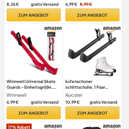
Verstellbarer
Zubehör Für Eiskunstlauf
8,26 €
gratis Versand
6,99 €
8,99 €
Schlittschuhschutz
Eishockey Schuhe Für
Eiskunstlauf Schoner mit
Heranwachsende (1,
ZUM ANGEBOT
ZUM ANGEBOT
Spring Schlittschuh
Mintgrün, M)
Kufenschutz Schutz
Eiskunstlauf Zubehör für
Kinder Erwachsener
Universal Weiß
Winnwell Universal Skate
kufenschoner
Guards – Einheitsgröße,
schlittschuhe, 1 Paar
schnell trocknende
Kufenschoner für
Winnwell
Aocster
Feuchtigkeitsabgabe,
Eishockey schlittschuhe,
6,99 €
gratis Versand
10,99 €
gratis Versand
einfach zu bedienende
Schoner für
Kufenabdeckungen für
Schlittschuhkufen,
ZUM ANGEBOT
ZUM ANGEBOT
Eishockey und
Kufenschoner Eiskunstlauf
Eiskunstlaufkufen (rot)
zubehör, Verstellbarer
17% Rabatt
schlittschuh für