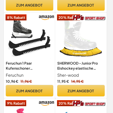
Schlittschuhschoner,
ZUM ANGEBOT
ZUM ANGEBOT
Schlittschuhe Schoner,
Eiskunstlauf Zubehör,
8% Rabatt
20% Rabatt
Schlittschuh Kufenschoner
Feruchun 1 Paar
SHERWOOD - Junior Pro
Kufenschoner
Eishockey elastische
Schlittschuhe,Verstellbare
Kufenstrümpfe für Kinder
Feruchun
Sher-wood
r Schlittschuhschutz für
Eishockey- &
10,96 €
11,96 €
11,95 €
14,95 €
Eiskunstlauf
Schlittschuhe, 2 Stück
Eishockey,Schlittschuh
ZUM ANGEBOT
ZUM ANGEBOT
Schoner für Erwachsene
Kinder (Schwarz)
9% Rabatt
20% Rabatt