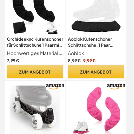
Orchideeknc Kufenschoner
Aoblok Kufenschoner
für Schlittschuhe 1 Paar mit
Schlittschuhe, 1 Paar
1 Handtuch, Elastische
Eishockey Elastische
Hochwertiges Material Diese Kufenschutzvorrichtungen bestehen aus hochwertigem Mikrofasermaterial, sind leicht, weich und äußerst verschleißfest und gewährleisten einen lang anhaltenden Schutz für Ihre Schlittschuhkufen.
Aoblok
Kufensocken für
Kufenstrümpfe für Damen
7,99 €
8,99 €
9,99 €
Eiskunstlauf Eishockey,
Herren Kinder
Kufenschutz-Zubehör,
Schlittschuhe &
ZUM ANGEBOT
ZUM ANGEBOT
Größe M für Jugendliche,
Eislaufschuhe, Schlittschuh
Schwarz
Kufenschutz Zubehör
Eishockey Geschenk
(Schwarz,S)