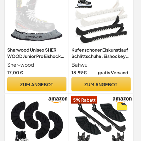
Sherwood Unisex SHER
Kufenschoner Eiskunstlauf
WOOD Junior Pro Eishockey
Schlittschuhe, Eishockey
elastische Kufenstr mpfe f r
Schlittschuhe Schoner
Sher-wood
Bafiwu
Kinder Eishockey
17,00 €
13,99 €
gratis Versand
Schlittschuhe 2, silber,
Einheitsgröße EU
ZUM ANGEBOT
ZUM ANGEBOT
5% Rabatt