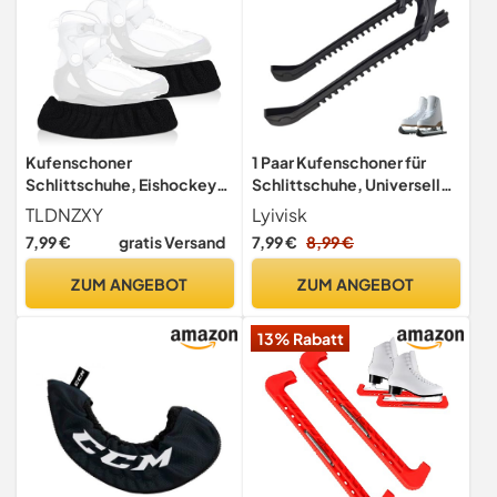
Kufenschoner
1 Paar Kufenschoner für
Schlittschuhe, Eishockey
Schlittschuhe, Universeller
Elastische Kufenstrümpfe,
und Verstellbarer
TLDNZXY
Lyivisk
Schlittschuh schoner für
Schlittschuhschutz für
7,99 €
gratis Versand
7,99 €
8,99 €
Eishockey und
Eishockey & Eiskunstlauf,
Schlittschuhe, Schlittschuh
Kufenschoner Schwarz für
ZUM ANGEBOT
ZUM ANGEBOT
kufenschoner Kufenschutz
Kinder und Erwachsene
Zubehör für Erwachsene
13% Rabatt
Kinder (Schwarz)