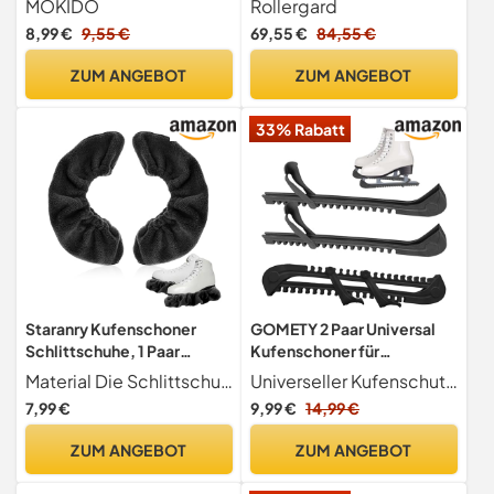
MOKIDO
Rollergard
Verstellbarer
8,99 €
9,55 €
69,55 €
84,55 €
Schlittschuhschutz
ZUM ANGEBOT
ZUM ANGEBOT
33% Rabatt
Staranry Kufenschoner
GOMETY 2 Paar Universal
Schlittschuhe, 1 Paar
Kufenschoner für
Schlittschuhschoner,
Schlittschuhe Eishockey,
Material Die Schlittschuhe schoner bestehen aus doppellagigem, verstärktem Fleece und sind an der Unterseite mit einem strapazierfähigen, rutschfesten Gurtband versehen. Sie fühlen sich weich an, nehmen überschüssige Feuchtigkeit auf, verhindern Rost und verlängern die Lebensdauer der Kufen
Universeller Kufenschutz für Schlittschuhe Diese Kufenschoner für Eishockey und Eiskunstlauf-Schlittschuhe sind der ideale Schutz für Ihre scharfen Kufen. Perfekt geeignet für Eiskunstlauf- und Hockeyschlittschuhe für Erwachsene und Kinder. Sie schützen die Kufen zuverlässig beim Transport und beim Gehen außerhalb der Eisbahn.
Elastische Kufenstrümpfe
Schoner für
7,99 €
9,99 €
14,99 €
Eishockey, Kufenschutz
Schlittschuhkufen,
Zubehör für Damen, Herren
Verstellbarer Klingenschutz
ZUM ANGEBOT
ZUM ANGEBOT
und Kinder
Kufenschutz für
Eiskunstlauf Kinder