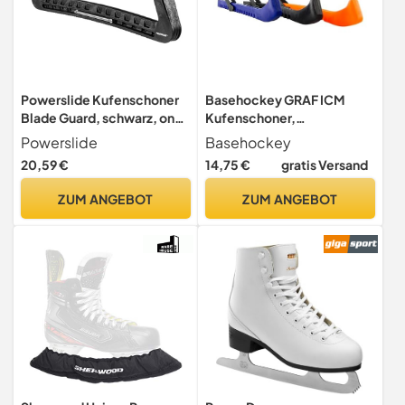
Powerslide Kufenschoner
Basehockey GRAF ICM
Blade Guard, schwarz, one
Kufenschoner,
size, 902069
Farbe:schwarz
Powerslide
Basehockey
20,59 €
14,75 €
gratis Versand
ZUM ANGEBOT
ZUM ANGEBOT