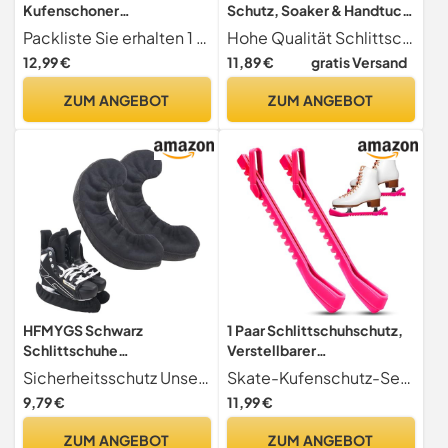
Kufenschoner
Schutz, Soaker & Handtuch,
Schlittschuhe, Eiskunstlauf
Geschenk-Set,
Packliste Sie erhalten 1 Paar Kufenschoner in Schwarz, Länge ca. 34
Hohe Qualität Schlittschuhschoner sind aus hochwertigem Kunststoff, das langlebig, robust und solide ist
& Eishockey Schlittschuh
Schlittschuh-Schutz und
12,99 €
11,89 €
gratis Versand
Schoner, Schwarz,
weiche Schlittschuh-
Universeller
Abdeckungen für
ZUM ANGEBOT
ZUM ANGEBOT
Schlittschuhschutz für Alle
Eiskunstlauf oder Hockey,
Altersgruppen
blau
HFMYGS Schwarz
1 Paar Schlittschuhschutz,
Schlittschuhe
Verstellbarer
Kufenschoner,Kufenschon
Spatenschutz,
Sicherheitsschutz Unsere Kufenschutzhüllen sind für die ganze Familie konzipiert, um Ihre Schlittschuhschuhe bestens zu schützen. Diese elastischen Stulpphüllen bieten hervorragenden Schutz für Ihre Schuhe, egal ob Sie Eishockey spielen, Eiskunstlauf betreiben oder einfach nur auf dem Eis entspannen möchten.
Skate-Kufenschutz-Set Das Skate-Kufenschutz-Set enthält 1 Paar. Einstellbar, einfach an- und auszuziehen. Sie müssen sich keine Gedanken über Größe und Abmessungen machen. Passend für die meisten Schlittschuhgrößen auf dem Markt
er Schlittschuhe,Elastische
Kufenschoner Für
9,79 €
11,99 €
Kufenstrümpfe,Skate
Eishockeyschlittschuhe,
Blade Cover,Kufenschutz
Schlittschuh-
ZUM ANGEBOT
ZUM ANGEBOT