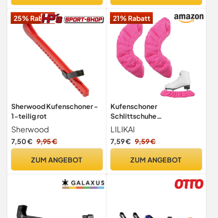
25% Rabatt
21% Rabatt
Sherwood Kufenschoner -
Kufenschoner
1-teilig rot
Schlittschuhe
Schoner,Schlittschuh
Sherwood
LILIKAI
Schoner,Kufenschutz
7,50 €
9,95 €
7,59 €
9,59 €
Zubehör,Kufenstrumpf
Eishockey Elastische
ZUM ANGEBOT
ZUM ANGEBOT
Kufenstrümpfe
Schlittschuhschoner für
Damen Herren Kinder
Schlittschuhe (Dunkelrosa)