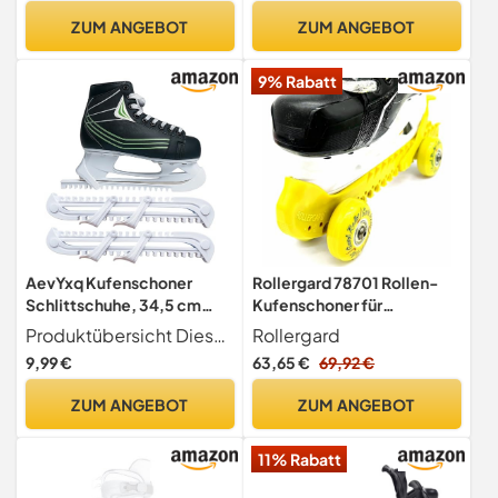
Schutz für Kinder und
ZUM ANGEBOT
ZUM ANGEBOT
Erwachsene, Mit
Entwässerungslöchern
9% Rabatt
AevYxq Kufenschoner
Rollergard 78701 Rollen-
Schlittschuhe, 34,5 cm
Kufenschoner für
Größe in Weiß,
Eishockey-& Schlittschuhe
Produktübersicht Dieses Set enthält 1 Paar Kufenschoner Schlittschuhe in Weiß. Die Abmessungen betragen 34,5 cm x 6,5 cm x 1,8 cm. Hergestellt aus langlebigem PXC-Synthetikmaterial für zuverlässigen Schutz.
Rollergard
Rutschfester und
I Eishockeyschlittschuh-
9,99 €
63,65 €
69,92 €
Verschleißfester
Schutz I Kufenzubehör I One
Kufenschoner für
Size, gelb, RG374-YEL
ZUM ANGEBOT
ZUM ANGEBOT
Eishockey und Bauer
Schlittschuhe, Ideal zum
11% Rabatt
Schutz der Kufen für Kinder
und Erwachsene