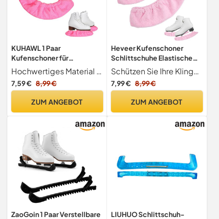
KUHAWL 1 Paar
Heveer Kufenschoner
Kufenschoner für
Schlittschuhe Elastische
Schlittschuhe,
Schlittschuhschoner
Hochwertiges Material Die schlittschuhe schoner bestehen aus einem angenehmen und weichen mikrofasermaterial, das durch seine hohe abrieb- und reißfestigkeit dafür sorgt, dass der schuhüberzug auch bei längerem gebrauch intakt bleibt. Gleichzeitig ermöglicht die leichte beschaffenheit des materials ein angenehmes tragen ohne zusätzliches gewicht.
Schützen Sie Ihre Klinge Unsere Schlittschuhhüllen halten Ihre Schlittschuhe in einem Top-Zustand, indem sie scharfe Kanten effektiv schützen und Rost durch anhaltende Feuchtigkeit verhindern
Schlittschuhschutz
Schlittschuhe Zubehör für
7,59 €
8,99 €
7,99 €
8,99 €
Eishockey Elastische
Eiskunstlaufschuhe
Kufenstrümpfe
Hockeyschlittschuhe 1 Paar
ZUM ANGEBOT
ZUM ANGEBOT
Kufenschutz Zubehör,
Rosa
Schlittschuhe Schoner für
Hockeyschlittschuhe und
Eiskunstlaufschuhe
ZaoGoin 1 Paar Verstellbare
LIUHUO Schlittschuh-