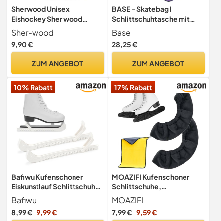
Sherwood Unisex
BASE - Skatebag I
Eishockey Sher wood
Schlittschuhtasche mit
Frottee Kufenstrumpf,
Henkeln I Eishockey-Bag
Sher-wood
Base
schwarz, L EU
mit Reisverschluss &
9,90 €
28,25 €
praktischen Fächern I inkl.
verstellbarem
ZUM ANGEBOT
ZUM ANGEBOT
Trageriemen, lila
10% Rabatt
17% Rabatt
Bafiwu Kufenschoner
MOAZIFI Kufenschoner
Eiskunstlauf Schlittschuhe,
Schlittschuhe,
Verstellbarer Eishockey
Schlittschuhe Damen,
Bafiwu
MOAZIFI
Schlittschuhe Schoner
Kufenschoner, Schlittschuh
8,99 €
9,99 €
7,99 €
9,59 €
Schoner,