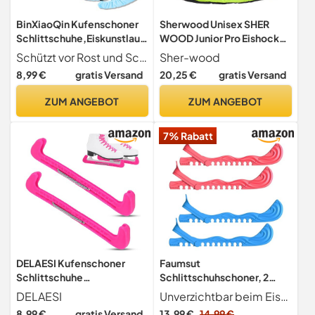
BinXiaoQin Kufenschoner
Sherwood Unisex SHER
Schlittschuhe,Eiskunstlauf
WOOD Junior Pro Eishockey
Zubehör
elastische Kufenstr mpfe f r
Schützt vor Rost und Schäden Unser hochsaugfähiges Mikrofasergewebe nimmt Feuchtigkeit sofort auf und hält Ihre Kufen trocken. Die robuste Nylon-Unterseite schützt zudem vor Stößen und Kratzern für langanhaltende Schärfe und einen einwandfreien Zustand Ihrer Schlittschuhe.
Sher-wood
Kinder,Schlittschuhschone
Kinder Eishockey
8,99 €
gratis Versand
20,25 €
gratis Versand
r Damen,Schlittschuh
Schlittschuhe 2, limone,
Kufenschoner
Einheitsgröße EU
ZUM ANGEBOT
ZUM ANGEBOT
Eislaufschuhe,Schlittschuh
e Schoner
7% Rabatt
Herren,Schlittschuh Schutz
Eiskunstlauf(Blau)
DELAESI Kufenschoner
Faumsut
Schlittschuhe
Schlittschuhschoner, 2
Kufenschoner Eiskunstlauf
Stück, Hockeyschuhe,
DELAESI
Unverzichtbar beim Eishockey Holen Sie sich 2 Paar robuste Schlittschuhschützer aus Kunststoff, ein unverzichtbares Hilfsmittel, um Ihre Kufen zu schützen, wenn Sie nicht auf der Eisfläche sind.
Verstellbarer
Schlittschuhe,
8,99 €
gratis Versand
13,99 €
14,99 €