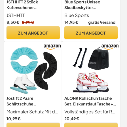
JSTHHTT 2 Stück
Blue Sports Unisex
Kufenschoner
Skudbeskytter
Schlittschuhe,
Kufenschoner, pink,
JSTHHTT
Blue Sports
Schlittschuhschoner,
Einheitsgröße EU
8,50 €
8,99 €
14,95 €
gratis Versand
Elastische Kufenstrümpfe,
Kufenschoner Eishockey,
ZUM ANGEBOT
ZUM ANGEBOT
Guards Zubehör, für
Hockeyschlittschuhe
Eiskunstlaufschuhe(Rosa)
Jostift 2 Paare
ALONK Rollschuh Tasche
Schlittschuhe
Set, Eiskunstlauf Tasche+1
Kufenschoner Microfaser
Paar Schlittschuhe
Maximaler Schutz Mit den hochwertigen Schlittschuhe Kufenschonern aus ultrafeinen Mikrofasern bleiben Ihre Kufen immer makellos.
Vollständiges Set für Roll- und Schlittschuhe Enthält eine robuste Tasche für Rollschuhe oder Eiskunstlaufschuhe plus ein Paar Kufenschoner alles, um Sportgeräte sicher transportieren und schützen zu können
Eislaufkufen-Schoner für
Kufenschoner, Verstellbar
10,99 €
20,49 €
Hockeyschlittschuhe,
Schutz Kunststoff Schoner
Eiskunstlaufschuhe und
Schlittschuhtasche