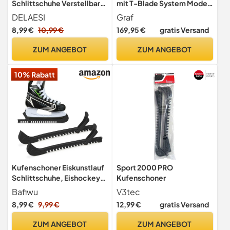
Schlittschuhe Verstellbarer
mit T-Blade System Modell
Kufenschoner Eiskunstlauf
2020 Inclusive
DELAESI
Graf
Schlittschuh Schutz mit
Kufenschoner, Größe:6.5 =
8,99 €
10,99 €
169,95 €
gratis Versand
Spring Eiskunstlauf Zubehör
40
für Hockeyschlittschuhe
ZUM ANGEBOT
ZUM ANGEBOT
10% Rabatt
Kufenschoner Eiskunstlauf
Sport 2000 PRO
Schlittschuhe, Eishockey
Kufenschoner
Schlittschuhe Schoner
Bafiwu
V3tec
8,99 €
9,99 €
12,99 €
gratis Versand
ZUM ANGEBOT
ZUM ANGEBOT