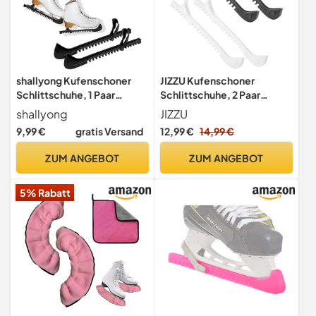
shallyong Kufenschoner
JIZZU Kufenschoner
Schlittschuhe, 1 Paar
Schlittschuhe, 2 Paar
Verstellbarer Kufenschutz
Verstellbarer Kufenschoner
shallyong
JIZZU
für Eishockey &
Eishockey, Eiskunstlauf
9,99 €
gratis Versand
12,99 €
14,99 €
Eiskunstlauf, Eiskunstlauf
Kufenschoner, Schoner für
Kufenschoner, Robuste
Schlittschuhkufen,
ZUM ANGEBOT
ZUM ANGEBOT
Schlittschuhschoner für
Kufenschutz für Kinder
Kinder & Erwachsene
Erwachsener Universal
5% Rabatt