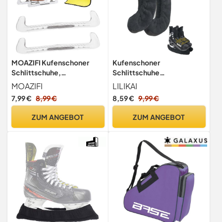
MOAZIFI Kufenschoner
Kufenschoner
Schlittschuhe,
Schlittschuhe
Kufenschoner, Sport
Schoner,Schlittschuh
MOAZIFI
LILIKAI
Hockey Blade Guards,
Schoner,Kufenschutz
7,99 €
8,99 €
8,59 €
9,99 €
Schlittschuh Schoner,
Zubehör
Schlittschuhe Schoner,
ZUM ANGEBOT
ZUM ANGEBOT
Schlittschuh Kufenschoner,
Eiskunstlauf Zubehör