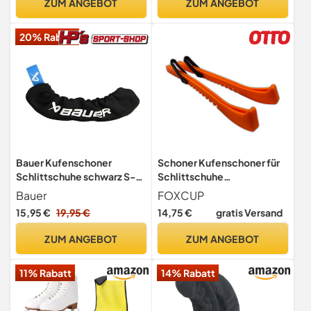
ZUM ANGEBOT
ZUM ANGEBOT
20% Rabatt
Bauer Kufenschoner
Schoner Kufenschoner für
Schlittschuhe schwarz S-L
Schlittschuhe
(S)
Größenverstellbar K2 Bauer
Bauer
FOXCUP
GRAF CCM auch
15,95 €
19,95 €
14,75 €
gratis Versand
verstellbare Schlittschuhe
ZUM ANGEBOT
ZUM ANGEBOT
11% Rabatt
14% Rabatt