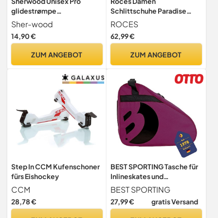
Sherwood Unisex Pro
Roces Damen
glidestrømpe
Schlittschuhe Paradise
Kufenschoner, Schwarz,
Lama Damen Schlittschuh,
Sher-wood
ROCES
Einheitsgröße EU
Weiß, 37 EU
14,90 €
62,99 €
ZUM ANGEBOT
ZUM ANGEBOT
Step In CCM Kufenschoner
BEST SPORTING Tasche für
fürs Eishockey
Inlineskates und
Schlittschuhe Mit
CCM
BEST SPORTING
Verstellbarem Trageriemen
28,78 €
27,99 €
gratis Versand
in Violett - Große
Rollschuhtasche