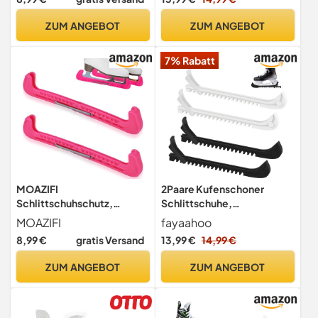
Schlittschuhschutz mit
Kufenschoner, verstellbar,
Spring Schlittschuh
Zubehör für
ZUM ANGEBOT
ZUM ANGEBOT
Kufenschutz Eiskunstlauf
Eiskunstlaufschuhe (Blau,
Zubehör für Größen ab 37
Rot, Klein)
7% Rabatt
MOAZIFI
2Paare Kufenschoner
Schlittschuhschutz,
Schlittschuhe,
Kufenschoner
Verstellbarer Kufenschoner
MOAZIFI
fayaahoo
Schlittschuhe,
für Eiskunstlauf und
8,99 €
gratis Versand
13,99 €
14,99 €
Kufenschoner, Eiskunstlauf
Eishockey Schlittschuhe,
Schlittschuhe,
Eishockey Zubehör
ZUM ANGEBOT
ZUM ANGEBOT
Eiskunstlauf, Eiskunstlauf
Schlittschuh Schoner,
Zubehör, Schlittschuh
Stabil Schlittschuh Schutz
Schoner, Kufenschoner
für Kinder Erwachsene
Schlittschuhe Kinder