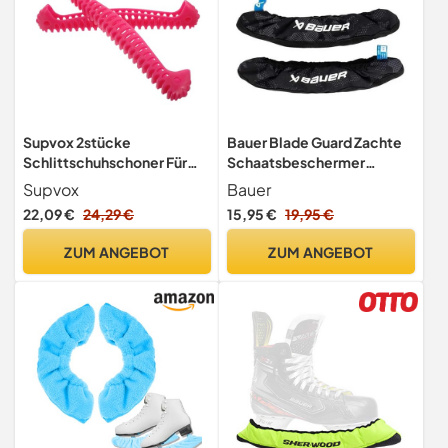
Supvox 2stücke
Bauer Blade Guard Zachte
Schlittschuhschoner Für
Schaatsbeschermer
Junge Mädchen Weiche
(Zwart) (Kleur - Zwart, Maat
Supvox
Bauer
Und Elastische
- Sr.)
22,09 €
24,29 €
15,95 €
19,95 €
Kufenschoner Als
Schutzausrüstung Für
ZUM ANGEBOT
ZUM ANGEBOT
Eiskunstlauf Und Eishockey
Verhindert Schäden An
Kufen Und