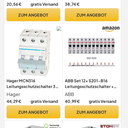
Sicherungsautomat Typ B
20,56 €
gratis Versand
38,74 €
ZUM ANGEBOT
ZUM ANGEBOT
Hager MCN316
ABB Set 12x S201-B16
Leitungsschutzschalter 3-
Leitungsschutzschalter +
polig 6kA C-Charakteristik
PS1/12 Phasenschiene
Hager
ABB
16A 3 Module
44,29 €
gratis Versand
40,99 €
gratis Versand
ZUM ANGEBOT
ZUM ANGEBOT