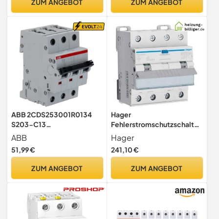
ZUM ANGEBOT
ZUM ANGEBOT
Haus & Werkstatt, IP42
ABB 2CDS253001R0134
Hager
S203-C13
Fehlerstromschutzschalter
Sicherungsautomat
ADX482D 4-polig 32A
ABB
Hager
Leitungsschutzschalter
0,03A 400V
51,99 €
241,10 €
1STK
ZUM ANGEBOT
ZUM ANGEBOT