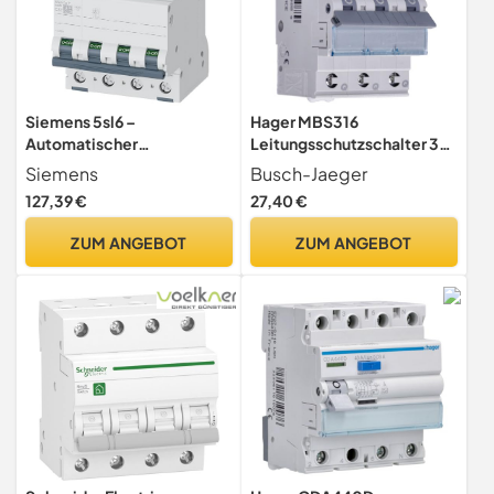
Siemens 5sl6 –
Hager MBS316
Automatischer
Leitungsschutzschalter 3-
Leitungsschutzschalter
Polig B 16A 400V -
Siemens
Busch-Jaeger
400 V 6 kA 4pol C 32 A
Sicherungsautomat
127,39 €
27,40 €
ZUM ANGEBOT
ZUM ANGEBOT