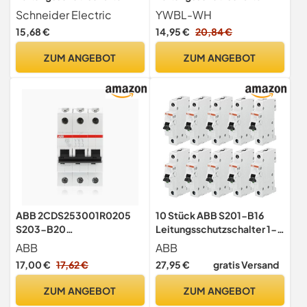
Acti9 K60N, A9K01316
400V Schutzschalter 3-
Schneider Electric
YWBL-WH
poliger
15,68 €
14,95 €
20,84 €
ZUM ANGEBOT
ZUM ANGEBOT
ABB 2CDS253001R0205
10 Stück ABB S201-B16
S203-B20
Leitungsschutzschalter 1-
Sicherungsautomat
polig 16A
ABB
ABB
Leitungsschutzschalter
Sicherungsautomat
17,00 €
17,62 €
27,95 €
gratis Versand
1STK
ZUM ANGEBOT
ZUM ANGEBOT