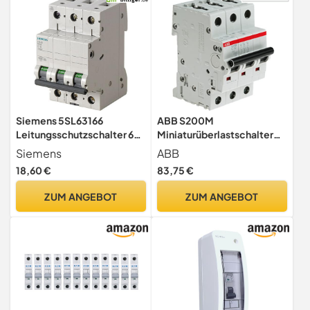
Siemens 5SL63166
ABB S200M
Leitungsschutzschalter 6kA
Miniaturüberlastschalter
B16 3P in 3TE 400V, MCB,
Typ C, Pol 3-polig 32A
Siemens
ABB
Sicherungsautomat
440V ac,
18,60 €
83,75 €
Abschaltvermögen 10 kA
System Pro M Compact 12 V
ZUM ANGEBOT
ZUM ANGEBOT
dc