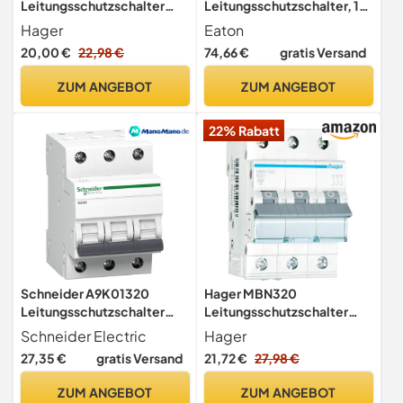
Leitungsschutzschalter
Leitungsschutzschalter, 16
MBN316 3-polig 6kA B-16A
A/3N/B
Hager
Eaton
3M
20,00 €
22,98 €
74,66 €
gratis Versand
ZUM ANGEBOT
ZUM ANGEBOT
22% Rabatt
Schneider A9K01320
Hager MBN320
Leitungsschutzschalter
Leitungsschutzschalter
K60N 3P, 20A, B
20A
Schneider Electric
Hager
Charakteristik, 6kA
27,35 €
gratis Versand
21,72 €
27,98 €
ZUM ANGEBOT
ZUM ANGEBOT