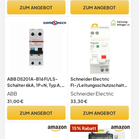
80°C)
ZUM ANGEBOT
ZUM ANGEBOT
ABB DS201A-B16 FI/LS-
Schneider Electric
Schalter 6kA, 1P+N, Typ A,
FI-/Leitungsschutzschalter
B16, 30mA, 2 TE•
Resi9, 1-polig+N, R9D01616
ABB
Schneider Electric
Sicherungsautomat •
31,00 €
33,30 €
Leitungsschutzschalter •
2-poliger Fi-Schalter • FI-
ZUM ANGEBOT
ZUM ANGEBOT
Schutzschalter •
2CSR255180R1165
15% Rabatt