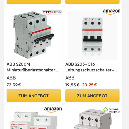
ABB S200M
ABB S203-C16
Miniaturüberlastschalter
Leitungsschutzschalter -
Typ C, Pol 3-polig 16A 440V
3-polig 16A
ABB
ABB
ac, Abschaltvermögen 10
Sicherungsautomat Typ C
72,39 €
19,53 €
20,25 €
kA System Pro M Compact
12 V dc
ZUM ANGEBOT
ZUM ANGEBOT