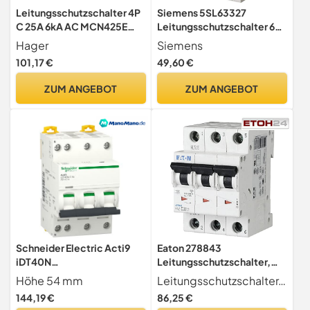
Leitungsschutzschalter 4P
Siemens 5SL63327
C 25A 6kA AC MCN425E
Leitungsschutzschalter 6kA
Hager Polo 32506143148
C32 3P in 3TE 400V, MCB,
Hager
Siemens
Sicherungsautomat
101,17 €
49,60 €
ZUM ANGEBOT
ZUM ANGEBOT
Schneider Electric Acti9
Eaton 278843
iDT40N
Leitungsschutzschalter,
Leitungsschutzschalter Typ
10A, 3P, B-Char
Höhe 54 mm
Leitungsschutzschalter, 10a, 3p, B-Char
C, Pol 3P+N 16A 400V Acti 9
144,19 €
86,25 €
DIN-Schienen-Montage