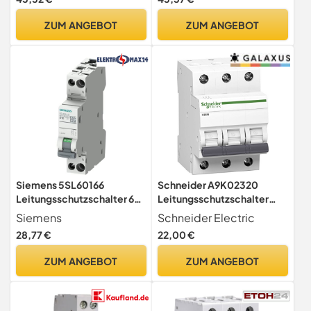
ZUM ANGEBOT
ZUM ANGEBOT
Siemens 5SL60166
Schneider A9K02320
Leitungsschutzschalter 6kA
Leitungsschutzschalter
B16 1P+N kompakt in 1TE
K60N 3P, 20A, C
Siemens
Schneider Electric
230V, MCB,
Charakteristik, 6kA
28,77 €
22,00 €
Sicherungsautomat
ZUM ANGEBOT
ZUM ANGEBOT