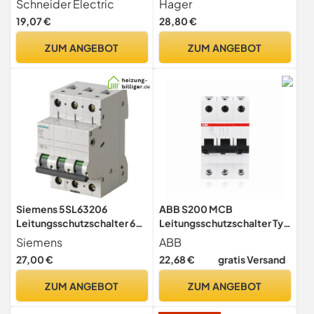
Schneider Electric
Hager
Charakteristik, 6kA
19,07 €
28,80 €
ZUM ANGEBOT
ZUM ANGEBOT
Siemens 5SL63206
ABB S200 MCB
Leitungsschutzschalter 6kA
Leitungsschutzschalter Typ
B20 3P in 3TE 400V, MCB,
B, 3-polig 16A 400V,
Siemens
ABB
Sicherungsautomat
Abschaltvermögen 6 kA
27,00 €
22,68 €
gratis Versand
System Pro M Compact
ZUM ANGEBOT
ZUM ANGEBOT