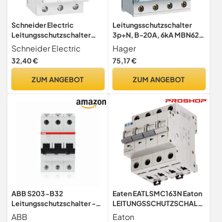
Schneider Electric
Leitungsschutzschalter
Leitungsschutzschalter
3p+N, B-20A, 6kA MBN620
Resi9, 3-polig, R9F24332
3250614310867 Hager
Schneider Electric
Hager
32,40 €
75,17 €
ZUM ANGEBOT
ZUM ANGEBOT
ABB S203-B32
Eaten EATLSMC163N Eaton
Leitungsschutzschalter -
LEITUNGSSCHUTZSCHALTE
3-polig 32A
R 16A/3N/C, White
ABB
Eaton