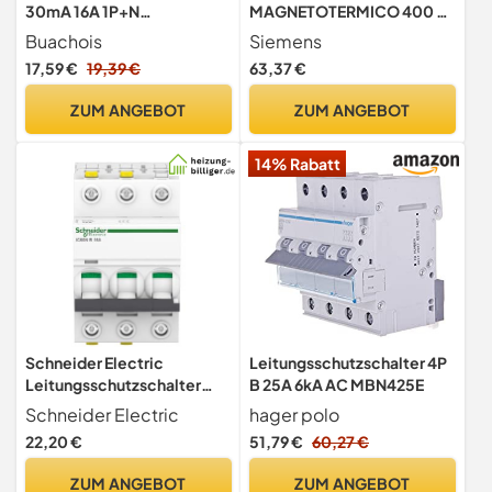
30mA 16A 1P+N
MAGNETOTERMICO 400 V
Leitungsschutzschalter, A
6 kA 3 + Neutral polig B 16 A
Buachois
Siemens
Typ C16 Einpolig
17,59 €
19,39 €
63,37 €
Leistungsschalter
Hutschiene Auslaufschutz
ZUM ANGEBOT
ZUM ANGEBOT
Überlastschutz
Schutzschalter
14% Rabatt
Fehlerstromschutzschalter
FI/LS Schalter
Schneider Electric
Leitungsschutzschalter 4P
Leitungsschutzschalter
B 25A 6kA AC MBN425E
Acti9 iC60N, A9F03316
Schneider Electric
hager polo
22,20 €
51,79 €
60,27 €
ZUM ANGEBOT
ZUM ANGEBOT