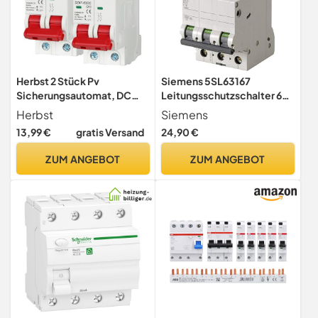
Herbst 2 Stück Pv
Siemens 5SL63167
Sicherungsautomat, DC
Leitungsschutzschalter 6kA
1000V 63A 2 Polig DZ47-
C16 3P in 3TE 400V, MCB,
Herbst
Siemens
C63 DC
Sicherungsautomat
13,99 €
gratis Versand
24,90 €
ZUM ANGEBOT
ZUM ANGEBOT