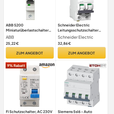
ABB S200
Schneider Electric
Miniaturüberlastschalter
Leitungsschutzschalter
Typ C, Pol 1-polig 500mA
Acti9 iC60N, 2-polig, 16A,
ABB
Schneider Electric
253V ac,
B-Charakteristik,
25,22 €
32,86 €
Abschaltvermögen 10 kA
Artikelnummer A9F03216
System Pro M Compact 72
ZUM ANGEBOT
ZUM ANGEBOT
V dc, Packung a 1 Stück
9% Rabatt
Fi Schutzschalter, AC 230V
Siemens 5sl6 – Auto