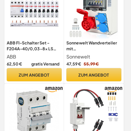
ABB FI-Schalter Set -
Sonnewelt Wandverteiler
F204A-40/0,03-8x LS
mit
S201-B16 - Phasenschiene
Leitungsschutzschalter,5
ABB
Sonnewelt
Polig Baustromverteiler mit
62,50 €
gratis Versand
47,59 €
55,99 €
2xSchuko-Steckdose und
CEE-Steckdose 16A
ZUM ANGEBOT
ZUM ANGEBOT
Stromverteiler für Innen und
Außen