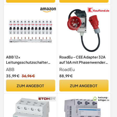
ABB 12x
RoadEu - CEE Adapter 32A
Leitungsschutzschalter
auf 16A mit Phasenwender -
S201-B16 Set mit 3-poliger
Starkstrom Adapter 32A
ABB
RoadEu
Phasenschiene
Stecker auf 16A Kupplung
35,99 €
36,96 €
88,99 €
mit Leitungsschutzschalter
16A C - 1 Meter - CEE
ZUM ANGEBOT
ZUM ANGEBOT
Verlängerungskabel