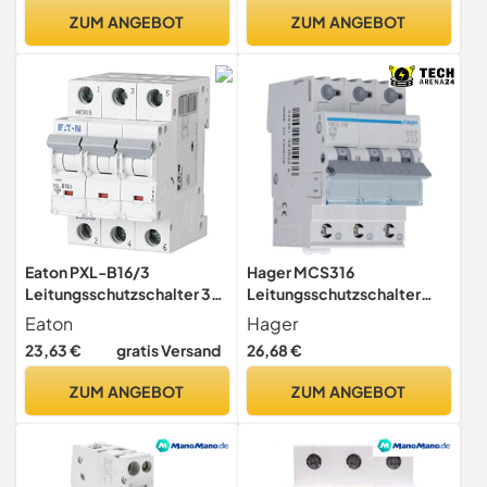
ZUM ANGEBOT
ZUM ANGEBOT
Eaton PXL-B16/3
Hager MCS316
Leitungsschutzschalter 3-
Leitungsschutzschalter
polig 16A LS-Schalter B-
3phasig 16A 230 V, 400V,
Eaton
Hager
Charakteristik (236388)
Kunststoff, grau
23,63 €
gratis Versand
26,68 €
ZUM ANGEBOT
ZUM ANGEBOT