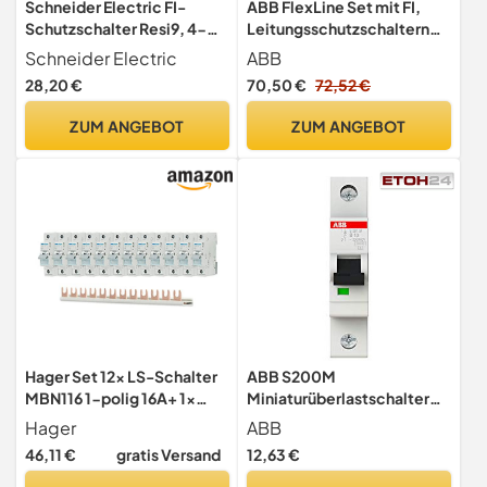
Schneider Electric FI-
ABB FlexLine Set mit FI,
Schutzschalter Resi9, 4-
Leitungsschutzschaltern
polig, R9R22440
und Phasenschiene
Schneider Electric
ABB
28,20 €
70,50 €
72,52 €
ZUM ANGEBOT
ZUM ANGEBOT
Hager Set 12x LS-Schalter
ABB S200M
MBN116 1-polig 16A+ 1x
Miniaturüberlastschalter
Phasenschiene KDN163A
Typ B, Pol 1-polig 13A 400V
Hager
ABB
ac, Abschaltvermögen 10
46,11 €
gratis Versand
12,63 €
kA System Pro M Compact,
Packung a 1 Stück