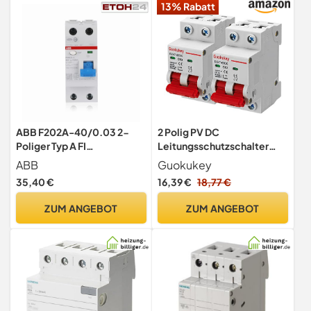
13% Rabatt
ABB F202A-40/0.03 2-
2 Polig PV DC
Poliger Typ A FI
Leitungsschutzschalter
Leistungsschalter, 40A
Sicherungsautomat,1000V
ABB
Guokukey
63A 2 Stück
35,40 €
16,39 €
18,77 €
ZUM ANGEBOT
ZUM ANGEBOT