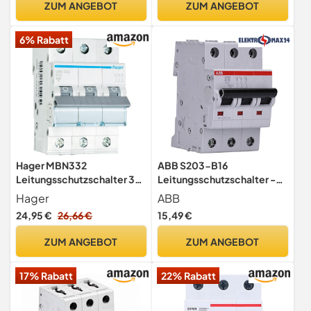
ZUM ANGEBOT
ZUM ANGEBOT
6% Rabatt
Hager MBN332
ABB S203-B16
Leitungsschutzschalter 3-
Leitungsschutzschalter -
polig 32A B-Charakteristik
3-polig 16A
Hager
ABB
6kA
Sicherungsautomat Typ B
24,95 €
26,66 €
15,49 €
ZUM ANGEBOT
ZUM ANGEBOT
17% Rabatt
22% Rabatt