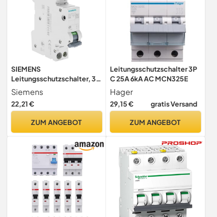
SIEMENS
Leitungsschutzschalter 3P
Leitungsschutzschalter, 32
C 25A 6kA AC MCN325E
A, Ph+N, Kurve C, 4,5 kA,
Siemens
Hager
230 V
22,21 €
29,15 €
gratis Versand
ZUM ANGEBOT
ZUM ANGEBOT