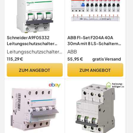
Schneider A9F05332
ABB FI-Set F204A 40A
Leitungsschutzschalter
30mA mit 8 LS-Schaltern
iC60N, 3P, 32A, D
und Sammelschiene
Leitungsschutzschalter Ic60n, 3p, 32a, D Charakteristik
ABB
Charakteristik
115,29 €
55,95 €
gratis Versand
ZUM ANGEBOT
ZUM ANGEBOT