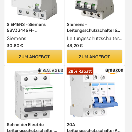
SIEMENS - Siemens
Siemens -
5SV33446 FI-
Leitungsschutzschalter 6kA
Schutzschalter 3P+N TypA
C25 3P 3TE 400V MCB
Siemens
Leitungsschutzschalter 5SL für den sicheren Kurzschluss- und Überlastschutz für Standardanwendungen im Wohn- und Zweckbau.
30mA 40A 400V
Sicherungsautomat
30,80 €
43,20 €
ZUM ANGEBOT
ZUM ANGEBOT
28% Rabatt
Schneider Electric
20A
Leitungsschutzschalter
Leitungsschutzschalter AC