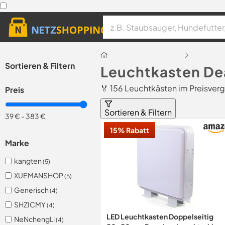
Sortieren & Filtern
Leuchtkasten De
🏅 156 Leuchtkästen im Preisverg
Preis
Sortieren & Filtern
39 €
-
383 €
15% Rabatt
Marke
kangten
(5)
XUEMANSHOP
(5)
Generisch
(4)
SHZICMY
(4)
LED Leuchtkasten Doppelseitig
NeNchengLi
(4)