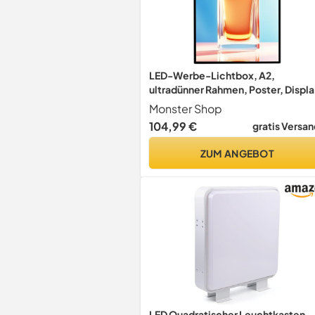
LED-Werbe-Lichtbox, A2,
ultradünner Rahmen, Poster, Displa
beleuchtet, freistehend, Wand- u
Monster Shop
Deckenhalterung, 1 m Halterung,
104,99 €
gratis Versan
Hintergrundbeleuchtung,
Menütafel, Film, Takeaway, Shop,
ZUM ANGEBOT
Schilderhalter
LED Quadratischer Leuchtkasten,