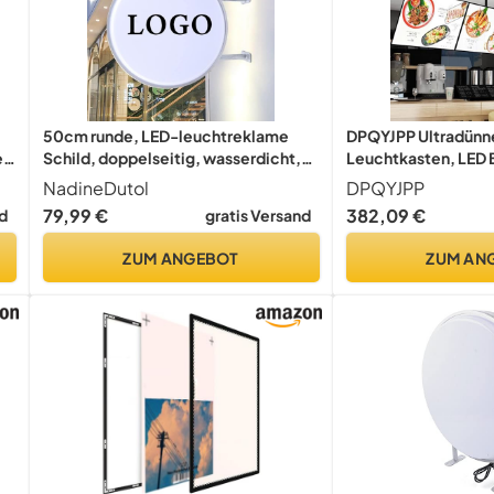
50cm runde, LED-leuchtreklame
DPQYJPP Ultradünn
e
Schild, doppelseitig, wasserdicht,
Leuchtkasten, LED 
ge
circular, blank beleuchtet
Board, wandmontie
NadineDutol
DPQYJPP
Menütafeln, Für Res
79,99 €
382,09 €
d
gratis Versand
Geschäfte Hängend
Dekoration Ausstel
ZUM ANGEBOT
ZUM AN
80cm