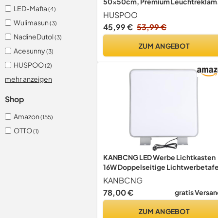
50x50cm, Premium Leuchtreklam
LED-Mafia
(4)
220V, IP44 Wasserdicht für
HUSPOO
Außenbereich, Wandmontage
Wulimasun
(3)
45,99 €
53,99 €
(Weiß)
NadineDutol
(3)
ZUM ANGEBOT
Acesunny
(3)
HUSPOO
(2)
mehr anzeigen
Shop
Amazon
(155)
OTTO
(1)
KANBCNG LED Werbe Lichtkasten
16W Doppelseitige Lichtwerbetafe
Quadratischer Wasserdichter
KANBCNG
Lichtwerbekasten Werbe Lightbox
78,00 €
gratis Versan
mit Klammern für Supermärkte,
Schönheitssalons 60 x 60 x 14 cm
ZUM ANGEBOT