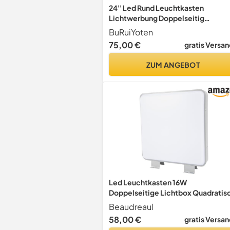
24'' Led Rund Leuchtkasten
Lichtwerbung Doppelseitig
Leuchtreklame Leuchtschild
BuRuiYoten
Nasenschild 60Cm Doppelseitiges
75,00 €
gratis Versan
Beleuchtetes Werbeschild
Werbetafel Zweiseitig Beleuchtet
ZUM ANGEBOT
Circular Lichtbox
Led Leuchtkasten 16W
Doppelseitige Lichtbox Quadratis
Lichtwerbung Wasserdichter
Beaudreaul
Lichtwerbekasten LED Werbeschil
58,00 €
gratis Versan
für Supermärkte, Schönheitssalons