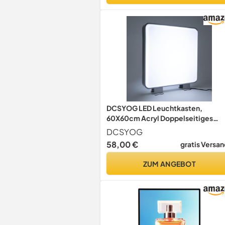
DCSYOG LED Leuchtkasten,
60X60cm Acryl Doppelseitiges
Beleuchtetes Werbeschild
DCSYOG
Werbetafel Leuchtreklame
58,00 €
gratis Versan
Lichtwerbung für Restaurants
Imbissbuden Geschäfte
ZUM ANGEBOT