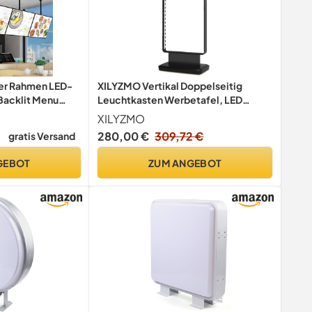
er Rahmen LED-
XILYZMO Vertikal Doppelseitig
Backlit Menu
Leuchtkasten Werbetafel, LED
rte 3D-
Leuchte Für Gehwege
XILYZMO
taurant
Schilderwerbung Display, LED-Tafel
280,00 €
309,72 €
gratis Versand
e Plakatwand Für
Bodenstehend Schilderhalter Für
lung 4pc-60 *
Filmplakat
GEBOT
ZUM ANGEBOT
Werbedisplay(80X150CM)