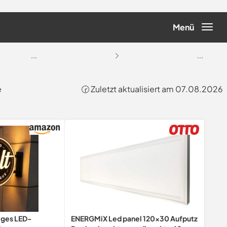
Menü
...
...
e
🕝 Zuletzt aktualisiert am 07.08.2026
iges LED-
ENERGMiX Led panel 120x30 Aufputz