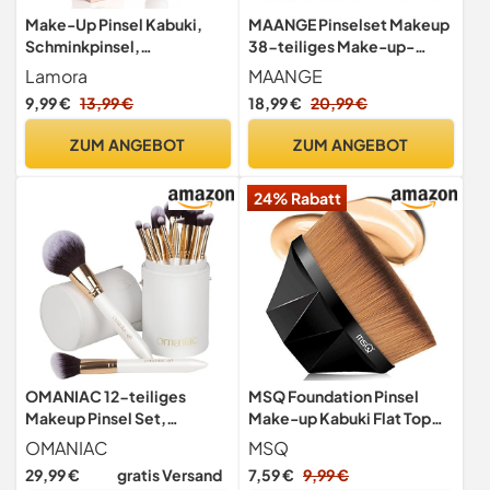
Make-Up Pinsel Kabuki,
MAANGE Pinselset Makeup
Schminkpinsel,
38-teiliges Make-up-
Kosmetikpinsel,
Pinsel-Set, Hochwertige
Lamora
MAANGE
Foundation Pinsel
Synthetische
9,99 €
13,99 €
18,99 €
20,99 €
Schminkpinsel Set Für
Foundation Puder
ZUM ANGEBOT
ZUM ANGEBOT
Lidschatten Concealer
Eyeshadow
24% Rabatt
OMANIAC 12-teiliges
MSQ Foundation Pinsel
Makeup Pinsel Set,
Make-up Kabuki Flat Top
Hochwertiges Pinselset
Gesicht Pinsel Groove
OMANIAC
MSQ
Make-up aus langlebigen
Blush
29,99 €
gratis Versand
7,59 €
9,99 €
synthetischen Fasern,