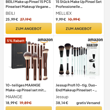
BEILI Make up Pinsel 15 PCS
15 Stück Make Up Pinsel Set
Pinselset Makeup Veganes,
Professionelle
Schminkpinsel Set,
Schminkpinsel Makeup
BEILI
MELLIEX
Professionelle Make up
Pinselset Kosmetikpinsel
25,99 €
27,19 €
9,99 €
10,99 €
Pinsel Set mit
Set für Lidschatten
Lidschattenpinsel,
Augenbrauen Foundation
ZUM ANGEBOT
ZUM ANGEBOT
Foundationpinsel
Rougepinsel,
5% Rabatt
Contouringpinsel
Geschenksets
10-teiliges MAANGE
Jessup Profi 10-tlg. Duo-
Make-up Pinsel set mit
End Makeup Pinselset –
Magnetetui, hochwertige
Gesicht & Augen,
MAANGE
Jessup
Synthetikpinsel mit kurzem
Kosmetikpinsel für
18,99 €
19,89 €
38,14 €
gratis Versand
Griff für Foundation, Puder,
Foundation, Puder,
Concealer, Lidschatten,
Lidschatten, Kontur,