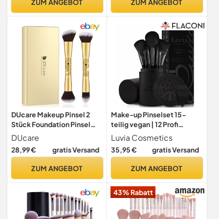
ZUM ANGEBOT
ZUM ANGEBOT
Verblenden von Liquid Neon
Schwamm und
Orange
Bürsteswaschener mit
Eiform (10+2 Stück, Silber)
DUcare Makeup Pinsel 2
Make-up Pinselset 15-
Stück Foundation Pinsel
teilig vegan | 12 Profi
und Kontur
Schminkpinsel | inkl.
DUcare
Luvia Cosmetics
Blender, Reinigungsmatte
28,99 €
gratis Versand
35,95 €
gratis Versand
& Pinselaufbewahrung aus
veganem Leder | Prime
ZUM ANGEBOT
ZUM ANGEBOT
Vegan Black | Schwarz |
Luvia
43% Rabatt