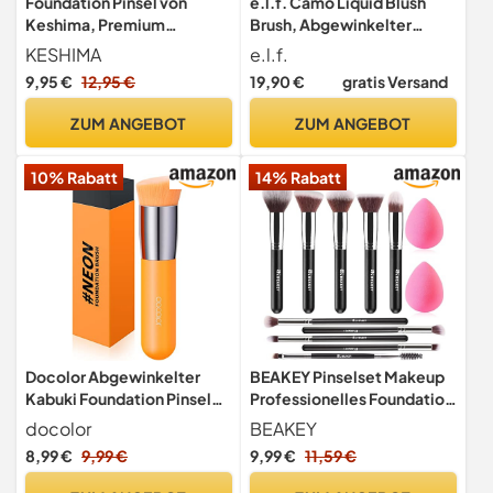
Foundation Pinsel von
e.l.f. Camo Liquid Blush
Keshima, Premium
Brush, Abgewinkelter
Flachkopf Kabuki Make up
Rougepinsel, Ideal Zum
KESHIMA
e.l.f.
Pinsel
Auftragen & Verteilen Von
9,95 €
12,95 €
19,90 €
gratis Versand
Farben Auf Den Wangen,
Weiche, Dichte Borsten,
ZUM ANGEBOT
ZUM ANGEBOT
Vegan & Tierversuchsfrei
10% Rabatt
14% Rabatt
Docolor Abgewinkelter
BEAKEY Pinselset Makeup
Kabuki Foundation Pinsel
Professionelles Foundation
Synthetischer
Make up Pinsel Set
docolor
BEAKEY
Professioneller
Premium Puderpinsel
8,99 €
9,99 €
9,99 €
11,59 €
Gesichtsrouge Flüssiger
Lidschatten Blush
Puder Make-up Pinsel zum
Schminkpinsel Set Beauty