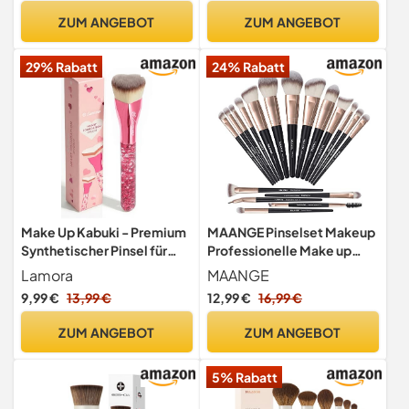
Professionelle Makeup
ZUM ANGEBOT
ZUM ANGEBOT
Pinsel für Alltag oder Reise
Makeup Bürsten Set(Weiß)
29% Rabatt
24% Rabatt
Make Up Kabuki - Premium
MAANGE Pinselset Makeup
Synthetischer Pinsel für
Professionelle Make up
Cremige, Pudrige oder
Pinsel Set 18 Stück
Lamora
MAANGE
Flüssige Foundation -
Premium Synthetische
9,99 €
13,99 €
12,99 €
16,99 €
Vielseitiger Makeup Pinsel
Make Up Pinsel Stiftung
zum Verblenden von Blush,
Pinsel Blending Gesicht
ZUM ANGEBOT
ZUM ANGEBOT
Bronzer, Highlighter
Pulver Blush Lidschatten
Schminkpinsel
5% Rabatt