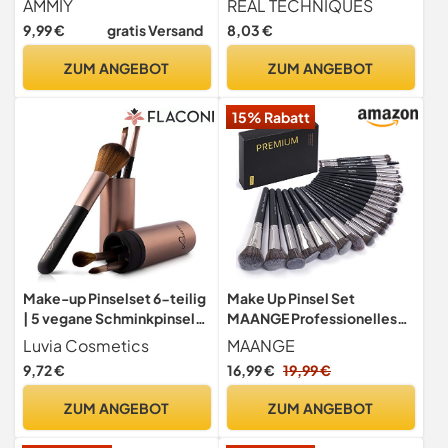
AMMIY
REAL TECHNIQUES
Foundation Puder
cremefarbenes Make-up,
9,99 €
gratis Versand
8,03 €
Concealers Rouge und
flache Grundierungsbürste
Lidschatten
zum Polieren und
ZUM ANGEBOT
ZUM ANGEBOT
Verblenden der Deckkraft,1
Stück
15% Rabatt
Make-up Pinselset 6-teilig
Make Up Pinsel Set
| 5 vegane Schminkpinsel
MAANGE Professionelles
mit Aluminium-Köcher &
25 Pcs Pinselset makeup,
Luvia Cosmetics
MAANGE
Smart-Halter | Für
Kosmetikpinsel Foundation
9,72 €
16,99 €
19,99 €
Foundation, Puder &
Gesicht, Augen, Lippen
Augen-Make-up |
pinsel Lidschatten pinsel
ZUM ANGEBOT
ZUM ANGEBOT
Kompaktes Reise-Set in
Schminkpinsel Set with
Cappuccino/Schwarz |
schwarze Geschenkbox