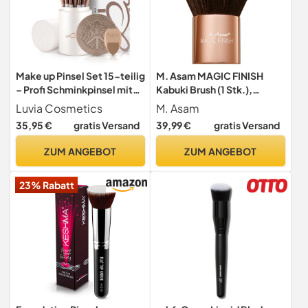
Make up Pinsel Set 15-teilig
M. Asam MAGIC FINISH
– Profi Schminkpinsel mit
Kabuki Brush (1 Stk.),
Make-up Schwamm,
Hochwertiger Make-up
Luvia Cosmetics
M. Asam
Reinigungsmatte &
Pinsel für Airbrush-Finish,
35,95 €
gratis Versand
39,99 €
gratis Versand
Pinseletui – Für Foundation,
Perfekt für Puder, Blush &
Puder, Rouge, Lidschatten
Bronzer, Weiche
ZUM ANGEBOT
ZUM ANGEBOT
& Contouring | Luvia
Synthetikhaare &
Ergonomischer Griff, Ideal
23% Rabatt
für Schminke