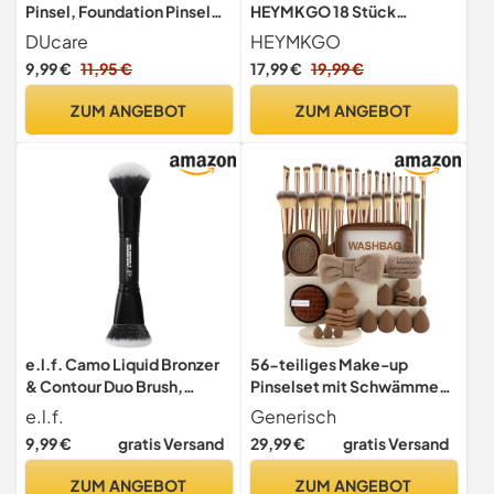
Pinsel, Foundation Pinsel
HEYMKGO 18 Stück
und Concealer Pinsel
Professionelle Makeup
DUcare
HEYMKGO
Synthetisch Make Up Pinsel
Pinsel Set mit 2
9,99 €
11,95 €
17,99 €
19,99 €
Kabuki Pinsel Geeignet für
Puderquaste &
Flüssigkeiten, Cremes und
Reisetasche, Premium
ZUM ANGEBOT
ZUM ANGEBOT
Puder Makeup Tools
Synthetische Stiftung
Puder Blush Blending Face
Brush Lidschatten Kit
Makeup Pinsel Tools
e.l.f. Camo Liquid Bronzer
56-teiliges Make-up
& Contour Duo Brush,
Pinselset mit Schwämmen,
Doppelseitige Gesichts-
Stirnband & Tasche – Profi-
e.l.f.
Generisch
Make-up-Pinsel, Für einen
Qualität
9,99 €
gratis Versand
29,99 €
gratis Versand
Definierten Sun-Kissed
Teint, Synthetische
ZUM ANGEBOT
ZUM ANGEBOT