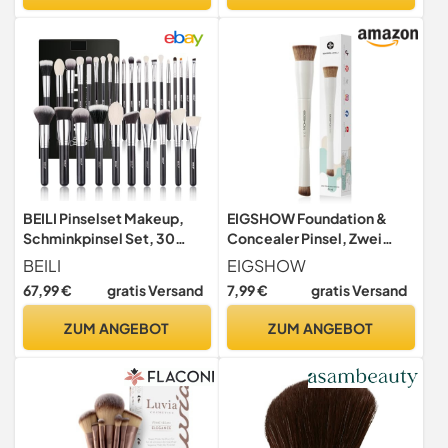
BEILI Pinselset Makeup,
EIGSHOW Foundation &
Schminkpinsel Set, 30
Concealer Pinsel, Zwei
Stück makeup pinsel set
Enden Makeup-Pinsel,
BEILI
EIGSHOW
professionell mit Detail
Beige-D110
67,99 €
gratis Versand
7,99 €
gratis Versand
Lidschattenpinsel,
Foundationpinsel,
ZUM ANGEBOT
ZUM ANGEBOT
Rougepinsel,
Contouringpinsel,
Concealerpinsel,
Highlighterpinsel