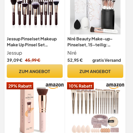
Jessup Pinselset Makeup
Niré Beauty Make-up-
Make Up Pinsel Set
Pinselset, 15-teilig:
Kosmetikpinsel
preisgekrönte vegane
Jessup
Niré
Schminkpinsel Augenpinsel
Profi-Pinsel mit Etui, Niré
39,09 €
45,99 €
52,95 €
gratis Versand
Gesichtpinsel Puder
make up schwamm,
Concealer Lidschatten
Pinselreiniger, Guide &
ZUM ANGEBOT
ZUM ANGEBOT
Synthetische Haare 25 Stk
Geschenkschachtel
T280
29% Rabatt
10% Rabatt