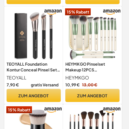
Borsten, Vegan &
Tierversuchsfrei
15% Rabatt
TEOYALL Foundation
HEYMKGO Pinselset
Kontur Conceal Pinsel Set,
Makeup 12PCS
3PCS Angewinkelte
Professionelle Makeup
TEOYALL
HEYMKGO
Synthetische Kabuki Pinsel
Pinsel Set Premium
7,90 €
gratis Versand
10,99 €
13,00 €
zum Mischen, Festlegen
Synthetische Stiftung
und Auftragen von
Pulver Blush Blending Lip
ZUM ANGEBOT
ZUM ANGEBOT
flüssigen, Cremes und
Lidschatten Augenbraue
Puder-Kosmetika
Make Up Pinsel Kit mit
15% Rabatt
Reisetasche