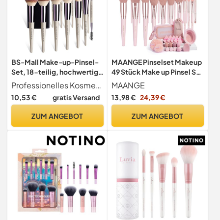
BS-Mall Make-up-Pinsel-
MAANGE Pinselset Makeup
Set, 18-teilig, hochwertig,
49 Stück Make up Pinsel Set
synthetisch, für
Professionelle
Professionelles Kosmetikpinsel-Set Abdeckung der 18 Pinsel für Lidschatten, Concealer, Blush, Foundation, gepresste oder lose Puder, Highlighter und Augenbrauen. Ideal zum Auftragen, Verblenden und Schattieren von Produkten. Einfach und praktisch für die tägliche Make-up-Anwendung.
MAANGE
Grundierung, Puder,
Schminkpinsel für
10,53 €
gratis Versand
13,98 €
24,39 €
Concealer, Lidschatten,
Foundation Lidschatten
Rouge, Make-up-Pinsel,
Konturen, Puder und
ZUM ANGEBOT
ZUM ANGEBOT
champagner-goldfarben,
Concealer
Kosmetikpinsel mit
schwarzem Papieretui