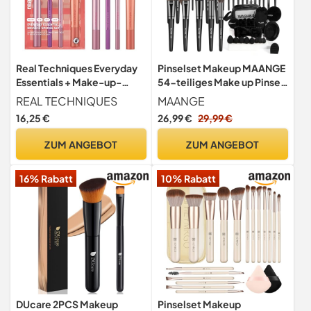
Real Techniques Everyday
Pinselset Makeup MAANGE
Essentials + Make-up-
54-teiliges Make up Pinsel
Schwamm-Set, Make-up-
Set, hochwertige
REAL TECHNIQUES
MAANGE
Pinsel und Make-up-Mixer-
synthetische Make-up-
16,25 €
26,99 €
29,99 €
Schwamm, für Foundation,
Pinsel, multifunktionales
Rouge, Bronzer,
Schminkpinsel Set für
ZUM ANGEBOT
ZUM ANGEBOT
Lidschatten und Puder, 5-
Frauen und Mädchen
teiliges Set
(Schwarz, 54-teilig)
16% Rabatt
10% Rabatt
DUcare 2PCS Makeup
Pinselset Makeup