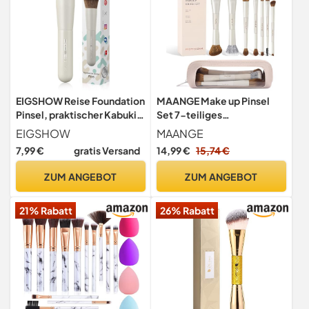
EIGSHOW Reise Foundation
MAANGE Make up Pinsel
Pinsel, praktischer Kabuki
Set 7-teiliges
Makeup Pinsel in
Professionelle Pinselset
EIGSHOW
MAANGE
Taschengröße für flüssige,
Makeup für Foundation,
7,99 €
gratis Versand
14,99 €
15,74 €
cremige und pulverförmige
Lidschatten, Concealer,
Foundation & Concealer,
Powder inkl. Etui (Beige)
ZUM ANGEBOT
ZUM ANGEBOT
mit ultraweichen, dichten
veganen Borsten (Beige)
21% Rabatt
26% Rabatt