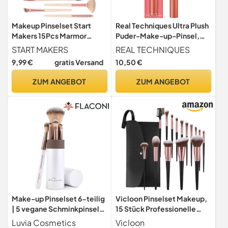
Makeup Pinselset Start
Real Techniques Ultra Plush
Makers 15Pcs Marmor
Puder-Make-up-Pinsel,
Makeup Pinsel Set Stiftung
zum Fixieren von Puder,
START MAKERS
REAL TECHNIQUES
Pulver Blush Blending
Bronzer und Rouge,
9,99 €
gratis Versand
10,50 €
Eyeshadow Pinsel Sets
transparent, aufbaubare
Deckkraft, vegane,
ZUM ANGEBOT
ZUM ANGEBOT
tierversuchsfreie und
synthetische Borsten, 1
Stück
Make-up Pinselset 6-teilig
Vicloon Pinselset Makeup,
| 5 vegane Schminkpinsel
15 Stück Professionelle
mit Aluminium-Köcher &
Pinsel Set, Premium
Luvia Cosmetics
Vicloon