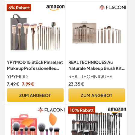
6% Rabatt
YPYMOD 15 Stück Pinselset
REAL TECHNIQUES Au
Makeup Professionelles
Naturale Makeup Brush Kit,
Make up Pinsel set,
For Foundation, Powders,
YPYMOD
REAL TECHNIQUES
Highlights, Konturen, Pinsel
and Concealers, Premium
7,49 €
7,99 €
23,35 €
in Reisegröße, Mit
Quality Face Brushes, 9
Dunkelgrau Schminktasche
Piece Set, Gold
ZUM ANGEBOT
ZUM ANGEBOT
10% Rabatt