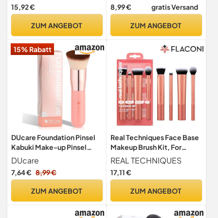
Smart-Halter | Für
Makeup Pinsel Set,
15,92 €
8,99 €
gratis Versand
Foundation, Puder &
Schminkpinsel Set,
Augen-Make-up |
Foundation Puder
ZUM ANGEBOT
ZUM ANGEBOT
Kompaktes Reise-Set in
Lidschatten Concealer
Perlmutt/Coffee | LUVIA
Pinsel für Gesicht und Auge
15% Rabatt
Mit Schminktasche
DUcare Foundation Pinsel
Real Techniques Face Base
Kabuki Make-up Pinsel
Makeup Brush Kit, For
Schminkpinsel
Concealer, Foundation, &
DUcare
REAL TECHNIQUES
Kosmetikpinsel
Contour, Works With Liquid,
7,64 €
8,99 €
17,11 €
Cream & Powder Products,
Staples For Blending &
ZUM ANGEBOT
ZUM ANGEBOT
Buffing, 4 Piece Set