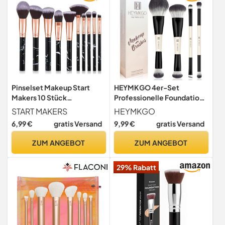
Pinselset Makeup Start
HEYMKGO 4er-Set
Makers 10 Stück
Professionelle Foundation
Professionelle Make Up
Pinsel Dual-Ended -
START MAKERS
HEYMKGO
Pinsel Set Schwarzer
Kontur-/Abdeckpinsel mit
6,99 €
gratis Versand
9,99 €
gratis Versand
Marmor Kosmetik Pinselset
für
Puder Foundation
Flüssig-/Creme-/Puder-
ZUM ANGEBOT
ZUM ANGEBOT
Lidschatten Concealer
Makeup, Reise Makeup
Eyeshadow Schmink Pinsel
Pinsel set Schwarz
29% Rabatt
(A)