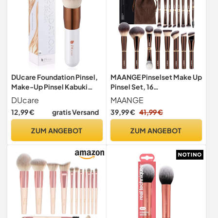
DUcare Foundation Pinsel,
MAANGE Pinselset Make Up
Make-Up Pinsel Kabuki
Pinsel Set, 16
Pinsel Kosmetikpinsel
Schminkpinsel, 25-in-16
DUcare
MAANGE
Duo-End Make up Pinsel Für
12,99 €
gratis Versand
39,99 €
41,99 €
Foundation Puder
Lidschatten Concealer
ZUM ANGEBOT
ZUM ANGEBOT
Blush, Kaffee Gold