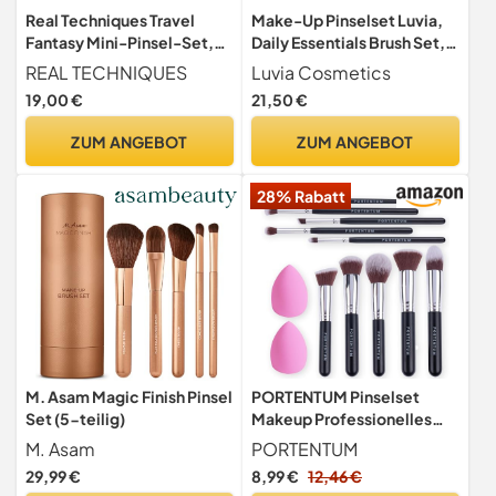
Real Techniques Travel
Make-Up Pinselset Luvia,
Fantasy Mini-Pinsel-Set,
Daily Essentials Brush Set,
Make-up-Pinsel für
Puder- Und Augenpinsel Im
REAL TECHNIQUES
Luvia Cosmetics
Lidschatten, Highlights,
Set, 5 Vegane
19,00 €
21,50 €
Konturen, Puder und
Kosmetikpinsel
Concealer, Pinsel in
ZUM ANGEBOT
ZUM ANGEBOT
Reisegröße und
Kosmetiktasche, 11-
28% Rabatt
teiliges Set
M. Asam Magic Finish Pinsel
PORTENTUM Pinselset
Set (5-teilig)
Makeup Professionelles
10+2 Stück - Foundation
M. Asam
PORTENTUM
Make up Pinsel Set
29,99 €
8,99 €
12,46 €
Premium Puderpinsel