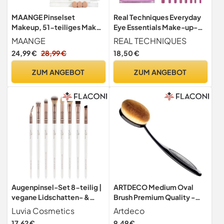
MAANGE Pinselset
Real Techniques Everyday
Makeup, 51-teiliges Make-
Eye Essentials Make-up-
up-Tool-Set,
Pinsel-Set, Augenpinsel für
MAANGE
REAL TECHNIQUES
multifunktionales Make up
Liner, Lidschatten,
24,99 €
28,99 €
18,50 €
Pinsel Set, Foundation,
Augenbrauen und Wimpern,
Puder, Rouge, Concealer,
reisefreundlich,
ZUM ANGEBOT
ZUM ANGEBOT
Lidschatten, Make-up-
synthetische Borsten, 8-
Pinsel (Champagner)
teiliges Set
Augenpinsel-Set 8-teilig |
ARTDECO Medium Oval
vegane Lidschatten- &
Brush Premium Quality -
Blendingpinsel | Für
Make-up Pinsel zum
Luvia Cosmetics
Artdeco
präzises Auftragen &
Verblenden und
17,62 €
9,49 €