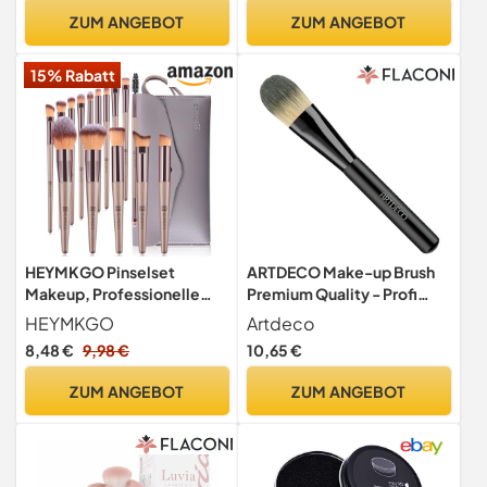
Lidschatten Blush
ZUM ANGEBOT
ZUM ANGEBOT
Schminkpinsel Set Beauty
Schwamm
15% Rabatt
HEYMKGO Pinselset
ARTDECO Make-up Brush
Makeup, Professionelle
Premium Quality - Profi
Make Up Pinsel Set 15-
Make-up Pinsel - 1 Stück
HEYMKGO
Artdeco
teilig mit Tasche,
8,48 €
9,98 €
10,65 €
Champagner Gold
Schminkpinsel Kit
ZUM ANGEBOT
ZUM ANGEBOT
Lidschatten Make-up
Brushes Kabuki
Kosmetikpinsel Schminke
Geschenksets