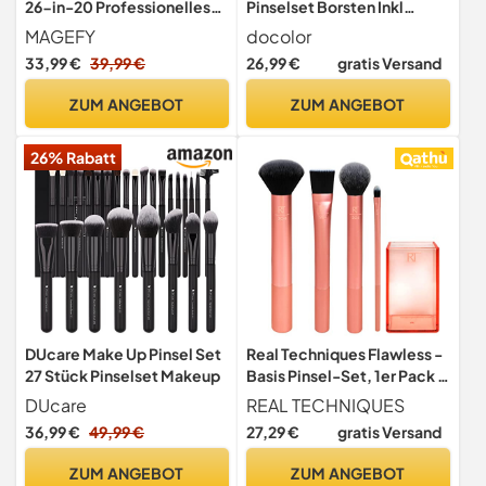
26-in-20 Professionelles
Pinselset Borsten Inkl
Makeup Pinselset
Kosmetiktasche Schwamm
MAGEFY
docolor
Doppelseitige Make-up-
33,99 €
39,99 €
26,99 €
gratis Versand
Pinsel für Puder, Concealer,
Lidschatten, Rouge und
ZUM ANGEBOT
ZUM ANGEBOT
Konturierung sowie
Foundation Pinsel mit Etui -
26% Rabatt
Kaffeegold
DUcare Make Up Pinsel Set
Real Techniques Flawless -
27 Stück Pinselset Makeup
Basis Pinsel-Set, 1er Pack (1
x 4 Stück)
DUcare
REAL TECHNIQUES
36,99 €
49,99 €
27,29 €
gratis Versand
ZUM ANGEBOT
ZUM ANGEBOT