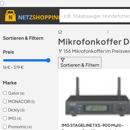
Sortieren & Filtern
Mikrofonkoffer D
🏅 156 Mikrofonkoffer im Preisver
Preis
Sortieren & Filtern
16 €
-
519 €
Marke
Gator
(6)
MONACOR
(5)
Dickly
(5)
IMG
(4)
IMG STAGELINE TXS-900 Multi-
Pronomic
(4)