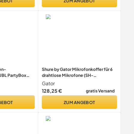
GEBOT
ZUM ANGEBOT
en-
Shure by Gator Mikrofonkoffer für 6
 JBL PartyBox
drahtlose Mikrofone (SH-
MICCASEW06), schwarz
Gator
128,25 €
gratis Versand
GEBOT
ZUM ANGEBOT