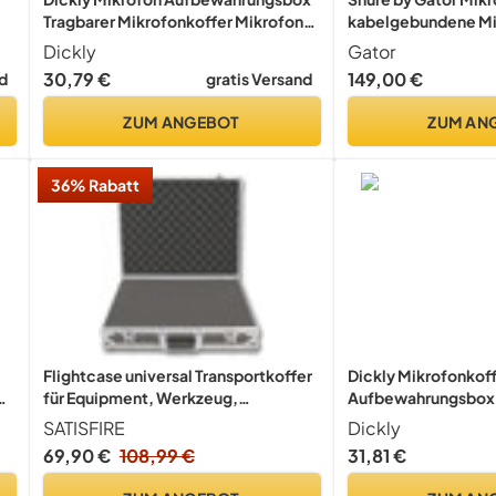
Tragbarer Mikrofonkoffer Mikrofon
kabelgebundene Mi
Equipment Schutzcase
MICCASE15), schwa
Dickly
Gator
Handmikrofon Tragetasche mit
30,79 €
149,00 €
d
gratis Versand
o
Stabilem Polyester Und Schwamm
für Reise, für 4 Mikrofone
ZUM ANGEBOT
ZUM AN
36% Rabatt
Flightcase universal Transportkoffer
Dickly Mikrofonkoff
el
für Equipment, Werkzeug,
Aufbewahrungsbox
technische Geräte | mit universell
Schaumstoffkoffer, 
SATISFIRE
Dickly
anpassbarem Schaumstoff |
stoßfester Instrum
69,90 €
108,99 €
31,81 €
Schutzkiste, abschließbar | ACC-2
Tragekoffer, Mikrofo
SATISFIRE
Schwarz