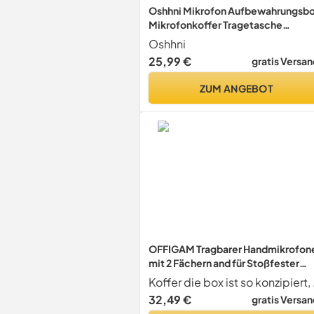
Oshhni Mikrofon Aufbewahrungsb
Mikrofonkoffer Tragetasche
Handmikrofon Schutzkoffer mit
Oshhni
Stoßfestem Polyester Und
25,99 €
gratis Versan
Schwammfüllung für Reise Ausflug
Geschäft, für 4 Mikrofone
ZUM ANGEBOT
OFFIGAM Tragbarer Handmikrofon
mit 2 Fächern and für Stoßfester
Kabellose with Aluminium
Koffer die box ist so kon
Mikrofonkoffer Schwamm und
32,49 €
gratis Versan
Elegantes Silbernes Metallgehäus