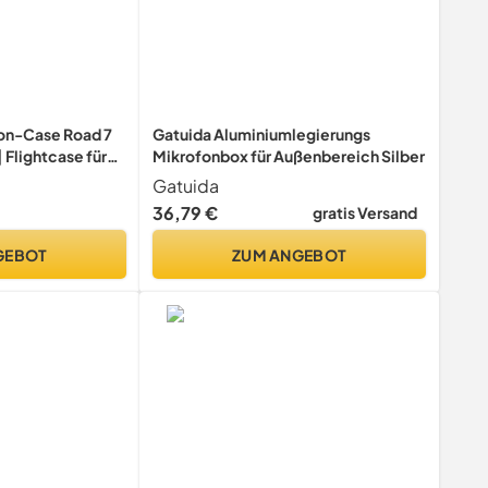
n-Case Road 7
Gatuida Aluminiumlegierungs
 Flightcase für
Mikrofonbox für Außenbereich Silber
Gatuida
36,79 €
gratis Versand
GEBOT
ZUM ANGEBOT