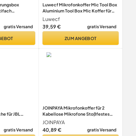
rungsbox
Luwecf Mikrofonkoffer Mic Tool Box
tifach
Aluminium Tool Box Mic Koffer für
rzer Tragbarer
Mikrofone Soundkarte
Luwecf
rung mit
39,59 €
gratis Versand
gratis Versand
 2 Kabellose
ke Raum oder
GEBOT
ZUM ANGEBOT
JOINPAYA Mikrofonkoffer für 2
e für JBL
Kabellose Mikrofone Stoßfestes
s Mikrofon,
Aluminium Schutzgehäuse Tragbare
JOINPAYA
ikrofone,
Aufbewahrungsbox für Audiogeräte
40,89 €
gratis Versand
gratis Versand
zer, Box,
und Dj Zubehör