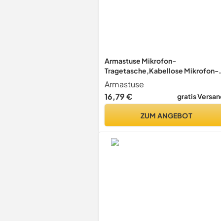
Armastuse Mikrofon-
Tragetasche,Kabellose Mikrofon-
Hülle,Handmikrofone, für Wireless
Armastuse
Mikrofone Receiver und Zubehör
16,79 €
gratis Versan
ZUM ANGEBOT