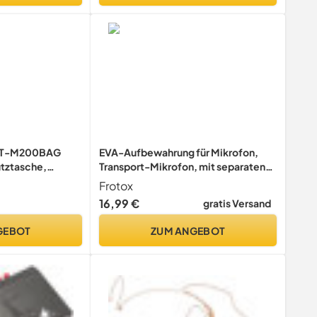
LAT-M200BAG
EVA-Aufbewahrung für Mikrofon,
utztasche,
Transport-Mikrofon, mit separaten
l für die aktive
Innenräumen, Schutzhülle für
Frotox
box FLAT-M200,
Mikrofonbox, Transporttasche für
16,99 €
gratis Versand
Mikrofonbox, Mikrofonhülle
GEBOT
ZUM ANGEBOT