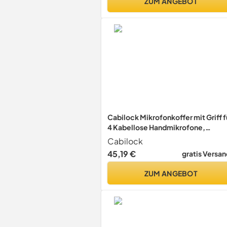
ZUM ANGEBOT
Cabilock Mikrofonkoffer mit Griff f
4 Kabellose Handmikrofone,
Schwarz
Cabilock
45,19 €
gratis Versan
ZUM ANGEBOT