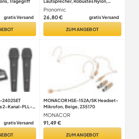
ons, Tragegriff
Lautsprecher, Robustes Nylon,
Farbe: Schwarz
Pronomic
26,80 €
gratis Versand
gratis Versand
GEBOT
ZUM ANGEBOT
S-2402SET
MONACOR HSE-152A/SK Headset-
es 2-Kanal-PLL-
Mikrofon, Beige, 235170
4 GHz schwarz ,,
MONACOR
91,49 €
gratis Versand
GEBOT
ZUM ANGEBOT