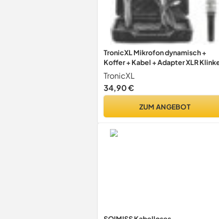
TronicXL Mikrofon dynamisch +
Koffer + Kabel + Adapter XLR Klink
6,35mm 3,5mm Universal
TronicXL
Handmikrofon
34,90 €
ZUM ANGEBOT
SOIMISS Kabelloses