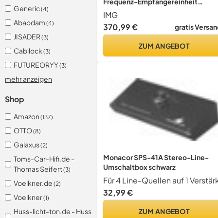
Frequenz-Empfängereinheit
Generic
(4)
schwarz
IMG
Abaodam
(4)
370,99 €
gratis Versan
JISADER
(3)
ZUM ANGEBOT
Cabilock
(3)
FUTUREORYY
(3)
mehr anzeigen
Shop
Amazon
(137)
OTTO
(8)
Galaxus
(2)
Monacor SPS-41A Stereo-Line-
Toms-Car-Hifi.de -
Umschaltbox schwarz
Thomas Seifert
(3)
Voelkner.de
(2)
32,99 €
Voelkner
(1)
ZUM ANGEBOT
Huss-licht-ton.de - Huss