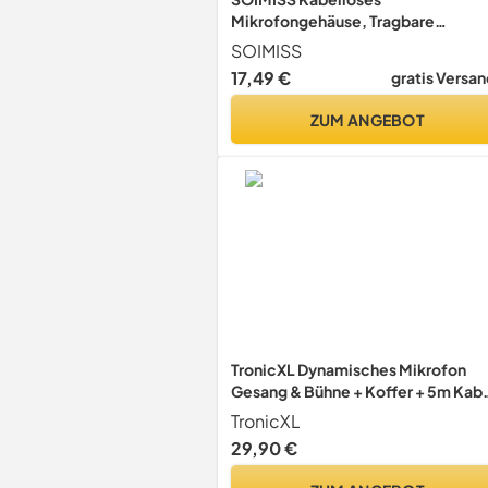
Mikrofongehäuse, Tragbare
Mikrofon Tasche – Schutzkoffer für
SOIMISS
drahtlose Mikrofone – Für Musiker
17,49 €
gratis Versan
und Videografen – Reise und Studi
geeignet (schwarz)
ZUM ANGEBOT
TronicXL Dynamisches Mikrofon
Gesang & Bühne + Koffer + 5m Kab
XRL Klinke Mic Set Micro Gesangs
TronicXL
Mikro dynamisch
29,90 €