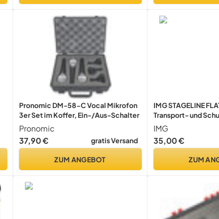
Pronomic DM-58-C Vocal Mikrofon
IMG STAGELINE F
3er Set im Koffer, Ein-/Aus-Schalter
Transport- und Sch
Schutz-Hülle speziel
Pronomic
IMG
PA-Bühnenmonitor
37,90 €
35,00 €
gratis Versand
in Schwarz, 179260
ZUM ANGEBOT
ZUM AN