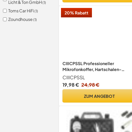
Licht & Ton GmbH
(1)
Toms Car HiFi
(1)
20% Rabatt
Zoundhouse
(1)
CIIICPSSL Professioneller
Mikrofonkoffer, Hartschalen-
Tragekoffer für 2 drahtlose
CIIICPSSL
Mikrofone, Aluminiumrahmen mit
19,98 €
24,98 €
Schaumstoff-Innenausstattung,
weiß
ZUM ANGEBOT