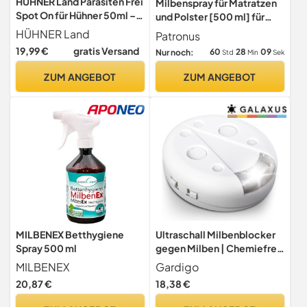
HÜHNER Land Parasiten Frei
Milbenspray für Matratzen
Spot On für Hühner 50ml –
und Polster [500 ml] für
Milbenschutz &
Hausstaub-Allergiker
HÜHNER Land
Patronus
Parasitenabwehr mit
19,99 €
gratis Versand
60
28
08
Nur noch:
Std
Min
Sek
Neemöl &
Zitroneneukalyptus –
ZUM ANGEBOT
ZUM ANGEBOT
Repellent zur Abwehr von
Milben
MILBENEX Betthygiene
Ultraschall Milbenblocker
Spray 500 ml
gegen Milben | Chemiefrei
| Hausstaubmilben
MILBENEX
Gardigo
20,87 €
18,38 €