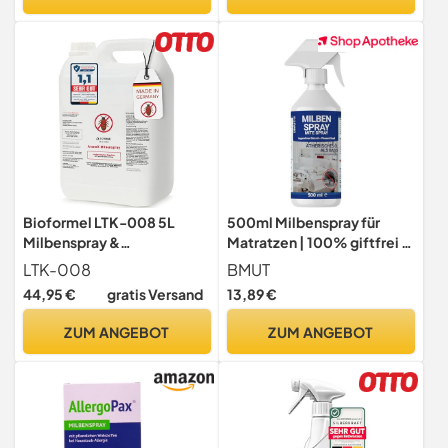
langanhaltende Wirkung -
Langzeitschutz – Geeignet
ultra-konzentriertes
für Kinder, Allergiker &
Geraniol
Haustiere
Bioformel LTK-008 5L
500ml Milbenspray für
Milbenspray &
Matratzen | 100% giftfrei |
Milbenabwehr mit
Bettwäsche | Polster |
LTK-008
BMUT
Langzeitwirkung - Anti
Textil | Hausstaubmilben
44,95 €
gratis Versand
13,89 €
Milben-Spray für
Spray | bei Allergie
Matratzen, Textilien,
ZUM ANGEBOT
ZUM ANGEBOT
Polster & Bett -
Bekämpfung von Milben
Hausstaubmilben
Bettwanzen Parasiten