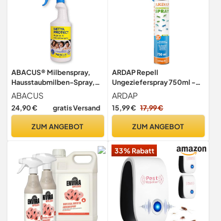
ABACUS® Milbenspray,
ARDAP Repell
Hausstaubmilben-Spray,
Ungezieferspray 750ml -
Matratzenspray, Milben-
Insektenspray bei akutem
ABACUS
ARDAP
Mittel, Anti Milben-Spray,
Ungezieferbefall -
24,90 €
gratis Versand
15,99 €
17,99 €
Hygienespray, Textilspray,
Abwehrend bei
Milbenabwehr,
Insektenbefall -
ZUM ANGEBOT
ZUM ANGEBOT
Milbenschutz –
Insektenspray Wohnung -
Milbenspray 750 ml (4140)
Schädlingsfrei - Wirkt
33% Rabatt
schnell & effektiv (PT19)