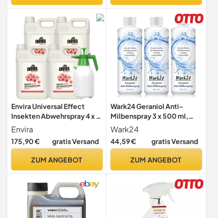
- Anti Ungeziefer | 100ml
Handstaubsauger für
Matratze Sofa Bett
Envira Universal Effect
Wark24 Geraniol Anti-
Insekten Abwehrspray 4 x 5
Milbenspray 3 x 500 ml,
Liter + 2L Drucksprüher -
Langanhaltender Anti-
Envira
Wark24
Extra starkes Spray mit
Milben-Schutz für
175,90 €
gratis Versand
44,59 €
gratis Versand
Langzeitwirkung gegen
Textilien, Natürliche,
Trauermücken, Silberfische
allergikerfreundliche
ZUM ANGEBOT
ZUM ANGEBOT
& Ungeziefer - Mittel
Milbenbekämpfung mit
gegen Insekten
angenehmem Duft 3er Pack