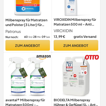
VIROXIDIN Milbenspray für
Milbenspray für Matratzen
Matratzen 500 ml – Anti
und Polster [3 Liter] für
Milben Spray gegen
Hausstaub-Allergiker
VIROXIDIN
Patronus
Hausstaubmilben – Für
13,99 €
gratis Versand
60
28
08
Nur noch:
Std
Min
Sek
Bett, Textilien, Polster &
Teppiche – Leichter
ZUM ANGEBOT
ZUM ANGEBOT
Zitrusduft &
Langzeitwirkung
avantal® Milbenspray für
BIODELTA Milbenspray
Matratzen 500ml –
Hühner & Geflügel 5L - Anti