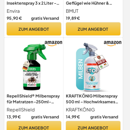
Insektenspray 3 x 2 Liter -
Geflügel wie Hühner &
wirkt gegen Trauermücken
Vögel - Sofort & Langfristig
Envira
BMUT
gegen Parasiten, bei Akut &
95,90 €
gratis Versand
19,89 €
Vorbeugung (1x 1000ml)
ZUM ANGEBOT
ZUM ANGEBOT
RepellShield® Milbenspray
KRAFTKÖNIG Milbenspray
für Matratzen -250ml-
500 ml – Hochwirksames
Natürliches Anti Milben
Abwehrspray gegen Milben
RepellShield
KRAFTKÖNIG
Spray - Fleckenfrei -
– Milbenspray für
13,99 €
gratis Versand
14,99 €
gratis Versand
Abweisende Barriere
Matratzen, Polster &
gegen Milben -
Textilien mit
ZUM ANGEBOT
ZUM ANGEBOT