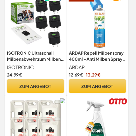
ISOTRONIC Ultraschall
ARDAP Repell Milbenspray
Milbenabwehr zum Milben
400ml - Anti Milben Spray -
& Bettwanzen bekämpfen –
Milbenspray für Matratzen -
ISOTRONIC
ARDAP
Milbenschutz Stecker mit
Milbenspray Hühner -
24,99 €
12,69 €
13,29 €
30m² Wirkungsbereich –
Gegen Milben für Hühner -
Milbenstecker ohne
Milben Stop bei akutem
ZUM ANGEBOT
ZUM ANGEBOT
Chemie (5 Stück)
Milbenbefall - Wirkt schnell
& effektiv (PT19)