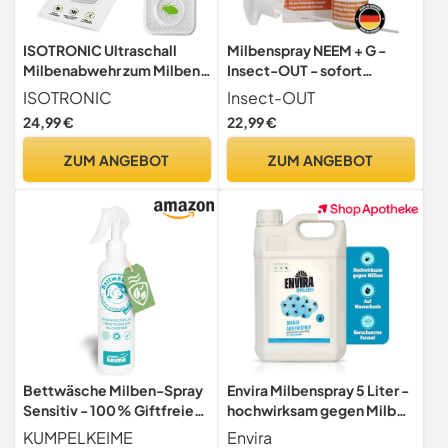
ISOTRONIC Ultraschall
Milbenspray NEEM + G -
Milbenabwehr zum Milben
Insect-OUT - sofort
& Bettwanzen bekämpfen –
wirkende lösung gegen
ISOTRONIC
Insect-OUT
batteriebetriebener
Milben - für
24,99 €
22,99 €
Milbenschutz mit 30m²
Hausstauballergiker -
Wirkungsbereich –
Matratzen, Bettwäsche,
ZUM ANGEBOT
ZUM ANGEBOT
Milbenstopp ohne Chemie
Vorhänge, Teppiche,
(3 Stück)
Polster etc. - 250 ml
Bettwäsche Milben-Spray
Envira Milbenspray 5 Liter -
Sensitiv - 100 % Giftfreie
hochwirksam gegen Milben
Wirkung für sensible
und Hausstaubmilben
KUMPELKEIME
Envira