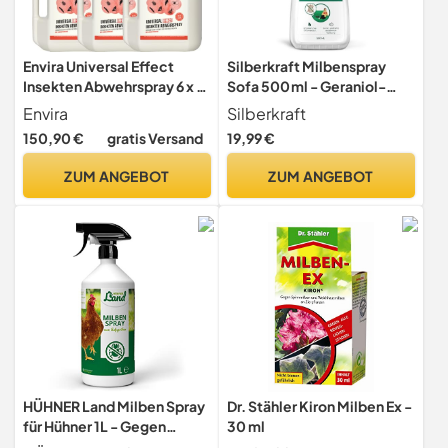
Envira Universal Effect
Silberkraft Milbenspray
Insekten Abwehrspray 6 x 2
Sofa 500 ml - Geraniol-
Liter - Extra starkes Spray
Mittel gegen
Envira
Silberkraft
mit Langzeitwirkung gegen
Hausstaubmilben - Anti-
150,90 €
gratis Versand
19,99 €
Trauermücken,
Milben-Spray für
Silberfische,
Polstermöbel & Textilien -
ZUM ANGEBOT
ZUM ANGEBOT
Lebensmittelmotten &
Frischer Zitronenduft
weiteres Ungeziefer -
Mittel gegen Insekten
HÜHNER Land Milben Spray
Dr. Stähler Kiron Milben Ex -
für Hühner 1L - Gegen
30 ml
Milben & Parasiten,