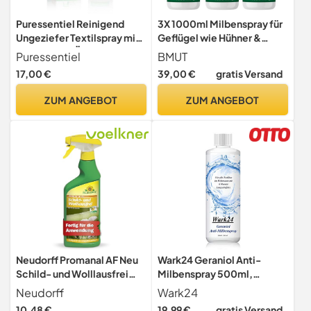
Puressentiel Reinigend
3X 1000ml Milbenspray für
Ungeziefer Textilspray mit
Geflügel wie Hühner &
ätherischen Ölen 150 ml
Vögel - Sofort & Langfristig
Puressentiel
BMUT
gegen Parasiten, bei Akut &
17,00 €
39,00 €
gratis Versand
Vorbeugung (3X 1000ml)
ZUM ANGEBOT
ZUM ANGEBOT
Neudorff Promanal AF Neu
Wark24 Geraniol Anti-
Schild- und Wolllausfrei
Milbenspray 500ml,
500 ml - Bekämpft
Langanhaltender Anti-
Neudorff
Wark24
Schildläuse und Wollläuse
Milben-Schutz für Textilien
10,48 €
19,99 €
gratis Versand