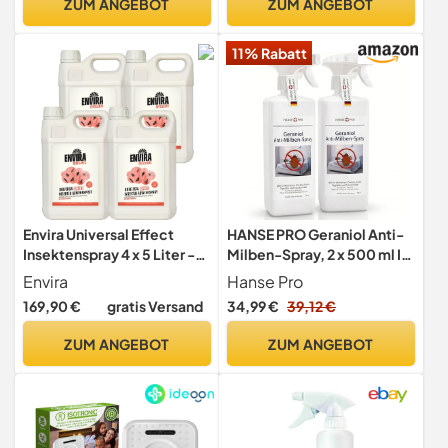
ZUM ANGEBOT
ZUM ANGEBOT
11% Rabatt
Envira Universal Effect
HANSE PRO Geraniol Anti-
Insektenspray 4 x 5 Liter -
Milben-Spray, 2 x 500 ml I
gegen Trauermücken
Hausstaub-Milben-Spray I
Envira
Hanse Pro
Milbenschutz I Anti-
169,90 €
gratis Versand
34,99 €
39,12 €
Milben-Mittel gegen
Bettwanzen & Milben I
ZUM ANGEBOT
ZUM ANGEBOT
Hausstaubmilben-Allergie I
Milben-Bekämpfung