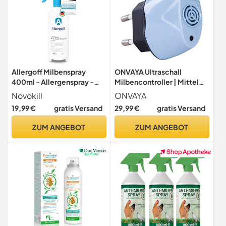
Allergoff Milbenspray
ONVAYA Ultraschall
400ml - Allergenspray -
Milbencontroller | Mittel
100% giftfrei - Milbenspray
gegen Milben |
Novokill
ONVAYA
für Matratzen & Polster -
Hausstaubmilben effektiv
19,99 €
gratis Versand
29,99 €
gratis Versand
Kinder- &
bekämpfen | Milbenschutz
Allergikerfreundlich - 6
ohne Chemie
ZUM ANGEBOT
ZUM ANGEBOT
Monate Langzeitschutz -
Ideal für Allergiker