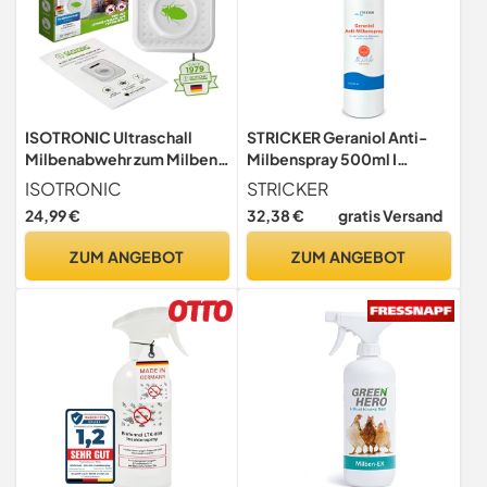
ISOTRONIC Ultraschall
STRICKER Geraniol Anti-
Milbenabwehr zum Milben
Milbenspray 500ml I
& Bettwanzen bekämpfen –
Hausstaubmilbenspray I
ISOTRONIC
STRICKER
batteriebetriebener
Milbenspray I effektives
24,99 €
32,38 €
gratis Versand
Milbenschutz mit 30m²
Spray gegen Milben I Anti-
Wirkungsbereich –
Milben-Mittel I
ZUM ANGEBOT
ZUM ANGEBOT
Milbenstopp ohne Chemie
Milbenschutz I
(1 Stück)
Hausstaubmilben-Allergie