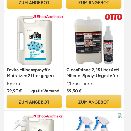
ZUM ANGEBOT
ZUM ANGEBOT
Schildlausarten sowie
Schmierläuse und
Wollläuse, 2 x 500 ml
Envira Milbenspray für
CleanPrince 2,25 Liter Anti-
Matratzen 2 Liter gegen
Milben-Spray: Ungeziefer
Milben & Hausstaubmilben
im Bett Milbenspray
Envira
CleanPrince
Bettwanzen Milbenex
39,90 €
gratis Versand
39,90 €
Milbenentferner Matratzen
Reiniger Milbenmittel
ZUM ANGEBOT
ZUM ANGEBOT