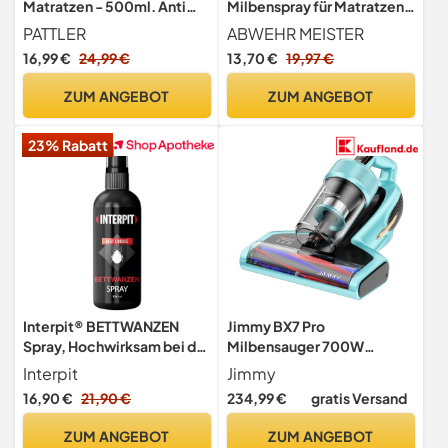
Matratzen - 500ml. Anti
Milbenspray für Matratzen
Milben Spray Schonend &
& Polster 500 ml (PT19)
PATTLER
ABWEHR MEISTER
Giftfrei für Bettwäsche &
16,99 €
24,99 €
13,70 €
19,97 €
Polster optimier. Kinder- &
Tierfreundlich mit
ZUM ANGEBOT
ZUM ANGEBOT
Langzeitschutz, nach PT19
Klassifizierung.
23% Rabatt
Interpit® BETTWANZEN
Jimmy BX7 Pro
Spray, Hochwirksam bei der
Milbensauger 700W
Bettwanze - biologische
Leistungsstark
Interpit
Jimmy
Bekämpfung & Mittel zur
Matratzenreiniger mit UV-
16,90 €
21,90 €
234,99 €
gratis Versand
Schädlingsbekämpfung für
C-Licht, Hausstaubmilben
Matratzen und
Sensor,Ultraschall
ZUM ANGEBOT
ZUM ANGEBOT
empfindliche Oberflächen
Funktion,16Kpa Absaugung