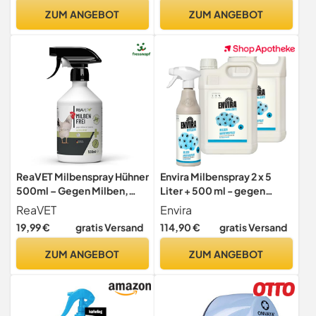
wirksam – Laborgeprüft –
Spray INSIGO
ZUM ANGEBOT
ZUM ANGEBOT
Natürlich & ohne
Chemikalien – Von
Allergologen empfohlen
ReaVET Milbenspray Hühner
Envira Milbenspray 2 x 5
500ml – Gegen Milben,
Liter + 500 ml - gegen
Rote Vogelmilbe &
Milben & Hausstaubmilben
ReaVET
Envira
Parasiten – Milben Spray für
19,99 €
gratis Versand
114,90 €
gratis Versand
Hühnerstall & Geflügel I
Umgebungsspray &
ZUM ANGEBOT
ZUM ANGEBOT
Kontaktspray I Vorbeugend
& bei Befall