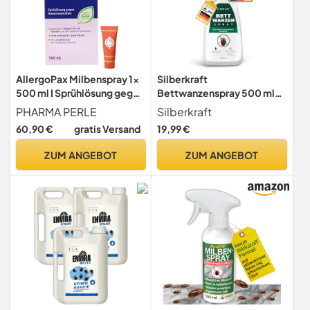
AllergoPax Milbenspray 1x
Silberkraft
500 ml I Sprühlösung gegen
Bettwanzenspray 500 ml
Hausstaubmilben I mit
für Matratzen und Betten,
PHARMA PERLE
Silberkraft
pflanzlichen Wirkstoffen
effektiv Bettwanzen
60,90 €
gratis Versand
19,99 €
bei Hausstaub-Allergie I Für
bekämpfen, hilfreiches
Matratzen und Textilien I
Anti-Bettwanzen-Mittel
ZUM ANGEBOT
ZUM ANGEBOT
Spar-Set plus Pharma Perle
give-away