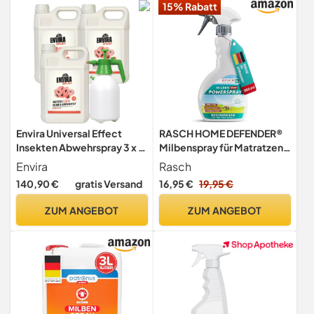
15% Rabatt
Envira Universal Effect
RASCH HOME DEFENDER®
Insekten Abwehrspray 3 x 5
Milbenspray für Matratzen
Liter + 2L Sprüher - Extra
[500ML] - Anti Milben
Envira
Rasch
starkes Spray mit
Spray Langzeitwirkung -
140,90 €
gratis Versand
16,95 €
19,95 €
Langzeitwirkung gegen
Milben & Hausstaubmilben
Trauermücken, Silberfische
Spray für Matratzen &
ZUM ANGEBOT
ZUM ANGEBOT
& Ungeziefer - Mittel
Polster - Anti Milbenspray
gegen Insekten
Mittel gegen Bettmilben