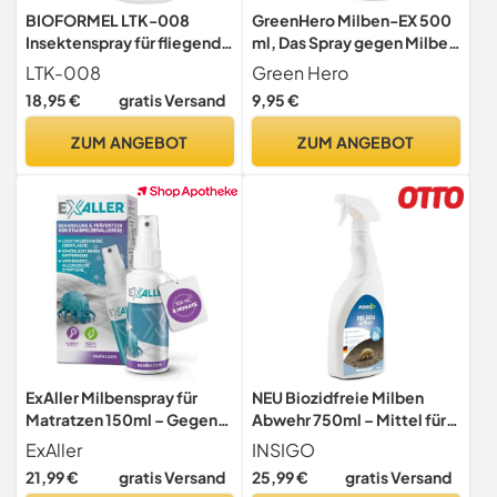
BIOFORMEL LTK-008
GreenHero Milben-EX 500
Insektenspray für fliegende
ml, Das Spray gegen Milben
& kriechende Insekten
für Hühner & Geflügel,
LTK-008
Green Hero
bekämpfen -
Milben Stopp, Anti
18,95 €
gratis Versand
9,95 €
Insektenmittel - Anti-
Milbenspray,
Insekten-Spray mit
Umgebungsspray zum
ZUM ANGEBOT
ZUM ANGEBOT
Sofortwirkung -
Bekämpfen von Milben im
Insektenschutz Spray mit
Hühnerstall, Abwehrspray
Langzeitschutz (500 ml)
und zur Vorbeugung
ExAller Milbenspray für
NEU Biozidfreie Milben
Matratzen 150ml – Gegen
Abwehr 750ml – Mittel für
Hausstaubmilben &
Hausstaubmilben abwehren
ExAller
INSIGO
Allergien – Beseitigt 99%
– Milbenspray für Matratzen
21,99 €
gratis Versand
25,99 €
gratis Versand
der Milben – 8 Monate
– Fleckenfrei – Milben