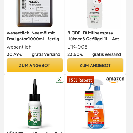
wesentlich. Neemöl mit
BIODELTA Milbenspray
Emulgator 1000ml - fertig
Hühner & Geflügel 1L - Anti
gemischt für Haus und
Milbenmittel gegen Milben
wesentlich.
LTK-008
Garten - hochergiebig für
und Parasiten - Hühner
30,99 €
gratis Versand
23,50 €
gratis Versand
100l Spray
Milben Stop -Geflügel
Milbenmittel - vorbeugend
ZUM ANGEBOT
ZUM ANGEBOT
& bei akutem Befall (1L)
15% Rabatt