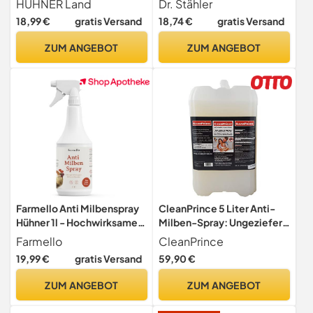
HÜHNER Land
Dr. Stähler
Milbenspray Milben Stop,
18,99 €
gratis Versand
18,74 €
gratis Versand
Milbenmittel als
Umgebungsspray &
ZUM ANGEBOT
ZUM ANGEBOT
Kontaktspray, zur
Vorbeugung & bei akutem
Befall
Farmello Anti Milbenspray
CleanPrince 5 Liter Anti-
Hühner 1l - Hochwirksamer
Milben-Spray: Ungeziefer
Sofortschutz gegen Milben
Milbenspray Anti Milben
Farmello
CleanPrince
& Parasiten als Kontakt- &
Milbenex Bettwanzen
19,99 €
gratis Versand
59,90 €
Umgebungsspray - Zur
Entferner Matratzen
Vorbeugung & bei akutem
Reiniger Bettmilben
ZUM ANGEBOT
ZUM ANGEBOT
Befall
Milbenmittel Allergiker
Hausstaubmilben