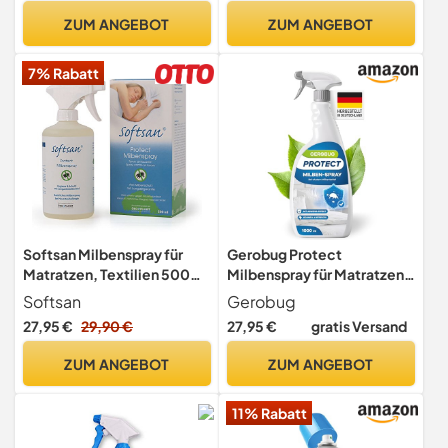
Bettmilben Bettwanzen
ZUM ANGEBOT
ZUM ANGEBOT
Milbenmittel Allergiker
Hausstaubmilben
7% Rabatt
Softsan Milbenspray für
Gerobug Protect
Matratzen, Textilien 500ml
Milbenspray für Matratzen
für Hausstaub-Allergiker
1000 ml -
Softsan
Gerobug
Hausstaubmilben-Spray -
27,95 €
29,90 €
27,95 €
gratis Versand
Milbenschutz -
Milbenabwehr - Mittel
ZUM ANGEBOT
ZUM ANGEBOT
gegen Milben - Anti
Milben-Spray für
11% Rabatt
Matratzen, Polster -
Effektive Milbenabwehr