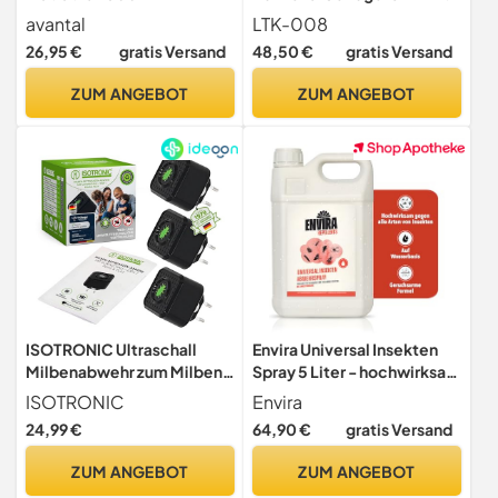
geruchloses Anti Milben
Milbenmittel gegen Milben
avantal
LTK-008
Spray für Allergiker –
und Parasiten - Hühner
26,95 €
gratis Versand
48,50 €
gratis Versand
langfristig und effektiv
Milben Stop -
Hausstaubmilben
Umgebungsspray &
ZUM ANGEBOT
ZUM ANGEBOT
bekämpfen (2)
Kontaktspray - vorbeugend
& bei akutem Befall (5 L)
ISOTRONIC Ultraschall
Envira Universal Insekten
Milbenabwehr zum Milben
Spray 5 Liter - hochwirksam
& Bettwanzen bekämpfen –
gegen Insekten
ISOTRONIC
Envira
Milbenschutz Stecker mit
24,99 €
64,90 €
gratis Versand
30m² Wirkungsbereich –
Milbenstecker ohne
ZUM ANGEBOT
ZUM ANGEBOT
Chemie (3 Stück)