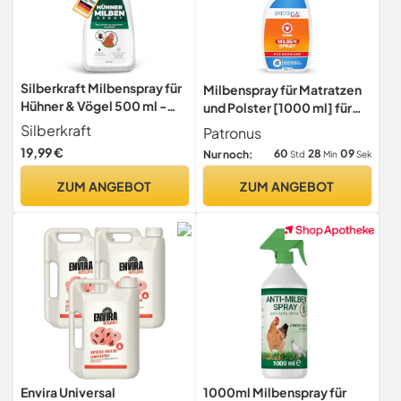
Silberkraft Milbenspray für
Milbenspray für Matratzen
Hühner & Vögel 500 ml -
und Polster [1000 ml] für
Anti Milben Spray mit
Hausstaub-Allergiker
Silberkraft
Patronus
Sofortwirkung gegen Rote
19,99 €
60
28
08
Nur noch:
Std
Min
Sek
Vogelmilbe & Federlinge -
Milbenmittel für
ZUM ANGEBOT
ZUM ANGEBOT
Hühnerstall & Käfig -
hochwirksam &
laborgeprüft
Envira Universal
1000ml Milbenspray für