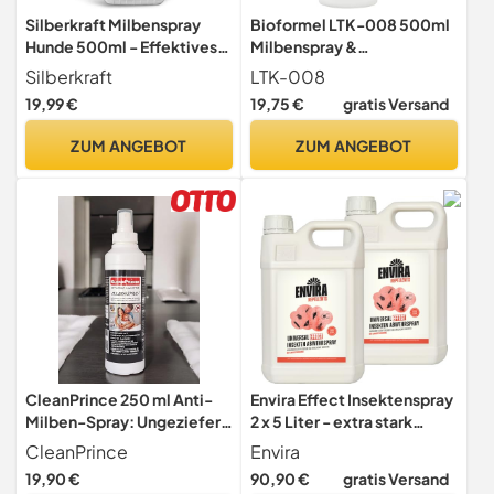
Silberkraft Milbenspray
Bioformel LTK-008 500ml
Hunde 500ml - Effektives
Milbenspray &
Anti Milben Spray für Hunde
Milbenabwehr mit
Silberkraft
LTK-008
- Milbenbefall behandeln
Langzeitwirkung - Anti
19,99 €
19,75 €
gratis Versand
Grasmilben Räudemilben
Milben-Spray für
Ohrmilben Hund
Matratzen, Textilien,
ZUM ANGEBOT
ZUM ANGEBOT
Polster & Bett -
Bekämpfung von Milben
Hausstaubmilben
Bettwanzen Parasiten
CleanPrince 250 ml Anti-
Envira Effect Insektenspray
Milben-Spray: Ungeziefer
2 x 5 Liter - extra stark
Bett Milbenspray Anti
gegen Silberfische
CleanPrince
Envira
Milben Milbenex Entferner
19,90 €
90,90 €
gratis Versand
Matratzen Reiniger Hygiene