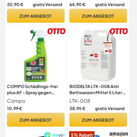
Schlafplätze - Kinder,
20,90 €
gratis Versand
64,90 €
gratis Versand
Allergiker & Haustiere -
Milbenspray für Matratzen
ZUM ANGEBOT
ZUM ANGEBOT
& Polster - Ohne Duftstoffe
COMPO Schädlings-frei
BIODELTA LTK-008 Anti
plus AF - Spray gegen
Bettwanzen Mittel 5 Liter -
Blattläuse, Schildläuse,
Anti Bettwanzen mit
Compo
LTK-008
Wollläuse,
Langzeitwirkung -
10,99 €
38,95 €
gratis Versand
Buchsbaumzünsler & Co. -
hochwirksames Mittel -
für Zierpflanzen und
vorbeugend & bei akutem
ZUM ANGEBOT
ZUM ANGEBOT
Kernobst - 500 ml -
Befall - auf Wasserbasis -
anwendungsfertiges
Wanzen Spray
5% Rabatt
Insektizid