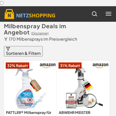
Milbenspray Deals im
Angebot
(Disclaimer)
🏅 170 Milbensprays im Preisvergleich
Sortieren & Filtern
32% Rabatt
31% Rabatt
PATTLER® Milbenspray für
ABWEHR MEISTER