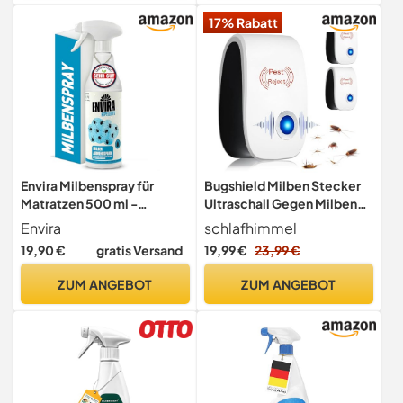
17% Rabatt
Envira Milbenspray für
Bugshield Milben Stecker
Matratzen 500 ml -
Ultraschall Gegen Milben
Hochwirksames
2026, 2 Stück, Skield Bug
Envira
schlafhimmel
Abwehrspray gegen Milben
Shield Milbenstecker,
19,90 €
gratis Versand
19,99 €
23,99 €
& Hausstaubmilben - Anti
Effizientes Reduzieren von
Milben Spray -
Milben Plug & Play Leise
ZUM ANGEBOT
ZUM ANGEBOT
Milbenschutz für Allergiker
Betrieb Für Schlafzimmer &
- Mit dezentem Zitrusduft,
Wohnbereiche (2)
geruchsarm