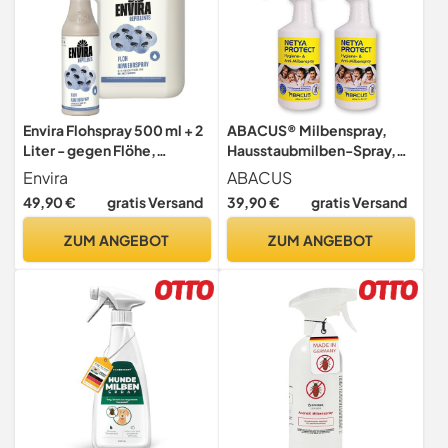
Envira Flohspray 500 ml + 2
ABACUS® Milbenspray,
Liter - gegen Flöhe,
Hausstaubmilben-Spray,
Katzenfloh & Hundefloh
Matratzenspray, Milben-
Envira
ABACUS
Mittel, Anti Milben-Spray,
49,90 €
gratis Versand
39,90 €
gratis Versand
Hygienespray, Textilspray,
Milbenabwehr,
ZUM ANGEBOT
ZUM ANGEBOT
Milbenschutz –
Milbenspray 2x 750 ml
(7373)