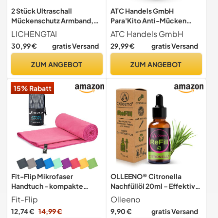
2 Stück Ultraschall
ATC Handels GmbH
Mückenschutz Armband,
Para'Kito Anti-Mücken
Wasserdichtes Anti-
Armband inkl. 2 Pellets für
LICHENGTAI
ATC Handels GmbH
Mücken-Band, Ultraschall-
Kinder und Erwachsene -
30,99 €
gratis Versand
29,99 €
gratis Versand
Mückenschutz-Armbänder
Mückenschutz,
Anti-Mücken-Band für
Mückenabwehr, Schutz
ZUM ANGEBOT
ZUM ANGEBOT
Kinder Erwachsene
gegen Mücken für Hand-
Wiederverwendbar, Weiß +
und Fußknöchel, Sterne
15% Rabatt
Schwarz
blau
Fit-Flip Mikrofaser
OLLEENO® Citronella
Handtuch - kompakte
Nachfüllöl 20ml – Effektiver
Microfaser Handtücher -
Mückenschutz, rein
Fit-Flip
Olleeno
ideal als Sporthandtuch,
pflanzlich für unsere
12,74 €
14,99 €
9,90 €
gratis Versand
Reisehandtuch, Strandtuch
Armbänder,