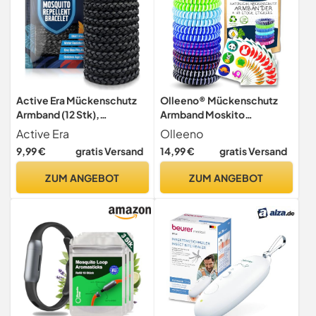
Active Era Mückenschutz
Olleeno® Mückenschutz
Armband (12 Stk),
Armband Moskito
Mückenabwehr Outdoor,
Insektenschutz Armband
Active Era
Olleeno
Camping -
für Outdoor Camping
9,99 €
gratis Versand
14,99 €
gratis Versand
Mückenarmband für Kinder
Wandern Sport Anti
& Erwachsene - Natürlicher
Mückenarmband für Kinder
ZUM ANGEBOT
ZUM ANGEBOT
Anti Mücken Schutz,
und Erwachsene, Citronella
Wasserfest, 10 Tage
Mückenarmband Set (14
Schutz, 100% DEET frei -
Stück + 60 Mückenpflaster)
Schwarz