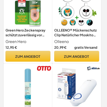
Green Hero Zeckenspray
OLLEENO® Mückenschutz
schützt zuverlässig vor
Clip Natürlicher Moskito
Zecken, Mücken &
Insektenschutz (4 Clips + 4
Green Hero
Olleeno
Moskitos 100ml
Nachfüllkapseln) Recycelt
12,95 €
20,99 €
gratis Versand
Zeckenschutz mit dem gut
& Wiederverwendbar,
duftendem Wirkstoff EC-
DEET-frei, für Outdoor,
ZUM ANGEBOT
ZUM ANGEBOT
Öl, geeignet für
Camping, Reisen 20 Tage
Erwachsene und Kinder ab
Wirkung für Kinder &
dem 6. Monat
Erwachsene