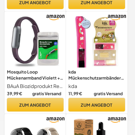
ZUM ANGEBOT
ZUM ANGEBOT
Parkaktivitäten
Mosquito Loop
kda
Mückenarmband Violett +
Mückenschutzarmbänder
Aromastick Refiller 10er
für Kinder - Sicherer
BAuA Biozidprodukt Registrierungsnummer N-114373
kda
Mückenschutz - Einhorn &
39,99 €
gratis Versand
11,99 €
gratis Versand
Hai Design - Nylon (Einhorn)
Camping Garten Anti
ZUM ANGEBOT
ZUM ANGEBOT
Mücke Urlaub Sommer
Schultüte Must Have