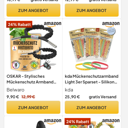
Wiederverwendbarkeit –
Mückenarmband für Kinder
DEET-freier Schutz gegen
& Erwachsene - Natürlicher
ZUM ANGEBOT
ZUM ANGEBOT
Mücken
Anti Mücken Schutz,
Wasserfest, 10 Tage
24% Rabatt
Schutz, 100% DEET frei -
Klar
OSKAR - Stylisches
kda Mückenschutzarmband
Mückenschutz Armband
Light 3er Sparset - Silikon
Erwachsene, 1er Pack zur
Mückenarmband Camping
Belwaro
kda
Mückenabwehr - Schwarz
Wandern 3er Set (3x Beach)
9,90 €
12,99 €
25,90 €
gratis Versand
geflochten - Anti Mücken
Schutz, extrem effektiv &
ZUM ANGEBOT
ZUM ANGEBOT
Wiederverwendbar |
Mückenarmband für
24% Rabatt
Camping & Festival