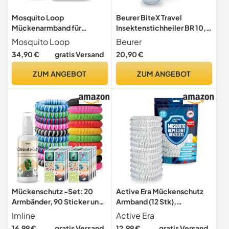
Mosquito Loop
Beurer BiteX Travel
Mückenarmband für
Insektenstichheiler BR 10,
Erwachsene Starterpaket |
mit Karabinerhaken
Mosquito Loop
Beurer
Effektiver Mückenschutz
34,90 €
gratis Versand
20,90 €
ohne Chemie & Refill
Funktion | Silikonarmband |
ZUM ANGEBOT
ZUM ANGEBOT
1 Stk. Armband Schwarz + 3
Stk. Aromastick 10er
Refiller
Mückenschutz -Set: 20
Active Era Mückenschutz
Armbänder, 90 Sticker und
Armband (12 Stk),
Spray zur Armband und
Mückenabwehr Outdoor,
Imline
Active Era
Aufkleber-
Camping -
16,99 €
gratis Versand
12,99 €
gratis Versand