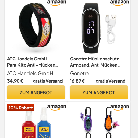
ATC Handels GmbH
Gonetre Mückenschutz
Para'Kito Anti-Mücken
Armband, Anti Mücken
Armband inkl. 2 Pellets für
Armband, Ultraschall-
ATC Handels GmbH
Gonetre
Kinder und Erwachsene -
Mückenschutzbänder,
34,90 €
gratis Versand
16,89 €
gratis Versand
Mückenschutz,
Ultrasonische Insekten
Mückenabwehr, Schutz
Moskito Uhr, Sonic
ZUM ANGEBOT
ZUM ANGEBOT
gegen Mücken für Hand-
Electronic -Bänder, LED -
und Fußknöchel,
statische
10% Rabatt
Geometrisch schwarz
Elektrizitätsentfernung
(Schwarz)