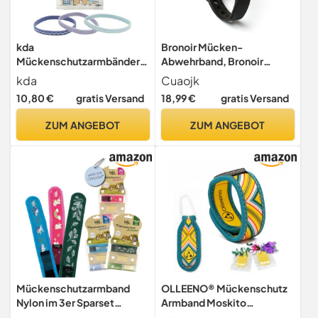
kda
Bronoir Mücken-
Mückenschutzarmbänder
Abwehrband, Bronoir
Light für Erwachsene im 3er
Mückenabwehrband
kda
Cuaojk
Set - Sicherer
Armband Kinder (Schwarz)
10,80 €
gratis Versand
18,99 €
gratis Versand
Mückenschutz Outdoor
Urlaub Camping Zelten Anti
ZUM ANGEBOT
ZUM ANGEBOT
Mosquito Strand DEET-frei
Ocean & Beach Design -
Silikon (Ocean)
Mückenschutzarmband
OLLEENO® Mückenschutz
Nylon im 3er Sparset
Armband Moskito
Nachfüllbar für
Insektenschutz Armbänder