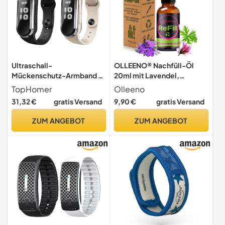
Ultraschall-
OLLEENO® Nachfüll-Öl
Mückenschutz-Armband –
20ml mit Lavendel,
Elektronisches
Geraniol, Zitronen-
TopHomer
Olleeno
Mückenschutz-Armband –
Eukalyptus –
31,32 €
gratis Versand
9,90 €
gratis Versand
Anti-Mücken-Armband,
Langanhaltender,
Insektenschutz, sicher für
pflanzlicher Mückenschutz
ZUM ANGEBOT
ZUM ANGEBOT
Kinder, Erwachsene,
für Armbänder, ideal für
Outdoor, Camping,
Outdoor-Aktivitäten,
Wandern, 2 Stück
DEET-frei, non-toxic