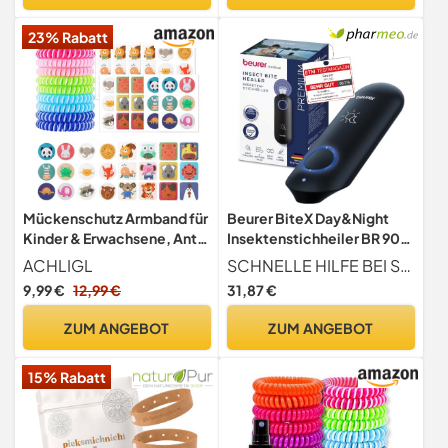
Mückenstichen |
23% Rabatt
Mückenspray
Mückenschutz Armband für
Beurer BiteX Day&Night
Kinder & Erwachsene, Anti
Insektenstichheiler BR 90,
Mücken Aufkleber
Mückenstich Hitzestift zur
ACHLIGL
SCHNELLE HILFE BEI STICHEN Unser Day&Night Insektenstichheiler kann durch Wärme im Handumdrehen für Linderung bei Juckreiz nach Stichen oder Bissen von Mücken, Wespen, Bienen & Co. sorgen
Natürlich Insektenschutz
Behandlung von
9,99 €
12,99 €
31,87 €
Mückenarmbänder
Insektenstichen- und
Outdoor Camping
bissen, elektronischer
ZUM ANGEBOT
ZUM ANGEBOT
Zubehör(10 Stück + 60
Stichheiler, mit Licht zur
Mückenabwehr Aufkleber)
Anwendung im Dunkeln,
15% Rabatt
Reise-Gadget