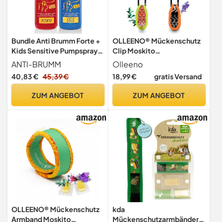
Bundle Anti Brumm Forte +
OLLEENO® Mückenschutz
Kids Sensitive Pumpspray,
Clip Moskito
je 150 ml: Zuverlässiger
Insektenschutz Anhänger
ANTI-BRUMM
Olleeno
Mücken- und
für Outdoor Camping
40,83 €
45,39 €
18,99 €
gratis Versand
Zeckenschutz,
Wandern Sport Anti Mücken
Mückenspray für
Clip aus Neopren (4 Stück +
ZUM ANGEBOT
ZUM ANGEBOT
Erwachsene und Kinder ab 1
4 Nachfüll-Pellets)
Jahr
OLLEENO® Mückenschutz
kda
Armband Moskito
Mückenschutzarmbänder