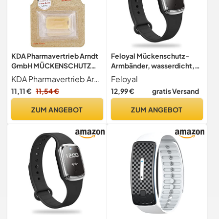
KDA Pharmavertrieb Arndt
Feloyal Mückenschutz-
GmbH MÜCKENSCHUTZ
Armbänder, wasserdicht,
Armband Nachfüller 2er
Ultraschall, USB,
KDA Pharmavertrieb Arndt GmbH
Feloyal
Pack KDA
wiederaufladbar, Anti-
11,11 €
11,54 €
12,99 €
gratis Versand
Moskito-Uhr, für Strand und
Angeln, Erwachsene und
ZUM ANGEBOT
ZUM ANGEBOT
Kinder, 130 Stunden
Akkulaufzeit, Anzeige der
Uhr