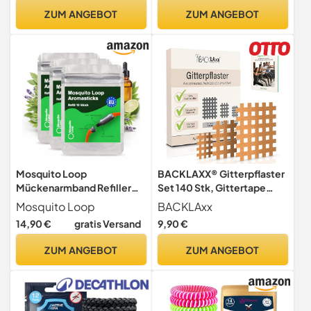
Mückenarmband Neopren
ZUM ANGEBOT
ZUM ANGEBOT
mit verstellbarem
Klettverschluß (2 Stück + 4
Pellets + 20ml Nachfüllöl)
Mosquito Loop
BACKLAXX® Gitterpflaster
Mückenarmband Refiller
Set 140 Stk, Gittertape
3er Pack Aromasticks 10
Akupunkturpflaster Typ abc
Mosquito Loop
BACKLAxx
Stk. Aluminiumflachbeutel
14,90 €
gratis Versand
9,90 €
ZUM ANGEBOT
ZUM ANGEBOT