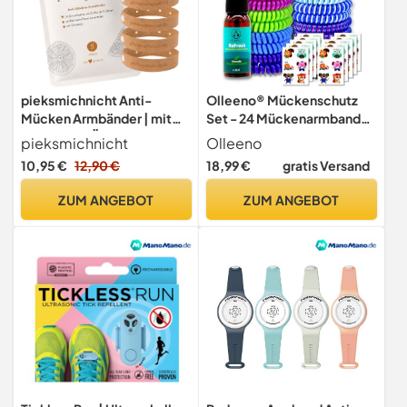
pieksmichnicht Anti-
Olleeno® Mückenschutz
Mücken Armbänder | mit
Set - 24 Mückenarmband
Citronella-Öl | 5 Stück
Armbänder, 30 ml Spray &
pieksmichnicht
Olleeno
|Mückenschutz
60 Mückenpflaster
10,95 €
12,90 €
18,99 €
gratis Versand
Insektenschutz für Kinder
Aufkleber | Moskito
und Erwachsene Outdoor
Insektenschutz für
ZUM ANGEBOT
ZUM ANGEBOT
Camping Mosquito
Camping, Outdoor, Reisen
& Sport | Kinder &
Erwachsene