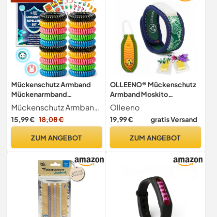
Mückenschutz Armband
OLLEENO® Mückenschutz
Mückenarmband
Armband Moskito
Mückenpflaster Set, 20
Insektenschutz Armbänder
Mückenschutz Armband und Mückenpflaster Mückenarmband Set vereint Komfort und umfassenden Schutz. Es enthält 20 Anti Mücken Armband und 60 Moskito Pflaster mit Cartoon-Motiven und ist ideal für Familien und Gruppen, gemeinsam unterwegs sind. Armbänder eignen sich für Handgelenke, Knöchel und andere Körperstellen und bilden Schutzring . Mücken Pflaster können auf Kleidung, Rucksäcken, Kinderwagen oder Zelteingängen angebracht werden. BAUA N-119227
Olleeno
Anti Mücken Armband und
aus Neopren Armband-
15,99 €
18,08 €
19,99 €
gratis Versand
60 Moskito Pflaster für
Grün, Orange Anhänger
Kinder Erwachsene
ZUM ANGEBOT
ZUM ANGEBOT
Camping Zubehör Gadgets
Reise, Urlaub Must Haves
Summer Outdoor Sport