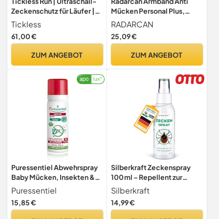
Tickless Run | Ultraschall-
Radarcan Armband Anti
Zeckenschutz für Läufer |
Mücken Personal Plus,
für alle Altersgruppen -
Weiß, 8 x 5 x 6 cm, r-100 -
Tickless
RADARCAN
Baby Blue
Farblich sortiert
61,00 €
25,09 €
ZUM ANGEBOT
ZUM ANGEBOT
Puressentiel Abwehrspray
Silberkraft Zeckenspray
Baby Mücken, Insekten &
100 ml – Repellent zur
Zecken ab 6 Monaten 60 ml
Zeckenabwehr –
Puressentiel
Silberkraft
Anwendung auf Haut &
15,85 €
14,99 €
Kleidung – mit
Zitroneneukalyptusöl