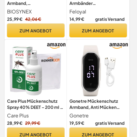
Armband,
Armbänder
wiederverwendbar, 2
Körpertemperaturanzeige
BIOSYNEX
Feloyal
Plättchen mit ätherischen
Wasserdichte Ultraschall
25,99 €
42,06 €
14,99 €
gratis Versand
Ölen, 1 Monat Schutz, ohne
USB Wiederaufladbare Anti
DEET, Motiv: rosa Grafik,
Mücken Uhr für Drinnen
ZUM ANGEBOT
ZUM ANGEBOT
Erwachsenengröße
Draußen Geeignet für
Erwachsene Kinder
Schwarz
Care Plus Mückenschutz
Gonetre Mückenschutz
Spray 40% DEET – 200 ml (1
Armband, Anti Mücken
Flasche) – Insektenschutz
Armband, Ultraschall-
Care Plus
Gonetre
für Tropen & Europa gegen
Mückenschutzbänder,
28,99 €
29,99 €
19,59 €
gratis Versand
Mücken, Zecken &
Ultrasonische Insekten
Stechfliegen – inkl.
Moskito Uhr, Sonic
ZUM ANGEBOT
ZUM ANGEBOT