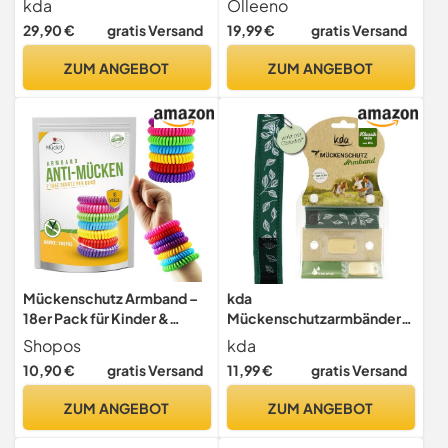
kda
Olleeno
Erwaschene, Teenager und
für Outdoor Camping
29,90 €
gratis Versand
19,99 €
gratis Versand
Kinder Familie Outdoor
Wandern Sport Anti
Camping Anti Mücke
Mückenarmband Neopren
ZUM ANGEBOT
ZUM ANGEBOT
Insektenschutz Sport
mit verstellbarem
Urlaub mit Nachfüllpads
Klettverschluß (1 Stück + 2
(Einhorn-Hai-Grün)
Nachfüll-Pellets + 1
Anhänger)
Mückenschutz Armband –
kda
18er Pack für Kinder &
Mückenschutzarmbänder
Erwachsene – Effektive
für Erwachsene - Sicherer
Shopos
kda
Zeckenabwehr,
Mückenschutz - Rot & Grün
10,90 €
gratis Versand
11,99 €
gratis Versand
Wespenvertreibung & Anti-
Klassik Design - Nylon
Mücken Lösung für Outdoor
Camping Urlaub Sommer
ZUM ANGEBOT
ZUM ANGEBOT
- Zitronenduft
Must Have DEET frei (grün)