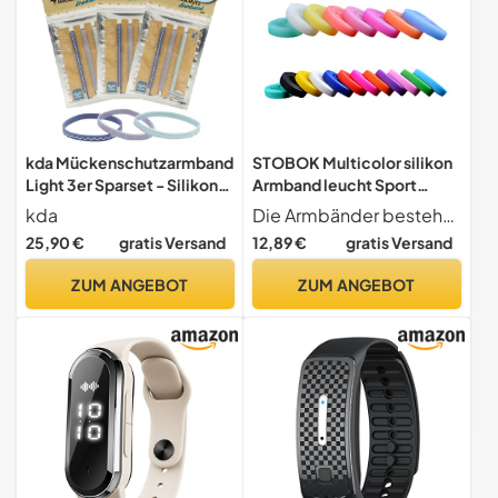
kda Mückenschutzarmband
STOBOK Multicolor silikon
Light 3er Sparset - Silikon
Armband leucht Sport
Mückenarmband Camping
Armband gummibänder 20
kda
Die Armbänder bestehen aus hochwertigem und umweltfreundlichem Silikongel. Dieser hat fluoreszierende Partikel und kann im Dunkeln leuchten.
Wandern 3er Set (3x
stück
25,90 €
gratis Versand
12,89 €
gratis Versand
Ocean)
ZUM ANGEBOT
ZUM ANGEBOT