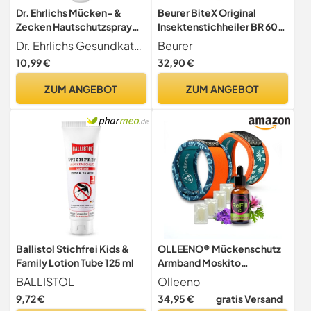
Dr. Ehrlichs Mücken- &
Beurer BiteX Original
Zecken Hautschutzspray
Insektenstichheiler BR 60,
100 ml - gegen Mücken und
Mückenstich Hitzestift zur
Dr. Ehrlichs Gesundkatalog
Beurer
Zecken als Insektenspray
Behandlung von
10,99 €
32,90 €
für Mosquitos, auch für
Insektenstichen- und
Kinder ab 1 Jahr -
bissen, elektrischer
ZUM ANGEBOT
ZUM ANGEBOT
dermatologisch mit „sehr
Stichheiler, Urlaubs-
gut“ bewertet
Gadget, lindert Juckreiz,
9,8 x 3,5 x 1,9 cm
Ballistol Stichfrei Kids &
OLLEENO® Mückenschutz
Family Lotion Tube 125 ml
Armband Moskito
Insektenschutz Armbänder
BALLISTOL
Olleeno
für Outdoor Camping
9,72 €
34,95 €
gratis Versand
Wandern Sport Anti