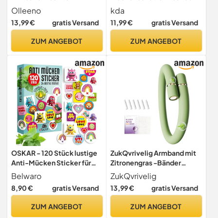
Insektenschutz Armbänder
für Kinder - Sicherer
Olleeno
kda
für Outdoor Camping
Mückenschutz - Baustelle
13,99 €
gratis Versand
11,99 €
gratis Versand
Wandern Sport Anti
& Hund/Katze Design -
Mückenarmband Neopren
Nylon (Baustelle) Camping
ZUM ANGEBOT
ZUM ANGEBOT
mit verstellbarem
Urlaub Sommer Anti Mücke
Klettverschluß (1 Stück + 2
Schultüte
Nachfüll-Pellets)
OSKAR - 120 Stück lustige
ZukQvrivelig Armband mit
Anti-Mücken Sticker für
Zitronengras -Bänder
Kinder - Super Soft - 100%
Erwachsene,Nachfüllbar 6
Belwaro
ZukQvrivelig
natürlicher Mückenschutz
Sechs(2/Packung +
8,90 €
gratis Versand
13,99 €
gratis Versand
dank Citronella+Minze -
Schlafpflaster) -
Must have für Reise+Urlaub,
Angenehmer Zitrus-Duft für
ZUM ANGEBOT
ZUM ANGEBOT
Camping+Wandern,
Kinder und Erwachsene