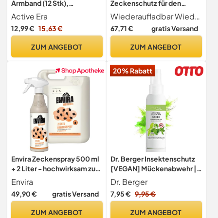
Armband (12 Stk),
Zeckenschutz für den
Mückenabwehr Outdoor,
Außenbereich, Ultraschall-
Active Era
Wiederaufladbar Wiederaufladbarer Akku für Langzeitschutz mit dem mitgelieferten Micro-USB-Kabel.
Camping -
Zeckenschutz für alle
12,99 €
15,63 €
67,71 €
gratis Versand
Mückenarmband für Kinder
Altersgruppen, grün
& Erwachsene - Natürlicher
ZUM ANGEBOT
ZUM ANGEBOT
Anti Mücken Schutz,
Wasserfest, 10 Tage
20% Rabatt
Schutz, 100% DEET frei -
Bunt
Envira Zeckenspray 500 ml
Dr. Berger Insektenschutz
+ 2 Liter - hochwirksam zum
[VEGAN] Mückenabwehr |
Fernhalten
Schutz gegen Zecken,
Envira
Dr. Berger
Moskitos, Mücken,
49,90 €
gratis Versand
7,95 €
9,95 €
Bremsen | Hautspray auch
für Kinder geeignet -
ZUM ANGEBOT
ZUM ANGEBOT
Natürlicher Schutz vor