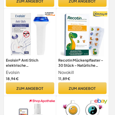
ZUM ANGEBOT
ZUM ANGEBOT
Evolsin® Anti Stich
Recotin Mückenpflaster –
elektrische
30 Stück – Natürliche
Insektenstichbehanldung
Wirkstoffe – Pflaster gegen
Evolsin
Novokill
Mückenstiche –
18,94 €
11,89 €
Dermatologisch Getestet -
Insektenstichheiler – 20x
ZUM ANGEBOT
ZUM ANGEBOT
Tiermotive & 10x
Transparent