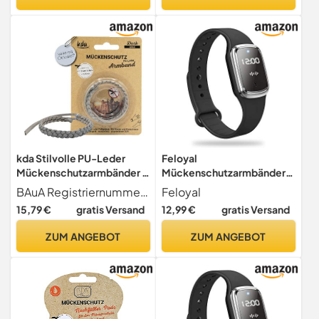
Kulturbeutel
Electronic -Bänder, LED -
statische
Elektrizitätsentfernung
(Weiß)
kda Stilvolle PU-Leder
Feloyal
Mückenschutzarmbänder -
Mückenschutzarmbänder,
Dark Edition-
Mückenuhr, wasserdicht,
BAuA Registriernummer N-79306 Biozidprodukte vorsichtig verwenden. Vor Gebrauch stets Etikett und Produktinformationen lessen
Feloyal
Größenverstellbar (Grau)
Ultraschall,
15,79 €
gratis Versand
12,99 €
gratis Versand
wiederaufladbar über USB,
für drinnen und draußen,
ZUM ANGEBOT
ZUM ANGEBOT
geeignet für Erwachsene
und Kinder (schwarz)