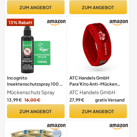
- schnelltrocknend und
wiederverwendbar,
ZUM ANGEBOT
ZUM ANGEBOT
leicht - Badetuch groß
langanhaltender Komfort,
(60x120cm, Rosa)
ideal für Camping und
13% Rabatt
Sport, DEET-frei, non-toxic
Incognito
ATC Handels GmbH
Insektenschutzspray 100 ml
Para'Kito Anti-Mücken
- Natürlich DEET-frei,
Armband inkl. 2 Pellets für
Mückenschutz Spray
ATC Handels GmbH
schützt vor einer Vielzahl
Kinder und Erwachsene -
13,99 €
16,00 €
27,99 €
gratis Versand
von stechenden Insekten.
Mückenschutz,
Klinisch nachgewiesener
Mückenabwehr, Schutz
ZUM ANGEBOT
ZUM ANGEBOT
Schutz vor Dengue-
gegen Mücken für Hand-
übertragenden Mücken,
und Fußknöchel, Boho rot
organischer Mückenschutz