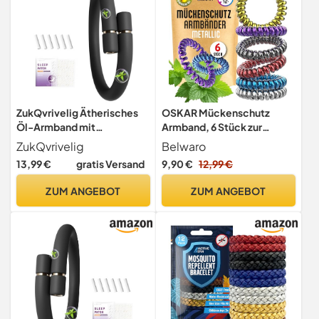
ZukQvrivelig Ätherisches
OSKAR Mückenschutz
Öl-Armband mit
Armband, 6 Stück zur
Zitronengras,Mückenarmb
Mückenabwehr - Metallic -
ZukQvrivelig
Belwaro
änder
Für Kinder + Erwachsene |
13,99 €
gratis Versand
9,90 €
12,99 €
Erwachsene,Ersatzpackung
Anti Mücken Armband,
mit 6 Sechs (2/pack + sleep
extrem effektiver
ZUM ANGEBOT
ZUM ANGEBOT
patch),Urlaub Klassenfahrt
Mückenschutz | Für
Summer Must Haves,for
Camping, Urlaub, Reisen &
children and adults
Festival