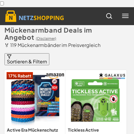
Mückenarmband Deals im
Angebot
(Disclaimer)
🏅 119 Mückenarmbänder im Preisvergleich
Sortieren & Filtern
17% Rabatt
Active Era Mückenschutz
Tickless Active