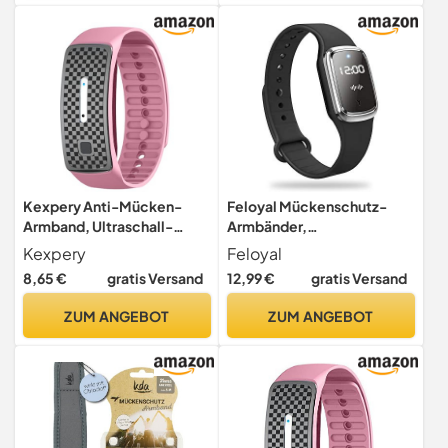
Sport+Freizeit
Kexpery Anti-Mücken-
Feloyal Mückenschutz-
Armband, Ultraschall-
Armbänder,
Armband, tragbar, Anti-
wiederaufladbar, USB,
Kexpery
Feloyal
Mückenband, Uhr für
Ultraschall, wasserdicht,
8,65 €
gratis Versand
12,99 €
gratis Versand
Outdoor-Aktivitäten (C)
für Strand und Angeln,
Erwachsene und Kinder,
ZUM ANGEBOT
ZUM ANGEBOT
Batterielebensdauer 130
Stunden