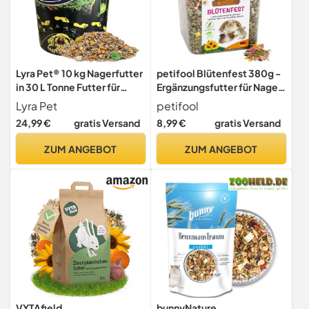
Lyra Pet® 10 kg Nagerfutter
petifool Blütenfest 380g -
in 30 L Tonne Futter für
Ergänzungsfutter für Nager
Nagetiere
- natürliches Nagerfutter
Lyra Pet
petifool
für Kaninchen,
24,99 €
gratis Versand
8,99 €
gratis Versand
Meerschweinchen,
Hamster, Chinchilla & mehr
ZUM ANGEBOT
ZUM ANGEBOT
- ohne künstliche Zusätze -
100% Natur - artgerechtes
Futter
VYTAfield
bunnyNature