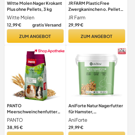
Witte Molen Nager Krokant
JR FARM PlasticFree
Plus ohne Pellets, 3 kg
Zwergkaninchen o. Pellets
5 kg
Witte Molen
JR Farm
12,99 €
gratis Versand
29,99 €
ZUM ANGEBOT
ZUM ANGEBOT
PANTO
AniForte Natur Nagerfutter
Meerschweinchenfutter
für Hamster,
Pellets 25 kg – mit Vitamin
Meerschweinchen,
PANTO
AniForte
C & Luzernegrünmehl
Kaninchen, Nager 4,5kg -
38,95 €
29,99 €
Artgerechtes Futter mit