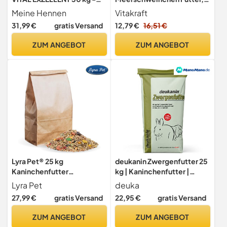
Premium Hühnerfutter,
mit Apfel, mit Kürbis, mit
Meine Hennen
Vitakraft
Geflügelfutter, eine
Roter Beete, angereichert
31,99 €
gratis Versand
12,79 €
16,51 €
naturbelassene
mit Kräutern, ohne Zusatz
Körnermischung mit Hirse,
von Zucker und Getreide (1x
ZUM ANGEBOT
ZUM ANGEBOT
Buchweizen &
5kg)
Sonnenblumenkernen für
Rasse- & Zwerghühner
Lyra Pet® 25 kg
deukanin Zwergenfutter 25
Kaninchenfutter
kg | Kaninchenfutter |
Alleinfutter Kaninchen
Spezialfutter für kleine
Lyra Pet
deuka
artgerecht natürlich
Rassen und
27,99 €
gratis Versand
22,95 €
gratis Versand
Zwergkaninchen |
Alleinfuttermittel für
ZUM ANGEBOT
ZUM ANGEBOT
Kaninchen