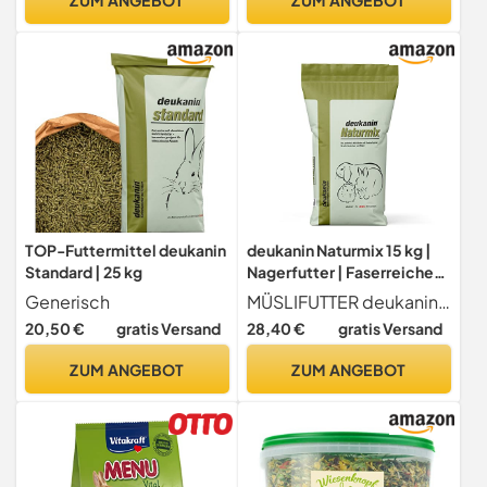
TOP-Futtermittel deukanin
deukanin Naturmix 15 kg |
Standard | 25 kg
Nagerfutter | Faserreiches
Nagermüsli mit
Generisch
MÜSLIFUTTER deukanin Naturmix ist ein Müslifutter mit Strukturluzerne für alle Kaninchen und Nager in Großgruppenhaltung und Zucht. Der bunte Mix mit Erbsenflocken, Karottentrester und Mais schafft Abwechslung.
Mariendistelöl |
20,50 €
gratis Versand
28,40 €
gratis Versand
Ergänzungsfuttermittel für
Kaninchen und Nager
ZUM ANGEBOT
ZUM ANGEBOT