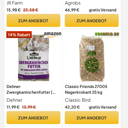
mit 2)
JR Farm
Agrobs
15,98 €
23,58 €
46,99 €
gratis Versand
ZUM ANGEBOT
ZUM ANGEBOT
14% Rabatt
Dehner
Classic Friends 27005
Zwergkaninchenfutter |
Nagerkrokant 25 kg
Kaninchenfutter in
Dehner
Classic Bird
Markenqualität,
11,99 €
13,99 €
42,20 €
gratis Versand
Alleinfuttermittel für
Kaninchen, Nagerfutter
ZUM ANGEBOT
ZUM ANGEBOT
ohne Zuckerzusatz und
Konservierungsstoffe |mit