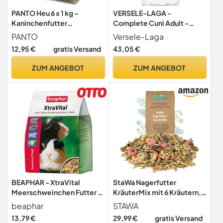
PANTO Heu 6 x 1 kg –
VERSELE-LAGA -
Kaninchenfutter
Complete Cuni Adult -
Grundfutter, rohfaserreich
Ballaststoffreiches
PANTO
Versele-Laga
extrudiertes
12,95 €
gratis Versand
43,05 €
Komplettfutter für
(Zwerg-) Kaninchen - 8kg
ZUM ANGEBOT
ZUM ANGEBOT
BEAPHAR - XtraVital
StaWa Nagerfutter
Meerschweinchen Futter -
KräuterMix mit 6 Kräutern,
Für Nager Und Kleinsäuger -
ohne Gentechnik, 25 kg
beaphar
STAWA
Mit Alfalfa, Extra Vitamin C
13,79 €
29,99 €
gratis Versand
- Gesundheitsförderung,