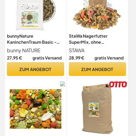
bunnyNature
StaWa Nagerfutter
KaninchenTraum Basic -
SuperMix, ohne
Zwergkaninchen
Gentechnik, 25 kg
bunny NATURE
STAWA
Alleinfuttermittel ab dem 6.
27,95 €
gratis Versand
28,99 €
gratis Versand
Lebensmonat - Kaninchen-
Futter mit 63 Erlesenen
ZUM ANGEBOT
ZUM ANGEBOT
Pflanzen & Kräutern - 4kg