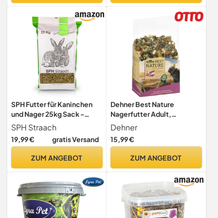
SPH Futter für Kaninchen
Dehner Best Nature
und Nager 25kg Sack -
Nagerfutter Adult,
universelles Futter aus
Chinchillafutter, 2 kg
SPH Straach
Dehner
regionaler Produktion
19,99 €
gratis Versand
15,99 €
ZUM ANGEBOT
ZUM ANGEBOT