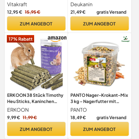
mit Apfel und Kürbis, mit
das Futter für Kenner
Vitakraft
Deukanin
Kräutern, ohne Zusatz von
12,95 €
15,95 €
21,49 €
gratis Versand
Zucker (5X 1kg)
ZUM ANGEBOT
ZUM ANGEBOT
17% Rabatt
ERKOON 38 Stück Timothy
PANTO Nager-Krokant-Mix
Heu Sticks, Kaninchen
3 kg – Nagerfutter mit
Kauspielzeug Spielzeug
Flocken & Erdnüssen
ERKOON
PANTO
Meerschweinchen Futter
9,99 €
11,99 €
18,49 €
gratis Versand
Hamster Kausnacks für
Zähne für Kaninchen,
ZUM ANGEBOT
ZUM ANGEBOT
Meerschweinchen,
Hamster, Chinchilla, Rüben