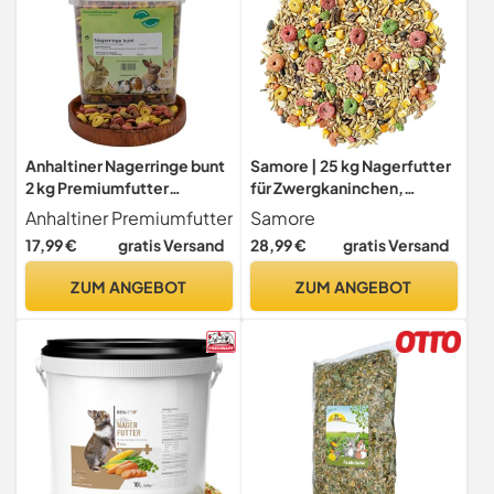
Anhaltiner Nagerringe bunt
Samore | 25 kg Nagerfutter
2 kg Premiumfutter
für Zwergkaninchen,
Nagerfutter Zusatzfutter
Meerschweinchen,
Anhaltiner Premiumfutter
Samore
Hamster und Kaninchen |
17,99 €
gratis Versand
28,99 €
gratis Versand
Kleintierfutter |
Nährstoffreiches,
ZUM ANGEBOT
ZUM ANGEBOT
ausgewogenes Hauptfutter
| Artgerechter und
natürlicher Energiespender