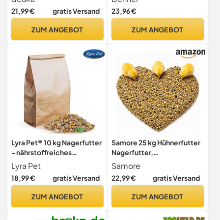
21,99 €
gratis Versand
23,96 €
ZUM ANGEBOT
ZUM ANGEBOT
Lyra Pet® 10 kg Nagerfutter
Samore 25 kg Hühnerfutter
- nährstoffreiches
Nagerfutter,
Alleinfutter für Nagetiere
Kaninchenfutter
Lyra Pet
Samore
Weizenkörner Getreide
18,99 €
gratis Versand
22,99 €
gratis Versand
natürlich Gentechnik frei
ZUM ANGEBOT
ZUM ANGEBOT