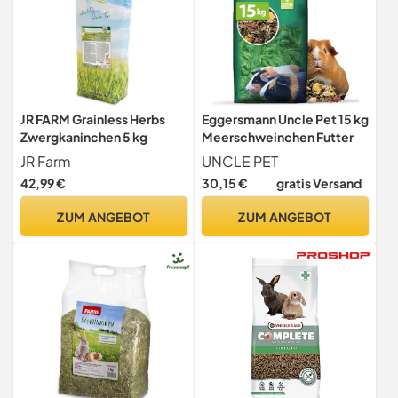
JR FARM Grainless Herbs
Eggersmann Uncle Pet 15 kg
Zwergkaninchen 5 kg
Meerschweinchen Futter
JR Farm
UNCLE PET
42,99 €
30,15 €
gratis Versand
ZUM ANGEBOT
ZUM ANGEBOT