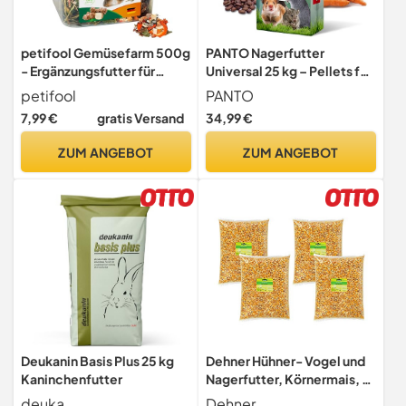
petifool Gemüsefarm 500g
PANTO Nagerfutter
- Ergänzungsfutter für
Universal 25 kg – Pellets für
Nager - natürliches
Kaninchen, Hasen & Nager
petifool
PANTO
Nagerfutter für Kaninchen,
7,99 €
gratis Versand
34,99 €
Meerschweinchen,
Hamster, Chinchilla & mehr
ZUM ANGEBOT
ZUM ANGEBOT
- ohne künstliche Zusätze -
100% Natur - artgerechtes
Futter
Deukanin Basis Plus 25 kg
Dehner Hühner- Vogel und
Kaninchenfutter
Nagerfutter, Körnermais, 4
x 2.5 kg (10 kg)
deuka
Dehner