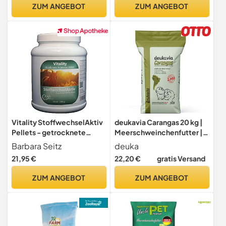
Gemüseflocken, Getreide,
ZUM ANGEBOT
ZUM ANGEBOT
Luzerne und Kräutern -
Ohne künstliche Zusätze
Vitality StoffwechselAktiv
deukavia Carangas 20 kg |
Pellets - getrocknete
Meerschweinchenfutter |
Brennessel, Einzelkräuter,
Basisfutter für
Barbara Seitz
deuka
Pferdekräuter, Getreidefrei
Meerschweinchen mit dem
21,95 €
22,20 €
gratis Versand
(1000 g)
Extra an Vitamin C |
Alleinfuttermittel
ZUM ANGEBOT
ZUM ANGEBOT
Meerschweinchen