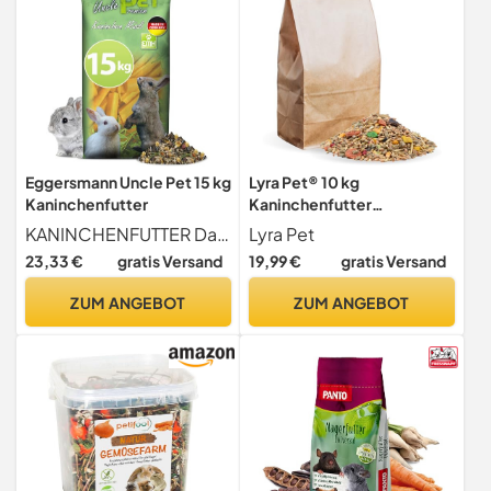
Eggersmann Uncle Pet 15 kg
Lyra Pet® 10 kg
Kaninchenfutter
Kaninchenfutter
Alleinfutter Kaninchen
KANINCHENFUTTER Das Kaninchenfutter ist speziell auf die Befürfnisse von Kaninchen angespasst und liefert durch den Zusatz von Kräutern und Karotten gesunde Energie.
Lyra Pet
artgerecht natürlich
23,33 €
gratis Versand
19,99 €
gratis Versand
ZUM ANGEBOT
ZUM ANGEBOT