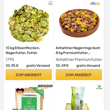
Luzerne und Karotte | Adult
| 5 kg
10 kg Erbsenflocken,
Anhaltiner Nagerringe bunt
Nagerfutter, Futter
8 kg Premiumfutter
Nagerfutter Zusatzfutter
1795
Anhaltiner Premiumfutter
35,95 €
gratis Versand
35,49 €
gratis Versand
ZUM ANGEBOT
ZUM ANGEBOT