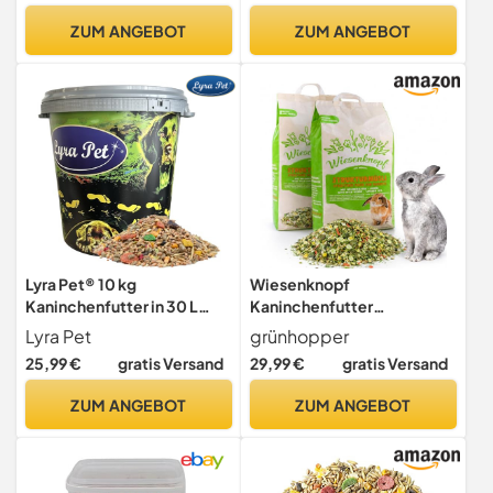
Mangelvorbeugung - 2,5 kg
ZUM ANGEBOT
ZUM ANGEBOT
Lyra Pet® 10 kg
Wiesenknopf
Kaninchenfutter in 30 L
Kaninchenfutter
Tonne Alleinfutter
Strukturmüsli 15kg
Lyra Pet
grünhopper
Kaninchen
25,99 €
gratis Versand
29,99 €
gratis Versand
ZUM ANGEBOT
ZUM ANGEBOT