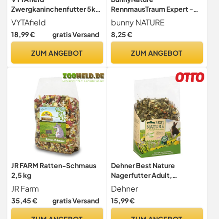
Zwergkaninchenfutter 5kg
RennmausTraum Expert -
- Nagerfutter mit Vitaminen
Alleinfuttermittel für
VYTAfield
bunny NATURE
& Mineralien
Rennmäuse - Nager-Futter
18,99 €
gratis Versand
8,25 €
Mix mit Vitaminen, Power-
Ingredients & Mehlwürmern
ZUM ANGEBOT
ZUM ANGEBOT
- 500g
JR FARM Ratten-Schmaus
Dehner Best Nature
2,5 kg
Nagerfutter Adult,
Zwergkaninchenfutter, 2 kg
JR Farm
Dehner
35,45 €
gratis Versand
15,99 €
ZUM ANGEBOT
ZUM ANGEBOT