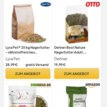
Häschen Leckerli
Lyra Pet® 25 kg Nagerfutter
Dehner Best Nature
- nährstoffreiches
Nagerfutter Adult,
Alleinfutter für Nagetiere
Meerschweinchenfutter
Lyra Pet
Dehner
Pellets, 3 kg
28,99 €
gratis Versand
19,99 €
ZUM ANGEBOT
ZUM ANGEBOT