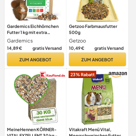
Gardemics Eichhörnchen
Getzoo Farbmausfutter
Futter 1 kg mit extra
500g
Haselnüssen, ohne
Gardemics
Getzoo
Erdnüsse
14,89 €
gratis Versand
10,49 €
gratis Versand
ZUM ANGEBOT
ZUM ANGEBOT
23% Rabatt
MeineHennen KÖRNER-
Vitakraft Menü Vital,
VITAL EXZELLENT 30 kg -
Meerschweinchen Futter,