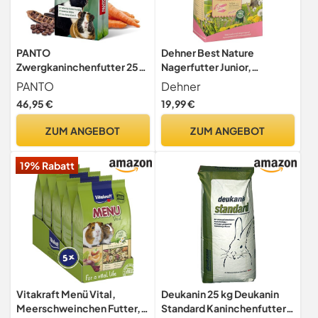
PANTO
Dehner Best Nature
Zwergkaninchenfutter 25
Nagerfutter Junior,
kg – Pellets mit Möhren &
Zwergkaninchenfutter
PANTO
Dehner
Omega-3
Pellets, 3 kg
46,95 €
19,99 €
ZUM ANGEBOT
ZUM ANGEBOT
19% Rabatt
Vitakraft Menü Vital,
Deukanin 25 kg Deukanin
Meerschweinchen Futter,
Standard Kaninchenfutter