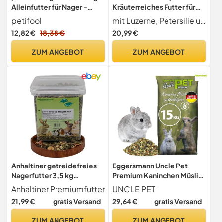
Alleinfutter für Nager -
Kräuterreiches Futter für
natürliches Nagerfutter für
Kaninchen und Nager | 5 kg
petifool
mit Luzerne, Petersilie und ausgewählten Kräutern
Kaninchen und
12,82 €
18,38 €
20,99 €
Meerschweinchen - ohne
künstliche Zusätze - 100%
ZUM ANGEBOT
ZUM ANGEBOT
Natur - artgerechtes Futter
- Kräuter und Luzerne
Anhaltiner getreidefreies
Eggersmann Uncle Pet
Nagerfutter 3,5 kg
Premium Kaninchen Müsli
Premiumfutter Mäusefutter
getreidefrei 15 kg
Anhaltiner Premiumfutter
UNCLE PET
Rattenfutter
21,99 €
gratis Versand
29,64 €
gratis Versand
Meerschweinchenfutter
Hamsterfutter Mischfutter
ZUM ANGEBOT
ZUM ANGEBOT