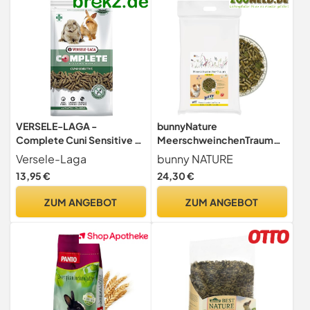
VERSELE-LAGA -
bunnyNature
Complete Cuni Sensitive -
MeerschweinchenTraum
Leicht verdauliches
Basic - Meerschweinchen
Versele-Laga
bunny NATURE
extrudiertes Alleinfutter für
Alleinfuttermittel ab dem
13,95 €
24,30 €
empfindliche Kaninchen -
5. Lebensmonat - 63
1,75kg
Pflanzen & Kräuter, Vitamin
ZUM ANGEBOT
ZUM ANGEBOT
C & Superfood - 4kg