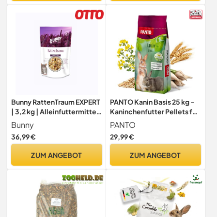
Bunny RattenTraum EXPERT
PANTO Kanin Basis 25 kg –
| 3,2 kg | Alleinfuttermittel
Kaninchenfutter Pellets für
für Ratten | Ohne Zucker,
Zucht & Mast
Bunny
PANTO
Zusatzstoffe,
36,99 €
29,99 €
Geschmacksverstärker
oder Farbstoffe |
ZUM ANGEBOT
ZUM ANGEBOT
Hochwertige Power-
Ingredients