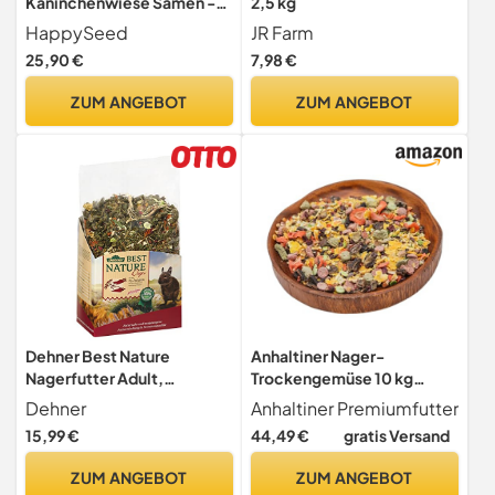
Kaninchenwiese Samen -
2,5 kg
Kleintierwiese Saatgut für
HappySeed
JR Farm
die ganzjährige Anzucht von
25,90 €
7,98 €
frischem Zusatzfutter für
Kaninchen und andere
ZUM ANGEBOT
ZUM ANGEBOT
Kleintiere
Dehner Best Nature
Anhaltiner Nager-
Nagerfutter Adult,
Trockengemüse 10 kg
Degufutter, 2 kg
Premiumfutter Nagerfutter
Dehner
Anhaltiner Premiumfutter
Ergänzungsfutter
15,99 €
44,49 €
gratis Versand
ZUM ANGEBOT
ZUM ANGEBOT