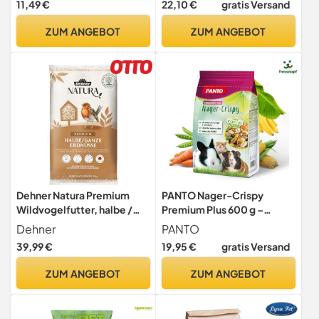
11,49 €
22,10 €
gratis Versand
für Kaninchen | Zuchtfutter
ZUM ANGEBOT
ZUM ANGEBOT
Dehner Natura Premium
PANTO Nager-Crispy
Wildvogelfutter, halbe /
Premium Plus 600 g –
ganze Erdnüsse schalenfrei,
Nager- & Kaninchenfutter
Dehner
PANTO
Ganzjahresfutter
Knuspermix
39,99 €
19,95 €
gratis Versand
proteinreich /
energiereich,
ZUM ANGEBOT
ZUM ANGEBOT
hochwertiges Vogelfutter
für Wildvögel, 10 kg