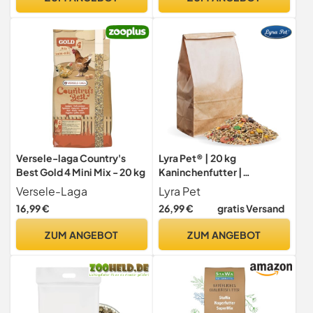
für Nager
Versele-laga Country's
Lyra Pet® | 20 kg
Best Gold 4 Mini Mix - 20 kg
Kaninchenfutter |
Alleinfutter für
Versele-Laga
Lyra Pet
ausgewachsene Kaninchen
16,99 €
26,99 €
gratis Versand
| Nährstoffreiches,
ausgewogenes Hauptfutter
ZUM ANGEBOT
ZUM ANGEBOT
| Artgerechter & natürlicher
Energiespender |
Kohlenhyrate & Vitamine