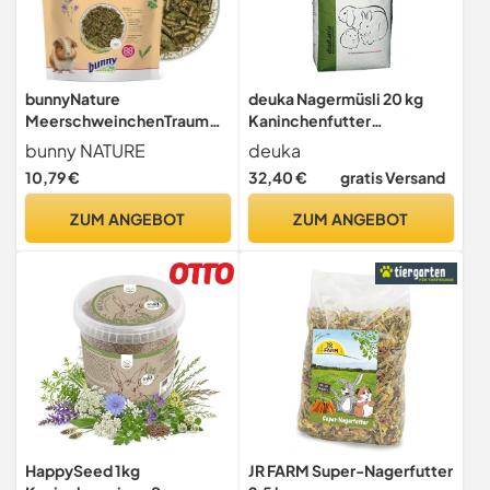
bunnyNature
deuka Nagermüsli 20 kg
MeerschweinchenTraum
Kaninchenfutter
Young - Meerschweinchen
Meerschweinchenfutter
bunny NATURE
deuka
Alleinfuttermittel bis zum
Nager Futter von GS-
10,79 €
32,40 €
gratis Versand
5. Lebensmonat - 63
Futtermittel
Pflanzen & Kräuter, Vitamin
ZUM ANGEBOT
ZUM ANGEBOT
C & Superfood - 1,5kg
HappySeed 1kg
JR FARM Super-Nagerfutter