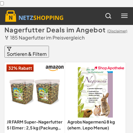
Nagerfutter Deals im Angebot
(Disclaimer)
🏅 185 Nagerfutter im Preisvergleich
Sortieren & Filtern
32% Rabatt
JR FARM Super-Nagerfutter
Agrobs Nagermenü 8 kg
5 l Eimer : 2,5 kg (Packung
(ehem. Lepo Menue)