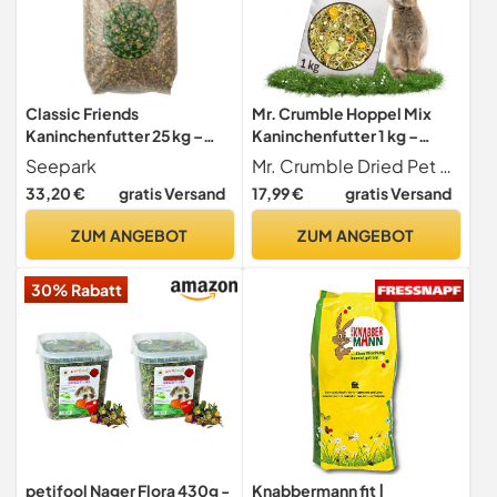
Classic Friends
Mr. Crumble Hoppel Mix
Kaninchenfutter 25 kg –
Kaninchenfutter 1 kg –
pelletiertes
Kaninchen Hauptfutter für
Seepark
Mr. Crumble Dried Pet Food
Zwergkaninchenfutter &
Zwergkaninchen – ohne
33,20 €
gratis Versand
17,99 €
gratis Versand
Nagerfutter mit Hafer,
Pellets, mit Gräsern,
Weizen, Gemüse &
Kräutern, Gemüse &
ZUM ANGEBOT
ZUM ANGEBOT
hochwertigen
Wurzeln – hoher
Inhaltsstoffen,
Rohfaseranteil für
30% Rabatt
Kaninchenpellets ohne
Verdauung & Zahnabrieb
Farb- &
Konservierungsstoffe
petifool Nager Flora 430g -
Knabbermann fit |