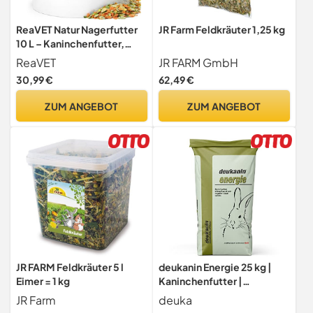
ReaVET Natur Nagerfutter
JR Farm Feldkräuter 1,25 kg
10 L – Kaninchenfutter,
Meerschweinchenfutter
ReaVET
JR FARM GmbH
auch für Hamster & Mäuse I
30,99 €
62,49 €
Artgerecht mit
Gemüseflocken, Kräutern,
ZUM ANGEBOT
ZUM ANGEBOT
Getreide & Luzerne I Ohne
künstliche Zusätze
JR FARM Feldkräuter 5 l
deukanin Energie 25 kg |
Eimer = 1 kg
Kaninchenfutter |
Alleinfuttermittel für
JR Farm
deuka
Kaninchen | Leistungsfutter