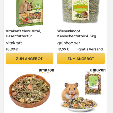
Vitakraft Menu Vital,
Wiesenknopf
Hasenfutter für
Kaninchenfutter 4,5kg
Zwergkaninchen, mit
Strukturfutter mit Kräuter
Vitakraft
grünhopper
Luzerne und Apfel,
18,99 €
19,99 €
gratis Versand
angereichert mit Kräutern,
Förderung der Verdauung,
ZUM ANGEBOT
ZUM ANGEBOT
ohne Zusatz von Zucker und
Getreide (1x 5kg)