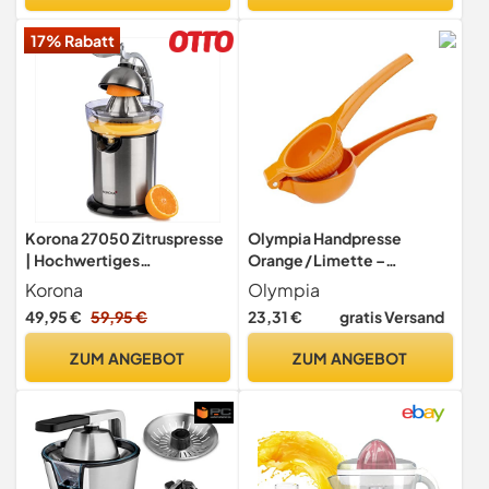
17% Rabatt
Korona 27050 Zitruspresse
Olympia Handpresse
| Hochwertiges
Orange / Limette –
Edelstahlgehäuse |
Maximale Extraktion DP121
Korona
Olympia
Ergonomischer Hebelarm |
49,95 €
59,95 €
23,31 €
gratis Versand
Mühelos bedienbar | 130
Watt | Ausgießer mit
ZUM ANGEBOT
ZUM ANGEBOT
praktischem Tropf-Stopp,
Orange