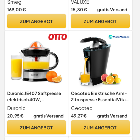
Smeg
VALUXE
Limetten & Orangen mit
169,00 €
15,80 €
gratis Versand
350ml Behälter - Manuelle
Limetten-Presse, Lemon
ZUM ANGEBOT
ZUM ANGEBOT
Squeezer
spülmaschinengeeignet
Duronic JE407 Saftpresse
Cecotec Elektrische Arm-
elektrisch 40W,
Zitruspresse EssentialVita
Zitronenpresse 700ml,
Hyden 600. 600 W,
Duronic
Cecotec
Entsafter
Edelstahlsieb, 2
20,95 €
gratis Versand
49,27 €
gratis Versand
abnehmbare Kegel,
Druckhebel,
ZUM ANGEBOT
ZUM ANGEBOT
Tropfschutzsystem,
Spülmaschinenfest.