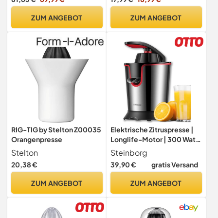
Stopp, Schwarz
Spülmaschinenfest - fängt
(HR2752/90)
Kerne & Fruchtfleisch auf -
ZUM ANGEBOT
ZUM ANGEBOT
16,7B x 13,5H cm
RIG-TIG by Stelton Z00035
Elektrische Zitruspresse |
Orangenpresse
Longlife-Motor | 300 Watt
| Edelstahl | Elektrische
Stelton
Steinborg
Saftpresse | Entsafter |
20,38 €
39,90 €
gratis Versand
Auto-Start-Stop | Zitrus
Presse |
ZUM ANGEBOT
ZUM ANGEBOT
Spülmaschinengeeignet