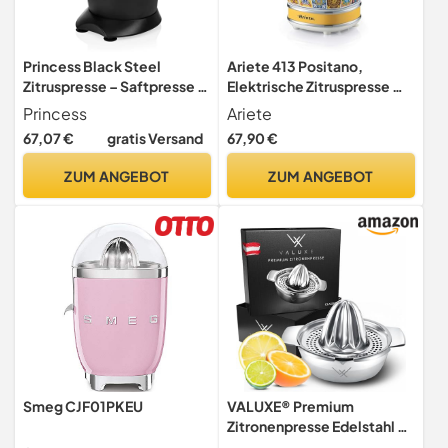
Princess Black Steel
Ariete 413 Positano,
Zitruspresse – Saftpresse –
Elektrische Zitruspresse mit
Orangenpresse –
Metallgehäuse und Hebel,
Princess
Ariete
professioneller Hebelarm –
Tropfschutz,
67,07 €
gratis Versand
67,90 €
Antirutschfüße –
Geräuscharmer Motor für
Universalaufsatz für
Professionelles Entsaften,
ZUM ANGEBOT
ZUM ANGEBOT
Zitrusfrüchte –
2 Trichter für Große und
Fließstopfunktion – 120
Kleine Früchte
U/min – 201853
Smeg CJF01PKEU
VALUXE® Premium
Zitronenpresse Edelstahl -
Zitruspresse für Zitronen,