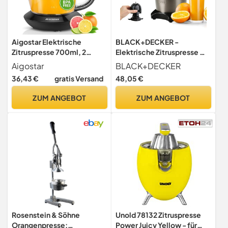
Aigostar Elektrische
BLACK+DECKER -
Zitruspresse 700ml, 2
Elektrische Zitruspresse mit
Kegel & BPA-Frei, 40W
Hebel 350W | AC-Pro-
Aigostar
BLACK+DECKER
Motor | 2 Presskegel | 0,65L
36,43 €
gratis Versand
48,05 €
Behälter | Direktfluss | Anti-
Tropf | Fruchtfleischfilter |
ZUM ANGEBOT
ZUM ANGEBOT
Spülmaschinengeeignet |
BPA-frei
Rosenstein & Söhne
Unold 78132 Zitruspresse
Orangenpresse:
Power Juicy Yellow - für