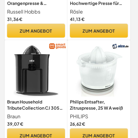
Orangenpresse &
Hochwertige Presse für
Zitruspresse elektrisch
Zitrusfrüchte wie Zitronen,
Russell Hobbs
Rösle
[links-& rechtsrotierend, 2
Limetten und Orangen mit
31,36 €
41,13 €
Presskegel für
extra großem
Zitronen/Orangen] Rot
Auffangbehälter, Edelstahl
ZUM ANGEBOT
ZUM ANGEBOT
(Tropf-Stopp-Funktion,
18/10,
spülmaschinenfest, BPA-
spülmaschinengeeignet,
frei) Saftpresse 26010-56
silbern
Braun Household
Philips Entsafter,
TributeCollection CJ 3050
Zitruspresse, 25 W A weiß
BK Zitruspresse,
Braun
PHILIPS
Elektrische Saftpresse mit
39,07 €
26,62 €
Start-Stopp-Automatik,
Anti-Tropf-System,
ZUM ANGEBOT
ZUM ANGEBOT