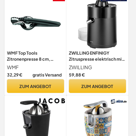
WMF Top Tools
ZWILLING ENFINIGY
Zitronenpresse 8 cm,
Zitruspresse elektrisch mit
Zitronenpresse
hoher Saftausbeite, 2
WMF
ZWILLING
handpresse, Zitruspresse
Presskegel, verstellbares
32,29 €
gratis Versand
59,88 €
manuell, Kunststoff,
Fruchtfleisch-Sieb, 85
Limettenpresse, Hebel-
Watt, Schwarz
ZUM ANGEBOT
ZUM ANGEBOT
Saftpresse für Zitronen,
Limetten, Apfelsinnen,
Orange, Grapfruit