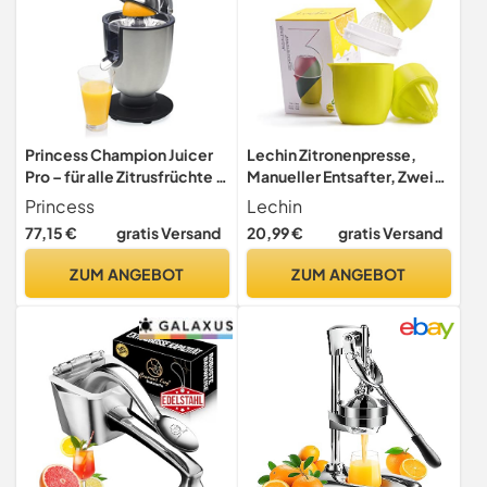
Princess Champion Juicer
Lechin Zitronenpresse,
Pro – für alle Zitrusfrüchte –
Manueller Entsafter, Zwei
mit Presshebel –
Pressmöglichkeiten, Gelb
Princess
Lechin
Fließstopfiunktion – Silber
77,15 €
gratis Versand
20,99 €
gratis Versand
– 201863, 300 watt
ZUM ANGEBOT
ZUM ANGEBOT