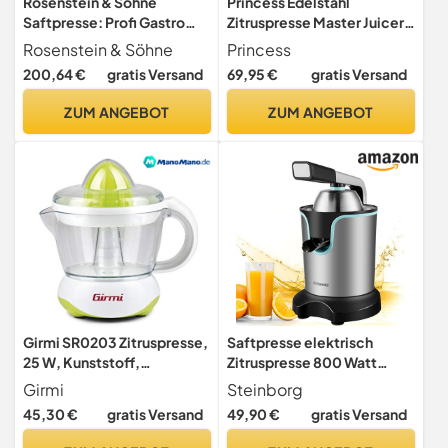
Rosenstein & Söhne
Princess Edelstahl
Saftpresse: Profi Gastro
Zitruspresse Master Juicer –
3in1: Zitruspresse, Apfel-,
Saftpresse –
Rosenstein & Söhne
Princess
Gemüse-, Pommes-
Orangenpresse –
200,64 €
gratis Versand
69,95 €
gratis Versand
Schneider, XL
professioneller Hebelarm –
(Pommesschneider Gastro,
Universalaufsatz für
ZUM ANGEBOT
ZUM ANGEBOT
Saftpresse Apfel)
Zitrusfrüchte –
Fließstopfunktion – 201851
[Exklusiv bei Amazon]
Girmi SR0203 Zitruspresse,
Saftpresse elektrisch
25 W, Kunststoff,
Zitruspresse 800 Watt
weiß/grün
Longlife-Motor Edelstahl
Girmi
Steinborg
Elektrische Entsafter Auto-
45,30 €
gratis Versand
49,90 €
gratis Versand
Start-Stop Zitronenpresse
Spülmaschinengeeignet