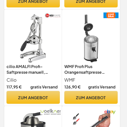
ZUM ANGEBOT
ZUM ANGEBOT
Fruchtpresse Citrus-
Entsafter Orangenpresse
cilio AMALFI Profi-
WMF Profi Plus
Saftpresse manuell,
Orangensaftpresse
Edelstahl-Presskegel,
elektrisch, Hebel-
Cilio
WMF
Hebel, 44 cm
Zitronenpresse Edelstahl,
117,95 €
gratis Versand
126,90 €
gratis Versand
Limettenpresse,
Zitruspresse,
ZUM ANGEBOT
ZUM ANGEBOT
Orangenpresse mit
Fruchthalter, 160 Watt,
Tropfstopp, edelstahl matt