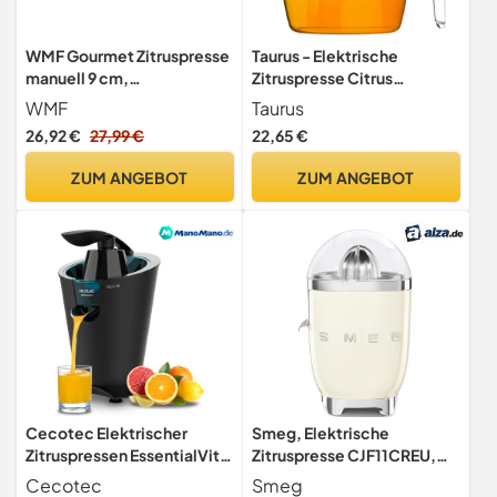
WMF Gourmet Zitruspresse
Taurus - Elektrische
manuell 9 cm,
Zitruspresse Citrus
Limettenpresse,
Compact | Doppelte
WMF
Taurus
Cromargan Edelstahl
Rotationsrichtung | Extra
26,92 €
27,99 €
22,65 €
mattiert, Saftpresse für
großer Presskegel |
Zitronen, Limetten,
Abnehmbar &
ZUM ANGEBOT
ZUM ANGEBOT
Apfelsinnen, Orange,
spülmaschinenfest |
Grapfruit
Platzsparendes Design |
BPA-frei | 800 ml
Cecotec Elektrischer
Smeg, Elektrische
Zitruspressen EssentialVita
Zitruspresse CJF11CREU,
PowerFresh 1000 Black,
tropfsicherer Auslauf und
Cecotec
Smeg