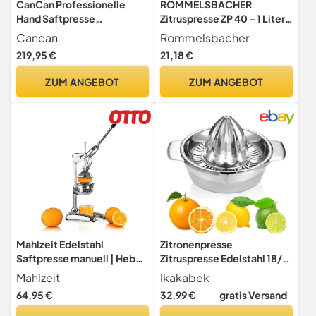
CanCan Professionelle
ROMMELSBACHER
Hand Saftpresse
Zitruspresse ZP 40 – 1 Liter
Zitruspresse
Saftbehälter, leiser Motor,
Cancan
Rommelsbacher
Orangenpresse
Rechts-/Linkslauf,
219,95 €
21,18 €
Granatapfelpresse
Einstellung des
Fruchtpresse Schwarz
Fruchtfleischgehaltes, 2
ZUM ANGEBOT
ZUM ANGEBOT
Presskegel für große und
kleine Früchte, 40 Watt,
weiß
Mahlzeit Edelstahl
Zitronenpresse
Saftpresse manuell | Hebel
Zitruspresse Edelstahl 18/8
Zitruspresse | Handpresse,
Manuelle mit Behälter
Mahlzeit
Ikakabek
Fruchtsaftpresse,
350ml, Durchmesser 13,8
64,95 €
32,99 €
gratis Versand
Orangenpresse,
cm, Spülmaschinenfest,
Zitronenpresse für mehr
Profiqualität Rostfreie