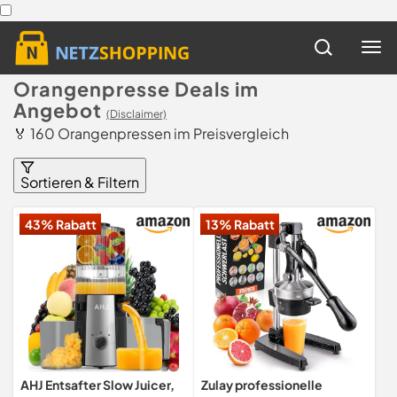
Orangenpresse Deals im
Angebot
(Disclaimer)
🏅 160 Orangenpressen im Preisvergleich
Sortieren & Filtern
43% Rabatt
13% Rabatt
AHJ Entsafter Slow Juicer,
Zulay professionelle