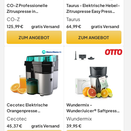
CO-Z Professionelle
Taurus - Elektrische Hebel-
Zitruspresse in
Zitruspresse Easy Press
handelsüblicher Qualität,
1000 Legend 1000W | Anti-
CO-Z
Taurus
Handpresse, manuelle
Tropf-Ausguss | Edelstahl-
125,99 €
gratis Versand
64,99 €
gratis Versand
Fruchtpresse,
Saftauslauf | Saftbehälter
Metallsaftpresse, robuste
650 ml | BPA-frei |
ZUM ANGEBOT
ZUM ANGEBOT
Saftpresse, Zitrusfrüchte,
Spülmaschinenfest
Orange, Granatapfel
Cecotec Elektrische
Wundermix -
Orangenpresse
WunderJuicer® Saftpresse
EssentialVita Twice Black.
für Thermomix TM6, TM5,
Cecotec
Wundermix
90 W, Doppelkopf und -
TM31
45,37 €
gratis Versand
39,95 €
schneider,