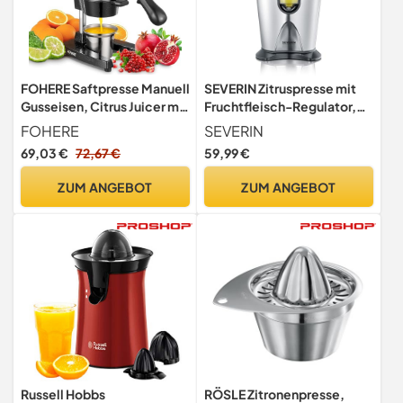
FOHERE Saftpresse Manuell
SEVERIN Zitruspresse mit
Gusseisen, Citrus Juicer mit
Fruchtfleisch-Regulator,
400ml Becher
Orangenpresse garantiert
FOHERE
SEVERIN
hohe Ausbeute,
69,03 €
72,67 €
59,99 €
Zitronenpresse per
Hebelarm oder Hand
ZUM ANGEBOT
ZUM ANGEBOT
bedienbar, Edelstahl-
gebürstet / schwarz, CP
3544
Russell Hobbs
RÖSLE Zitronenpresse,