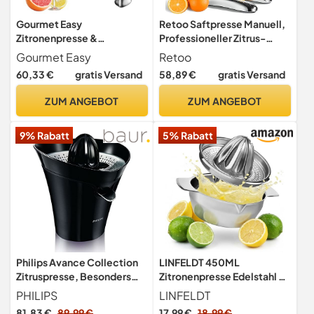
Gourmet Easy
Retoo Saftpresse Manuell,
Zitronenpresse &
Professioneller Zitrus-
Limettenpresse aus 304
Entsafter, Rostfreier
Gourmet Easy
Retoo
Edelstahl, manuell
Edelstahl, Metall-
60,33 €
gratis Versand
58,89 €
gratis Versand
Zitronenpresse,
Zitruspresse und
ZUM ANGEBOT
ZUM ANGEBOT
Orangenpresse, Lemon
Orange Squeezer Juicer
9% Rabatt
5% Rabatt
Philips Avance Collection
LINFELDT 450ML
Zitruspresse, Besonders
Zitronenpresse Edelstahl -
leiser Motor,
Orangen & Limetten -
PHILIPS
LINFELDT
Staubabdeckung, Tropf-
Rostfrei &
81,83 €
89,99 €
17,99 €
18,99 €