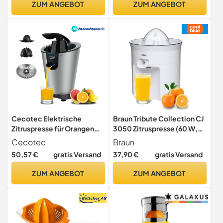
ZUM ANGEBOT
ZUM ANGEBOT
Saft | Entsafter für
Saftpresse Limettenpresse
Orangen, Zitronen,
Graperuit-Orangenpresse
Limetten (Silber)
Entsafter
Cecotec Elektrische
Braun Tribute Collection CJ
Zitruspresse für Orangen
3050 Zitruspresse (60 W,
EssentialVita PowerFresh
0,35 l) weiß
Cecotec
Braun
1000 Inox. 1000W,
50,57 €
gratis Versand
37,90 €
gratis Versand
Rostfreier Filter,
Abnehmbare Kegel,
ZUM ANGEBOT
ZUM ANGEBOT
Druckhebel, Tropfstopp-
System, Leicht zu Reinigen,
Elegantes Design