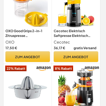
OXO Good Grips 2-in-1
Cecotec Elektrisch
Zitruspresse
Saftpresse Elektrisch
Orangenpresse
Orangenpresse
OXO
Cecotec
Zitruspressen Essential
17,50 €
36,17 €
gratis Versand
TowerAdjust Easy Steel.
140W, 0,35L, inklusive
ZUM ANGEBOT
ZUM ANGEBOT
Filter und Plastiktrichter,
einzigartige
22% Rabatt
8% Rabatt
Rotationsrichtung,
abnehmbar