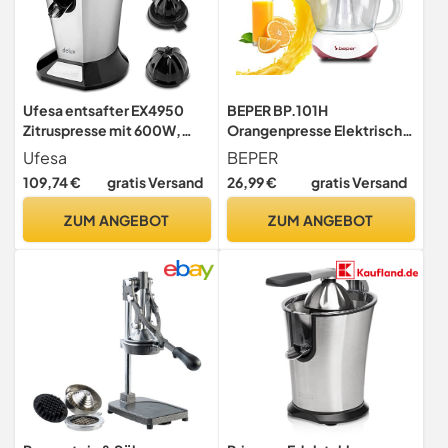
Ufesa entsafter EX4950
BEPER BP.101H
Zitruspresse mit 600W,
Orangenpresse Elektrische
Saftpresse elektrisch aus
700 ml - Zitruspresse
Ufesa
BEPER
Edelstahl, Zitronenpresse,
Elektrisch Weiß/Rot
109,74 €
gratis Versand
26,99 €
gratis Versand
Orangenpresse,
Limettenpresse, BPA-Frei,
ZUM ANGEBOT
ZUM ANGEBOT
Schwarz