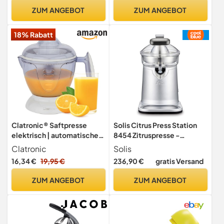
Fruchtfleischfilter, 500-
ZUM ANGEBOT
ZUM ANGEBOT
ml-Glas,
spülmaschinenfeste Teile
18% Rabatt
Clatronic® Saftpresse
Solis Citrus Press Station
elektrisch | automatische
8454 Zitruspresse -
Start-/Stoppfunktion | 1,2
Elektrischer Edelstahl
Clatronic
Solis
Liter Orangensaftpresse |
Entsafter - Automatische
16,34 €
19,95 €
236,90 €
gratis Versand
inkl. 2 Presskegel |
Saftpresse -
Aromadeckel | Rechts-
Spülmaschinenfest -
ZUM ANGEBOT
ZUM ANGEBOT
Linkslauf | Orangenpresse
Zitronenpresse
elektrisch | ZP 3066