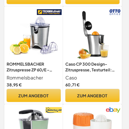
Direkter Saftauslauf, 60W,
Schwarz
ROMMELSBACHER
Caso CP 300 Design-
Zitruspresse ZP 60/E -
Zitruspresse, Testurteil:
leistungsstarker/leiser
Sehr Gut, elektrische und
Rommelsbacher
Caso
Motor, Edelstahlsieb,
kraftvolle Zitronenpresse
38,95 €
60,71 €
klappbare Auslauftülle,
mit Universal-Presskegel,
Nachtropfstopp, 2
Tropf-Stopp,
ZUM ANGEBOT
ZUM ANGEBOT
Presskegel (für große und
Edelstahlsieb, Hebel-
kleine Früchte), 100 Watt,
Pressarm
Edelstahl