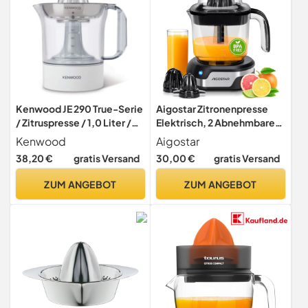
Kenwood JE 290 True-Serie
Aigostar Zitronenpresse
/ Zitruspresse / 1,0 Liter /
Elektrisch, 2 Abnehmbaren
Edelstahlsieb / 40 Watt /
Kegeln, 1200ml, Juicy
Kenwood
Aigostar
Weiß
38,20 €
gratis Versand
30,00 €
gratis Versand
ZUM ANGEBOT
ZUM ANGEBOT