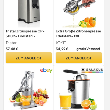
Tristar Zitruspresse CP-
Extra Große Zitronenpresse
3009 – Edelstahl-
Edelstahl- XXL
Fruchtfleischfilter –
Hochleistungs Saftpresse
Tristar
JOYIT
Anpassbarer
Manuell, Ergonomischer
37,48 €
34,99 €
gratis Versand
Fruchtfleischfilter – 2
Limettenpresse für
Presskegel – PFOA-Frei –
Orangen, Zitronen &
ZUM ANGEBOT
ZUM ANGEBOT
Silber/Schwarz
Limetten