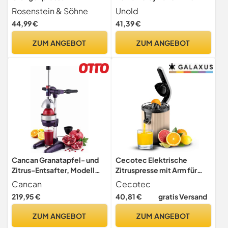
Professionelle Hebel-
große und kleine
Rosenstein & Söhne
Unold
Zitruspresse "Premium",
Zitrusfrüchte, 1100W Motor
44,99 €
41,39 €
Hammerschlag lackiert, XL
für perfekte Saft-
(Orangenpresse Hebel,
Ausbeute, Saftstopp-
ZUM ANGEBOT
ZUM ANGEBOT
Granatapfelpresse, Hand)
Auslauf, komplett
zerlegbar,
spülmaschinengeeignet,
BPA-frei
Cancan Granatapfel- und
Cecotec Elektrische
Zitrus-Entsafter, Modell
Zitruspresse mit Arm für
0103, Schwarz
Orangen und Zitrusfrüchte
Cancan
Cecotec
Xqueeze RetroJuice 600
219,95 €
40,81 €
gratis Versand
Beige. 600 W, Retro,
Edelstahlfilter,
ZUM ANGEBOT
ZUM ANGEBOT
Kunststoffkegel, Hebel