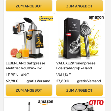
Hochleistungsmotor - sehr
gängigen Zitrusfrüchte, 160
ZUM ANGEBOT
ZUM ANGEBOT
hohe Ergiebigkeit -
Watt, Tropf-Stopp,
Edelstahlkegel - BPA frei -
Edelstahlsiebeinsatz,
Spülmaschinen-geeignet
Hebel-Pressarm
LEBENLANG Saftpresse
VALUXE Zitronenpresse
elektrisch 600W - Inkl.
Edelstahl groß - Hand
Edelstahlkegel & BPA-Frei
Zitruspresse für Zitronen,
LEBENLANG
VALUXE
Limetten & kleine Orangen
69,98 €
gratis Versand
27,80 €
gratis Versand
- Manuelle Limetten-
Presse, Citrus Handpresse,
ZUM ANGEBOT
ZUM ANGEBOT
Lemon Squeezer
spülmaschinengeeignet