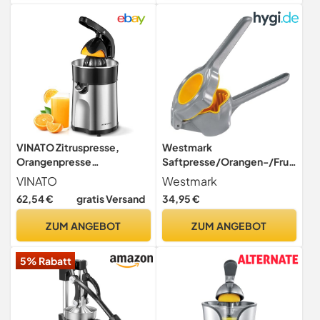
zum Entfernen von
Fruchtfleisch, Tropfschutz
VINATO Zitruspresse,
Westmark
Orangenpresse
Saftpresse/Orangen-/Fruc
Zitruspresse
ht-/Zitruspresse,
VINATO
Westmark
Zitronenpresse
Aluminium,
62,54 €
gratis Versand
34,95 €
Orangensaftpresse,
lebensmittelecht
Orange Juicer Press,
beschichtet/Kunststoff,
ZUM ANGEBOT
ZUM ANGEBOT
Edelstahl, BPA Frei
Limona, Silber/Gelb,
50002260, 237 x 116 x 69
5% Rabatt
mm