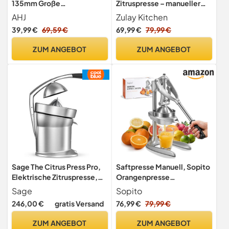
135mm Große
Zitruspresse – manueller
Einfüllöffnung,100% BPA-
Entsafter aus Metall –
AHJ
Zulay Kitchen
frei, Kaltentsafter für
manuelle Zitronenpresse
39,99 €
69,59 €
69,99 €
79,99 €
Ganzes Obst & Gemüse,
und Orangenpresse –
Einfach zu Reinigen,2
robuster und
ZUM ANGEBOT
ZUM ANGEBOT
Trinkgläser Inklusive, Ideal
strapazierfähiger
als Hochzeits- und
Standentsafter in
Geburtstagsgeschenk
Premium-Qualität, schwarz
Sage The Citrus Press Pro,
Saftpresse Manuell, Sopito
Elektrische Zitruspresse,
Orangenpresse
Gebürstetes Aluminium
Zitronenpresse
Sage
Sopito
246,00 €
gratis Versand
76,99 €
79,99 €
ZUM ANGEBOT
ZUM ANGEBOT