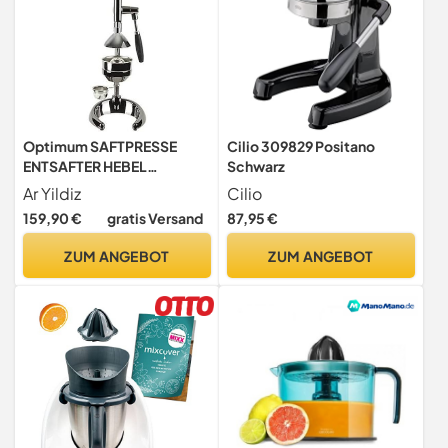
Optimum SAFTPRESSE
Cilio 309829 Positano
ENTSAFTER HEBEL
Schwarz
ORANGENPRESSE
Ar Yildiz
Cilio
ZITRUSPRESSE MANUELL
159,90 €
gratis Versand
87,95 €
Model MOND
ZUM ANGEBOT
ZUM ANGEBOT