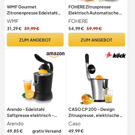
WMF Gourmet
FOHERE Zitruspresse
Zitronenpresse Edelstahl
Elektrisch Automatische
13cm, Zitruspresse
Saftpresse 100W
WMF
FOHERE
manuell, Saftpresse,
31,29 €
39,99 €
54,99 €
59,99 €
Limettenpresse,
Cromargan Edelstahl
ZUM ANGEBOT
ZUM ANGEBOT
mattiert, für Zitronen,
Limetten, Apfelsinnen,
Orange, Grapfruit
Arendo - Edelstahl
CASO CP 200 - Design
Saftpresse elektrisch -
Zitruspresse, elektrische
Zitruspresse
und kraftvolle
Arendo
Caso
Orangenpresse Entsafter -
Zitronenpresse mit
49,85 €
gratis Versand
49,99 €
800 Watt
Universal-Presskegel f. alle