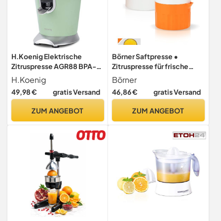
H.Koenig Elektrische
Börner Saftpresse •
Zitruspresse AGR88 BPA-
Zitruspresse für frische
frei, Orangen-, Zitronen-,
Obst- & Gemüsesäfte •
H.Koenig
Börner
Grapefruitsaft, Schnell,
Entsafter mit Saftbehälter •
49,98 €
gratis Versand
46,86 €
gratis Versand
Automatisch, Leise,
Orangenpresse &
Leistungsstark, 160 W,
Zitronenpresse manuell •
ZUM ANGEBOT
ZUM ANGEBOT
Tropfstopp,
Handpresse • Fruchtpresse
Spülmaschinengeeignet,
• Farbe: Orange
Pastellgrün