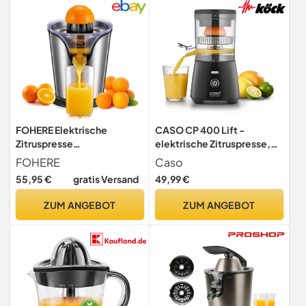
FOHERE Elektrische
CASO CP 400 Lift -
Zitruspresse
elektrische Zitruspresse,
Orangenpresse mit Leisem
hohe Saftausbeute, BPA-
FOHERE
Caso
Motor
Frei, Universal-Presskegel
55,95 €
gratis Versand
49,99 €
für alle Zitrusfrüchte,
Zitronenpresse,
ZUM ANGEBOT
ZUM ANGEBOT
Orangenpresse,
Saftpresse, Juicer,
spülmaschinengeeignet