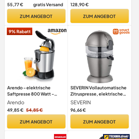
Leistung 1000 W,
Universalkegel,
55,77 €
gratis Versand
128,90 €
Edelstahlfilter, 6
rutschfeste Stellfüße,
Titanblätter,
Filtersieb und Presskegel
ZUM ANGEBOT
ZUM ANGEBOT
kontinuierliche Extraktion,
aus Edelstahl, 70 W, Creme
Tropfschutz,
9% Rabatt
spülmaschinenfeste Teile
Arendo - elektrische
SEVERIN Vollautomatische
Saftpresse 800 Watt -
Zitruspresse, elektrische
Edelstahl Zitruspresse
Saftpresse für hohe
Arendo
SEVERIN
Orangenpresse Entsafter -
Saftausbeute direkt ins
49,85 €
54,85 €
96,66 €
Hochleistungsmotor - sehr
Glas, Orangenpresse mit
hohe Ergiebigkeit -
Easy-Clean Konzept, grau-
ZUM ANGEBOT
ZUM ANGEBOT
Edelstahlkegel - BPA frei -
metallic/schwarz, CP 3537
Spülmaschinen-geeignet