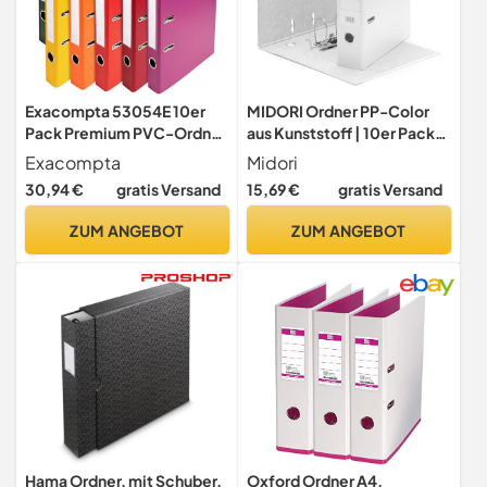
Exacompta 53054E 10er
MIDORI Ordner PP-Color
Pack Premium PVC-Ordner
aus Kunststoff | 10er Pack
Prem´Touch. 5 cm schmal
Aktenordner 8 cm breit im
Exacompta
Midori
DIN A4 Ringordner
DIN A4 Format in Breit AO
30,94 €
gratis Versand
15,69 €
gratis Versand
Aktenordner Briefordner
Weiß | Breiter Briefordner
Büroordner Plastikordner
Ringordner mit
ZUM ANGEBOT
ZUM ANGEBOT
Schlitzordner farbig sortiert
austauschbarem
Rückenschild
Hama Ordner, mit Schuber,
Oxford Ordner A4,