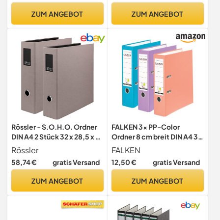
Leichtes Polyfoam,
Germany – Ringbuch
ZUM ANGEBOT
ZUM ANGEBOT
Plastik-Ordner, Urban Chic
Trennblätter
Serie, Blau, 11160032
Rössler - S.O.H.O. Ordner
FALKEN 3x PP-Color
DIN A4 2 Stück 32 x 28,5 x 8
Ordner 8 cm breit DIN A4 3
cm Schwarz
Pastellfarben sortiert
Rössler
FALKEN
58,74 €
gratis Versand
12,50 €
gratis Versand
ZUM ANGEBOT
ZUM ANGEBOT