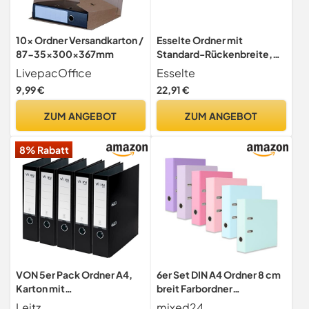
10x Ordner Versandkarton /
Esselte Ordner mit
87-35x300x367mm
Standard-Rückenbreite,
10er Pack, farblich sortiert,
LivepacOffice
Esselte
624177
9,99 €
22,91 €
ZUM ANGEBOT
ZUM ANGEBOT
8% Rabatt
VON 5er Pack Ordner A4,
6er Set DIN A4 Ordner 8 cm
Karton mit
breit Farbordner
Kunststoffeinband, 80 mm
Pastellfarben, Trendfarben,
Leitz
mixed24