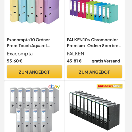
Exacompta 10 Ordner
FALKEN 10x Chromocolor
Prem'Touch Aquarel
Premium-Ordner 8cm breit
Rücken 80 mm A4 sortiert
DIN A4 5 Farben
Exacompta
FALKEN
53,60 €
45,81 €
gratis Versand
ZUM ANGEBOT
ZUM ANGEBOT