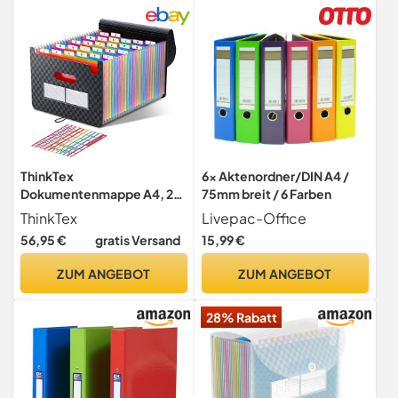
ThinkTex
6x Aktenordner/DIN A4 /
Dokumentenmappe A4, 26
75mm breit / 6 Farben
Taschen Erweitern
ThinkTex
Livepac-Office
Dateiordner Große Raum
56,95 €
gratis Versand
15,99 €
Fächermappe Datei
Organizer Aktenordner Box
ZUM ANGEBOT
ZUM ANGEBOT
Akkordeon Ordner Tragbar
Sortiermappe für Zuhause
28% Rabatt
oder Büro Dokumente