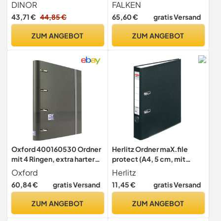
- Made in Germany. 20er
Made in Germany. 8 cm
DINOR
FALKEN
Pack 8 cm breit DIN A4
breit DIN A4 Grau
43,71 €
44,85 €
65,60 €
gratis Versand
schwarz Aktenordner
naturbelassen puristisch
Briefordner Büroordner
umweltfreundlich Öko
ZUM ANGEBOT
ZUM ANGEBOT
Pappordner Schlitzordner
Aktenordner Briefordner
Grüner Balken Blauer Engel
Büroordner Pappordner
Schlitzordner
Oxford 400160530 Ordner
Herlitz Ordner maX.file
mit 4 Ringen, extra harter
protect (A4, 5 cm, mit
Deckel, Gummiverschluss
Einsteckrückenschild)
Oxford
Herlitz
und Rastereinlage,
(Schwarz)
60,84 €
gratis Versand
11,45 €
gratis Versand
inklusive Tafel und
Aufkleberbögen, Schwarz,
ZUM ANGEBOT
ZUM ANGEBOT
Größe A4+