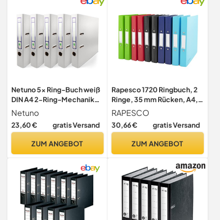
Verstärkungsband/Made in
EU
Netuno 5x Ring-Buch weiß
Rapesco 1720 Ringbuch, 2
DIN A4 2-Ring-Mechanik
Ringe, 35 mm Rücken, A4,
5cm Ringmappe a4
10er Pack
Netuno
RAPESCO
schmaler Aktenordner a4
23,60 €
gratis Versand
30,66 €
gratis Versand
schmal Aktenordner dünn
Kunststoffordner a4
ZUM ANGEBOT
ZUM ANGEBOT
einfarbig Ordner
Dokumente Ringbuch
Ordner Schulordner