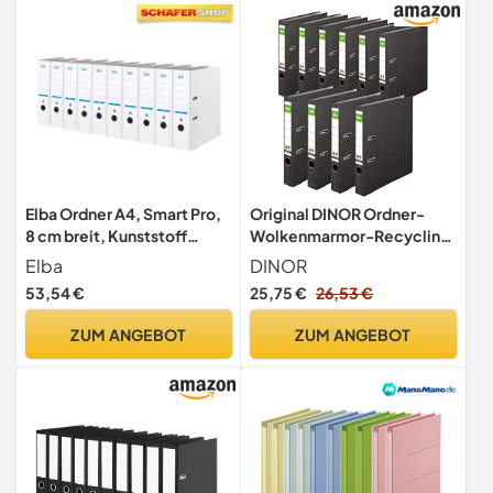
Elba Ordner A4, Smart Pro,
Original DINOR Ordner-
8 cm breit, Kunststoff
Wolkenmarmor-Recycling
außen, weiß, 10 Stück
- Made in Germany. 10er
Elba
DINOR
Pack 5 cm breit DIN A4
53,54 €
25,75 €
26,53 €
schwarz Aktenordner
Briefordner Büroordner
ZUM ANGEBOT
ZUM ANGEBOT
Pappordner Schlitzordner
Grüner Balken Blauer Engel