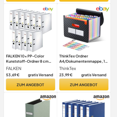
Dokumentenordner Büro,
Dokumente Ordner
Uni & Schule
Schulordner
FALKEN 10x PP-Color
ThinkTex Ordner
Kunststoff-Ordner 8 cm
A4/Dokumentenmappe, 12
breit DIN A4 weiß
Fächern Sortiermappe
FALKEN
ThinkTex
Fächermappe
53,69 €
gratis Versand
23,99 €
gratis Versand
ZUM ANGEBOT
ZUM ANGEBOT