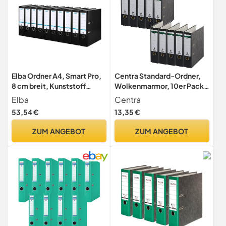
Elba Ordner A4, Smart Pro,
Centra Standard-Ordner,
8 cm breit, Kunststoff
Wolkenmarmor, 10er Pack,
außen, schwarz, 10 Stück
Recycling, Blauer Engel,
Elba
Centra
LGA Zertifikat, A4, 8 cm
53,54 €
13,35 €
breit, bis zu 600 Blatt (80
g/m²), Kantenschutz,
ZUM ANGEBOT
ZUM ANGEBOT
Griffloch, schwarz, 628576