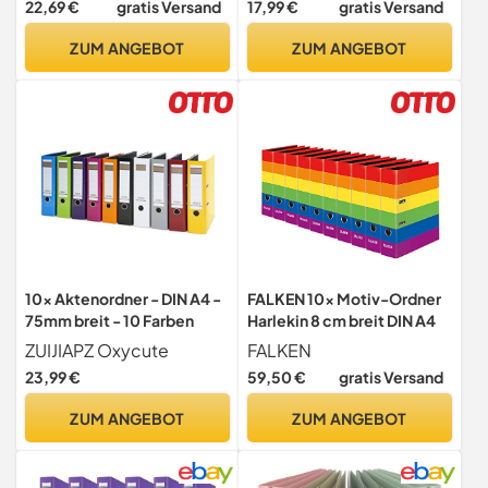
22,69 €
gratis Versand
17,99 €
gratis Versand
Schlitzordner Blauer Engel
zertifiziert - grau
grüner Balken für Schule
ZUM ANGEBOT
ZUM ANGEBOT
Studium Büro HomeOffice
bis 6000 Blatt
10x Aktenordner - DIN A4 -
FALKEN 10x Motiv-Ordner
75mm breit - 10 Farben
Harlekin 8 cm breit DIN A4
ZUIJIAPZ Oxycute
FALKEN
23,99 €
59,50 €
gratis Versand
ZUM ANGEBOT
ZUM ANGEBOT