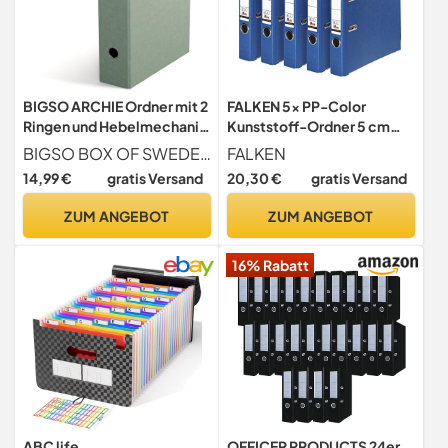
BIGSO ARCHIE Ordner mit 2
FALKEN 5x PP-Color
Ringen und Hebelmechanik
Kunststoff-Ordner 5 cm
– Ringordner aus
schmal DIN A4 blau
BIGSO BOX OF SWEDEN
FALKEN
Faserplatte und Papier mit
14,99 €
gratis Versand
20,30 €
gratis Versand
Leinenoptik – Ringbuch A4
zum Abheften von losem
ZUM ANGEBOT
ZUM ANGEBOT
Papier – mintgrün
16% Rabatt
ABC life
OFFICER PRODUCTS 24er