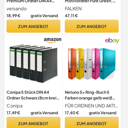
Premium Ordner DIN A4
Motivordner Pure Green.
Rücken 8cm Aktenordner
Made in Germany. 8 cm
versando
FALKEN
breit DIN A4 farbig sortiert
18,99 €
gratis Versand
47,11 €
Welle & Kreis Blauer Engel
Aktenordner Briefordner
ZUM ANGEBOT
ZUM ANGEBOT
Büroordner Pappordner
Conipa 5 Stück DIN A4
Netuno 5x Ring-Buch 5
Ordner Schwarz (8cm breit)
Farben orange gelb weiß
2-Ringe-Meachanik [MADE
rosa türkis DIN A4 2-Ring-
Conipa
FÜR ORDNEN UND AKTIVIEREN Die Aktenordner ermöglichen ein schnelles und einfaches Auffinden der Dokumente. Sie helfen Ihnen, sich im Dschungel der Papiere zurechtzufinden, alte Unterlagen zu archivieren und Ordnung am Arbeitsplatz zu halten.
IN GERMANY] für 600 Blatt
Mechanik 5cm Ringmappe
17,49 €
gratis Versand
17,40 €
gratis Versand
grau marmoriert -
schmaler Aktenordner
Ordnerhefter für
schmal Aktenordner dünn
ZUM ANGEBOT
ZUM ANGEBOT
Unterlagen -
Kunststoffordner einfarbig