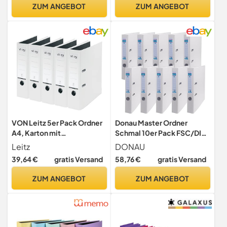
grüner Balken für Schule
Büroordner Pappordner
ZUM ANGEBOT
ZUM ANGEBOT
Studium Büro HomeOffice
Schlitzordner
bis 1750 Blatt
VON Leitz 5er Pack Ordner
Donau Master Ordner
A4, Karton mit
Schmal 10er Pack FSC/DIN
Kunststoffeinband, 80 mm
A4 / 5 cm / 10
Leitz
DONAU
Breite
Stück/Weiße/Kunststoffb
39,64 €
gratis Versand
58,76 €
gratis Versand
ezug PP/Carton Papier
Schlitzordner Büroordner
ZUM ANGEBOT
ZUM ANGEBOT
Aktenordner
Ringordner/Grünen Punkt