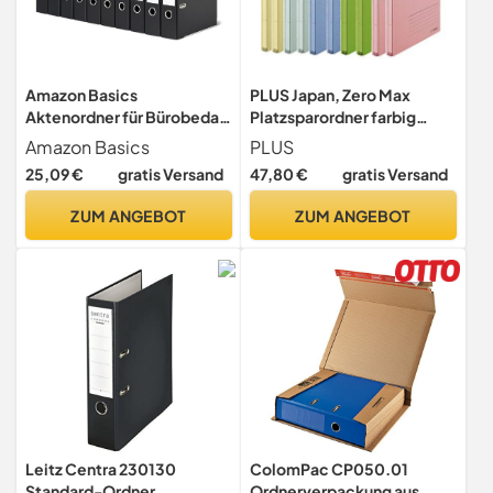
Amazon Basics
PLUS Japan, Zero Max
Aktenordner für Bürobedarf
Platzsparordner farbig
und Archivierung, 10er-
sortiert, 10er Pack (1 x 10
Amazon Basics
PLUS
Pack, A4-Format, 2-Ring-
Ordner)
25,09 €
gratis Versand
47,80 €
gratis Versand
Ordner mit Beschriftbaren
Etiketten, Schwarz
ZUM ANGEBOT
ZUM ANGEBOT
Leitz Centra 230130
ColomPac CP050.01
Standard-Ordner
Ordnerverpackung aus