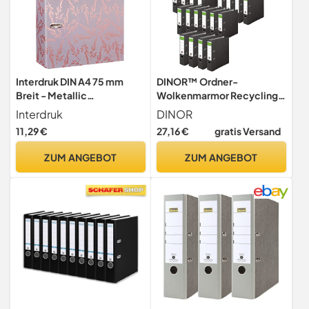
Interdruk DIN A4 75 mm
DINOR™ Ordner-
Breit - Metallic
Wolkenmarmor Recycling 8
Hochwertiges Design -
cm breit DIN A4 schwarz
Interdruk
DINOR
Roségold Blumen
30er Pack Made in Germany
11,29 €
27,16 €
gratis Versand
Ringordner Aktenordner
Briefordner Büroordner
ZUM ANGEBOT
ZUM ANGEBOT
Pappordner Schlitzordner
Grüner Balken Blauer Engel