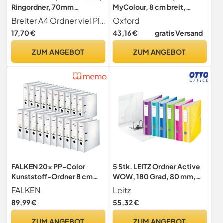
Ringordner, 70mm
MyColour, 8 cm breit,
Rückenbreite passend z.B.
zweifarbig weiß und rosa, 3
Breiter A4 Ordner viel Platz zum Abheften von Schutzhüllen, Fotokartons, Fotografien, Rezepten, Unterlagen, Dokumenten, Münzen, Briefmarken, Karten, Zeugnissen, Zeichnungen, als Portfolio Mappe für den Kindergarten etc.
Oxford
für A4
Stück
17,70 €
43,16 €
gratis Versand
ZUM ANGEBOT
ZUM ANGEBOT
FALKEN 20x PP-Color
5 Stk. LEITZ Ordner Active
Kunststoff-Ordner 8 cm
WOW, 180 Grad, 80 mm,
breit DIN A4 weiß
farbig sortiert
FALKEN
Leitz
89,99 €
55,32 €
ZUM ANGEBOT
ZUM ANGEBOT