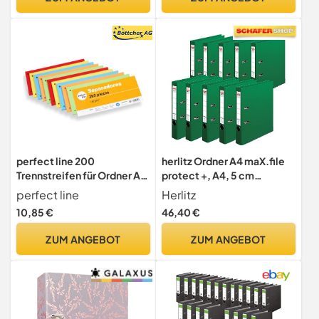
perfect line 200
herlitz Ordner A4 maX.file
Trennstreifen für Ordner A4,
protect +, A4, 5 cm
Trennblätter aus Recycling-
Rückenbreite, Grün,
perfect line
Herlitz
Karton, MADE IN GERMANY,
Kunststoffbeschichtung,
10,85 €
46,40 €
5 Farben, gelocht
Einsteckrückenschild,
Kantenschutz innen und
ZUM ANGEBOT
ZUM ANGEBOT
außen, 10 Stück