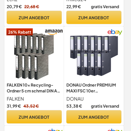
Rückenbreite, Von Leitz,
farbig sortiert,
20,79 €
22,68 €
22,99 €
gratis Versand
Für 600 Blatt, FSC-
Aktenordner, Briefordner,
zertifizierter Karton,
Ringordner,
ZUM ANGEBOT
ZUM ANGEBOT
Aktenordner, Für Schule,
Dokumentenordner
Studium & Zuhause,
26% Rabatt
Schwarz, 10551095
FALKEN 10x Recycling-
DONAU Ordner PREMIUM
Ordner 5 cm schmal DIN A4
MAXI FSC 10er
schwarzer Rücken
Pack/Breit/DIN A4 8
FALKEN
DONAU
cm/Schwarz/Kunststoffbe
31,99 €
43,52 €
53,38 €
gratis Versand
zug
PP/Carton/Aktenordner
ZUM ANGEBOT
ZUM ANGEBOT
Briefordner Büroordner
Pappordner Schlitzordner