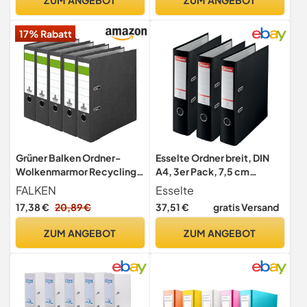
17% Rabatt
Grüner Balken Ordner-
Esselte Ordner breit, DIN
Wolkenmarmor Recycling 8
A4, 3er Pack, 7,5 cm
cm breit DIN A4 schwarz
Rückenbreite, Kunststoff-
FALKEN
Esselte
Made in Germany
Ordner, Schwarz, 624294
17,38 €
20,89 €
37,51 €
gratis Versand
Ringordner Aktenordner
Briefordner Büroordner
ZUM ANGEBOT
ZUM ANGEBOT
Pappordner Schlitzordner
Blauer Engel (5er Pack
breit)