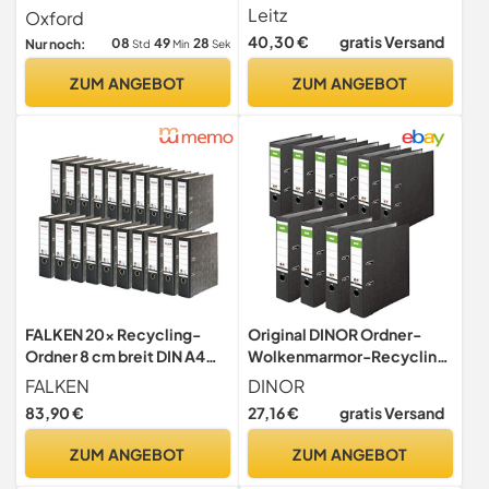
Rückenbreite
2cm Rückenbreite, 2 Ringe,
Leitz
Oxford
blickdicht sortiert pastell,
40,30 €
gratis Versand
08
49
27
Nur noch:
Std
Min
Sek
10 Stück
ZUM ANGEBOT
ZUM ANGEBOT
FALKEN 20x Recycling-
Original DINOR Ordner-
Ordner 8 cm breit DIN A4
Wolkenmarmor-Recycling
schwarzer Rücken
- Made in Germany. 10er
FALKEN
DINOR
Pack 8 cm breit DIN A4
83,90 €
27,16 €
gratis Versand
schwarz Aktenordner
Briefordner Büroordner
ZUM ANGEBOT
ZUM ANGEBOT
Pappordner Schlitzordner
Grüner Balken Blauer Engel