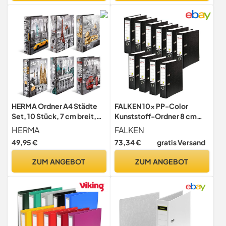
Schule, Zuhause und Büro
HERMA Ordner A4 Städte
FALKEN 10x PP-Color
Set, 10 Stück, 7 cm breit,
Kunststoff-Ordner 8 cm
Kinder Ringordner mit
breit DIN A4 schwarz
HERMA
FALKEN
Motiv, bunter Aktenordner
49,95 €
73,34 €
gratis Versand
mit Innendruck für Jungen
und Mädchen
ZUM ANGEBOT
ZUM ANGEBOT