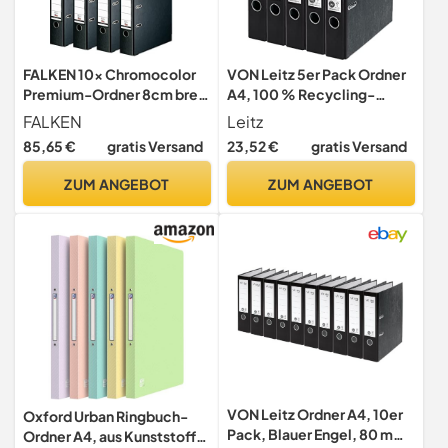
FALKEN 10x Chromocolor
VON Leitz 5er Pack Ordner
Premium-Ordner 8cm breit
A4, 100 % Recycling-
DIN A4 schwarz
Karton, Für 350 Blatt, 50
FALKEN
Leitz
mm Rückenbreite,
85,65 €
gratis Versand
23,52 €
gratis Versand
Klassisch marmoriert,
Blauer Engel & FSC-
ZUM ANGEBOT
ZUM ANGEBOT
zertifiziert, Für Schule,
Studium & Zuhause,
Schwarz, 10541095
VON Leitz Ordner A4, 10er
Oxford Urban Ringbuch-
Pack, Blauer Engel, 80 mm
Ordner A4, aus Kunststoff,