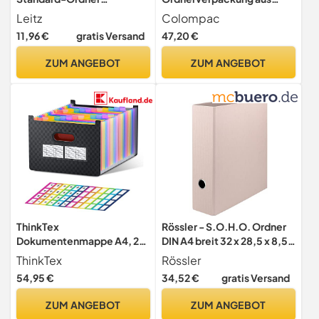
(grauappe RC, mit PP-Folie
Wellpappe mit
Leitz
Colompac
kaschiert, A4, 8 cm
Selbstklebeverschluss und
11,96 €
gratis Versand
47,20 €
Rückenbreite, Chromos)
Aufreissfaden, braun
schwarz
ZUM ANGEBOT
ZUM ANGEBOT
ThinkTex
Rössler - S.O.H.O. Ordner
Dokumentenmappe A4, 26
DIN A4 breit 32 x 28,5 x 8,5
Fächer Fächermappe,
cm Powder
ThinkTex
Rössler
Aufrecht und Oben Offen,
54,95 €
34,52 €
gratis Versand
A-Z-Registerkarten mit
bunten Registern,
ZUM ANGEBOT
ZUM ANGEBOT
Letter-/A4-Format für