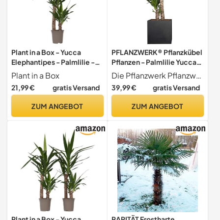
Plant in a Box - Yucca
PFLANZWERK® Pflanzkübel
Elephantipes - Palmlilie -
Pflanzen - Palmlilie Yucca
Palme zimmerpflanze groß
Elephantipes 2er Tuff 90-
Plant in a Box
Die Pflanzwerk Pflanzwelt - Nachhaltige Pflanzenzüchtung auf höchstem Qualitätsniveau - Premium Markenqualität
- Topf 17cm - Höhe 70-
95cm - 1 Stück -
21,99 €
gratis Versand
39,99 €
gratis Versand
80cm
Zimmerpflanze - Speziell
für Blumentöpfe
ZUM ANGEBOT
ZUM ANGEBOT
Blumenkübel *Exklusive
Züchtung* *Premium
Markenqualität*
Plant in a Box - Yucca
RARITÄT Frostharte