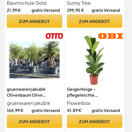
im Topf
20/30 cm - 120 cm -
Baumschule Gold
Sunny Tree
Winterhart- Palmlilie
21,99 €
gratis Versand
299,95 €
gratis Versand
ZUM ANGEBOT
ZUM ANGEBOT
gruenwaren jakubik
Geigenfeige -
Olivenbaum Olive
pflegeleichte
'Angebot' 150-180 cm,
Zimmerpflanze, Ficus
gruenwaren jakubik
Flowerbox
beste Qualität, winterhart,
Lyrata - Höhe ca. 100 cm,
164,99 €
gratis Versand
41,89 €
gratis Versand
Olea Europaea, dicke
Topf-Ø 21 cm
Stämme 20-35 cm Umfang
ZUM ANGEBOT
ZUM ANGEBOT