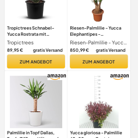
Tropictrees Schnabel-
Riesen-Palmlilie - Yucca
Yucca Rostrata mit
Elephantipes -
Stamhöhe von 0-5 cm |
Zimmerpflanze - 190cm -
Tropictrees
Riesen-Palmlilie - Yucca Elephantipes - Zimmerpflanze - 190cm - 55cm
Auffällige und
ø55cm
89,95 €
gratis Versand
850,99 €
gratis Versand
dürreresistente Yucca
Palme mit
ZUM ANGEBOT
ZUM ANGEBOT
schwertförmigen Blättern |
Himmlische Zimmerpflanze
für Ihre Landschaft
Palmlilie in Topf Dallas,
Yucca gloriosa - Palmlilie