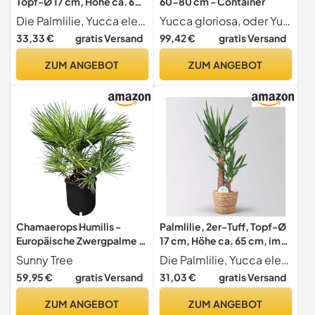
Topf-Ø 17 cm, Höhe ca. 60-
60-80 cm - Container
80 cm
Die Palmlilie, Yucca elephantipes, im Pflanztopf mit 17 cm inkl. Keramiktopf Dallas, ist eine pflegeleichte Grünpflanze für sonnige, helle Lagen in Zimmer und Wintergarten. Die Höhe umfasst die Pfla
Yucca gloriosa, oder Yucca superb auf Franzsisch, ist ein mittelgroer Str
33,33 €
gratis Versand
99,42 €
gratis Versand
ZUM ANGEBOT
ZUM ANGEBOT
Chamaerops Humilis -
Palmlilie, 2er-Tuff, Topf-Ø
Europäische Zwergpalme -
17 cm, Höhe ca. 65 cm, im
Immergrüne winterharte
Korb Osaka
Sunny Tree
Die Palmlilie, Yucca elephantipes, im Pflanztopf mit 17 cm inkl. Korb Osaka, ist eine pflegeleichte Grünpflanze für sonnige, helle Lagen in Zimmer und Wintergarten. Die Höhe umfasst die Pflanze inkl
Palme - 80 cm hoch
59,95 €
gratis Versand
31,03 €
gratis Versand
inklusive Topf
ZUM ANGEBOT
ZUM ANGEBOT