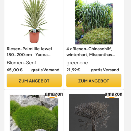
Riesen-Palmlilie Jewel
4 x Riesen-Chinaschilf,
180-200 cm - Yucca
winterhart, Miscanthus
elephantipes Jewel -
Giganteus, Elefantengras,
Blumen-Senf
greenone
Zimmerpflanze
im Topf
65,00 €
gratis Versand
21,99 €
gratis Versand
ZUM ANGEBOT
ZUM ANGEBOT