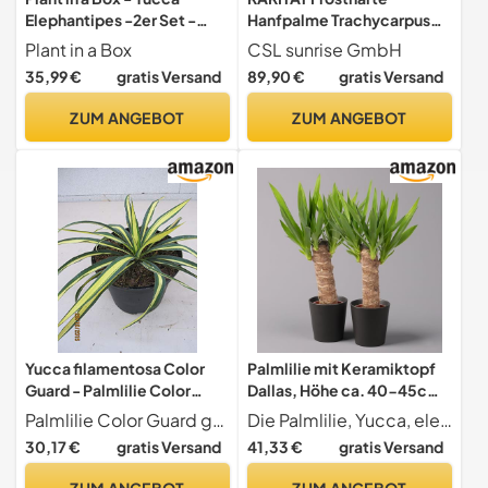
Elephantipes -2er Set -
Hanfpalme Trachycarpus
Palmlilie - Palme
Ukhrulensis Größe bis 180
Plant in a Box
CSL sunrise GmbH
zimmerpflanze groß - Topf
cm. aus Deutscher
35,99 €
gratis Versand
89,90 €
gratis Versand
17cm - Höhe 70-80cm
Freilandzucht bis - 20 Grad
ZUM ANGEBOT
ZUM ANGEBOT
Yucca filamentosa Color
Palmlilie mit Keramiktopf
Guard - Palmlilie Color
Dallas, Höhe ca. 40-45cm,
Guard - 15-20cm
Topf-Ø 11/12cm, 3er-Set
Palmlilie Color Guard guenstig online bestellen
Die Palmlilie, Yucca, elephantipes, im Pflanztopf mit 11 oder 12 cm inkl. Keramiktopf Dallas ist eine robuste, pflegeleichte Pflanze für Sonne bis Halbschatten in Zimmer, Büro oder Wintergarten. Im
30,17 €
gratis Versand
41,33 €
gratis Versand
ZUM ANGEBOT
ZUM ANGEBOT