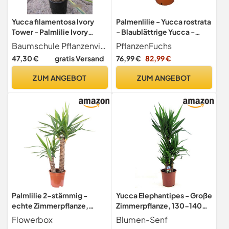
Yucca filamentosa Ivory
Palmenlilie - Yucca rostrata
Tower - Palmlilie Ivory
- Blaublättrige Yucca -
Tower - 40-60cm
Gesamthöhe 50-70 cm -
Baumschule Pflanzenvielfalt
PflanzenFuchs
Topf Ø 26cm [7886]
47,30 €
gratis Versand
76,99 €
82,99 €
ZUM ANGEBOT
ZUM ANGEBOT
Palmlilie 2-stämmig -
Yucca Elephantipes - Große
echte Zimmerpflanze,
Zimmerpflanze, 130-140
Yucca Elephantipes Palme
cm Hoch, Ideal für
Flowerbox
Blumen-Senf
45/20 - Höhe ca. 80 cm,
Innenräume, Pflegeleicht &