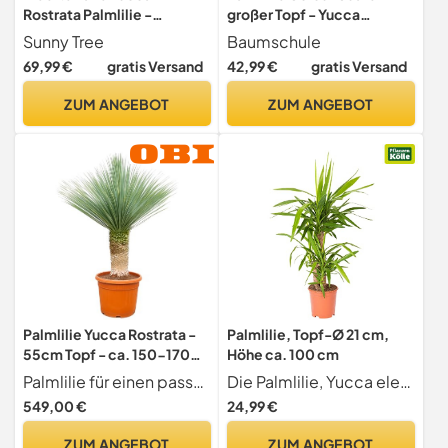
Rostrata Palmlilie -
großer Topf - Yucca
Winterharte Pflanze bis
filamentosa - lebende
Sunny Tree
Baumschule
-20°C - Ideal für Garten &
Gartenpflanze aus den
69,99 €
gratis Versand
42,99 €
gratis Versand
Terrasse
Baumschulen
ZUM ANGEBOT
ZUM ANGEBOT
Palmlilie Yucca Rostrata -
Palmlilie, Topf-Ø 21 cm,
55cm Topf - ca. 150-170
Höhe ca. 100 cm
cm hoch
Palmlilie für einen passenden Standort mit dekorativer Wirkung.
Die Palmlilie, Yucca elephantipes, im Pflanztopf mit 21 cm , ist eine pflegeleichte Grünpflanze für sonnige, helle Lagen in Zimmer und Wintergarten. Die Höhe umfasst die Pflanze inkl. Pflanztopf. Lie
549,00 €
24,99 €
ZUM ANGEBOT
ZUM ANGEBOT