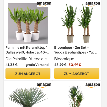
Palmlilie mit Keramiktopf
Bloomique - 2er Set -
Dallas weiß, Höhe ca. 40-
Yucca Elephantipes - Yucca
45cm, Topf-Ø 11/12cm,
Palme - Palmlilie -
Die Palmlilie, Yucca elephantipes, im Pflanztopf mit 11 oder 12 cm inkl. Übertopf ist eine robuste, pflegeleicht Zimmerpflanze für sonnige bis halbschattige Standorte, die auch mit weniger Wasser zu
Bloomique
3er-Set
Zimmerpflanzen -
41,33 €
gratis Versand
48,99 €
50,99 €
Pflegeleicht -
Luftreinigend - Höhe 80-
ZUM ANGEBOT
ZUM ANGEBOT
100 cm - Topf 21 cm