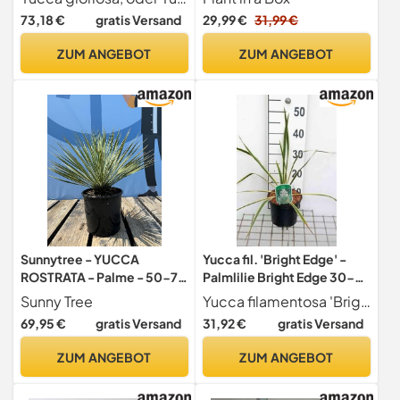
Topf 17cm - Höhe 50-70cm
73,18 €
gratis Versand
29,99 €
31,99 €
- nicht invasiv - Winterhart
Immergrün
ZUM ANGEBOT
ZUM ANGEBOT
Sunnytree - YUCCA
Yucca fil. 'Bright Edge' -
ROSTRATA - Palme - 50-70
Palmlilie Bright Edge 30-
Zentimeter - Winterhard -
40 cm - Container
Sunny Tree
Yucca filamentosa 'Bright Edge' ist eine winterharte, immergrne Pflanze mit
Palmlilie
69,95 €
gratis Versand
31,92 €
gratis Versand
ZUM ANGEBOT
ZUM ANGEBOT