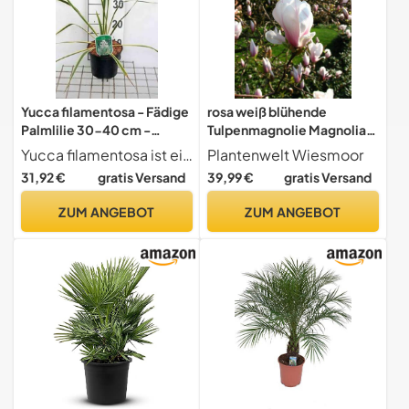
Yucca filamentosa - Fädige
rosa weiß blühende
Palmlilie 30-40 cm -
Tulpenmagnolie Magnolia
Container
soulangiana 80-100 cm
Yucca filamentosa ist eine robuste, immergrne Pflanze mit dramatischem Auss
Plantenwelt Wiesmoor
hoch 5 L
31,92 €
gratis Versand
39,99 €
gratis Versand
ZUM ANGEBOT
ZUM ANGEBOT