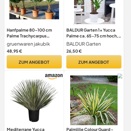
Hanfpalme 80-100 cm
BALDUR Garten 1x Yucca
Palme Trachycarpus
Palme ca. 65-75 cm hoch,
fortunei winterhart,
Pflanze im 17 cm-Topf
gruenwaren jakubik
BALDUR Garten
Premiumqualität
48,95 €
26,50 €
ZUM ANGEBOT
ZUM ANGEBOT
Mediterrane Yucca
Palmlilie Colour Guard -