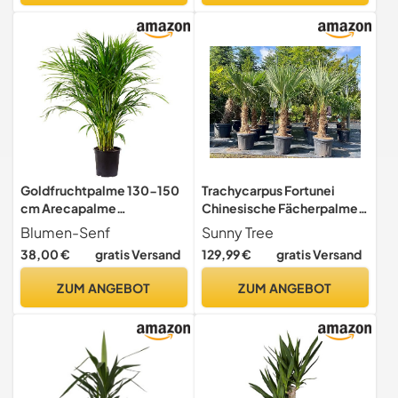
Goldfruchtpalme 130-150
Trachycarpus Fortunei
cm Arecapalme
Chinesische Fächerpalme,
Chrysalidocarpus
140-160 cm, Stammhöhe
Blumen-Senf
Sunny Tree
lutescens/echte Pflanze
30-35 cm, Winterhart bis
38,00 €
gratis Versand
129,99 €
gratis Versand
-18°C, Topf Ø 33 cm
ZUM ANGEBOT
ZUM ANGEBOT