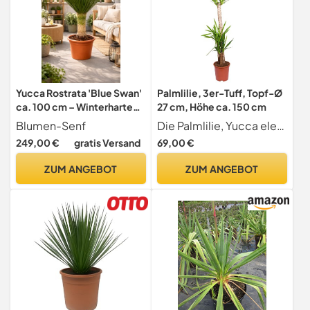
Yucca Rostrata 'Blue Swan'
Palmlilie, 3er-Tuff, Topf-Ø
ca. 100 cm – Winterharte
27 cm, Höhe ca. 150 cm
Palmlilie mit 30 cm Stamm
Blumen-Senf
Die Palmlilie, Yucca elephantipes, im Pflanztopf mit 27 cm , ist eine pflegeleichte Grünpflanze für sonnige, helle Lagen in Zimmer und Wintergarten. Die Höhe umfasst die Pflanze inkl. Pflanztopf. Lie
im 30 cm Topf – Exotische
249,00 €
gratis Versand
69,00 €
Wüstenpflanze für Garten,
Terrasse & Balkon
ZUM ANGEBOT
ZUM ANGEBOT