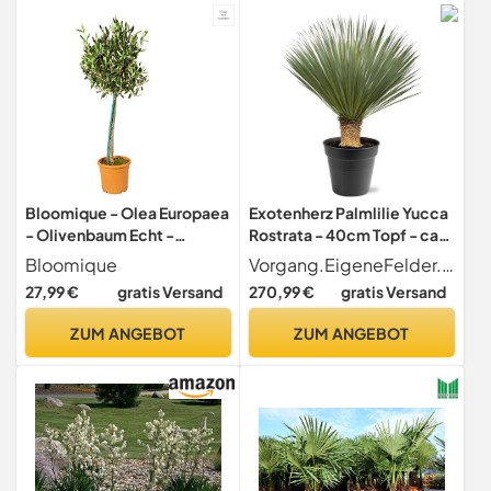
Bloomique - Olea Europaea
Exotenherz Palmlilie Yucca
- Olivenbaum Echt -
Rostrata - 40cm Topf - ca.
Gartenpflanzen Winterhart
100-120cm hoch
Bloomique
Vorgang.EigeneFelder.Bullet_Point.bullet_point2
- Höhe 80-90 cm - Topf 19
27,99 €
gratis Versand
270,99 €
gratis Versand
cm
ZUM ANGEBOT
ZUM ANGEBOT