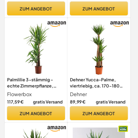
mit Korb - Topf 21cm - Höhe
ZUM ANGEBOT
ZUM ANGEBOT
80-95cm
Palmlilie 3-stämmig -
Dehner Yucca-Palme,
echte Zimmerpflanze,
viertriebig, ca. 170-180
Yucca Elephantipes Palme
cm, Ø Topf 27 cm,
Flowerbox
Dehner
90/45/20 - Höhe ca. 135
Zimmerpalme
117,59 €
gratis Versand
89,99 €
gratis Versand
cm, Topf-Ø 24 cm
ZUM ANGEBOT
ZUM ANGEBOT