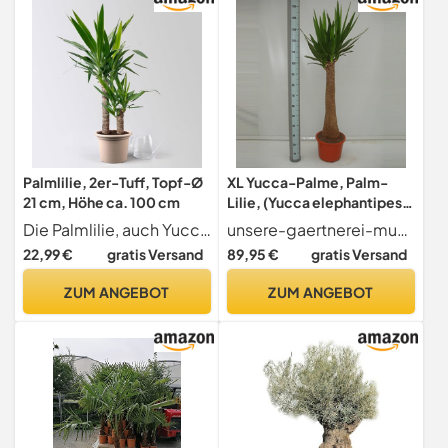
Palmlilie, 2er-Tuff, Topf-Ø
XL Yucca-Palme, Palm-
21 cm, Höhe ca. 100 cm
Lilie, (Yucca elephantipes),
1 Stamm, ca. 140 cm hoch,
Die Palmlilie, auch Yucca-Palme genannt, Yucca elephantipes, im Pflanztopf mit 21 cm ist eine pflegeleichte Grünpflanze für sonnige, helle Lagen in Zimmer und Wintergarten. In den Sommermonaten auch
unsere-gaertnerei-mueller
Zimmerpflanzen,
22,99 €
gratis Versand
89,95 €
gratis Versand
Kübelpflanzen, Palme
ZUM ANGEBOT
ZUM ANGEBOT