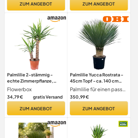
- Höhe 80-95cm
ZUM ANGEBOT
ZUM ANGEBOT
Palmlilie 2-stämmig -
Palmlilie Yucca Rostrata -
echte Zimmerpflanze,
45cm Topf - ca. 140 cm
Yucca Elephantipes Palme
hoch
Flowerbox
Palmlilie für einen passenden Standort mit dekorativer Wirkung.
45/20 - Höhe ca. 80 cm,
34,79 €
gratis Versand
350,99 €
Topf-Ø 17 cm
ZUM ANGEBOT
ZUM ANGEBOT