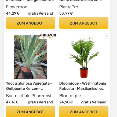
Zimmerpflanze, Dracaena
winterhart immergrün
Flowerbox
PlantaPro
marginata - Höhe ca. 120
44,29 €
gratis Versand
53,99 €
cm, Topf-Ø 21 cm
ZUM ANGEBOT
ZUM ANGEBOT
Yucca gloriosa Variegata -
Bloomique - Washingtonia
Gelbbunte Kerzen-
Robusta - Mexikanische
Palmlilie - 40-60cm
Fächerpalme - Palme -
Baumschule Pflanzenvielfalt
Bloomique
Winterharte
47,16 €
gratis Versand
24,90 €
gratis Versand
Balkonpflanzen -
Gartenpflanzen Winterhart
ZUM ANGEBOT
ZUM ANGEBOT
- Höhe 80-100 cm - Topf 21