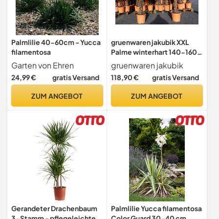
Palmlilie 40-60cm - Yucca
gruenwaren jakubik XXL
filamentosa
Palme winterhart 140-160
cm Trachycarpus fortunei,
Garten von Ehren
gruenwaren jakubik
Hanfpalme, Top-Qualität
24,99 €
gratis Versand
118,90 €
gratis Versand
ZUM ANGEBOT
ZUM ANGEBOT
Gerandeter Drachenbaum
Palmlilie Yucca filamentosa
3-Stamm - pflegeleichte
Color Guard 30-40 cm