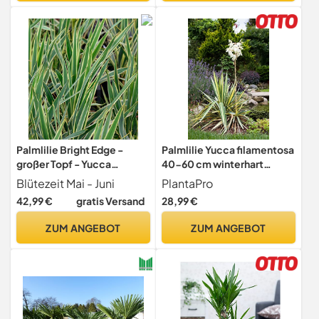
cm
Palmlilie Bright Edge -
Palmlilie Yucca filamentosa
großer Topf - Yucca
40-60 cm winterhart
filamentosa - lebende
immergrün Zierpflanze
Blütezeit Mai - Juni
PlantaPro
Gartenpflanze aus den
42,99 €
gratis Versand
28,99 €
Baumschulen
ZUM ANGEBOT
ZUM ANGEBOT