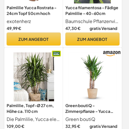
Palmlilie Yucca Rostrata -
Yucca filamentosa - Fädige
24cm Topf 50cm hoch
Palmlilie - 40-60cm
exotenherz
Baumschule Pflanzenvielfalt
49,99 €
47,30 €
gratis Versand
ZUM ANGEBOT
ZUM ANGEBOT
Palmlilie, Topf-Ø 27 cm,
Green boutiQ -
Höhe ca. 110 cm
Zimmerpflanze - Yucca
(Palmlilie) - Yucca
Die Palmlilie, Yucca elephantipes, im Pflanztopf mit 27 cm , ist eine pflegeleichte Grünpflanze für sonnige, helle Lagen in Zimmer und Wintergarten. Die Höhe umfasst die Pflanze inkl. Pflanztopf. Lie
Green boutiQ
Elephantipes - Grün -
109,00 €
32,95 €
gratis Versand
Pflegeleicht - 1 Pflanze -