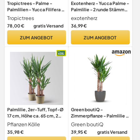
Tropictrees - Palme -
Exotenherz - Yucca Palme -
Palmlilien - Yucca Filifera -
Palmlilie - 2 runde Stämme
60 cm - winterhart - A+
- ca. 80cm hoch
Tropictrees
exotenherz
78,00 €
gratis Versand
36,99 €
ZUM ANGEBOT
ZUM ANGEBOT
Palmlilie, 2er-Tuff, Topf-Ø
Green boutiQ -
17 cm, Höhe ca. 65 cm, 2
Zimmerpflanze - Palmlilie -
Pflanzen
Yucca Elephantipes - Grün -
Pflanzen Kölle
Green boutiQ
Pflegeleicht - 1 Pflanze -
35,98 €
39,95 €
gratis Versand
mit Potter Grau - Topf 21cm