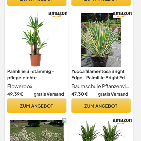
Palmlilie 3-stämmig -
Yucca filamentosa Bright
pflegeleichte
Edge - Palmlilie Bright Edge
Zimmerpflanze, Yucca
- 40-60cm
Flowerbox
Baumschule Pflanzenvielfalt
Elephantipes Palme
49,39 €
gratis Versand
47,30 €
gratis Versand
60/30/20 - Höhe ca. 95
cm, Topf-Ø 21 cm
ZUM ANGEBOT
ZUM ANGEBOT