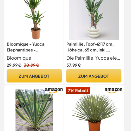
Bloomique - Yucca
Palmlilie, Topf-Ø 17 cm,
Elephantipes -
Höhe ca. 65 cm, inkl.
Elefantenfuß-Yucca -
Keramikübertopf Byron
Bloomique
Die Palmlilie, Yucca elephantipes, im Pflanztopf mit 17 cm inkl. Keramiktopf Byron, ist eine pflegeleichte Grünpflanze für sonnige, helle Lagen in Zimmer und Wintergarten. Die Höhe umfasst die Pflan
Palmlilie - Zimmerpflanzen
29,99 €
30,99 €
37,99 €
- Pflegeleicht -
Luftreinigend - Höhe 80-
ZUM ANGEBOT
ZUM ANGEBOT
100 cm - Topf 21 cm
7% Rabatt