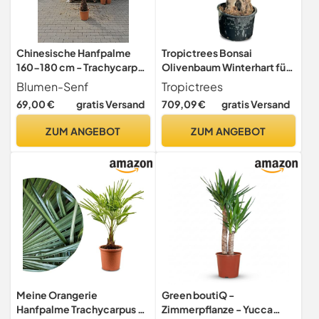
Chinesische Hanfpalme
Tropictrees Bonsai
160-180 cm - Trachycarpus
Olivenbaum Winterhart für
fortunei - Winterharte
Draußen, 250 cm Höhe
Blumen-Senf
Tropictrees
Zimmer- & Gartenpflanze
Bonsai Baum, Echt 160
69,00 €
gratis Versand
709,09 €
gratis Versand
für Balkon, Terrasse und
Jahre alter Olea Europaea
Garten - Pflegeleicht,
im Topf mit 120-140 cm
ZUM ANGEBOT
ZUM ANGEBOT
Robust & Exotischer
altem knorrigem
Blickfang
Stammumfang
Meine Orangerie
Green boutiQ -
Hanfpalme Trachycarpus -
Zimmerpflanze - Yucca