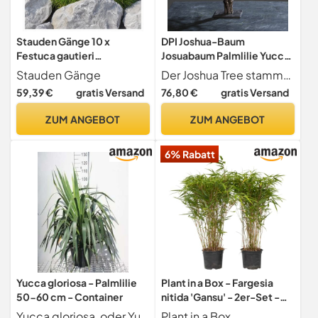
Stauden Gänge 10 x
DPI Joshua-Baum
Festuca gautieri
Josuabaum Palmlilie Yucca,
Bärenfellgras winterhart
35 cm, braun, natural
Stauden Gänge
Der Joshua Tree stammt aus der Familie der Yucca Palmlilien. Dieses Mini-Exemplar wurde aus Ästchen gebunden und wirkt schon fast bonsai-artig in seiner Form. Mit seinem knorrigen "Stamm" und den feinen Zweiglein ist er ein filigranes natürlich-schönes Deko-Objekt, das Ihr Auge lange Zeit erfreuen wird.
59,39 €
gratis Versand
76,80 €
gratis Versand
ZUM ANGEBOT
ZUM ANGEBOT
6% Rabatt
Yucca gloriosa - Palmlilie
Plant in a Box - Fargesia
50-60 cm - Container
nitida 'Gansu' - 2er-Set -
dunkelvioletter Bambus -
Yucca gloriosa, oder Yucca superb auf Franzsisch, ist ein mittelgroer Str
Plant in a Box