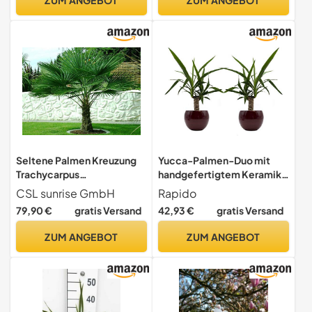
Seltene Palmen Kreuzung
Yucca-Palmen-Duo mit
Trachycarpus
handgefertigtem Keramik-
Fortunei/Wagnerianus bis
Blumentopf "Cresto Rot" -
CSL sunrise GmbH
Rapido
160 cm. Frosthart bis - 18
2 Pflanzen und 2 Dekotöpfe
79,90 €
gratis Versand
42,93 €
gratis Versand
Grad Celsius
ZUM ANGEBOT
ZUM ANGEBOT