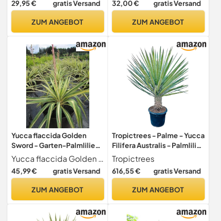
29,95 €
gratis Versand
32,00 €
gratis Versand
Topf-Ø 17 cm
Dekorativ
ZUM ANGEBOT
ZUM ANGEBOT
Yucca flaccida Golden
Tropictrees - Palme - Yucca
Sword - Garten-Palmlilie
Filifera Australis - Palmlilie
Golden Sword - 40-60cm
- Winterhart - A+ - 200cm
Yucca flaccida Golden Sword guenstig online bestellen. Garten-Palmlilie Golden Sword online aus der Baumschule kaufen
Tropictrees
45,99 €
gratis Versand
616,55 €
gratis Versand
ZUM ANGEBOT
ZUM ANGEBOT