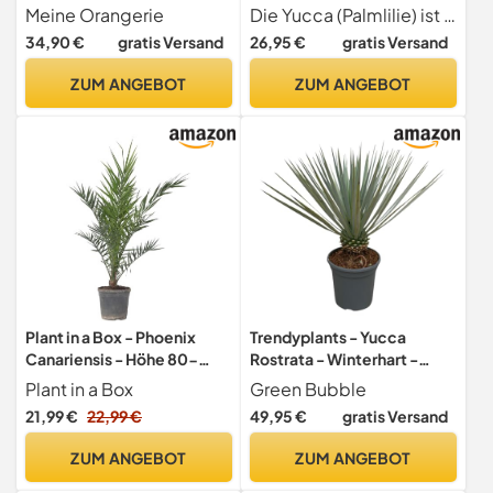
Frosthart bis -19 Grad - im Ø
(Palmlilie) - Yucca
Meine Orangerie
Die Yucca (Palmlilie) ist eine extrem widerstandsfähige Zimmerpflanze, die nur minimale Pflege benötigt. Sie eignet sich ideal für Anfänger oder Menschen, die oft verreisen und Grün genießen.
22cm Topf - Chinesische
Elephantipes - Grün -
34,90 €
gratis Versand
26,95 €
gratis Versand
Hanfpalme - Winterharte
Pflegeleicht - 1 Pflanze -
Palme (Ø 22cm)
Topf 21cm - Höhe 80-95cm
ZUM ANGEBOT
ZUM ANGEBOT
Plant in a Box - Phoenix
Trendyplants - Yucca
Canariensis - Höhe 80-
Rostrata - Winterhart -
100cm - Kanarische
Gartenpflanze - Höhe 40-
Plant in a Box
Green Bubble
Dattelpalme Winterhart fur
60 cm - Topfgröße Ø21cm
21,99 €
22,99 €
49,95 €
gratis Versand
draußen - Topf 19cm
ZUM ANGEBOT
ZUM ANGEBOT