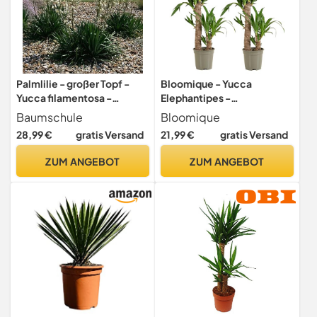
Palmlilie - großer Topf -
Bloomique - Yucca
Yucca filamentosa -
Elephantipes -
lebende Gartenpflanze aus
Elefantenfuß-Yucca -
Baumschule
Bloomique
den Baumschulen
Palmlilie - Zimmerpflanzen
28,99 €
gratis Versand
21,99 €
gratis Versand
- Pflegeleicht -
Luftreinigend - Höhe 60-70
ZUM ANGEBOT
ZUM ANGEBOT
cm - Topf 17 cm