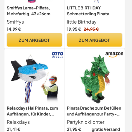
Smiffys Lama-Piñata,
LITTLE BIRTHDAY
Mehrfarbig, 43x26cm
Schmetterling Pinata
Smiffys
little Birthday
14,99 €
19,95 €
24,95 €
ZUM ANGEBOT
ZUM ANGEBOT
Relaxdays Hai Pinata, zum
Pinata Drache zum Befüllen
Aufhängen, für Kinder,
und Aufhängen zur Party-
Mädchen & Jungs,
Deko, Geburtstag 52 x 10,5
Relaxdays
Partyknicklichter
Geburtstag, zum selbst
x 50 cm
21,41 €
21,95 €
gratis Versand
Befüllen, Piñata, blau