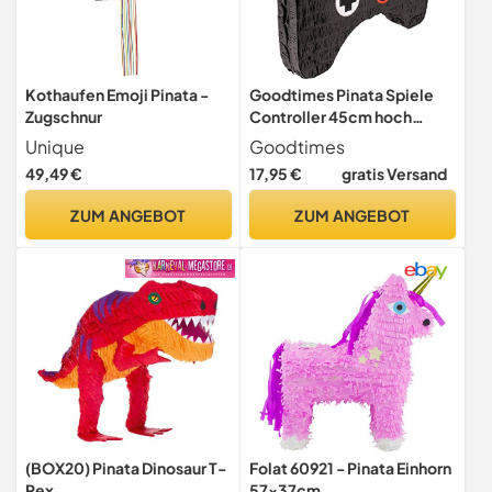
Kothaufen Emoji Pinata -
Goodtimes Pinata Spiele
Zugschnur
Controller 45cm hoch
Partyspiel Zum Befüllen mit
Unique
Goodtimes
Süßigkeiten und
49,49 €
17,95 €
gratis Versand
zerschlagen Als
Geschenkidee für
ZUM ANGEBOT
ZUM ANGEBOT
Geburtstag Hochzeit JGA
(BOX20) Pinata Dinosaur T-
Folat 60921 - Pinata Einhorn
Rex
57x37cm