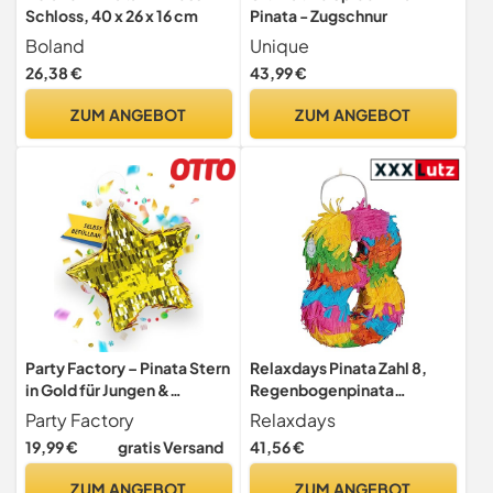
Schloss, 40 x 26 x 16 cm
Pinata - Zugschnur
Boland
Unique
26,38 €
43,99 €
ZUM ANGEBOT
ZUM ANGEBOT
Party Factory – Pinata Stern
Relaxdays Pinata Zahl 8,
in Gold für Jungen &
Regenbogenpinata
Mädchen zum Befüllen &
Geburtstag, HBT: 20,5 x
Party Factory
Relaxdays
aufhängen – Schlag-Piñata
15,5 x 4,5 cm, Mini Piñata
19,99 €
gratis Versand
41,56 €
als Party Deko in 30x5x30
Kinder, zum Befüllen, bunt
cm für Geburtstag &
ZUM ANGEBOT
ZUM ANGEBOT