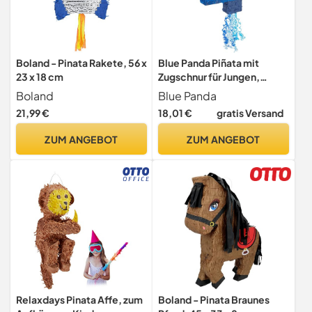
Boland - Pinata Rakete, 56 x
Blue Panda Piñata mit
23 x 18 cm
Zugschnur für Jungen,
Party-Dekoration zum 4.
Boland
Blue Panda
Geburtstag, Ombré-Stil,
21,99 €
18,01 €
gratis Versand
41,5 x 30,5 x 7,6 cm
ZUM ANGEBOT
ZUM ANGEBOT
Relaxdays Pinata Affe, zum
Boland - Pinata Braunes