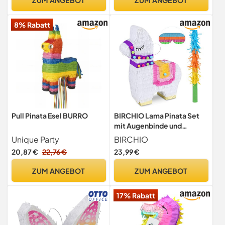
Partyspiele
8% Rabatt
Pull Pinata Esel BURRO
BIRCHIO Lama Pinata Set
mit Augenbinde und
Fledermaus (42 x 34.5 x
Unique Party
BIRCHIO
10cm), perfekt für
20,87 €
22,76 €
23,99 €
Mädchen, Kinder,
Geburtstag, Dekorationen
ZUM ANGEBOT
ZUM ANGEBOT
17% Rabatt