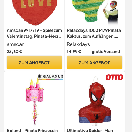
Amscan 9917719 – Spiel zum
Relaxdays 10031479 Pinata
Valentinstag, Pinata-Herz,
Kaktus, zum Aufhängen,
ausziehbar – 45 cm x 47,5
Kinder, Jungen & Mädchen,
amscan
Relaxdays
cm
Geburtstag, zum Befüllen,
23,60 €
14,99 €
gratis Versand
Kaktuspinata, grün/gelb
ZUM ANGEBOT
ZUM ANGEBOT
Boland - Pinata Prinzessin
Ultimative Spider-Man-