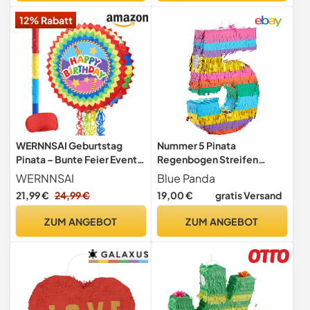
– Partyspiel Motiv-Pinjata
12% Rabatt
für Kinder
WERNNSAI Geburtstag
Nummer 5 Pinata
Pinata – Bunte Feier Event
Regenbogen Streifen
Piñata Deko für Party
Geburtstag Thema Party
WERNNSAI
Blue Panda
Supplies klein 29,5 x 42 x 7,6
21,99 €
24,99 €
19,00 €
gratis Versand
cm
ZUM ANGEBOT
ZUM ANGEBOT