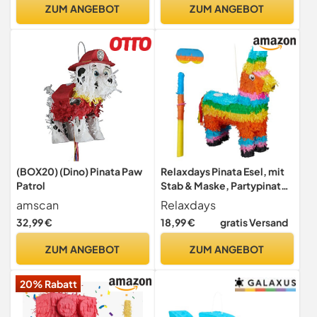
für Geburtstag &
ZUM ANGEBOT
ZUM ANGEBOT
Mottopartys – Partyspiel
Motiv-Pinjata für Kinder
(BOX20) (Dino) Pinata Paw
Relaxdays Pinata Esel, mit
Patrol
Stab & Maske, Partypinata
Kinder, Geburtstag, zum
amscan
Relaxdays
Befüllen, HxBxT: 56 x 41 x 13
32,99 €
18,99 €
gratis Versand
cm, bunt
ZUM ANGEBOT
ZUM ANGEBOT
20% Rabatt