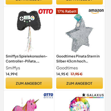
Mottopartys – Partyspiel
Motiv-Pinjata für Kinder
17% Rabatt
Smiffys Spielekonsolen-
Goodtimes Pinata Stern in
Controller-Piñata,
Silber 43cm hoch
Schwarz, 41x33cm
Partyspiel Zum Befüllen mit
Smiffys
Goodtimes
Süßigkeiten und
14,99 €
14,95 €
17,95 €
zerschlagen Als
Geschenkidee für
ZUM ANGEBOT
ZUM ANGEBOT
Geburtstag Hochzeit JGA