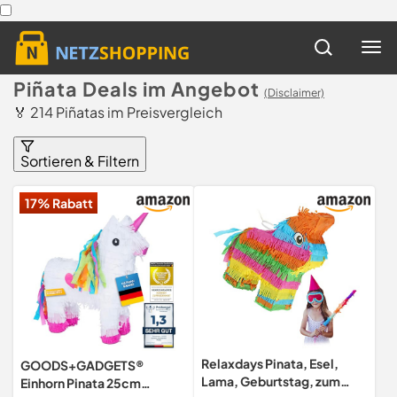
Piñata Deals im Angebot
(Disclaimer)
🏅 214 Piñatas im Preisvergleich
Sortieren & Filtern
17% Rabatt
Relaxdays Pinata, Esel,
GOODS+GADGETS®
Lama, Geburtstag, zum
Einhorn Pinata 25cm