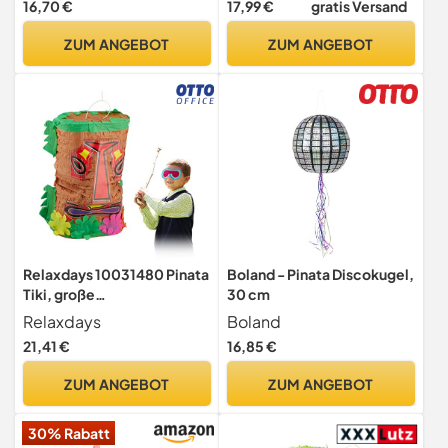
16,70 €
17,99 €
gratis Versand
Geburtstag Mädchen Party
& Maske, unbefüllt, braun
Katzenparty -
ZUM ANGEBOT
ZUM ANGEBOT
Geburtstagsdeko
Partydeko & Partyzubehör -
Rosa
Relaxdays 10031480 Pinata
Boland - Pinata Discokugel,
Tiki, große
30 cm
Geburtstagspinata zum
Relaxdays
Boland
Befüllen, Schlagpinata
21,41 €
16,85 €
Hawaii, Indianer Pinata zum
Aufhängen, bunt
ZUM ANGEBOT
ZUM ANGEBOT
30% Rabatt