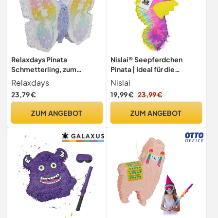
Relaxdays Pinata
Nislai® Seepferdchen
Schmetterling, zum
Pinata | Ideal für die
Befüllen, Geburtstag
Mädchen Geburtstag Party
Relaxdays
Nislai
Mädchen, zum Aufhängen,
| Pinata Geburtstag |
23,79 €
19,99 €
23,99 €
Piñata Kinder, HBT 48 x 58 x
Perfekt als Pinata
10cm, bunt
Geschenk | Für Geburtstag
ZUM ANGEBOT
ZUM ANGEBOT
oder als Deko Party | (mini)
u. 40x20x10 cm