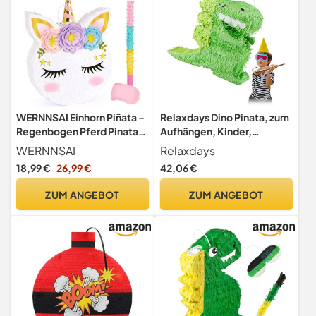
WERNNSAI Einhorn Piñata –
Relaxdays Dino Pinata, zum
Regenbogen Pferd Pinata
Aufhängen, Kinder,
Geburtstag Mädchen Rosa
Mädchen & Jungs,
WERNNSAI
Relaxdays
Blumen mit Stock &
Geburtstag, zum Befüllen,
18,99 €
26,99 €
42,06 €
Augenmaske 40x31cm –
Deko, Pinata Dinosaurier,
Perfekte Dekoration für
grün, 1 Stück
ZUM ANGEBOT
ZUM ANGEBOT
Mädchen Kinder
Geburtstagsparty &
Familienspiele