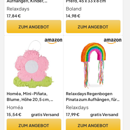
Aufhängen, Kinder,
Pferd, 45 x 33 x 8 cm
Mädchen & Jungen,
Relaxdays
Boland
Geburtstag,
17,84 €
14,98 €
Dschungelparty, zum
Befüllen, Papier, braun, 1
ZUM ANGEBOT
ZUM ANGEBOT
Stück
Homéa, Mini-Piñata,
Relaxdays Regenbogen
Blume, Höhe 20,5 cm,
Pinata zum Aufhängen, für
Prinzessin Natur
Kinder, Mädchen & Jungs,
Homéa
Relaxdays
Geburtstag, zum selbst
15,54 €
gratis Versand
17,99 €
gratis Versand
Befüllen, Piñata, bunt
ZUM ANGEBOT
ZUM ANGEBOT