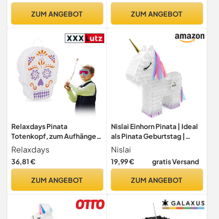
ZUM ANGEBOT
ZUM ANGEBOT
Relaxdays Pinata
Nislai Einhorn Pinata | Ideal
Totenkopf, zum Aufhängen,
als Pinata Geburtstag |
Tag der Toten, Halloween,
Pinata Hochzeit |
Relaxdays
Nislai
Skull, zum selbst Befüllen,
Geschenkidee | Einhorn
36,81 €
19,99 €
gratis Versand
Papier, Piñata, weiß
Party Dekoration oder als
Pinataspiel | u. 43x33x10
ZUM ANGEBOT
ZUM ANGEBOT
cm