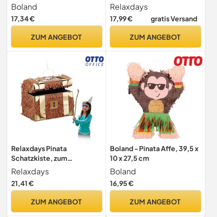
Aufhängen, Kinder &
Boland
Relaxdays
Erwachsene, Papier, zum
17,34 €
17,99 €
gratis Versand
selbst Befüllen, Piñata,
bunt
ZUM ANGEBOT
ZUM ANGEBOT
Relaxdays Pinata
Boland - Pinata Affe, 39,5 x
Schatzkiste, zum
10 x 27,5 cm
Aufhängen, Kinder,
Relaxdays
Boland
Mädchen, Jungs,
21,41 €
16,95 €
Geburtstag, Befüllen,
HxBxT: 27 x 30 x 23 cm,
ZUM ANGEBOT
ZUM ANGEBOT
braun