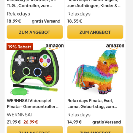
TLG., Controller, zum
zum Aufhängen, Kinder &
Aufhängen, Kinder,
Erwachsene, Geburtstag,
Relaxdays
Relaxdays
Mädchen und Jungs, mit
zum Befüllen, HxBxT 42 x 21
18,99 €
gratis Versand
18,35 €
Stab & Maske, unbefüllt,
x 21 cm, schwarz
bunt
ZUM ANGEBOT
ZUM ANGEBOT
19% Rabatt
WERNNSAI Videospiel
Relaxdays Pinata, Esel,
Pinata - Gamecontroller
Lama, Geburtstag, zum
Pinata Geburtstag Junge
Aufhängen, Mädchen &
WERNNSAI
Relaxdays
Kinder Gaming Piñata mit
Jungen, HBT 38 x 35 x 12 cm,
21,99 €
26,99 €
14,99 €
gratis Versand
Stock Augenbinde Gamer
Regenbogen, Kinder, bunt,
Geburtstagsdeko Game
10042836
ZUM ANGEBOT
ZUM ANGEBOT