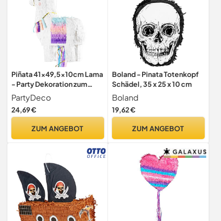
Piñata 41x49,5x10cm Lama
Boland - Pinata Totenkopf
- Party Dekoration zum
Schädel, 35 x 25 x 10 cm
Befüllen - Partyspiele
PartyDeco
Boland
Kindergeburtstag
24,69 €
19,62 €
Geburtstag Hochzeit -
Weiß
ZUM ANGEBOT
ZUM ANGEBOT