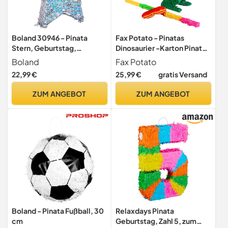
Boland 30946 - Pinata
Fax Potato - Pinatas
Stern, Geburtstag,
Dinosaurier -Karton Pinata,
Mottoparty, Feier,
Stick Und Augenbinde -
Boland
Fax Potato
Kindergeburtstag, Deko,
W43cm X D13cm X H55cm -
22,99 €
25,99 €
gratis Versand
Weihnachten, Geschenke
Grün
ZUM ANGEBOT
ZUM ANGEBOT
Boland - Pinata Fußball, 30
Relaxdays Pinata
cm
Geburtstag, Zahl 5, zum