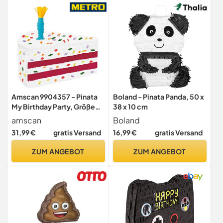
für Kinder
Amscan 9904357 - Pinata
Boland - Pinata Panda, 50 x
My Birthday Party, Größe
38 x 10 cm
46,8 x 31,5 x 21,6 cm, aus
amscan
Boland
Papier, befüllbar mit
31,99 €
gratis Versand
16,99 €
gratis Versand
kleinen Geschenken oder
Süßigkeiten,
ZUM ANGEBOT
ZUM ANGEBOT
Kindergeburtstag,
Mottoparty