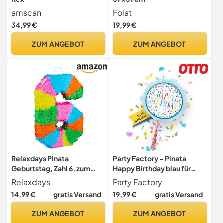
amscan
Folat
34,99 €
19,99 €
ZUM ANGEBOT
ZUM ANGEBOT
Relaxdays Pinata
Party Factory – Pinata
Geburtstag, Zahl 6, zum
Happy Birthday blau für
Aufhängen, Kinder &
Jungen & Mädchen zum
Relaxdays
Party Factory
Erwachsene, Papier, zum
Befüllen & aufhängen –
14,99 €
gratis Versand
19,99 €
gratis Versand
selbst Befüllen, Piñata,
Schlag-Piñata als Party
bunt
Deko in 44x9x44 cm für
ZUM ANGEBOT
ZUM ANGEBOT
Geburtstag & Mottopartys