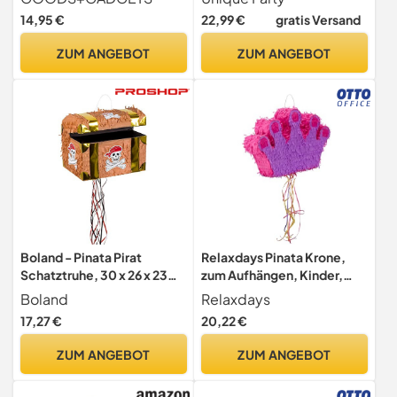
Geburtstag Hochzeit Party
14,95 €
22,99 €
gratis Versand
(Esel)
ZUM ANGEBOT
ZUM ANGEBOT
Boland - Pinata Pirat
Relaxdays Pinata Krone,
Schatztruhe, 30 x 26 x 23
zum Aufhängen, Kinder,
cm
Mädchen, Geburtstag, zum
Boland
Relaxdays
Befüllen, Piñata, HBT 31 x
17,27 €
20,22 €
49 x 10 cm, lila-pink
ZUM ANGEBOT
ZUM ANGEBOT