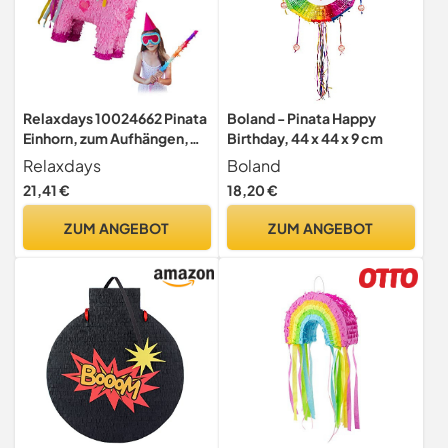
Relaxdays 10024662 Pinata
Boland - Pinata Happy
Einhorn, zum Aufhängen,
Birthday, 44 x 44 x 9 cm
Kinder, Mädchen,
Relaxdays
Boland
Geburtstag, zum Befüllen,
21,41 €
18,20 €
HxBxT: 47 x 43 x 13 cm,
rosa-pink
ZUM ANGEBOT
ZUM ANGEBOT