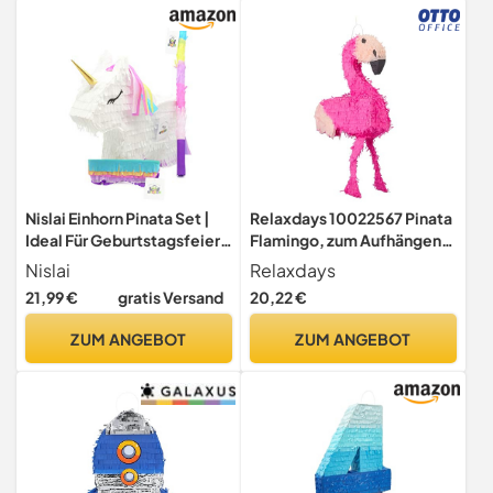
Nislai Einhorn Pinata Set |
Relaxdays 10022567 Pinata
Ideal Für Geburtstagsfeier,
Flamingo, zum Aufhängen,
Hochzeit,
Kinder, Mädchen,
Nislai
Relaxdays
Junggesellenabschied |
Geburtstag, zum Befüllen,
21,99 €
gratis Versand
20,22 €
Geschenkidee | Einhorn
HxBxT: 80 x 40 x 14 cm,
Partydekoration | Inkl. Stick
rosa-pink
ZUM ANGEBOT
ZUM ANGEBOT
und Maske | 44x33x10 cm