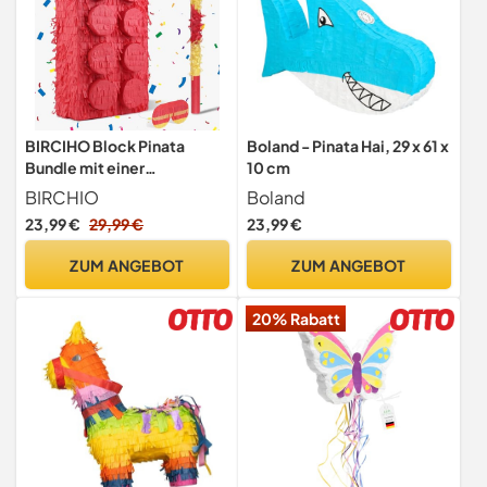
BIRCIHO Block Pinata
Boland - Pinata Hai, 29 x 61 x
Bundle mit einer
10 cm
Augenbinde und
BIRCHIO
Boland
Fledermaus (43 x28
23,99 €
29,99 €
23,99 €
x10cm), Pinjata für
Kinder,pinata geburtstag,
ZUM ANGEBOT
ZUM ANGEBOT
perfekt für
kindergeburtstag Thema
20% Rabatt
Party, Dekoration