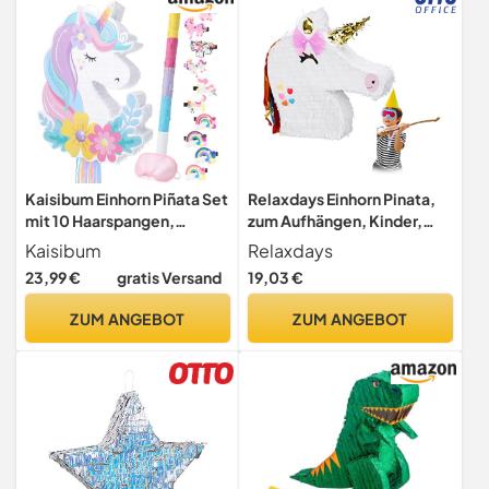
Kaisibum Einhorn Piñata Set
Relaxdays Einhorn Pinata,
mit 10 Haarspangen,
zum Aufhängen, Kinder,
Komplettes Piñata
Mädchen, Geburtstag,
Kaisibum
Relaxdays
Partyspiel, Einhorn
Unicorn Pinata, zum selbst
23,99 €
gratis Versand
19,03 €
Partytüten Füller,
Befüllen, Piñata, weiß
Gastgeschenke für
ZUM ANGEBOT
ZUM ANGEBOT
Geburtstage Partys