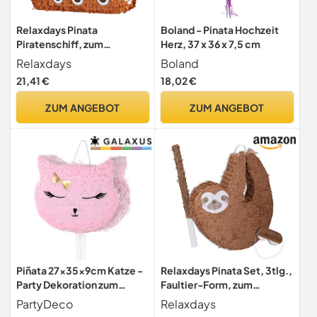
Relaxdays Pinata
Boland - Pinata Hochzeit
Piratenschiff, zum
Herz, 37 x 36 x 7,5 cm
Aufhängen, für Kinder,
Relaxdays
Boland
Jungs, Geburtstag, zum
21,41 €
18,02 €
selbst Befüllen, Piraten
Piñata, bunt
ZUM ANGEBOT
ZUM ANGEBOT
Piñata 27x35x9cm Katze -
Relaxdays Pinata Set, 3tlg.,
Party Dekoration zum
Faultier-Form, zum
Befüllen - Partyspiele für
Aufhängen, Kinder,
PartyDeco
Relaxdays
Kindergeburtstag
Mädchen & Jungs, mit Stab