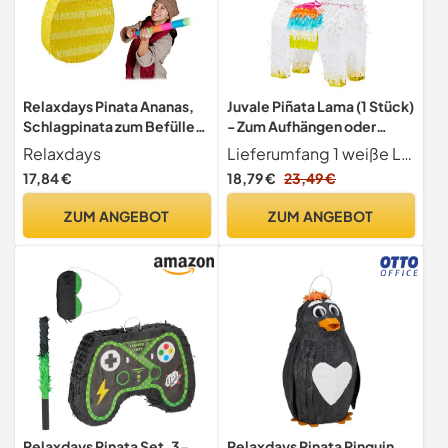
Relaxdays Pinata Ananas,
Juvale Piñata Lama (1 Stück)
Schlagpinata zum Befüllen,
- Zum Aufhängen oder
zum Aufhängen,
Aufstellen - Ideal für
Relaxdays
Lieferumfang 1 weiße Lama-Pi ata mit Goldfolie und bunten Akzenten
Beachparty, JGA, Sommer,
Geburtstage und Partys -
17,84 €
18,79 €
23,49 €
Partypinata Frucht, gelb
Weiß mit Goldfolie und
Bunten Akzenten, ca. 21,6 x
ZUM ANGEBOT
ZUM ANGEBOT
11,4 x 38,1 cm
Relaxdays Pinata Set, 3-
Relaxdays Pinata Pinguin,