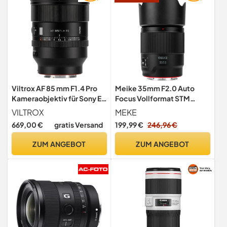
Viltrox AF 85 mm F1.4 Pro
Meike 35mm F2.0 Auto
Kameraobjektiv für Sony E
Focus Vollformat STM
Mount Vollformat
Objektiv Kompatibel mit
VILTROX
MEKE
Autofokus Objektiv Portrait
Panasonic Lumix Sigma L
669,00 €
gratis Versand
199,99 €
246,96 €
Master
Kameras S1H S1 S5 S5 Mark
II S1R S9 SL SL2 FP FPL
ZUM ANGEBOT
ZUM ANGEBOT