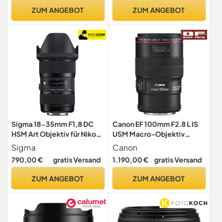
Filterdurchmesser 67mm,
ZUM ANGEBOT
ZUM ANGEBOT
4K Auflösung, mit
ausziehbarer
Gegenlichtblende)
Sigma 18-35mm F1,8 DC
Canon EF 100mm F2.8 L IS
HSM Art Objektiv für Nikon
USM Macro-Objektiv
F Objektivbajonett
(67mm Filtergewinde,
Sigma
Canon
bildstabilisiert) schwarz
790,00 €
gratis Versand
1.190,00 €
gratis Versand
ZUM ANGEBOT
ZUM ANGEBOT