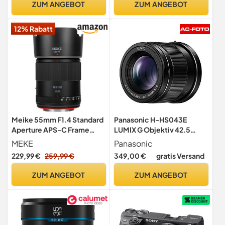
ZUM ANGEBOT
ZUM ANGEBOT
A6300 A6400 A6500
A6600 NEX-6 A7 A7S A7C
12% Rabatt
A7Ⅱ A7RⅡ
Meike 55mm F1.4 Standard
Panasonic H-HS043E
Aperture APS-C Frame
LUMIX G Objektiv 42.5
Auto Focus Fix Portrait
mm/F1.7 ASPH.; optischer
MEKE
Panasonic
Lenses for Sony E-Mount
Bildstabilisator; schwarz
229,99 €
259,99 €
349,00 €
gratis Versand
Mirrorless Cameras NEX 3
3N NEX 5R NEX 6 7 A6600
ZUM ANGEBOT
ZUM ANGEBOT
A6400 A5000 A5100