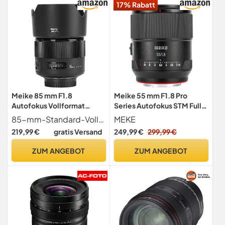
17% Rabatt
Meike 85 mm F1.8
Meike 55 mm F1.8 Pro
Autofokus Vollformat
Series Autofokus STM Full
Große Blende Porträt
Frame Standard High
85-mm-Standard-Vollformatobjektiv für Porträt-, Objekt-, Architektur- und Landschaftsfotografie.
MEKE
Objektiv Kompatibel mit
Resolution 8K Prime
219,99 €
gratis Versand
249,99 €
299,99 €
Nikon F Mount DSLR
Portrait Objektiv
Kameras D850 D750 D780
kompatibel mit Sony E
ZUM ANGEBOT
ZUM ANGEBOT
D610 D3200 D3300 D3400
Mount Kameras A7 A7R
D3500 D5500 D5600
A7IV A7R IV A7III A7RII A7RIII
D5300 D5300 100 D 7200
A7SIII A9 A7C A7CII
usw.