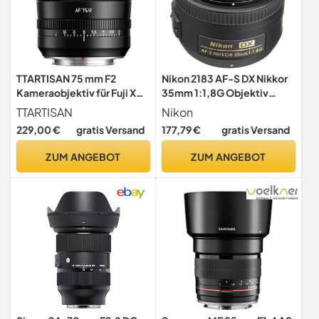
TTARTISAN 75 mm F2
Nikon 2183 AF-S DX Nikkor
Kameraobjektiv für Fuji X
35mm 1:1,8G Objektiv
Mount Autofokus,
(52mm Filtergewinde)
TTARTISAN
Nikon
Vollformat-Porträtobjektiv
229,00 €
gratis Versand
177,79 €
gratis Versand
ZUM ANGEBOT
ZUM ANGEBOT