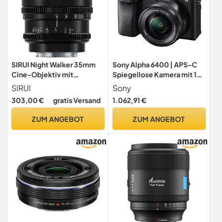
SIRUI Night Walker 35mm
Sony Alpha 6400 | APS-C
Cine-Objektiv mit
Spiegellose Kamera mit 16-
Manuellem Fokus, T1,2-
50mm f/3.5-5.6 Power-
SIRUI
Sony
Objektiv mit großer Blende
Zoom-Objektiv (Schneller
303,00 €
gratis Versand
1.062,91 €
und S35 Frame Prime Lens
0,02s Autofokus, neigbares
für E-Mount Kamera, FX30,
Display für Vlogging)
ZUM ANGEBOT
ZUM ANGEBOT
ZV-E10, A6400, A6700
(MS35E-B, Schwarz)