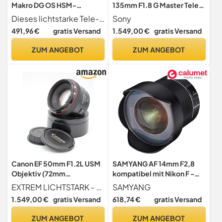
Makro DG OS HSM-
135mm F1.8 G Master Tele-
Objektiv für Nikon F
Festbrennweite für
Dieses lichtstarke Tele-Makro-Objektiv ermöglicht einen Abbildungsmaßstab von 1 1
Sony
Objektivbajonett
Vollformat & APS-C
491,96 €
gratis Versand
1.549,00 €
gratis Versand
(lichtstark, Premiumklasse,
E-Mount, ideal für Porträts
ZUM ANGEBOT
ZUM ANGEBOT
& Events, kompatibel mit
A7-Serie, ZV-E10, A6400,
A6700)
Canon EF 50mm F1.2L USM
SAMYANG AF 14mm F2,8
Objektiv (72mm
kompatibel mit Nikon F -
Filtergewinde) schwarz
Autofokus Ultra Weitwinkel
EXTREM LICHTSTARK - Das Porträtobjektiv mit schnellem Autofokus überzeugt mit seiner unglaublich hohen Lichtstärke von F1
SAMYANG
Objektiv mit 14 mm
1.549,00 €
gratis Versand
618,74 €
gratis Versand
Festbrennweite für
Vollformat Nikon DSLR
ZUM ANGEBOT
ZUM ANGEBOT