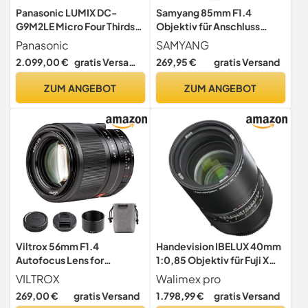
Panasonic LUMIX DC-
Samyang 85mm F1.4
G9M2LE Micro Four Thirds
Objektiv für Anschluss
spiegellose Kamera, Leica
schwarz
Panasonic
SAMYANG
DG Vario-Elmarit 12-60 mm
2.099,00 €
gratis Versand
269,95 €
gratis Versand
F2.8-4.0 Objektiv, 25,2MP,
4K 120p/100p & 5,7K
ZUM ANGEBOT
ZUM ANGEBOT
30p/25p, Phasen-Hybrid-
AF, WLAN, Schwarz
Viltrox 56mm F1.4
Handevision IBELUX 40mm
Autofocus Lens for
1:0,85 Objektiv für Fuji X
Fuji,Large Aperture APS-C
Pro Bajonett schwarz
VILTROX
Walimex pro
Format Portrait Lens for
(manueller Fokus, für APS-
269,00 €
gratis Versand
1.798,99 €
gratis Versand
Fujifilm X-Mount Camera
C Sensor gerechnet, IF,