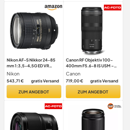
Kameras
Nikon AF-S Nikkor 24-85
Canon RF Objektiv 100-
mm 1:3,5-4,5G ED VR
400mm F5.6-8 IS USM –
Objektiv
Tele-Zoom mit 5,5-
Nikon
Canon
Stufen-Bildstabilisator für
543,71 €
gratis Versand
719,00 €
gratis Versand
Sport & Natur | Kompatibel
mit EOS R System
ZUM ANGEBOT
ZUM ANGEBOT