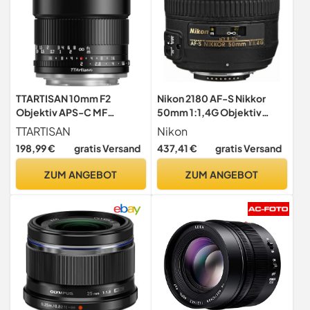
TTARTISAN 10mm F2
Nikon 2180 AF-S Nikkor
Objektiv APS-C MF
50mm 1:1,4G Objektiv
Ultraweitwinkel für Nikon
(58mm Filtergewinde)
TTARTISAN
Nikon
Z-Mount-Kameras
schwarz
198,99 €
gratis Versand
437,41 €
gratis Versand
ZUM ANGEBOT
ZUM ANGEBOT