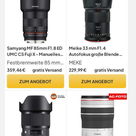
Samyang MF 85mm F1.8 ED
Meike 33 mm F1.4
UMC CS Fuji X - Manuelles
Autofokus große Blende
Objektiv mit 85mm
STM Schrittmotor APS-C
Festbrennweite 85 mm Objektiv für Fuji-X Mount Kameras mit APS-C Sensor, 62 mm Filtergewinde, hohe Lichtstärke F1.8 - F22, manuelle Fokussierung, Naheinstellgrenze 65 cm Gewicht 423 g Länge 8,1 cm
MEKE
Festbrennweite für
Portrait Objektiv
359,46 €
gratis Versand
229,99 €
gratis Versand
spiegellose Fujifilm APS-C
kompatibel mit Nikon Z
Systemkameras mit Fuji-X
Mount Kameras Z50 Z5 Z6
ZUM ANGEBOT
ZUM ANGEBOT
Anschluss, 62mm
Z7 Z6II Z7II Z30 Zfc im APS-
Filtergewinde, ideal für
C-Modus
Portrait