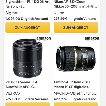
Sigma 85mm F1,4 DG DN Art
Nikon AF-S DX Zoom-
für Sony-E
Nikkor 55-200mm 1:4-5,6
Objektivbajonett
G IF-ED VR Objektiv (52mm
Sigma
Nikon
Filtergewinde, bildstab.)
1.099,00 €
gratis Versand
298,99 €
gratis Versand
schwarz
ZUM ANGEBOT
ZUM ANGEBOT
VILTROX 56mm F1.4 E
Tamron AF 90mm 2,8 Di
Autofokus APS-C
Macro 1:1 SP digitales
Augenfokus unterstützen
Objektiv (55 mm
VILTROX
MACRO-Objektiv für besonders hohe Ansprüche und zahlreichen Auszeichnungen
Porträt Prime Objektiv für
Filtergewinde) mit "Built-In
269,00 €
gratis Versand
429,99 €
gratis Versand
Sony E-Mount Kamera
Motor" für Nikon
A5100 A6000 A6100