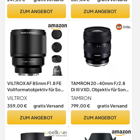
ZV-E10, A6000- und Nex-
Serien, E-Mount) schwarz
ZUM ANGEBOT
ZUM ANGEBOT
VILTROX AF 85mm F1.8 FE
TAMRON 20-40mm F/2.8
Vollformatobjektiv für Sony
Di III VXD, Objektiv für Sony
E-Mount, 85mm f/1.8
E-Mount, A062, schwarz
VILTROX
TAMRON
Autofokus-Portrait-Prime-
359,00 €
gratis Versand
799,00 €
gratis Versand
Objektiv, kompatibel mit
Sony a7RIV a9 a7RII a7RIII
ZUM ANGEBOT
ZUM ANGEBOT
a7III a7C FX3 ZVE1 A1 a6600
a6700 a6400 ZV-E10