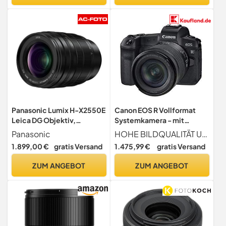
Panasonic Lumix H-X2550E
Canon EOS R Vollformat
Leica DG Objektiv,
Systemkamera - mit
Zoomobjektiv 25-50mm
Objektiv RF 24-105mm F4-
Panasonic
HOHE BILDQUALITÄT UND PROFESSIONELLE VIDEOAUFNAHMEN - 30,3 Megapixel System-Kamera, reaktionsschnelle Leistung und Ergonomie. Mehr Details für Fotos und Videos in 4 K
(KB:50-100mm), F1.7,
7.1 IS STM (spiegellos, 30,3
1.899,00 €
gratis Versand
1.475,99 €
gratis Versand
Staubschutz,
MP, 8,01 cm (3,2 Zoll) Clear
Spritzwasserschutz,
View LCD II Display, 4K,
ZUM ANGEBOT
ZUM ANGEBOT
Kälteschutz Schwarz
DIGIC 8, WLAN, Bluetooth),
schwarz