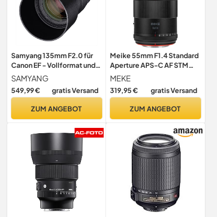
Samyang 135mm F2.0 für
Meike 55mm F1.4 Standard
Canon EF - Vollformat und
Aperture APS-C AF STM
APS-C Teleobjektiv
(Stepper Motor) Lens
SAMYANG
MEKE
Festbrennweite für Canon
Autofocus Prime Portrait
549,99 €
gratis Versand
319,95 €
gratis Versand
Kamera mit EF/ EF-S
Lenses for Fujifilm X Mount
Mount, manueller Fokus, für
Mirrorless Cameras XT2 XT4
ZUM ANGEBOT
ZUM ANGEBOT
Canon EOS-1D X Mark III, 6D
XT10 XT20 XT30 X-A2 X30
Mark II, 5D Mark IV
X70 X-S10