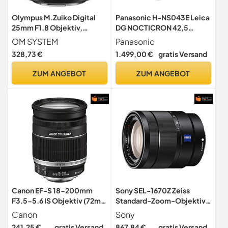
Olympus M.Zuiko Digital
Panasonic H-NS043E Leica
25mm F1.8 Objektiv,
DG NOCTICRON 42,5
lichtstarke
mm/F1.2 ASPH. Objektiv,
OM SYSTEM
Panasonic
Festbrennweite, geeignet
dualer Bildstabilisator Dual
328,73 €
1.499,00 €
gratis Versand
für alle MFT-Kameras
I.S., schwarz
(Olympus OM-D & PEN
ZUM ANGEBOT
ZUM ANGEBOT
Modelle, Panasonic G-
Serie), schwarz
Canon EF-S 18-200mm
Sony SEL-1670Z Zeiss
F3.5-5.6 IS Objektiv (72mm
Standard-Zoom-Objektiv
Filtergewinde) schwarz
(16-70 mm, F4.0, OSS,
Canon
Sony
APS-C, geeignet für A7,
241,25 €
gratis Versand
867,84 €
gratis Versand