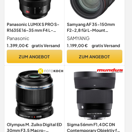
Panasonic LUMIX S PRO S-
Samyang AF 35-150mm
R1635E 16–35 mm F4 L-
F2-2,8 für L-Mount
Mount Objektiv,
Objektiv - Allround
Panasonic
SAMYANG
Vollformat-
Zoomobjektiv mit Parfocal,
1.399,00 €
gratis Versand
1.199,00 €
gratis Versand
Ultraweitwinkelzoom, 480
Cinematic Video AF und
FPS AF-Kommunikation,
Dolly Shot Zoom, Custom
ZUM ANGEBOT
ZUM ANGEBOT
Nahfokus, Wetterfest,
Switch, ideal für Reise,
Schwarz
Portraits, kompatibel mit
Sigma, Panasonic
Olympus M. Zuiko Digital ED
Sigma 56mm F1,4 DC DN
30mm F3.5 Macro-
Contemporary Objektiv für