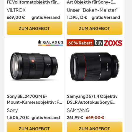
FE Vollformatobjektiv für
Art Objektiv für Sony-E
Sony E-Mount, 85mm f/1.4
Objektivbajonett
VILTROX
Unser ''Bokeh-Meister''
Autofokus-Portrait-Prime-
669,00 €
gratis Versand
1.395,13 €
gratis Versand
Objektiv, kompatibel mit
Sony a7RIV a9 a7RII a7RIII
ZUM ANGEBOT
ZUM ANGEBOT
a7III a7C FX3 ZVE1 A1 a6600
a6700 a6400 ZV-E10
60% Rabatt
Sony SEL2470GM E-
Samyang 35/1,4 Objektiv
Mount-Kameraobjektiv: FE
DSLR Autofokus Sony E
24–70 mm F2,8 G Master
Vollformat Fotoobjektiv
Sony
SAMYANG
Vollformat-Standard-
Lichstärke F1.4,
1.505,70 €
gratis Versand
261,99 €
649,00 €
Zoomobjektiv
Weitwinkelobjektiv
schwarz
ZUM ANGEBOT
ZUM ANGEBOT