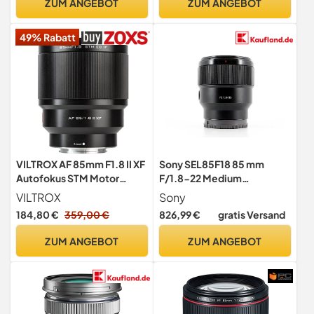
ZUM ANGEBOT
ZUM ANGEBOT
49% Rabatt
VILTROX AF 85mm F1.8 II XF
Sony SEL85F18 85 mm
Autofokus STM Motor
F/1.8-22 Medium
Objektiv, Kameraobjektiv
Telephoto Fixed Prime
VILTROX
Sony
kompatibel mit Fujifilm X-
Kameraobjektiv, Schwarz
184,80 €
359,00 €
826,99 €
gratis Versand
Mount Kamera X-T4 X-T3
X-T2 X-T1 X-T30 X-T20 X-
ZUM ANGEBOT
ZUM ANGEBOT
T10 X-T200 X-T100 X-S10
X-PRO2 X-PRO3 X-E3 X-E2
X-E2S