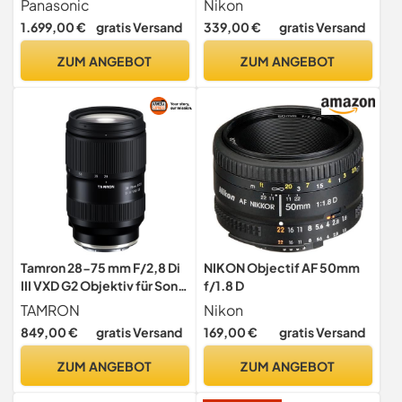
Panasonic
Nikon
G Vario 12-60mm F3.5-5.6
1.699,00 €
gratis Versand
339,00 €
gratis Versand
Objektiv, 25,2MP, 4K
120p/100p & 5,7K
ZUM ANGEBOT
ZUM ANGEBOT
30p/25p, Phasen-Hybrid-
AF, OLED LVF, Bluetooth,
Schwarz
Tamron 28-75 mm F/2,8 Di
NIKON Objectif AF 50mm
III VXD G2 Objektiv für Sony
f/1.8 D
E-Mount Schwarz, einzeln
TAMRON
Nikon
849,00 €
gratis Versand
169,00 €
gratis Versand
ZUM ANGEBOT
ZUM ANGEBOT