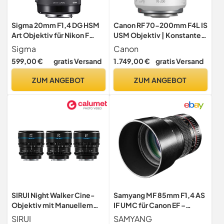
Sigma 20mm F1,4 DG HSM
Canon RF 70-200mm F4L IS
Art Objektiv für Nikon F
USM Objektiv | Konstante
Objektivbajonett
Blendenöffnung von 1:4,
Sigma
Canon
kompaktes und leichtes
599,00 €
gratis Versand
1.749,00 €
gratis Versand
Design, wetterfest,
kompatibel mit allen Canon
ZUM ANGEBOT
ZUM ANGEBOT
Kameras der EOS R Serie
SIRUI Night Walker Cine-
Samyang MF 85mm F1,4 AS
Objektiv mit Manuellem
IF UMC für Canon EF –
Fokus Set, 24mm, 35mm,
Vollformat Portrait
SIRUI
SAMYANG