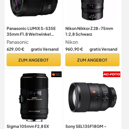
Panasonic LUMIX S-S35E
Nikon Nikkor Z 28-75mm
35mm F1.8 Weitwinkel
1:2,8 Schwarz
Festbrennweite, Große
Panasonic
Nikon
Blende, Schönes Bokeh,
629,00 €
gratis Versand
960,90 €
gratis Versand
Schneller & Leiser AF,
Wetterfest, L-Mount
ZUM ANGEBOT
ZUM ANGEBOT
Vollformat (Kompakt &
Leicht 265g, Vielseitig)
Sigma 105mm F2,8 EX
Sony SEL135F18GM –