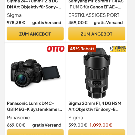
Sigma 24-70mm F2.8 DG
Samyang MF 85mm F1.4 AS
DN Art Objektiv für Sony-E
IF UMC für Canon EF AE –
Objektivbajonett
Vollformat Portrait
Sigma
ERSTKLASSIGES PORTRAITOBJEKTIV Lichtstarkes, kompaktes Portraitobjektiv 85mm F1.4, ausgezeichnete Bildqualität, durch eingebauten Chip automatische Belichtung, Aluminiumgehäuse, 540 g Gewicht, präzise Fokussierung durch leichtgängigen Fokusring
Objektiv für EF-Mount,
978,38 €
gratis Versand
459,00 €
gratis Versand
geeignet für Canon EF AE,
manueller Fokus, für Canon
ZUM ANGEBOT
ZUM ANGEBOT
EOS-1D X Mark III, 6D Mark
II, 5D Mark IV
45% Rabatt
Panasonic Lumix DMC-
Sigma 20mm F1,4 DG HSM
G81MEG-K Systemkamera
Art Objektiv für Sony-E
(16 MP, 4K, Dual I.S., OLED-
Objektivbajonett
Panasonic
Sigma
Sucher, 7,5 cm Touch, 12-
669,00 €
gratis Versand
599,00 €
1.099,00 €
60mm Objektiv, schwarz)