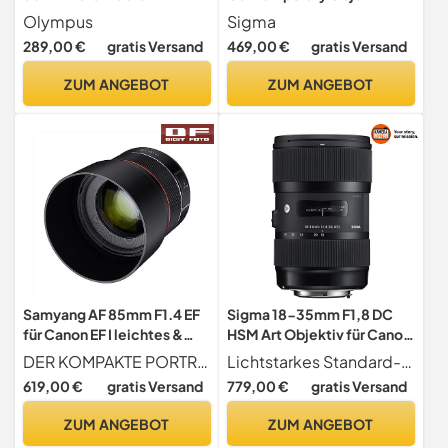
Objektiv, geeignet für alle
Micro Four Thirds
Olympus
Sigma
MFT-Kameras (Olympus
Objektivbajonett
289,00 €
gratis Versand
469,00 €
gratis Versand
OM-D & PEN Modelle,
Panasonic G-Serie),
ZUM ANGEBOT
ZUM ANGEBOT
schwarz
Samyang AF 85mm F1.4 EF
Sigma 18-35mm F1,8 DC
für Canon EF I leichtes &
HSM Art Objektiv für Canon
kompaktes Tele-Objektiv
EF Objektivbajonett
DER KOMPAKTE PORTRAIT-PROFI Die besonders große Offenblende F1.4 macht das hochwertige 85mm EF Mount Objektiv außergewöhnlich lichtstark. 9 abgerundete Blendenlamellen sorgen für ein besonders harmonisches Bokeh & 18-strahlige Sonnensterne. Bildwinkel 28
Lichtstarkes Standard-Zoom-Objektiv
für Portrait-Aufnahmen,mit
619,00 €
gratis Versand
779,00 €
gratis Versand
schnellem DSLM Autofokus
I Für Spiegelreflex
ZUM ANGEBOT
ZUM ANGEBOT
Vollformat & APS-C Canon