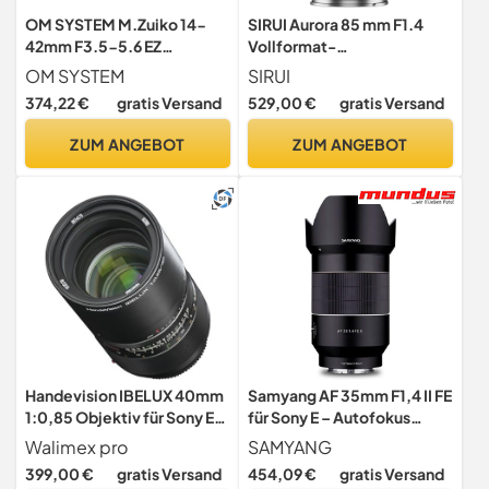
OM SYSTEM M.Zuiko 14-
SIRUI Aurora 85 mm F1.4
42mm F3.5-5.6 EZ
Vollformat-
Pancake-Zoomobjektiv,
Autofokusobjektiv für L-
OM SYSTEM
SIRUI
Schwarz
Mount-Kameras,
374,22 €
gratis Versand
529,00 €
gratis Versand
Teleobjektiv mit
Festbrennweite für
ZUM ANGEBOT
ZUM ANGEBOT
Portraits für Lumix DC-S5,
S5M2, S9, S1, S1H, für Sigma
FP/FPL (L-Mount)
Handevision IBELUX 40mm
Samyang AF 35mm F1,4 II FE
1:0,85 Objektiv für Sony E-
für Sony E – Autofokus
Mount schwarz (manueller
Vollformat & APS-C
Walimex pro
SAMYANG
Fokus, für APS-C Sensor
Weitwinkel Objektiv
399,00 €
gratis Versand
454,09 €
gratis Versand
gerechnet, IF,
Festbrennweite