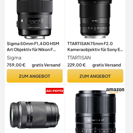
Sigma 50mm F1,4 DG HSM
TTARTISAN 75mm F2.0
Art Objektiv für Nikon F
Kameraobjektiv für Sony E
Objektivbajonett
Mount Autofokus
Sigma
TTARTISAN
Vollformat Portrait objektiv
759,00 €
gratis Versand
229,00 €
gratis Versand
ZUM ANGEBOT
ZUM ANGEBOT