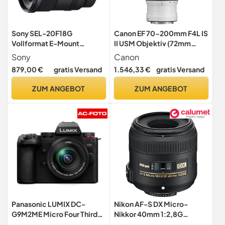
Sony SEL-20F18G
Canon EF 70-200mm F4L IS
Vollformat E-Mount
II USM Objektiv (72mm
Objektiv (FE 20mm F1.8,
Filtergewinde) schwarz
Sony
Canon
Ultraweitwinkel, leicht),
879,00 €
gratis Versand
1.546,33 €
gratis Versand
schwarz
ZUM ANGEBOT
ZUM ANGEBOT
Panasonic LUMIX DC-
Nikon AF-S DX Micro-
G9M2ME Micro Four Thirds
Nikkor 40mm 1:2,8G
spiegellose Kamera Lumix
Objektiv