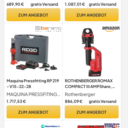
Crimpwerkzeug mit M15-,
689,90 €
gratis Versand
1.087,01 €
gratis Versand
M22-, M28-Backen,
Presswerkzeug-Set mit 2
ZUM ANGEBOT
ZUM ANGEBOT
Stück 18-V-4,0-Ah-Akku,
Schnellladegerät und
Tragetasche
Maquina Pressfitting RP 219
ROTHENBERGER ROMAX
- V15-22-28
COMPACT III AMPShare,
Grundgerät | 1000004266 |
MAQUINA PRESSFITING RP 219 - V15-22-28
Rothenberger
Pressen, Pressmaschine,
1.717,53 €
886,09 €
gratis Versand
Presswerkzeug,
Presszange, hydraulisch,
ZUM ANGEBOT
ZUM ANGEBOT
elektro-hydraulisch,
elektrohydraulisch