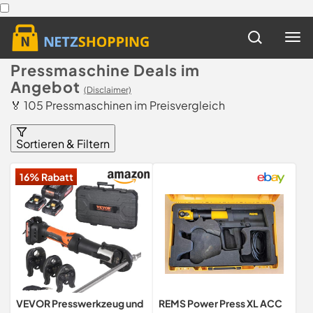
Pressmaschine Deals im
Angebot
(Disclaimer)
🏅 105 Pressmaschinen im Preisvergleich
Sortieren & Filtern
16% Rabatt
VEVOR Presswerkzeug und
REMS Power Press XL ACC