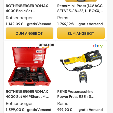
ROTHENBERGER ROMAX
Rems Mini-Press (14V ACC
4000 Basic Set
SET V 15+18+22, L-BOXX,
Pressmaschine Standard,
Presszangen, mit 2
Rothenberger
Rems
EU, 1x2Ah und 1x4Ah Akku
schwenkbaren Monoblock-
1.142,09 €
gratis Versand
1.766,19 €
gratis Versand
Kapazität | 1000001923 |
Pressbacken, kompakte
Presswerkzeug für Rohre,
Bauform) 578044 R220
ZUM ANGEBOT
ZUM ANGEBOT
Rohrpressmaschine
ROTHENBERGER ROMAX
REMS Pressmaschine
4000 Set AMPShare, M,
Power Press E SE + 3
15-22-28mm, 4Ah Akku |
Pressbacken Presszangen V
Rothenberger
Rems
1000004174 |
M Heizung
1.399,00 €
gratis Versand
999,90 €
gratis Versand
Pressmaschine,