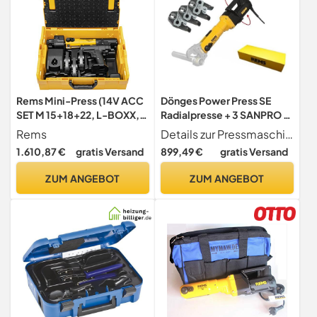
Rems Mini-Press (14V ACC
Dönges Power Press SE
SET M 15+18+22, L-BOXX,
Radialpresse + 3 SANPRO -
Presszangen, mit 2
V - Pressbacken 15, 22, 28,
Rems
Details zur Pressmaschine
schwenkbaren Monoblock-
Details zur Pressmaschine:,
1.610,87 €
gratis Versand
899,49 €
gratis Versand
Pressbacken, kompakte
Elektrische Radialpresse
Bauform) 578043 R220
zur Herstellung von
ZUM ANGEBOT
ZUM ANGEBOT
Pressverbindungen D 10-
108 mm.