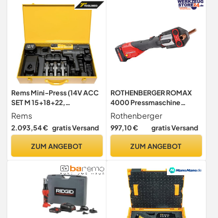
Rems Mini-Press (14V ACC
ROTHENBERGER ROMAX
SET M 15+18+22,
4000 Pressmaschine
Presszangen, mit 2
Standard Grundgerät ohne
Rems
Rothenberger
schwenkbaren Monoblock-
Akku und Ladegerät |
2.093,54 €
gratis Versand
997,10 €
gratis Versand
Pressbacken, kompakte
1000002683 |
Bauform) 578045 R220
Presswerkzeug für Rohre,
ZUM ANGEBOT
ZUM ANGEBOT
Rohrpressmaschine