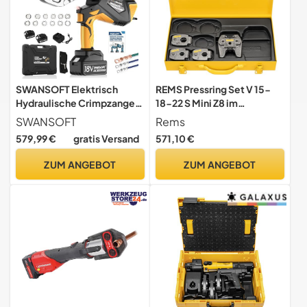
SWANSOFT Elektrisch
REMS Pressring Set V 15-
Hydraulische Crimpzange,
18-22 S Mini Z8 im
12Ton 16mm²-400mm²
Stahlblechkasten (574612
SWANSOFT
Rems
Akku-Hydraulik-
R)
579,99 €
gratis Versand
571,10 €
Crimpgerät für Cu/Al-
Kabelschuhe,
ZUM ANGEBOT
ZUM ANGEBOT
Kontinuierliches
Crimpwerkzeug für Kabel
und Aderendhülsen mit 12
Matrizen (HCT-400A)