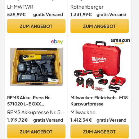
Leistungsstarke
Pressbackeset, Ladegerät
LHMWTWR
Rothenberger
Presszange mit 12
EU, 2Ah Akku Kapazität, M
539,99 €
gratis Versand
1.331,99 €
gratis Versand
Einsätzen, Elektrische
Pressbacken Kontur,
Pressmaschine für 10-300
15mm-22mm-28mm
ZUM ANGEBOT
ZUM ANGEBOT
mm², Professionelles
Arbeitsbereich
Werkzeug zum Crimpen von
Durchmesser | 1000002118
Kabeln und Endhülsen
| Radiale Pressmaschine
REMS Akku-Press Nr.
Milwaukee Elektrisch - M18
571020 L-BOXX
Kurzwurfpresse
Pressmaschine Presszange
REMS Akkupresse Nr. 571020 L BOXX Pressmaschine Presszange Radialpresse Presse
Milwaukee
Radialpresse Presse
1.919,72 €
gratis Versand
1.412,34 €
gratis Versand
ZUM ANGEBOT
ZUM ANGEBOT