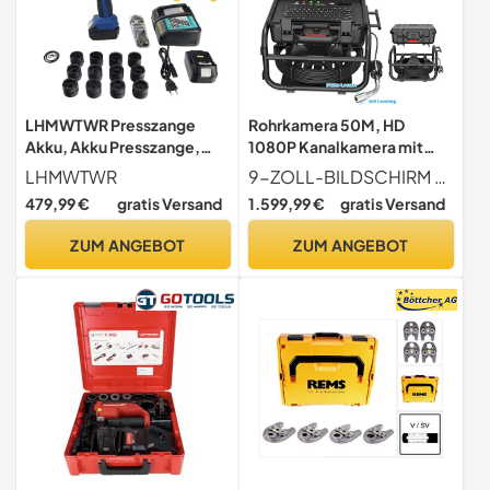
LHMWTWR Presszange
Rohrkamera 50M, HD
Akku, Akku Presszange,
1080P Kanalkamera mit
Pressmaschine, 12 Tonnen
Ortung, 9-Zoll-Bildschirm,
LHMWTWR
9-ZOLL-BILDSCHIRM EINGEBAUTES MIKROFON UND LAUTSPRECHER Die Sanyipace Inspektionskamera HD für Drainagerohre ist mit einem 9-Zoll-IPS-Farbbildschirm ausgestattet, liefert lebendige 1080P-Bilder und unterstützt 5-faches Zoomen mit einer Sonnenblende aus Metall zum Schutz der Bildschirme. Im Bildschirm befindet sich ein Mikrofon, Sie können das Rohrproblem während der Videoaufnahme per Audio markieren. Mit dem eingebauten Lautsprecher können Sie das Video jederzeit mit Audio überprüfen.
Druckkraft mit 12 Einsätzen
Selbstnivellierender
479,99 €
gratis Versand
1.599,99 €
gratis Versand
für 6AWG-800MCM,
Kamerasonde, USB-
Leistungsstarke Akku
Tastatur, Professionelle
ZUM ANGEBOT
ZUM ANGEBOT
Presszange,
Klempner Endoskopkamera
Kontinuierliches
mit Audio- und
Crimpwerkzeug für Kabel
Videoaufzeichnungsfunkti
und Endhülsen
on