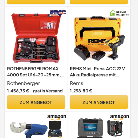
ROTHENBERGER ROMAX
REMS Mini-Press ACC 22 V
4000 Set U16-20-25mm,
Akku Radialpresse mit
4Ah, EU | 1000001926 |
Zwangsablauf in L-Boxx + 1
Rothenberger
Rems
Presstechnik,
x 2,5 Ah Akku + Ladegerät
1.456,73 €
gratis Versand
1.298,80 €
Pressmaschine,
(578014 R220)
Elektrohydraulische
ZUM ANGEBOT
ZUM ANGEBOT
Pressmaschine, Akku-
betriebene Pressmaschine