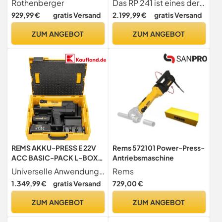
Rothenberger
Das RP 241 ist eines der neuesten Werkzeuge der Produktfamilie der Kompekt-Presswerkzeuge von RIDGID Dieses flache Design ist leicht und ausbalanciert Zu den Merkmalen gehört ein ergonomisches Design für eine optimale Einhandbedienung, damit Sie auch in engen Bereichen oder über Kopf problemlos arbeiten können
1000004261 | Pressen,
929,99 €
gratis Versand
2.199,99 €
gratis Versand
Pressmaschine,
Presswerkzeug,
ZUM ANGEBOT
ZUM ANGEBOT
Presszange
REMS AKKU-PRESS E 22V
Rems 572101 Power-Press-
ACC BASIC-PACK L-BOXX
Antriebsmaschine
(zur Herstellung von
Universelle Anwendung bis 110mm Ideal für Kunststoffrohre und Elektroschweißmuffen aus PE mit einem Durchmesser von bis zu 110 mm.
Rems
Pressverbindungen,
1.349,99 €
gratis Versand
729,00 €
universell bis ؠ110mm 3/8-
4", Rohrpresse) 576017
ZUM ANGEBOT
ZUM ANGEBOT
R220