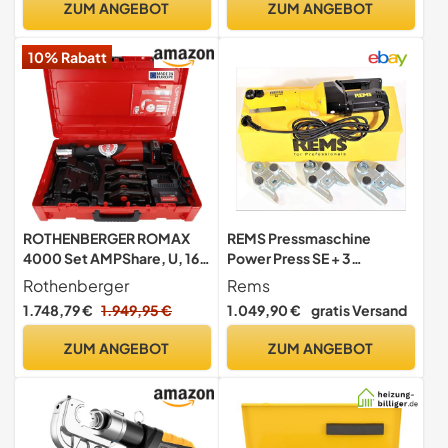
ZUM ANGEBOT
ZUM ANGEBOT
Durchmesser | 1000001925
Pressmaschine für Kabel,
| Presswerkzeug für Rohre,
Kontinuierliches
10% Rabatt
Rohrpressmaschine
Crimpwerkzeug für Kabel
und Kabelschuhe
ROTHENBERGER ROMAX
REMS Pressmaschine
4000 Set AMPShare, U, 16-
Power Press SE + 3
20-25mm, 4Ah Akku |
Pressbacken TH 16/20/26
Rothenberger
Rems
1000004170 |
Verbundrohr Backe
1.748,79 €
1.949,95 €
1.049,90 €
gratis Versand
Pressmaschine,
Elektrohydraulische
ZUM ANGEBOT
ZUM ANGEBOT
Presse, akkubetriebene
Presse, Presstechnik,
Pressbacken, Presszangen