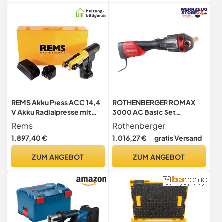
REMS Akku Press ACC 14,4
ROTHENBERGER ROMAX
V Akku Radialpresse mit
3000 AC Basic Set
Zwangsablauf im
Pressmaschine, 32-34kN
Rems
Rothenberger
Stahlblechkasten + 1 x 3,0
Kolbenkraft | 1000001001 |
1.897,40 €
1.016,27 €
gratis Versand
Ah Akku + Ladegerät
Presswerkzeug für Rohre,
(571014)
Rohrpressmaschine
ZUM ANGEBOT
ZUM ANGEBOT