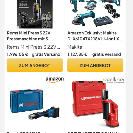
Rems Mini Press S 22V
Amazon Exklusiv: Makita
Pressmaschine mit 3
DLX6104TX2 18V Li-Ion LXT
Pressbacken 10017963
6-teiliges Kombi-Kit
Rems Mini Press S 22V Pressmaschine mit 3 Pressbacken 10017963
Makita
komplett mit 3 x 5,0 Ah
1.996,05 €
gratis Versand
1.127,85 €
gratis Versand
Akkus und Ladegerät mit
zwei Anschlüssen,
ZUM ANGEBOT
ZUM ANGEBOT
Lieferung in einer LXT
Werkzeugtasche