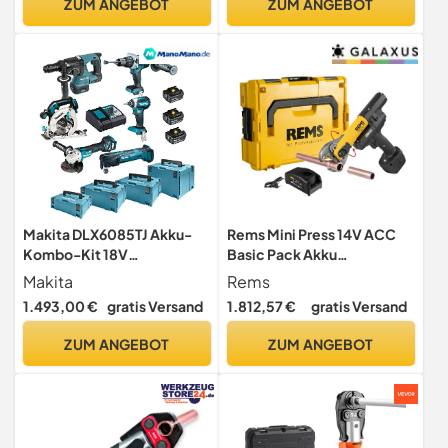
ZUM ANGEBOT
ZUM ANGEBOT
Zuverlässiges Werkzeug
zum Crimpen von Kabeln
und Aderendhülsen
Makita DLX6085TJ Akku-
Rems Mini Press 14V ACC
Kombo-Kit 18V
Basic Pack Akku
(DHR243+DHP481+DTD153
Radialpresse 14,4 V 22 kN
Makita
Rems
+DHS680+DGA513+DTM51
(578013 R220) + 1x Akku 2,5
1.493,00 €
gratis Versand
1.812,57 €
gratis Versand
) / 5,0 Ah, 3 Akkus +
Ah + Ladegerät + L-Boxx
Ladegerät + 4x MAKPAC
ZUM ANGEBOT
ZUM ANGEBOT