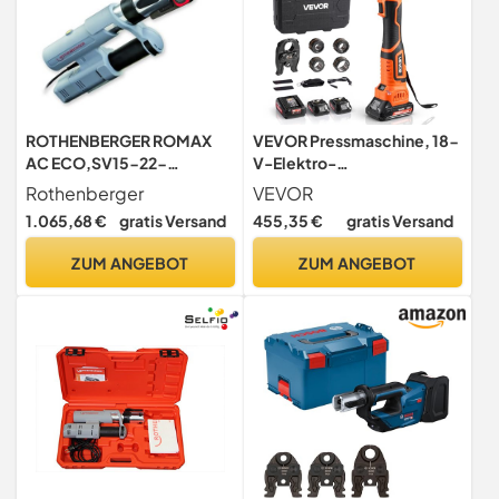
ROTHENBERGER ROMAX
VEVOR Pressmaschine, 18-
AC ECO,SV15-22-
V-Elektro-
28mm,230V,TypC,Netz |
Rohrpresswerkzeug-Set für
Rothenberger
VEVOR
15740 | Presstechnik,
PEX- & Aluminium-
1.065,68 €
gratis Versand
455,35 €
gratis Versand
Pressmaschinen
Kunststoff-Rohre – mit
Pressbacken U16, U20, U25
ZUM ANGEBOT
ZUM ANGEBOT
& U32, 2 x 2-Ah-Akkus,
Schnellladegerät &
Tragekoffer