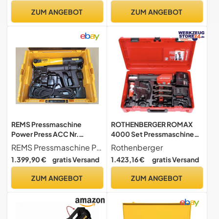
Elektrohydraulische
ZUM ANGEBOT
ZUM ANGEBOT
Presse, akkubetriebene
Presse, Presstechnik,
Pressbacken, Presszangen
REMS Pressmaschine
ROTHENBERGER ROMAX
Power Press ACC Nr.
4000 Set Pressmaschine
577013 in L-Boxx
Standard, EU, 4Ah Akku
REMS Pressmaschine Power Press ACC Nr. 577013 in L Boxx Radialpresse Sanitär
Rothenberger
Radialpresse Sanitär
Kapazität, SV Pressbacken
1.399,90 €
gratis Versand
1.423,16 €
gratis Versand
Kontur, 15mm-22mm-
28mm Arbeitsbereich
ZUM ANGEBOT
ZUM ANGEBOT
Durchmesser | 1000001924
| Einpresswerkzeug für
Rohre