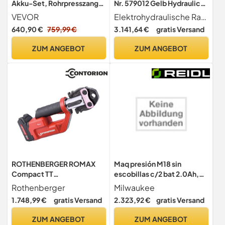
Akku-Set, Rohrpresszange,
Nr. 579012 Gelb Hydraulic
elektrisches
Press Pressmaschine
VEVOR
Elektrohydraulische Radialpresse mit Zwangsablauf zur Herstellung von Pressverbindungen 10 - 108 (110) mm, 3 8 - 4'.
Rohrcrimpwerkzeug mit
Presszange Radialpresse
640,90 €
759,99 €
3.141,64 €
gratis Versand
V15-, V22-, V28-Backen,
mit Systemkoffer XL-Boxx
Presswerkzeug-Set mit 2
ZUM ANGEBOT
ZUM ANGEBOT
Stück 18-V-2,0-Ah-Akkus,
Schnellladegerät und
Tragetasche
ROTHENBERGER ROMAX
Maq presión M18 sin
Compact TT
escobillas c/2 bat 2.0Ah,
Pressmaschine, EU, 1/4"-1-
cargador, 3 Tenazas tipo TH
Rothenberger
Milwaukee
1/8" Arbeitsbereich
de 16, 20, 32 mm
1.748,99 €
gratis Versand
2.323,92 €
gratis Versand
Durchmesser | 1000002121
| Presswerkzeug für Rohre,
ZUM ANGEBOT
ZUM ANGEBOT
Rohrpressmaschine