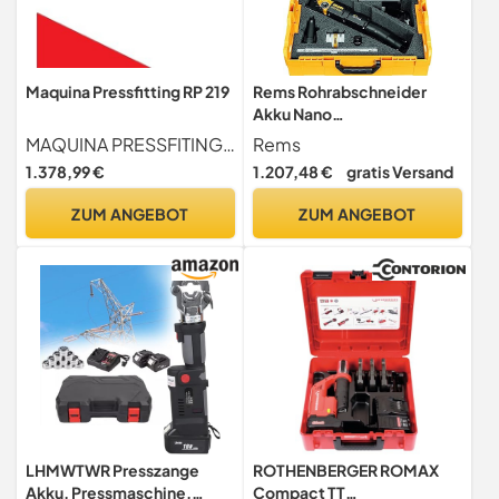
Maquina Pressfitting RP 219
Rems Rohrabschneider
Akku Nano
(gegendruckrollen aus
MAQUINA PRESSFITING RP 219
Rems
gehärtetem Stahl, mit
1.378,99 €
1.207,48 €
gratis Versand
Tragetasche, 10-40 mm)
844X01 R220
ZUM ANGEBOT
ZUM ANGEBOT
LHMWTWR Presszange
ROTHENBERGER ROMAX
Akku, Pressmaschine,
Compact TT