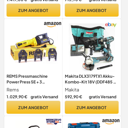
Set mit Pressbacken
Rohrcrimpwerkzeug mit
V15-, V22-, V28-Backen,
ZUM ANGEBOT
ZUM ANGEBOT
Presswerkzeug-Set mit 2
Stück 18-V-4,0-Ah-Akku,
Schnellladegerät und
Tragetasche
REMS Pressmaschine
Makita DLX3179TX1 Akku-
Power Press SE + 3
Kombo-Kit 18V (DDF485 +
Pressbacken Presszangen
DHR171 + DGA511) / 5,0 Ah,
Rems
Makita
M oder V Auswahl
2 Akkus + Ladegerät in
1.029,90 €
gratis Versand
592,90 €
gratis Versand
Transporttasche
ZUM ANGEBOT
ZUM ANGEBOT