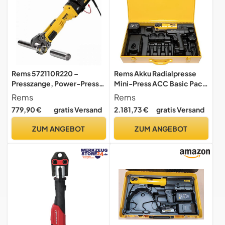
Rems 572110R220 –
Rems Akku Radialpresse
Presszange, Power-Press
Mini-Press ACC Basic Pack
Eingang
(Schubkraft 22 kN,
Rems
Rems
Pressmaschine mit
779,90 €
gratis Versand
2.181,73 €
gratis Versand
Stahlkasten, automatischer
Rücklauf, kompakte
ZUM ANGEBOT
ZUM ANGEBOT
Bauform) 578012 R220