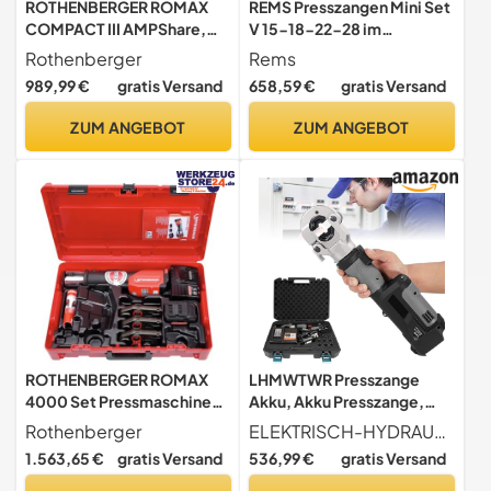
ROTHENBERGER ROMAX
REMS Presszangen Mini Set
COMPACT III AMPShare,
V 15-18-22-28 im
Basic Set 1, 2x2Ah Akku |
Systemkoffer L-Boxx
Rothenberger
Rems
1000004272 | Pressen,
(578060 R)
989,99 €
gratis Versand
658,59 €
gratis Versand
Pressmaschine,
Presszange, hydraulisch,
ZUM ANGEBOT
ZUM ANGEBOT
elektro-hydraulisch,
elektrohydraulisch, akku-
betrieben
ROTHENBERGER ROMAX
LHMWTWR Presszange
4000 Set Pressmaschine
Akku, Akku Presszange,
Standard, EU, 4Ah Akku
Pressmaschine, Mit
Rothenberger
ELEKTRISCH-HYDRAULISCHES CRIMPGERÄT Dieses elektrohydraulische Crimpwerkzeug zeichnet sich durch hochwertige Crimp-Einsätze für Querschnitte von 10 bis 300 mm aus. Es ermöglicht präzise, zuverlässige Verbindungen sowohl für Kupfer- als auch Aluminiumkabel und ist für ein breites Anwendungsspektrum konzipiert.
Kapazität, TH Pressbacken
Drucksensor für 10-300
1.563,65 €
gratis Versand
536,99 €
gratis Versand
Kontur, 16mm-20mm-
mm² und 12 Crimp-
26mm Arbeitsbereich
Einsätzen, Akku-