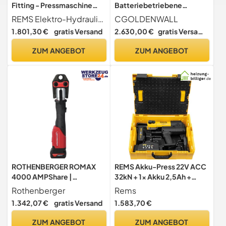
Fitting - Pressmaschine
Batteriebetriebene
Power Press SE "TH" Set
Crimpzange 16-400 mm²
REMS Elektro-Hydraulische Armatur - Power Press SE TH Set (Neugerät)
CGOLDENWALL
(Neugerät)
Elektrische Hydraulische
1.801,30 €
gratis Versand
2.630,00 €
gratis Versand
Draht-Crimper Elektrische
Crimpzange für Al/Cu-
ZUM ANGEBOT
ZUM ANGEBOT
Leiter, CE-geprüft
ROTHENBERGER ROMAX
REMS Akku-Press 22V ACC
4000 AMPShare |
32kN + 1x Akku 2,5Ah +
1000004165 | Pressen,
Schnellladegerät in L-Boxx
Rothenberger
Rems
Pressmaschine,
Set (576011 R220)
1.342,07 €
gratis Versand
1.583,70 €
Presswerkzeug,
Presszange
ZUM ANGEBOT
ZUM ANGEBOT