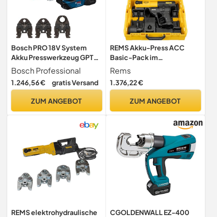
Bosch PRO 18V System
REMS Akku-Press ACC
Akku Presswerkzeug GPT
Basic-Pack im
18V-19 (19 kN Kraft, um
Systemkoffer L-Boxx für
Bosch Professional
Rems
360° drehbarer Kopf, inkl.
Pressverbindungen D
1.246,56 €
gratis Versand
1.376,22 €
Pressbacke Comp. U16,
U20, U25, L-BOXX)
ZUM ANGEBOT
ZUM ANGEBOT
REMS elektrohydraulische
CGOLDENWALL EZ-400