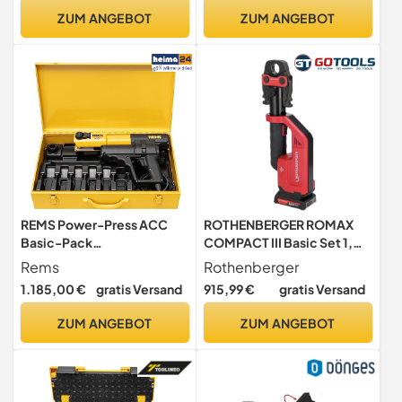
Einpresswerkzeug für
ZUM ANGEBOT
ZUM ANGEBOT
Rohre, Rohrpressmaschine
REMS Power-Press ACC
ROTHENBERGER ROMAX
Basic-Pack
COMPACT III Basic Set 1,
(elektrohydraulische
1x2Ah, EU, AMP -
Rems
Rothenberger
Radialpresse 32 kN, mit
1000004267
1.185,00 €
gratis Versand
915,99 €
gratis Versand
Sicherheits-Tippschalter,
in stabilen
ZUM ANGEBOT
ZUM ANGEBOT
Stahlblechkasten) 577010
R220