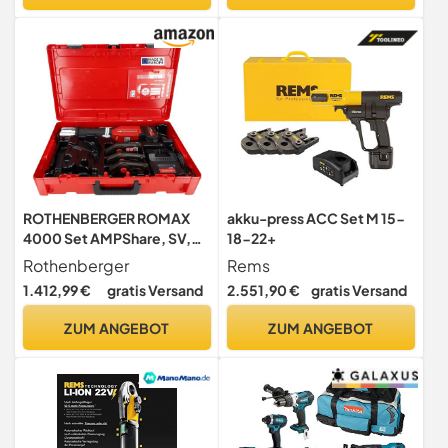
ROTHENBERGER ROMAX
akku-press ACC Set M 15-
4000 Set AMPShare, SV,
18-22+
15-22-28mm, 4Ah Akku |
Rothenberger
Rems
1000004173
1.412,99 €
gratis Versand
2.551,90 €
gratis Versand
Pressmaschine,
Elektrohydraulische
ZUM ANGEBOT
ZUM ANGEBOT
Presse, akkubetriebene
Presse, Presstechnik,
Pressbacken, Presszangen