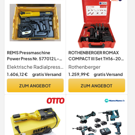
REMS Pressmaschine
ROTHENBERGER ROMAX
Power Press Nr. 577012 L-
COMPACT III Set TH16-20-
BOXX Koffer Sanitär
26, 2Ah, EU, CAS |
Elektrische Radialpresse mit Abschaltsignal.
Rothenberger
Heizung Presse
1000004279 |
1.606,12 €
gratis Versand
1.259,99 €
gratis Versand
Pressdatenerfassung,
Pressbacken
ZUM ANGEBOT
ZUM ANGEBOT