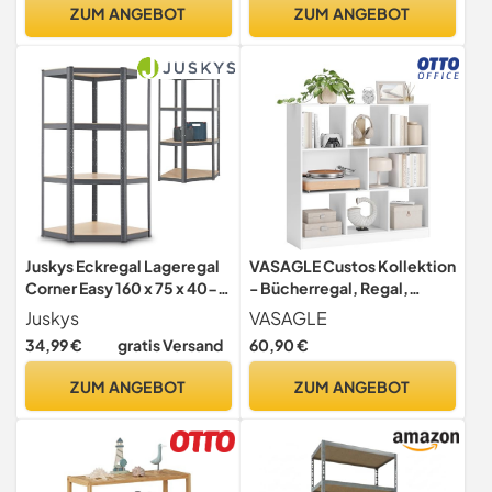
Steckregal, Garagenregal,
belastbar, 4 verstellbare
ZUM ANGEBOT
ZUM ANGEBOT
Lagerregal
Ablagen, silbern
GLR048EZ01
Juskys Eckregal Lageregal
VASAGLE Custos Kollektion
Corner Easy 160 x 75 x 40-
- Bücherregal, Regal,
75 cm - 320 kg, 4 Böden
Würfelregal, Standregal, 8
Juskys
VASAGLE
MDF Holz - Metall verzinkt -
offene Fächer, horizontal,
34,99 €
gratis Versand
60,90 €
Schwerlastregal
vertikal oder kopfüber
Steckregal Kellerregal Grau
verwendbar, 30 x 97,5 x 100
ZUM ANGEBOT
ZUM ANGEBOT
cm, Wohnzimmer, weiß
LBC52WT