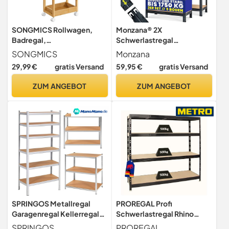
SONGMICS Rollwagen,
Monzana® 2X
Badregal,
Schwerlastregal
Badezimmerregal mit 3
180x90x40cm Schwarz
SONGMICS
Monzana
Ebenen, Nischenregal
Montagematerial 1750kg
29,99 €
gratis Versand
59,95 €
gratis Versand
Bambus, Regal schmal,
10 MDF-Platten Kellerregal
Nischenwagen auf Rollen,
Lagerregal Steckregal
ZUM ANGEBOT
ZUM ANGEBOT
platzsparend, 20 x 30 x 80
Metallregal Werkstattregal
cm, naturbeige
BCB083N01
SPRINGOS Metallregal
PROREGAL Profi
Garagenregal Kellerregal
Schwerlastregal Rhino
110 x 225 x 50 cm 6 Ablagen
EXTRA BREIT schwarz
SPRINGOS
PROREGAL