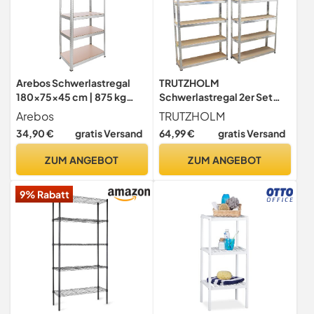
Arebos Schwerlastregal
TRUTZHOLM
180x75x45 cm | 875 kg
Schwerlastregal 2er Set
Tragkraft | 5 MDF-Platten |
200x100x30 cm verzinkt,
Arebos
TRUTZHOLM
Einfache Montage durch
Steckregal mit 6 MDF-
34,90 €
gratis Versand
64,99 €
gratis Versand
Stecksystem Regal
Böden je Regal, 900 kg
Lagerregal Kellerregal
Tragkraft, Lagerregal für
ZUM ANGEBOT
ZUM ANGEBOT
Steckregal Werkstattregal
Keller Garage Büro Archiv
| verzinkt
9% Rabatt