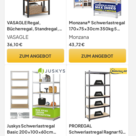
VASAGLE Regal,
Monzana® Schwerlastregal
Bücherregal, Standregal,
170x75x30cm 350kg 5
DVD-Regal, mit 4 Ebenen,
MDF-Platten Regal
VASAGLE
Monzana
Büroregal, offene Ablagen,
Lagerregal Kellerregal
36,10 €
43,72 €
für Büro, Wohnzimmer,
Steckregal Werkstattregal
Schlafzimmer, Küche, 30 x
ZUM ANGEBOT
ZUM ANGEBOT
66 x 120 cm, vintagebraun-
tintenschwarz LLS60BX
Juskys Schwerlastregal
PROREGAL
Basic 200x100x60cm
Schwerlastregal Ragnar für