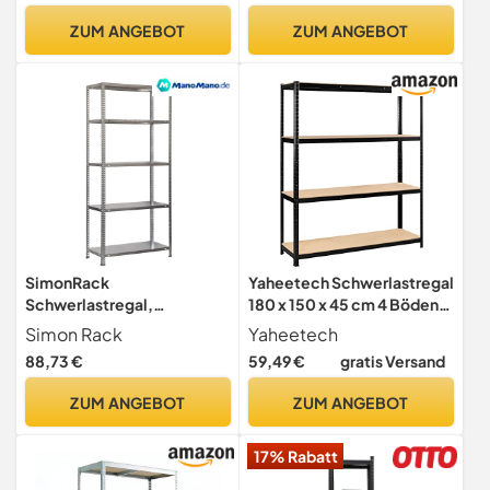
Lagerregal Kellerregal
mit Werkbank-Option,
ZUM ANGEBOT
ZUM ANGEBOT
Steckregal Werkstattregal
Lagerregal für Werkstatt,
| verzinkt
Garage, Keller - 350 kg
SimonRack
Yaheetech Schwerlastregal
Schwerlastregal,
180 x 150 x 45 cm 4 Böden
Lagerregal, 180x90x40
265kg pro Boden Schwarz
Simon Rack
Yaheetech
Metallregal, Kellerregal,
88,73 €
59,49 €
gratis Versand
Biegestelle 100 kg, 5
Fachböden, Galvanisiert -
ZUM ANGEBOT
ZUM ANGEBOT
Comfort
17% Rabatt