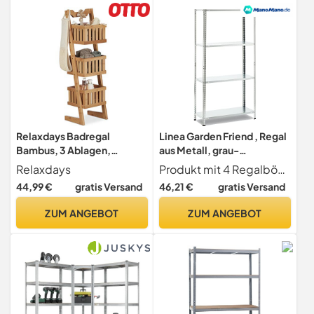
Relaxdays Badregal
Linea Garden Friend , Regal
Bambus, 3 Ablagen,
aus Metall, grau-
Allzweckregal, natur
metallisch.
Relaxdays
Produkt mit 4 Regalböden. Maße H 147 x B 75 x T 30 cm
44,99 €
gratis Versand
46,21 €
gratis Versand
ZUM ANGEBOT
ZUM ANGEBOT