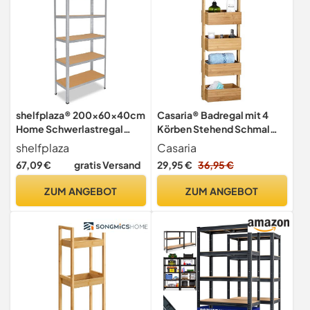
shelfplaza® 200x60x40cm
Casaria® Badregal mit 4
Home Schwerlastregal
Körben Stehend Schmal
verzinkt/Metallregal mit 5
Bambus Holz 88x16x28cm
shelfplaza
Casaria
Böden/Kellerregal Metall,
Ablagen Standregal Küche
67,09 €
gratis Versand
29,95 €
36,95 €
Garagenregal,
Badezimmer Küchenregal
Werkstattregal oder Regal
Korbregal Bad Regal
ZUM ANGEBOT
ZUM ANGEBOT
Lagerregal/Steckregal
Organizer
Metall mit 175kg Tragkraft