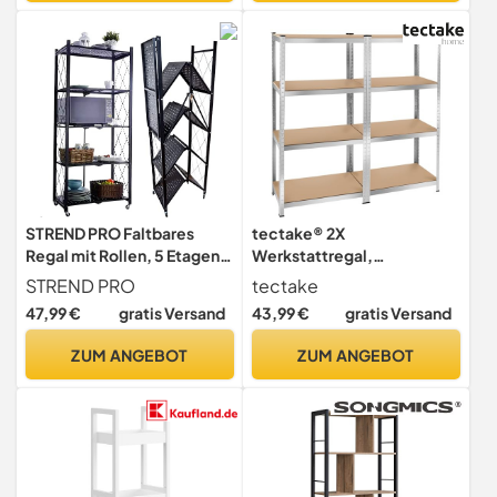
Steckregal,
Weitspannregal
STREND PRO Faltbares
tectake® 2X
Regal mit Rollen, 5 Etagen,
Werkstattregal,
zusammenklappbarer
Schwerlastregal,
STREND PRO
tectake
Aufbewahrungswagen, 250
Regalsystem stehend mit 8
47,99 €
gratis Versand
43,99 €
gratis Versand
kg Räder,
Regal Böden, Metall
Aufbewahrungsregal aus
Lagerregal, Kellerregal,
ZUM ANGEBOT
ZUM ANGEBOT
schwarzem Metall,
Werkstatteinrichtung,
Klappregal für Küche, Büro
Garage, Steckregal, zur
Aufbewahrung, Lastenregal
- 640 kg