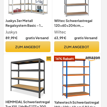
Juskys 3er Metall
Wiltec Schwerlastregal
Regalsystem Basic - 1
120x60x204cm,
Eckregal & 2 Lagerregale -
200kg/Ablage, Steckregal
Juskys
Wiltec
15 Böden aus MDF Holz -
verzinkt aus Stahl,
89,99 €
gratis Versand
63,99 €
gratis Versand
2625 kg - Schwerlastregal
Lastenregal mit 5 Ablagen,
Lagerregal Kellerregal
Werkstattregal
ZUM ANGEBOT
ZUM ANGEBOT
(Silver)
16% Rabatt
HEMMDAL Schwerlastregal
Yaheetech Schwerlastregal
Typ XXL | HxBxT 177 x 200 x
180 x 120 x 60 cm 5 Böden