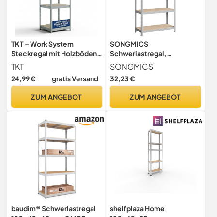
TKT – Work System
SONGMICS
Steckregal mit Holzböden
Schwerlastregal,
180x46x46cm - Verzinktes
Kellerregal, Lagerregal, 40
TKT
SONGMICS
Regal mit 175kg Tragkraft
x 90 x 180 cm, Regal mit
24,99 €
gratis Versand
32,23 €
pro Boden.
Stahlgestell, bis 875 kg
Schwerlastregal mit 4
belastbar, 5 verstellbare
ZUM ANGEBOT
ZUM ANGEBOT
Böden für Werkstatt,
Ablagen, silbern GLR40SV
Wohn- & Kellerraum
baudim® Schwerlastregal
shelfplaza Home