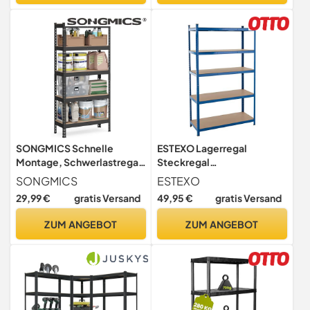
SONGMICS Schnelle
ESTEXO Lagerregal
Montage, Schwerlastregal,
Steckregal
Standregal, Lagerregal,
Schwerlastregal
SONGMICS
ESTEXO
Küchenregal, Regal, 5
Kellerregal Regal verzinkt
29,99 €
gratis Versand
49,95 €
gratis Versand
Ablagen, 30 x 75 x 150 cm,
Werkstattregal Werkbank
bis 875 kg belastbar, für
Regal Blau 200x120x50cm
ZUM ANGEBOT
ZUM ANGEBOT
Keller, Küche,
| 875kg
Arbeitszimmer, schwarz
GLR300B01