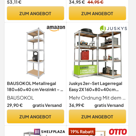
53,11 €
34,95 €
44,95 €
belastbar, Silber, mit 5
Fachböden, je 175 kg
ZUM ANGEBOT
ZUM ANGEBOT
belastbar,
höhenverstellbar,
Schwerlastregal -
Doppelpack!
BAUSOKOL Metallregal
Juskys 2er-Set Lagerregal
180x60x40 cm Verzinkt – 5
Easy 2X 160x80x40cm
MDF Böden – Tragkraft
(HxBxT) | 640kg Traglast | 8
BAUSOKOL
Mehr Ordnung Mit dem 2er Lagerregal Set Easy bringen Sie Ordnung in Keller, Garage, Werkstatt, Lager oder Abstellkammer. Ideal zur Aufbewahrung von Gartenzubehör, Werkzeug, Vorräte, Getränke oder Aktenordner.
875kg – Lagerregal,
Böden | Metall
29,90 €
gratis Versand
36,99 €
gratis Versand
Werkstattregal,
Schwerlastregal
Kellerregal,
Kellerregal Steckregal
ZUM ANGEBOT
ZUM ANGEBOT
Schwerlastregal,
Regal Regalsystem
Steckregal, Kleines Regal
Metallregal
19% Rabatt