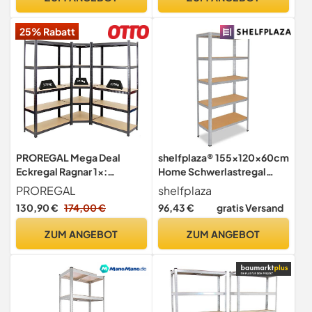
25% Rabatt
PROREGAL Mega Deal
shelfplaza® 155x120x60cm
Eckregal Ragnar 1x:
Home Schwerlastregal
180x70x40cm | 2X:
verzinkt/Metallregal mit 5
PROREGAL
shelfplaza
180x90x40cm Schwarz
Böden/Kellerregal Metall,
130,90 €
174,00 €
96,43 €
gratis Versand
Fachlast 175kg, Kellerregal,
Garagenregal,
Steckregal, Garagenregal,
Werkstattregal oder Regal
ZUM ANGEBOT
ZUM ANGEBOT
Lagerregal
Lagerregal/Steckregal
Metall mit 175kg Tragkraft