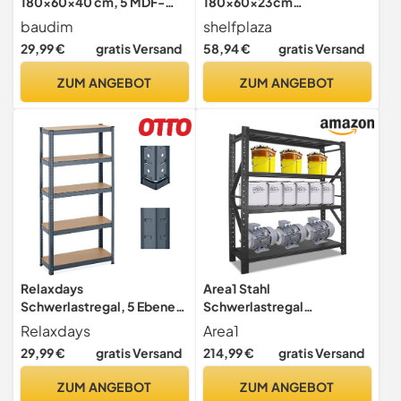
180x60x40 cm, 5 MDF-
180x60x23cm
Böden, 875 kg, Verzinkt,
Schwerlastregal verzinkt
baudim
shelfplaza
Metall
mit 5 Böden x 175kg
29,99 €
gratis Versand
58,94 €
gratis Versand
ZUM ANGEBOT
ZUM ANGEBOT
Relaxdays
Area1 Stahl
Schwerlastregal, 5 Ebenen,
Schwerlastregal
HBT 150x75x30 cm,
200x200x50cm (HxLxB)
Relaxdays
Area1
Metall, anthrazit
schwarz Massive
29,99 €
gratis Versand
214,99 €
gratis Versand
Industriequalität für
Warenlager, Garage, oder
ZUM ANGEBOT
ZUM ANGEBOT
Kellerregal