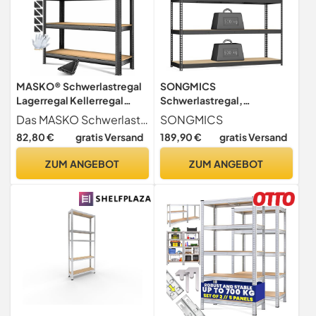
MASKO® Schwerlastregal
SONGMICS
Lagerregal Kellerregal
Schwerlastregal,
160x160x60cm, 1200kg
Standregal, 4 Ablagen aus 8
Das MASKO Schwerlastregal beeindruckt mit seiner außergewöhnlichen Stabilität, unterstützt durch zusätzliche Mittelstreben, die eine robuste Konstruktion gewährleisten. Diese Konstruktion ist speziell entworfen, um schweren Lasten standzuhalten, was es ideal macht für die Lagerung von schweren Gegenständen, Werkzeugen und Ausrüstungen in verschiedenen Umgebungen wie Werkstätten, Garagen oder Lagerhallen.
SONGMICS
belastbar 4 verstellbare
mm dickem MDF,
82,80 €
gratis Versand
189,90 €
gratis Versand
Ablagen, MDF-Platten
Lagerregal,
Regal aus Metall,
Aufbewahrungsregal, bis
ZUM ANGEBOT
ZUM ANGEBOT
Steckregal, Werkstattregal
2000 kg belastbar, Keller,
Stahlgestell Garage
Garage, Lagerraum,
Werkbank Schwarz
tintenschwarz, 60 x 200 x
183 cm, GLR728BZ01