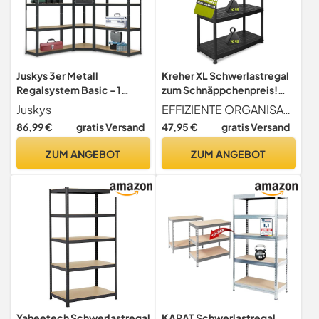
Juskys 3er Metall
Kreher XL Schwerlastregal
Regalsystem Basic - 1
zum Schnäppchenpreis!
Eckregal & 2 Lagerregale -
92,5 x 45,8 x 141 cm mit 4
Juskys
EFFIZIENTE ORGANISATION ZUM KLEINEN PREIS - Bringen Sie Ordnung in Haushalt, Werkstatt, Keller, Garage, Garten und mehr mit den leichtgewichtigen und flexiblen Kunststoff Schwerlast-Regalen von Kreher. Einfacher Aufbau und robuste Konstruktion bieten nahtlose Ordnungssysteme für die Aufbewahrung, während das waschbare recycelte Kunststoff-Material für robuste Langlebigkeit sorgt. Die perfekte Ordnungslösung, preiswert und flexibel für ein nachhaltiges und umweltfreundliches Zuhause!
15 Böden aus MDF Holz -
Böden und 280 kg
86,99 €
gratis Versand
47,95 €
gratis Versand
2625 kg - Schwerlastregal
Gesamtbelastung! TÜV
Lagerregal Kellerregal -
Rheinland
ZUM ANGEBOT
ZUM ANGEBOT
Grau
Yaheetech Schwerlastregal
KARAT Schwerlastregal,