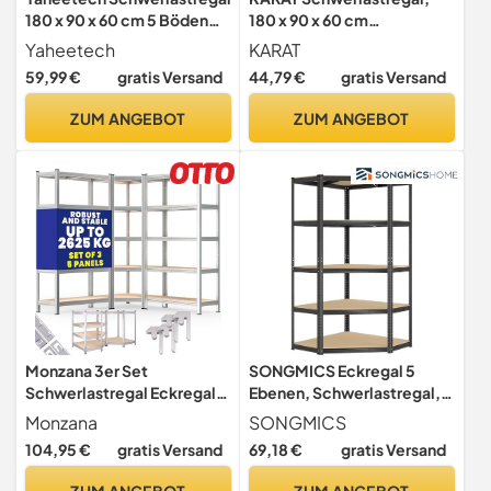
180 x 90 x 60 cm 5 Böden
180 x 90 x 60 cm
Belastbarkeit : 875kg
Steckregal, Kellerregal,
Yaheetech
KARAT
Lagerregal, Metallregal -
59,99 €
gratis Versand
44,79 €
gratis Versand
aus Stahl Metall - 5
verstellbare Böden
ZUM ANGEBOT
ZUM ANGEBOT
(Verzinkt)
Monzana 3er Set
SONGMICS Eckregal 5
Schwerlastregal Eckregal
Ebenen, Schwerlastregal,
180 x 90 x 40 cm
Metall, Lagerregal für
Monzana
SONGMICS
Garage, Abstellraum,
104,95 €
gratis Versand
69,18 €
gratis Versand
Kellerregal, bis 875 kg
belastbar, 1er Set（180 x 70
ZUM ANGEBOT
ZUM ANGEBOT