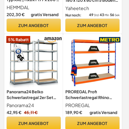
60 cm | Graphitgrau
Belastbarkeit : 875kg
HEMMDAL
Yaheetech
202,30 €
gratis Versand
49
43
55
Nur noch:
Std
Min
Sek
ZUM ANGEBOT
ZUM ANGEBOT
5% Rabatt
Panorama24 Belko
PROREGAL Profi
Schwerlastregal 2er Set
Schwerlastregal Rhino
Lagerregal 180 x 90 x 40
EXTRA BREIT blau/orange
Panorama24
PROREGAL
cm, 2 Stück, Kellerregal,
HxBxT 180x200x60cm
42,95 €
45,11 €
189,90 €
gratis Versand
Steckregal, Werkstattregal
Fachlast 500kg 4X
belastbar bis 875kg
Spanplatten-Ebenen 8mm
ZUM ANGEBOT
ZUM ANGEBOT
Garagenregal, Lagerregal,