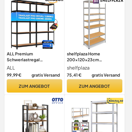
LGR104B01
ALL Premium
shelfplaza Home
Schwerlastregal
200x120x23cm
180x90x40cm - 2er Set
Schwerlastregal verzinkt
ALL
shelfplaza
Schwarz 1250kg Traglast
mit 7 Böden x 125kg
99,99 €
gratis Versand
75,41 €
gratis Versand
stabiles Kellerregal Metall,
Lagerregal & Vorratsregal
ZUM ANGEBOT
ZUM ANGEBOT
ideale Regale für
kellerraum, Regal Keller &
abstellraum Regal