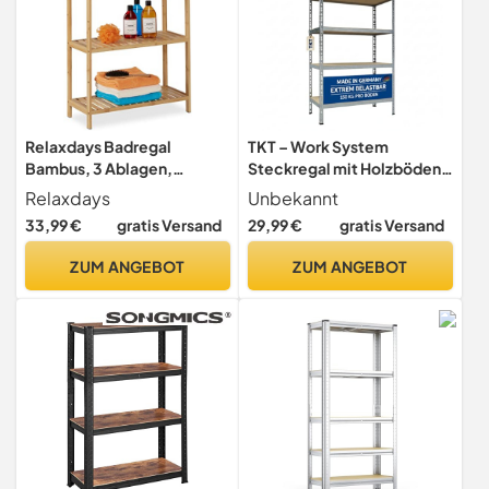
Relaxdays Badregal
TKT – Work System
Bambus, 3 Ablagen,
Steckregal mit Holzböden
schmales Standregal, Natur
180x90x40cm - Verzinktes
Relaxdays
Unbekannt
Regal mit 150kg Tragkraft
33,99 €
gratis Versand
29,99 €
gratis Versand
pro Boden.
Schwerlastregal mit 5
ZUM ANGEBOT
ZUM ANGEBOT
Böden für Werkstatt,
Wohn- & Kellerraum