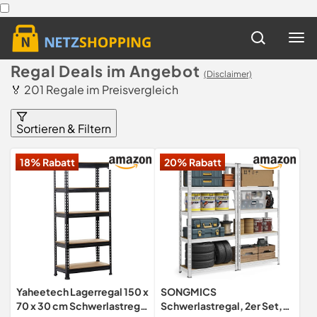
Regal Deals im Angebot
(Disclaimer)
🏅 201 Regale im Preisvergleich
Sortieren & Filtern
18% Rabatt
20% Rabatt
Yaheetech Lagerregal 150 x
SONGMICS
70 x 30 cm Schwerlastregal
Schwerlastregal, 2er Set,