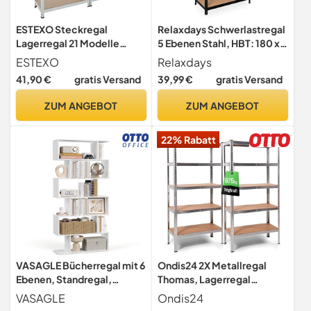
ESTEXO Steckregal
Relaxdays Schwerlastregal
Lagerregal 21 Modelle
5 Ebenen Stahl, HBT: 180 x
wählbar Schwerlastregal
90 x 45 cm, schwarz
ESTEXO
Relaxdays
Regal Kellerregal
41,90 €
gratis Versand
39,99 €
gratis Versand
Werkstattregal Werkbank
Garagenregal (Verzinkt / 2x
ZUM ANGEBOT
ZUM ANGEBOT
160x80x40cm / 640kg)
22% Rabatt
VASAGLE Bücherregal mit 6
Ondis24 2X Metallregal
Ebenen, Standregal,
Thomas, Lagerregal
freistehend
90x40x180 (H) cm,
VASAGLE
Ondis24
Kellerregal bis 875kg