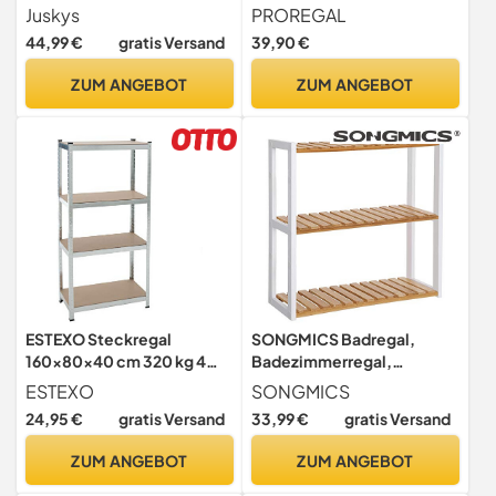
(HxBxT) - 875 kg - 5 Böden
Gesamtlast 875kg Maße:
Juskys
PROREGAL
- Lagerregal Steckregal
180x90x40 Schwarz,
44,99 €
gratis Versand
39,90 €
Metall Kellerregal
Kellerregal, Steckregal,
Regalsystem Regal
Garagenregal, Lagerregal
ZUM ANGEBOT
ZUM ANGEBOT
(Verzinkt)
ESTEXO Steckregal
SONGMICS Badregal,
160x80x40 cm 320 kg 4
Badezimmerregal,
Böden Lagerregal
Bambus-Regal,
ESTEXO
SONGMICS
Werkstattregal verzinkt
Pflanzenregal mit 3
24,95 €
gratis Versand
33,99 €
gratis Versand
verstellbaren Ablagen,
Wandmontage,
ZUM ANGEBOT
ZUM ANGEBOT
freistehend, für
Wohnzimmer, Flur, Küche,