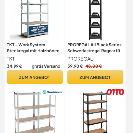
TKT – Work System
PROREGAL All Black Series
Steckregal mit Holzböden
Schwerlastregal Ragnar für
& Unterzug 180x92x46cm -
Gesamtlast 500kg Maße:
TKT
PROREGAL
Verzinktes Regal mit 265kg
180x45x45cm Matt
34,99 €
gratis Versand
39,90 €
48,00 €
Tragkraft pro Boden.
Schwarz, Kellerregal,
Schwerlastregal mit 5
Steckregal, Garagenregal
ZUM ANGEBOT
ZUM ANGEBOT
Böden für Werkstatt,
Wohn- & Kellerraum