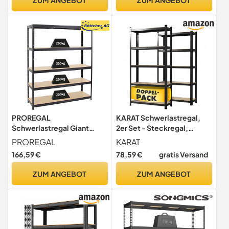
x 40 x 43 cm）
tintenschwarz-naturbeige
GLR080B01
PROREGAL
KARAT Schwerlastregal,
Schwerlastregal Giant
2er Set - Steckregal,
Elephant Schwarz
Kellerregal, Lagerregal - 5
PROREGAL
KARAT
180x150x45cm Fachlast
verstellbare Böden
166,59 €
78,59 €
gratis Versand
200kg Kellerregal,
(Schwarz, 50 x 100 x 200
Steckregal, Garagenregal,
cm)
ZUM ANGEBOT
ZUM ANGEBOT
Lagerregal