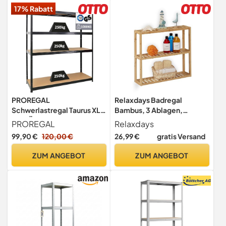
17% Rabatt
60 x 15 x 54 cm, Natur und
Weiß BCB13WN
PROREGAL
Relaxdays Badregal
Schwerlastregal Taurus XL
Bambus, 3 Ablagen,
mit TÜV/GS Zertifizierung
schmales Hängeregal,
PROREGAL
Relaxdays
180x160x60cm Gesamtlast
Natur
99,90 €
120,00 €
26,99 €
gratis Versand
1000kg Schwarz
Kellerregal, Steckregal,
ZUM ANGEBOT
ZUM ANGEBOT
Garagenregal, Lagerregal