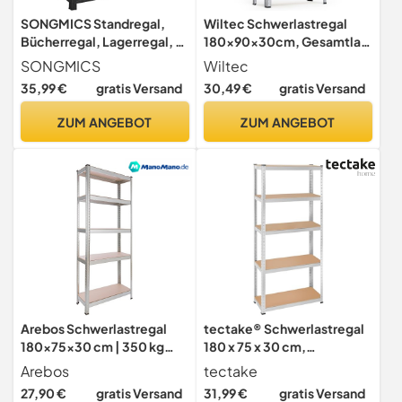
SONGMICS Standregal,
Wiltec Schwerlastregal
Bücherregal, Lagerregal, 4
180x90x30cm, Gesamtlast
Ablagen, verstellbar, 40 x
875kg, Steckregal verzinkt
SONGMICS
Wiltec
80 x 160 cm, bis 520 kg
aus Stahl, Lastenregal mit 5
35,99 €
gratis Versand
30,49 €
gratis Versand
belastbar, für Küche,
Ablagen, Werkstattregal
Wohnzimmer,
ZUM ANGEBOT
ZUM ANGEBOT
vintagebraun-schwarz
GLR044B11
Arebos Schwerlastregal
tectake® Schwerlastregal
180x75x30 cm | 350 kg
180 x 75 x 30 cm,
Tragkraft | 5 MDF-Platten |
Werkstattregal, 70 kg pro
Arebos
tectake
Einfache Montage durch
Boden, Tragkraft 350 kg, 5
27,90 €
gratis Versand
31,99 €
gratis Versand
Stecksystem Regal
verstellbare Böden, Regal