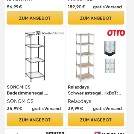
HxBxT 180x200x60cm
56,99 €
189,90 €
gratis Versand
Fachlast 500kg 4X
Spanplatten-Ebenen 8mm
ZUM ANGEBOT
ZUM ANGEBOT
Garagenregal, Lagerregal,
Steckregal,
Weitspannregal
SONGMICS
Relaxdays
Badezimmerregal,
Schwerlastregal, HxBxT:
Standregal mit 4 Ebenen,
180x60x45 cm, verzinkter
SONGMICS
Relaxdays
Aufbewahrungsregal aus
Stahl, Silber
35,99 €
gratis Versand
39,99 €
gratis Versand
Metall, bis 80 kg belastbar,
4 PP-Platten, abnehmbare
ZUM ANGEBOT
ZUM ANGEBOT
Haken, 30 x 30 x 102 cm, für
kleine Räume, schwarz