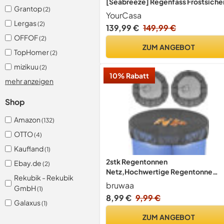
[Seabreeze] Regenfass Frostsiche
Grantop
(2)
aus Kunststoff - Regenwassertonn
YourCasa
- Wasserfass Regenwassertank
Lergas
(2)
139,99 €
149,99 €
Wassertonne für Garten -
OFFOF
(2)
Regentonne schmal (Anthrazit Ohn
ZUM ANGEBOT
Wasserhahn)
TopHomer
(2)
mizikuu
(2)
10% Rabatt
mehr anzeigen
Shop
Amazon
(132)
OTTO
(4)
Kaufland
(1)
2stk Regentonnen
Ebay.de
(2)
Netz,Hochwertige Regentonne
Rekubik - Rekubik
Abdeckung mit Zugkordel,100cm
bruwaa
GmbH
(1)
Verstellbares
8,99 €
9,99 €
Regentonnennetz,Wetterbeständ
Galaxus
(1)
er Mückenschutz Regentonne
ZUM ANGEBOT
Abdeckung.