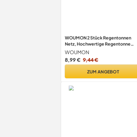
WOUMON 2 Stück Regentonnen
Netz, Hochwertige Regentonne
Abdeckung mit Zugkordel,
WOUMON
Verstellbares Regentonnennetz,
8,99 €
9,44 €
Schutznetz Regentonne Schutz vor
Laub, Insekt (Stil1)
ZUM ANGEBOT