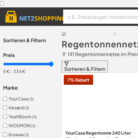
Sortieren & Filtern
Regentonnennetz
🏅 141 Regentonnennetze im Prei
Preis
Sortieren & Filtern
5 €
-
334 €
7% Rabatt
Marke
YourCasa
(3)
Hesørd
(3)
YeahBoom
(3)
WOUMON
(3)
YourCasa Regentonne 240 Liter
bruwaa
(2)