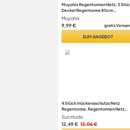
Muyohix Regentonnen Netz, 3 Stü
Deckel Regentonne 80cm
Durchmesser, Verstellbares
Muyohix
Regentonnennetz mit Zugband,
9,99 €
gratis Versan
Regentonne Abdeckung mit
Wellenmuster-Filtersieb, Vor Laub
ZUM ANGEBOT
Stechmücken
4 Stück mückensschutzs Netz
Regentonne, Regentonnen Netz
Regentonnenabdeckung Mit
Sucritude
Zugband, Wetterbeständiger
12,49 €
13,06 €
mückensschutzs Regentonne