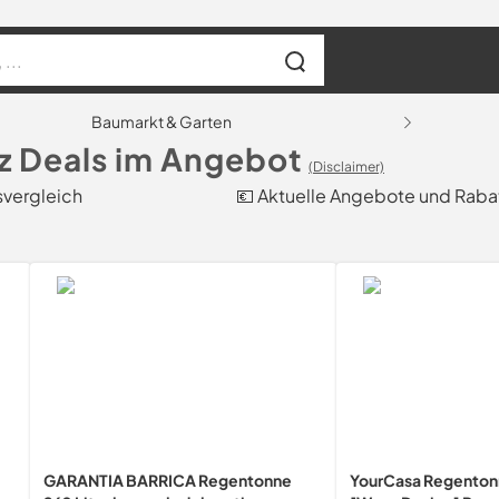
Baumarkt & Garten
 Deals im Angebot
(Disclaimer)
svergleich
💶 Aktuelle Angebote und Raba
GARANTIA BARRICA Regentonne
YourCasa Regentonn