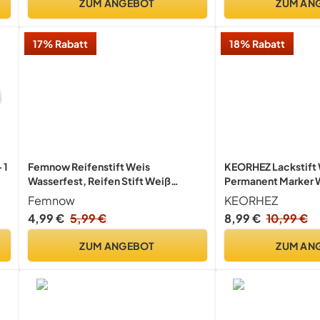
ZUM ANGEBOT
ZUM AN
17% Rabatt
18% Rabatt
 1
Femnow Reifenstift Weis
KEORHEZ Lackstift 
Wasserfest, Reifen Stift Weiß
Permanent Marker W
Wasserfest, Reifenstift Reifenfarbe
Weis Wasserfest, W
Femnow
KEORHEZ
d
Weiß Reifenmarker Gelb,
Schnelltrocknend, f
4,99 €
5,99 €
8,99 €
10,99 €
Reifenkreide 5 Farben zum
Reifen, Holz, Kunsts
Dekorieren Ihrer Reifen
Leder, Metall, Lei
ZUM ANGEBOT
ZUM AN