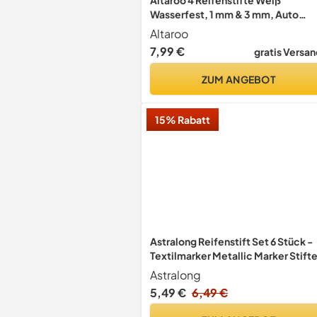
Wasserfest, 1 mm & 3 mm, Auto
Reifenstifte
Altaroo
7,99 €
gratis Versan
ZUM ANGEBOT
15% Rabatt
Astralong Reifenstift Set 6 Stück -
Textilmarker Metallic Marker Stift
Acrylstifte Wasserfest, 1-3mm
Astralong
Rundspitze für Auto Motorrad Reif
5,49 €
6,49 €
Glas, Metall, Textil