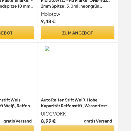
undspitze 10 mm -
2mm Spitze, 5,0ml, neongrün
ten von Metall,
fluoreszierend
Molotow
der nasse
9,48 €
anent,
GEBOT
ZUM ANGEBOT
nstift Weis
Auto Reifen Stift Weiß, Hohe
ft Weiß, Reifen
Kapazität Reifenstift, Wasserfest
est, Reifenmarker
Reifenmarker
UICCVOKK
 Steine,
8,99 €
gratis Versand
gratis Versand
k, Glas, Holz,
 Stift