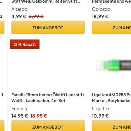
 -
Stift Weiß Gelb 6mm, Reifen Stift
Permanente und we
,
Weiß Wasserfest, Reifenstift Weis
auf Ölbasis für alle
Altaroo
Colozoo
Wasserfest für Auto Motorrad
4,99 €
6,99 €
18,99 €
d
Reifen, Glas, Metall, Gummi
ZUM ANGEBOT
ZUM AN
21% Rabatt
 1
Funcils 15mm Jumbo Ölstift Lackstift
Liquitex 4610985 Pr
Weiß – Lackmarker, 4er Set
Marker, Acrylmarke
hochpigmentierte A
Funcils
Liquitex
d
Wasserbasis für den
14,95 €
18,95 €
10,99 €
Außenbereich, breit
fluoreszierend
ZUM ANGEBOT
ZUM AN