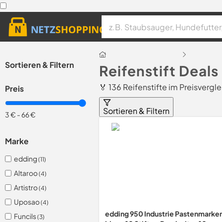
Sortieren & Filtern
Reifenstift Deal
🏅 136 Reifenstifte im Preisvergl
Preis
Sortieren & Filtern
3 €
-
66 €
Marke
edding
(11)
Altaroo
(4)
Artistro
(4)
Uposao
(4)
edding 950 Industrie Pastenmarker
Funcils
(3)