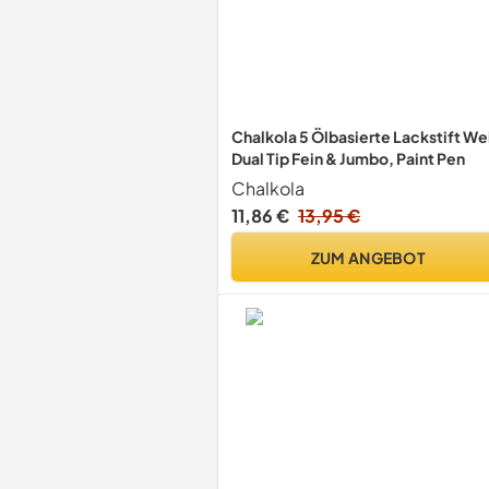
Chalkola 5 Ölbasierte Lackstift We
Dual Tip Fein & Jumbo, Paint Pen
Chalkola
11,86 €
13,95 €
ZUM ANGEBOT