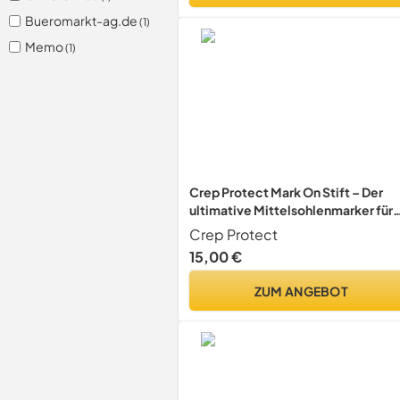
Bueromarkt-ag.de
(1)
Memo
(1)
Crep Protect Mark On Stift – Der
ultimative Mittelsohlenmarker für
Schuhe, Turnschuhepflege (Weiß)
Crep Protect
15,00 €
ZUM ANGEBOT