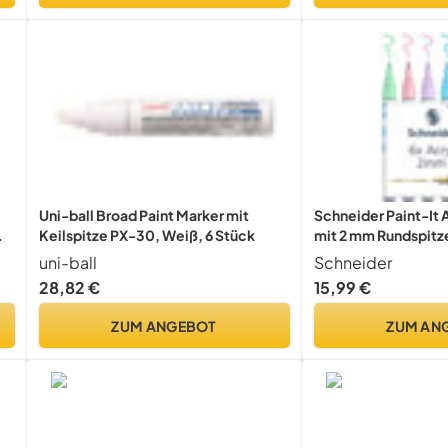
Uni-ball Broad Paint Marker mit
Schneider Paint-It A
Keilspitze PX-30, Weiß, 6 Stück
mit 2 mm Rundspit
Acrylfarben für Hol
uni-ball
Schneider
uvm.) 6 Stück, sort
28,82 €
15,99 €
Strichbreite
ZUM ANGEBOT
ZUM AN