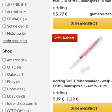
blau - 10 Stifte - Rundspitze 10 mm
JEFFNIUB
(3)
Marker zum Beschriften von Metall
edding
Stein, Holz - raue oder nasse
Aurobliss
(3)
53,77 €
gratis Versan
Oberflächen - permanent,
SEWACC
(3)
wasserfest
ZUM ANGEBOT
Schneider
(2)
Molotow
(2)
29% Rabatt
mehr anzeigen
Shop
Amazon
(118)
OTTO
(4)
Galaxus
(5)
edding 8050 Reifenmarker - weiß -
Ebay
(2)
Stift - Rundspitze 2-4 mm - zum
Hood.de
(1)
Markieren von Reifen und anderen
edding
Gummioberflächen, für drinnen un
Ebay.de
(2)
5,19 €
7,29 €
draußen, wasserfest
Idee-shop.com
(1)
ZUM ANGEBOT
OTTO Office
(1)