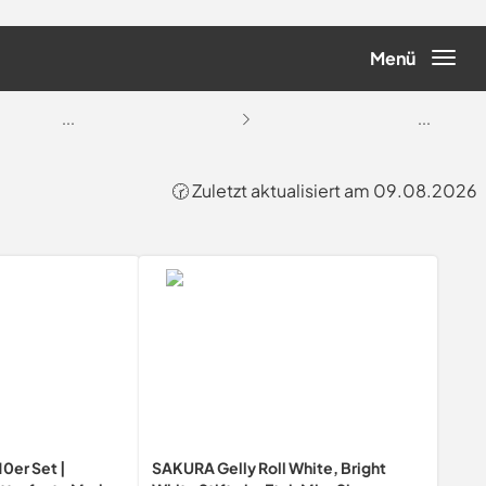
Menü
...
...
🕝 Zuletzt aktualisiert am 09.08.2026
0er Set |
SAKURA Gelly Roll White, Bright