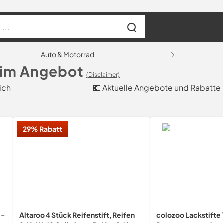
Auto & Motorrad
s im Angebot
(Disclaimer)
eich
💶 Aktuelle Angebote und Rabatte
29% Rabatt
 -
Altaroo 4 Stück Reifenstift, Reifen
colozoo Lackstifte 1