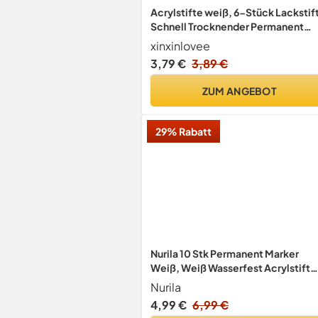
Acrylstifte weiß, 6-Stück Lackstif
Schnell Trocknender Permanent
Marker
xinxinlovee
3,79 €
3,89 €
ZUM ANGEBOT
29% Rabatt
Nurila 10 Stk Permanent Marker
Weiß, Weiß Wasserfest Acrylstift
Wasserfest Rundspitze 2 Mm für
Nurila
Karton, Glass Holz, Metall, Kerami
4,99 €
6,99 €
Tassen, Lackmarker, Stoff, Leinwa