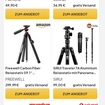
Aluminium bis 5 kg Traglast,
Leichtes Stativ mit
49,90 €
36,95 €
gratis Versand
leichtes Fotostativ mit
Handyhalterung,
Kugelkopf und Arca-Swiss-
Reisestativ Kompatibel für
ZUM ANGEBOT
ZUM ANGEBOT
Schnellwechselplatte,
DSLR, Handy (Gewicht 0,95
Tripod und Monopod
kg, Tragkraft 8 kg)
Freewell Carbon Fiber
SIRUI Traveler 7A Aluminium
Reisestativ 59.1“
Reisestativ mit Panorama-
Leichtgewicht 1.98 lbs
Kugelkopf & für Arca Swiss
FREEWELL
SIRUI
(164cm, 10kg, 1.89kg) -
299,99 €
gratis Versand
99,00 €
gratis Versand
Umwandelbar in
Einbeinstativ, Tragbar &
ZUM ANGEBOT
ZUM ANGEBOT
Kompakt