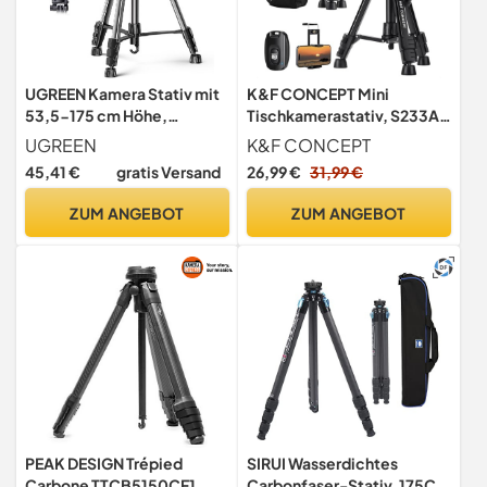
UGREEN Kamera Stativ mit
K&F CONCEPT Mini
53,5-175 cm Höhe,
Tischkamerastativ, S233A0
leichtes und tragbares
63cm Kamera Stativ mit
UGREEN
K&F CONCEPT
Reisestativ, Aluminium
Fernbedienung, klein und
45,41 €
gratis Versand
26,99 €
31,99 €
Dreibein Stativ mit
tragbar für DSLR-Kameras,
Handyhalter und
Camcorder, Smartphone,
ZUM ANGEBOT
ZUM ANGEBOT
Reisetasche für
Projektoren und Teleskope
Smartphones DSLR Canon
Nikon Action Kamera
PEAK DESIGN Trépied
SIRUI Wasserdichtes
Carbone TTCB5150CF1
Carbonfaser-Stativ, 175CM