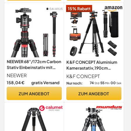
Objektiven,
15% Rabatt
Makrofotografie
NEEWER 68"/172cm Carbon
K&F CONCEPT Aluminium
Stativ Einbeinstativ mit
Kamerastativ,190cm
Mittelsäule, 360°
Handy-Stativ
NEEWER
K&F CONCEPT
Panorama Kugelkopf, Arca
158,04 €
gratis Versand
74
54
59
Nur noch:
Std
Min
Sek
Typ QR Platte, Tasche,
kompaktes leichtes
ZUM ANGEBOT
ZUM ANGEBOT
Kohlefaser Reisestativ Max
Belastung 26,5lb/12kg,
N55C