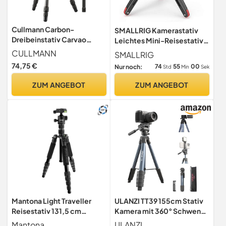
Cullmann Carbon-
SMALLRIG Kamerastativ
Dreibeinstativ Carvao
Leichtes Mini-Reisestativ
816TC
aus Aluminium mit 1/4
CULLMANN
SMALLRIG
Schraubbefestigung stativ,
74,75 €
74
54
59
Nur noch:
Std
Min
Sek
Smartphone, DSLR,
Maximale Tragfähigkeit 2
ZUM ANGEBOT
ZUM ANGEBOT
kg - 2664
Mantona Light Traveller
ULANZI TT39 155cm Stativ
Reisestativ 131,5 cm
Kamera mit 360° Schwenk
schwarz, Kamerastativ aus
& -80°/+90° Neigekopf,
Mantona
ULANZI