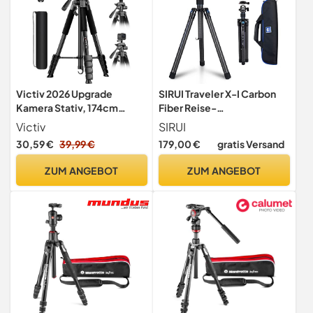
Victiv 2026 Upgrade
SIRUI Traveler X-I Carbon
Kamera Stativ, 174cm
Fiber Reise-
Verstellbares Camera
Kamerastativ,159cm, 1.1kg,
Victiv
SIRUI
Tripod, mehr Stabilität und
Mit B-00K Kugelkopf &
30,59 €
39,99 €
179,00 €
gratis Versand
Komfort, Aluminium
Arca Swiss, Bis 10kg
Dreibein Stativ mit 3-
Traglast, Ultrakompakt
ZUM ANGEBOT
ZUM ANGEBOT
Wege-Kopf für DSLR Canon
33cm
Nikon Sony, Fotostativ für
iPhone Smartphone