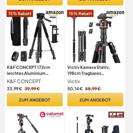
für alle DSRL-Kameras,
Belastbar bis 18 kg
15% Rabatt
15% Rabatt
K&F CONCEPT 172cm
Victiv Kamera Stativ,
leichtes Aluminium
198cm Tragbares
Kamerastativ mit Tasche
Reisestativ, 2-in-1 Dreibein
K&F CONCEPT
Victiv
Stativ & Einbeinstativ mit
33,99 €
39,99 €
50,14 €
58,99 €
360° Panorama Kugelkopf
für DSLR Canon Nikon Sony,
ZUM ANGEBOT
ZUM ANGEBOT
Aluminium Camera Tripod,
Stative für iPhone
Smartphone