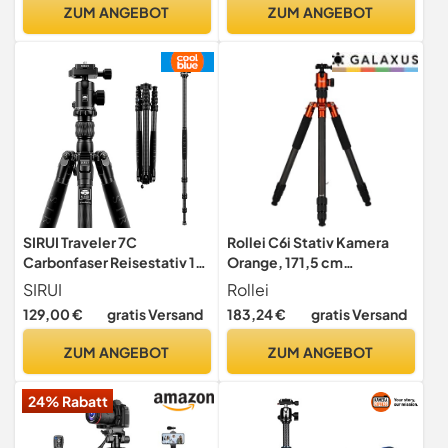
Carbon Kamera-Zubehör
ZUM ANGEBOT
ZUM ANGEBOT
für DSLR, Spiegelreflex,
Spiegellose
SIRUI Traveler 7C
Rollei C6i Stativ Kamera
Carbonfaser Reisestativ 166
Orange, 171,5 cm
cm mit E-10 360°
Fotostativ aus Aluminium
SIRUI
Rollei
Kugelkopf, für Arca Swiss
Kompaktes Dreibeinstativ
129,00 €
gratis Versand
183,24 €
gratis Versand
Schnellwechselplatte,
mit Kugelkopf & Tasche
Tragkraft bis 8kg,
Arca Swiss Kompatibel für
ZUM ANGEBOT
ZUM ANGEBOT
wandelbar zum Monopod
DSLR Tripod mit Monoppod
Funktion, Kamera-Stativ-
24% Rabatt
Tripod