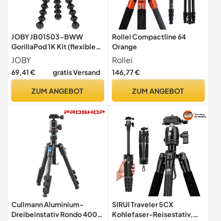
JOBY JB01503-BWW
Rollei Compactline 64
GorillaPod 1K Kit (flexibles
Orange
Kompaktstativ mit
JOBY
Rollei
Kugelkopf für größere
69,41 €
gratis Versand
146,77 €
Kompaktkameras und
CSC/spiegellose Kameras)
ZUM ANGEBOT
ZUM ANGEBOT
Cullmann Aluminium-
SIRUI Traveler 5CX
Dreibeinstativ Rondo 400T
Kohlefaser-Reisestativ,