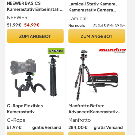
NEEWER BASICS
Lamicall Stativ Kamera,
Kamerastativ Einbeinstativ,
Kamerastativ Camera
77" kompaktes, leichtes
Tripod, 170cm Dreibein-
NEEWER
Lamicall
Reise DSLR Videostativ,
Stative
51,99 €
54,99 €
75
09
58
Nur noch:
Std
Min
Sek
360°Kugelkopf Arca Typ
Schnellwechselplatte
ZUM ANGEBOT
ZUM ANGEBOT
umkehrbare Beine und
umgekehrte Mittelachse,
max. Last 13 lb, TP08
C-Rope Flexibles
Manfrotto Befree
Kamerastativ
Advanced Kamerastativ-
CREATORPOD mit 360 Grad
Kit, mit Twist-Verschluss,
C-Rope
Manfrotto
Kugelkopf, Traglast bis 2kg,
tragbares und kompaktes
51,97 €
gratis Versand
284,00 €
gratis Versand
Arca Swiss, Kamera Stativ
Reisestativ mit Fluidkopf,