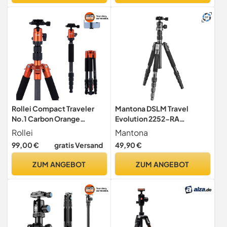
Design Capture V3
spiegellose Kamera,
(ehemals TP62)
Kamerazubehör
Rollei Compact Traveler
Mantona DSLM Travel
No.1 Carbon Orange
Evolution 2252-RA
Kamera Stativ 145cm
Reisestativ, Kamerastativ
Rollei
Mantona
Reisestativ
bis 147 cm, belastbar bis 8
99,00 €
gratis Versand
49,90 €
kg, Dreibein- und
Einbeinstativ, Stativ mit
ZUM ANGEBOT
ZUM ANGEBOT
Kugelkopf und
Schnellwechselplatte