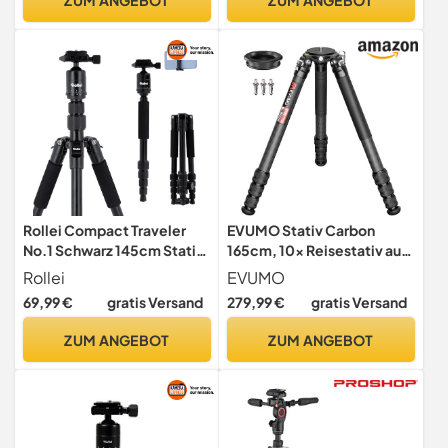
Carbon Fiber Reisestativ für
DSLR Camcorder Kamera
Rollei Compact Traveler
EVUMO Stativ Carbon
No.1 Schwarz 145cm Stativ
165cm, 10x Reisestativ aus
Kamera aus Aluminium
Kohlefaser, Tripod Carbon
Rollei
EVUMO
Fiber mit Magnetische
69,99 €
gratis Versand
279,99 €
gratis Versand
Winkelverstellung, Kamera
Stativ Mit 40mm Rohr,
ZUM ANGEBOT
ZUM ANGEBOT
Fotostativ, Video Stative
für Fotografie, 40kg
Tragkraft