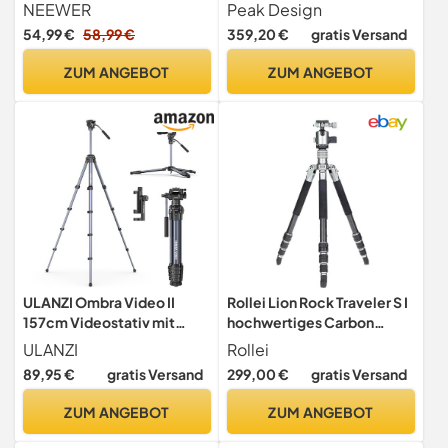
leichtes DSLR Stativ mit
NEEWER
Peak Design
Kugelkopf, Arca Typ
54,99 €
58,99 €
359,20 €
gratis Versand
Schnellwechselplatte,
Handyhalterung
ZUM ANGEBOT
ZUM ANGEBOT
kompatibel mit iPhone
Videoaufzeichnung,
maximale Belastung 11lb,
TP12
ULANZI Ombra Video II
Rollei Lion Rock Traveler S I
157cm Videostativ mit
hochwertiges Carbon
Fluidkopf 360°
Reise-Stativ mit 10kg
ULANZI
Rollei
Pan&-70°/+90° Tilt Pan,
Tragkraft inkl. Stativkopf
89,95 €
gratis Versand
299,00 €
gratis Versand
Travel Tripod mit
und Spikes I Ideal für Reise
Handyhalterung,
und Naturfotografie
ZUM ANGEBOT
ZUM ANGEBOT
Kamerastativ mit Arca
Swiss Kompatibel für DSLR,