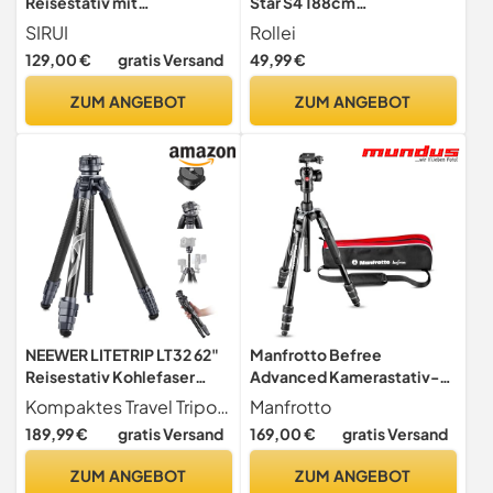
Reisestativ mit
Star S4 188cm
Nivellierbasis, Ultraleicht,
Kamerastativ Kompakt aus
SIRUI
Rollei
15kg Traglast für
Aluminium
129,00 €
gratis Versand
49,99 €
spiegellose Kameras, 23cm
klappbar, ideal für Reise,
ZUM ANGEBOT
ZUM ANGEBOT
Makro & Low-Angle
NEEWER LITETRIP LT32 62"
Manfrotto Befree
Reisestativ Kohlefaser
Advanced Kamerastativ-
Stativ Kamerastativ mit
Set mit Twist-Verschluss,
Kompaktes Travel Tripod aus 100% Kohlefaser Das LT32 (ehemals TP62) aus der tragbaren Stativserie NEEWER LITETRIP ist ein 1
Manfrotto
±15° Nivellierbasis
tragbares Reisestativ-Kit
189,99 €
gratis Versand
169,00 €
gratis Versand
abnehmbarer Mittelachse
mit Kugelkopf, aus
360° Schwenk Arca Typ QR
Aluminium, für DSLR,
ZUM ANGEBOT
ZUM ANGEBOT
Platte kompatibel mit Peak
Spiegelreflexkamera,