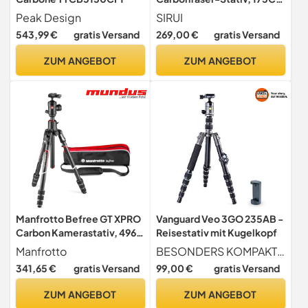
Professionelles
Peak Design
SIRUI
Schwerlast-Kamerastativ
543,99 €
gratis Versand
269,00 €
gratis Versand
mit dreieckiger
Mittelsäule, großes Rohr für
ZUM ANGEBOT
ZUM ANGEBOT
DSLR, Camcorder,
Belastung 15kg (ST-224)
Manfrotto Befree GT XPRO
Vanguard Veo 3GO 235AB -
Carbon Kamerastativ, 496
Reisestativ mit Kugelkopf
Kugelkopf, Twist Lock-
Manfrotto
BESONDERS KOMPAKT Mit einem Packmaß von 33cm und einem Eigengewicht von 1240g ist das Stativ ein idealer Reisebegleiter und kann mithilfe der enthaltenen Smartphone-Halterung und Bluetooth-Fernbedienung für verschiedene Situationen mühelos eingesetzt werden
System, 90-Grad-Säule,
341,65 €
gratis Versand
99,00 €
gratis Versand
200PL-PRO-Platte, für
DSLRs, und spiegellose
ZUM ANGEBOT
ZUM ANGEBOT
Kameras mit Langen