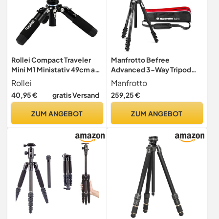
Rollei Compact Traveler
Manfrotto Befree
Mini M1 Ministativ 49cm aus
Advanced 3-Way Tripod
Aluminium Schwarz
Kit, Tripod and Fluid Head in
Rollei
Manfrotto
Aluminium for Cameras and
40,95 €
gratis Versand
259,25 €
Camcorders up to 6 kg,
Ultra-Compact, Photo
ZUM ANGEBOT
ZUM ANGEBOT
Accessories for DSLR, CSC,
Mirrorless, Photo and Video