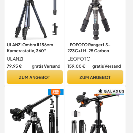
ULANZI Ombra II 156cm
LEOFOTO Ranger LS-
Kamerastativ, 360°
223C+LH-25 Carbon
Kugelkopf, Reisestativ mit
Dreibein Mini Reisestativ
ULANZI
LEOFOTO
Uka Schnellwechselplatte,
für Systemkamera,
79,95 €
gratis Versand
159,00 €
gratis Versand
Dreibein Stativ mit
Kompaktkamera, DSLR mit
Handyhalterung für DSLR,
Kugelkopf inkl
ZUM ANGEBOT
ZUM ANGEBOT
Mirrorless Camera, Handy,
Schnellwechselplatte
(Gewicht 1,21 kg, Tragkraft
Arca-Swiss
10 kg)