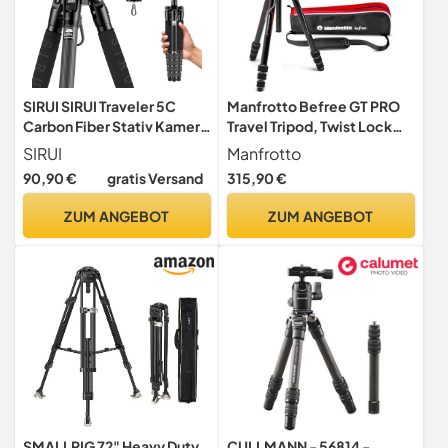
SIRUI SIRUI Traveler 5C
Manfrotto Befree GT PRO
Carbon Fiber Stativ Kamera
Travel Tripod, Twist Lock
| 1380mm | 0.85kg Leicht |
with Ball Head and Bag for
SIRUI
Manfrotto
Mit Kugelkopf & Arca Swiss
Sony, DSLR, CSC,
90,90 €
gratis Versand
315,90 €
| Bis 4kg Traglast | Kompakt
Mirrorless, Lightweight
33cm
Carbon Fibre, Black/Silver,
ZUM ANGEBOT
ZUM ANGEBOT
12 kg Payload,
MKBFRTC4GTA-BH
SMALLRIG 72" Heavy Duty
CULLMANN - 56814 -