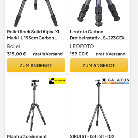
Rollei Rock Solid Alpha XL
Leofoto Carbon-
Mark III, 193cm Carbon
Dreibeinstativ LS-223CEX
Stativ Kamera
Ranger mit Nivellierschale +
Rollei
LEOFOTO
Professionelles
Panoramateller RH-0
315,00 €
gratis Versand
159,00 €
gratis Versand
Dreibeinstativ für Schwere
Kamera 40kg Tragkraft
ZUM ANGEBOT
ZUM ANGEBOT
Kohlefaser Fotostativ mit
Nivellierkopf Schwarz
Camera Tripod
Manfrotto Element
SIRUI ST-124+ST-10X