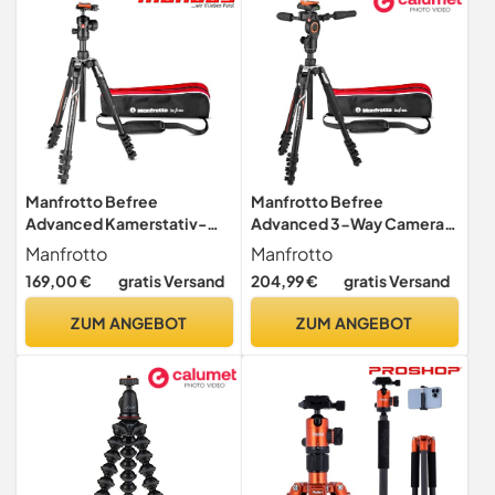
Manfrotto Befree
Manfrotto Befree
Advanced Kamerstativ-
Advanced 3-Way Camera
Kit, Kompatibel mit Sony
Tripod for Sony's Alpha
Manfrotto
Manfrotto
Alpha7, Alpha9 Kameras,
Cameras, Aluminium Travel
169,00 €
gratis Versand
204,99 €
gratis Versand
Reisestativ-Set mit
MiniTripod, Lever Lock,
Kugelkopf und
with 3-Way Fluid Head, for
ZUM ANGEBOT
ZUM ANGEBOT
Schnellverschluss,
Photo and Video, Vlogging
Aluminium-Stativ für
Equipment, Carry Bag,
Kamerazubehör
MKBFRLA-3W