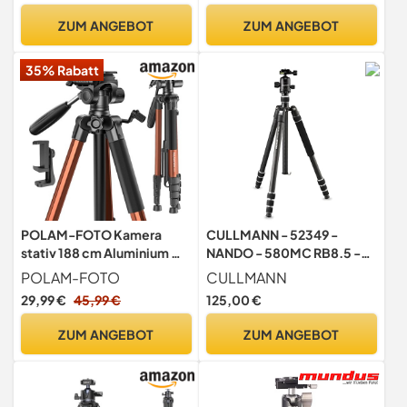
ZUM ANGEBOT
ZUM ANGEBOT
35% Rabatt
POLAM-FOTO Kamera
CULLMANN - 52349 -
stativ 188 cm Aluminium mit
NANDO - 580MC RB8.5 -
3-Wege-Kopf und
Stativ - Carbon -
POLAM-FOTO
CULLMANN
Handyhalter
Reisestativ -
29,99 €
45,99 €
125,00 €
Leichtgewicht -
Schnellspanner - Kompakt
ZUM ANGEBOT
ZUM ANGEBOT
- Schwarz - 186 cm