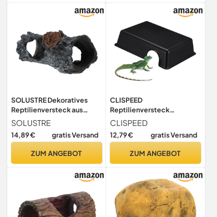
für Kleine Reptilien und
Kleintiere
Amphibien
SOLUSTRE Dekoratives
CLISPEED
Reptilienversteck aus
Reptilienversteck
Kunstharz Strapazierfähiger
Terrarium Zubehör
SOLUSTRE
CLISPEED
Terrarienstamm Filigrane
Kunststoff Höhlenform
14,89 €
gratis Versand
12,79 €
gratis Versand
Höhle für Echsen und
Dunkle Atmosphäre
Hamster Terrarium Zubehör
Haustier Unterschlupf für
ZUM ANGEBOT
ZUM ANGEBOT
für Natürliche
Geckos Eidechsen
Versteckmöglichkeiten
Schlangen Amphibien