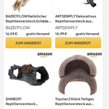
BAZEITFLOW Natürlicher
ARTSEWPLY Dekoratives
Reptilienversteck Schädel
Reptilienversteck aus
aus Resin Mittelgroße
Widerstandsfähigem Harz
BAZEITFLOW
ARTSEWPLY
Höhle für Schildkröten
Großes Terrarium höhlen
16,59 €
gratis Versand
14,99 €
gratis Versand
Schlangenterrarien
dekoelement
Natürlicher Unterschlupf für
Multifunktionales
ZUM ANGEBOT
ZUM ANGEBOT
Bartagamen Frösche und
Unterschlupf Ruhehaus für
Wasseraquarien
Eidechsen Spinnen und
Dekoratives
Kleintiere
SHINEOFI
Toyvian 2 Stück Teiliges
Reptilienversteck
Reptilienversteck aus
Terrarium Deko aus
Hochwertigem Harz