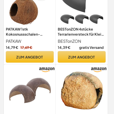
PATKAW 1stk
BESTonZON 4stücke
Kokosnussschalen-
Terrarienversteck für Kleine
vogelnest Versteck Für
Schlangen Echsen und
PATKAW
BESTonZON
Vögel Reptilienverstecke
Schildkröten
14,79 €
17,69 €
14,39 €
gratis Versand
Aus Kokosnuss Vogelkäfig
Reptilienhöhle mit
Vogelhaus Aus
Natürlichem Aussehen
ZUM ANGEBOT
ZUM ANGEBOT
Kokosnussschalen
Leicht zu Reinigen
Natürliche Vögel
Montieren als Unterschlupf
Hängematte Rostfreier
für Amphibien
Stahl Papagei