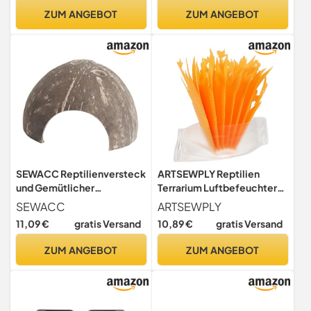
Unterschlupf für Echsen
Kleine Schlangen Geeignet
ZUM ANGEBOT
ZUM ANGEBOT
Schildkröten Aquarium
als Sichere
Landschaft Zubehör
Unterschlupfplattform im
Terrarium
SEWACC Reptilienversteck
ARTSEWPLY Reptilien
und Gemütlicher
Terrarium Luftbefeuchter
Umgebung aus
ohne Strom Natürlicher
SEWACC
ARTSEWPLY
Kokosnussschale 13cm mit
Pflanzen deko
11,09 €
gratis Versand
10,89 €
gratis Versand
Sicherem Unterschlupf für
Reptilienversteck Erhöhter
Kleine Reptilien für Ihr
Luftfeuchtigkeit Sicherer
ZUM ANGEBOT
ZUM ANGEBOT
Kleintier
Geräuschloser
Reptilienkasten Zubehör