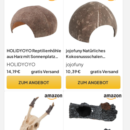
Unterschlupf für Kle
HOLIDYOYO Reptilienhöhle
jojofuny Natürliches
aus Harz mit Sonnenplatz
Kokosnussschalen
Leopardgecko Versteck
Reptilienversteck
HOLIDYOYO
jojofuny
Bartagamen Unterschlupf
Robustes Versteckhaus aus
14,19 €
gratis Versand
10,39 €
gratis Versand
Naturgetreues
Nachhaltigem Material
Reptilienversteck für
Langlebig und
ZUM ANGEBOT
ZUM ANGEBOT
Terrarien und Aquarium
Farbbeständig für Kleine
Deko
Eidechsen Einsiedlerkrebse
und Spinnen