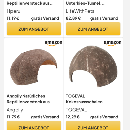
Reptilienversteck aus
Unterkies-Tunnel,
Kunstharz, Felshöhle, 12, 7 x
Fischversteck,
Hperu
LifeWithPets
10, 2 x 7, 1 cm, Basking Rock
Reptilienversteck,
11,19 €
gratis Versand
82,89 €
gratis Versand
Simulation Versteck für
Unterkiesbeobachtungstun
Schildkröten, Eidechsen,
nel, Größe 21 x 21 cm,
ZUM ANGEBOT
ZUM ANGEBOT
Schlangen und
Ecktunnel
Terrariendekoration
Angoily Natürliches
TOGEVAL
Reptilienversteck aus
Kokosnussschalen
Kokosnussschale Sicheres
Reptilienversteck 13cm mit
Angoily
TOGEVAL
Terrarium versteck für
Natürlicher Textur
11,79 €
gratis Versand
12,29 €
gratis Versand
Schildkröten Echsen und
Langlebig und
Amphibien Wetterfestes
Fleckenabweisend
ZUM ANGEBOT
ZUM ANGEBOT