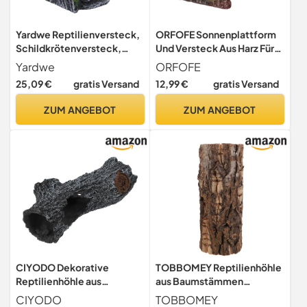
Yardwe Reptilienversteck,
ORFOFE Sonnenplattform
Schildkrötenversteck,
Und Versteck Aus Harz Für
Höhle, Harzfelsen,
Reptilien Geeignet Als
Yardwe
ORFOFE
Bartagamenversteck,
Spielwiese Und Ruheplatz
25,09 €
gratis Versand
12,99 €
gratis Versand
Schildkröten-
Im Terrarium Und Aquarium
Sonnenplattform,
Für Bartagamen Und
ZUM ANGEBOT
ZUM ANGEBOT
Reptilien-
Wasserschildkröten
Lebensraumdekoration
CIYODO Dekorative
TOBBOMEY Reptilienhöhle
Reptilienhöhle aus
aus Baumstämmen
Kunstharz
Reptilienversteck für
CIYODO
TOBBOMEY