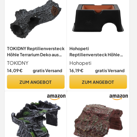
TOKIDNY Reptilienversteck
Hohopeti
Höhle Terrarium Deko aus
Reptilienversteck Höhle
Robustem Harz Großes
Keramik
TOKIDNY
Hohopeti
Baumstamm Design Leicht
Wasserschildkröten
14,09 €
gratis Versand
16,19 €
gratis Versand
Platzsparend Geeignet für
Unterschlupf mit
Schlangen Eidechsen und
Feuchtigkeitsbecken für
ZUM ANGEBOT
ZUM ANGEBOT
Klettertiere Naturnahe
Terrarium und Aquarium