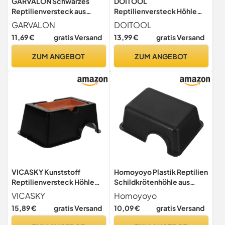
GARVALON Schwarzes
DOITOOL
Reptilienversteck aus
Reptilienversteck Höhle
Kunststoff Höhlenförmiges
Aus Keramik Mit
GARVALON
DOITOOL
Terrarium Zubehör für
Feuchtigkeitsspendender
11,69 €
gratis Versand
13,99 €
gratis Versand
Leopardgecko und Frosch
Wirkung Versteck Für
Funktionaler Unterschlupf
Schlangen Geckos
ZUM ANGEBOT
ZUM ANGEBOT
und Beobachtungsbereich
Skorpione Spinnen
im Reptilien Terrarium
Geeignet Für Terrarium
Reptilienzubehör
VICASKY Kunststoff
Homoyoyo Plastik Reptilien
Reptilienversteck Höhle
Schildkrötenhöhle aus
mit Boden Sicherer
Kunststoff Nicht Leicht zu
VICASKY
Homoyoyo
Ruheplatz und Leicht zu
Verformen und Zerbrechen
15,89 €
gratis Versand
10,09 €
gratis Versand
Reinigen für Aquarium und
Höhle Versteck für Kleine
Schildkröten Liegeplatz
Schlangen und Frösche im