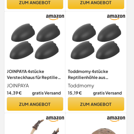
ZUM ANGEBOT
ZUM ANGEBOT
Fleckenresistentes
Einsiedlerkrebse im
Versteck für Kleine
Terrarium
Reptilien und Amphibien
JOINPAYA 4stücke
Toddmomy 4stücke
Versteckhaus für Reptilien
Reptilienhöhle aus
Kleintierhöhle Echsenhütte
Kokosnussschale Kleines
JOINPAYA
Toddmomy
Gecko-versteck
Versteck für Schildkröten
14,39 €
gratis Versand
15,19 €
gratis Versand
Schlangenhöhlenversteck
Skorpione Spinnen
Hamsterversteck
Terrarien-zubehör Leicht zu
ZUM ANGEBOT
ZUM ANGEBOT
Reptilienhöhlen-
Reinigen Natürlicher
Dekoration Zubehör für
Unterschlupf für Echsen
Bartagamen-terrarien Ver
Geckos und K