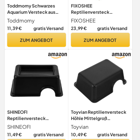
Toddmomy Schwarzes
FIXOSHEE
Aquarium Versteck aus
Reptilienversteck
Kunststoff für Reptilien und
Baumhöhle Höhe Glatte
Toddmomy
FIXOSHEE
Haustiere mit Vielseitigem
Oberfläche Vielseitig als
11,39 €
gratis Versand
23,99 €
gratis Versand
Multifunctionalem Design
Schlangen- Gecko-
als Stilvolle Höhle und
Schildkröten
ZUM ANGEBOT
ZUM ANGEBOT
Versteck im Terrarium
Spinnenversteck Geeignet
Pflegeleicht Harmonisch
für Terrarien und
Regenwald-dekor
SHINEOFI
Toyvian Reptilienversteck
Reptilienversteck
Höhle Mittelgroß
Kunststoff Höhle
Kunststoff Robust
SHINEOFI
Toyvian
Leopardmuster Großer
Lebensnah für Schildkröten
11,49 €
gratis Versand
10,49 €
gratis Versand
Feuchtigkeitsfreundlicher
Eidechsen Frösche und