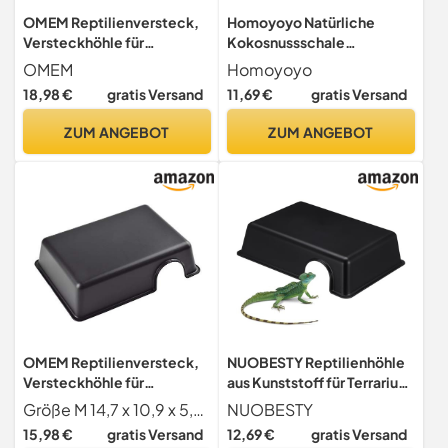
OMEM Reptilienversteck,
Homoyoyo Natürliche
Versteckhöhle für
Kokosnussschale
Kleintiere
Reptilienversteck für
OMEM
Homoyoyo
Terrarien Sicheres Versteck
18,98 €
gratis Versand
11,69 €
gratis Versand
und Ruheplatz für
Schildkröten Eidechsen
ZUM ANGEBOT
ZUM ANGEBOT
Spinnen und Garnelen
Robustes Aquarium deko
zubehör für
OMEM Reptilienversteck,
NUOBESTY Reptilienhöhle
Versteckhöhle für
aus Kunststoff für Terrarium
Kleintiere
als Versteck und Ruheplatz
Größe M 14,7 x 10,9 x 5,6 cm; L 23,9 x 17 x 6,1 cm (L x B x H).
NUOBESTY
für Kleine Schlangen
15,98 €
gratis Versand
12,69 €
gratis Versand
Echsen Geckos und