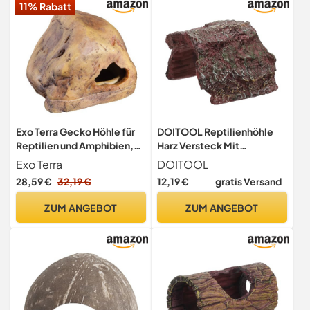
11% Rabatt
Exo Terra Gecko Höhle für
DOITOOL Reptilienhöhle
Reptilien und Amphibien,
Harz Versteck Mit
Reptilienversteck klein
Sonnenplattform Reptilien
Exo Terra
DOITOOL
PT2864, Small
Terrarium Deko Schildkröte
28,59 €
32,19 €
12,19 €
gratis Versand
Unterschlupf Für
Stressabbau Und Spiel
ZUM ANGEBOT
ZUM ANGEBOT