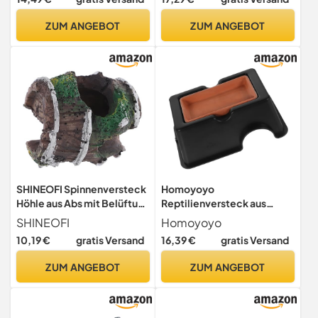
Unterschlupf Für
Schildkrötenhaus Terrarium
Schildkröten Echsen
Unterschlupf für Gecko
ZUM ANGEBOT
ZUM ANGEBOT
Amphibien Geeignet
Reptilien Amphibien und
Wasserschildkröten
Geeignet
SHINEOFI Spinnenversteck
Homoyoyo
Höhle aus Abs mit Belüftung
Reptilienversteck aus
Aquarium Reptilien
Langlebigem rutschfeste
SHINEOFI
Homoyoyo
Versteck für Kleintiere und
Höhle für Echsen und
10,19 €
gratis Versand
16,39 €
gratis Versand
Skorpione
Schildkröten Sicherer
Unterschlupf Leicht zu
ZUM ANGEBOT
ZUM ANGEBOT
Reinigen Vielseitig Nutzbar
im Terrarium und Aquarium