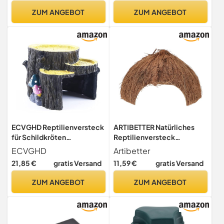
Schildkröten
ZUM ANGEBOT
ZUM ANGEBOT
Feuchtigkeitsfreundliches
Habitat mit Einfacher
ECVGHD Reptilienversteck
ARTIBETTER Natürliches
für Schildkröten
Reptilienversteck
Versteckhöhle für
Kokosnussschale für Kleine
ECVGHD
Artibetter
Schildkröten
Echsen Spinnen Hamster
21,85 €
gratis Versand
11,59 €
gratis Versand
Ruheplattform für Fische
Terrarienhöhle Robust
für
Langlebig mit Geeignetem
ZUM ANGEBOT
ZUM ANGEBOT
Eingangsloch