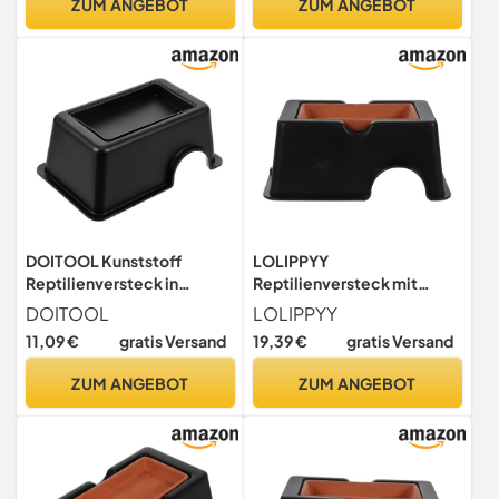
ZUM ANGEBOT
ZUM ANGEBOT
Terrarium
DOITOOL Kunststoff
LOLIPPYY
Reptilienversteck in
Reptilienversteck mit
Schwarz mit Einfache
Luftbefeuchter Funktion
DOITOOL
LOLIPPYY
Reinigung und
Großes Keramisches
11,09 €
gratis Versand
19,39 €
gratis Versand
Komfortablem Lebensraum
Höhlenversteck Robustes
als Versteck und
Kunststoffmaterial für
ZUM ANGEBOT
ZUM ANGEBOT
Schlafplatz für Haustiere im
Terrarium und
Terrarium
Wasserumgebung
Unterschlupf für Geckos
Schlangen