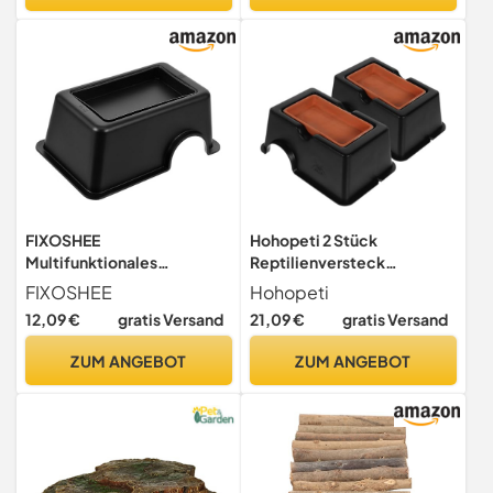
FIXOSHEE
Hohopeti 2 Stück
Multifunktionales
Reptilienversteck
Reptilienversteck aus
Feuchtes Versteck für
FIXOSHEE
Hohopeti
Kunststoff für Schildkröten
Leopardgecko Terrarium
12,09 €
gratis Versand
21,09 €
gratis Versand
und Reptilien Stilvolles
Höhle Sicherer
Schwarzes Versteck mit
Unterschlupf
ZUM ANGEBOT
ZUM ANGEBOT
Einzigartigem Design als
Multifunktional Robust
Versteckplatz und
Leicht zu Reinigen
Schlafhöhle
Naturnahe Dekoration für
Reptilien