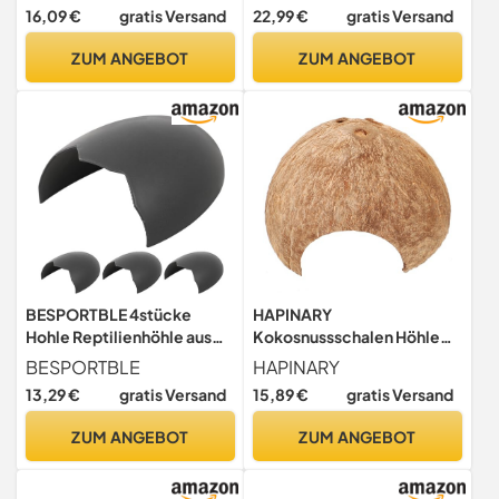
Strapazierfähiges
Terrarium Ruheplatz für
16,09 €
gratis Versand
22,99 €
gratis Versand
Reptilienversteck Groß
Echsen und Schildkröten
Filigrane
Dekoration für Bartagamen
ZUM ANGEBOT
ZUM ANGEBOT
Terrariendekoration für
und Schlangen
Echsen und Hamster
BESPORTBLE 4stücke
HAPINARY
Hohle Reptilienhöhle aus
Kokosnussschalen Höhle
Kokosnussschale Versteck
Als Terrarienzubehör Mit
BESPORTBLE
HAPINARY
für Schlangen Echsen
Natürlichem Versteck Und
13,29 €
gratis Versand
15,89 €
gratis Versand
Spinnen Geckos
Dekoration Für Eidechsen
Schildkröten und
Spinnen Und Kleine
ZUM ANGEBOT
ZUM ANGEBOT
Amphibien Leicht zu
Reptilien
Reinigendes
Terrarienzubehör