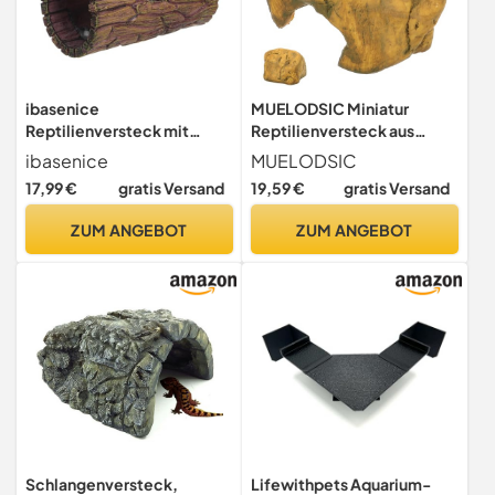
ibasenice
MUELODSIC Miniatur
Reptilienversteck mit
Reptilienversteck aus
Saugnapf Resin
Robustem Kunstharz
ibasenice
MUELODSIC
Baumrinden-höhle für
Naturgetreues Terrarium
17,99 €
gratis Versand
19,59 €
gratis Versand
Amphibien Gecko-
Dekor Schildkröten und
versteck Terrarium-
Amphibienhöhle für
ZUM ANGEBOT
ZUM ANGEBOT
Dekoration Vielseitiges
Rückzugsort im Habitat
Versteck für Echsen
Spinnen Frösche und
Schildkröten
Schlangenversteck,
Lifewithpets Aquarium-