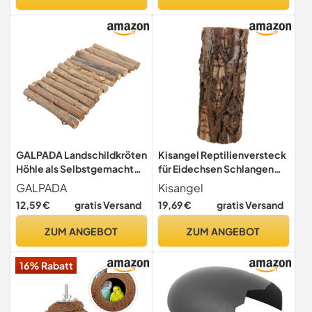
Aquarium deko Haus
Unterschlupf für Kleine
Einfach zu Reinigen Indoor
Haustiere im
und
Reptilienterrarium
GALPADA Landschildkröten
Kisangel Reptilienversteck
Höhle als Selbstgemacht
für Eidechsen Schlangen
Versteck und
Schildkröten Terrarium
GALPADA
Kisangel
Sonnenplattform für
Unterschlupf
12,59 €
gratis Versand
19,69 €
gratis Versand
Reptilien Terrarium
Reptilienhöhlen
Dekoration im Outdoor und
Lebensraum
ZUM ANGEBOT
ZUM ANGEBOT
Schildkrötenbecken
Eidechsenhütte Versteck
für Landschildkröten
16% Rabatt