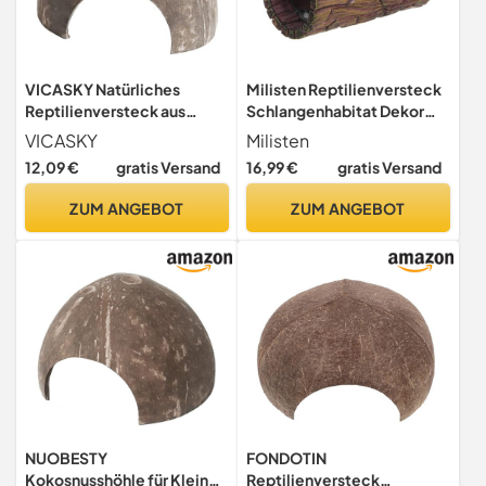
VICASKY Natürliches
Milisten Reptilienversteck
Reptilienversteck aus
Schlangenhabitat Dekor
Kokosnussschale
Reptilienversteck Aus Harz
VICASKY
Milisten
Langlebiges Kleines
Eidechsenunterschlupf
12,09 €
gratis Versand
16,99 €
gratis Versand
Reptilienhaus für Eidechsen
Reptilienhöhle Versteck
Spinnen Hamster und Kleine
Eidechsentank Zubehör
ZUM ANGEBOT
ZUM ANGEBOT
Tiere als Sicheres
Kleines
Unterschlupf
NUOBESTY
FONDOTIN
Kokosnusshöhle für Kleine
Reptilienversteck