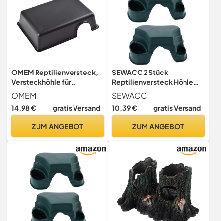
OMEM Reptilienversteck,
SEWACC 2 Stück
Versteckhöhle für
Reptilienversteck Höhle
Kleintiere
mit Futter Wassernapf
OMEM
SEWACC
Multifunktionale
14,98 €
gratis Versand
10,39 €
gratis Versand
Versteckhöhle für
Schildkröten und
ZUM ANGEBOT
ZUM ANGEBOT
Terrarientiere Natürliches
Dekor für Terrarien Grün