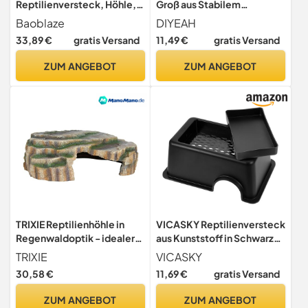
Reptilienversteck, Höhle,
Groß aus Stabilem
Landschaft, Aquarium
Kunststoff
Baoblaze
DIYEAH
Ornament für Schildkröten,
Feuchtigkeitsregulierende
33,89 €
gratis Versand
11,49 €
gratis Versand
Höhle für Geckos
Schlangen Schildkröten
ZUM ANGEBOT
ZUM ANGEBOT
und Amphibien Dekoratives
Unterschlupf zubehör für
Terrarien und
TRIXIE Reptilienhöhle in
VICASKY Reptilienversteck
Regenwaldoptik - idealer
aus Kunststoff in Schwarz
Rückzugsort - für Terrarien
Multifunktionales Versteck
TRIXIE
VICASKY
und Aquarien geeignet - 30
für Schlangengeckos und
30,58 €
11,69 €
gratis Versand
x 10 x 25 cm - Polyharz -
Schildkröten als
Praktischer Rückzugsort im
ZUM ANGEBOT
ZUM ANGEBOT
Terrarium