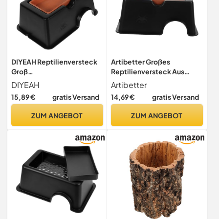
DIYEAH Reptilienversteck
Artibetter Großes
Groß
Reptilienversteck Aus
Feuchtigkeitsspendend
Robustem Kunststoff Mit
DIYEAH
Artibetter
Keramik Höhle für Gecko
Luftbefeuchterfunktion
15,89 €
gratis Versand
14,69 €
gratis Versand
Schildkröten Aquarium
Dekorative Höhle Für
Versteck Unterschlupf
Geckos Schildkröten Und
ZUM ANGEBOT
ZUM ANGEBOT
Terrarium Dekoration
Amphibien Aquariumhöhle
Und Tierversteck Für
Wasser Und Landtiere