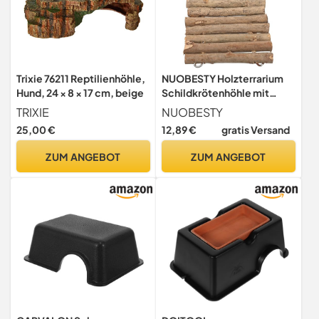
Trixie 76211 Reptilienhöhle,
NUOBESTY Holzterrarium
Hund, 24 × 8 × 17 cm, beige
Schildkrötenhöhle mit
Kletterstab Langlebiges
TRIXIE
NUOBESTY
Reptilienversteck und
25,00 €
12,89 €
gratis Versand
Sonnenplattform für
Kleinschildkröten
ZUM ANGEBOT
ZUM ANGEBOT
Dekoratives DIY Holzstick
Versteck für Aquarium und