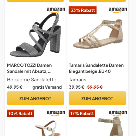
33% Rabatt
MARCO TOZZI Damen
Tamaris Sandalette Damen
Sandale mit Absatz,
Elegant beige,EU 40
Blockabsatz, weiches FEEL
Bequeme Sandalette
Tamaris
ME Fußbett, ideal für
49,95 €
gratis Versand
39,95 €
59,95 €
Business und Freizeit
ZUM ANGEBOT
ZUM ANGEBOT
10% Rabatt
17% Rabatt