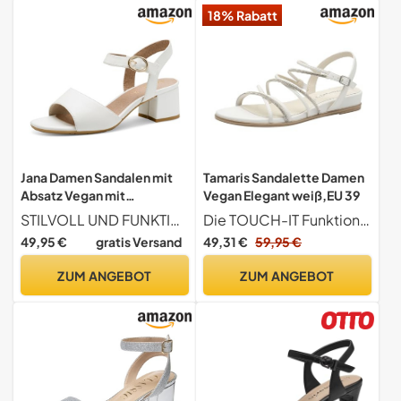
18% Rabatt
Jana Damen Sandalen mit
Tamaris Sandalette Damen
Absatz Vegan mit
Vegan Elegant weiß,EU 39
Klettverschluss, Weiß
STILVOLL UND FUNKTIONAL Die Schuhe überzeugen nicht nur durch ihr trendiges Design, sondern auch durch ihre Funktionalität, die dich für jede Alltagssituation optimal wappnet.
Die TOUCH-IT Funktion ermöglicht optimalen Tragekomfort durch ein weiches und anpassungsfähiges Fußbett.
(White), 38 EU
49,95 €
gratis Versand
49,31 €
59,95 €
ZUM ANGEBOT
ZUM ANGEBOT