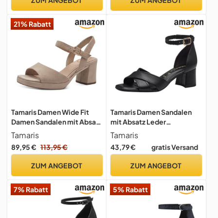
21% Rabatt
Tamaris Damen Wide Fit
Tamaris Damen Sandalen
Damen Sandalen mit Absatz
mit Absatz Leder
aus Leder mit verstellbarem
Blockabsatz Sommer;
Tamaris
Tamaris
Riemen, braun (beige
BLACK/schwarz; 38 EU
89,95 €
113,95 €
43,79 €
gratis Versand
Suede), 40 EU
ZUM ANGEBOT
ZUM ANGEBOT
7% Rabatt
5% Rabatt