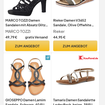
MARCO TOZZI Damen
Rieker Damen V3652
Sandalen mit Absatz Glitzer
Sandale, Olive Offwhite
Vegan, Schwarz (Black
Mint Cayenne V3652 91, 42
MARCO TOZZI
Rieker
Comb), 40 EU
EU
49,79 €
gratis Versand
44,95 €
ZUM ANGEBOT
ZUM ANGEBOT
GIOSEPPO Damen Lamim
Tamaris Damen Sandalette
Sandale, Schwarz, 40 EU
Leder flach, beige, 39 EU