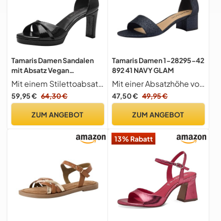
Tamaris Damen Sandalen
Tamaris Damen 1-28295-42
mit Absatz Vegan
892 41 NAVY GLAM
Blockabsatz;
Mit einem Stilettoabsatz von 8
Mit einer Absatzhöhe von 4
BLACK/schwarz; 39
59,95 €
64,30 €
47,50 €
49,95 €
ZUM ANGEBOT
ZUM ANGEBOT
13% Rabatt