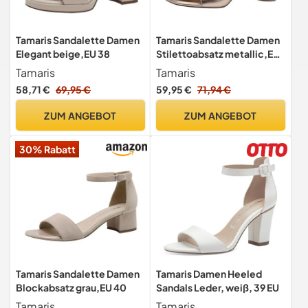
Tamaris Sandalette Damen
Tamaris Sandalette Damen
Elegant beige,EU 38
Stilettoabsatz metallic,EU
39
Tamaris
Tamaris
58,71 €
69,95 €
59,95 €
71,94 €
ZUM ANGEBOT
ZUM ANGEBOT
30% Rabatt
Tamaris Sandalette Damen
Tamaris Damen Heeled
Blockabsatz grau,EU 40
Sandals Leder, weiß, 39 EU
Tamaris
Tamaris