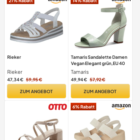
21% Rabatt
14% Rabatt
Rieker
Tamaris Sandalette Damen
Vegan Elegant grün,EU 40
Rieker
Tamaris
47,34 €
59,95 €
49,94 €
57,92 €
ZUM ANGEBOT
ZUM ANGEBOT
6% Rabatt