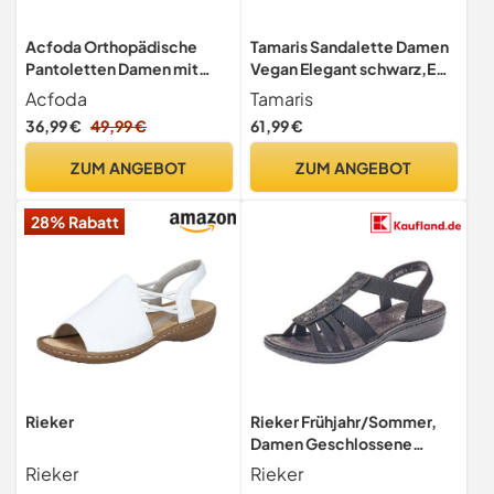
Acfoda Orthopädische
Tamaris Sandalette Damen
Pantoletten Damen mit
Vegan Elegant schwarz,EU
Weiches Fußbett Slip On
39
Acfoda
Tamaris
Sandalen Bequem Sommer
36,99 €
49,99 €
61,99 €
Schuhe Frauen Leichte
Offene Hausschuhe Flach
ZUM ANGEBOT
ZUM ANGEBOT
Schlappen Latschen
Outdoor Mesh Slipper
28% Rabatt
Hinten Offen Schwarz 37
Rieker
Rieker Frühjahr/Sommer,
Damen Geschlossene
Sandalen, Schwarz
Rieker
Rieker
(Schwarz 00), 37 EU (4 UK)