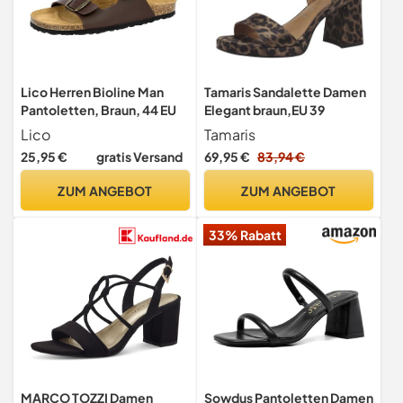
Lico Herren Bioline Man
Tamaris Sandalette Damen
Pantoletten, Braun, 44 EU
Elegant braun,EU 39
Lico
Tamaris
25,95 €
gratis Versand
69,95 €
83,94 €
ZUM ANGEBOT
ZUM ANGEBOT
33% Rabatt
MARCO TOZZI Damen
Sowdus Pantoletten Damen