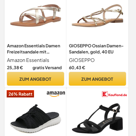
Amazon Essentials Damen
GIOSEPPO Ossian Damen-
Freizeitsandale mit
Sandalen, gold, 40 EU
Riemchen, Gold, 39 EU
Amazon Essentials
GIOSEPPO
25,38 €
gratis Versand
60,43 €
ZUM ANGEBOT
ZUM ANGEBOT
26% Rabatt