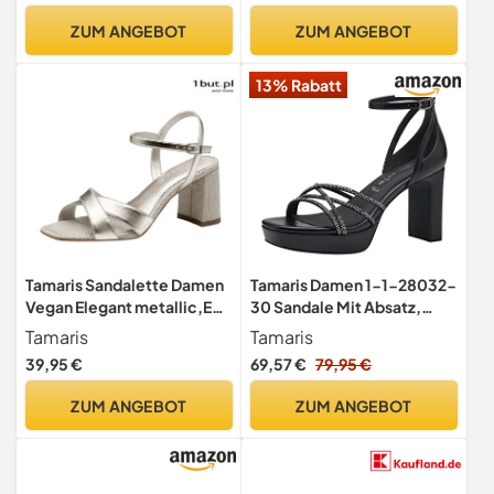
ZUM ANGEBOT
ZUM ANGEBOT
13% Rabatt
Tamaris Sandalette Damen
Tamaris Damen 1-1-28032-
Vegan Elegant metallic,EU
30 Sandale Mit Absatz,
38
Schwarz, 38 EU
Tamaris
Tamaris
39,95 €
69,57 €
79,95 €
ZUM ANGEBOT
ZUM ANGEBOT