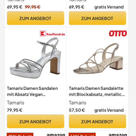
69,95 €
99,95 €
69,95 €
gratis Versand
ZUM ANGEBOT
ZUM ANGEBOT
Tamaris Damen Sandalen
Tamaris Damen Sandalette
mit Absatz Vegan
mit Blockabsatz, metallic,
Blockabsatz Sommer;
38 EU
Tamaris
Tamaris
SILVER/metallic; 37
79,95 €
57,50 €
gratis Versand
ZUM ANGEBOT
ZUM ANGEBOT