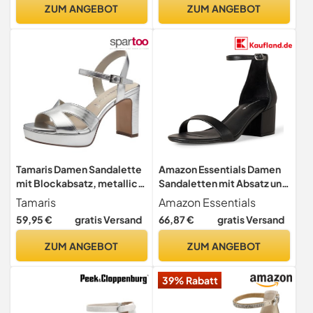
ZUM ANGEBOT
ZUM ANGEBOT
Tamaris Damen Sandalette
Amazon Essentials Damen
mit Blockabsatz, metallic,
Sandaletten mit Absatz und
41 EU
Zwei Riemchen, Schwarz
Tamaris
Amazon Essentials
Kunstleder, 43 EU
59,95 €
gratis Versand
66,87 €
gratis Versand
ZUM ANGEBOT
ZUM ANGEBOT
39% Rabatt