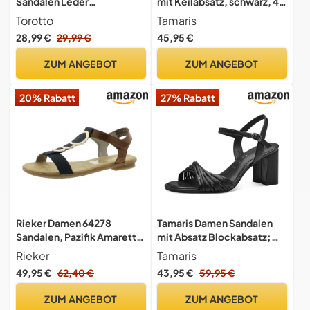
Sandalen Leder
mit Keilabsatz, schwarz, 40
Erwachsene Clogs
EU
Torotto
Tamaris
Hausschuhe Arbeitsschuhe
28,99 €
29,99 €
45,95 €
Bequeme
Classic(Schwarz,39 EU)
ZUM ANGEBOT
ZUM ANGEBOT
20% Rabatt
27% Rabatt
Rieker Damen 64278
Tamaris Damen Sandalen
Sandalen, Pazifik Amaretto
mit Absatz Blockabsatz;
16, 41 EU
BLACK/schwarz; 40 EU
Rieker
Tamaris
49,95 €
62,40 €
43,95 €
59,95 €
ZUM ANGEBOT
ZUM ANGEBOT