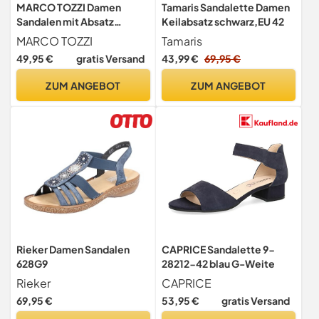
MARCO TOZZI Damen
Tamaris Sandalette Damen
Sandalen mit Absatz
Keilabsatz schwarz,EU 42
Elegant Vegan, Weiß (White
MARCO TOZZI
Tamaris
Comb), 38 EU
49,95 €
gratis Versand
43,99 €
69,95 €
ZUM ANGEBOT
ZUM ANGEBOT
Rieker Damen Sandalen
CAPRICE Sandalette 9-
628G9
28212-42 blau G-Weite
Rieker
CAPRICE
69,95 €
53,95 €
gratis Versand