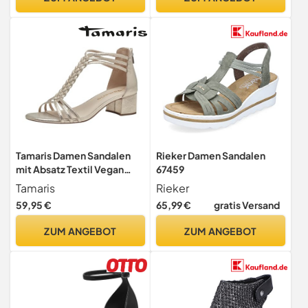
4 UK
Tamaris Damen Sandalen
Rieker Damen Sandalen
mit Absatz Textil Vegan
67459
Blockabsatz Sommer;
Tamaris
Rieker
LIGHT GOLD/metallic; 39
59,95 €
65,99 €
gratis Versand
ZUM ANGEBOT
ZUM ANGEBOT