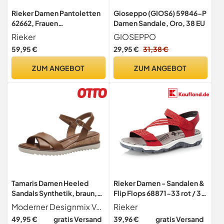
Rieker Damen Pantoletten
Gioseppo (GIOS6) 59846-P
62662, Frauen
Damen Sandale, Oro, 38 EU
Slipper,Backless
Rieker
GIOSEPPO
Slipper,Gartenschuhe,Som
59,95 €
29,95 €
31,38 €
merschuhe,sommerclogs,
Schlupfschuhe,Slides,sch
ZUM ANGEBOT
ZUM ANGEBOT
warz (01),41 EU / 7.5 UK
Tamaris Damen Heeled
Rieker Damen - Sandalen &
Sandals Synthetik, braun,
Flip Flops 68871-33 rot / 33
39 EU
Gr.40
Moderner Designmix Veganes synthetisches Obermaterial verbindet Stil und Nachhaltigkeit.
Rieker
49,95 €
gratis Versand
39,96 €
gratis Versand