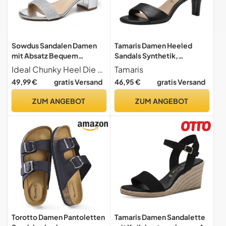
Sowdus Sandalen Damen
Tamaris Damen Heeled
mit Absatz Bequem
Sandals Synthetik,
Sandaletten Sommer
schwarz, 38 EU
Ideal Chunky Heel Die sandalen damen kommen mit einem 2
Tamaris
Schuhe Damen Elegant
49,99 €
gratis Versand
46,95 €
gratis Versand
Klassische Blockabsatz
Schuhe Frauen Sandalen
ZUM ANGEBOT
ZUM ANGEBOT
Torotto Damen Pantoletten
Tamaris Damen Sandalette