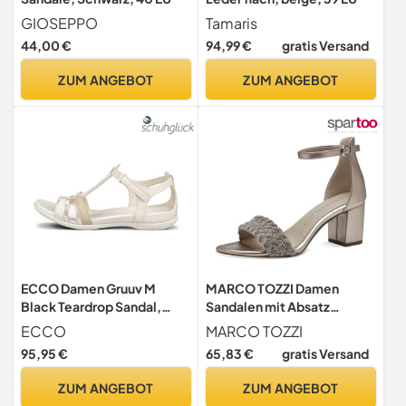
GIOSEPPO
Tamaris
44,00 €
94,99 €
gratis Versand
ZUM ANGEBOT
ZUM ANGEBOT
ECCO Damen Gruuv M
MARCO TOZZI Damen
Black Teardrop Sandal,
Sandalen mit Absatz
Limestone Pure White Gold
Elegant Blockabsatz, Gold
ECCO
MARCO TOZZI
Beige, 39 EU
(Platinum comb), 38 EU
95,95 €
65,83 €
gratis Versand
ZUM ANGEBOT
ZUM ANGEBOT