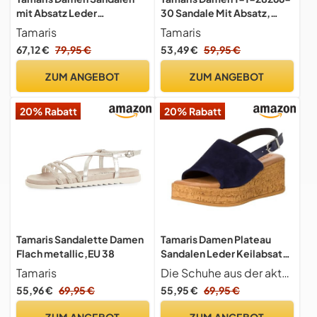
mit Absatz Leder
30 Sandale Mit Absatz,
Blockabsatz Sommer; TAN
Ruby Satin, 38 EU
Tamaris
Tamaris
SUEDE/braun; 38 EU
67,12 €
79,95 €
53,49 €
59,95 €
ZUM ANGEBOT
ZUM ANGEBOT
20% Rabatt
20% Rabatt
Tamaris Sandalette Damen
Tamaris Damen Plateau
Flach metallic,EU 38
Sandalen Leder Keilabsatz
Sommer; NAVY/blau; 39 EU
Tamaris
Die Schuhe aus der aktuellen Kollektion haben eine Absatzhöhe von 6 cm und eine Schafthöhe von 6 cm
55,96 €
69,95 €
55,95 €
69,95 €
ZUM ANGEBOT
ZUM ANGEBOT