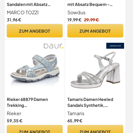
Sandalen mit Absatz
mit Absatz Bequem -
Elegant Vegan, Schwarz
Elegante Mules Sandalen
MARCO TOZZI
Sowdus
(Black), 39 EU
Schlappen Sandaletten
31,96 €
19,99 €
29,99 €
Leichter Quadratischer
Blockabsatz Offener
ZUM ANGEBOT
ZUM ANGEBOT
Zehenbereich Rutschfest
Sommerschuhe
Rieker 68879 Damen
Tamaris Damen Heeled
Trekking
Sandals Synthetik,
Sandalen,Outdoor-
metallic, 38 EU
Rieker
Tamaris
Sandale,Sport-
59,35 €
65,99 €
Sandale,Sommerschuh,hea
ven/silverflower/12/37 EU /
ZUM ANGEBOT
ZUM ANGEBOT