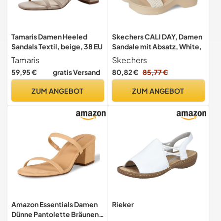
Tamaris Damen Heeled
Skechers CALI DAY, Damen
Sandals Textil, beige, 38 EU
Sandale mit Absatz, White,
Tamaris
Skechers
59,95 €
gratis Versand
80,82 €
85,77 €
ZUM ANGEBOT
ZUM ANGEBOT
Amazon Essentials Damen
Rieker
Dünne Pantolette Bräunen,