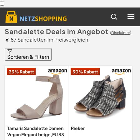
Sandalette Deals im Angebot
(Disclaimer)
🏅 87 Sandaletten im Preisvergleich
Sortieren & Filtern
33% Rabatt
30% Rabatt
Tamaris Sandalette Damen
Rieker
Vegan Elegant beige,EU 38