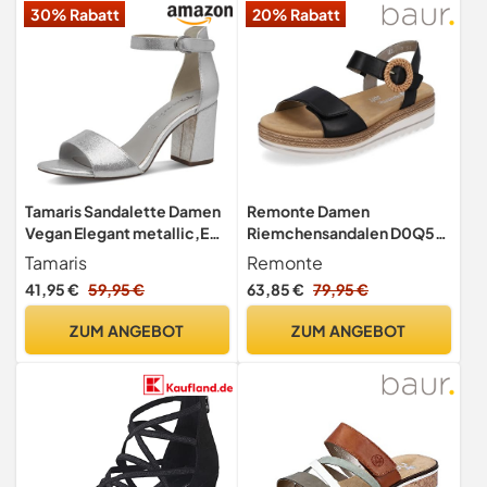
30% Rabatt
20% Rabatt
Tamaris Sandalette Damen
Remonte Damen
Vegan Elegant metallic,EU
Riemchensandalen D0Q52,
40
Frauen Sandalen,lose
Tamaris
Remonte
Einlage,Riemchen,halterie
41,95 €
59,95 €
63,85 €
79,95 €
men,Sommerschuhe,Freiz
eitschuhe,offene
ZUM ANGEBOT
ZUM ANGEBOT
Schuhe,schwarz (00),39 EU