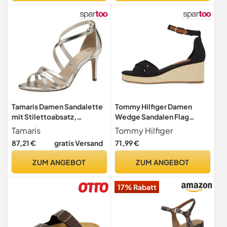
Tamaris Damen Sandalette
Tommy Hilfiger Damen
mit Stilettoabsatz,
Wedge Sandalen Flag
metallic, 40 EU
Criss-Cros Mid mit
Tamaris
Tommy Hilfiger
Knöchelriemen, Schwarz
87,21 €
gratis Versand
71,99 €
(Black), 39
ZUM ANGEBOT
ZUM ANGEBOT
17% Rabatt