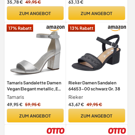
35,78 €
49,95 €
63,13 €
ZUM ANGEBOT
ZUM ANGEBOT
17% Rabatt
13% Rabatt
Tamaris Sandalette Damen
Rieker Damen Sandalen
Vegan Elegant metallic,EU
64653-00 schwarz Gr. 38
39
Tamaris
Rieker
49,95 €
59,95 €
43,67 €
49,95 €
ZUM ANGEBOT
ZUM ANGEBOT