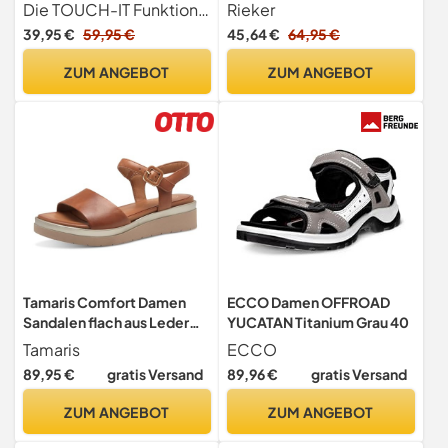
Die TOUCH-IT Funktion ermöglicht optimalen Tragekomfort durch ein weiches und anpassungsfähiges Fußbett.
Rieker
39,95 €
59,95 €
45,64 €
64,95 €
ZUM ANGEBOT
ZUM ANGEBOT
Tamaris Comfort Damen
ECCO Damen OFFROAD
Sandalen flach aus Leder
YUCATAN Titanium Grau 40
mit Klettverschluss, Braun
Tamaris
ECCO
(Nut), 39 EU
89,95 €
gratis Versand
89,96 €
gratis Versand
ZUM ANGEBOT
ZUM ANGEBOT