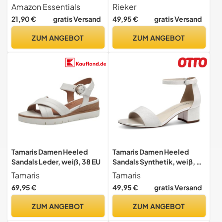
39 EU
Amazon Essentials
Rieker
21,90 €
gratis Versand
49,95 €
gratis Versand
ZUM ANGEBOT
ZUM ANGEBOT
Tamaris Damen Heeled
Tamaris Damen Heeled
Sandals Leder, weiß, 38 EU
Sandals Synthetik, weiß, 38
EU
Tamaris
Tamaris
69,95 €
49,95 €
gratis Versand
ZUM ANGEBOT
ZUM ANGEBOT