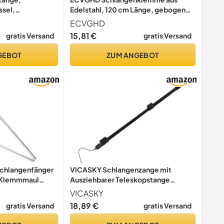
ssel,
Edelstahl, 120 cm Länge, gebogener
rofessionelles
Kopf, Schlangenfang-Clip-
ECVGHD
bungswerkzeug
Werkzeug
15,81 €
gratis Versand
gratis Versand
 mit Schloss,
 Fangen,
GEBOT
ZUM ANGEBOT
Schlangenfänger
VICASKY Schlangenzange mit
t Klemmmaul
Ausziehbarer Teleskopstange
langenfangen
Leichter Schlangenfänger aus
VICASKY
e
Robustem Material mit
18,89 €
gratis Versand
gratis Versand
Rutschfestem Griff für Reptilien
Camping und Schlangenfang