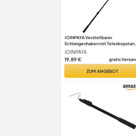
JOINPAYA Verstellbarer
Schlangenhaken mit Teleskopstan
Rutschfester Griff Robuster
JOINPAYA
Schlangenfänger für Camping und
19,89 €
gratis Versan
Reptilienpflege
ZUM ANGEBOT