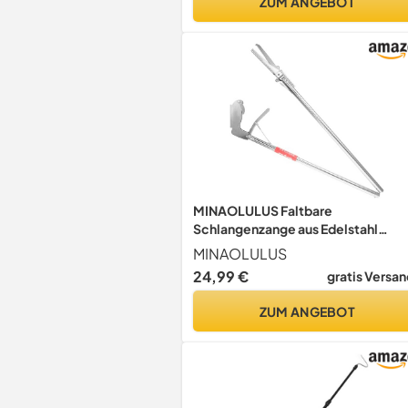
ZUM ANGEBOT
MINAOLULUS Faltbare
Schlangenzange aus Edelstahl
Leichter Schlangenfänger Clip mit
MINAOLULUS
Sicherem Verschluss für Garten
24,99 €
gratis Versan
Landwirtschaft und Bergarbeit
ZUM ANGEBOT