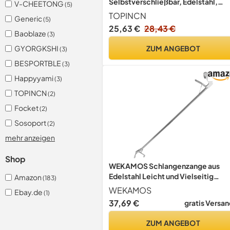
Selbstverschließbar, Edelstahl,
V-CHEETONG
(5)
Stark, Sicher, Reptiliengreifer,
TOPINCN
Generic
(5)
Fangzange für Schlangen, Werkze
25,63 €
28,43 €
Zur Handhabung von Reptilien,
Baoblaze
(3)
Schlangenzange
ZUM ANGEBOT
GYORGKSHI
(3)
BESPORTBLE
(3)
Happyyami
(3)
TOPINCN
(2)
Focket
(2)
Sosoport
(2)
mehr anzeigen
Shop
WEKAMOS Schlangenzange aus
Edelstahl Leicht und Vielseitig
Amazon
(183)
Schlangenfangwerkzeug für Garte
WEKAMOS
Ebay.de
(1)
und Bergarbeit Praktischer
37,69 €
gratis Versan
Schlangengreifer
ZUM ANGEBOT