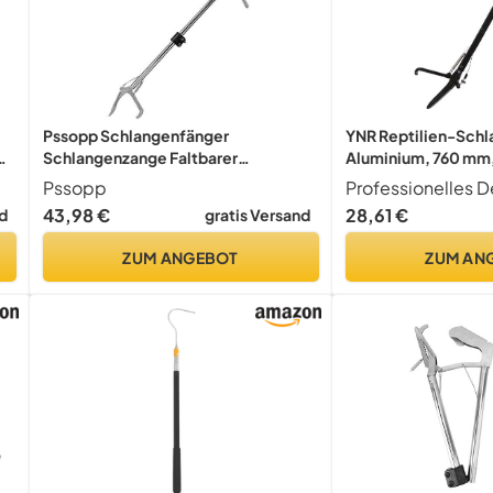
Pssopp Schlangenfänger
YNR Reptilien-Schl
ge
Schlangenzange Faltbarer
Aluminium, 760 mm,
Schlangenfänger Reptilienfänger
Pssopp
Stick Reptilien Grabber Catcher
43,98 €
28,61 €
d
gratis Versand
Reptile Grabber Tool mit
Schloss(100cm)
ZUM ANGEBOT
ZUM AN