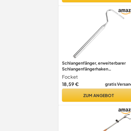
Schlangenfänger, erweiterbarer
Schlangenfängerhaken
Schlangenhaken, Schlangenzange
Focket
für Schlangenreptil
18,59 €
gratis Versan
ZUM ANGEBOT