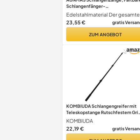
Schlangenfänger-
Handhabungswerkzeug aus
Edelstahl, Selbstverriegelbarer
23,55 €
gratis Versan
Reptiliengreifer für
Schlangenzüchter
ZUM ANGEBOT
KOMBIUDA Schlangengreifer mit
Teleskopstange Rutschfestem Grif
Faltbar und Langlebig Schlangenfa
KOMBIUDA
und Pflegestab für Outdoor und
22,19 €
gratis Versan
Haustierhaltung