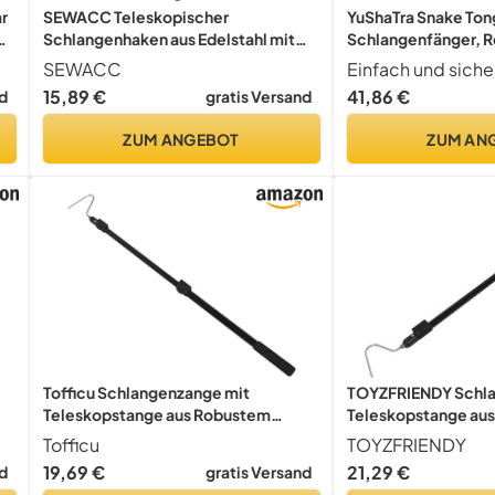
r
SEWACC Teleskopischer
YuShaTra Snake Tong
Schlangenhaken aus Edelstahl mit
Schlangenfänger, R
Verstellbarem Haken 15m
Greifwerkzeug, pro
SEWACC
Ausziehbarer Schlangenfänger für
Schlangenfangwerk
15,89 €
41,86 €
d
gratis Versand
Sicheres Handling Verschiedener
Größen Schlangenfangwerkzeug für
ZUM ANGEBOT
ZUM AN
Tofficu Schlangenzange mit
TOYZFRIENDY Schla
Teleskopstange aus Robustem
Teleskopstange au
s,
Edelstahl Rutschfester Griff Leichter
Material Leichter 
Tofficu
TOYZFRIENDY
Schlangenfänger für Reptilien
Greifer mit Rutschfe
19,69 €
21,29 €
d
gratis Versand
Klapperschlangen und Große
Reptilien Klappers