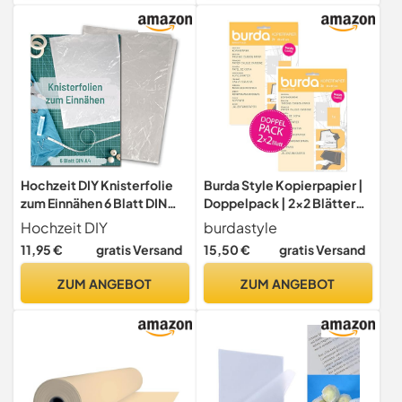
Hochzeit DIY Knisterfolie
Burda Style Kopierpapier |
zum Einnähen 6 Blatt DIN
Doppelpack | 2x2 Blätter
A4, waschbar und
83 x 57 cm - Gelb/Weiß
Hochzeit DIY
burdastyle
vielseitige Näh-
11,95 €
gratis Versand
15,50 €
gratis Versand
Anwendung - Knistertuch
mit mega Knister Effekt -
ZUM ANGEBOT
ZUM ANGEBOT
Raschelpapier als Näh
Zubehör und Häkelzubehör