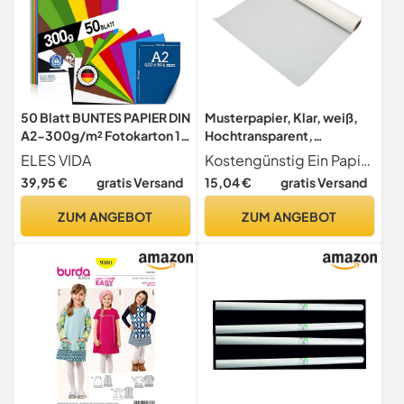
50 Blatt BUNTES PAPIER DIN
Musterpapier, Klar, weiß,
A2-300g/m² Fotokarton 10
Hochtransparent,
Farben 42,0 × 59,4 cm
Praktisch, Pauspapierrolle
ELES VIDA
Kostengünstig Ein Papier für mehrere Verwendungszwecke, Anwendbarkeit, anwendbar auf eine Vielzahl von Stiftformen.
für die Schneiderei (23m)
39,95 €
gratis Versand
15,04 €
gratis Versand
ZUM ANGEBOT
ZUM ANGEBOT