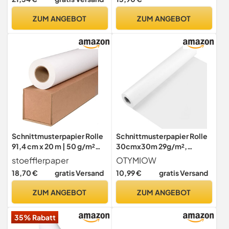
ZUM ANGEBOT
ZUM ANGEBOT
Schnittmusterpapier Rolle
Schnittmusterpapier Rolle
91,4 cm x 20 m | 50 g/m²
30cmx30m 29g/m²,
transparent | Perfekt zum
Transparentpapier Rolle
stoefflerpaper
OTYMIOW
Abpausen & Erstellen von
zum Nähen, Schnittpapier
18,70 €
gratis Versand
10,99 €
gratis Versand
Schnittmustern | Profi-
Schnittmuster
Qualität von Stöffler Paper
Skizzenpapier, Tracing
ZUM ANGEBOT
ZUM ANGEBOT
Paper Pergamentpapier
Rolle Architektenpapier
35% Rabatt
Pauspapier Schnittmuster