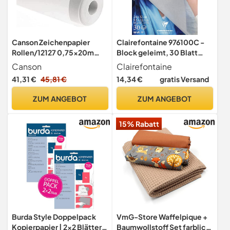
Canson Zeichenpapier
Clairefontaine 976100C -
Rollen/12127 0,75x20m
Block geleimt, 30 Blatt
Transparent 90/95g/qm
Pergaminpapier, DIN A4+
Canson
Clairefontaine
24x32cm, 45g, flexibel und
41,31 €
45,81 €
14,34 €
gratis Versand
leicht transparent,
geeigneter Schutz, 1 Stück
ZUM ANGEBOT
ZUM ANGEBOT
15% Rabatt
Burda Style Doppelpack
VmG-Store Waffelpique +
Kopierpapier | 2x2 Blätter
Baumwollstoff Set farblich