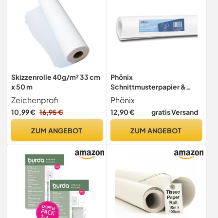
Skizzenrolle 40g/m² 33 cm
Phönix
x 50 m
Schnittmusterpapier &
Pauspapier für Nähen, DIY &
Zeichenprofi
Phönix
Skizzen Transparentpapier
10,99 €
16,95 €
12,90 €
gratis Versand
Rolle weiß 0,6m x 15m
Reißfest, Seidenpapier,
ZUM ANGEBOT
ZUM ANGEBOT
Abpausen & Kopieren von
Schnittmustern -
Architekten und
Zeichenpapier