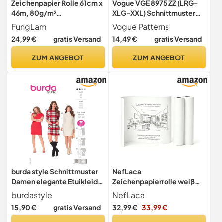
Zeichenpapier Rolle 61cm x
Vogue VGE 8975 ZZ (LRG-
46m, 80g/m²
XLG-XXL) Schnittmuster
Skizzenpapier für
zum Nähen, Elegant,
FungLam
Vogue Patterns
Zeichnungsmuster und
Extravagant, Modisch
24,99 €
gratis Versand
14,49 €
gratis Versand
Handwerk, Näh-
Schnittmuster Skizzieren,
ZUM ANGEBOT
ZUM ANGEBOT
Tracing Papierrolle (61cm x
46m 1Rolle)
burda style Schnittmuster
NefLaca
Damen elegante Etuikleider
Zeichenpapierrolle weiß
in 3 Varianten #6609 Gr.
61cm x 45.72M Papierrolle
burdastyle
NefLaca
34-46 |
Handwerk
15,90 €
gratis Versand
32,99 €
33,99 €
Papierschnittmusterbogen