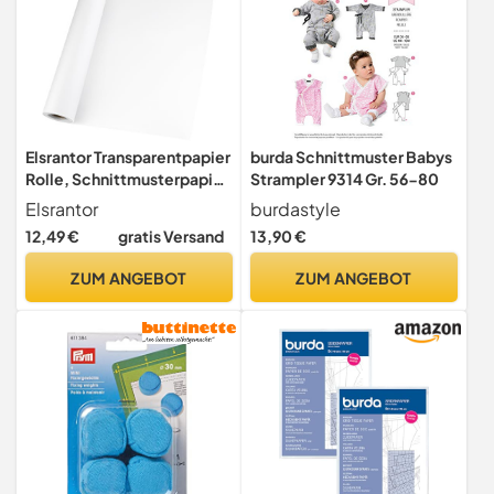
Elsrantor Transparentpapier
burda Schnittmuster Babys
Rolle, Schnittmusterpapier
Strampler 9314 Gr. 56-80
44cm x 23m, Pauspapier für
Elsrantor
burdastyle
Schnittmuster,
12,49 €
gratis Versand
13,90 €
Pergamentpapier,
Architektenpapier,
ZUM ANGEBOT
ZUM ANGEBOT
Pergaminpapier,
Abpauspapier Weiß,
Zeichenpapier
Durchsichtiges