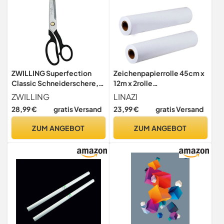
ZWILLING Superfection
Zeichenpapierrolle 45cm x
Classic Schneiderschere,
12m x 2rolle
Stoffschere, 21 cm,
Skizzieren,Transparentpapi
ZWILLING
LINAZI
Rostfreier Spezialstahl,
er Rolle,Staffelei
28,99 €
gratis Versand
23,99 €
gratis Versand
Made in Germany, Schwarz
Papierrollenersatz für
Kinder Staffelei
ZUM ANGEBOT
ZUM ANGEBOT