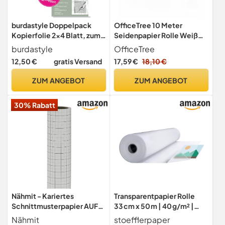
burdastyle Doppelpack
OfficeTree 10 Meter
Kopierfolie 2x4 Blatt, zum
Seidenpapier Rolle Weiß
Abpausen von
100cm Breit 20g/m² -
burdastyle
OfficeTree
Schnittmusterteilen,
Schnittmusterpapier Rolle
12,50 €
gratis Versand
17,59 €
18,10 €
transparent
- Packseide - Seidenpapier
Verpackungsmaterial -
ZUM ANGEBOT
ZUM ANGEBOT
Einwickelpapier zum
Verpacken Basteln und
30% Rabatt
Dekorieren
Nähmit - Kariertes
Transparentpapier Rolle
Schnittmusterpapier AUF
33 cm x 50 m | 40 g/m² |
PAPPROLLE Seidenpapier
Glattes, lichtdurchlässiges
Nähmit
stoefflerpaper