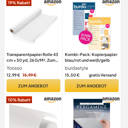
19% Rabatt
Transparentpapier Rolle 43
Kombi-Pack: Kopierpapier
cm × 50 yd, 26 G/M², Zum
blau/rot und weiß/gelb
Skizzieren & Nähen
Yoosso
burdastyle
12,99 €
15,99 €
15,50 €
gratis Versand
ZUM ANGEBOT
ZUM ANGEBOT
10% Rabatt