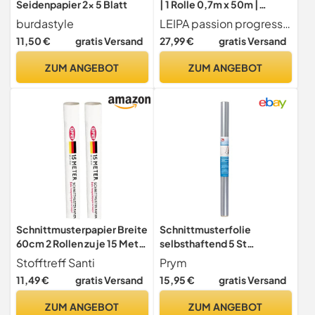
Seidenpapier 2x 5 Blatt
| 1 Rolle 0,7m x 50m |
200g/m² | stabil &
burdastyle
LEIPA passion progress technology
knitterfrei | Papier für
11,50 €
gratis Versand
27,99 €
gratis Versand
Schnittmuster, Nähen &
Zuschnitt | 100%
ZUM ANGEBOT
ZUM ANGEBOT
Recyclingpapier
Schnittmusterpapier Breite
Schnittmusterfolie
60cm 2 Rollen zu je 15 Meter
selbsthaftend 5 St
- insgesamt 30 Meter -
80x60cm
Stofftreff Santi
Prym
Schnittmuster Pauspapier
11,49 €
gratis Versand
15,95 €
gratis Versand
Pauspapier
ZUM ANGEBOT
ZUM ANGEBOT