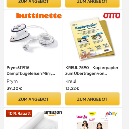
ZUM ANGEBOT
ZUM ANGEBOT
Prym 611915
KREUL 7590 - Kopierpapier
Dampfbügeleisen Mini,
zum Übertragen von
Reisebügeleisen mit
Motiven auf dunkle
Prym
Kreul
Zubehör , 1er Pack, Weiß
Untergrüne, 10 Blatt gelb,
39,30 €
13,22 €
ca. 30 X 42 cm
ZUM ANGEBOT
ZUM ANGEBOT
10% Rabatt