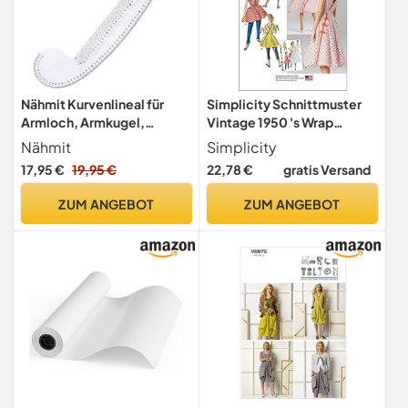
Nähmit Kurvenlineal für
Simplicity Schnittmuster
Armloch, Armkugel,
Vintage 1950 's Wrap
Schulter und Hals, Plastic,
Kleider in Zwei Längen
Nähmit
Simplicity
transparent, 2,5 x 40 cm-
Schnittmuster, Papier
17,95 €
19,95 €
22,78 €
gratis Versand
Skala
ZUM ANGEBOT
ZUM ANGEBOT