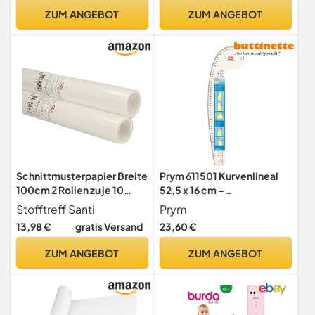
Nähen, Basteln – Stoeffler
ZUM ANGEBOT
ZUM ANGEBOT
Spezialpapier
Schnittmusterpapier Breite
Prym 611501 Kurvenlineal
100cm 2 Rollen zu je 10
52,5 x 16 cm –
Meter - Seidenpapier
Transparentes
Stofftreff Santi
Prym
Schnittmuster
Schneiderlineal für
13,98 €
gratis Versand
23,60 €
Kopierpapier Pauspapier
Rundungen, Taille, Hüfte,
Zeichenpapierrolle
Saum & Schnittmuster –
ZUM ANGEBOT
ZUM ANGEBOT
Transparentpapier 20 Meter
Multifunktionales
Kurvenmaß für Nähen &
Schneidern