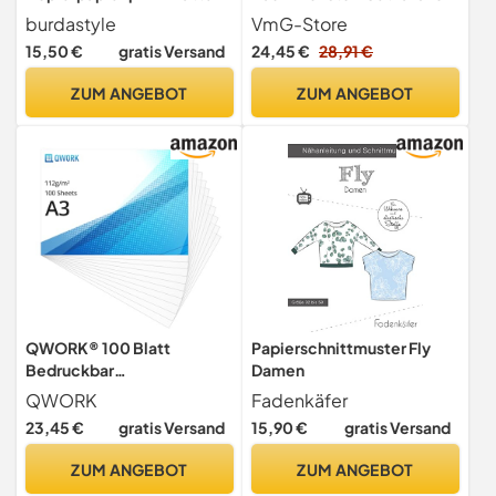
83 x 57 cm - Blau/Rot
abgestimmt Waffel Stoff
burdastyle
VmG-Store
100% Baumwollstoff Tex
15,50 €
gratis Versand
24,45 €
28,91 €
Standard 100 (Waldtiere
Grau Set01)
ZUM ANGEBOT
ZUM ANGEBOT
QWORK® 100 Blatt
Papierschnittmuster Fly
Bedruckbar
Damen
Transparentpapier - A3-112
QWORK
Fadenkäfer
g/m² - für Handwerk,
23,45 €
gratis Versand
15,90 €
gratis Versand
Nähen, Architektur
ZUM ANGEBOT
ZUM ANGEBOT