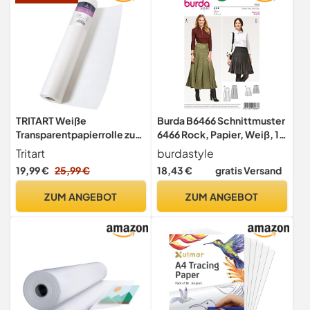
TRITART Weiße
Burda B6466 Schnittmuster
Transparentpapierrolle zum
6466 Rock, Papier, Weiß, 19
Nähen, Kunst & Basteln - 40
x 14 x 0,5 cm
Tritart
burdastyle
cm x 50 m - 50 g/m²
19,99 €
25,99 €
18,43 €
gratis Versand
Papierrolle für Tinte,
Bleistift und Marker -
ZUM ANGEBOT
ZUM ANGEBOT
Musterpapier zum
Schneidern & Zeichnen