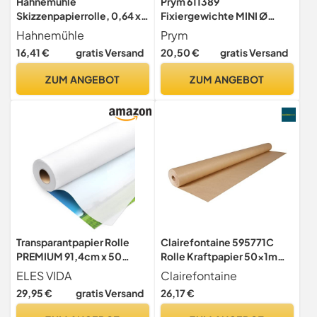
Hahnemühle
Prym 611389
Skizzenpapierrolle, 0,64 x
Fixiergewichte MINI Ø
20m, transparent, holzfrei,
30 mm, pink – 4er-Set
Hahnemühle
Prym
45g/m²
Stoffgewichte zum Fixieren
16,41 €
gratis Versand
20,50 €
gratis Versand
von Schnittmustern &
Stoffen – mit Metallkugeln
ZUM ANGEBOT
ZUM ANGEBOT
gefüllt – ideal für Nähen,
Patchwork &
Schneidematten
Transparantpapier Rolle
Clairefontaine 595771C
PREMIUM 91,4cm x 50
Rolle Kraftpapier 50x1m
Meter 50g /m – Blanko
60g gerippt Braun
ELES VIDA
Clairefontaine
29,95 €
gratis Versand
26,17 €