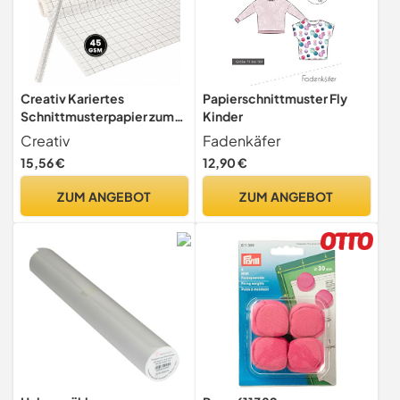
Creativ Kariertes
Papierschnittmuster Fly
Schnittmusterpapier zum
Kinder
Schneidern, für Damen,
Creativ
Fadenkäfer
20706, Breite: 80 cm, 15 m
15,56 €
12,90 €
ZUM ANGEBOT
ZUM ANGEBOT