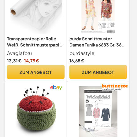
Transparentpapier Rolle
burda Schnittmuster
Weiß, Schnittmusterpapier
Damen Tunika 6683 Gr. 36-
40cm x 50m 26 g/m²
48
Avagiaforu
burdastyle
13,31 €
14,79 €
16,68 €
ZUM ANGEBOT
ZUM ANGEBOT