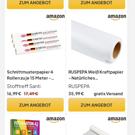
ZUM ANGEBOT
ZUM ANGEBOT
Schnittmusterpapier 4
RUSPEPA Weiß Kraftpapier
Rollen zu je 15 Meter -
- Natürliches
insgesamt 60 Meter - 60
Recyclingpapier,
Stofftreff Santi
RUSPEPA
cm breit - Schnittmuster
Kraftpapierrolle Ideal für
16,99 €
17,49 €
35,99 €
gratis Versand
Pauspapier
Kunsthandwerk, Kunst,
Kleine
ZUM ANGEBOT
ZUM ANGEBOT
Geschenkverpackungen,
Verpackung, Post, Versand
und Pakete - 122 cm x 30 m