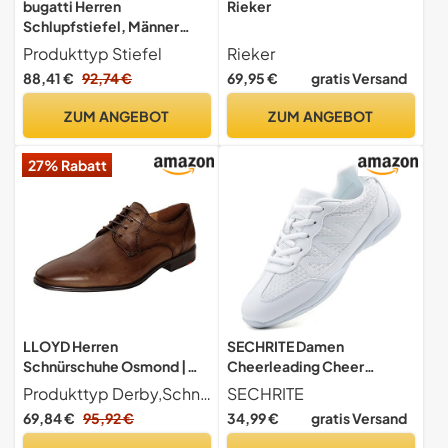
bugatti Herren
Rieker
Schlupfstiefel, Männer
Stiefel Kaltfutter,Flacher
Produkttyp Stiefel
Rieker
Absatz,kaltgefüttert,Schn
88,41 €
92,74 €
69,95 €
gratis Versand
uerschuhe,Cognac/Dark
Brown (6361),40 EU/EU UK
ZUM ANGEBOT
ZUM ANGEBOT
27% Rabatt
LLOYD Herren
SECHRITE Damen
Schnürschuhe Osmond |
Cheerleading Cheer
Männer Businessschuhe |
Schuhe Weiß Mädchen Tanz
Produkttyp Derby,Schnürschuhe,Businessschuhe,Schnürschuhe,Schnürer,Businessschuhe,Anzugschuhe,Derby Schnürung,Office,Büro,Freizeit
SECHRITE
Derby | Normalweit | Leder
Turnschuhe Dance Jazz
69,84 €
95,92 €
34,99 €
gratis Versand
| Businessschuhe | Derby |
Sneaker Tanzschuhe
schnürung, Cognac, 45 EU /
Tanztrainer Jazz-Trainer