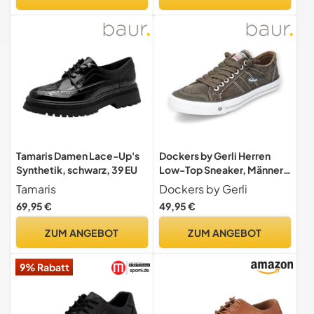
Tamaris Damen Lace-Up's
Dockers by Gerli Herren
Synthetik, schwarz, 39 EU
Low-Top Sneaker, Männer
Halbschuhe,Freizeitschuhe
Tamaris
Dockers by Gerli
,Turnschuhe,Laufschuhe,sc
69,95 €
49,95 €
hnürschuhe,schnürer,Khaki
,44 EU
ZUM ANGEBOT
ZUM ANGEBOT
9% Rabatt