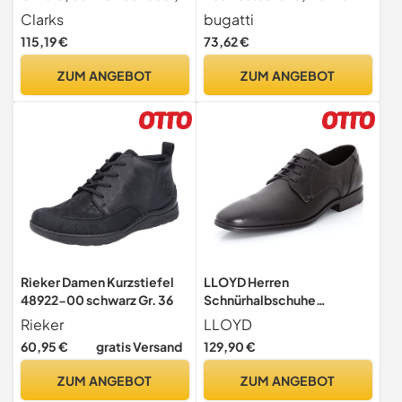
48 EU
Business
Clarks
bugatti
Schnürer,Office,büro,Freiz
115,19 €
73,62 €
eit,Schnuerschuhe,Schnue
rer,straßenschuhe,schwarz
ZUM ANGEBOT
ZUM ANGEBOT
(1000),42 EU / 7.5 UK
Rieker Damen Kurzstiefel
LLOYD Herren
48922-00 schwarz Gr. 36
Schnürhalbschuhe
Osmond, Männer
Rieker
LLOYD
Businessschuhe,Derby,Nor
60,95 €
gratis Versand
129,90 €
malweit,schnürschuhe,sch
nürer,Businessschuhe,Derb
ZUM ANGEBOT
ZUM ANGEBOT
y,man,SCHWARZ,46 EU / 11