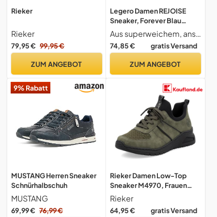
Rieker
Legero Damen REJOISE
Sneaker, Forever Blau
8620, 40 EU
Rieker
Aus superweichem, anschmiegsamem Leder
79,95 €
99,95 €
74,85 €
gratis Versand
ZUM ANGEBOT
ZUM ANGEBOT
9% Rabatt
MUSTANG Herren Sneaker
Rieker Damen Low-Top
Schnürhalbschuh
Sneaker M4970, Frauen
Halbschuhe, lose
MUSTANG
Rieker
Einlage,schnürschuhe,schn
69,99 €
76,99 €
64,95 €
gratis Versand
ürer,keil Sneaker,Wedge