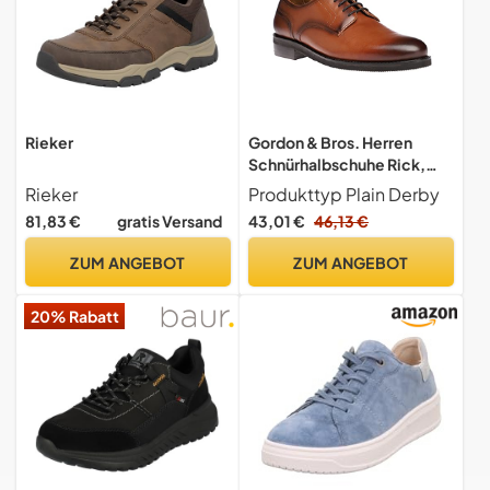
Rieker
Gordon & Bros. Herren
Schnürhalbschuhe Rick,
Männer
Rieker
Produkttyp Plain Derby
Businessschuhe,Low-
81,83 €
gratis Versand
43,01 €
46,13 €
tie,schnürschuhe,schnürer,
Businessschuhe,Anzugschu
ZUM ANGEBOT
ZUM ANGEBOT
he,TAN,43 EU / 9 UK
20% Rabatt