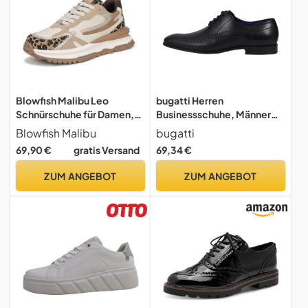
Blowfish Malibu Leo
bugatti Herren
Schnürschuhe für Damen,
Businessschuhe, Männer
Leopardenmuster, Mittel,
Business Schnürer,lace-up
Blowfish Malibu
bugatti
EU 42
Shoes,Low-
69,90 €
gratis Versand
69,34 €
tie,schnürschuhe,Anzugsc
huhe,Derby
ZUM ANGEBOT
ZUM ANGEBOT
schnürung,schwarz
(1000),41 EU / 7 UK