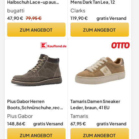
Halbschuh Lace-up aus
Mens Dark Tan Lea, 12
Obermaterial echt Nubuk
bugatti
Clarks
und Glattleder, Dark Blue,
47,90 €
79,95 €
119,90 €
gratis Versand
45 EU
ZUM ANGEBOT
ZUM ANGEBOT
Pius Gabor Herren
Tamaris Damen Sneaker
Boots,Schnürschuhe,recyc
Leder, braun, 41 EU
eltes Futter,
Pius Gabor
Tamaris
Wechselfußbett,Reißversc
148,86 €
gratis Versand
67,95 €
gratis Versand
hluss,Freizeitschuhe,Schnu
erschuhe,Dune/Mocca,43
ZUM ANGEBOT
ZUM ANGEBOT
EU / 9 UK