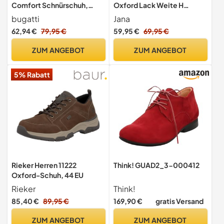
Comfort Schnürschuh,
Oxford Lack Weite H
Blau, 41
Mehrweite, Schwarz (Black
bugatti
Jana
Structur), 37 EU
62,94 €
79,95 €
59,95 €
69,95 €
ZUM ANGEBOT
ZUM ANGEBOT
5% Rabatt
Rieker Herren 11222
Think! GUAD2_3-000412
Oxford-Schuh, 44 EU
Rieker
Think!
85,40 €
89,95 €
169,90 €
gratis Versand
ZUM ANGEBOT
ZUM ANGEBOT