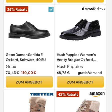
36% Rabatt
Geox Damen Serilda E
Hush Puppies Women's
Oxford, Schwarz, 40 EU
Verity Brogue Oxford,
Schwarz, 40-41 EU
Geox
Hush Puppies
70,43 €
110,00 €
68,78 €
gratis Versand
ZUM ANGEBOT
ZUM ANGEBOT
42% Rabatt