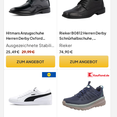
Hitmars Anzugschuhe
Rieker B0812 Herren Derby
Herren Derby Oxford
Schnürhalbschuhe,
Schuhe Brogues
Schwarz, 40 EU, Extra weit
Ausgezeichnete Stabilität Diese Anzugschuhe verfügen über rutschfeste Sohlen für besseren Halt und Haltbarkeit.
Rieker
Klassischer Herrenschuhe
25,49 €
29,99 €
74,90 €
Elegant Lederschuhe
Hochzeitsschuhe A
ZUM ANGEBOT
ZUM ANGEBOT
Schwarz EU43