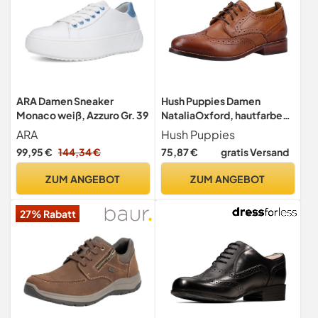
ARA Damen Sneaker
Hush Puppies Damen
Monaco weiß, Azzuro Gr. 39
NataliaOxford, hautfarben,
39 EU
ARA
Hush Puppies
99,95 €
144,34 €
75,87 €
gratis Versand
ZUM ANGEBOT
ZUM ANGEBOT
27% Rabatt