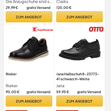
Die Anzugschuhe sind so konzipiert, dass sie zu jedem Smoking oder formellen Outfit passen. Ihr polierter Look sorgt dafür, dass Sie auf jeder Hochzeitsfeier oder formellen Veranstaltung elegant aussehen und hervorstechen.
Clarks
Hochzeitsschuhe
29,99 €
gratis Versand
120,00 €
Schnürhalbschuhe
Klassischer Business
ZUM ANGEBOT
ZUM ANGEBOT
Schnürschuh 1015 Schwarz
Größe 38
Rieker
Jana Halbschuh 8-23773-
41 schwarz H-Weite
Rieker
Jana
90,00 €
gratis Versand
59,95 €
gratis Versand
ZUM ANGEBOT
ZUM ANGEBOT