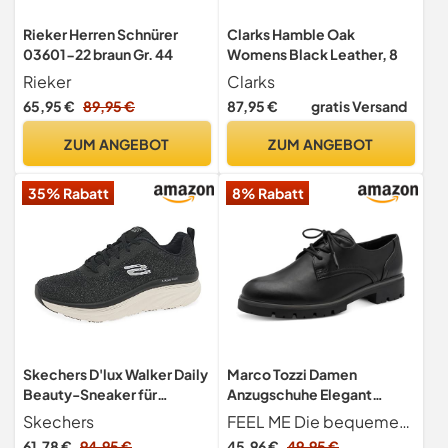
Rieker Herren Schnürer
Clarks Hamble Oak
03601-22 braun Gr. 44
Womens Black Leather, 8
Rieker
Clarks
65,95 €
89,95 €
87,95 €
gratis Versand
ZUM ANGEBOT
ZUM ANGEBOT
35% Rabatt
8% Rabatt
Skechers D'lux Walker Daily
Marco Tozzi Damen
Beauty-Sneaker für
Anzugschuhe Elegant
Damen, Schwarzer Strick,
Vegan, Schwarz (Black Uni),
Skechers
FEEL ME Die bequemen Anzugschuhe verfügen über die softig weiche Feel me Sohle. Ihre Technologie sorgt für einen optimalen Tragekomfort und das Gefühl, wie auf Wolken zu laufen.
weißer Rand, 41 EU
39 EU
61,78 €
94,95 €
45,96 €
49,95 €