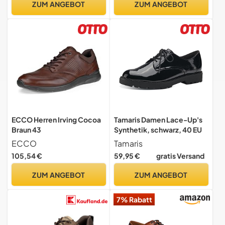
ZUM ANGEBOT
ZUM ANGEBOT
10.5 UK
Yoga Training Aerobic
Schnürschuhe 40 EU
ECCO Herren Irving Cocoa
Tamaris Damen Lace-Up's
Braun 43
Synthetik, schwarz, 40 EU
ECCO
Tamaris
105,54 €
59,95 €
gratis Versand
ZUM ANGEBOT
ZUM ANGEBOT
7% Rabatt