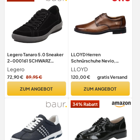
Legero Tanaro 5.0 Sneaker
LLOYD Herren
2-000161 SCHWARZ
Schnürschuhe Nevio,
(SCHWARZ) 0200 38 EU
Männer
Legero
LLOYD
Damen
Businessschuhe,Schnuerer,
72,90 €
89,95 €
120,00 €
gratis Versand
straßenschuhe,Strassensc
huhe,Schnuerung,Shoes,Lo
ZUM ANGEBOT
ZUM ANGEBOT
w-tie,Derby, Noce, 44 EU /
9.5 UK
34% Rabatt