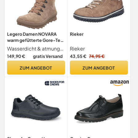
Legero Damen NOVARA
Rieker
warm gefütterte Gore-Tex
Stiefelette, GIOTTO
Wasserdicht & atmungsaktiv durch GORE-TEX Membran
Rieker
(BEIGE) 4500
149,90 €
gratis Versand
43,55 €
74,95 €
ZUM ANGEBOT
ZUM ANGEBOT