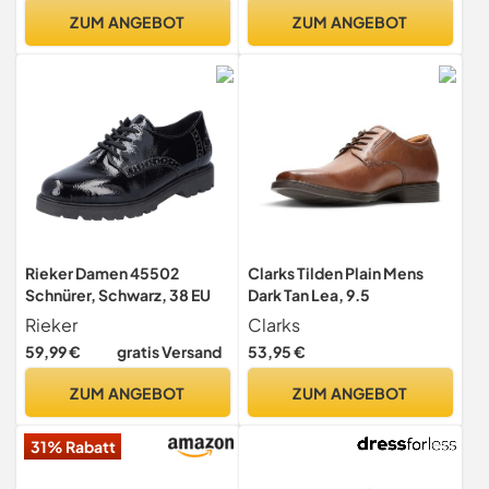
schnürer,flexibel,schwarz,
ZUM ANGEBOT
ZUM ANGEBOT
45 EU
Rieker Damen 45502
Clarks Tilden Plain Mens
Schnürer, Schwarz, 38 EU
Dark Tan Lea, 9.5
Rieker
Clarks
59,99 €
gratis Versand
53,95 €
ZUM ANGEBOT
ZUM ANGEBOT
31% Rabatt