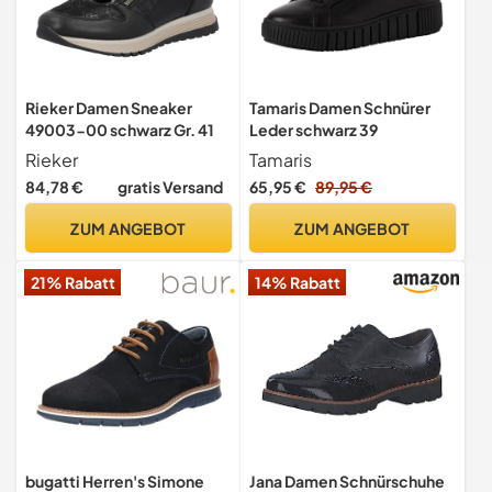
Rieker Damen Sneaker
Tamaris Damen Schnürer
49003-00 schwarz Gr. 41
Leder schwarz 39
Rieker
Tamaris
84,78 €
gratis Versand
65,95 €
89,95 €
ZUM ANGEBOT
ZUM ANGEBOT
21% Rabatt
14% Rabatt
bugatti Herren's Simone
Jana Damen Schnürschuhe