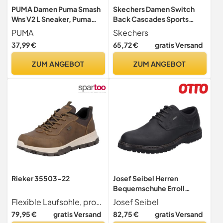
PUMA Damen Puma Smash
Skechers Damen Switch
Wns V2 L Sneaker, Puma
Back Cascades Sports
White Puma Black, 40 EU
Shoes,Sneakers, Navy
PUMA
Skechers
Synthetic Textile Trim, 41
37,99 €
65,72 €
gratis Versand
EU
ZUM ANGEBOT
ZUM ANGEBOT
Rieker 35503-22
Josef Seibel Herren
Bequemschuhe Erroll
50,Weite G
Flexible Laufsohle, profiliert
Josef Seibel
(Normal),Wechselfußbett,
79,95 €
gratis Versand
82,75 €
gratis Versand
wasserdicht,schnürschuhe,