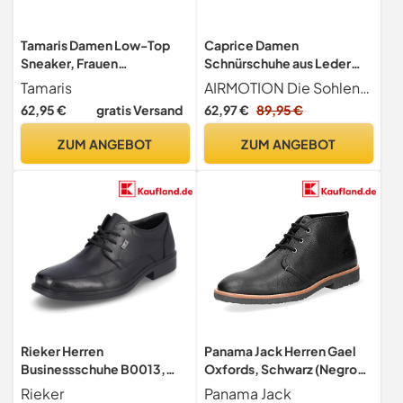
Tamaris Damen Low-Top
Caprice Damen
Sneaker, Frauen
Schnürschuhe aus Leder
Halbschuhe,Wechselfußbe
Elegant, Schwarz (Black
Tamaris
AIRMOTION Die Sohlentechnologie schafft die perfekte Kombination aus Luft und Bewegung. Bis zu 300 Luft-Halbkugeln in der Innensohle garantieren optimale Zirkulation und eine entlastende Federung für unvergleichlichen Komfort bei jedem Schritt.
tt,schnürschuhe,schnürer,P
Nappa), 42 EU
62,95 €
gratis Versand
62,97 €
89,95 €
lateausohle,Halbschuhe,Sp
ortschuhe,Navy Comb,38
ZUM ANGEBOT
ZUM ANGEBOT
EU
Rieker Herren
Panama Jack Herren Gael
Businessschuhe B0013,
Oxfords, Schwarz (Negro
Männer Schnürschuhe,
C10),Schwarz Negro
Rieker
Panama Jack