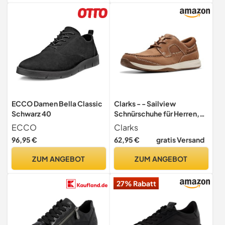
UK
ECCO Damen Bella Classic
Clarks - - Sailview
Schwarz 40
Schnürschuhe für Herren,
Kolorit Light Tan Nubuck,
ECCO
Clarks
Größe: 39 EU
96,95 €
62,95 €
gratis Versand
ZUM ANGEBOT
ZUM ANGEBOT
27% Rabatt