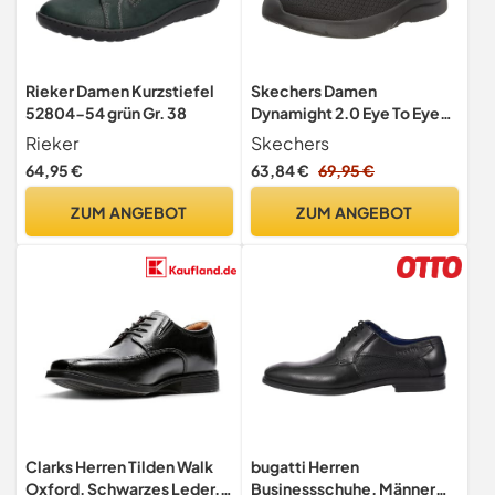
Rieker Damen Kurzstiefel
Skechers Damen
52804-54 grün Gr. 38
Dynamight 2.0 Eye To Eye
Sneaker, Black Mesh
Rieker
Skechers
Durabuck Trim, 36 EU
64,95 €
63,84 €
69,95 €
ZUM ANGEBOT
ZUM ANGEBOT
Clarks Herren Tilden Walk
bugatti Herren
Oxford, Schwarzes Leder,
Businessschuhe, Männer