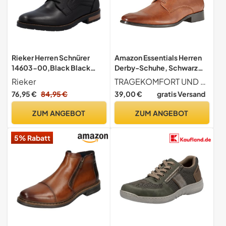
Rieker Herren Schnürer
Amazon Essentials Herren
14603-00,Black Black
Derby-Schuhe, Schwarz
14603 00,43 EU
Dunkles Karamell
Rieker
TRAGEKOMFORT UND PASSFORM Diese spitz zulaufenden Derby-Schuhe haben eine wattierte Innensohle für zusätzlichen Tragekomfort und eine Schnürung zum einfachen Anpassen der Passform.
Kunstleder, 39.5 EU
76,95 €
84,95 €
39,00 €
gratis Versand
ZUM ANGEBOT
ZUM ANGEBOT
5% Rabatt