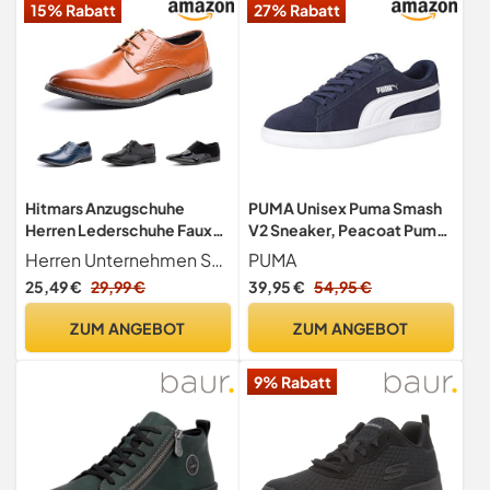
15% Rabatt
27% Rabatt
Hitmars Anzugschuhe
PUMA Unisex Puma Smash
Herren Lederschuhe Faux
V2 Sneaker, Peacoat Puma
Business Oxford Derby
White, 39 EU
Herren Unternehmen Schuhe sind mit hochwertigem Kunstleder und atmungsaktivem Futter ausgestattet. Halten Sie Ihre Füße atmungsaktiv und trocken für eine lange Zeit und erleben Sie den Komfort des Gehens.
PUMA
Schuhe Hochzeits
25,49 €
29,99 €
39,95 €
54,95 €
Klassischer Schnürschuh
Männer HW1-Khaki EU42
ZUM ANGEBOT
ZUM ANGEBOT
9% Rabatt