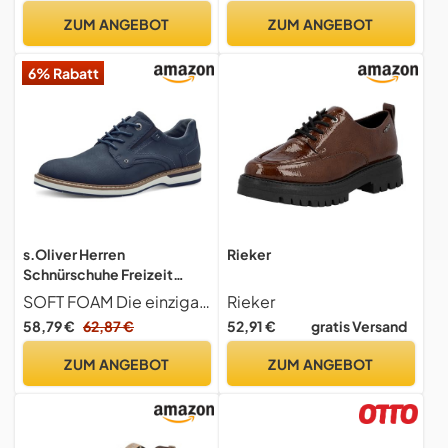
Sneaker,grün (54),42 EU / 8
ZUM ANGEBOT
ZUM ANGEBOT
UK
6% Rabatt
s.Oliver Herren
Rieker
Schnürschuhe Freizeit
Elegant, Blau (Navy), 44 EU
SOFT FOAM Die einzigartige Sohle macht das Laufen so bequem wie nie zuvor. Eine sanfte Schaumschicht zwischen Deck- und Brandsohle, die sich perfekt an die Fußform anpasst, sorgt für ein optimales Trageerlebnis den ganzen Tag über.
Rieker
58,79 €
62,87 €
52,91 €
gratis Versand
ZUM ANGEBOT
ZUM ANGEBOT