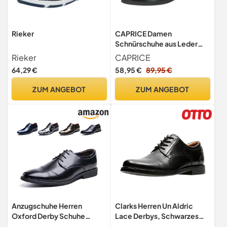
Rieker
CAPRICE Damen
Schnürschuhe aus Leder
Elegant, Schwarz (Black
Rieker
CAPRICE
Naplak), 39 EU
64,29 €
58,95 €
89,95 €
ZUM ANGEBOT
ZUM ANGEBOT
Anzugschuhe Herren
Clarks Herren Un Aldric
Oxford Derby Schuhe
Lace Derbys, Schwarzes
Brogues Lederschuhe
Leder, 44.5 EU Weit