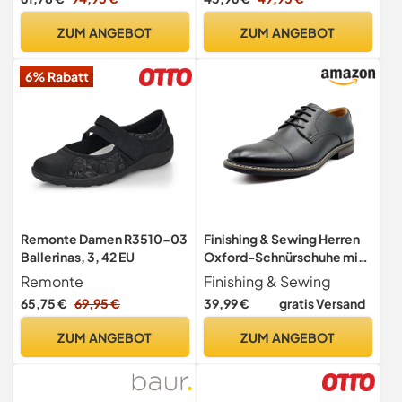
ZUM ANGEBOT
ZUM ANGEBOT
6% Rabatt
Remonte Damen R3510-03
Finishing & Sewing Herren
Ballerinas, 3, 42 EU
Oxford-Schnürschuhe mit
Kappen (Schwarz,
Remonte
Finishing & Sewing
Erwachsene, Herren, 41,
65,75 €
69,95 €
39,99 €
gratis Versand
Numerisch, EU
Schuhgrößensystem, M)
ZUM ANGEBOT
ZUM ANGEBOT