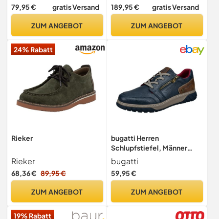
wasserabweisend,
C10,42 EU
79,95 €
gratis Versand
189,95 €
gratis Versand
riekerTEX,lace-up
Shoes,schnürer,Anzugschu
ZUM ANGEBOT
ZUM ANGEBOT
he,schwarz (00),44 EU / 9.5
UK
24% Rabatt
Rieker
bugatti Herren
Schlupfstiefel, Männer
Stiefel
Rieker
bugatti
Kaltfutter,schnürschuhe,sc
68,36 €
89,95 €
59,95 €
hnürer,Businessschuhe,Anz
ugschuhe,elegant,Dark
ZUM ANGEBOT
ZUM ANGEBOT
Blue (4100),42 EU/EU UK
19% Rabatt