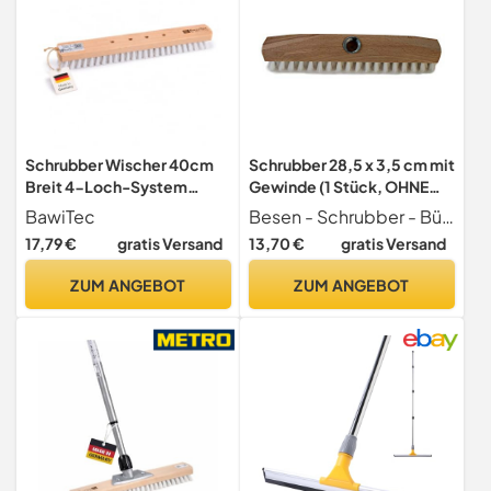
Schrubber Wischer 40cm
Schrubber 28,5 x 3,5 cm mit
Breit 4-Loch-System
Gewinde (1 Stück, OHNE
weiße Kunstborsten ohne
Stiel)
BawiTec
Besen - Schrubber - Bürsten
Stiel
17,79 €
gratis Versand
13,70 €
gratis Versand
ZUM ANGEBOT
ZUM ANGEBOT