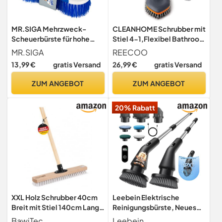
MR.SIGA Mehrzweck-
CLEANHOME Schrubber mit
Scheuerbürste für hohe
Stiel 4-1,Flexibel Bathroom
Beanspruchung – 2er-Pack
Cleaning Brush
MR.SIGA
REECOO
13,99 €
gratis Versand
26,99 €
gratis Versand
ZUM ANGEBOT
ZUM ANGEBOT
20% Rabatt
XXL Holz Schrubber 40cm
Leebein Elektrische
Breit mit Stiel 140cm Lang
Reinigungsbürste, Neues
weiße Kunstfaser Borsten
Spin Scrubber, IPX7
BawiTec
Leebein