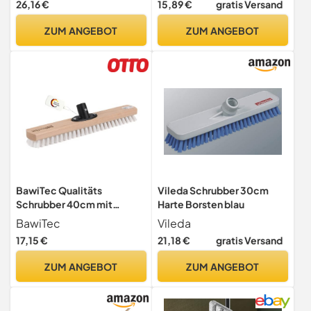
26,16 €
15,89 €
gratis Versand
Schrubberbürste mit
Schwammtuch &
ZUM ANGEBOT
ZUM ANGEBOT
Mikrofaser, zum Reinigen
von Bad, Badewanne,
Boden, Wand, Fliesen
BawiTec Qualitäts
Vileda Schrubber 30cm
Schrubber 40cm mit
Harte Borsten blau
Kunststoff Quickhalter
BawiTec
Vileda
Weiße PPN-Polypropylen
17,15 €
21,18 €
gratis Versand
Borsten Verschraubtem
Stielhalter Scheuerbürste
ZUM ANGEBOT
ZUM ANGEBOT
Grossraumschrubber
Bodenschrubber