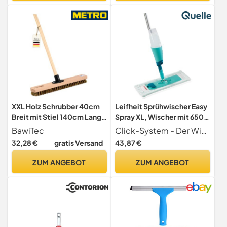
Badezimmer,Boden,Küche
XXL Holz Schrubber 40cm
Leifheit Sprühwischer Easy
Breit mit Stiel 140cm Lang
Spray XL, Wischer mit 650
Harte UnionMix Borsten
ml Tank
BawiTec
Click-System - Der Wischmopp verfügt über das patentierte Leifheit Click-System dank speziellem Aufsatz sind verschiedene Stiele und Reinigungsgeräte in Kombination mit dem Bodenreiniger möglich
32,28 €
gratis Versand
43,87 €
ZUM ANGEBOT
ZUM ANGEBOT