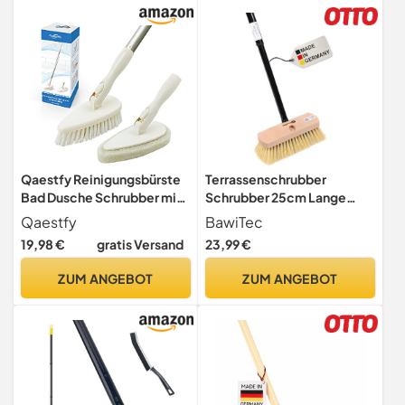
Qaestfy Reinigungsbürste
Terrassenschrubber
Bad Dusche Schrubber mit
Schrubber 25cm Lange
Stiel Fliesenreiniger
Borsten mit Teleskopstiel
Qaestfy
BawiTec
Borstenbürste Badreiniger
Stiel
19,98 €
gratis Versand
23,99 €
mit 130cm Stiel für
Duschwand Badewanne
ZUM ANGEBOT
ZUM ANGEBOT
Badezimmer Toilette Wand
Boden