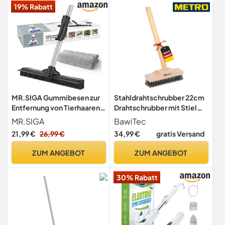
19% Rabatt
Schwamm Wischer,
verstellbar 6-TLG.
MR.SIGA Gummibesen zur
Stahldrahtschrubber 22cm
Entfernung von Tierhaaren
Drahtschrubber mit Stiel
mit integriertem Abzieher,
Drahtborsten Schrubber
MR.SIGA
BawiTec
3-in-1-Bodenbürste für
21,99 €
26,99 €
34,99 €
gratis Versand
Teppiche, 155 cm Langer
Verstellbarer Stiel,
ZUM ANGEBOT
ZUM ANGEBOT
inklusive 1 Mikrofasertuch
zum Staubwischen
30% Rabatt