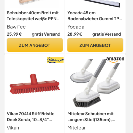
Schrubber 40cm Breit mit
Yocada 45 cm
Teleskopstiel weiße PPN
Bodenabzieher Gummi TPR
Borsten Stiel Lang
Klinge Schrubber Besen 157
BawiTec
Yocada
cm Stange Haushalt Besen
25,99 €
gratis Versand
28,99 €
gratis Versand
für Garage Innenhof Dusche
Badezimmer Boden
ZUM ANGEBOT
ZUM ANGEBOT
Marmor Glas Fliesen Wasser
Schaum Tierhaarentfernung
Reinigung
Vikan 70414 Stiff Bristle
Mitclear Schrubber mit
Deck Scrub, 10-3/4"
Langem Stiel(135cm),
Polyester, Red
Reinigungsbürste Bad, 3-
Vikan
Mitclear
in-1 Duschschrubber,