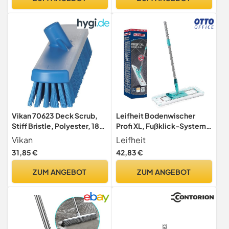
Aussenbereich, Aussen
Vikan 70623 Deck Scrub,
Leifheit Bodenwischer
Stiff Bristle, Polyester, 18-
Profi XL, Fußklick-System,
1/2", Blue
Wischmopp 42 cm,
Vikan
Leifheit
waschbar
31,85 €
42,83 €
ZUM ANGEBOT
ZUM ANGEBOT