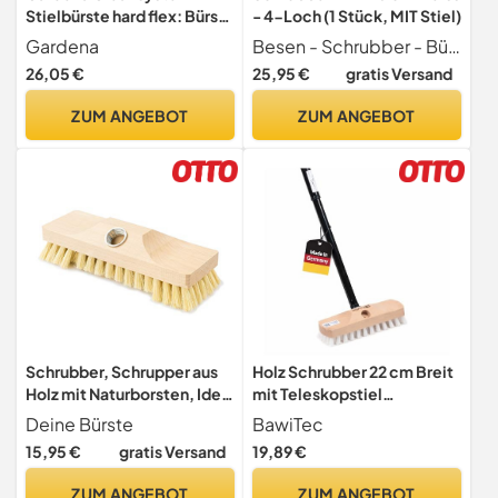
Stielbürste hard flex: Bürste
- 4-Loch (1 Stück, MIT Stiel)
zum Reinigen von
Gardena
Besen - Schrubber - Bürsten
unempfindlichen
26,05 €
25,95 €
gratis Versand
Oberflächen,
Dreiecksform, harte
ZUM ANGEBOT
ZUM ANGEBOT
Borsten, Anschluss an
Cleansystem Stiel, für
größere Flächen (18814-
20)
Schrubber, Schrupper aus
Holz Schrubber 22 cm Breit
Holz mit Naturborsten, Ideal
mit Teleskopstiel
für die Reinigung von
verstellbar weiße PPPN
Deine Bürste
BawiTec
Boden, Bodenbürste,
Borsten
15,95 €
gratis Versand
19,89 €
Fliesen, Balkon, Terrasse,
Garten, Außen, Innen,
ZUM ANGEBOT
ZUM ANGEBOT