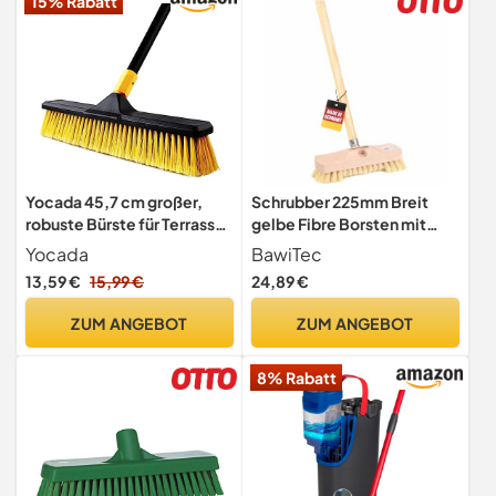
15% Rabatt
Yocada 45,7 cm großer,
Schrubber 225mm Breit
robuste Bürste für Terrasse,
gelbe Fibre Borsten mit
Garage, Deck, Beton, Holz,
Stiel Holzstiel 120cm Lang
Yocada
BawiTec
Stein, Fliesen, 165,9 cm
13,59 €
15,99 €
24,89 €
lang
ZUM ANGEBOT
ZUM ANGEBOT
8% Rabatt