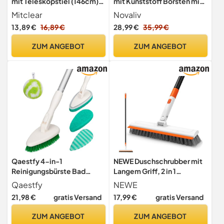
mit Teleskopstiel (146cm),
mit Kunststoff Borsten mit
Professioneller
Gewinde und Schraub-
Mitclear
Novaliv
Fensterwischer mit
Steckstiel vierteilig PPN
13,89 €
16,89 €
28,99 €
35,99 €
Silikonabzieher &
Boden Bürste Ideal für
Mikrofaserschrubber,
Reinigung von Balkon
ZUM ANGEBOT
ZUM ANGEBOT
Fensterreinigungsset für
Terrasse Garten Innen
Bad, Dusche, Glas, Spiegel,
Außenbereich
Auto
Qaestfy 4-in-1
NEWE Duschschrubber mit
Reinigungsbürste Bad
Langem Griff, 2 in 1
Dusche Schrubber mit Stiel
Reinigungsbürste Bad mit
Qaestfy
NEWE
Fliesenreiniger
Steifen Borsten und
21,98 €
gratis Versand
17,99 €
gratis Versand
Borstenbürste Badreiniger
Abzieher, Schrubber für die
mit 130cm Stiel für
Reinigung von Terrassen,
ZUM ANGEBOT
ZUM ANGEBOT
Duschwand Badewanne
Fliesen, Wannen, Garagen,