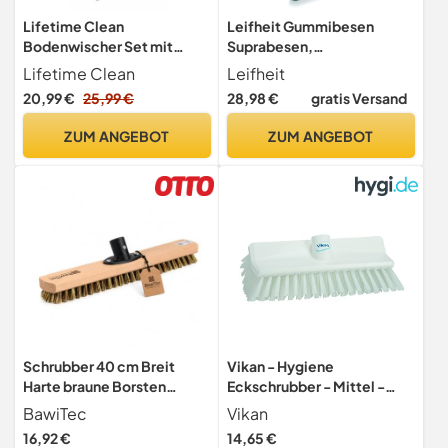
Lifetime Clean
Leifheit Gummibesen
Bodenwischer Set mit
Suprabesen,
Wischmopphalter,
Naturkautschuk, 35 cm
Lifetime Clean
Leifheit
Wischmopp, Besen,
20,99 €
25,99 €
28,98 €
gratis Versand
Schrubber und Metall-
Stiel, 5-teilig, lieferbar in
ZUM ANGEBOT
ZUM ANGEBOT
den Farben Pink, Grün oder
Blau (Pink)
Schrubber 40 cm Breit
Vikan - Hygiene
Harte braune Borsten
Eckschrubber - Mittel -
Bodenschrubber ohne Stiel
265mm - Weiß
BawiTec
Vikan
16,92 €
14,65 €