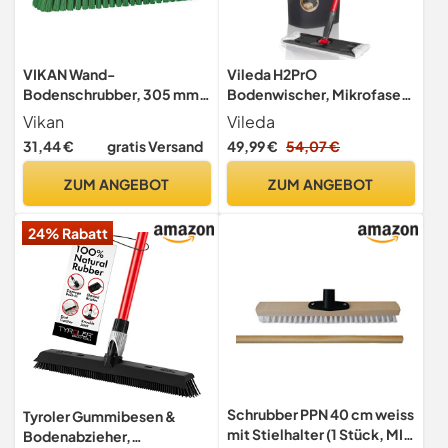
VIKAN Wand-
Vileda H2PrO
Bodenschrubber, 305 mm,
Bodenwischer, Mikrofaser,
hart vollständig HACCP
Frisch- und
Vikan
Vileda
konform 2-green
Schmutzwassertrennung
31,44 €
gratis Versand
49,99 €
54,07 €
ZUM ANGEBOT
ZUM ANGEBOT
24% Rabatt
Schrubber PPN 40 cm weiss
Tyroler Gummibesen &
mit Stielhalter (1 Stück, MIT
Bodenabzieher,