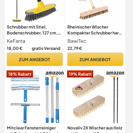
Schrubber mit Stiel,
Rheinischer Wischer
Bodenschrubber, 127 cm,
Kompakter Schrubber hart
Schrubberbürste für Pool,
28cm mit Holzstiel Stiel
KeFanta
BawiTec
Boot, Terrasse, Garage,
120cm
18,00 €
gratis Versand
22,79 €
Betonreinigung,
Teppichbürste
ZUM ANGEBOT
ZUM ANGEBOT
18% Rabatt
19% Rabatt
Mitclear Fensterreiniger
Novaliv 2X Wischer aus Holz