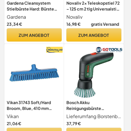
Gardena Cleansystem
Novaliv 2x Teleskopstiel 72
Stielbürste Hard: Bürste
– 125 cm 2 tlg Universalstiel
zum intensiven Reinigen
Stab Ersatzstiel Besenstiel
Gardena
Novaliv
von unempfindlichen
mit Gewinde Ersatzteil Stiel
23,34 €
16,98 €
gratis Versand
Oberflächen,
Ersatz Teleskopstange
unterschiedlich Lange
Teleskop (2, Stiel)
ZUM ANGEBOT
ZUM ANGEBOT
Borsten, Anschluss an
Cleansystem Stiel, für
größere Flächen (18816-20)
Vikan 31743 Soft/Hard
Bosch Akku
Broom, Blue, 410 mm
Reinigungsbürste
Length, 90 mm Width, 120
UniversalBrush (integrierter
Vikan
Lieferumfang Borstenbürste (1 600 A02 3KW);Detailbürste (1 600 A02 3KY);Padhalter mit Kletthaken (1 600 A02 3KX);Mikrofaserpad, nicht scheuernd (1 600 A02 3KZ);Hochleistungspad, scheuernd (1 600 A02 3L1);Micro-USB-Kabel (1 607 000 CG9);Kartonschachtel
mm Height
3,6-V-Akku, 1 Micro-USB-
21,06 €
37,79 €
Kabel und 4