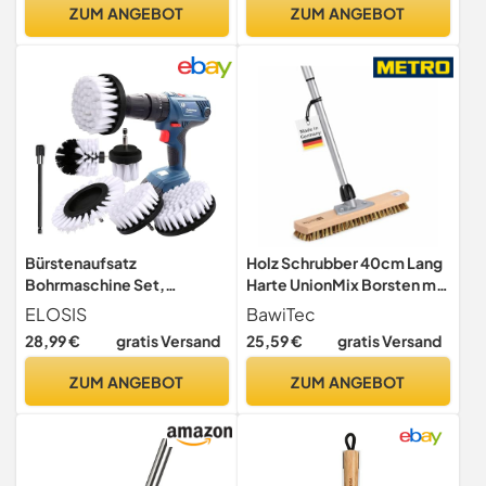
Reinigungsaufsätze
ZUM ANGEBOT
ZUM ANGEBOT
enthalten, im Karton)
Bürstenaufsatz
Holz Schrubber 40cm Lang
Bohrmaschine Set,
Harte UnionMix Borsten mit
Bürstenaufsatz
Teleskopstiel Stiel
ELOSIS
BawiTec
Akkuschrauber 6 Stück
28,99 €
gratis Versand
25,59 €
gratis Versand
Reinigungsbürste
Felgenbürste Scrubber
ZUM ANGEBOT
ZUM ANGEBOT
Reinigung Bürste Kit für
Felgen, Badewanne,
Fliesen, Küche, Auto, Sofa
Ecken & Grill