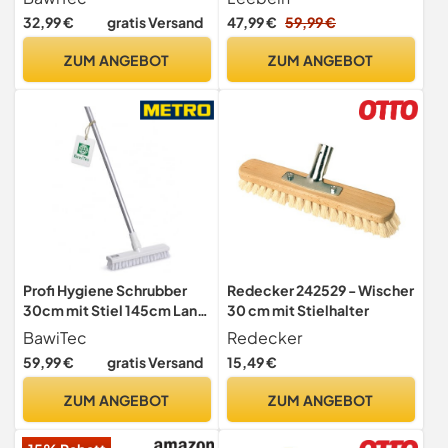
Wasserdichter und 7
32,99 €
gratis Versand
47,99 €
59,99 €
Bürstenköpfen,
Ausziehbarem Langem Griff
ZUM ANGEBOT
ZUM ANGEBOT
und 2 Geschwindigkeiten,
Schrubber für Badezimmer,
Boden, Küche
Profi Hygiene Schrubber
Redecker 242529 - Wischer
30cm mit Stiel 145cm Lang
30 cm mit Stielhalter
weiße PBT-Borsten
BawiTec
Redecker
59,99 €
gratis Versand
15,49 €
ZUM ANGEBOT
ZUM ANGEBOT