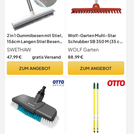
2 in 1 Gummibesen mit Stiel,
Wolf-Garten Multi-Star
156cm Langen Stiel Besen
Schrubber SB 350 M (35 cm
zum Entfernen von Tiere
Arbeitsbreite, robuste
SWETHAW
WOLF Garten
Katzen Hunde Haare
Borsten, entfernt Moos &
47,99 €
gratis Versand
88,99 €
Teppichbürste
Schmutz, ideal Terrasse,
Bodenbürste Kehrbesen für
Balkon & Plattenwege,
ZUM ANGEBOT
ZUM ANGEBOT
Innen- und Außenbereich
passend für Multi-Star-
Schrubbe
System) 71ANA019650