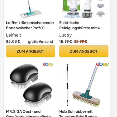
Leifheit rückenschonender
Elektrische
Bodenwischer Profi XL
Reinigungsbürste mit 4
Cotton Plus mit
Aufsätzen, 400 U/min
Leifheit
Luctry
Aluminiumstiel 140 cm für
Turbo, Teleskopgriff &
85,03 €
gratis Versand
15,99 €
22,99 €
Fliesen- und Steinböden,
2500mAh Akku – Bad,
Schrubber zum Lösen mit
Küche, Fliesen, Auto,
ZUM ANGEBOT
ZUM ANGEBOT
Fußklick, Wischer mit
Fugen – Kabellos &
360°-Drehgelenk, Click-
wasserdicht
System
MR.SIGA Obst- und
Holz Schrubber mit
Gemüsereinigungsbürste
Teleskop Stiel Boden