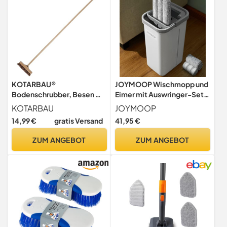
KOTARBAU®
JOYMOOP Wischmopp und
Bodenschrubber, Besen mit
Eimer mit Auswringer-Set,
Naturborsten,
freihändiger Flacher
KOTARBAU
JOYMOOP
Reinigungsbürste
Bodenwischer und Eimer,
14,99 €
gratis Versand
41,95 €
mit 3 waschbaren
Mikrofaser-Pads, Nass-
ZUM ANGEBOT
ZUM ANGEBOT
und Trockengebrauch,
Bodenreinigungssystem