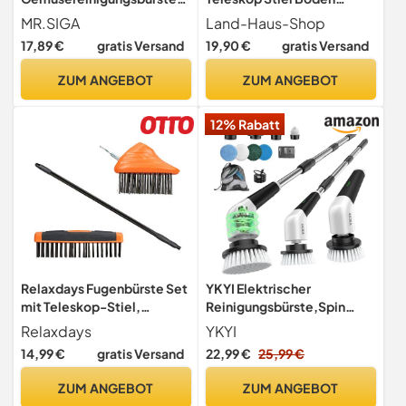
mit rutschfestem Griff
Scheuer Bürste Wischer
MR.SIGA
Land-Haus-Shop
Bodenbürste grobe Borsten
17,89 €
gratis Versand
19,90 €
gratis Versand
Reinigung innen aussen
Fliesen Terasse Garten Bad
ZUM ANGEBOT
ZUM ANGEBOT
Küche Schrupper mit
Teleskopstiel verstellbar
12% Rabatt
bis 165,5 cm
Relaxdays Fugenbürste Set
YKYI Elektrischer
mit Teleskop-Stiel,
Reinigungsbürste,Spin
Carbon-Stahl Borsten,
Scrubber mit 8
Relaxdays
YKYI
Fugenkratzer & Schrubber,
Austauschbaren
14,99 €
gratis Versand
22,99 €
25,99 €
Unkraut, 80-140cm,
Bürstenköpfen,IPX7
schwarz
wasserdichter,Schrubber
ZUM ANGEBOT
ZUM ANGEBOT
für