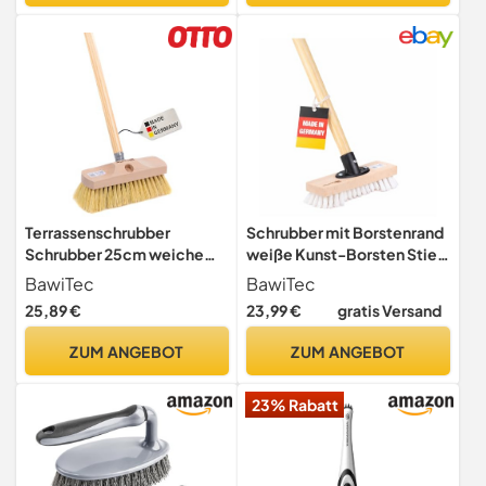
Badezimmer Toilette
Terrassen, Waschbecken
Boden Wand
Terrassenschrubber
Schrubber mit Borstenrand
Schrubber 25cm weiche
weiße Kunst-Borsten Stiel
Lange Borsten mit Holzstiel
Holzstiel 120cm Lang
BawiTec
BawiTec
Stiel
25,89 €
23,99 €
gratis Versand
ZUM ANGEBOT
ZUM ANGEBOT
23% Rabatt