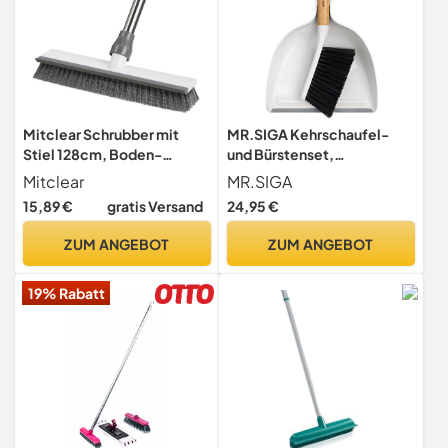
Mitclear Schrubber mit
MR.SIGA Kehrschaufel-
Stiel 128cm, Boden-
und Bürstenset,
Scheuerbürste für Balkon
Bambusgriff, weiß, 1 Set
Mitclear
MR.SIGA
Terrasse
15,89 €
gratis Versand
24,95 €
ZUM ANGEBOT
ZUM ANGEBOT
19% Rabatt