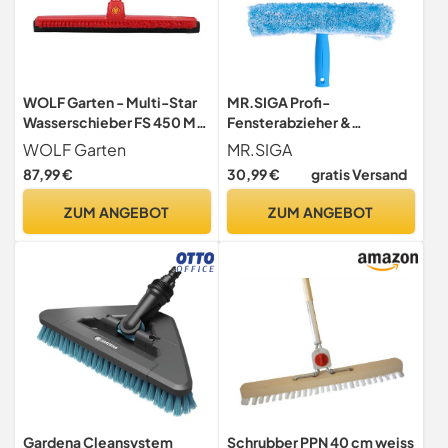
WOLF Garten - Multi-Star
MR.SIGA Profi-
Wasserschieber FS 450 M;
Fensterabzieher &
Arbeitsbreite: 45cm;
Mikrofaser-
WOLF Garten
MR.SIGA
71ANA020650, Rot
Fensterreiniger, 25cm
87,99 €
30,99 €
gratis Versand
ZUM ANGEBOT
ZUM ANGEBOT
Gardena Cleansystem
Schrubber PPN 40 cm weiss