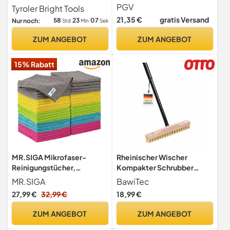
Stiel)
Kehrbesen-Kopf aus 100%
PGV
Tyroler Bright Tools
Naturgummi 41cm
21,35 €
gratis Versand
58
23
06
Nur noch:
Std
Min
Sek
ZUM ANGEBOT
ZUM ANGEBOT
15% Rabatt
MR.SIGA Mikrofaser-
Rheinischer Wischer
Reinigungstücher,
Kompakter Schrubber
Allzweck-
28cm mit Teleskopstiel
MR.SIGA
BawiTec
Reinigungstücher, 50er-
Stiel 130cm
27,99 €
32,99 €
18,99 €
Pack
ZUM ANGEBOT
ZUM ANGEBOT