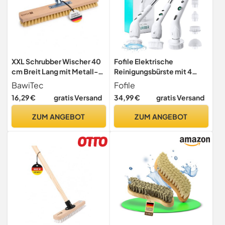
XXL Schrubber Wischer 40
Fofile Elektrische
cm Breit Lang mit Metall-
Reinigungsbürste mit 4
Stielhalter Fibre Borsten
Ersatzköpfen, 25kg
BawiTec
Fofile
Druckkraft, 2
16,29 €
gratis Versand
34,99 €
gratis Versand
Geschwindigkeiten, 2500
mAh Akku, IPX7
ZUM ANGEBOT
ZUM ANGEBOT
Wasserdicht, 3 Länge
Teleskopgriff Elektrische
Putzbürste für
Bad,Küche,Fenster,Boden