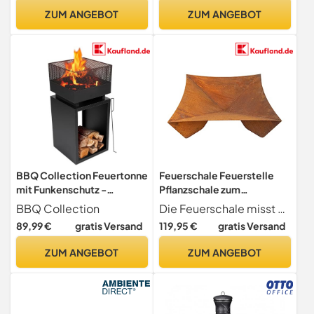
ZUM ANGEBOT
ZUM ANGEBOT
BBQ Collection Feuertonne
Feuerschale Feuerstelle
mit Funkenschutz -
Pflanzschale zum
Feuerkorb 39 x 39 x 85 cm -
Befplanzen Quadratisch
BBQ Collection
Die Feuerschale misst ca. 60 x 60 cm und ist somit für ein mittleres Feuer geeignet.
Gartenkamin für Brennholz
Rechteckig Rost Edelrost
89,99 €
gratis Versand
119,95 €
gratis Versand
- Terrassenofen mit
Rostige Gartendeko
Schürhaken und
Dekoration Metall 60 x 60
ZUM ANGEBOT
ZUM ANGEBOT
Brennholzlager - Deko
cm
Terrasse - Karbonstahl