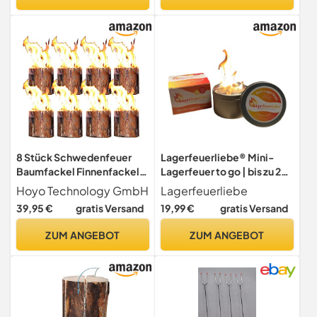
Wachsfackel
Gartenleuchte
8 Stück Schwedenfeuer
Lagerfeuerliebe® Mini-
Baumfackel Finnenfackel
Lagerfeuer to go | bis zu 2
Gartenfackel Fackel H 19
Std. Brenndauer |
Hoyo Technology GmbH
Lagerfeuerliebe
cm D 14-20 cm
wiederverwendbar, leicht
39,95 €
gratis Versand
19,99 €
gratis Versand
& sicher | Ø 7 cm | klein &
praktisch | Mini-Lagerfeuer
ZUM ANGEBOT
ZUM ANGEBOT
| Tischfeuer | Feuerschale |