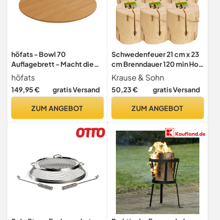
höfats - Bowl 70
Schwedenfeuer 21 cm x 23
Auflagebrett - Macht die
cm Brenndauer 120 min Holz
Bowl 70 Feuerschale zum
Kamin Feuerschale (6)
höfats
Krause & Sohn
Beistelltisch - rutschsicher
149,95 €
gratis Versand
50,23 €
gratis Versand
und wackelfest Dank
Einkerbung- aus Bambus-
ZUM ANGEBOT
ZUM ANGEBOT
Massivholz mit UV-
beständiger Beschichtung