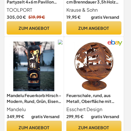
Partyzelt 4x6 m Pavillon
cm Brenndauer 3,5h Holz
Zelt PE Plane 450 N
Kamin Feuerschale (1)
TOOLPORT
Krause & Sohn
Gartenzelt Festzelt
305,00 €
519,99 €
19,95 €
gratis Versand
Wasserdicht weiß
ZUM ANGEBOT
ZUM ANGEBOT
Mandelu Feuerkorb Hirsch -
Feuerschale, rund, aus
Modern, Rund, Grün, Eisen,
Metall, Oberfläche mit
Holz, Holzstücke, Edelrost,
Rost-Effekt
Mandelu
Esschert Design
Außenbereich
349,99 €
gratis Versand
299,95 €
gratis Versand
ZUM ANGEBOT
ZUM ANGEBOT