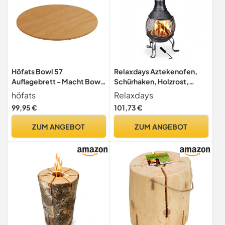
Höfats Bowl 57
Relaxdays Aztekenofen,
Auflagebrett - Macht Bowl
Schürhaken, Holzrost,
57 Feuerschale zum
Funkenschutzgitter,
höfats
Relaxdays
Beistelltisch - Rutschsicher
Garten, Terrasse, Antik
99,95 €
101,73 €
Und Wackelfest Dank
Terrassenofen, Höhe 89 cm,
Einkerbung Aus Bambus-
grau
ZUM ANGEBOT
ZUM ANGEBOT
Massivholz Mit UV-
Beständiger Beschichtung