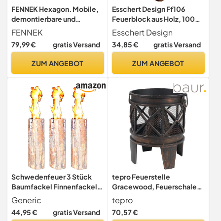
FENNEK Hexagon. Mobile,
Esschert Design Ff106
demontierbare und
Feuerblock aus Holz, 100
steckbare Feuerschale aus
cm
FENNEK
Esschert Design
Edelstahl.
79,99 €
gratis Versand
34,85 €
gratis Versand
ZUM ANGEBOT
ZUM ANGEBOT
Schwedenfeuer 3 Stück
tepro Feuerstelle
Baumfackel Finnenfackel
Gracewood, Feuerschale
Gartenfackel Fackel H 60
Outdoor, Feuerkorb für den
Generic
tepro
cm D 15-20 cm
Garten, mit Schürhaken,
44,95 €
gratis Versand
70,57 €
Maße ca. 42 x 42 x 53 cm