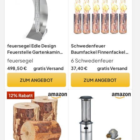
feuersegel Edle Design
Schwedenfeuer
Feuerstelle Gartenkamin
Baumfackel Finnenfackel
für Garten und Terrasse -
Gartenfackel Fackel 6
feuersegel
6 Schwedenfeuer
Moderner Terrassenofen
Stück H 35 cm D 9-15 cm
498,50 €
gratis Versand
37,40 €
gratis Versand
aus hochwertigem
Edelstahl, 42 x 34 x 96 cm
ZUM ANGEBOT
ZUM ANGEBOT
12% Rabatt