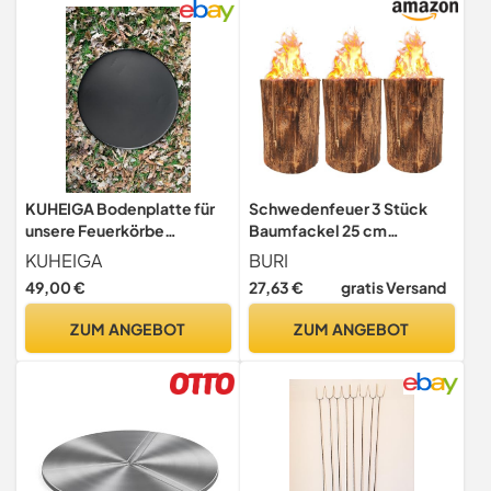
hoch)
KUHEIGA Bodenplatte für
Schwedenfeuer 3 Stück
unsere Feuerkörbe
Baumfackel 25 cm
Funkenplatte
Gartenfackel Naturholz
KUHEIGA
BURI
Unterlegplatte Ø: 71cm mit
Lagerfeuer
49,00 €
27,63 €
gratis Versand
Füssen
ZUM ANGEBOT
ZUM ANGEBOT