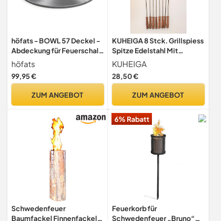
höfats - BOWL 57 Deckel -
KUHEIGA 8 Stck. Grillspiess
Abdeckung für Feuerschale
Spitze Edelstahl Mit
um Funkenflug zu
Holzgriff für
höfats
KUHEIGA
vermeiden - rutschsicher
Feuerschale/Feuerkorb
99,95 €
28,50 €
und wackelfest, gewölbter
Deckel verhindert
ZUM ANGEBOT
ZUM ANGEBOT
Wasseransammlung - aus
gebürstetem Edelstahl
6% Rabatt
Schwedenfeuer
Feuerkorb für
Baumfackel Finnenfackel
Schwedenfeuer „Bruno“