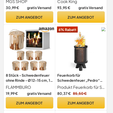
MGS SHOP
Cook King
Terrassenfeuer" Pedro" Ø
30,99 €
gratis Versand
93,95 €
gratis Versand
20cm
ZUM ANGEBOT
ZUM ANGEBOT
6% Rabatt
8 Stück - Schwedenfeuer
Feuerkorb für
ohne Rinde - Ø 12-15 cm, 15
Schwedenfeuer „Pedro“
cm hoch -
Feuersäule aus Stahl
FLAMMBURO
Produkt Feuerkorb für Schwedenfeuer "Pedro" Fackel für den Garten Feuersäule als Wärmequelle oder Dekoration
Baumstammfackel,
Gartenfackel als
19,99 €
gratis Versand
80,37 €
85,50 €
Schwedenfackel,
Wärmequelle und Deko
Finnenkerze, Alternative zu
CookKing
ZUM ANGEBOT
ZUM ANGEBOT
Kaminholz, Brennholz (8
Stück - Ø 12-15 cm, 15 cm