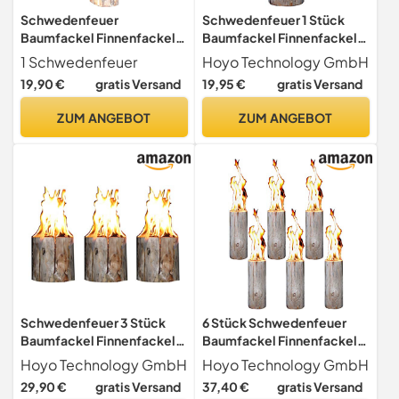
Schwedenfeuer
Schwedenfeuer 1 Stück
Baumfackel Finnenfackel
Baumfackel Finnenfackel
Gartenfackel Fackel H 60
Gartenfackel Fackel H 35
1 Schwedenfeuer
Hoyo Technology GmbH
cm D 15-20 cm
cm D 14-20 cm
19,90 €
gratis Versand
19,95 €
gratis Versand
ZUM ANGEBOT
ZUM ANGEBOT
Schwedenfeuer 3 Stück
6 Stück Schwedenfeuer
Baumfackel Finnenfackel
Baumfackel Finnenfackel
Gartenfackel Fackel H 19
Gartenfackel Fackel Höhe =
Hoyo Technology GmbH
Hoyo Technology GmbH
cm D 9-14 cm Brenndauer
35 cm; Ø = 9-15 cm
29,90 €
gratis Versand
37,40 €
gratis Versand
ca. 40 Minuten pro Stück