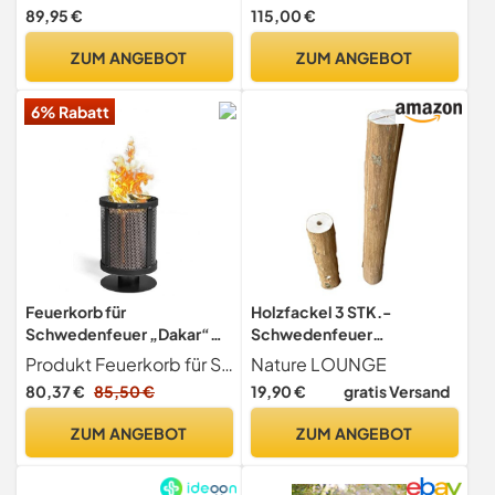
aus hochwertigem
Barrel
89,95 €
115,00 €
Cortenstahl - Feuerkorb für
den Garten - 60x60x16cm
ZUM ANGEBOT
ZUM ANGEBOT
6% Rabatt
Feuerkorb für
Holzfackel 3 STK.-
Schwedenfeuer „Dakar“
Schwedenfeuer
Feuersäule aus Stahl
Baumfackel Finnfackel
Produkt Feuerkorb für Schwedenfeuer "Dakar" Fackel für den Garten Feuersäule als Wärmequelle oder Dekoration
Nature LOUNGE
Gartenfackel als
Garten Feuer Holz
80,37 €
85,50 €
19,90 €
gratis Versand
Wärmequelle und Deko
(Schwedenfeuer, 30 cm)
CookKing
ZUM ANGEBOT
ZUM ANGEBOT