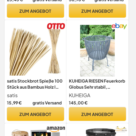
Feuerschalen, Lagerfeuer -
Schwedenfackel
Buchenholz Kaminholz
Pelletfackel Feuersäule
ZUM ANGEBOT
ZUM ANGEBOT
Feuerholz Grillholz
Flammschalen
(Scheitlänge ca. 25 cm)
Wachsfackel
Gartenleuchte
satis Stockbrot Spieße 100
KUHEIGA RIESEN Feuerkorb
Stück aus Bambus Holz I
Globus Sehr stabil,
Lagerfeuer Stöcke und
SCHWER Feuerschale
satis
KUHEIGA
Marshmallow Stäbe für
15,99 €
gratis Versand
145,00 €
Kinder I Extra lang 90 cm
Holzstab perfekt für
ZUM ANGEBOT
ZUM ANGEBOT
Feuerschale