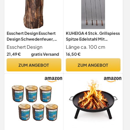
Esschert Design Esschert
KUHEIGA 4 Stck. Grillspiess
Design Schwedenfeuer,
Spitze Edelstahl Mit
Baumfackel, Größe M, ca.
Holzgriff für
Esschert Design
Länge ca. 100 cm
50 cm hoch
Feuerschale/Feuerkorb
21,49 €
gratis Versand
16,50 €
ZUM ANGEBOT
ZUM ANGEBOT