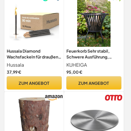
Hussala Diamond
Feuerkorb Sehr stabil,
Wachsfackeln für draußen
Schwere Ausführung,
[10 Stück bis zu 90 min] mit
Feuerschale, Tulip klein
Hussala
KUHEIGA
langen Holzstab und
37,99 €
95,00 €
Tropschutz - Premium
Gartenfackel aus Diamond
ZUM ANGEBOT
ZUM ANGEBOT
Wachs - Fackeln für
Fackelwanderung