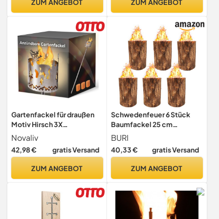
ZUM ANGEBOT
ZUM ANGEBOT
Gartenfackel für draußen
Schwedenfeuer 6 Stück
Motiv Hirsch 3X
Baumfackel 25 cm
Brennelemente -
Gartenfackel Naturholz
Novaliv
BURI
Holzspäne mit Wachs -
Lagerfeuer
42,98 €
gratis Versand
40,33 €
gratis Versand
Schwedenfackel
Pelletfackel Feuersäule
ZUM ANGEBOT
ZUM ANGEBOT
Flammschalen
Wachsfackel
Gartenleuchte