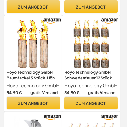
ZUM ANGEBOT
ZUM ANGEBOT
Hoyo Technology GmbH
Hoyo Technology GmbH
Baumfackel 3 Stück, Höhe
Schwedenfeuer 12 Stück
60 cm, Durchmesser 15-20
Baumfackel Finnenfackel
Hoyo Technology GmbH
Hoyo Technology GmbH
cm, Finnenfackel,
Gartenfackel Fackel H 19
54,90 €
gratis Versand
54,90 €
gratis Versand
Gartenfackel, Rund, Kiefer,
cm D 9-14 cm
Holz
ZUM ANGEBOT
ZUM ANGEBOT