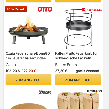
18% Rabatt
Czaja Feuerschale Bonn 80
Fallen Fruits Feuerkorb für
cm Feuerschalen für den
schwedische Fackeln
Garten, Terrasse und
Czaja
Fallen Fruits
Balkon, Feuertonne und
106,90 €
129,90 €
27,20 €
gratis Versand
Feuerkorb, große
Feuerstelle für den Garten
ZUM ANGEBOT
ZUM ANGEBOT