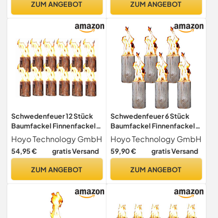
ZUM ANGEBOT
ZUM ANGEBOT
Schwedenfeuer 12 Stück
Schwedenfeuer 6 Stück
Baumfackel Finnenfackel
Baumfackel Finnenfackel
Gartenfackel Fackel H 19
Gartenfackel Fackel H 35
Hoyo Technology GmbH
Hoyo Technology GmbH
cm D 9-14 cm
cm D 14-20 cm
54,95 €
gratis Versand
59,90 €
gratis Versand
ZUM ANGEBOT
ZUM ANGEBOT