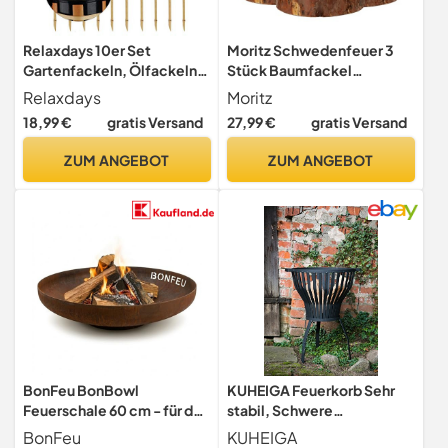
Relaxdays 10er Set
Moritz Schwedenfeuer 3
Gartenfackeln, Ölfackeln
Stück Baumfackel
aus Bambus, mit Docht,
Finnenfackel –
Relaxdays
Moritz
stimmungsvolle Fackeln für
Gartenfackel Garten
18,99 €
gratis Versand
27,99 €
gratis Versand
außen, Höhe: 90 cm, Natur,
Unparfümiert
ZUM ANGEBOT
ZUM ANGEBOT
BonFeu BonBowl
KUHEIGA Feuerkorb Sehr
Feuerschale 60 cm - für den
stabil, Schwere
Garten - Feuerschale Klein
Ausführung, Feuerschale,
BonFeu
KUHEIGA