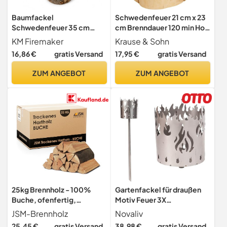
Baumfackel
Schwedenfeuer 21 cm x 23
Schwedenfeuer 35 cm
cm Brenndauer 120 min Holz
Feuerfackel für Outdoor
Kamin Feuerschale (1)
KM Firemaker
Krause & Sohn
Party Finnenfackel Holz
16,86 €
gratis Versand
17,95 €
gratis Versand
Feuer Gartenfackel
Partyfackel KM Firemaker
ZUM ANGEBOT
ZUM ANGEBOT
25kg Brennholz - 100%
Gartenfackel für draußen
Buche, ofenfertig,
Motiv Feuer 3X
Scheitlänge ca. 25 oder 33
Brennelemente -
JSM-Brennholz
Novaliv
cm - für Kamin, Ofen,
Holzspäne mit Wachs -
25,45 €
gratis Versand
38,98 €
gratis Versand