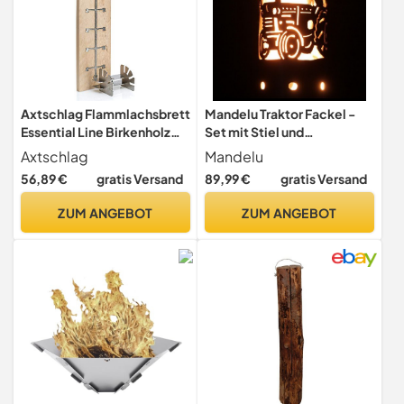
Axtschlag Flammlachsbrett
Mandelu Traktor Fackel -
Essential Line Birkenholz
Set mit Stiel und
extrastark, 4-Fach
Brennmitteln
Axtschlag
Mandelu
verstellbare Halterung aus
56,89 €
gratis Versand
89,99 €
gratis Versand
Edelstahl für Feuerschale,
Feuertonne, Feuerkorb
ZUM ANGEBOT
ZUM ANGEBOT