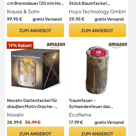
cm Brenndauer 120 min Holz
Stück Baumfackel
Kamin Feuerschale (12)
Finnenfackel, Höhe 19 cm,
Krause & Sohn
Hoyo Technology GmbH
Durchmesser 14-20 cm,
99,95 €
gratis Versand
39,95 €
gratis Versand
Brenndauer ca. 60 Minuten,
Rund, Kiefer, Holz (Wood)
ZUM ANGEBOT
ZUM ANGEBOT
19% Rabatt
Novaliv Gartenfackel für
Traumfeuer -
draußen Motiv Drache-
Schwedenfeuer das
Holzspäne mit Wachs -
flammende Vergnügen -
Novaliv
Ecoflame
Schwedenfackel
Ecocandle1 23cm hoch
28,99 €
35,99 €
17,99 €
gratis Versand
Pelletfackel Feuersäule
Flammschalen
ZUM ANGEBOT
ZUM ANGEBOT