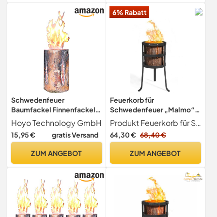
6% Rabatt
Schwedenfeuer
Feuerkorb für
Baumfackel Finnenfackel
Schwedenfeuer „Malmo“
Gartenfackel Fackel H 35
Feuersäule aus Stahl
Hoyo Technology GmbH
Produkt Feuerkorb für Schwedenfeuer "Malmo" Fackel für den Garten Feuersäule als Wärmequelle oder Dekoration
cm D 14-20 cm
Gartenfackel als
15,95 €
gratis Versand
64,30 €
68,40 €
Wärmequelle und Deko
CookKing
ZUM ANGEBOT
ZUM ANGEBOT