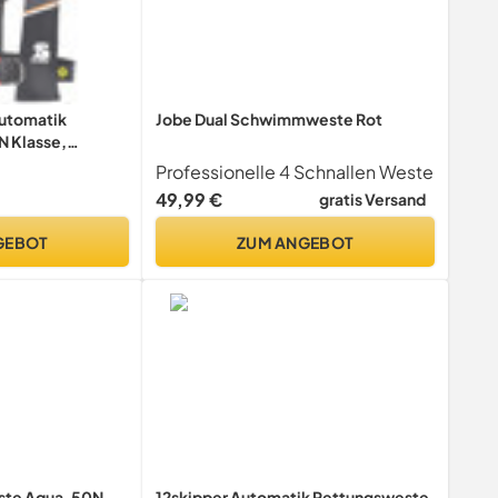
automatik
Jobe Dual Schwimmweste Rot
 Klasse,
Professionelle 4 Schnallen Weste
49,99 €
gratis Versand
GEBOT
ZUM ANGEBOT
te Aqua, 50N,
12skipper Automatik Rettungsweste