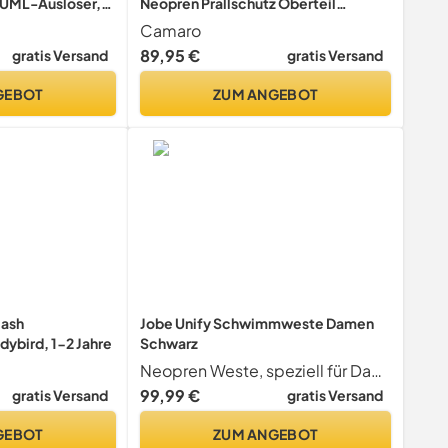
 UML-Auslöser,
Neopren Prallschutz Oberteil
feife,
Wakeboard Kite Wasserski
Camaro
 kg, Navy
89,95 €
gratis Versand
gratis Versand
GEBOT
ZUM ANGEBOT
lash
Jobe Unify Schwimmweste Damen
bird, 1-2 Jahre
Schwarz
Neopren Weste, speziell für Damen
99,99 €
gratis Versand
gratis Versand
GEBOT
ZUM ANGEBOT