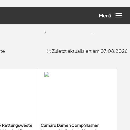
Menü
...
tte
🕝 Zuletzt aktualisiert am 07.08.2026
k Rettungsweste
Camaro Damen Comp Slasher