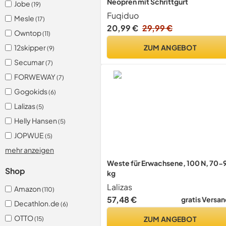
Neopren mit Schrittgurt
Jobe
(19)
Fuqiduo
Mesle
(17)
20,99 €
29,99 €
Owntop
(11)
ZUM ANGEBOT
12skipper
(9)
Secumar
(7)
FORWEWAY
(7)
Gogokids
(6)
Lalizas
(5)
Helly Hansen
(5)
JOPWUE
(5)
mehr anzeigen
Weste für Erwachsene, 100 N, 70-
Shop
kg
Lalizas
Amazon
(110)
57,48 €
gratis Versan
Decathlon.de
(6)
OTTO
ZUM ANGEBOT
(15)