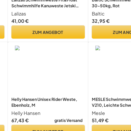
Schwimmhilfe Kanuweste Jetski
30-50kg, Rot
ISO-14202-5, Auftrieb:55N
Lalizas
Baltic
41,00 €
32,95 €
ZUM ANGEBOT
ZUM AN
Helly Hansen Unisex Rider Weste,
MESLE Schwimmwe
Ebenholz, M
V210, Leichte Schw
Herren & Damen, 5
Helly Hansen
Mesle
Auftriebsweste Su
67,43 €
51,49 €
gratis Versand
Kajak, Prallschutz
Wasserski, Jetski