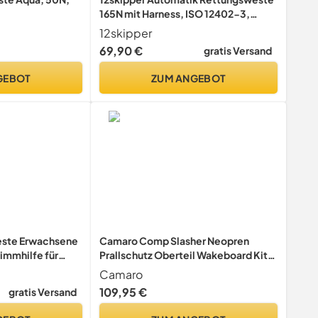
165N mit Harness, ISO 12402-3,
Lifebelt, UML-Auslöser, Schrittgurt,
12skipper
Erwachsene 40-150 kg, Olive
69,90 €
gratis Versand
GEBOT
ZUM ANGEBOT
ste Erwachsene
Camaro Comp Slasher Neopren
immhilfe für
Prallschutz Oberteil Wakeboard Kite
0N
Wasserski bis 6XL
Camaro
p, Schwimmen,
109,95 €
gratis Versand
weste Wakeboard,