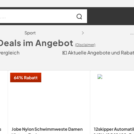
Sport
...
eals im Angebot
(Disclaimer)
ergleich
💶 Aktuelle Angebote und Raba
64% Rabatt
s
Jobe Nylon Schwimmweste Damen
12skipper Automati