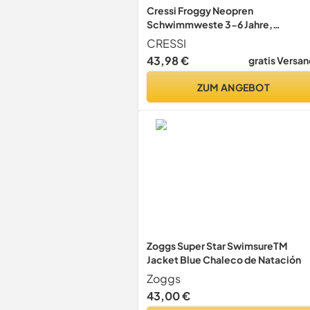
Cressi Froggy Neopren
Schwimmweste 3-6 Jahre,
Hellblau/Gelb, M: 3/6 Jahre
CRESSI
43,98 €
gratis Versan
ZUM ANGEBOT
Zoggs Super Star SwimsureTM
Jacket Blue Chaleco de Natación
Zoggs
43,00 €