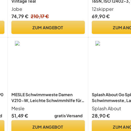
Vintage Teal
165N, ISO 12402-3,
Schrittgurt, Signalp
Jobe
12skipper
Erwachsene 40-150
74,79 €
210,17 €
69,90 €
ZUM ANGEBOT
ZUM AN
90
MESLE Schwimmweste Damen
Splash About Go Sp
V210-W, Leichte Schwimmhilfe für
Schwimmweste, Lady
Frauen & Mädchen, 50N
Mesle
Splash About
Auftriebsweste Sup, Schwimmen,
51,49 €
28,90 €
d
gratis Versand
Kajak, Prallschutzweste Wakeboard,
Wasserski, Jetski
ZUM ANGEBOT
ZUM AN