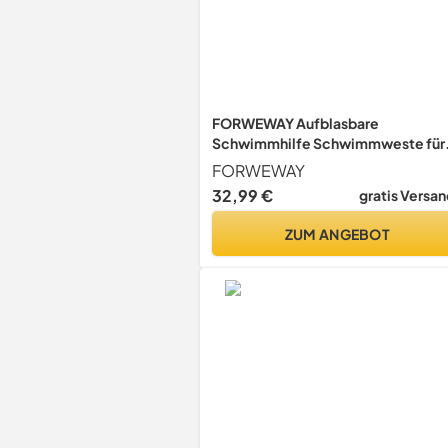
FORWEWAY Aufblasbare
Schwimmhilfe Schwimmweste für
Erwachsene (bis 100 kg & 150-200
FORWEWAY
cm), Verstellbare Doppelkammer
32,99 €
gratis Versan
mit Hochsichtbarkeit – Für Kajak,
SUP, Surfen & Wassersport
ZUM ANGEBOT