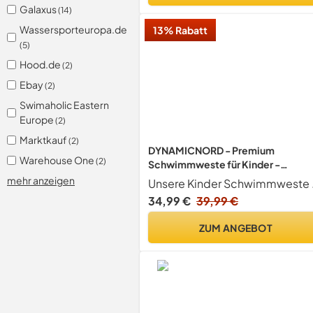
Galaxus
(14)
Wassersporteuropa.de
13% Rabatt
(5)
Hood.de
(2)
Ebay
(2)
Swimaholic Eastern
Europe
(2)
Marktkauf
(2)
DYNAMICNORD - Premium
Warehouse One
(2)
Schwimmweste für Kinder -
Designed in Germany -
mehr anzeigen
Unsere Kinder Schwimmwest
Schwimmhilfe von 15-19kg & 19-
34,99 €
39,99 €
30kg für sicheres Schwimmen,
Auftriebshilfe, Auftriebsweste,
ZUM ANGEBOT
Schwimmtraining