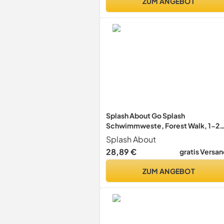
ZUM ANGEBOT
Splash About Go Splash
Schwimmweste, Forest Walk, 1-2
Jahre
Splash About
28,89 €
gratis Versan
ZUM ANGEBOT