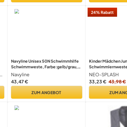
24% Rabatt
Navyline Unisex 50N Schwimmhilfe
Kinder Mädchen Ju
Schwimmweste, Farbe:gelb/grau,
Schwimmlernweste
Größe:70-90kg
Schwimmen Jacket f
e Schwimmhilfe in leuchtenden Signalfarben vom Wassersportexperten DYNAMICNORD aus Deutschland Designed in Germany
Navyline
NEO-SPLASH
mit Einstellbare Sic
43,47 €
33,23 €
43,98 €
Alter 1-6 (KS-Orang
ZUM ANGEBOT
ZUM AN