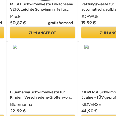
MESLE Schwimmweste Erwachsene
Rettungsweste für 
V210, Leichte Schwimmhilfe für
automatisch, aufbla
Herren & Damen, 50N
verstellbarer Schnal
Mesle
JOPWUE
Auftriebsweste Sup, Schwimmen,
reflektierenden Stre
50,87 €
19,99 €
d
gratis Versand
Kajak, Prallschutzweste Wakeboard,
Schwimmwesten, Wa
Wasserski, Jetski
CO2-Gas (gelb-B)
ZUM ANGEBOT
ZUM AN
Bluemarina Schwimmweste für
KIDVERSE Schwimm
Kinder | Verschiedene Größen von
3 Jahre - TÜV geprü
Kleinkind bis Baby -
Schwimmhilfe mit 
Bluemarina
KIDVERSE
Schwimmlernhilfe - Schwimmhilfe -
56cm - Schwimmhil
22,99 €
44,90 €
Schwimmflügel - Schwimmring -
Jahre - Kindersch