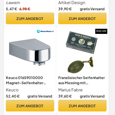
Stück, Badregal aus
Varianten:Edelstahl. matt
cawein
Artikel Design
Kunststoff (weiß und grau)
5,47 €
6,98 €
39,90 €
gratis Versand
ZUM ANGEBOT
ZUM ANGEBOT
Keuco 01659010000
Französischer Seifenhalter
Magnet-Seifenhalter
aus Messing mit
Elegance, verchromt
Olivenölseife, Nature,
Keuco
Marius Fabre
Marius Fabre
52,40 €
gratis Versand
39,60 €
gratis Versand
ZUM ANGEBOT
ZUM ANGEBOT