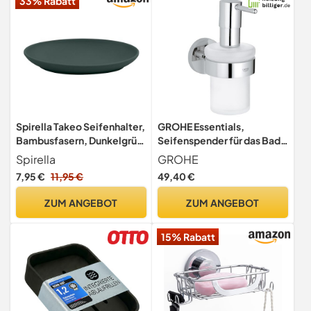
33% Rabatt
Spirella Takeo Seifenhalter,
GROHE Essentials,
Bambusfasern, Dunkelgrün,
Seifenspender für das Bad
Bambus, Green
(mit Halter, verdeckte
Spirella
GROHE
Befestigung, pflegeleicht,
7,95 €
11,95 €
49,40 €
langlebig), Chrom,
40448001
ZUM ANGEBOT
ZUM ANGEBOT
15% Rabatt