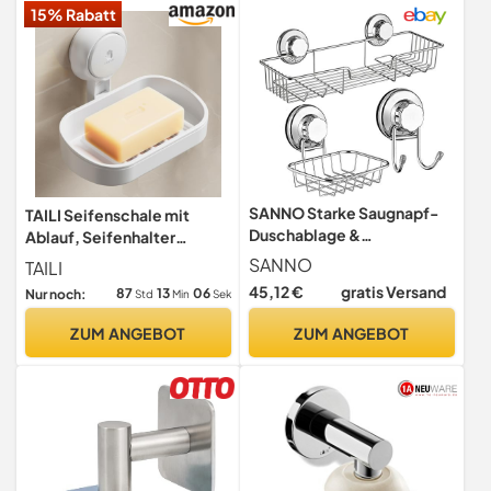
15% Rabatt
SANNO Starke Saugnapf-
TAILI Seifenschale mit
Duschablage &
Ablauf, Seifenhalter
Seifenschale &
Wandmontage ohne
SANNO
TAILI
Doppelhaken-Bad
Bohren, Weiß
45,12 €
gratis Versand
87
13
05
Nur noch:
Std
Min
Sek
Organisator Küche
Aufbewahrungskorb für
ZUM ANGEBOT
ZUM ANGEBOT
Shampoo,
Haarpflegemittel, Seife-
Rostschutz Edelstahl (3
Sätze)