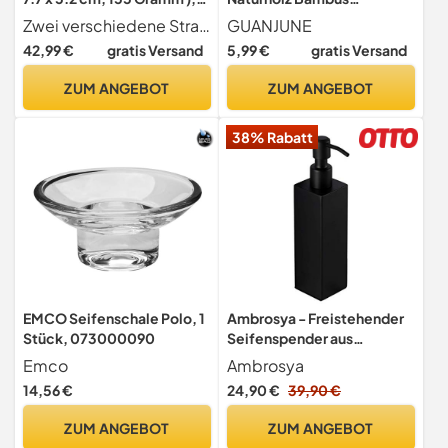
chrom, ‎28856000
Seifenschalenhalter für
Zwei verschiedene Strahlarten Mousseur und SpeedClean Brausestrahl
GUANJUNE
Badezimmer
42,99 €
gratis Versand
5,99 €
gratis Versand
Küchenschwämme
Zubehör Lagerung
ZUM ANGEBOT
ZUM ANGEBOT
38% Rabatt
EMCO Seifenschale Polo, 1
Ambrosya - Freistehender
Stück, 073000090
Seifenspender aus
Edelstahl in Schwarz - Bad
Emco
Ambrosya
Badezimmer Halter
14,56 €
24,90 €
39,90 €
Halterung Seife
Seifenhalter
ZUM ANGEBOT
ZUM ANGEBOT
Seifenhalterung