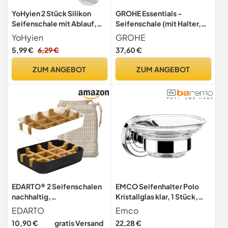
YoHyien 2 Stück Silikon
GROHE Essentials -
Seifenschale mit Ablauf,
Seifenschale (mit Halter,
Seifenschale Dusche,
Material: Glas/Metall,
YoHyien
GROHE
Seifenhalter Badewanne,
verdeckte Befestigung,
5,99 €
6,29 €
37,60 €
Seifenablage
geeignet zum Bohren),
Waschbecken,
Chrom, 40444001
ZUM ANGEBOT
ZUM ANGEBOT
Seifenschalen für
Badezimmer, Küche &
Zähler (Schwarz)
EDARTO® 2 Seifenschalen
EMCO Seifenhalter Polo
nachhaltig,
Kristallglas klar, 1 Stück,
umweltfreundlich aus
Chrom, 073000100
EDARTO
Emco
Natur-Bambus-Holz und
10,90 €
gratis Versand
22,28 €
Maisstärke mit