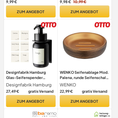
9,99 €
9,98 €
10,99 €
Seifenablage
Seifenschalen
Wandmontage, für
ZUM ANGEBOT
ZUM ANGEBOT
Verwendung auf Spiegeln,
Fliesen, Glas und Anderen
glatten Oberflächen
(Silber)
Designfabrik Hamburg
WENKO Seifenablage Mod.
Glas-Seifenspender
Palena, runde Seifenschale
|Schwarz/Schwarz |mit
zum Aufbewahren Fester
Designfabrik Hamburg
WENKO
Wandhalter
Handseifen oder Shampoos
27,49 €
gratis Versand
22,99 €
gratis Versand
aus dem hochwertigen
Kunststoff Polyresin in
ZUM ANGEBOT
ZUM ANGEBOT
elegantem Design, (B/T x
H): Ø 10,5 x 2,5 cm, Bronze