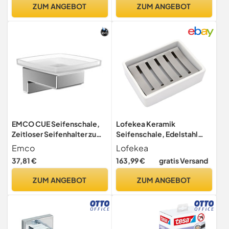
Seifenablage für
ZUM ANGEBOT
ZUM ANGEBOT
Badezimmer, Küche
EMCO CUE Seifenschale,
Lofekea Keramik
Zeitloser Seifenhalter zum
Seifenschale, Edelstahl
Kleben oder Schrauben,
Seifenhalter für Bad und
Emco
Lofekea
hochwertiger
Dusche, Double Layer
37,81 €
163,99 €
gratis Versand
Wandseifenspender aus
Draining Soap Box
Metall und Kristallglas
ZUM ANGEBOT
ZUM ANGEBOT
Chrom