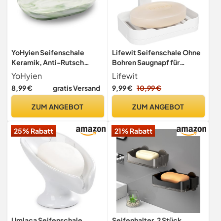
YoHyien Seifenschale
Lifewit Seifenschale Ohne
Keramik, Anti-Rutsch
Bohren Saugnapf für
Seifenschale Marmor,
Dusche, 1 Stück, Weiß
YoHyien
Lifewit
Seifenablage
8,99 €
gratis Versand
9,99 €
10,99 €
Waschbecken,
Seifenhalter, Seifenteller
ZUM ANGEBOT
ZUM ANGEBOT
für Badezimmer, Dusche
und Küche (Grün)
25% Rabatt
21% Rabatt
Umlaca Seifenschale,
Seifenhalter, 2 Stück