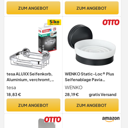
Abtropfschale +2 x Sisal
ZUM ANGEBOT
ZUM ANGEBOT
Seifensäckchen/Seifenbe
utel
tesa ALUXX Seifenkorb,
WENKO Static-Loc® Plus
Aluminium, verchromt,
Seifenablage Pavia
garantiert rostfrei, inkl.
Schwarz, Seifenschale,
tesa
WENKO
Klebelösung, 95 mm x 135
Befestigen ohne Bohren,
18,83 €
28,19 €
gratis Versand
mm x 47 mm
sicherer Halt durch
statische Haftung auf
ZUM ANGEBOT
ZUM ANGEBOT
glatten,
luftundurchlässigen
Flächen, 10 x 6,5 x 12 cm,
Stahl matt