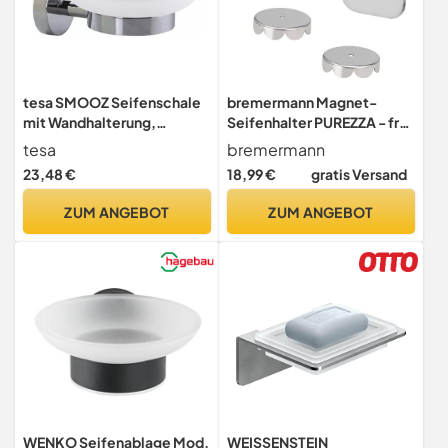
tesa SMOOZ Seifenschale
bremermann Magnet-
mit Wandhalterung,
Seifenhalter PUREZZA - frei
satiniertem Glas und
hängende Seife durch
tesa
bremermann
verchromtem Edelstahl -
Magnet - Kleben oder
23,48 €
18,99 €
gratis Versand
zur Wandbefestigung ohne
Bohren (Edelstahl
Bohren, inkl. Klebelösung -
Hochglanz)
ZUM ANGEBOT
ZUM ANGEBOT
110mm x 52mm x 130mm
WENKO Seifenablage Mod.
WEISSENSTEIN