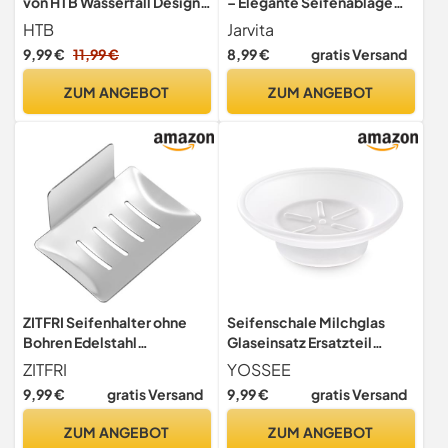
von HTB Wasserfall Design,
– Elegante Seifenablage
1 Pack
Waschbecken mit Ablauf –
HTB
Jarvita
2-teiliger Seifenhalter
9,99 €
11,99 €
8,99 €
gratis Versand
Kunststoff –
Minimalistische Soap Dish
ZUM ANGEBOT
ZUM ANGEBOT
für Bad & Dusche - soap
Holder
ZITFRI Seifenhalter ohne
Seifenschale Milchglas
Bohren Edelstahl
Glaseinsatz Ersatzteil
selbstklebend, Seifenkorb
Seifenhalter Seifenablage
ZITFRI
YOSSEE
Seifenschale
Bad
9,99 €
gratis Versand
9,99 €
gratis Versand
Wandmontage für
Schwämme Bürsten Seife,
ZUM ANGEBOT
ZUM ANGEBOT
Wand Montage 3M