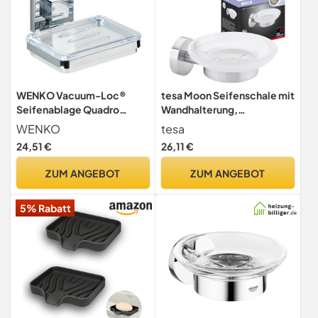
WENKO Vacuum-Loc®
tesa Moon Seifenschale mit
Seifenablage Quadro
Wandhalterung,
Edelstahl
satiniertem Glas und
WENKO
tesa
verchromtem Edelstahl -
24,51 €
26,11 €
zur Wandbefestigung ohne
Bohren, inkl. Klebelösung -
ZUM ANGEBOT
ZUM ANGEBOT
110mm x 52mm x 130mm
5% Rabatt