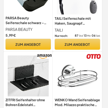
PARSA Beauty
TAILI Seifenschale mit
Seifenschale schwarz –
Haken, Saugnapf
rutschfeste Seifenablage
Seifenhalter Drill-Free,
PARSA BEAUTY
TAILI
mit Rubber Finish –
Silber
5,99 €
87
13
05
Nur noch:
Std
Min
Sek
stilvolles & Zeitloses
Design für Bad, Dusche &
ZUM ANGEBOT
ZUM ANGEBOT
Küche – sichere Ablage für
Feste Seife in jedem
Zuhause
ZITFRI Seifenhalter ohne
WENKO Wand Seifenablage
Bohren Edelstahl
Mod. Milazzo praktische