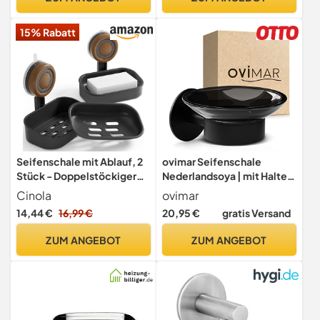
15% Rabatt
Seifenschale mit Ablauf, 2
ovimar Seifenschale
Stück - Doppelstöckiger
Nederlandsoya | mit Halter
Seifenhalter mit Saugnapf,
für die Wandmontage |
Cinola
ovimar
Wandmontage & Bohrfrei,
Edelstahl | schwarz | ohne
14,44 €
16,99 €
20,95 €
gratis Versand
Selbstentwässernde
Bohren | herausnehmbares
Seifenschale für Dusche,
Glas für das Bad oder auch
ZUM ANGEBOT
ZUM ANGEBOT
Badezimmer und
die Küche als Seifenablage
Küchenspüle (Schwarz)
zur Aufbewahrung