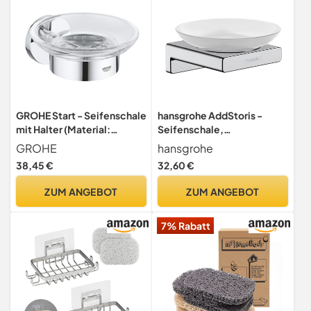
GROHE Start - Seifenschale
hansgrohe AddStoris -
mit Halter (Material:
Seifenschale,
Glas/Metall, verdeckte
Seifenablage für
GROHE
hansgrohe
Befestigung), Chrom,
Wandmontage, verdeckte
38,45 €
32,60 €
41193000
Befestigung, Badezimmer
Zubehör, Chrom, 41746000
ZUM ANGEBOT
ZUM ANGEBOT
7% Rabatt