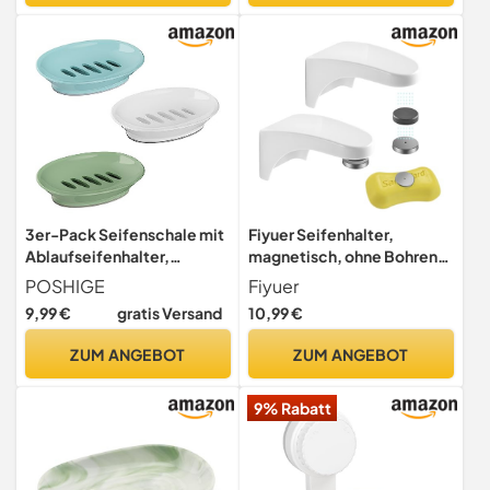
Klebepad Seifenablage für
Badezimmer Küche Balkon
3er-Pack Seifenschale mit
Fiyuer Seifenhalter,
Ablaufseifenhalter,
magnetisch, ohne Bohren,
Seifenschoner, einfache
Wandmontage, für
POSHIGE
Fiyuer
Reinigung, Stoppt
Badezimmer und Küche, 2
9,99 €
gratis Versand
10,99 €
matschige Seifenablage für
Stück
Dusche, Badezimmer,
ZUM ANGEBOT
ZUM ANGEBOT
Küche
9% Rabatt