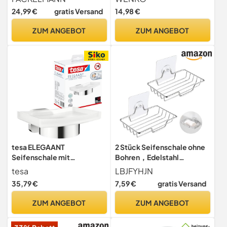
Seifenhalter aus Glas
24,99 €
gratis Versand
14,98 €
(Farbe: Silber/Milchig),
Menge: 1 Stück, 14 x 7 x 11
ZUM ANGEBOT
ZUM ANGEBOT
cm, Edelstahloptik
tesa ELEGAANT
2 Stück Seifenschale ohne
Seifenschale mit
Bohren，Edelstahl
Wandhalterung,
Seifenhalter，
tesa
LBJFYHJN
satiniertem Glas und
Wandmontage Seifenhalter
35,79 €
7,59 €
gratis Versand
verchromtem Edelstahl -
für Dusche,
zur Wandbefestigung ohne
Schwammhalter，
ZUM ANGEBOT
ZUM ANGEBOT
Bohren, inkl. Klebelösung -
Badezimmer,Küche
79mm x 124mm x 119mm