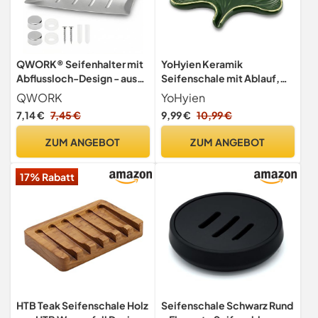
QWORK® Seifenhalter mit
YoHyien Keramik
Abflussloch-Design - aus
Seifenschale mit Ablauf,
Edelstahl 304 - Rostfreie
Ginkgo-Blattförmige
QWORK
YoHyien
Seifenschale für
Seifenschale,
7,14 €
7,45 €
9,99 €
10,99 €
Badezimmer & Küche -
Seifenablage
Silber
Waschbecken,
ZUM ANGEBOT
ZUM ANGEBOT
Seifenhalter, Seifenteller
für Badezimmer, Dusche
17% Rabatt
und Küche (Grün)
HTB Teak Seifenschale Holz
Seifenschale Schwarz Rund