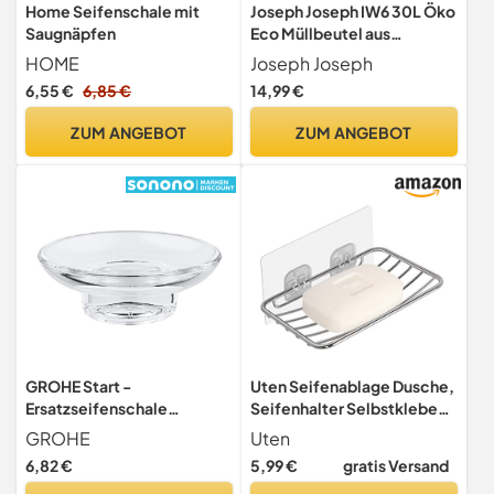
Home Seifenschale mit
Joseph Joseph IW6 30L Öko
Saugnäpfen
Eco Müllbeutel aus
recyceltem Kunststoff,
HOME
Joseph Joseph
Küchenabfallbeutel mit
6,55 €
6,85 €
14,99 €
Kordelzug, extra stark - 4
Pack x 20 Beutel, Grau
ZUM ANGEBOT
ZUM ANGEBOT
GROHE Start -
Uten Seifenablage Dusche,
Ersatzseifenschale
Seifenhalter Selbstklebend
(Material: Glas), Chrom,
Edelstahl, Seifenschale
GROHE
Uten
41182000
ohne Bohren
6,82 €
5,99 €
gratis Versand
Schwammhalter