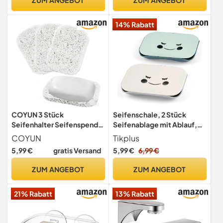
14% Rabatt
COYUN 3 Stück
Seifenschale, 2 Stück
Seifenhalter Seifenspender
Seifenablage mit Ablauf,
Seifenschale
Seifenhalter Dusche
COYUN
Tikplus
wiederverwendbar
5,99 €
gratis Versand
5,99 €
6,99 €
rutschfest,effizienter
Seifenhalter für die Dusche,
ZUM ANGEBOT
ZUM ANGEBOT
für Dusche Bad Küche
Arbeitsplatte (Weiß)
21% Rabatt
13% Rabatt