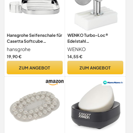
Hansgrohe Seifenschale für
WENKO Turbo-Loc®
Casetta Softcube
Edelstahl
26519000 Duschstange
Magnetseifenhalter Matt
hansgrohe
WENKO
26519000, Chrom
19,90 €
14,55 €
ZUM ANGEBOT
ZUM ANGEBOT