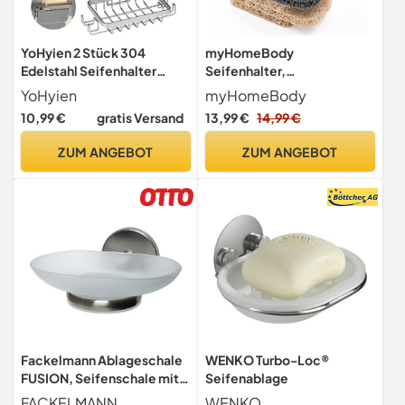
YoHyien 2 Stück 304
myHomeBody
Edelstahl Seifenhalter
Seifenhalter,
Dusche, Seifenschale
Seifenhebepads für
YoHyien
myHomeBody
Wandmontage ohne
Seifenschale, mehrfach
10,99 €
gratis Versand
13,99 €
14,99 €
Bohren, Seifenschale
gewebt, effizienter
Selbstklebend mit Haken &
Seifenhalter für die Dusche,
ZUM ANGEBOT
ZUM ANGEBOT
Seifenkissen, Seifenablage
6-teiliges Set - 3 Beige, 3
für Badezimmer und Küche
Grau
(Silber)
Fackelmann Ablageschale
WENKO Turbo-Loc®
FUSION, Seifenschale mit
Seifenablage
vernickeltem Halter,
FACKELMANN
WENKO