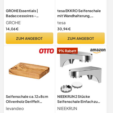
GROHE Essentials |
tesa EKKRO Seifenschale
Badaccessoires -
mit Wandhalterung,
Seifenschale | 27206000
satiniertem Glas und
GROHE
tesa
verchromtem Edelstahl -
14,06 €
30,94 €
zur Wandbefestigung ohne
Bohren, inkl. Klebelösung -
ZUM ANGEBOT
ZUM ANGEBOT
110mm x 51mm x 131mm
9% Rabatt
Seifenschale ca.12x8cm
NIEEKRUN 2 Stücke
Olivenholz Geriffelt
Seifenschale Einfach zu
Seifenhalter Badzubehör
Bedienen, Seifenhalter
levandeo
NIEEKRUN
Holz Natur Unikat Bad
Magnet Ohne Bohren,