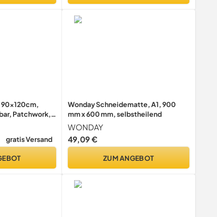
, 90x120cm,
Wonday Schneidematte, A1, 900
bar, Patchwork,
mm x 600 mm, selbstheilend
lage,
WONDAY
49,09 €
gratis Versand
GEBOT
ZUM ANGEBOT