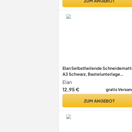
ZUM ANGEBOT
450 x 300 mm, Revell_39057
Elan Selbstheilende Schneidematt
A3 Schwarz, Bastelunterlage
Schnittfest
Elan
12,95 €
gratis Versan
ZUM ANGEBOT