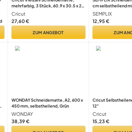
mehrfarbig, 3 Stück, 60.9 x 30.5 x 2
cm selbstheilend mi
em
cm, 2003847
(Hellgrau-Grau)
Cricut
SEMPLIX
27,60 €
12,95 €
d
ZUM ANGEBOT
ZUM AN
WONDAY Schneidematte, A2, 600 x
Cricut Selbstheilen
450 mm, selbstheilend, Grün
12”
n
WONDAY
Cricut
38,39 €
15,23 €