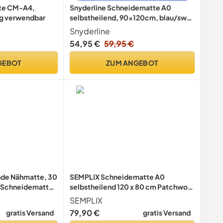
te CM-A4,
Snyderline Schneidematte A0
ig verwendbar
selbstheilend, 90x120cm, blau/sw
5-lagig / 3 mm
Snyderline
54,95 €
59,95 €
GEBOT
ZUM ANGEBOT
nde Nähmatte, 30
SEMPLIX Schneidematte A0
e Schneidematte,
selbstheilend 120 x 80 cm Patchwork
ig, Bastel-
Basteln (Pink-Lila)
SEMPLIX
 Nähen,
79,90 €
gratis Versand
gratis Versand
ff, Präzisions-