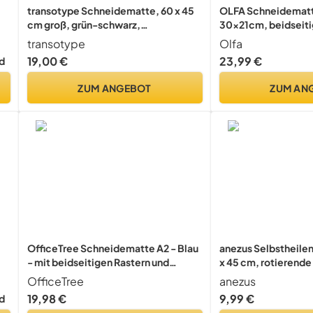
transotype Schneidematte, 60 x 45
OLFA Schneidemat
cm groß, grün-schwarz,
30x21cm, beidseit
selbstheilende Unterlage mit feinem
transotype
Olfa
Raster, doppelseitig nutzbar
19,00 €
23,99 €
d
ZUM ANGEBOT
ZUM AN
OfficeTree Schneidematte A2 - Blau
anezus Selbstheile
- mit beidseitigen Rastern und
x 45 cm, rotierend
Markierungen - Bastelunterlage
doppelseitig, 5-lag
OfficeTree
anezus
60x45 als Nähen Zubehör - Auch als
Schneidebrett zum
19,98 €
9,99 €
d
Schneideunterlage und
Handwerk, Hobbysto