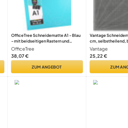
OfficeTree Schneidematte A1 - Blau
Vantage Schneidem
- mit beidseitigen Rastern und
cm, selbstheilend, 
Markierungen - Bastelunterlage
nutzbar, mit Raster
OfficeTree
Vantage
90x60 als Nähen Zubehör - Auch als
38,07 €
25,22 €
Schneideunterlage und
Malunterlage
ZUM ANGEBOT
ZUM AN