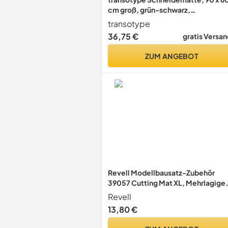
cm groß, grün-schwarz,
selbstheilende Unterlage mit fein
transotype
Raster, doppelseitig nutzbar
36,75 €
gratis Versan
ZUM ANGEBOT
Revell Modellbausatz-Zubehör
39057 Cutting Mat XL, Mehrlagige
Schneidmatte mit Selbstheilende
Revell
Eigenschaften, mit Hilfslinien und
13,80 €
Skalen für präzises Arbeiten, für
Haushalt, Schule, Beruf und Hobby,