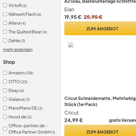
A2 Grau, Bastelunterlage Schnittfe
VictoR
(6)
Elan
Nähwelt Flach
(6)
19,95 €
25,95 €
Altera
(4)
ZUM ANGEBOT
The Quilted Bear
(4)
Dahle
(3)
mehr anzeigen
Shop
Amazon
(138)
OTTO
(23)
Ebay
(6)
Cricut Schneidematte, Mehrfarbig,
Galaxus
(3)
Stück (1er Pack)
ManoMano DE
(2)
Cricut
Hood.de
(2)
24,99 €
gratis Versan
Office-partner.de -
ZUM ANGEBOT
Office Partner GmbH
(1)