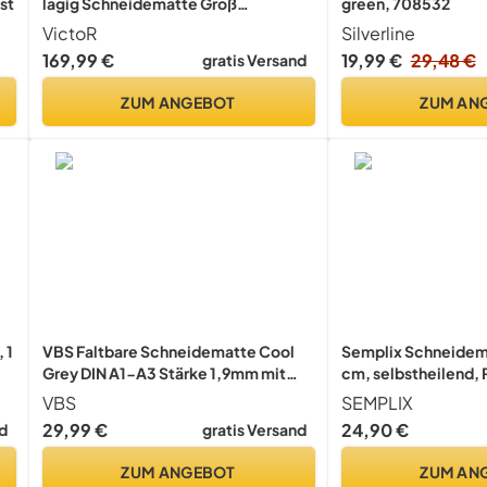
st
lagig Schneidematte Groß
green, 708532
selbstheilend - Bastelunterlage -
VictoR
Silverline
Schneideunterlage - professionelle
169,99 €
19,99 €
29,48 €
gratis Versand
Schnittmatte -
Schreibtischunterlage - Unterlage
ZUM ANGEBOT
ZUM AN
Schreibtisch Nähen
 1
VBS Faltbare Schneidematte Cool
Semplix Schneidem
Grey DIN A1-A3 Stärke 1,9mm mit
cm, selbstheilend,
einer cm-Skala bedruckt
Hobby
VBS
SEMPLIX
selbstheilend rutschfest
29,99 €
24,90 €
d
gratis Versand
Bastelmatte schneiden Matte DIN A1
ZUM ANGEBOT
ZUM AN