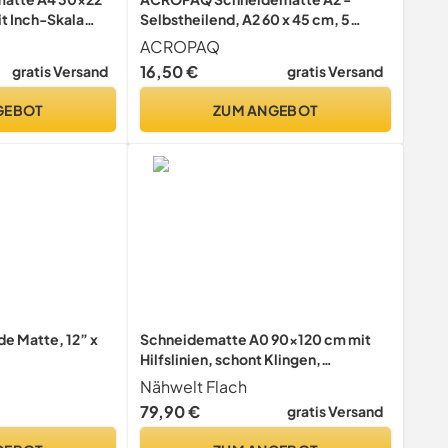
t Inch-Skala
Selbstheilend, A2 60 x 45 cm, 5
Lagen Schutz für Ihre Möbel, mit
ACROPAQ
beidseitigen Gittern und
16,50 €
gratis Versand
gratis Versand
Winkelmarkierungen -
Bastelunterlage,
GEBOT
ZUM ANGEBOT
Schneideunterlage, Cutting mat
de Matte, 12” x
Schneidematte A0 90x120 cm mit
Hilfslinien, schont Klingen,
Schneide-Unterlage, Cutting
Nähwelt Flach
Board/Mat für Patchwork,
79,90 €
gratis Versand
Bastelmatte, Bastelunterlage,
Arbeitsunterlage, beidseitig