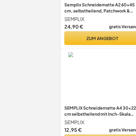
Semplix Schneidematte A2 60x45
cm, selbstheilend, Patchwork &
Hobby (Pink-Lila)
SEMPLIX
24,90 €
gratis Versan
ZUM ANGEBOT
SEMPLIX Schneidematte A4 30x22
cm selbstheilend mit Inch-Skala
(Pink-Lila)
SEMPLIX
12,95 €
gratis Versan