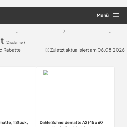
Menü
...
...
t
(Disclaimer)
nd Rabatte
🕝 Zuletzt aktualisiert am 06.08.2026
matte, 1 Stück,
Dahle Schneidematte A2 (45 x 60