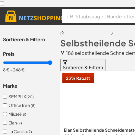
Sortieren & Filtern
Selbstheilende 
🏅 186 selbstheilende Schneidem
Preis
Sortieren & Filtern
8 €
-
248 €
23% Rabatt
Marke
SEMPLIX
(20)
OfficeTree
(8)
Miuzei
(8)
Elan
(7)
Elan Selbstheilende Schneidematt
La Canilla
(7)