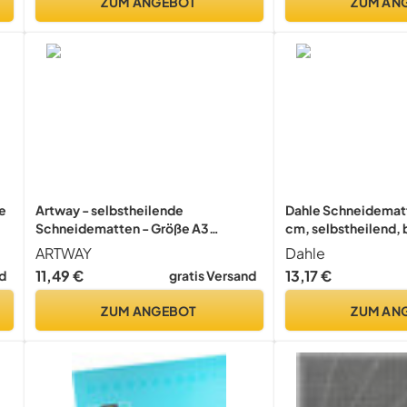
ZUM ANGEBOT
ZUM AN
e
Artway - selbstheilende
Dahle Schneidematt
Schneidematten - Größe A3
cm, selbstheilend, 
2302497, a3-1 stück, Grey
nutzbar, mit Raster)
ARTWAY
Dahle
11,49 €
13,17 €
d
gratis Versand
ZUM ANGEBOT
ZUM AN