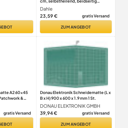
cm, selbstheilend, beidseitig
nutzbar, mit Raster) blau
Dahle
23,59 €
gratis Versand
GEBOT
ZUM ANGEBOT
atte A2 60x45
Donau Elektronik Schneidematte (L x
 Patchwork &
B x H) 900 x 600 x 1.9 mm 1 St.
DONAU ELEKTRONIK GMBH
39,94 €
gratis Versand
gratis Versand
GEBOT
ZUM ANGEBOT