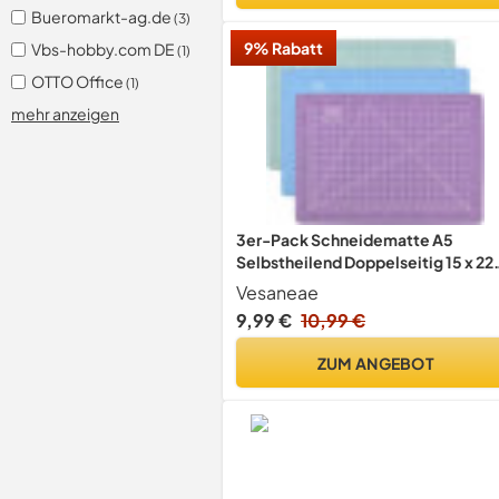
Bueromarkt-ag.de
(3)
9% Rabatt
Vbs-hobby.com DE
(1)
OTTO Office
(1)
mehr anzeigen
3er-Pack Schneidematte A5
Selbstheilend Doppelseitig 15 x 22
cm Schneidunterlage Mehrfarbig f
Vesaneae
Nähen DIY Handarbeit
9,99 €
10,99 €
ZUM ANGEBOT