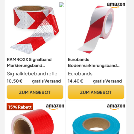
RAMROXX Signalband
Eurobands
Markierungsband
Bodenmarkierungsband
Absperrband selbstklebend
Weiß/Rot 50mmx33m –
Signalklebeband reflektierend selbstklebend Muster Pfeilmuster Farbe rot weiß Breite 5 cm Länge 20 Meter (Sie erhalten 2 Rollen a 10 Meter) Hochwertig und sehr robust Durch die selbstklebende Rückseite einfach und schnell anzubringen Zusätzliche Sicherheit durch die reflektierende Oberfläche - dadurch auch nachts beim Anleuchten sehr gut erkennbar Ideal zum markieren von Gefahren- und Unfallstellen, Hindernissen, Treppenkanten, u.s.w.
Eurobands
reflektierend rot weiß 20m
PVC Klebeband stark
10,50 €
gratis Versand
14,40 €
gratis Versand
haftend für Lager,
Werkstatt, Industrie –
ZUM ANGEBOT
ZUM ANGEBOT
Gefahren Markierungs
Klebeband selbstklebend –
15% Rabatt
Signalband
1BL23.49.0050/033A