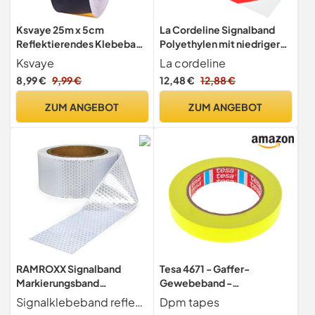
Ksvaye 25m x 5cm
La Cordeline Signalband
Reflektierendes Klebeband
Polyethylen mit niedriger
Schwarz Gelb Warnband
Dichte (LDPE), 50 mm x 100
Ksvaye
La cordeline
Selbstklebend
m, Markierungsband, Rot
8,99 €
9,99 €
12,48 €
12,88 €
Reflektorband
und Weiß
Warnklebeband
ZUM ANGEBOT
ZUM ANGEBOT
Wasserdicht
Reflexionsband für
Warnmarkierung Sicherheit
RAMROXX Signalband
Tesa 4671 - Gaffer-
Markierungsband
Gewebeband -
Absperrband selbstklebend
Beschichtetes PE-
Signalklebeband reflektierend selbstklebend Farbe weiß Breite 5 cm Länge 60 Meter (Sie erhalten 6 Rollen a 10 Meter) Hochwertig und sehr robust Durch die selbstklebende Rückseite einfach und schnell anzubringen Zusätzliche Sicherheit durch die reflektierende Oberfläche - dadurch auch nachts beim Anleuchten sehr gut erkennbar Ideal zum markieren von Gefahren- und Unfallstellen, Hindernissen, Treppenkanten, u.s.w.
Dpm tapes
reflektierend weiß 60m
Gewebe, hohe Dicke, für