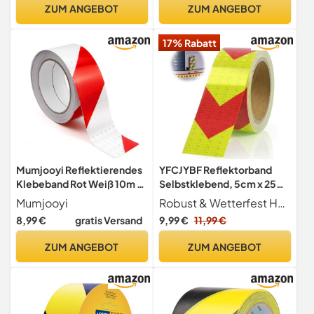
und Warnmarkierung -
ZUM ANGEBOT
ZUM ANGEBOT
Wasserfest und flexibel
17% Rabatt
Mumjooyi Reflektierendes
YFCJYBF Reflektorband
Klebeband Rot Weiß 10m x
Selbstklebend, 5cm x 25m
5cm Wasserdichtes
– Starke Warnwirkung,
Mumjooyi
Robust & Wetterfest Hergestellt aus hochwertigem PET-Material mit starkem Industriekleber. Vollständig wasserdicht, UV-beständig und schmutzabweisend hält auch bei Nässe, Schnee und extremen Temperaturen zuverlässig auf Oberflächen.
Reflektorband
Sicherheitsklebeband für
8,99 €
gratis Versand
9,99 €
11,99 €
Selbstklebend Warnband
Innen & Außen, Auffälliges
Markierungsband für
Warnklebebend in
ZUM ANGEBOT
ZUM ANGEBOT
Fahrzeuge Autos Anhänger
Rot/Gelb, Ideal für
Outdoor
Gefahrenstellen, Lager &
Werkstatt