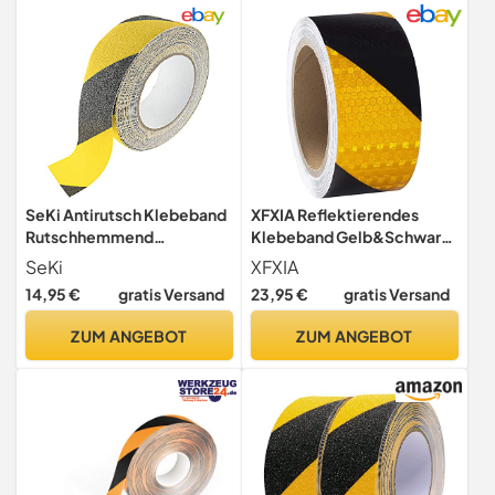
Außenbereich (Rot/Weiß,
Signalband
500 Meter)
Signalklebeband
Warndruckband)
SeKi Antirutsch Klebeband
XFXIA Reflektierendes
Rutschhemmend
Klebeband Gelb&Schwarz
schwarz/gelb, 50mm x 10
Wasserdicht 10m x 5cm
SeKi
XFXIA
Meter, Rutschfestes
14,95 €
gratis Versand
23,95 €
gratis Versand
Sicherheitsband für
Treppen, Stufen, Fliesen,
ZUM ANGEBOT
ZUM ANGEBOT
Rampen, Leiter oder den
Bodenbelag;
Antirutschband
selbstklebend