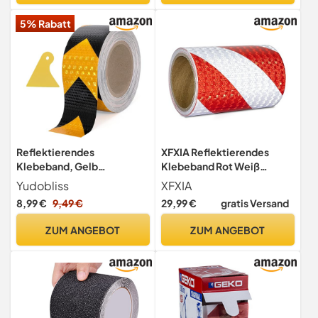
5% Rabatt
Reflektierendes
XFXIA Reflektierendes
Klebeband, Gelb
Klebeband Rot Weiß
Schwarzes 5cm × 10m
Wasserdicht
Yudobliss
XFXIA
Reflektierendes
Reflektorband15cmx10m
8,99 €
9,49 €
29,99 €
gratis Versand
Warnklebeband,
Selbstklebendes
ZUM ANGEBOT
ZUM ANGEBOT
Reflektierendes
Absperrband,
Markierungsband, Für
Straßenverkehrsanlagen,
Treppe und Parkhäuser