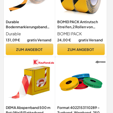
Durable
BOMEI PACK Antirutsch
Bodenmarkierungsband
Streifen,2 Rollen von
Duraline, Warnband,
50mmx10m, schwarz-
Durable
BOMEI PACK
gelb/schwarz, 1726130
gelb, rutschhemmendes
131,09 €
gratis Versand
24,00 €
gratis Versand
klebeband grip tape für für
rutschfeste Treppenstufen
ZUM ANGEBOT
ZUM ANGEBOT
im Innen- und
Außenbereich
DEMA Absperrband 500 m
Format 4022153110289 –
Rot/Weiß Flatterband
Zugband, Warnband, 250 m,