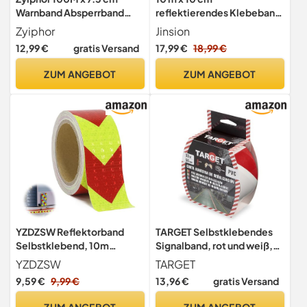
Warnband Absperrband
reflektierendes Klebeband,
Gelb Schwarz,
rot und weiß,
Zyiphor
Jinsion
Trassenwarnband,
selbstklebendes
12,99 €
gratis Versand
17,99 €
18,99 €
Warnband Erdkabel mit
Aufdruck CAUTION,
ZUM ANGEBOT
ZUM ANGEBOT
Reißfestes
Markierungsband für
Bauarbeiten, Klebstofffrei
YZDZSW Reflektorband
TARGET Selbstklebendes
Selbstklebend, 10m
Signalband, rot und weiß,
Reflektierendes Klebeband
33 m x 50 mm, zur
YZDZSW
TARGET
Kennzeichnung von Böden
9,59 €
9,99 €
13,96 €
gratis Versand
und Gegenständen,
Sicherheitswarnung
ZUM ANGEBOT
ZUM ANGEBOT