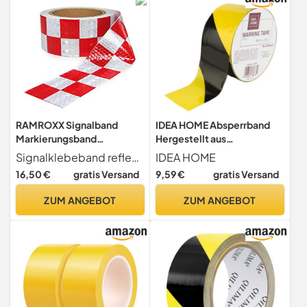
Warnmarkierung Sicherheit
RAMROXX Signalband
IDEA HOME Absperrband
Markierungsband
Hergestellt aus
Absperrband selbstklebend
Niederdruck - Polyethylen
Signalklebeband reflektierend selbstklebend Muster kariert Farbe rot weiß Breite 5 cm Länge 60 Meter (Sie erhalten 6 Rollen a 10 Meter) Hochwertig und sehr robust Durch die selbstklebende Rückseite einfach und schnell anzubringen Zusätzliche Sicherheit durch die reflektierende Oberfläche - dadurch auch nachts beim Anleuchten sehr gut erkennbar Ideal zum markieren von Gefahren- und Unfallstellen, Hindernissen, Treppenkanten, u.s.w.
IDEA HOME
reflektierend kariert 60m
LDPE Maße: 50 m Länge x
16,50 €
gratis Versand
9,59 €
gratis Versand
48 mm Breite Signalband
zur Abgrenzung von
ZUM ANGEBOT
ZUM ANGEBOT
Sicherheitsbereichen
Farbe: Gelb und Schwarz