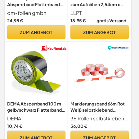
Absperrband Flatterband
zum Aufnähen 2,54cm x
Warnband Trassenband
15m Grün
dm-folien gmbh
LLPT
Folienband Parkplatzsperre
24,98 €
18,95 €
gratis Versand
Baustellenabsperrung
75mm (100m, Blau)
ZUM ANGEBOT
ZUM ANGEBOT
DEMA Absperrband 100 m
Markierungsband 66m Rot
gelb/schwarz Flatterband
Weiß selbstklebend
Warnband Trassenband
Bodenmarkierung
DEMA
36 Rollen selbstklebendes Markierungsband für vielseitige Anwendungen Perfekt zur Kennzeichnung von Gefahrenzonen, Laufwegen, Sicherheitsbereichen & Arbeitsflächen in Lager, Werkstatt & Industrie.
Signalband Band
Signalband Klebeband,
10,74 €
36,00 €
Menge:36 Rollen
ZUM ANGEBOT
ZUM ANGEBOT