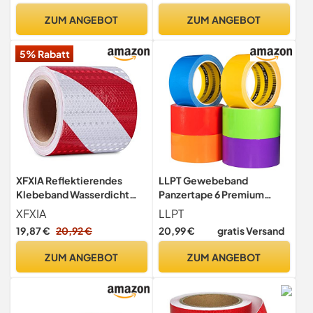
200m x 75mm HDPE Nicht
ZUM ANGEBOT
ZUM ANGEBOT
selbstklebend – Made in EU
nach DIN EN 1942
5% Rabatt
XFXIA Reflektierendes
LLPT Gewebeband
Klebeband Wasserdicht
Panzertape 6 Premium
Reflektorband Rot
50mm x 14m Extrem
XFXIA
LLPT
Weiß10cmx10m
Starkes
19,87 €
20,92 €
20,99 €
gratis Versand
ZUM ANGEBOT
ZUM ANGEBOT