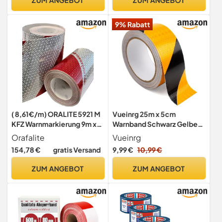
9% Rabatt
( 8,61€/m) ORALITE 5921 M
Vueinrg 25m x 5cm
KFZ Warnmarkierung 9m x
Warnband Schwarz Gelbes
141mm Set 2 Rollen (1x
Klebeband Reflektierend
Orafalite
Vueinrg
links-1x rechts) DIN 30710
Warnklebeband
154,78 €
gratis Versand
9,99 €
10,99 €
orafol
Sicherheitsband
Selbstklebend
ZUM ANGEBOT
ZUM ANGEBOT
Reflektorband Wasserdicht
Reflexionsband für
Warnmarkierung PKW
Anhänger Draußen