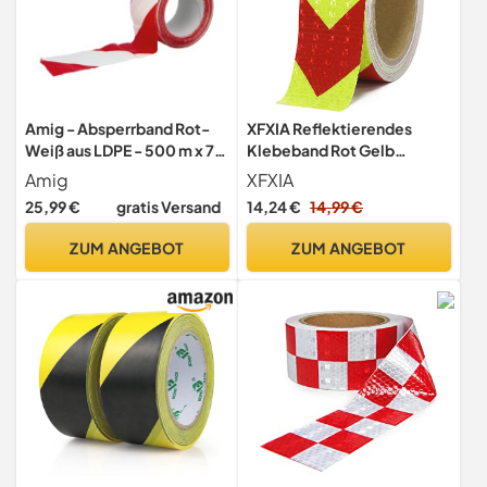
Amig - Absperrband Rot-
XFXIA Reflektierendes
Weiß aus LDPE - 500 m x 70
Klebeband Rot Gelb
mm - Nicht selbstklebend -
Wasserdicht Reflektorband
Amig
XFXIA
Zur
10mx5cm
25,99 €
gratis Versand
14,24 €
14,99 €
Gefahrenkennzeichnung
und Warnmarkierung -
ZUM ANGEBOT
ZUM ANGEBOT
Wasserfest und flexibel