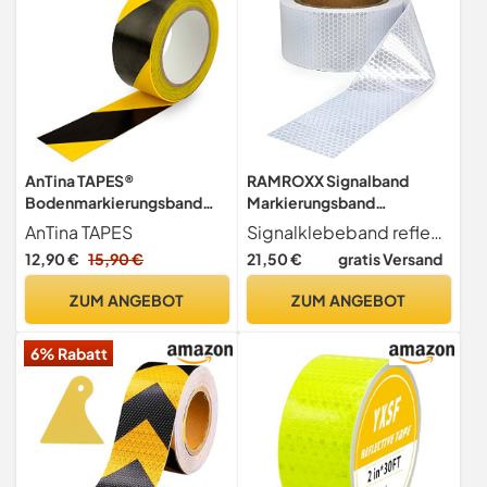
AnTina TAPES®
RAMROXX Signalband
Bodenmarkierungsband
Markierungsband
Warnband 50mm x 33m (1x
Absperrband selbstklebend
AnTina TAPES
Signalklebeband reflektierend selbstklebend Farbe weiß Breite 5 cm Länge 100 Meter (Sie erhalten 10 Rollen a 10 Meter) Hochwertig und sehr robust Durch die selbstklebende Rückseite einfach und schnell anzubringen Zusätzliche Sicherheit durch die reflektierende Oberfläche - dadurch auch nachts beim Anleuchten sehr gut erkennbar Ideal zum markieren von Gefahren- und Unfallstellen, Hindernissen, Treppenkanten, u.s.w.
gelb-schwarz)
reflektierend weiß 100m
12,90 €
15,90 €
21,50 €
gratis Versand
ZUM ANGEBOT
ZUM ANGEBOT
6% Rabatt