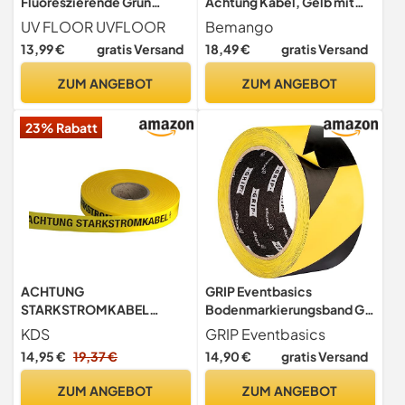
Fluoreszierende Grun
Achtung Kabel, Gelb mit
Aufkleber - Gaffer
Schwarzem Druck 250m
UV FLOOR UVFLOOR
Bemango
Premium-Qualität - Neon
13,99 €
gratis Versand
18,49 €
gratis Versand
Zubehör - Party -
Dekorativer Klebestreifen -
ZUM ANGEBOT
ZUM ANGEBOT
50mm x 25 m
23% Rabatt
ACHTUNG
GRIP Eventbasics
STARKSTROMKABEL
Bodenmarkierungsband GT
Trassen-
800 | PVC Warnband
KDS
GRIP Eventbasics
Warnband/Trassenband/Wa
schwarz gelb gestreift | 50
14,95 €
19,37 €
14,90 €
gratis Versand
rnband/Band 250 m x 40
mm x 33 m | selbstklebend
mm, gelb
ZUM ANGEBOT
ZUM ANGEBOT