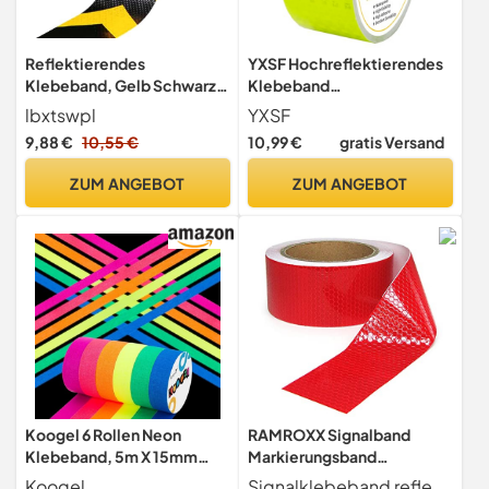
Reflektierendes
YXSF Hochreflektierendes
Klebeband, Gelb Schwarz
Klebeband
25Mx5CM Conspicuous
Fluoreszierendes Gelb 5cm
lbxtswpl
YXSF
Warning Tape
x 10m - Selbstklebendes
9,88 €
10,55 €
10,99 €
gratis Versand
Reflektorband für
Fahrzeuge, Anhänger,
ZUM ANGEBOT
ZUM ANGEBOT
Fahrräder, Helme, LKW -
Wasserdicht & Extrem
Haltbar
Koogel 6 Rollen Neon
RAMROXX Signalband
Klebeband, 5m X 15mm
Markierungsband
Fluoreszierendes UV Tape
Absperrband selbstklebend
Koogel
Signalklebeband reflektierend selbstklebend Farbe rot Breite 5 cm Länge 60 Meter (Sie erhalten 6 Rollen a 10 Meter) Hochwertig und sehr robust Durch die selbstklebende Rückseite einfach und schnell anzubringen Zusätzliche Sicherheit durch die reflektierende Oberfläche - dadurch auch nachts beim Anleuchten sehr gut erkennbar Ideal zum markieren von Gefahren- und Unfallstellen, Hindernissen, Treppenkanten, u.s.w.