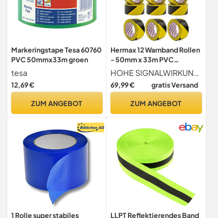
Markeringstape Tesa 60760
Hermax 12 Warnband Rollen
PVC 50mmx33m groen
- 50mm x 33m PVC
Klebeband Schwarz-Gelb -
tesa
HOHE SIGNALWIRKUNG durch auffällige Warnfarben - leuchtendes Gelb & tiefes Schwarz. Perfekt als Abstandsmarkierung, Leit-Markierung, Absperrung, Sicherheitsabstand vor potenziellen Gefahrstellen & Hindernissen in Lagerhallen, Tiefgaragen, etc.
Absperrband
12,69 €
69,99 €
gratis Versand
Sicherheitsmarkierung
ZUM ANGEBOT
ZUM ANGEBOT
1 Rolle super stabiles
LLPT Reflektierendes Band