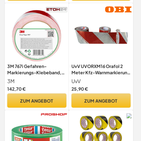
Absperrungsband /
DY2700591
3M 767i Gefahren-
UvV UVORXM16 Orafol 2
Markierungs-Klebeband,
Meter Kfz-Warnmarkierung
50 mm x 33 m, Rot/Weiss
Weiss/rot 141 mm breit je 1
3M
UvV
m Links- und Rechts
142,70 €
25,90 €
selbstklebend inkl. 1 x UvV
Anti-Blasen Fluid (Orafol)
ZUM ANGEBOT
ZUM ANGEBOT