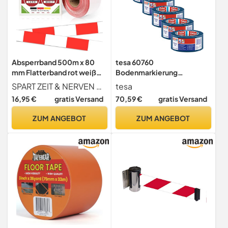
Absperrband 500m x 80
tesa 60760
mm Flatterband rot weiß
Bodenmarkierung
Baustelle Feuerwehr Polizei
Markierungsband aus
SPART ZEIT & NERVEN Mit unserem hochwertigen und langlebigen Absperrband haben Sie mehr Zeit für Ihr eigentliches Projekt. Investieren Sie in Qualität Made in Germany und profitieren Sie von wochenlanger Sicherheit und maximaler Warnwirkung.
tesa
im Karton extrem reißfest
weichem PVC - Warnband
16,95 €
gratis Versand
70,59 €
gratis Versand
35 µm Baustellenband
für temporäre
Sichern von
Arbeitsbereich-
ZUM ANGEBOT
ZUM ANGEBOT
Gefahrenstellen Absperren
Kennzeichnung, ideal für
rotes Warnband für Kinder
Innenbereiche - blau - je 33
m x 5 cm | 6er Pack