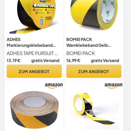
ADHES
BOMEI PACK
Markierungsklebeband
Warnklebeband Gelb
selbstklebendes Warnband
Schwarz Warnband Gefahr
ADHES TAPE PURSUIT OF PERFECTION
BOMEI PACK
Schwarz Gelb Gefahren
Warnung PVC Für
13,19 €
gratis Versand
16,99 €
gratis Versand
Markierungs Klebeband
Bodenkennzeichnungen
Absperrband,50mm x 32m
33m (100mmx33m)
ZUM ANGEBOT
ZUM ANGEBOT
bodenmarkierungsband
Sicherheitsmarkierung