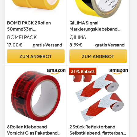
BOMEI PACK 2 Rollen
QILIMA Signal
50mmx33m
Markierungsklebeband
Warnklebeband Gelb
selbstklebendes Warnband
BOMEI PACK
QILIMA
Warnband gefährlicher
zur permanenten
17,00 €
gratis Versand
8,99 €
gratis Versand
Warnung PVC
Markierung und
Selbstklebend Markierungs
Kennzeichnung von
ZUM ANGEBOT
ZUM ANGEBOT
Klebeband Für
Gefahrenzonen aus
Warnmakierungen Und
robustem PPE 33 m x 50 mm
31% Rabatt
Bodenkennzeichnungen
Gelb/Schwarz
6 Rollen Klebeband
2 Stück Reflektorband
Vorsicht Glas Paketband
Selbstklebend, flatterband