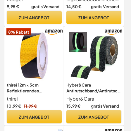
reflektierend rot 60m
9,95 €
gratis Versand
14,50 €
gratis Versand
ZUM ANGEBOT
ZUM ANGEBOT
8% Rabatt
thirei 12m × 5cm
Hyber&Cara
Reflektierendes
Antirutschband/Antirutsch
Klebeband,
streifen - Rutschfestes
thirei
Hyber&Cara
Warnklebeband
Klebeband Im Dunkeln
10,99 €
11,99 €
15,99 €
gratis Versand
Sicherheitsband-
leuchtend für Treppen,
Conspicuous Gelb
Leitern und rutschige
ZUM ANGEBOT
ZUM ANGEBOT
Schwarz, Warnaufkleber
Böden innen und außen 50
Reflektorband, für
mm x 5 m