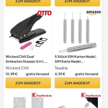
ZUM ANGEBOT
ZUM ANGEBOT
Reisezubehör mit
Handy Stift Für Alle Handys
Handyständer für
Geschäfts- und
Auslandsreisen
Wicked Chili Dual
5 Stück SIM Karten Nadel,
Simkarten Stanzer 4 in 1,
SIM Karte Nadel
SIM Karten Stanze mit
Entfernungswerkzeug, SIM
Wicked Chili
Teaaha
Adapter Set (Nano, Micro,
Karten auswerfer
10,99 €
gratis Versand
4,39 €
gratis Versand
Standard, Pin Nadel, Feile)
Entfernung Werkzeug
Cutter Schneidegerät für
Auswurfstift, Universal SIM
ZUM ANGEBOT
ZUM ANGEBOT
Guthaben | Prepaid |
Kartenfach Auswurfstift,
Aufladekarte | Telefonkarte
Kompatibel mit Handys und
Tablets