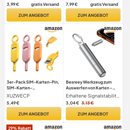
zu Regular mit SIM
Auswurfstifte Nadelöffner
3,99 €
gratis Versand
7,99 €
gratis Versand
Extractor, für Smartphone
Auswerfer kompatibel mit
Allen iPhone iPad HTC
ZUM ANGEBOT
ZUM ANGEBOT
Samsung Galaxy Handy
Smartphone Uhr
Kettengliederentferner,
Schwarz
3er-Pack SIM-Karten-Pin,
Besreey Werkzeug zum
SIM-Karten-
Auswerfen von Karten –
Entfernungswerkzeug,
Nadel Auswerfer für Karten,
XUZWECP
Erhaltene Signalstabilität Entworfen mit einer flachen Bürste und einer konischen Spitze, das Werkzeug zum Entfernen von Karten erhält die Stabilität des Signals durch die effektive Entfernung von Staub und ist somit perfekt für die gründliche Reinigung empfindlicher Geräte.
Auswurfwerkzeug für SIM-
Schlüsselanhänger,
5,49 €
3,04 €
3,13 €
Kartenfach, SIM-Karten-
Telefon, Präzisions-
Pin, Telefon-Pin, Pin zum
Reinigungsbürste für
ZUM ANGEBOT
ZUM ANGEBOT
Öffnen und Auswerfen
Ladeanschluss,
Smartphone, Tablet,
29% Rabatt
elektronische Reise