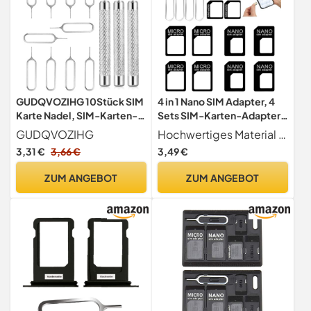
GUDQVOZIHG 10Stück SIM
4 in 1 Nano SIM Adapter, 4
Karte Nadel, SIM-Karten-
Sets SIM-Karten-Adapter
Entfernungswerkzeug, SIM
mit SIM-Auswurfstift,
GUDQVOZIHG
Hochwertiges Material SIM Karten Adapte Hergestellt aus hochwertigen Kunststoff- und Edelstahlmaterialien. Leicht und langlebig, nicht leicht zu biegen.
Kartenträger Auswerfer Pin
kompatibel mit
3,31 €
3,66 €
3,49 €
Auswerfen Removal Tool,
Smartphone
SIM-Pin Handy-Nadel, zum
ZUM ANGEBOT
ZUM ANGEBOT
Öffnen und Auswerfen von
Stiften.