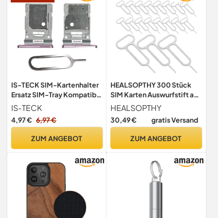
IS-TECK SIM-Kartenhalter
HEALSOPTHY 300 Stück
Ersatz SIM-Tray Kompatibel
SIM Karten Auswurfstift aus
mit Samsung Galaxy S20 FE
Edelstahl SIM Karten Pin
IS-TECK
HEALSOPTHY
4G 5G Dual inklusive SIM-
Werkzeug mit Tragbarer
4,97 €
6,97 €
30,49 €
gratis Versand
Nadel SIM-
Bequemlichkeit und
Kartensteckplatz
Müheloser Bedienung und
ZUM ANGEBOT
ZUM ANGEBOT
(Lavender)
Kartenschlitze