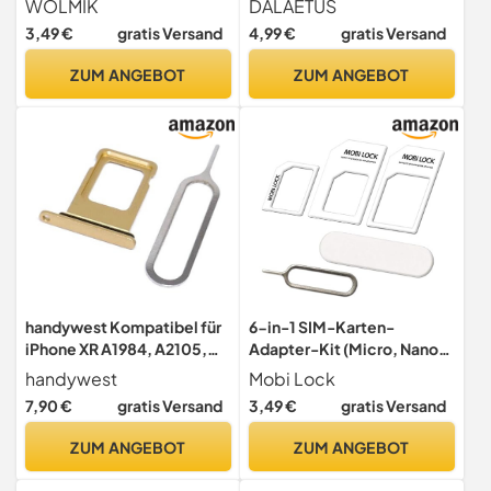
WOLMIK
DALAETUS
Adapter mit SIM-
Micro, Nano zu Standard,
3,49 €
gratis Versand
4,99 €
gratis Versand
Auswurfstift, kompatibel
Micro zu Standard Adapter,
mit Smartphone
SIM Auswurfstift und SIM
ZUM ANGEBOT
ZUM ANGEBOT
Karten Entferner für
Mobiltelefone
handywest Kompatibel für
6-in-1 SIM-Karten-
iPhone XR A1984, A2105,
Adapter-Kit (Micro, Nano,
A2106 SIM Karten SIM-Fach
Standard) - Kompatibel mit
handywest
Mobi Lock
Halterung Tray mit Pin Nadel
iPhones (17, 16, 15, 14, 13, X
7,90 €
gratis Versand
3,49 €
gratis Versand
Gold
Pro), Allen Android-
Smartphones, iPads und
ZUM ANGEBOT
ZUM ANGEBOT
Tablets - von Mobi Lock