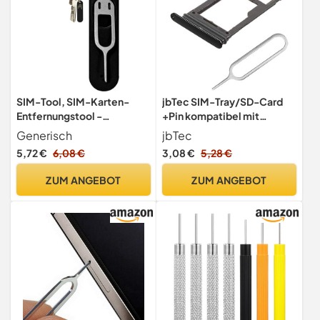
SIM-Tool, SIM-Karten-
jbTec SIM-Tray/SD-Card
Entfernungstool -
+Pin kompatibel mit
Nadelöffner SIM-
Samsung Galaxy S8 / S8+
Generisch
jbTec
Kartenentferner |
Plus - Kartenhalter Single
5,72 €
6,08 €
3,08 €
5,28 €
Abnehmbarer
Slot Fach Schwarz
Schlüsselanhänger-
ZUM ANGEBOT
ZUM ANGEBOT
Anhänger, Auswurfstift für
das SIM-Kartenfach,
Werkzeug zum Öffnen des
Kartenfachs für Mobiltelef