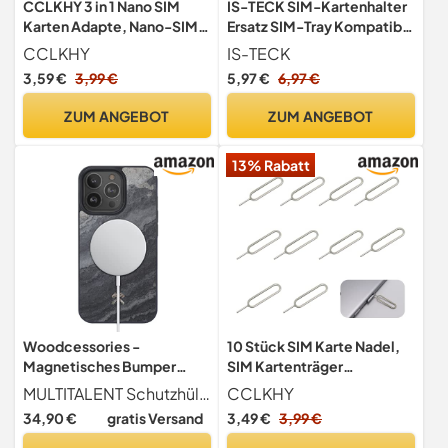
CCLKHY 3 in 1 Nano SIM
IS-TECK SIM-Kartenhalter
Karten Adapte, Nano-SIM
Ersatz SIM-Tray Kompatibel
Adapter Set, SIM-Karten-
mit Samsung Galaxy Note 8
CCLKHY
IS-TECK
Adapter mit SIM-
N950F inklusive SIM-Nadel
3,59 €
3,99 €
5,97 €
6,97 €
Auswurfstift, kompatibel
SIM-Kartensteckplatz
mit Smartphone
(Orchid Gray)
ZUM ANGEBOT
ZUM ANGEBOT
13% Rabatt
Woodcessories -
10 Stück SIM Karte Nadel,
Magnetisches Bumper
SIM Kartenträger
Case für iPhone 13 Pro
Auswerfer Pin Auswerfen
MULTITALENT Schutzhülle aus hochwertigem, nachhaltigen Schiefer Ultra dünne, leichte Steinschicht Innovatives & zeitloses Design Kompatibel mit magnetischem Aufladen & Wireless Charging (QI) kabellos laden schneller & einfacher als je zuvor
CCLKHY
kompatibel mit MagSafe,
Removal Tool, SIM Pin
34,90 €
gratis Versand
3,49 €
3,99 €
Handyhülle mit Magnet aus
Handy Nadel Kompatibel
Stein, Camo Grau
mit Allen iPhone, Android,