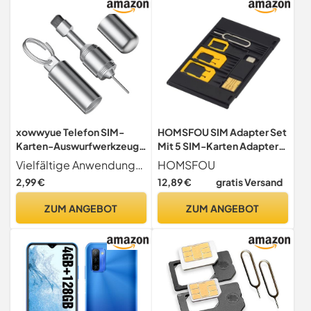
xowwyue Telefon SIM-
HOMSFOU SIM Adapter Set
Karten-Auswurfwerkzeug |
Mit 5 SIM-Karten Adaptern
Auswurfstift
Für Nano Micro Und
Vielfältige Anwendungen Das praktische Werkzeug dient sowohl als Auswerfer für Karten als auch zur Reinigung von elektronischen Geräten und reduziert Werkzeugchaos durch seine duale Funktion für den einfachen Einsatz zu Hause oder im Studio
HOMSFOU
Schlüsselanhänger für
Standard Karten Präzise
2,99 €
12,89 €
gratis Versand
Mobiltelefone,Anti-Verlust
Passform Für Handy
Tragbar Nadelanhänger Für
Steckplatz Tragbares
ZUM ANGEBOT
ZUM ANGEBOT
Reparatur Und Wartung Von
Kartenhalter Werkzeug Für
Alltagselektronik Wie
Mobiltelefon Zubehör
Ladeanschluss Und -