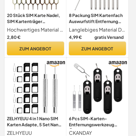
20 Stück SIM Karte Nadel,
8 Packung SIM Kartenfach
SIM Kartenträger
Auswurfstift Entfernung
Auswerfer Pin Auswerfen
Werkzeug Auswurfstift
Hochwertiges Material Hergestellt aus robustem Edelstahl für Langlebigkeit und Widerstandsfähigkeit gegen Biegen.
Langlebiges Material Die SIM-Karten-Pins sind aufgrund des feinen Metalllegierungsmaterials robust genug, um sie zu verwenden, das nicht leicht zu biegen ist und eine lange Lebensdauer hat
Removal Tool, SIM Pin
Nadel mit 4
2,80 €
4,99 €
gratis Versand
Handy Nadel Kompatibel
Reinigungstüchern
mit Allen iPhone, Android,
Kompatibel mit iPhone,
ZUM ANGEBOT
ZUM ANGEBOT
HTC, Samsung Galaxy
iPads, iPods, Samsung
Smartphone
Galaxy Note-/ S- / Edge-/
J-Serien und HTC Telefon
ZELHYEUU 4 in 1 Nano SIM
6 Pcs SIM-Karten-
Karten Adapte, 5 Set Nano
Entfernungswerkzeug
SIM Card Adapter Kit, Micro
Öffnungswerkzeug
ZELHYEUU
CKANDAY