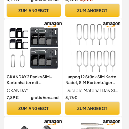
SIM-Karten | Auswurfstift
Entfernen von SIM-Karten
für das SIM-Kartenfach,
für Handy, 3 Stück
ZUM ANGEBOT
ZUM ANGEBOT
kreatives Werkzeug zum
Öffnen des Kartenfachs mit
Schlüsselanhänger fü
CKANDAY 2 Packs SIM-
Lunpog 12 Stück SIM Karte
Kartenhalter mit
Nadel, SIM Kartenträger
Fachöffnerstiften, Karten-
Auswerfer Pin Auswerfen
CKANDAY
Durable Material Das SIM-Karten-Entfernungswerkzeug ist aus hochwertigem Material, das nicht leicht zu verformen oder zu brechen ist, langlebig und wiederverwendbar.
Aufbewahrungs-
Removal Tool, SIM Pin
7,89 €
gratis Versand
3,76 €
Werkzeug-Set für
Handy Nadel Kompatibel
Standard-Micro-Nano-
für Allen Smartphone
ZUM ANGEBOT
ZUM ANGEBOT
Micro-SD-Speicherkarten,
mit 3 Karten-Adaptern und
1 Auswurfstiften - Schwarz