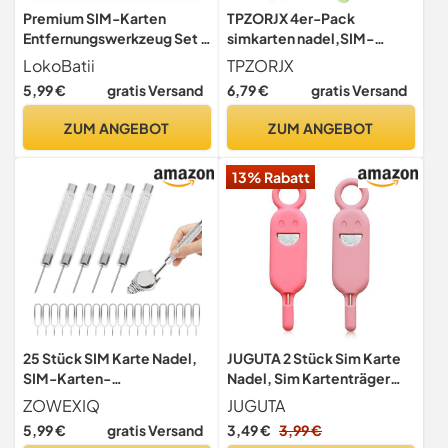
Premium SIM-Karten
TPZORJX 4er-Pack
Entfernungswerkzeug Set -
simkarten nadel,SIM-
8 Stück Nadeln inklusive -
Karten-Pin, SIM-Karten-
LokoBatii
TPZORJX
Präzises SIM-Karten
Entfernungswerkzeug,
5,99 €
gratis Versand
6,79 €
gratis Versand
Auswerfen für alle Handys
Auswurfwerkzeug für SIM-
Phones, Android, Sam Sung
Kartenfach, SIM-Karten-
ZUM ANGEBOT
ZUM ANGEBOT
- Von LokoBatii
Pin, Telefon-Pin, Pin zum
Öffnen und Auswerfen
13% Rabatt
25 Stück SIM Karte Nadel,
JUGUTA 2 Stück Sim Karte
SIM-Karten-
Nadel, Sim Kartenträger
Entfernungswerkzeug, SIM
Auswerfer Pin Auswerfen
ZOWEXIQ
JUGUTA
Pin Handy Nadel
Removal Tool, Simkarte
5,99 €
gratis Versand
3,49 €
3,99 €
Kompatibel mit Allen
Brett Entferner Kompatibel