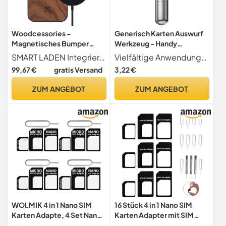
Woodcessories -
Generisch Karten Auswurf
Magnetisches Bumper
Werkzeug - Handy
Case kompatibel mit
Schlüsselanhänger Karten
SMART LADEN Integrierte Magnetfeld Technologie garantiert perfekten Halt zwischen magnetischer iPhone Hülle & magnetischem Ladegerät Ladegerät inklusive Mit einem Klick magnetisch andocken und kabellos laden stabile Verbindung & keine Beeinträchtigung des Handysignals
Vielfältige Anwendungen Das praktische Werkzeug dient sowohl als Auswerfer für Karten als auch zur Reinigung von elektronischen Geräten und reduziert Werkzeugchaos durch seine duale Funktion für den einfachen Einsatz zu Hause oder im Studio
iPhone 13 Pro Hülle mit
Entfernung Nadel -
99,67 €
gratis Versand
3,22 €
MagPad Ladegerät aus
Reinigungsbürste Anti-
Holz, Walnuss
Verlust Anhänger für
ZUM ANGEBOT
ZUM ANGEBOT
Reparatur Smartphone
Tablet,Täglicher
WOLMIK 4 in 1 Nano SIM
16 Stück 4 in 1 Nano SIM
Karten Adapte, 4 Set Nano-
Karten Adapter mit SIM
SIM Adapter, SIM-Karten-
Karte Nadel Set, Nano zu