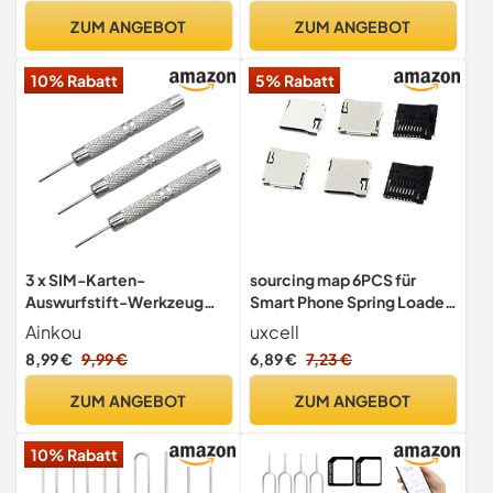
Kartenhalter Ersatz - Inkl.
Kartensteckplatz (Lila
ZUM ANGEBOT
ZUM ANGEBOT
Nadel und wasserdichtem
Purple)
Gummiring - Blau
10% Rabatt
5% Rabatt
3 x SIM-Karten-
sourcing map 6PCS für
Auswurfstift-Werkzeug
Smart Phone Spring Loaded
zum Entfernen von
TransFlash Micro SD Card
Ainkou
uxcell
Auswerferstiften für alle
Sockets Slots
8,99 €
9,99 €
6,89 €
7,23 €
Modelle iPhone, iPods und
iPad, Samsung Galaxy, LG,
ZUM ANGEBOT
ZUM ANGEBOT
Huawei
10% Rabatt