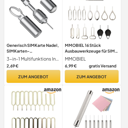
Generisch SIMKarte Nadel,
MMOBIEL 16 Stück
SIMKarten-
Ausbauwerkzeuge für SIM-
Entfernungswerkzeug mit
Karten, Ausbauwerkzeug
3-in-1 Multifunktions Integration Dieses Werkzeug kombiniert die SIM-Karte Entnahmezange, Schlüsselanhänger und Reinigungskomponenten in einem Gerät, erfüllt die täglichen Bedürfnisse der Gerätewartung und Aufbewahrung. Perfekt für Szenarien wie SIM-Kartenwechsel am Handy, Staubentfernung von Kopfhörern und Reinigung von Ladekanälen, beseitigt die Unannehmlichkeiten des Mitführens zerstreuter Werkzeuge.
MMOBIEL
Bürste, Kartenträger
kompatibel mit iPhone:
2,69 €
6,99 €
gratis Versand
Auswerfer Pin Auswerfen
iPad Samsung, Xiaomi,
Removal Tool, SI-M-Pin
Oppo, Huawei, OnePlus,
ZUM ANGEBOT
ZUM ANGEBOT
Handy-Nadel, zum Öffnen
usw.
und Auswerfen von Stiften