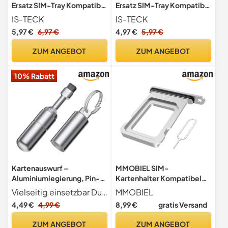
Ersatz SIM-Tray Kompatibel
Ersatz SIM-Tray Kompatibel
mit iPhone 13 inklusive SIM-
mit iPhone 11 inklusive SIM-
IS-TECK
IS-TECK
Nadel SIM-
Nadel SIM-
5,97 €
6,97 €
4,97 €
5,97 €
Kartensteckplatz (Rose)
Kartensteckplatz (Product
Red)
ZUM ANGEBOT
ZUM ANGEBOT
10% Rabatt
Kartenauswurf –
MMOBIEL SIM-
Aluminiumlegierung, Pin-
Kartenhalter Kompatibel
Schlüsselanhänger,
mit iPhone 17 Pro / 17 Pro
Vielseitig einsetzbar Durch die kompakte Integration von Kartenauswurf- und Reinigungsfunktionen minimiert dieses Kartenentfernungswerkzeug unnötiges Zubehör und erweist sich als ideal für die effiziente Gerätepflege auf Reisen oder bei täglichen Betriebsaufgaben
MMOBIEL
Leichtes Material | ,
Max - SIM-Tray - SIM-
4,49 €
4,99 €
8,99 €
gratis Versand
Multifunktionsfach-
Kartensteckplatz - SIM-
Entfernung, SIM-Karten-
Kartenhalter Ersatz - inkl.
ZUM ANGEBOT
ZUM ANGEBOT