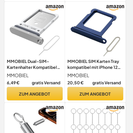
MMOBIEL Dual-SIM-
MMOBIEL SIM Karten Tray
Kartenhalter Kompatibel
kompatibel mit iPhone 12
mit Samsung Galaxy S25
mini - SIM Slot Tray Holder -
MMOBIEL
MMOBIEL
Ultra - SIM-
SIM Halter Ersatz - inkl. SIM
6,49 €
gratis Versand
20,50 €
gratis Versand
Kartensteckplatz - SIM-
Karten Entnahmewerkzeug
Kartenhalter Ersatz - inkl.
und wasserdichtem
ZUM ANGEBOT
ZUM ANGEBOT
SIM-Nadel und
Gummidichtring - Blau
Wasserdichtem Gummiring
- Schwarz