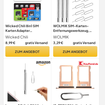
Wicked Chili 8in1 SIM
WOLMIK SIM-Karten-
Karten Adapter
Entfernungswerkzeug,
Aufbewahrung Set/Nano
SIM-Karten-Auswurfstift,
Wicked Chili
WOLMIK
Micro Standard
Tablett-Auswurfstifte,
8,99 €
gratis Versand
3,29 €
gratis Versand
Nadelöffner, Universal-
Sim-Auswerferwerkzeug
ZUM ANGEBOT
ZUM ANGEBOT
für alle Smartphone-
Geräte, Watchchain Link