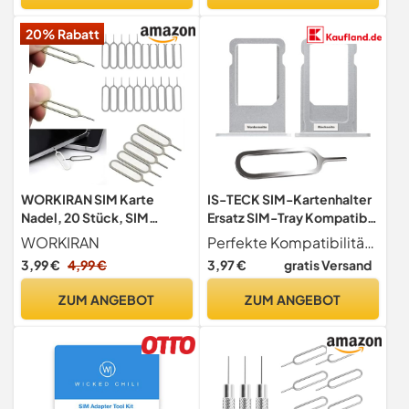
HTC, Samsung Galaxy
20% Rabatt
Smartphone
WORKIRAN SIM Karte
IS-TECK SIM-Kartenhalter
Nadel, 20 Stück, SIM
Ersatz SIM-Tray Kompatibel
Kartenträger Auswerfer,
mit iPhone 6s Plus inklusive
WORKIRAN
Perfekte Kompatibilität Für iPhone 6s Plus optimaler Ersatz SIM-Kartenhalter, Garantiert optimale Passform.
Removal Tool, SIM Handy
SIM-Nadel SIM-
3,99 €
4,99 €
3,97 €
gratis Versand
Nadel Kompatibel mit Allen
Kartensteckplatz (Silber)
iPhone, Android, HTC,
ZUM ANGEBOT
ZUM ANGEBOT
Samsung Galaxy
Smartphone