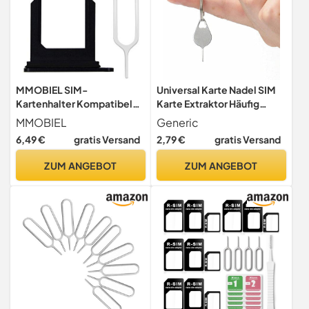
MMOBIEL SIM-
Universal Karte Nadel SIM
Kartenhalter Kompatibel
Karte Extraktor Häufig
mit iPhone 12 Pro/12 Pro
gebrauchte Handy Karte
MMOBIEL
Generic
Max - Tray Ersatz - Inkl.
Extraktor Karte Nadel SIM
6,49 €
gratis Versand
2,79 €
gratis Versand
Nadel und Wasserdichtem
Sim
Gummiring - Schwarz
ZUM ANGEBOT
ZUM ANGEBOT