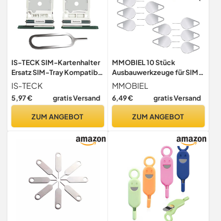
IS-TECK SIM-Kartenhalter
MMOBIEL 10 Stück
Ersatz SIM-Tray Kompatibel
Ausbauwerkzeuge für SIM-
mit Samsung Galaxy S22
Karten, Ausbauwerkzeug
IS-TECK
MMOBIEL
Ultra 5G Dual inklusive SIM-
kompatibel mit Allen
5,97 €
gratis Versand
6,49 €
gratis Versand
Nadel SIM-
Samsung Galaxy S26 S25
Kartensteckplatz (Grün)
S24 S23 S22 S21 A und M
ZUM ANGEBOT
ZUM ANGEBOT
Series usw.