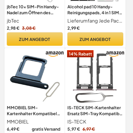
jbTec 10x SIM-Pin Handy-
Alcohol pad 10 Handy-
Nadel zum Öffnen des
Reinigungspads, 4 in 1 SIM
Telefon-Karten-Halter -
Kartenadapter, 4 SIM
jbTec
Lieferumfang Jede Packung enthält 4 x SIM-Karten-Auswerfer, 12 x SIM-Karten-Adapter (für Nano SIM, Micro SIM und Standard-SIM-Karte), 10 Handy-Reinigungstücher sowie 1 Anschluss-Reinigungsbürste. Das SIM-Adapter-Set ermöglicht problemlose Größenanpassung, während die kompakten Reinigungstools eine schnelle Gerätepflege unterwegs garantieren. Die hohe Stückzahl deckt Ihren täglichen Bedarf optimal ab.
Öffner Stift Tool Werkzeug
Karten Adapter Kit mit
2,98 €
3,08 €
2,99 €
Simnadel Ersatz Card Key
Auswurfstift,
Anschlussbürste, universell
ZUM ANGEBOT
ZUM ANGEBOT
für Smartphones
14% Rabatt
MMOBIEL SIM-
IS-TECK SIM-Kartenhalter
Kartenhalter Kompatibel
Ersatz SIM-Tray Kompatibel
mit iPhone 12 Pro/12 Pro
mit Samsung Galaxy S9 /
MMOBIEL
IS-TECK
Max - SIM-Tray - SIM-
Plus G960F G965F inklusive
6,49 €
gratis Versand
5,97 €
6,97 €
Kartensteckplatz - SIM-
SIM-Nadel SIM-