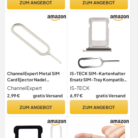
ZUM ANGEBOT
ZUM ANGEBOT
HTC, Samsung Galaxy
Smartphone
ChannelExpert Metal SIM
IS-TECK SIM-Kartenhalter
Card Ejector Nadel
Ersatz SIM-Tray Kompatibel
Injektion für iPhone iPad
mit iPhone 15 Pro/Max
ChannelExpert
IS-TECK
Silber
inklusive SIM-Nadel SIM-
2,99 €
gratis Versand
6,97 €
gratis Versand
Kartensteckplatz (Natur)
ZUM ANGEBOT
ZUM ANGEBOT