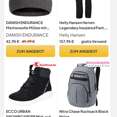
DANISH ENDURANCE
Helly Hansen Herren
Merinowolle Mütze mit
Legendary Insulated Pant,
Fleece, Beanie,
Schwarz, M
DANISH ENDURANCE
Helly Hansen
Dunkelgrau, One Size
42,95 €
49,99 €
157,95 €
gratis Versand
ZUM ANGEBOT
ZUM ANGEBOT
ECCO URBAN
Nitro Chase Rucksack Black
SNOWBOARDER Mid-cut
Noise