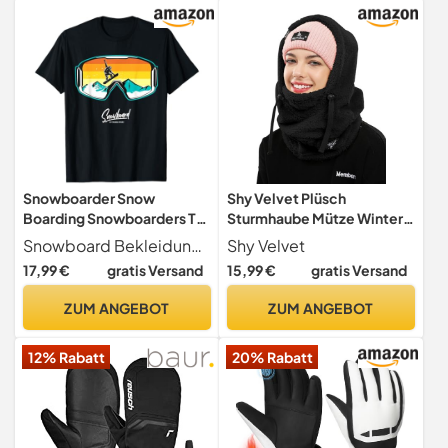
Snowboarder Snow
Shy Velvet Plüsch
Boarding Snowboarders T-
Sturmhaube Mütze Winter
Shirt
Thermo Skimaske Wolle
Snowboard Bekleidung und Snowboarding Geschenke
Shy Velvet
Balaclava für Radfahren,
17,99 €
gratis Versand
15,99 €
gratis Versand
Snowboarden, Skifahren,
Motorradfahren Winddicht
ZUM ANGEBOT
ZUM ANGEBOT
Gesichtshaube für
Herren/Damen
12% Rabatt
20% Rabatt