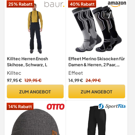
25% Rabatt
40% Rabatt
Killtec Herren Enosh
Effeet Merino Skisocken für
Skihose, Schwarz, L
Damen & Herren, 2 Paar,
gepolstert Grau & Schwarz
Killtec
Effeet
43-46
97,95 €
129,95 €
14,99 €
24,99 €
ZUM ANGEBOT
ZUM ANGEBOT
14% Rabatt