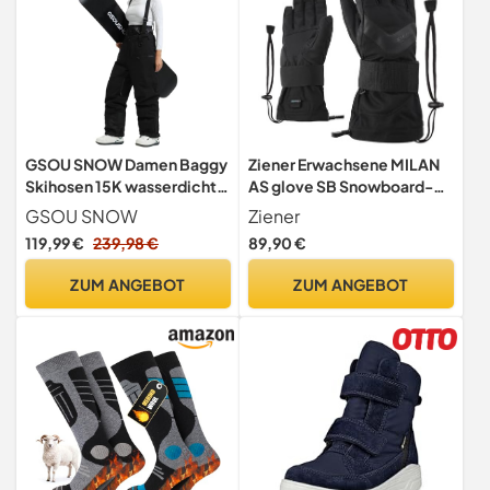
GSOU SNOW Damen Baggy
Ziener Erwachsene MILAN
Skihosen 15K wasserdichte
AS glove SB Snowboard-
Skihosen Mit Hosenträgern
Handschuhe, black hb, 9 (L)
GSOU SNOW
Ziener
119,99 €
239,98 €
89,90 €
ZUM ANGEBOT
ZUM ANGEBOT