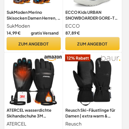
SukModen Merino
ECCO Kids URBAN
Skisocken Damen Herren, 2
SNOWBOARDER GORE-TEX
Paar, Thermo Winter
Warmfutter NIGHT SKY 32
SukModen
ECCO
14,99 €
gratis Versand
87,89 €
ZUM ANGEBOT
ZUM ANGEBOT
12% Rabatt
ATERCEL wasserdichte
Reusch Ski-Fäustlinge für
Skihandschuhe 3M
Damen | extra warm &
Thinsulate Warme
wasserdicht mit Softshell
ATERCEL
Reusch
Touchscreen