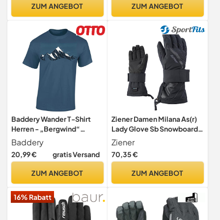
individuell verstellbar,
ZUM ANGEBOT
ZUM ANGEBOT
Perfekt zum Skifahren oder
beim Wandern, Schwarz, 1
Baddery Wander T-Shirt
Ziener Damen Milana As(r)
Herren - „Bergwind“
Lady Glove Sb Snowboard-
(Denim Blue XL)
handschuhe, black, 7.5
Baddery
Ziener
20,99 €
gratis Versand
70,35 €
ZUM ANGEBOT
ZUM ANGEBOT
16% Rabatt