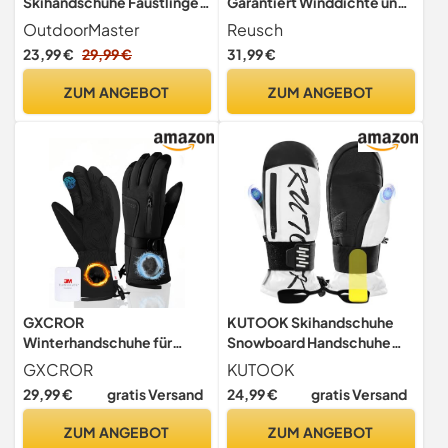
Skihandschuhe Fäustlinge
Garantiert Winddichte und
für Damen & Herren,
Extra Atmungsaktive
OutdoorMaster
Reusch
Thermal for Ski
Unisex Winterhandschuhe
23,99 €
29,99 €
31,99 €
Fingerhandschuhe
Schneehandschuhe
ZUM ANGEBOT
ZUM ANGEBOT
Skihandschuhe Herren und
Damen
GXCROR
KUTOOK Skihandschuhe
Winterhandschuhe für
Snowboard Handschuhe
Herren & Damen,
Herren Damen Winter
GXCROR
KUTOOK
wasserdichte Touchscreen
Wasserdicht mit Protektor
29,99 €
gratis Versand
24,99 €
gratis Versand
Skihandschuhe mit 3M
Handgelenkschutz Warm
Thinsulate -30°C Wärme,
Winddicht Touchscreen
ZUM ANGEBOT
ZUM ANGEBOT
Winddichte Kälteschutz-
Fäustlinge für Ski