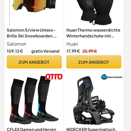
Salomon S/view Unisex-
ihuan Thermo wasserdichte
Brille Ski Snowboarden,
Winterhandschuhe mit
Erweitertes Sichtfeld,
Touchscreen –
Salomon
ihuan
Sehschärfe und
Skihandschuhe &
109,12 €
gratis Versand
17,99 €
22,99 €
Blendungsreduzierung und
Fahrradhandschuhe für
kein Beschlagen mehr,
Herren und Damen S
ZUM ANGEBOT
ZUM ANGEBOT
Schwarz, Einheitsgröße
Schwarz
CFLEX Damen und Herren
NIDECKER Supermatisch,