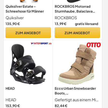
Quiksilver Estate -
ROCKBROS Motorrad
Schneehose für Männer
Sturmhaube, Balaclava
Skimaske für Damen Herren
Quiksilver
ROCKBROS
135,90 €
13,99 €
gratis Versand
ZUM ANGEBOT
ZUM ANGEBOT
HEAD
Ecco Urban Snowboarder
Boots,
Woodrose/Woodrose, 29
HEAD
Gefertigt aus einem Mix aus Premium-Textil und Details aus Wildleder
EU
153,90 €
82,44 €