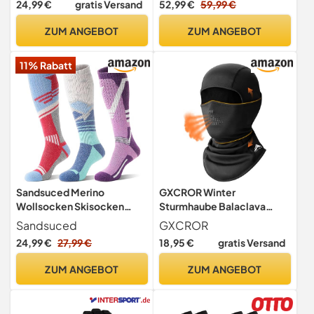
24,99 €
gratis Versand
52,99 €
59,99 €
ZUM ANGEBOT
ZUM ANGEBOT
11% Rabatt
Sandsuced Merino
GXCROR Winter
Wollsocken Skisocken
Sturmhaube Balaclava
Warme Thermosocken
Skimaske, Winddicht und
Sandsuced
GXCROR
Thermo Dicke
warm, Vollgesichtsmaske
24,99 €
27,99 €
18,95 €
gratis Versand
Wintersocken für Herren
für Skifahren,
Damen Winter Ski
Motorradfahren, Angeln,
ZUM ANGEBOT
ZUM ANGEBOT
Geschenke Socken 3
Laufen und Outdoor-
Paare(Rot/Blau/Violett, M)
Aktivitäten