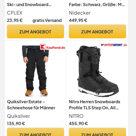
Ski- und Snowboard
Farbe: Schwarz, Größe: M
Socken (3 Paar)
(N.24.BNM.SPM.BK.3M.1)
CFLEX
Nidecker
Kniestrümpfe - Mix 43-46
23,95 €
gratis Versand
449,95 €
ZUM ANGEBOT
ZUM ANGEBOT
Quiksilver Estate -
Nitro Herren Snowboards
Schneehose für Männer
Profile TLS Step On, All
Mountain Freeride
Quiksilver
NITRO
Freestyle Highend Premium
135,90 €
455,90 €
Schnellschnürsystem Step
On Boot Snowboardboot
ZUM ANGEBOT
ZUM ANGEBOT