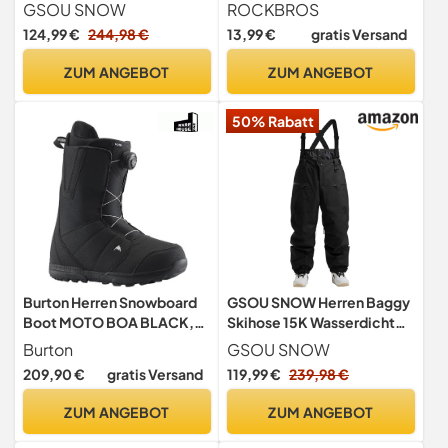
wasserdichte Skihose
Damen für Outdoorsports
GSOU SNOW
ROCKBROS
Fahrrad Motorrad
124,99 €
244,98 €
13,99 €
gratis Versand
Snowboard Ski Winddicht
Atmungsaktiv
ZUM ANGEBOT
ZUM ANGEBOT
50% Rabatt
Burton Herren Snowboard
GSOU SNOW Herren Baggy
Boot MOTO BOA BLACK,
Skihose 15K Wasserdicht
Black, 10, 13176104001
Skiröcke mit Trägern
Burton
GSOU SNOW
209,90 €
gratis Versand
119,99 €
239,98 €
ZUM ANGEBOT
ZUM ANGEBOT