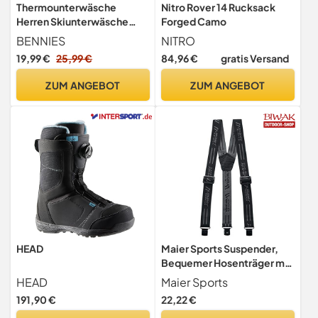
Thermounterwäsche
Nitro Rover 14 Rucksack
Herren Skiunterwäsche
Forged Camo
Thermowäsche
BENNIES
NITRO
Funktionsunterwäsche
19,99 €
25,99 €
84,96 €
gratis Versand
ZUM ANGEBOT
ZUM ANGEBOT
HEAD
Maier Sports Suspender,
Bequemer Hosenträger mit
hochwertigen Clips für
HEAD
Maier Sports
sicheren Halt für Männer
191,90 €
22,22 €
und Frauen, Länge