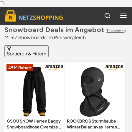
Snowboard Deals im Angebot
(Disclaimer)
🏅 167 Snowboards im Preisvergleich
Sortieren & Filtern
49% Rabatt
GSOU SNOW Herren Baggy
ROCKBROS Sturmhaube
Snowboardhose Oversize
Winter Balaclavas Herren