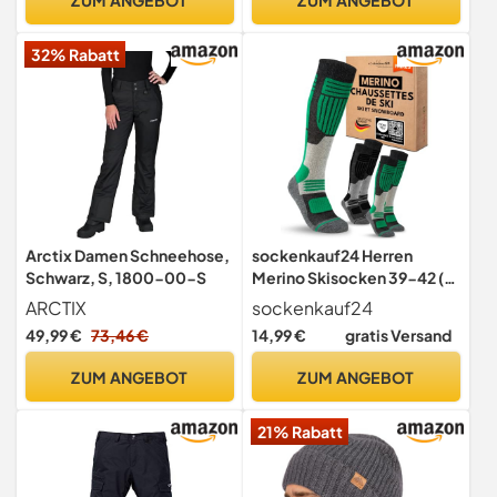
Skifahren/Snowboarden
DE/NL/SE/PL, Numerisch,
32% Rabatt
35, 38, Regular, Regular,
Schwarz
Arctix Damen Schneehose,
sockenkauf24 Herren
Schwarz, S, 1800-00-S
Merino Skisocken 39-42 (2
Paar) Thermo Winter
ARCTIX
sockenkauf24
Kniestrümpfe mit
49,99 €
73,46 €
14,99 €
gratis Versand
Polsterung für Ski und
Snowboard (Schwarz/Grün)
ZUM ANGEBOT
ZUM ANGEBOT
21% Rabatt