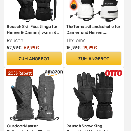
Reusch Ski-Fäustlinge für
ThxToms skihandschuhe für
Herren & Damen | warm &
Damen und Herren,
wasserdicht | Softshell
Wasserdicht
Reusch
ThxToms
winterhandschuhe mit 3M
52,99 €
59,99 €
15,99 €
19,99 €
Thinsulate Wärmefutter,
Fahrradhandschuhe
ZUM ANGEBOT
ZUM ANGEBOT
Touchscreen, Laufen,
Skifahren,Wandern,Radfahr
20% Rabatt
en,Motorradfahren
OutdoorMaster
Reusch Snow King