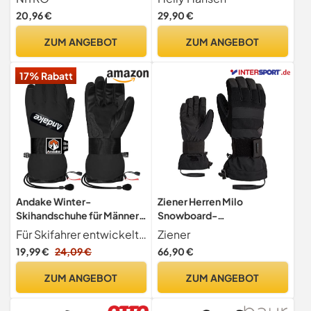
Heritage Umhängtasche,
20,96 €
29,90 €
Festival Hüfttasche,
Bauchtasche
ZUM ANGEBOT
ZUM ANGEBOT
17% Rabatt
Andake Winter-
Ziener Herren Milo
Skihandschuhe für Männer,
Snowboard-
Frauen und Jugendliche,
Handschuhe/Wintersport |
Für Skifahrer entwickelt, mit Fokus auf Schutz Diese Handschuhe für Anfänger und Fortgeschrittene kombinieren Sicherheit mit ganztägigem Komfort. Moderne, atmungsaktive & wasserdichte Materialien garantieren zuverlässige Wärme und schützen vor Nässe. Der sichere Sitz verhindert das Eindringen von Schnee für optimalen Ski-Schutz. Erhältlich in vielen Größen und Farben für Damen, Herren und Jugendliche.
Ziener
wasserdichte und isolierte
wasserdicht,
19,99 €
24,09 €
66,90 €
Schneehandschuhe für
atmungsaktiv; Protektor,
kaltes Wetter,
Black, 10.5
ZUM ANGEBOT
ZUM ANGEBOT
professionelle
Skihandschuhe für