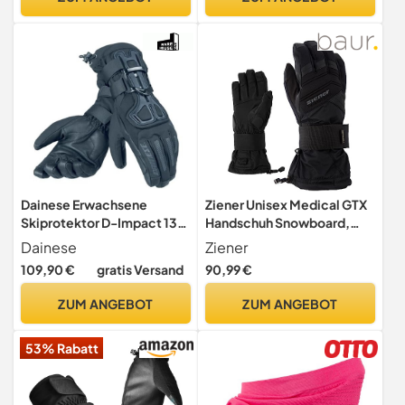
Dainese Erwachsene
Ziener Unisex Medical GTX
Skiprotektor D-Impact 13
Handschuh Snowboard,
D-Dry Gloves,
Schwarz , 8
Dainese
Ziener
Schwarz/Carbon, M,
109,90 €
gratis Versand
90,99 €
4815916_B84
ZUM ANGEBOT
ZUM ANGEBOT
53% Rabatt