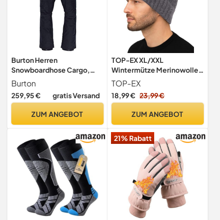
Burton Herren
TOP-EX XL/XXL
Snowboardhose Cargo,
Wintermütze Merinowolle
True Black, XL, 13166106001
Beanie Herren Warme
Burton
TOP-EX
Strickmütze mit
259,95 €
gratis Versand
18,99 €
23,99 €
Fleecefutter Wollmütze
Damen Winter für
ZUM ANGEBOT
ZUM ANGEBOT
Snowboard Outdoor
Geschenk Grau XL/XXL
21% Rabatt