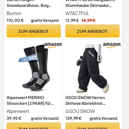
Snowboardhose, Bog
Sturmhaube Skimaske
Heather, M
Sturmmaske Balaclava
Burton
WTACTFUL
Skihaube Herren Damen Ski
110,00 €
gratis Versand
12,99 €
14,99 €
Maske Winter Warme
Winddicht für Motorrad
ZUM ANGEBOT
ZUM ANGEBOT
Fahren Skifahren
Snowboarden Schwarz
Alpenwert MERINO
GSOU SNOW Herren
Skisocken [2 PAAR] für
Skihose Abriebfest
Herren, Damen und Kinder,
Wasserdicht Baggy
Alpenwert
GSOU SNOW
35-38, 39-42, 43-46
Schneehose
39,95 €
gratis Versand
139,99 €
gratis Versand
warme Skistrümpfe
Wintersocken
ZUM ANGEBOT
ZUM ANGEBOT