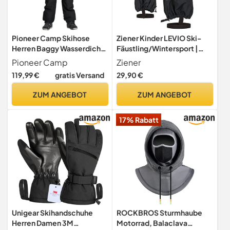
Pioneer Camp Skihose
Ziener Kinder LEVIO Ski-
Herren Baggy Wasserdicht
Fäustling/Wintersport |
15000mm - Ski Hose mit
wasserdicht atmungsaktiv,
Pioneer Camp
Ziener
Verstellbaren Trägern &
black, 122
119,99 €
gratis Versand
29,90 €
Belüftung - Snowboard
Hose Herren für Tiefschnee
ZUM ANGEBOT
ZUM ANGEBOT
- Atmungsaktiv 7000g/㎡,
Winddicht, Robust;
17% Rabatt
Schwarz; L
Unigear Skihandschuhe
ROCKBROS Sturmhaube
Herren Damen 3M
Motorrad, Balaclava