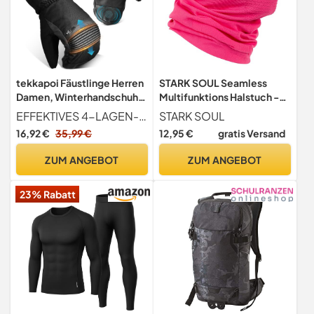
tekkapoi Fäustlinge Herren
STARK SOUL Seamless
Damen, Winterhandschuhe
Multifunktions Halstuch -
Skihandschuhe
Neckwarmer -BREATH-
EFFEKTIVES 4-LAGEN-SYSTEM FÜR HOHE PERFORMANCE Ihr zuverlässiger Schutz vor Kälte und Nässe. Der Aufbau dieses Ski Handschuh kombiniert eine winddichte und atmungsaktive Außenschicht (1), eine isolierende Nässe-Sperrschicht (2), eine leistungsstarke Thermo-Isolierung für effektiven Wärmerückhalt (3) und ein besonders weiches Fleece-Innenfutter (4). Das Ergebnis Angenehm warme und trockene Hände bei Ihren Winteraktivitäten
STARK SOUL
Wasserdicht Warm, Thermo
Facemask Pink
16,92 €
35,99 €
12,95 €
gratis Versand
Handschuhe Snowboard
Touchscreen Schwarz XL
ZUM ANGEBOT
ZUM ANGEBOT
23% Rabatt