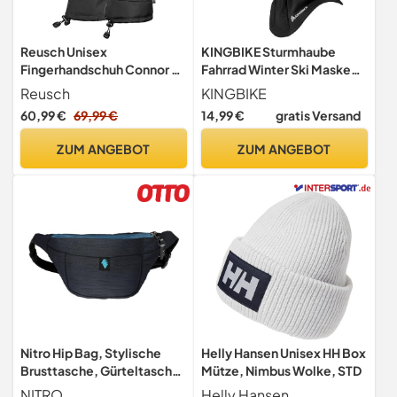
Reusch Unisex
KINGBIKE Sturmhaube
Fingerhandschuh Connor R-
Fahrrad Winter Ski Maske
TEX XT Black 9,5
Sturmhaube Kaltes Wetter
Reusch
KINGBIKE
Warm Anti Beschlag
60,99 €
69,99 €
14,99 €
gratis Versand
Winddicht Skifahren
Snowboard Eisfischen
ZUM ANGEBOT
ZUM ANGEBOT
Radfahren Motorrad Maske
für Männer Frauen Schwarz
(Lycra+Fleece, 1)
Nitro Hip Bag, Stylische
Helly Hansen Unisex HH Box
Brusttasche, Gürteltasche
Mütze, Nimbus Wolke, STD
mit 2 Fächern, Travel Pack,
NITRO
Helly Hansen