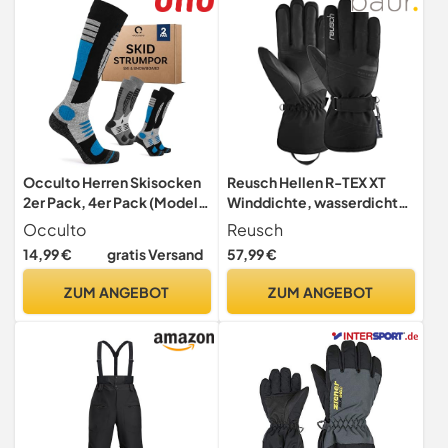
Skifahren, Snowboarden
und Wintersport
Occulto Herren Skisocken
Reusch Hellen R-TEX XT
2er Pack, 4er Pack (Modell:
Winddichte, wasserdichte,
Felix) 2 Paar Blau Schwarz
extra atmungsaktive und
Occulto
Reusch
43-46
warme Winterhandschuhe
14,99 €
gratis Versand
57,99 €
Fingerhandschuhe
Schneehandschuhe
ZUM ANGEBOT
ZUM ANGEBOT
Sporthandschuhe
Skihandschuhe Damen