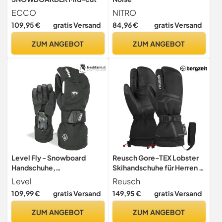
ECCO
NITRO
109,95 €
gratis Versand
84,96 €
gratis Versand
ZUM ANGEBOT
ZUM ANGEBOT
Level Fly - Snowboard
Reusch Gore-TEX Lobster
Handschuhe,
Skihandschuhe für Herren &
Thermohandschuhe Winter
Damen | extra warm
Level
Reusch
Herren mit Verstellbarem
109,99 €
gratis Versand
149,95 €
gratis Versand
Riemen und Stulpe, Ski-
und Winterhandschuhe
ZUM ANGEBOT
ZUM ANGEBOT
Herren Wasserdicht,