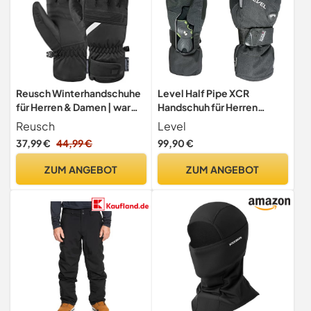
Reusch Winterhandschuhe
Level Half Pipe XCR
für Herren & Damen | warm,
Handschuh für Herren
wasserdicht & Winddicht
schwarz schwarz Large/9-
Reusch
Level
Inch
37,99 €
44,99 €
99,90 €
ZUM ANGEBOT
ZUM ANGEBOT