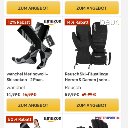
ZUM ANGEBOT
ZUM ANGEBOT
12% Rabatt
14% Rabatt
wanchel Merinowoll-
Reusch Ski-Fäustlinge
Skisocken - 2 Paar
Herren & Damen | sehr
knielange Skisocken,
warm, wasserdicht,
wanchel
Reusch
winterwarme Snowboard-
atmungsaktiv
14,99 €
16,99 €
59,99 €
69,99 €
Thermosocken,
Kälteschutzsocken für
ZUM ANGEBOT
ZUM ANGEBOT
Herren Damen
50% Rabatt