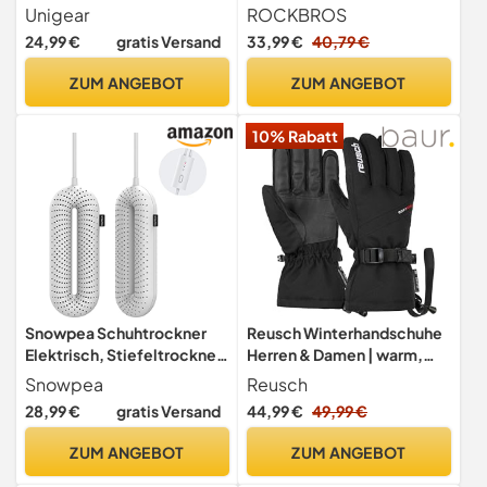
Thinsulate wasserdicht
Skimaske Herren Damen,
Unigear
ROCKBROS
Touchscreen
Full Face Gesichtsmaske,
24,99 €
gratis Versand
33,99 €
40,79 €
Wintermütze &
Halswärmer, Warm,
ZUM ANGEBOT
ZUM ANGEBOT
Winddicht, Atmungsaktiv
für Radfahren, Skifahren,
10% Rabatt
Snowboarden, Grau
Snowpea Schuhtrockner
Reusch Winterhandschuhe
Elektrisch, Stiefeltrockner,
Herren & Damen | warm,
Schuh-und Stiefelwärmer,
wasserdicht &
Snowpea
Reusch
Verschwitzte Schuhe zu
atmungsaktiv
28,99 €
gratis Versand
44,99 €
49,99 €
Trocknen und Gerüche zu
Beseitigen, Auto
ZUM ANGEBOT
ZUM ANGEBOT
Ausschalten