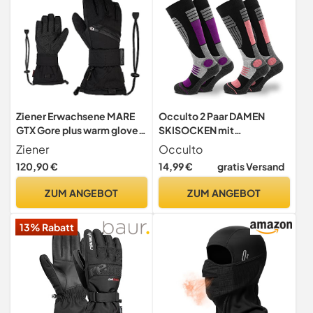
Ziener Erwachsene MARE
Occulto 2 Paar DAMEN
GTX Gore plus warm glove
SKISOCKEN mit
SB Snowboard-
POLSTERUNG in
Ziener
Occulto
handschuhe, schwarz
verschiedenen Farben,
120,90 €
14,99 €
gratis Versand
(black hb), 9
THERMO WINTERSOCKEN
für SKI und SNOWBOARD 1
ZUM ANGEBOT
ZUM ANGEBOT
Paar Lila | 1 Paar Pink 39-42
13% Rabatt