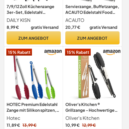
7/9/12 Zoll Küchenzange
Servierzange, Buffetzange,
3er-Set, Edelstahl
ACAUTO Edelstahl Food
Grillzange Mit
Tong Servierzange Kleine
DAILY KISN
ACAUTO
Silikonspitzen
Servierzange Edelstahl Mini
8,99 €
gratis Versand
20,77 €
gratis Versand
Appetizer Zangen (13 CM(12
Pack))
ZUM ANGEBOT
ZUM ANGEBOT
15% Rabatt
15% Rabatt
HOTEC Premium Edelstahl
Oliver's Kitchen ®
Zange mit Silikon spitzen,
Grillzange - Hochwertige
Küchenzange Grillzange set
Küchenzange aus Edelstahl
Hotec
Oliver's Kitchen
of 3–18cm, 23cm und 30.5
und Silikon - 2er Set,
11,89 €
13,99 €
10,99 €
12,99 €
cm
hitzebeständig, schwarz -