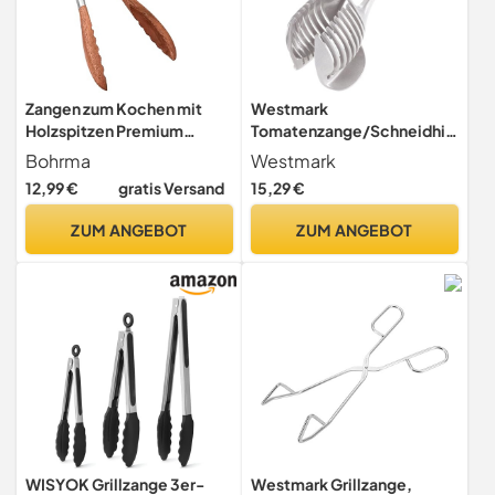
Zangen zum Kochen mit
Westmark
Holzspitzen Premium
Tomatenzange/Schneidhilf
Küchenzange aus Holz und
e, Für gleichmäßig
Bohrma
Westmark
rostfreiem Edelstahl -
geschnittene Scheiben,
12,99 €
gratis Versand
15,29 €
Holzzangen ideal für BBQ,
Länge: 18,5 cm, Aluminium,
Salat, Toaster, Brot &
Tomatex, Silber, 51402260
ZUM ANGEBOT
ZUM ANGEBOT
Gurken - Hergestellt aus
natürlichem Walnussholz
WISYOK Grillzange 3er-
Westmark Grillzange,