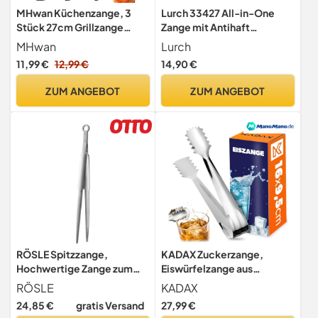
MHwan Küchenzange, 3
Lurch 33427 All-in-One
Stück 27cm Grillzange
Zange mit Antihaft
Edelstahl mit Ständer, BPA-
Enden/Küchenzange aus
MHwan
Lurch
Frei
Edelstahl und
11,99 €
12,99 €
14,90 €
hitzebeständigem Nylon,
24cm
ZUM ANGEBOT
ZUM ANGEBOT
RÖSLE Spitzzange,
KADAX Zuckerzange,
Hochwertige Zange zum
Eiswürfelzange aus
gezielten Greifen und
Edelstahl, Eiszange mit
RÖSLE
KADAX
Wenden von Speisen beim
großen Zacken,
24,85 €
gratis Versand
27,99 €
Grillen oder Braten,
Servierzange für Eis,