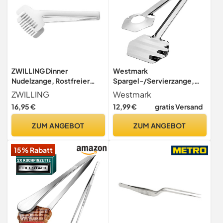
ZWILLING Dinner
Westmark
Nudelzange, Rostfreier
Spargel-/Servierzange,
Edelstahl, Silber-poliert
Länge: 24,2 cm, Rostfreier
ZWILLING
Westmark
Edelstahl, Farbe: Silber,
16,95 €
12,99 €
gratis Versand
12802270
ZUM ANGEBOT
ZUM ANGEBOT
15% Rabatt