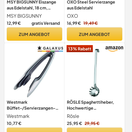
MSY BIGSUNNY Eiszange
OXO Steel Servierzange
aus Edelstahl, 18 cm,
aus Edelstahl
Servierzange, 2 Stück
MSY BIGSUNNY
OXO
12,99 €
gratis Versand
16,99 €
19,49 €
ZUM ANGEBOT
ZUM ANGEBOT
13% Rabatt
Westmark
RÖSLE Spaghettiheber,
Büffet-/Servierzangen-
Hochwertige
Set, 3-tlg., 3 Zangen in
Spaghettikelle mit
Westmark
Rösle
unterschiedliche Größen,
Hakengriff, Edelstahl
10,77 €
25,95 €
29,95 €
Längen: 18,3 cm, 21 cm,
18/10,spülmaschinengeeig
25,5 cm, Kunststoff,
net, 29.5 cm, Grau