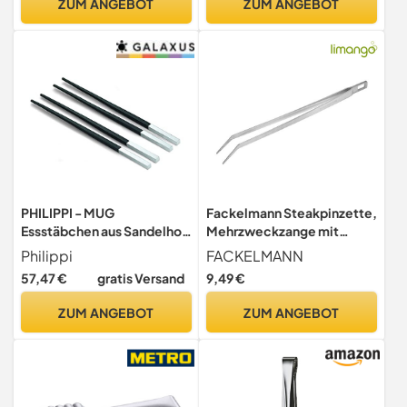
ZUM ANGEBOT
ZUM ANGEBOT
PHILIPPI - MUG
Fackelmann Steakpinzette,
Essstäbchen aus Sandelholz
Mehrzweckzange mit
2 Paar
ergonomisch geformten
Philippi
FACKELMANN
Griffen, Greifzange für
57,47 €
gratis Versand
9,49 €
kleines Grillgut (Farbe:
Silber), Menge: 1 Stück
ZUM ANGEBOT
ZUM ANGEBOT