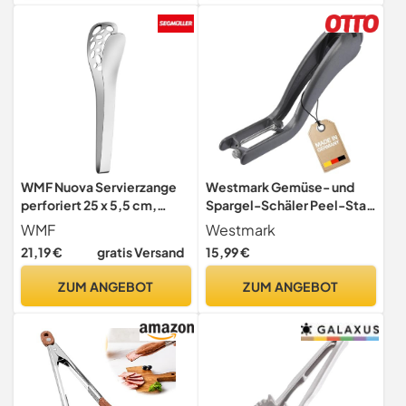
(SCHWARZ)
WMF Nuova Servierzange
Westmark Gemüse- und
perforiert 25 x 5,5 cm,
Spargel-Schäler Peel-Star
Nudelzange, Spargelzange,
Alu "Special Dark Edition",
WMF
Westmark
Antipastizange, Cromargan
Edelstahlklingen,
21,19 €
gratis Versand
15,99 €
Edelstahl poliert,
hochwertige
spülmaschinengeeignet
Spezialbeschichtung,
ZUM ANGEBOT
ZUM ANGEBOT
Aluminium/Edelstahl,
Anthrazit, 6050226Z