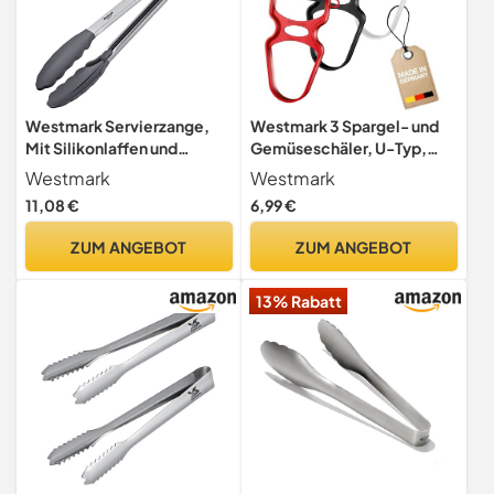
Westmark Servierzange,
Westmark 3 Spargel- und
Mit Silikonlaffen und
Gemüseschäler, U-Typ,
gummierten Griffen, Länge:
Federstahlklinge,
Westmark
Westmark
34 cm, Rostfreier
Ergonomisch geformter
11,08 €
6,99 €
Edelstahl/Kunststoff/Siliko
Griff, 105722E3
n, Classic Silicone Maxi,
ZUM ANGEBOT
ZUM ANGEBOT
Silber/Schwarz, 16182270
13% Rabatt