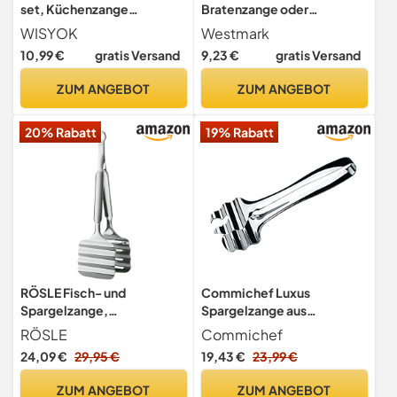
set, Küchenzange
Bratenzange oder
Hitzebeständige, Zange
Wurstzange, Rostfreier
WISYOK
Westmark
Küche, Kochzange mit
Edelstahl, Länge: 24 cm,
10,99 €
gratis Versand
9,23 €
gratis Versand
Edelstahl und Silikonspitze,
Silber, 12722270
Silikonzangen,
ZUM ANGEBOT
ZUM ANGEBOT
Fleischzange zum Kochen,
Grillen, 18cm, 23cm und
20% Rabatt
19% Rabatt
30cm (Schwarz)
RÖSLE Fisch- und
Commichef Luxus
Spargelzange,
Spargelzange aus
Hochwertige Servierzange
hochwertigem 18/10
RÖSLE
Commichef
mit Rillen und Aufhängeöse,
Edelstahl –verchromtes
24,09 €
29,95 €
19,43 €
23,99 €
Edelstahl 18/10, Länge 28,5
Zinkdruckguss, auf
cm, Silberfarben, Silber.
Hochglanzpolitur
ZUM ANGEBOT
ZUM ANGEBOT