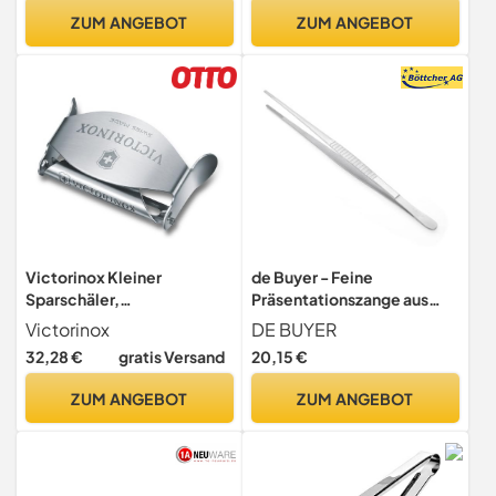
Edelstahl 18/10,
Hochzeit, Bar, Party, Grill,
ZUM ANGEBOT
ZUM ANGEBOT
spülmaschinengeeignet,
Kaffee, Drink,
Silber
Küchenzange, robust,
silber
Victorinox Kleiner
de Buyer - Feine
Sparschäler,
Präsentationszange aus
Kartoffelschäler mit Extra
Edelstahl - Länge 30 cm -
Victorinox
DE BUYER
Scharfer Klinge
4238.30, Grau
32,28 €
gratis Versand
20,15 €
ZUM ANGEBOT
ZUM ANGEBOT