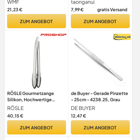
WMF
taonganui
Fleischzange mit
21,23 €
7,99 €
gratis Versand
Kunststoffkopf, kleine
Grillzange für Steak, Fisch,
ZUM ANGEBOT
ZUM ANGEBOT
Gemüse,
Feststellmechanismus,
platzsparend
RÖSLE Gourmetzange
de Buyer - Gerade Pinzette
Silikon, Hochwertige
- 25cm - 4238.25, Grau
Küchenzange mit
RÖSLE
DE BUYER
Silikonrand und
40,15 €
12,47 €
patentiertem
Verschlusssystem zum
ZUM ANGEBOT
ZUM ANGEBOT
Grillen, Kochen und
Servieren, 30 cm, Edelstahl