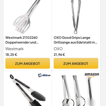
Westmark 21102260
OXO Good Grips Lange
Doppelwender und
Grillzange aus Edelstahl mit
Grillzange Duetto 27,5 cm
integriertem
Westmark
OXO
4004094211065, silber
18,25 €
21,96 €
ZUM ANGEBOT
ZUM ANGEBOT