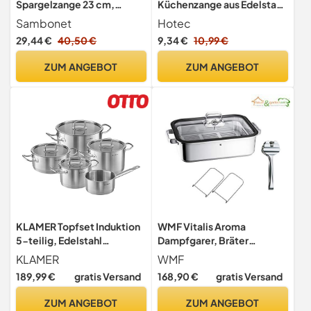
Spargelzange 23 cm,
Küchenzange aus Edelstahl,
Edelstahl 18 x 10 cm
mit Verriegelung,
Sambonet
Hotec
Kochzange mit
29,44 €
40,50 €
9,34 €
10,99 €
Silikonspitze, 2er-Set, 22,9
cm und 30,5 cm lange
ZUM ANGEBOT
ZUM ANGEBOT
Zangen, Hellgrau
KLAMER Topfset Induktion
WMF Vitalis Aroma
5-teilig, Edelstahl
Dampfgarer, Bräter
Kochtopf Set mit
Induktion, 41x27x10cm,
KLAMER
WMF
Glasdeckel
Auflaufform 6,5l,
189,99 €
gratis Versand
168,90 €
gratis Versand
Servierzange, Glasdeckel
Silikonrand, Thermometer,
ZUM ANGEBOT
ZUM ANGEBOT
Garblech, Schmortopf