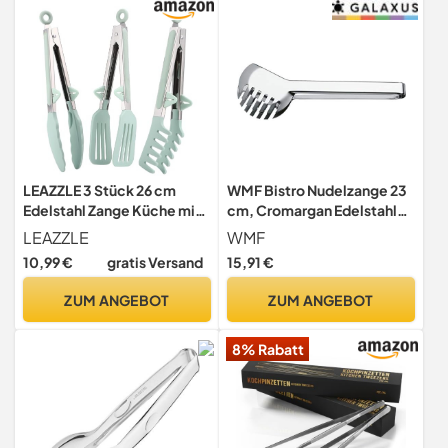
18/10,
Spülmaschinengeeignet
LEAZZLE 3 Stück 26 cm
WMF Bistro Nudelzange 23
Edelstahl Zange Küche mit
cm, Cromargan Edelstahl
Silikonspitzen,
poliert, ideal auf für Salat
LEAZZLE
WMF
Küchenzange Silikon,
oder zum Servieren von
10,99 €
gratis Versand
15,91 €
Nudelzange, Grillzange
Gemüse,
Silikon, Kochzange,
spülmaschinenengeeignet
ZUM ANGEBOT
ZUM ANGEBOT
Fleischzange, Salatzange,
Servierzange für Grillen,
8% Rabatt
Salat, Kochen (Grün)