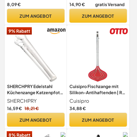
Silikongriff, Verriegelbare
8,09 €
14,90 €
gratis Versand
Metallzange, Rutschfester
Griff, 23 cm und 30,5
ZUM ANGEBOT
ZUM ANGEBOT
cm(Schwarz)
9% Rabatt
SHERCHPRY Edelstahl
Cuisipro Fischzange mit
Küchenzange Katzenpfote
Silikon-Antihaftenden | Rot
Lebensmittelclip 9.25In
| 33 cm | Für empfindliche
SHERCHPRY
Cuisipro
Präzise Servierzange Für
Zutaten | Ideal für
16,59 €
18,21 €
34,88 €
Buffet Grill Bäckerei
Beschichtungen | Zange
Haushalt
Küche mit einhändiger
ZUM ANGEBOT
ZUM ANGEBOT
Bedienung | Grillzange
Silikon mit Aufhängeöse
8% Rabatt