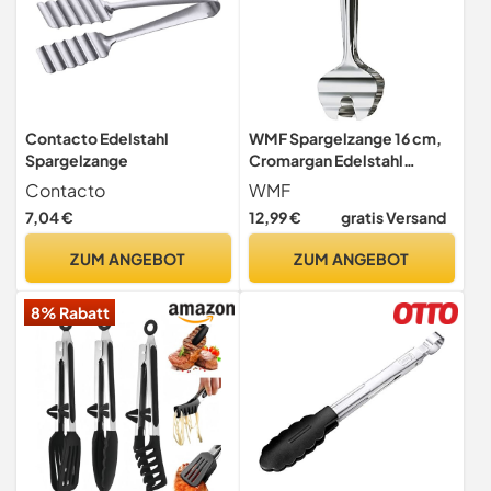
Contacto Edelstahl
WMF Spargelzange 16 cm,
Spargelzange
Cromargan Edelstahl
poliert, Servierzange für
Contacto
WMF
Spargel, Gemüse, Fisch,
7,04 €
12,99 €
gratis Versand
spülmaschinengeeignet
ZUM ANGEBOT
ZUM ANGEBOT
8% Rabatt