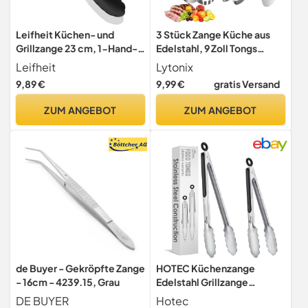
Leifheit Küchen- und
3 Stück Zange Küche aus
Grillzange 23 cm, 1-Hand-
Edelstahl, 9 Zoll Tongs
Feststellmechanismus
Kitchen Servierzangen
Leifheit
Lytonix
9,89 €
9,99 €
gratis Versand
ZUM ANGEBOT
ZUM ANGEBOT
de Buyer - Gekröpfte Zange
HOTEC Küchenzange
- 16cm - 4239.15, Grau
Edelstahl Grillzange
Hitzebeständigem
DE BUYER
Hotec