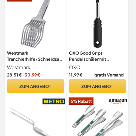
Westmark
OXO Good Grips
Tranchierhilfe/Schneidzan
Pendelschäler mit
ge, mit Scharniersperre,
Kartoffelaugenentferner
Westmark
OXO
Aluminiumdruckguss,
28,51 €
30,99 €
11,99 €
gratis Versand
Tranchetta, Silber,
63002260
ZUM ANGEBOT
ZUM ANGEBOT
6% Rabatt