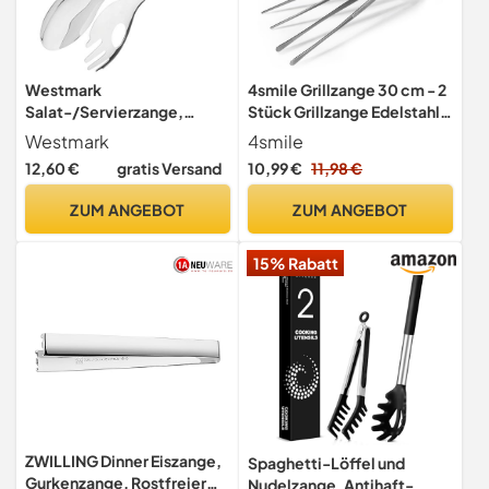
Westmark
4smile Grillzange 30 cm - 2
Salat-/Servierzange,
Stück Grillzange Edelstahl,
Länge: 22 cm, Rostfreier
Silber
Westmark
4smile
Edelstahl, Greifling, Farbe:
12,60 €
gratis Versand
10,99 €
11,98 €
Silber, 12772270
ZUM ANGEBOT
ZUM ANGEBOT
15% Rabatt
ZWILLING Dinner Eiszange,
Spaghetti-Löffel und
Gurkenzange, Rostfreier
Nudelzange, Antihaft-