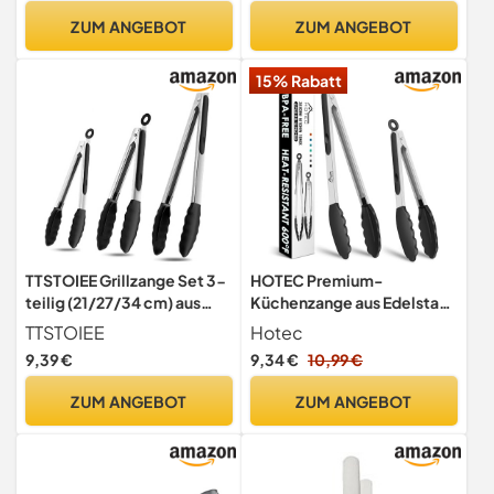
Nudelzange - Fleischzange
ZUM ANGEBOT
ZUM ANGEBOT
mit Verriegelungsclip
15% Rabatt
TTSTOIEE Grillzange Set 3-
HOTEC Premium-
teilig (21/27/34 cm) aus
Küchenzange aus Edelstahl,
Edelstahl & Silikon -
mit Verriegelung,
TTSTOIEE
Hotec
Küchenzange,
Kochzange mit
9,39 €
9,34 €
10,99 €
GHitzebeständig &
Silikonspitze, 2er-Set, 22,9
Rutschfest für Küche &
cm und 30,5 cm lange
ZUM ANGEBOT
ZUM ANGEBOT
Airfryer - Zange Küche,
Zangen
Kochzange, Fleischzange,
Grillzange