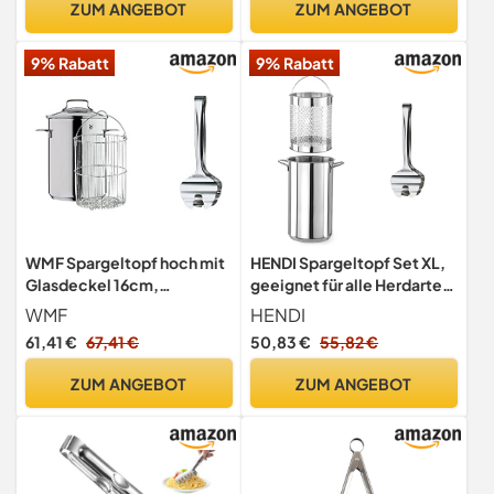
ZUM ANGEBOT
ZUM ANGEBOT
Anthrazit/Grau/Hellgrau,
12542270
9% Rabatt
9% Rabatt
WMF Spargeltopf hoch mit
HENDI Spargeltopf Set XL,
Glasdeckel 16cm,
geeignet für alle Herdarten,
Dampfgarer 5,0l,
5,5L, ø160x(H)280mm,
WMF
HENDI
Cromargan Edelstahl
Edelstahl 18/0 & WMF
61,41 €
67,41 €
50,83 €
55,82 €
poliert & Spargelzange 16
Spargelzange 16 cm,
cm, Cromargan Edelstahl
Cromargan Edelstahl
ZUM ANGEBOT
ZUM ANGEBOT
poliert, Servierzange für
poliert, Servierzange für
Spargel, Gemüse, Fisch,
Spargel, Gemüse, Fisch
spülmaschinengeeignet