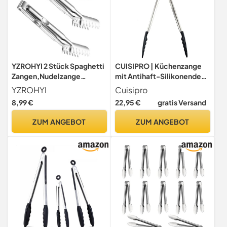
YZROHYI 2 Stück Spaghetti
CUISIPRO | Küchenzange
Zangen,Nudelzange
mit Antihaft-Silikonenden,
Edelstahl,Spargelzange
schwarz, Länge: 30 cm
YZROHYI
Cuisipro
Küchen
8,99 €
22,95 €
gratis Versand
Greifzange,Servierzange
Küchenzange,Eiszange
ZUM ANGEBOT
ZUM ANGEBOT
Salatzange
Metall,Stainless Steel
Tongs,Buffetzange
Pastazange,Zuckerzange