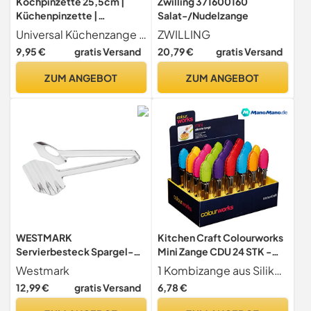
Kochpinzette 25,5cm |
Zwilling 371600160
Küchenpinzette |
Salat-/Nudelzange
Grillpinzette | universal
Universal Küchenzange aus rostfreiem Edelstahl 25,5 cm
ZWILLING
Küchenzange | BBQ
9,95 €
gratis Versand
20,79 €
gratis Versand
Grillzange aus Edelstahl |
Pinzette | Buffetzange |
ZUM ANGEBOT
ZUM ANGEBOT
Brotzange |Gourmetzange
| Gebäckzange
Servierzange
Eiswürfelzange
WESTMARK
Kitchen Craft Colourworks
Servierbesteck Spargel-
Mini Zange CDU 24 STK -
und Servierzange Edelstahl
Farbig Sortiert
Westmark
1 Kombizange aus Silikon und Edelstahl, Kitchen Craft, zufällige Farbauswahl.
12,99 €
gratis Versand
6,78 €