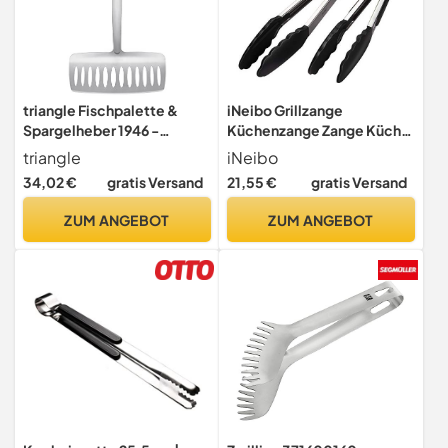
triangle Fischpalette &
iNeibo Grillzange
Spargelheber 1946 -
Küchenzange Zange Küche
Edelstahl 18/10
aus Rostfreim Edelstahl und
triangle
iNeibo
Silikon Fleischzange
34,02 €
gratis Versand
21,55 €
gratis Versand
Kochzange mit
Hitzebeständigem
ZUM ANGEBOT
ZUM ANGEBOT
Silikongriff 2er Set 30cm
und 23cm Schwarz