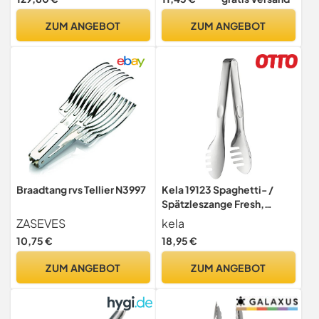
Kochzange mit
Hitzebeständigem
ZUM ANGEBOT
ZUM ANGEBOT
Silikongriff 23cm Schwarz
Braadtang rvs Tellier N3997
Kela 19123 Spaghetti- /
Spätzleszange Fresh,
Edelstahl, Silber, 22,5 x 5,5
ZASEVES
kela
x 3 cm
10,75 €
18,95 €
ZUM ANGEBOT
ZUM ANGEBOT