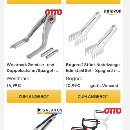
Westmark Gemüse- und
Bogoro 2 Stück Nudelzange
Doppelschäler/Spargel-
Edelstahl Set - Spaghetti-,
Schäler, inklusive 2 Ersatz-
Salat-, Servier- und
Westmark
Bogoro
Edelstahlklingen, Peel-Star
Kochzange für die Küche -
15,99 €
10,99 €
gratis Versand
Alu, Hochwertiges
Pasta Zange
Aluminium mit
ZUM ANGEBOT
ZUM ANGEBOT
lebensmittelechter
Beschichtung, 605022E6