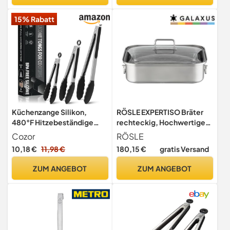
Cromargan Edelstahl
15% Rabatt
unbeschichtet
Küchenzange Silikon,
RÖSLE EXPERTISO Bräter
480°F Hitzebeständige
rechteckig, Hochwertiger
Grillzange Kochzange
Bräter mit Glasdeckel,
Cozor
RÖSLE
Edelstahl 18/10,
10,18 €
11,98 €
180,15 €
gratis Versand
backofengeeignet,
induktionsgeeignet,
ZUM ANGEBOT
ZUM ANGEBOT
spülmaschinengeeignet,Sil
berfarben, 38 x 28 cm