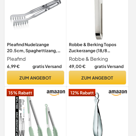
Pleafind Nudelzange
Robbe & Berking Topos
20.5cm, Spaghettizang,
Zuckerzange (18/8
Nudelzange mit Zinkengriff,
Edelstahl) | rostfrei,
Pleafind
Robbe & Berking
Nudelzange edelstahl,
spülmaschinenfest
6,99 €
gratis Versand
49,00 €
gratis Versand
zange Küche,
Küchenzange, Pastazange
ZUM ANGEBOT
ZUM ANGEBOT
& Grillen & Backen & Nudel
15% Rabatt
12% Rabatt