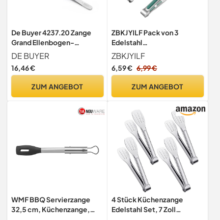
De Buyer 4237.20 Zange
ZBKJYILF Pack von 3
Grand Ellenbogen-
Edelstahl
Präsentation Edelstahl grau
Lebensmittelzange,
DE BUYER
ZBKJYILF
20 cm
langlebig, Küchenzange,
16,46 €
6,59 €
6,99 €
geeignet zum Kochen,
Backen, BBQ (groß, mittel,
ZUM ANGEBOT
ZUM ANGEBOT
klein)
WMF BBQ Servierzange
4 Stück Küchenzange
32,5 cm, Küchenzange,
Edelstahl Set, 7 Zoll
Cromargan Edelstahl,
Gebäckzange