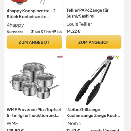
Tellier PAP6 Zange für
4happy Kochpinzette - 2
Sushi/Sashimi
Stück Kochpinzette
Edelstahl Set, Silber
Louis Tellier
4happy
14,22 €
31
07
48
Nur noch:
Std
Min
Sek
ZUM ANGEBOT
ZUM ANGEBOT
WMF Provence Plus Topfset
iNeibo Grillzange
5-teilig für Induktion und
Küchenzange Zange Küche
alle Herdarten
aus Rostfreim Edelstahl und
WMF
iNeibo
Silikon Fleischzange
129,80 €
11,43 €
gratis Versand