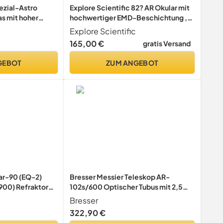
ezial-Astro
Explore Scientific 82? AR Okular mit
s mit hoher
hochwertiger EMD-Beschichtung ,
ntegriertem
wasserdicht mit Schutzgas gefüllt,
Explore Scientific
 weit entfernte
4,7mm (1.25")
165,00 €
gratis Versand
e Astronomie,
GEBOT
ZUM ANGEBOT
ar-90 (EQ-2)
Bresser Messier Teleskop AR-
/900) Refraktor
102s/600 Optischer Tubus mit 2,5
Zoll Hexafoc-Okularauszug,
Bresser
universeller Edelstahl-Klemmfläche
322,90 €
für Montierungen, optimierter