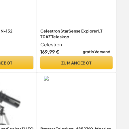
 MN-152
Celestron StarSense Explorer LT
70AZ Teleskop
Celestron
169,99 €
gratis Versand
GEBOT
ZUM ANGEBOT
owerSeeker 114EQ
Bresser Teleskop, 4852760, Messier