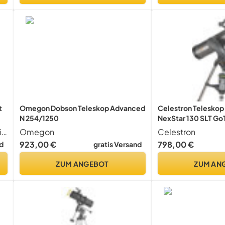
t
Omegon Dobson Teleskop Advanced
Celestron Teleskop
N 254/1250
NexStar 130 SLT Go
ht
Das hochwertige Okular ist besitzt ein großes und enorm scharfes Eigengesichtsfeld von 82 , ist wasserdicht und mit Schutzgas gefüllt. Die Gasfüllung verhindert das Beschlagen und Eindringen von Staub und Feuchtigkeit.
Omegon
Celestron
923,00 €
798,00 €
d
gratis Versand
ZUM ANGEBOT
ZUM AN