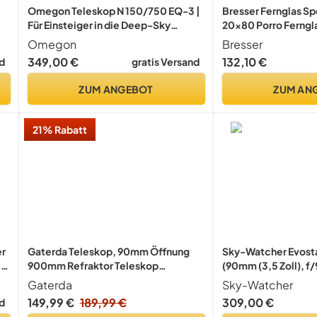
Omegon Teleskop N 150/750 EQ-3 |
Bresser Fernglas Sp
Für Einsteiger in die Deep-Sky
20x80 Porro Ferngla
er
Beobachtung | Umfangreiches
Vergrößerung und i
Omegon
Bresser
Zubehör | Leicht bedienbar | Große
Stativanschluss für
349,00 €
132,10 €
d
gratis Versand
Spiegeloptik | astronomisches
Objekte oder für di
Teleskop
violett
ZUM ANGEBOT
ZUM AN
21% Rabatt
er
Gaterda Teleskop, 90mm Öffnung
Sky-Watcher Evost
es
900mm Refraktor Teleskop
(90mm (3,5 Zoll), f
it
Astronomie für Erwachsene, 36X-
Teleskop Silber
Gaterda
Sky-Watcher
270X hohe Vergrößerung,
149,99 €
189,99 €
309,00 €
d
Professionelle Teleskope für