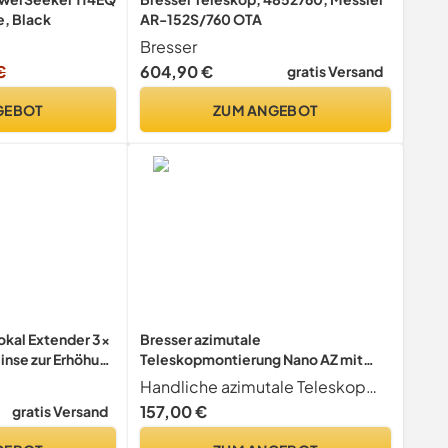
e, Black
AR-152S/760 OTA
Bresser
€
604,90 €
gratis Versand
GEBOT
ZUM ANGEBOT
Fokal Extender 3x
Bresser azimutale
nse zur Erhöhung
Teleskopmontierung Nano AZ mit
 Teleskope
Stativ für Teleskope bis zu 4 KG
Handliche azimutale Teleskopmontierung für Teleskope bis zu 4 KG Gewicht. Ideal zur schnellen Beobachtung oder als Reisemontierung
Gewicht, ideale Reisemontierung
157,00 €
gratis Versand