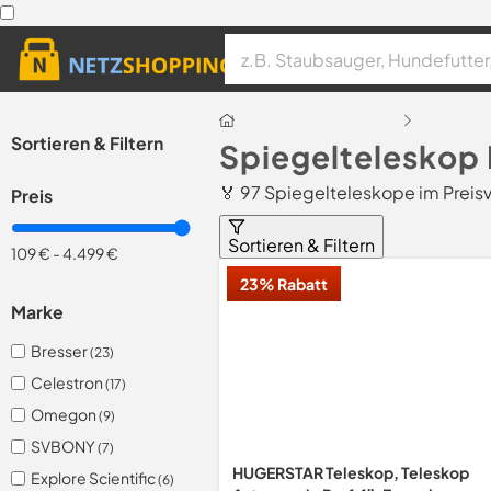
Sortieren & Filtern
Spiegelteleskop
🏅 97 Spiegelteleskope im Preis
Preis
Sortieren & Filtern
109 €
-
4.499 €
23% Rabatt
Marke
Bresser
(23)
Celestron
(17)
Omegon
(9)
SVBONY
(7)
HUGERSTAR Teleskop, Teleskop
Explore Scientific
(6)