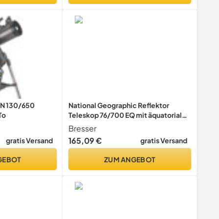
 N 130/650
National Geographic Reflektor
To
Teleskop 76/700 EQ mit äquatorialer
Montierung, Stativ, Smartphone
Bresser
Kamera Adapter und umfangreichem
165,09 €
gratis Versand
gratis Versand
Zubehör
GEBOT
ZUM ANGEBOT