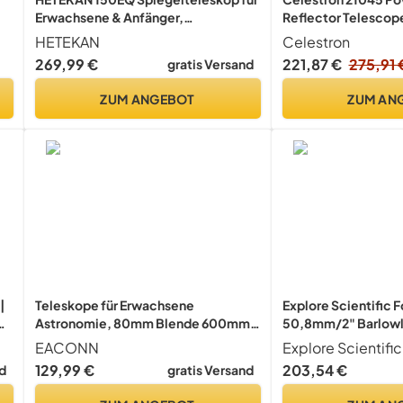
Erwachsene & Anfänger,
Reflector Telescop
Professionelles Teleskop
HETEKAN
Celestron
Astronomie mit
269,99 €
221,87 €
275,91 
gratis Versand
Äquatorialmontierung,
Z
Handyhalterung, Edelstahl-Stativ,
ZUM ANGEBOT
ZUM AN
Staubschutzabdeckung &
Tragetasche
|
Teleskope für Erwachsene
Explore Scientific 
Astronomie, 80mm Blende 600mm
50,8mm/2" Barlowli
Refraktorteleskop für Kinder &
der Brennweite für
EACONN
Explore Scientific
Anfänger, Kompaktes und tragbares
129,99 €
203,54 €
d
gratis Versand
Reiseteleskop mit Rucksack