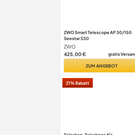
ZWO Smart Telescope AP 30/150
Seestar S30
ZWO
425,00 €
gratis Versan
ZUM ANGEBOT
21% Rabatt
Teleskop, Teleskope für