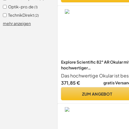
Optik-pro.de
(1)
TechnikDirekt
(2)
mehr anzeigen
Explore Scientific 82° AR Okular mi
hochwertiger
Mehrschichtvergütung, wasserdic
mit Schutzgas gefüllt
371,85 €
gratis Versan
ZUM ANGEBOT