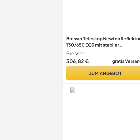
Bresser Teleskop Newton Reflekto
130/650 EQ3 mit stabiler
äquatorialer Montierung und
Bresser
Dreibeinfeldstativ inklusive
306,82 €
gratis Versan
umfangreichen Zubehör zum
perfekten Start in die Astronomie
ZUM ANGEBOT