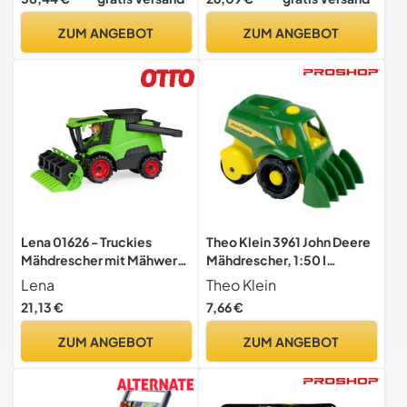
für Kinder ab 18 Monaten
ZUM ANGEBOT
ZUM ANGEBOT
Lena 01626 - Truckies
Theo Klein 3961 John Deere
Mähdrescher mit Mähwerk,
Mähdrescher, 1:50 I
stabiles Bauernhof
Sandkasten-Fahrzeug aus
Lena
Theo Klein
Fahrzeugset ca. 27 cm,
robustem Kunststoff I
21,13 €
7,66 €
Spielfahrzeug Set mit Figur
Spielzeug für Kinder ab 18
für Kinder ab 2 Jahre,
Monaten
ZUM ANGEBOT
ZUM ANGEBOT
Robustes Spielset für
Sandkasten, Strand,
Kinderzimmer