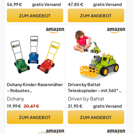
Sandkasten, Holzspielzeug,
56,99 €
gratis Versand
47,85 €
gratis Versand
Holzauto, Holz
ZUM ANGEBOT
ZUM ANGEBOT
Dohany Kinder‑Rasenmäher
Driven by Battat
– Robustes
Teleskoplader – mit 360°
Gartenspielzeug ab 3
drehbarer Kranbasis,
Dohany
Driven by Battat
Jahren – mechanisch,
Gabelstapler
19,99 €
20,67 €
21,95 €
gratis Versand
klappbar
ZUM ANGEBOT
ZUM ANGEBOT