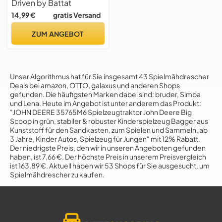
Driven by Battat
Kinder - Baufahrzeug
14,99 €
gratis Versand
Spielzeug - Lichter und
Geräusche - Bewegliche
ZUM ANGEBOT
Teile - 3 Jahre +
Unser Algorithmus hat für Sie insgesamt 43 Spielmähdrescher
Deals bei amazon, OTTO, galaxus und anderen Shops
gefunden. Die häufigsten Marken dabei sind: bruder, Simba
und Lena. Heute im Angebot ist unter anderem das Produkt:
"JOHN DEERE 35765M6 Spielzeugtraktor John Deere Big
Scoop in grün, stabiler & robuster Kinderspielzeug Bagger aus
Kunststoff für den Sandkasten, zum Spielen und Sammeln, ab
3 Jahre, Kinder Autos, Spielzeug für Jungen" mit 12% Rabatt.
Der niedrigste Preis, den wir in unseren Angeboten gefunden
haben, ist 7,66 €. Der höchste Preis in unserem Preisvergleich
ist 163,89 €. Aktuell haben wir 53 Shops für Sie ausgesucht, um
Spielmähdrescher zu kaufen.