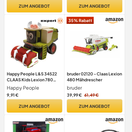
ZUM ANGEBOT
ZUM ANGEBOT
35% Rabatt
Happy People L&S 34522
bruder 02120 - Claas Lexion
CLAAS Kids Lexion 780
480 Mähdrescher
Mähdrescher - mit Licht
Happy People
bruder
und Soundlaas, grün
9,91 €
39,99 €
61,49 €
ZUM ANGEBOT
ZUM ANGEBOT