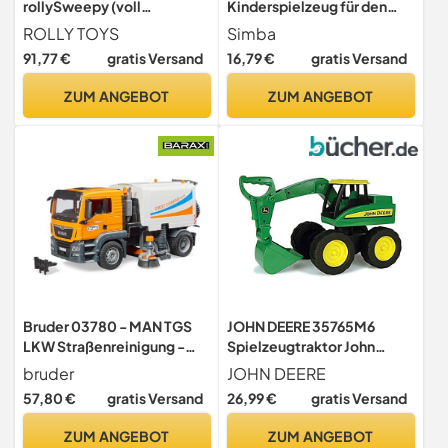
rollySweepy (voll
Kinderspielzeug für den
funktionsfähige
Garten, realistische
ROLLY TOYS
Simba
Kehrmaschine für
Mähgeräusche, stabile
91,77 €
gratis Versand
16,79 €
gratis Versand
Kindertraktoren) - 409884
Kunststoffräder, fördert
Rollenspiel & Bewegung,
ZUM ANGEBOT
ZUM ANGEBOT
Outdoor-Spielzeug, 33x28
cm, Griffhöhe 45 cm, ab 3
Jahren
Bruder 03780 - MAN TGS
JOHN DEERE 35765M6
LKW Straßenreinigung -
Spielzeugtraktor John
1:16 Kehrmaschine
Deere Big Scoop in grün,
bruder
JOHN DEERE
Reinigungs-Fahrzeug
stabiler & robuster
57,80 €
gratis Versand
26,99 €
gratis Versand
Kommunalarbeiter
Kinderspielzeug Bagger aus
Müllabfuhr LKW Spielzeug
Kunststoff für den
ZUM ANGEBOT
ZUM ANGEBOT
Maschine
Sandkasten, zum Spielen