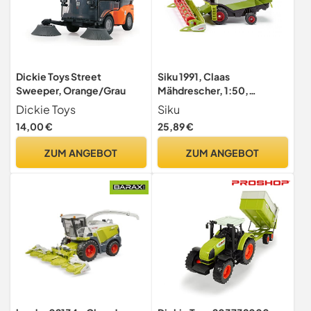
Dickie Toys Street
Siku 1991, Claas
Sweeper, Orange/Grau
Mähdrescher, 1:50,
Metall/Kunststoff,
Dickie Toys
Siku
Grün/Rot, Bewegliche Teile
14,00 €
25,89 €
ZUM ANGEBOT
ZUM ANGEBOT