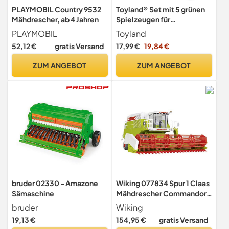
PLAYMOBIL Country 9532
Toyland® Set mit 5 grünen
Mähdrescher, ab 4 Jahren
Spielzeugen für
Landmaschinen aus
PLAYMOBIL
Toyland
Metalldruckguss - jeweils
52,12 €
gratis Versand
17,99 €
19,84 €
ca. 4,5 cm - Enthält
Traktoren, Mähdrescher
ZUM ANGEBOT
ZUM ANGEBOT
und mehr!
bruder 02330 - Amazone
Wiking 077834 Spur 1 Claas
Sämaschine
Mähdrescher Commandor
116 CS
bruder
Wiking
19,13 €
154,95 €
gratis Versand