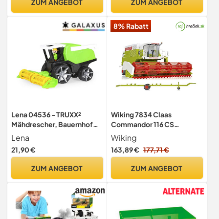
ZUM ANGEBOT
ZUM ANGEBOT
Feldarbeit, Spielzeug
and STEM Toys - Plus 18
Month Old Baby Toys
8% Rabatt
Lena 04536 - TRUXX²
Wiking 7834 Claas
Mähdrescher, Bauernhof
Commandor 116 CS
Fahrzeug ca. 37 cm,
Mähdrescher, rot
Lena
Wiking
Mähfahrzeug mit
21,90 €
163,89 €
177,71 €
beweglichem Kornrohr,
klappbarem Mähwerk und
ZUM ANGEBOT
ZUM ANGEBOT
vollbeweglicher Spielfigur,
für Kinder ab 2 Jahre,
Spielfahrzeug grün