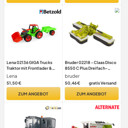
und Sammeln, ab 3 Jahre,
Kinder Autos, Spielzeug für
Jungen
Lena 02136 GIGA Trucks
Bruder 02218 - Claas Disco
Traktor mit Frontlader &
8550 C Plus Dreifach-
Anhänger, Traktorspielzeug
Mähwerk - 1:16 Ernte-
Lena
bruder
5-teilig, Traktor mit
Maschine Traktor-
51,50 €
50,46 €
gratis Versand
Schaufel, Schiebdach in
Anhänger Bauernhof
der Fahrerkabine
Landwirtschaft
ZUM ANGEBOT
ZUM ANGEBOT