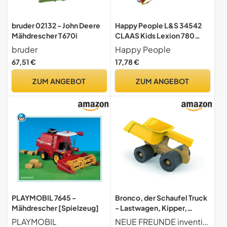
bruder 02132 - John Deere
Happy People L&S 34542
Mähdrescher T670i
CLAAS Kids Lexion 780
Mähdrescher +
bruder
Happy People
Schneidwerkanhänger - mit
67,51 €
17,78 €
Licht und Sound, grün
ZUM ANGEBOT
ZUM ANGEBOT
PLAYMOBIL 7645 -
Bronco, der Schaufel Truck
Mähdrescher [Spielzeug]
- Lastwagen, Kipper,
Radlader, Aufräumen,
PLAYMOBIL
NEUE FREUNDE inventing & producing schnickschnack