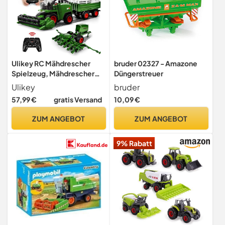
Ulikey RC Mähdrescher
bruder 02327 - Amazone
Spielzeug, Mähdrescher
Düngerstreuer
Ferngesteuert Groß, RC
Ulikey
bruder
Traktor Spielzeug Kinder
57,99 €
gratis Versand
10,09 €
Rasenmaeher mit
Anhänger, Sprühen, Licht
ZUM ANGEBOT
ZUM ANGEBOT
und Ton, Harvester
Bauernhof Fahrzeug
9% Rabatt
Spielzeug ab 3 4 5 6 Jahre