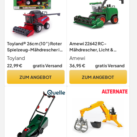
Toyland® 26cm (10”) Roter
Amewi 22642 RC-
Spielzeug-Mähdrescher im
Mähdrescher, Licht &
Maßstab 1:32 –
Sound, 1:24 RTR grün
Toyland
Amewi
reibungsbetriebenes
22,99 €
gratis Versand
36,95 €
gratis Versand
landwirtschaftliches
Fahrzeug mit beweglichen
ZUM ANGEBOT
ZUM ANGEBOT
Teilen – interaktives Spiel
für Kinder – ab 3 Jahren