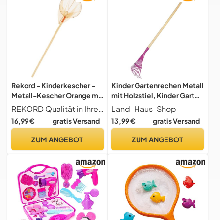
Rekord - Kinderkescher -
Kinder Gartenrechen Metall
Metall-Kescher Orange mit
mit Holzstiel, Kinder Garten
72 cm Holzstiel
Spielzeug Laub Rechen
REKORD Qualität in Ihrer Hand
Land-Haus-Shop
Fächerbesen Purple (Lila)
16,99 €
gratis Versand
13,99 €
gratis Versand
ZUM ANGEBOT
ZUM ANGEBOT