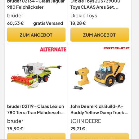
bruder 02134 - Claas Jaguar
Dickie Toys 203739000
980 Feldhäcksler
Toys CLAAS Ares Set,
großer Traktor mit Anhänger
bruder
Dickie Toys
und Kippmechanismus, 57
60,53 €
gratis Versand
18,28 €
cm lang, für Kinder ab 3
Jahren
ZUM ANGEBOT
ZUM ANGEBOT
bruder 02119 - Claas Lexion
John Deere Kids Build-A-
780 Terra Trac Mähdrescher
Buddy Yellow Dump Truck -
- 1:16 Fahrzeug, Bauernhof,
13 Piece Take Apart Toy
bruder
JOHN DEERE
Landwirtschaft, Traktor,
Truck with Battery Powered
75,90 €
29,21 €
Trecker, Schlepper,
Drill - Childs Farm Toy Cars -
Bulldog, Erntemaschine,
Educational STEAM Toys