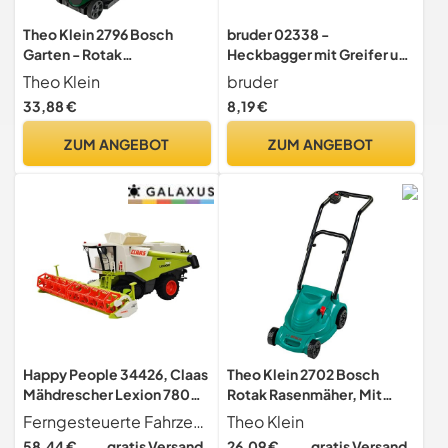
Theo Klein 2796 Bosch
bruder 02338 -
Garten - Rotak
Heckbagger mit Greifer und
Rasenmäher, Mit Licht &
Schaufel
Theo Klein
bruder
Sound, Anti-UV, Spielzeug
33,88 €
8,19 €
für Kinder ab 3 Jahren
ZUM ANGEBOT
ZUM ANGEBOT
Happy People 34426, Claas
Theo Klein 2702 Bosch
Mähdrescher Lexion 780
Rotak Rasenmäher, Mit
RC,Bunt
Knattergeräusch beim
Ferngesteuerte Fahrzeuge, RC Fahrzeuge, Ready to Run, Ready to Fly, Ready to Swim, Happy People
Theo Klein
Fahren, Anti-UV, Spielzeug
58,44 €
gratis Versand
26,09 €
gratis Versand