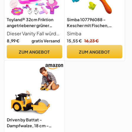
Toyland® 32cm Friktion
Simba 107796088 -
angetriebener grüner
Kescher mit Fischen,
Mähdrescher -
Fische sinken langsam im
Dieser Vanity Fall würde für jedes kleine Mädchen groß sein.
Simba
Bauernhofspielwaren
Wasser, Fischernetz,
8,99 €
gratis Versand
15,55 €
16,23 €
Babyspielzeug, Angeln,
Angelspielzeug, 31cm,
ZUM ANGEBOT
ZUM ANGEBOT
Unterwassertiere je 5,5cm,
ab 18 Monaten
Driven by Battat -
Dampfwalze, 18 cm -
Spielzeug-Dampfwalze für