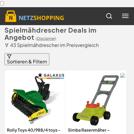
Spielmähdrescher Deals im
Angebot
(Disclaimer)
🏅 43 Spielmähdrescher im Preisvergleich
Sortieren & Filtern
Rolly Toys 40/988/4 toys -
Simba Rasenmäher –