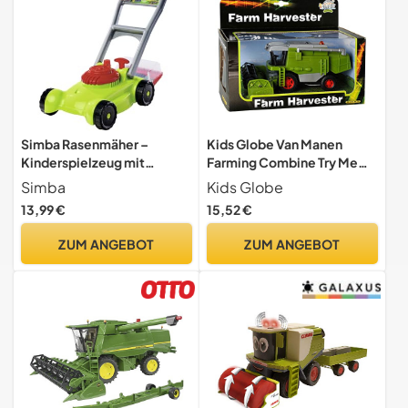
Simba Rasenmäher –
Kids Globe Van Manen
Kinderspielzeug mit
Farming Combine Try Me
Auffangkorb, realistische
(1:50, Mähdrescher mit
Simba
Kids Globe
Mähfunktion, stabile
Licht & Sound) - 510696
13,99 €
15,52 €
Kunststoffausführung,
fördert Bewegung &
ZUM ANGEBOT
ZUM ANGEBOT
Rollenspiel, Outdoor-
Spielzeug, 28x52 cm,
Griffhöhe 43 cm, ab 3
Jahren