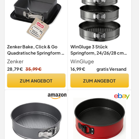
Zenker Bake, Click & Go
WinGluge 3 Stück
Quadratische Springform –
Springform, 24/26/28 cm
24 x 24 x 8 cm – Backform
Cake Baking Tin, Runde
Zenker
WinGluge
mit separat erhältlichem
Backform, Kuchenform
28,79 €
35,99 €
16,99 €
gratis Versand
Deckel für den direkten
Antihaftbeschichtet, Cake
Transport – Kuchenform
Tin Set, Cake Pan Set,
ZUM ANGEBOT
ZUM ANGEBOT
zum Backen &
Baking Utensils,
Transportieren
Removable Base, für
Kuchen, Torten