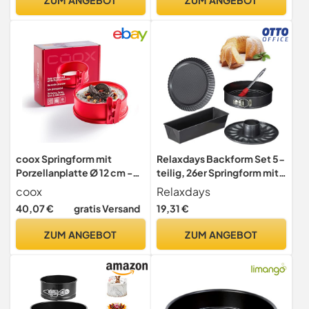
°C Made in Germany
hitzebeständig bis 230°C,
auslaufsicher
coox Springform mit
Relaxdays Backform Set 5-
Porzellanplatte Ø 12 cm -
teilig, 26er Springform mit
Backen & Servieren in
Rohrboden, Kastenform,
coox
Relaxdays
Einem I Antihaft-Silikon I
Obstbodenform,
40,07 €
gratis Versand
19,31 €
Spülmaschinenfest I Kein
Backpinsel, Stahl, anthrazit
Umsetzen I BPA-frei Rot
ZUM ANGEBOT
ZUM ANGEBOT