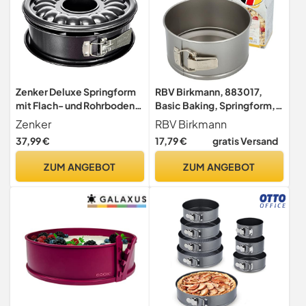
Zenker Deluxe Springform
RBV Birkmann, 883017,
mit Flach- und Rohrboden,
Basic Baking, Springform,
Auslaufschutz – Ø 27,7 x
Ø 18 cm, mit
Zenker
RBV Birkmann
10,3 cm, hitzebeständig bis
Antihaftbeschichtung
37,99 €
17,79 €
gratis Versand
230°C, für Induktionsherde
geeignet, 10 Jahre
ZUM ANGEBOT
ZUM ANGEBOT
Herstellergarantie