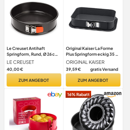
Le Creuset Antihaft
Original Kaiser La Forme
Springform, Rund, Ø 26 cm,
Plus Springform eckig 35 x
Sauerteigbeständig, Aus
24 cm, Backform
LE CREUSET
ORIGINAL KAISER
Karbonstahl gefertigt,
rechteckig, Kuchenform
40,00 €
39,59 €
gratis Versand
Anthrazit/Orange,
mit Emailleboden,
94101800000000
schnittfest, Tiramisu Form
ZUM ANGEBOT
ZUM ANGEBOT
antihaftbeschichtet,
schnittfest
16% Rabatt