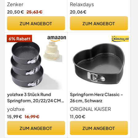
Antihaftbeschichtung,
16, 18 cm, Edelstahl,
Zenker
Relaxdays
runde Kuchenform mit
Antihaftbeschichtung,
20,50 €
25,63 €
20,06 €
Flachboden (Farbe:
Tortenform, anthrazit
schwarz), Menge: 1 Stück
ZUM ANGEBOT
ZUM ANGEBOT
6% Rabatt
yolzhxe 3 Stück Rund
Springform Herz Classic -
Springform, 20/22/24 CM
26 cm, Schwarz
Kuchenform, Abnehmbarer
yolzhxe
ORIGINAL KAISER
15,99 €
16,99 €
11,00 €
ZUM ANGEBOT
ZUM ANGEBOT