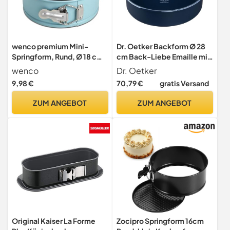
wenco premium Mini-
Dr. Oetker Backform Ø 28
Springform, Rund, Ø 18 cm,
cm Back-Liebe Emaille mit
Antihaftbeschichtet,
Hebeboden – Runde
wenco
Dr. Oetker
Kohlenstoffstahl, Mintgrün
Kuchenform mit schnitt- &
9,98 €
70,79 €
gratis Versand
(Version 2022)
kratzfestem Emaille-
Boden – 28er
ZUM ANGEBOT
ZUM ANGEBOT
Kuchenbackform mit
hohem Rand für Kuchen und
Torten
Original Kaiser La Forme
Zocipro Springform 16cm