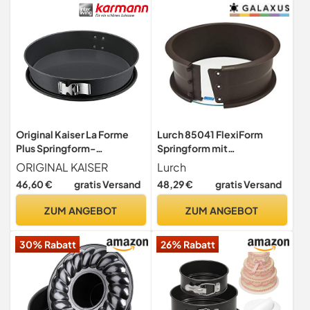
Kuchen und Torten
hohem Rand; Höhe 9 cm,
882041
Original Kaiser La Forme
Lurch 85041 FlexiForm
Plus Springform-
Springform mit
Backblech konisch 30 cm,
Glasboden/Backform aus
ORIGINAL KAISER
Lurch
SafeClick-Verschluss,
100% BPA-freiem Platin
46,60 €
gratis Versand
48,29 €
gratis Versand
runde Backform
Silikon (Ø 20 cm, Höhe 8
Käsekuchen,
cm)
ZUM ANGEBOT
ZUM ANGEBOT
Emailleboden,
beschichtet, schnittfest
30% Rabatt
26% Rabatt