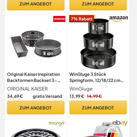
94101500000000
Boden – 26er
ZUM ANGEBOT
ZUM ANGEBOT
Kuchenbackform mit
hohem Rand für Kuchen und
7% Rabatt
Torten
Original Kaiser Inspiration
WinGluge 3 Stück
Backformen Backset 3-
Springform, 12/18/22 cm
teilig, mit Springform
Cake Baking Tin, Runde
ORIGINAL KAISER
WinGluge
(Flachboden), Gugelhupf
Backform, Kuchenform
34,69 €
gratis Versand
13,99 €
14,99 €
Backform, Kastenform,
Antihaftbeschichtet, Cake
Kuchenform
Tin Set, Cake Pan Set,
ZUM ANGEBOT
ZUM ANGEBOT
antihaftbeschichtet,
Baking Utensils,
Schwarz
Removable Base, für
Kuchen, Torten