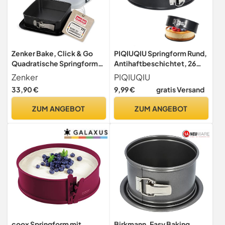
Zenker Bake, Click & Go
PIQIUQIU Springform Rund,
Quadratische Springform
Antihaftbeschichtet, 26
mit Haube – 24 x 24 x 8 cm –
cm, Kohlenstoffstahl,
Zenker
PIQIUQIU
Backform mit passendem
Spülmaschinenfest, für
33,90 €
9,99 €
gratis Versand
Deckel für den direkten
Käsekuchen und Biskuit
Transport – Kuchenform
ZUM ANGEBOT
ZUM ANGEBOT
zum Backen &
Transportieren
coox Springform mit
Birkmann, Easy Baking,