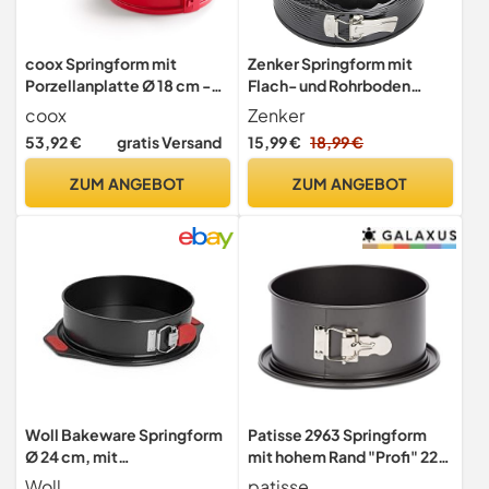
coox Springform mit
Zenker Springform mit
Porzellanplatte Ø 18 cm -
Flach- und Rohrboden
Backen & Servieren in
Black Metallic Ø26 cm -
coox
Zenker
Einem I Antihaft-Silikon I
Antihaft-Beschichtung,
53,92 €
gratis Versand
15,99 €
18,99 €
Spülmaschinenfest I Kein
Springform-Ring für
Umsetzen I BPA-frei Rot
besondere Stabilität,
ZUM ANGEBOT
ZUM ANGEBOT
Hitzebeständigkeit: +230
°C , Made in Germany
Woll Bakeware Springform
Patisse 2963 Springform
Ø 24 cm, mit
mit hohem Rand "Profi" 22
auslaufsicherem Boden,
cm
Woll
patisse