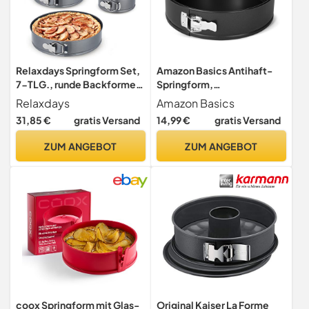
Relaxdays Springform Set,
Amazon Basics Antihaft-
7-TLG., runde Backformen,
Springform,
Ø 14/16/18/20/24/26/28
Spülmaschinen- und
Relaxdays
Amazon Basics
cm, Edelstahl, Antihaft
Ofenfest, 25,4cm
31,85 €
gratis Versand
14,99 €
gratis Versand
Kuchenform, anthrazit
ZUM ANGEBOT
ZUM ANGEBOT
coox Springform mit Glas-
Original Kaiser La Forme