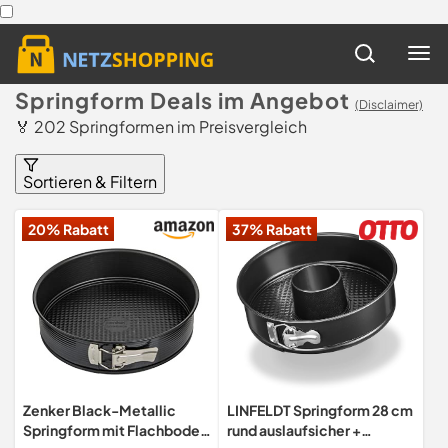
Springform Deals im Angebot
(Disclaimer)
🏅 202 Springformen im Preisvergleich
Sortieren & Filtern
20% Rabatt
37% Rabatt
Zenker Black-Metallic
LINFELDT Springform 28 cm
Springform mit Flachboden
rund auslaufsicher +