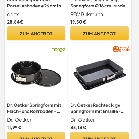
Porzellanboden ⌀ 26 cm in
Springform Ø 16 cm, runde
Dunkelrot, backen und
Kuchenform mit extra
coox
RBV Birkmann
direkt auf der
hohem Rand und Marken-
28,84 €
19,50 €
Porzellanplatte servieren
Antihaftbeschichtung,
und schneiden, kein
auslaufsicher, PFOA-frei, 5
ZUM ANGEBOT
ZUM ANGEBOT
Umsetzen nötig
Jahre Garantie, 881655
Dr. Oetker Springform mit
Dr. Oetker Rechteckige
Flach- und Rohrboden –
Springform mit Emaille-
Ø18 x 9,5 cm, Mit
Servierboden, 38 cm,
Dr. Oetker
Dr. Oetker
Auslaufschutz &
Back-Idee – Antihaft-
11,99 €
33,13 €
Antihaftbeschichtung,
Beschichtung, schnitt- &
Hitzebeständigkeit: +230
kratzfester Boden,
ZUM ANGEBOT
ZUM ANGEBOT