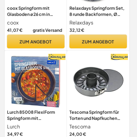
coox Springform mit
Relaxdays Springform Set,
Glasboden ⌀ 26 cm in
8 runde Backformen, Ø
Dunkelrot, backen und
14/16/18/20/22/24/26/28
coox
Relaxdays
direkt auf der Glasplatte
cm, Edelstahl, Antihaft
41,07 €
gratis Versand
32,12 €
servieren und schneiden,
Kuchenform, anthrazit
kein Umsetzen nötig
ZUM ANGEBOT
ZUM ANGEBOT
Lurch 85008 FlexiForm
Tescoma Springform für
Springform mit
Torten und Napfkuchen
Glasboden/runde
DELICIA ø 22 cm
Lurch
Tescoma
Kuchenbackform (Ø 26 x 6
34,97 €
24,00 €
cm) aus 100% BPA-freiem