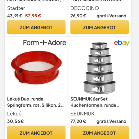
Metall, schwarz, 28 cm
Backform mit Silikonring
Städter
DECOCINO
43,91 €
52,95 €
26,90 €
gratis Versand
ZUM ANGEBOT
ZUM ANGEBOT
Lékué Duo, runde
SEUNMUK 6er Set
Springform, rot, Silikon, 23
Kuchenformen, runde
x 7 x 23 cm,
Springform mit
Lékué
SEUNMUK
2412323R01M017
abnehmbarem Boden und
30,56 €
77,20 €
gratis Versand
Metallverschluss, lose
Backbleche für Kuchen und
ZUM ANGEBOT
ZUM ANGEBOT
Käsekuchen - Größen