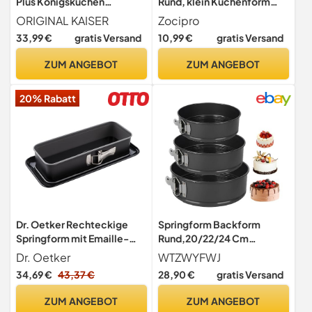
Plus Königskuchen
Rund, klein Kuchenform
Springform eckig 30 x 11
Backform
ORIGINAL KAISER
Zocipro
cm, Backform rechteckig
33,99 €
gratis Versand
10,99 €
gratis Versand
antihaftbeschichtet, mit
Emailleboden, schnittfest,
ZUM ANGEBOT
ZUM ANGEBOT
Kuchenform eckig
20% Rabatt
Dr. Oetker Rechteckige
Springform Backform
Springform mit Emaille-
Rund,20/22/24 Cm
Servierboden, 30 cm,
Kuchenform,Backform Mit
Dr. Oetker
WTZWYFWJ
Back-Idee – Antihaft-
Antihaft Beschichtung
34,69 €
43,37 €
28,90 €
gratis Versand
Beschichtung, schnitt- &
Auslaufsichere
kratzfester Boden,
Kuchenform Aus
ZUM ANGEBOT
ZUM ANGEBOT
hitzebeständig bis 230°C,
Stahl,Abnehmbarer