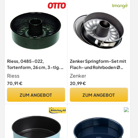
Riess, 0485-022,
Zenker Springform-Set mit
Tortenform, 26 cm, 3-tlg.,
Flach- und Rohrboden Ø
CLASSIC - BACKFORMEN,
29,5 x 29 x 9,5 cm
Riess
Zenker
Höhe 8,0 cm, Profibäcker,
70,91 €
20,99 €
Backform, Emaillie,
schwarz, mit Rohrboden,
ZUM ANGEBOT
ZUM ANGEBOT
Induktion, Emaille