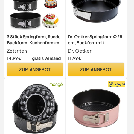
3 Stück Springform, Runde
Dr. Oetker Springform Ø 28
Backform, Kuchenform mit
cm, Backform mit
Abnehmbarer Flachboden,
Flachboden, runde
Zetsriten
Dr. Oetker
3 Größen Tortenform,
Kuchenform aus Stahl mit
14,99 €
gratis Versand
11,99 €
Backformen Set für Kuchen
Antihaftbeschichtung
& Torten, Cake Pan aus
(Farbe: schwarz), Menge: 1
ZUM ANGEBOT
ZUM ANGEBOT
Stahl, Auslaufsicher,
Stück
Antihaftbeschichtet,11/18/
23cm