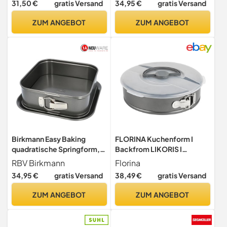
31,50 €
gratis Versand
34,95 €
gratis Versand
Emailleboden, schnittfest,
Emaille-Boden – 24er
Tiramisu Form
Kuchenbackform mit extra
ZUM ANGEBOT
ZUM ANGEBOT
antihaftbeschichtet,
hohem Rand in Dunkelblau –
Kuchenform eckig
Hitzebeständig bis 230 °C
Birkmann Easy Baking
FLORINA Kuchenform I
quadratische Springform,
Backfrom LIKORIS I
eckige Backform aus
Antihaftbeschichtung I
RBV Birkmann
Florina
Karbonstahl, hohe
Backform aus Karbonstahl I
34,95 €
gratis Versand
38,49 €
gratis Versand
Kuchenform mit
Auflaufform Rund
Auslaufschutz, PFOA-frei,
Springform zum Backen von
ZUM ANGEBOT
ZUM ANGEBOT
Antihaftbeschichtung,
Kuchen und Torten I Deckel
Höhe 8 cm, 881709 Grau |
mit Griff I Schnalle mit
24 x 24 cm
Riegel