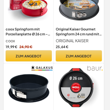
coox Springform mit
Original Kaiser Gourmet
Porzellanplatte Ø 26 cm -
Springform 24 cm rund mit
Backen & Servieren in
Flachboden, runde
coox
ORIGINAL KAISER
Einem I Antihaft-Silikon I
Backform, auslaufsicher,
19,99 €
24,90 €
25,64 €
Spülmaschinenfest I Kein
antihaftbeschichtet,
Umsetzen I BPA-frei Rot
hitzebeständig bis 230°C
ZUM ANGEBOT
ZUM ANGEBOT