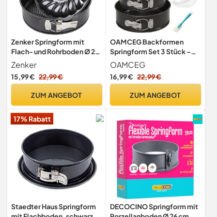
Zenker Springform mit
OAMCEG Backformen
Flach- und Rohrboden Ø 28
Springform Set 3 Stück –
cm BLACK METALLIC,
10cm/18cm/22cm Runde
Zenker
OAMCEG
Backform mit
Kuchenform aus
15,99 €
22,99 €
16,99 €
22,99 €
Antihaftbeschichtung,
Kohlenstoffstahl,
runde Kuchenformen-Set
Antihaftbeschichte &
ZUM ANGEBOT
ZUM ANGEBOT
mit 2 Böden (Farbe:
Auslaufsicher –
Schwarz), Menge: 1 Stück
Käsekuchenform mit 50
17% Rabatt
Pergament Backpapier & 1
Silikonspatel
Staedter Haus Springform
DECOCINO Springform mit
mit Flachboden, schwarz,
Porzellanboden Ø 26 cm