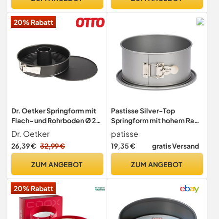
Kuchen: Backpapier,
(Farbe: silber/rosa),
Spritzbeutel und
Menge: 1 Stück
20% Rabatt
Spritztüllen, Teigschaber,
Kuchenschneideset
Dr. Oetker Springform mit
Pastisse Silver-Top
Flach- und Rohrboden Ø 26
Springform mit hohem Rand
cm, Kuchenform aus Stahl
- Durchmesser 22cm
Dr. Oetker
patisse
mit Antihaftbeschichtung,
26,39 €
32,99 €
19,35 €
gratis Versand
Backform aus veredeltem
Schwarzblech, Menge: 1
ZUM ANGEBOT
ZUM ANGEBOT
Stück
20% Rabatt