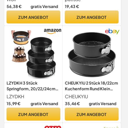
Schnellverriegelung und
56,38 €
gratis Versand
19,43 €
hitzebeständigen
Silikongriffen bis 230°C,
ZUM ANGEBOT
ZUM ANGEBOT
PFAS-frei, zweilagige
Antihaftbeschichtung
LZYDKH 3 Stück
CHEUKYIU 2 Stück 18/22cm
Springform, 20/22/24cm
Kuchenform Rund Klein
klein Kuchenform
Springform Set Backform
LZYDKH
CHEUKYIU
Backform mit
Rund Abnehmbarer
15,99 €
gratis Versand
35,46 €
gratis Versand
Antihaftbeschichtung
Schwarze Runde
Springform Set
Kuchenform aus
ZUM ANGEBOT
ZUM ANGEBOT
Abnehmbarer Flachboden
Kohlenstoffstahl für
für Backen Verschiedener
Kuchen Pizza Bro,