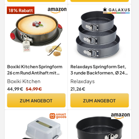
auslaufsicher
Flachboden,Tortenform
18% Rabatt
Zum Backen Verschiedener
Kuchen Unt Brot
Boxiki Kitchen Springform
Relaxdays Springform Set,
26 cm Rund Antihaft mit
3 runde Backformen, Ø 24,
Herausnehmbarem Boden,
26, 28 cm, Edelstahl,
Boxiki Kitchen
Relaxdays
Professionelle Kuchenform
Antihaftbeschichtung,
44,99 €
54,99 €
21,26 €
aus Karbonstahl mit
Tortenform, anthrazit
Auslaufsicherem
ZUM ANGEBOT
ZUM ANGEBOT
Verschluss und
Silikongriffe, Backform für
Käsekuchen