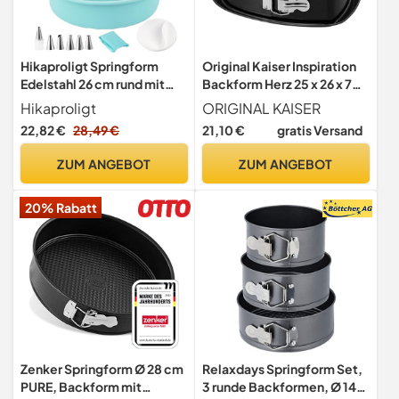
Hikaproligt Springform
Original Kaiser Inspiration
Edelstahl 26 cm rund mit
Backform Herz 25 x 26 x 7
Auslaufsicher Silikon-
cm, Springform
Hikaproligt
ORIGINAL KAISER
Boden, 2-in-1 Backform-
auslaufsicher, Kuchenform
22,82 €
28,49 €
21,10 €
gratis Versand
Set inkl. Backpapier,
Herz antihaftbeschichtet,
Kuchenform mit
gleichmäßige Bräunung
ZUM ANGEBOT
ZUM ANGEBOT
abnehmbarem Boden für
Käsekuchen & Torten
20% Rabatt
Zenker Springform Ø 28 cm
Relaxdays Springform Set,
PURE, Backform mit
3 runde Backformen, Ø 14,