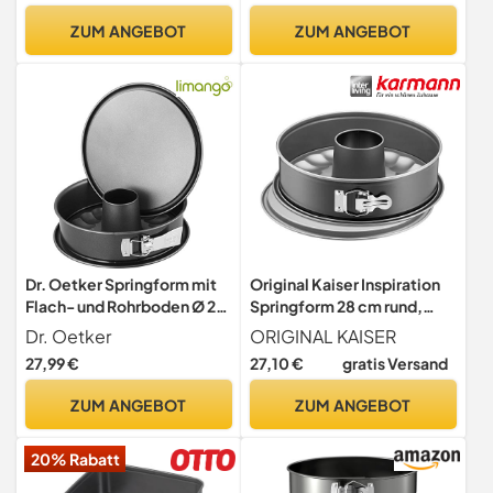
Platin Silikon, braun
ZUM ANGEBOT
ZUM ANGEBOT
Dr. Oetker Springform mit
Original Kaiser Inspiration
Flach- und Rohrboden Ø 26
Springform 28 cm rund,
cm, auslaufsichere
Backform mit 2 Böden,
Dr. Oetker
ORIGINAL KAISER
Kuchenform mit 2 Böden,
Flach- und Rohrboden,
27,99 €
27,10 €
gratis Versand
runde Backform aus Stahl
Kuchenform
mit keramisch verstärkter
antihaftbeschichtet,
ZUM ANGEBOT
ZUM ANGEBOT
Antihaft-Beschichtung
auslaufsicher, einfaches
(Farbe: grau), Menge: 1
Verschließen
20% Rabatt
Stück