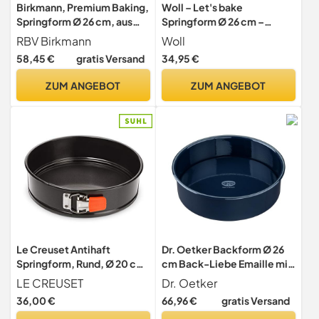
Birkmann, Premium Baking,
Woll – Let's bake
Springform Ø 26 cm, aus
Springform Ø 26 cm –
Emaille, beste
Auslaufsicher, PFAS-frei,
RBV Birkmann
Woll
Antihaftbeschichtung, mit
mit Antihaftbeschichtung &
58,45 €
gratis Versand
34,95 €
Edelstahlverschluss,
Silikongriffen,
PFOA-frei, hohe
backofenfest &
ZUM ANGEBOT
ZUM ANGEBOT
Materialstärke, mit 9 cm
spülmaschinengeeignet –
extra hohem Rand, 882010
Springform – Kuchenform –
Backform
Le Creuset Antihaft
Dr. Oetker Backform Ø 26
Springform, Rund, Ø 20 cm,
cm Back-Liebe Emaille mit
Sauerteigbeständig, Aus
Hebeboden – Runde
LE CREUSET
Dr. Oetker
Karbonstahl gefertigt,
Kuchenform mit schnitt- &
36,00 €
66,96 €
gratis Versand
Anthrazit/Orange,
kratzfestem Emaille-