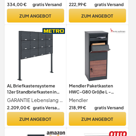
Personalisierung
Paketannahme passend für
334,00 €
gratis Versand
222,99 €
gratis Versand
Postkasten groß XXL
Pakete und Päckchen,
rostfrei hochwertig
Standbriefkasten Stahl
ZUM ANGEBOT
ZUM ANGEBOT
Postbox mit V4A-Edelstahl
graviert rostfrei hochwertig
RAL 7016
AL Briefkastensysteme
Mendler Paketkasten
12er Standbriefkasten in
HWC-G80 Größe L -
Anthrazitgrau RAL 7016 als
verzinkt anthrazit,
GARANTIE Lebenslang gegen Durchrostung Liefergarantie für Ersatzteile und Zubehör + entspricht Europäischer Postnorm DIN 13724
Mendler
12 Fach Briefkastenanlage
Holzoptik dunkel
2.209,00 €
gratis Versand
218,99 €
gratis Versand
DIN A4 in Postkasten
Briefkasten Design modern
ZUM ANGEBOT
ZUM ANGEBOT