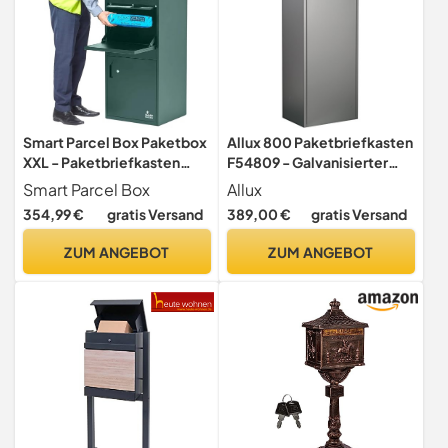
Smart Parcel Box Paketbox
Allux 800 Paketbriefkasten
XXL - Paketbriefkasten
F54809 - Galvanisierter
wetterfest, grün
Stahl XL Paketbox,
Smart Parcel Box
Allux
rückseitige Entnahme,
354,99 €
gratis Versand
389,00 €
gratis Versand
Anthrazit
ZUM ANGEBOT
ZUM ANGEBOT