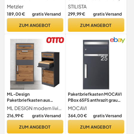
7016 aus Stahl mit
Aluminium, Farbwahl, Rot
Metzler
STILISTA
Zeitungsfach -
189,00 €
gratis Versand
299,99 €
gratis Versand
personalisiertes
Namensschild aus
ZUM ANGEBOT
ZUM ANGEBOT
rostfreiem V4A Edelstahl |
Witterungsbeständig, inkl.
Montagematerial | Alves
ML-Design
Paketbriefkasten MOCAVI
Paketbriefkasten aus
PBox 65FS anthrazit grau
verzinktem Stahl in
matt mit Personalisierung
ML DESIGN modern living
MOCAVI
Anthrazit-Eiche Optik,
Jubiläums Edition Edelstahl
216,99 €
gratis Versand
364,00 €
gratis Versand
50x112x37 cm,
Design-Paketkasten für
abschließbar, 2 Schlüssel,
alle Paketdienste Paketbox
ZUM ANGEBOT
ZUM ANGEBOT
Standbriefkasten Paketbox
modern rostfrei massiv