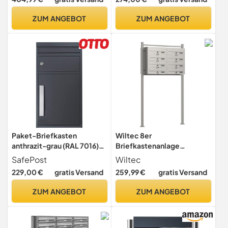
alle Paketdienste Paketbox
mit Briefkasten
ZUM ANGEBOT
ZUM ANGEBOT
Standbriefkasten
Paket-Briefkasten
Wiltec 8er
anthrazit-grau (RAL 7016)
Briefkastenanlage
SafePost 45M Design-
Edelstahl 945 x 270 x1500
SafePost
Wiltec
Paketkasten modern für
mm, Standbriefkasten mit
229,00 €
gratis Versand
259,99 €
gratis Versand
alle Paketdienste Paketbox
2x4 Fächern, Schlüssel und
mit Briefkasten
Namensschild, Briefkasten
ZUM ANGEBOT
ZUM ANGEBOT
Standbriefkasten >
Postkasten mit Ständer