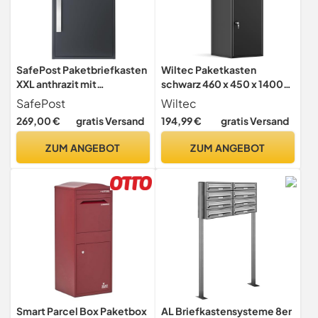
SafePost Paketbriefkasten
Wiltec Paketkasten
XXL anthrazit mit
schwarz 460 x 450 x 1400
Briefeinwurf wetterfest
mm, Paketbox Zuhause,
SafePost
Wiltec
rostfrei freistehend
Private Paketannahme
269,00 €
gratis Versand
194,99 €
gratis Versand
Standbriefkasten draussen
passend für Pakete der
65M Paketbox mit
Größe S und L,
ZUM ANGEBOT
ZUM ANGEBOT
Briefkasten Paketkasten
Standbriefkasten
XXL Paketstation
Paketfach RAL 7016
Smart Parcel Box Paketbox
AL Briefkastensysteme 8er