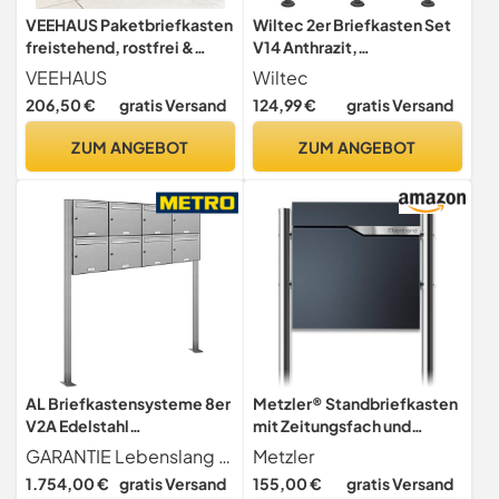
VEEHAUS Paketbriefkasten
Wiltec 2er Briefkasten Set
freistehend, rostfrei &
V14 Anthrazit,
wetterfest, 43L Anthrazit
Wandbriefkasten mit
VEEHAUS
Wiltec
Schloss, Zeitungsrolle,
206,50 €
gratis Versand
124,99 €
gratis Versand
Ständer, Postkasten aus
pulverbeschichtetem Stahl
ZUM ANGEBOT
ZUM ANGEBOT
AL Briefkastensysteme 8er
Metzler® Standbriefkasten
V2A Edelstahl
mit Zeitungsfach und
Standbriefkasten rostfrei
Edelstahl-Namensschild
GARANTIE Lebenslang gegen Durchrostung Liefergarantie für Ersatzteile und Zubehör + entspricht Europäischer Postnorm DIN 13724
Metzler
als 8 Fach
Anthrazit RAL 7016
1.754,00 €
gratis Versand
155,00 €
gratis Versand
Briefkastenanlage DIN A4 in
witterungsbeständig