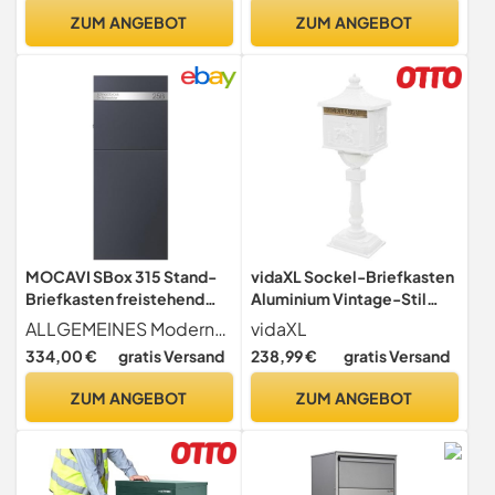
rostfrei hochwertig (RAL
freistehende mit
ZUM ANGEBOT
ZUM ANGEBOT
7016, Feinstruktur matt),
getrenntem Zeitungsfach
Motiv NF72a
und Paketklappe
wasserdicht und wetterfest
MOCAVI SBox 315 Stand-
vidaXL Sockel-Briefkasten
Briefkasten freistehend
Aluminium Vintage-Stil
XXL RAL 7016 anthrazit
Rostfrei Weiß
ALLGEMEINES Moderner Standbriefkasten mit Hausnummer und Name per Lasercut auf V4A-Edelstahl graviert. Zum Einbetonieren mit großzügigem Fassungsvermögen des Postfachs. Die Postbox besteht aus rostfreiem und wetterfestem, galvanisiertem Stahlblech in anthrazit-grau (RAL 7016, Feinstruktur matt).
vidaXL
personalisiert freistehend
334,00 €
gratis Versand
238,99 €
gratis Versand
Postkasten groß rostfrei
hochwertig mit
ZUM ANGEBOT
ZUM ANGEBOT
Hausnummer und Name