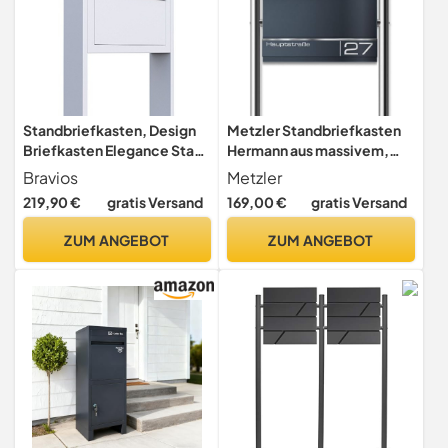
Standbriefkasten, Design
Metzler Standbriefkasten
Briefkasten Elegance Stand
Hermann aus massivem,
Weiß - Bravios
pulverbeschichtetem Stahl
Bravios
Metzler
in Anthrazitgrau RAL 7016,
219,90 €
gratis Versand
169,00 €
gratis Versand
mit Lasergravur, Edelstahl-
Leisten, mit beidseitigem
ZUM ANGEBOT
ZUM ANGEBOT
Zeitungsfach, Größe:
37x37x10,5 cm, Höhe 120
cm