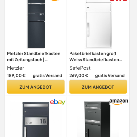
Metzler Standbriefkasten
Paketbriefkasten groß
mit Zeitungsfach |
Weiss Standbriefkasten
Hochwertiger Stahl,
draussen SafePost 65M
Metzler
SafePost
Pulverbeschichtung in RAL
Paketbox mit Briefkasten
189,00 €
gratis Versand
269,00 €
gratis Versand
7016 Anthrazit | Individuelle
massiv Paketkasten XXL
Lasergravur,
wetterfest rostfrei
ZUM ANGEBOT
ZUM ANGEBOT
Absenkautomatik, inkl.
freistehend Paketstation
Montagematerial & 2
Paketfach geräumig RAL
Schlüssel | Alves 2
9010