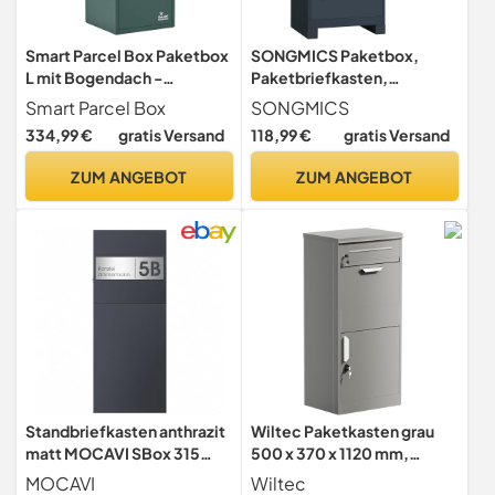
Smart Parcel Box Paketbox
SONGMICS Paketbox,
L mit Bogendach -
Paketbriefkasten,
Paketbriefkasten, grün
Briefkasten mit Paketfach,
Smart Parcel Box
SONGMICS
Paketkasten XXL, für
334,99 €
gratis Versand
118,99 €
gratis Versand
Briefe, Pakete, Schloss mit
Abdeckung, 2 Schlüssel,
ZUM ANGEBOT
ZUM ANGEBOT
Stahl, anthrazit
GMB091GZ01
Standbriefkasten anthrazit
Wiltec Paketkasten grau
matt MOCAVI SBox 315
500 x 370 x 1120 mm,
freistehend inkl.
Paketbox Zuhause, Private
MOCAVI
Wiltec