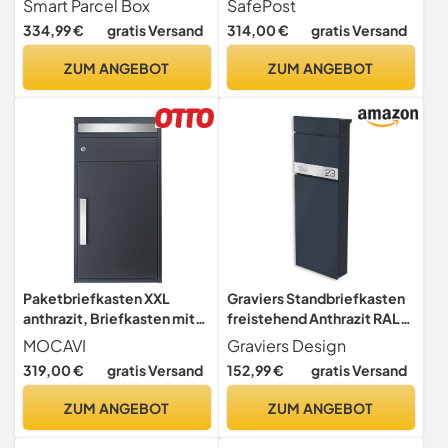
Smart Parcel Box
SafePost
V4A/weiß RAL 9010
334,99 €
gratis Versand
314,00 €
gratis Versand
Design-Paketkasten für
alle Paketdienste Paketbox
ZUM ANGEBOT
ZUM ANGEBOT
mit Briefkasten modern
Standbriefkasten XXL
draussen
Paketbriefkasten XXL
Graviers Standbriefkasten
anthrazit, Briefkasten mit
freistehend Anthrazit RAL
Paketbox, MOCAVI PBox
7016 – Robustes Design,
MOCAVI
Graviers Design
65F Design-Paketkasten,
personalisiertes Edelstahl
319,00 €
gratis Versand
152,99 €
gratis Versand
rostfrei modern matt extra
Namensschild,
großer Standbriefkasten,
witterungsbeständig,
ZUM ANGEBOT
ZUM ANGEBOT
freistehend oder
Briefkasten
Wandmontage, Paketbox