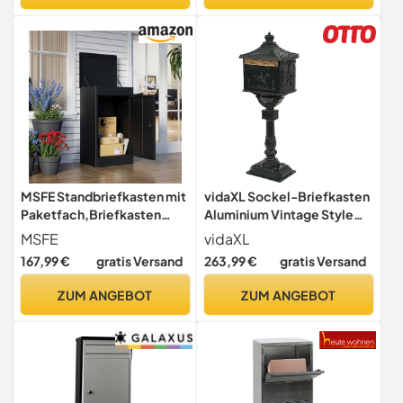
MSFE Standbriefkasten mit
vidaXL Sockel-Briefkasten
Paketfach,Briefkasten
Aluminium Vintage Style
Paketbox mit
Rostfrei Grün
MSFE
vidaXL
Zahlenschloss,Extra Große
167,99 €
gratis Versand
263,99 €
gratis Versand
Paketboxen für Den
Außenbereich,Wasserdicht
ZUM ANGEBOT
ZUM ANGEBOT
,Diebstahlgeschützter
Paketbriefkasten für
Pakete,Briefe,63*112*49.5
cm