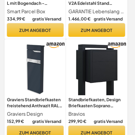
L mit Bogendach -
V2A Edelstahl Stand
Paketbriefkasten,
Briefkasten rostfrei als 8
Smart Parcel Box
GARANTIE Lebenslang gegen Durchrostung Liefergarantie für Ersatzteile und Zubehör + entspricht Europäischer Postnorm DIN 13724
Bordeaux
Fach Briefkastenanlage
334,99 €
gratis Versand
1.466,00 €
gratis Versand
Freistehend DIN A4 in
Postkasten Design modern
ZUM ANGEBOT
ZUM ANGEBOT
Graviers Standbriefkasten
Standbriefkasten, Design
freistehend Anthrazit RAL
Briefkasten Soprano
7016 – Robustes Design,
Schwarz - Bravios
Graviers Design
Bravios
personalisierbares
152,99 €
gratis Versand
299,90 €
gratis Versand
Edelstahl-Schild,
witterungsbeständig,
ZUM ANGEBOT
ZUM ANGEBOT