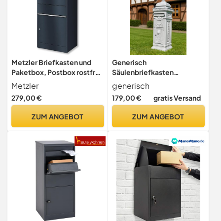
Metzler Briefkasten und
Generisch
Paketbox, Postbox rostfrei
Säulenbriefkasten
und massiv,
Standbriefkasten
Metzler
generisch
Paketbriefkasten XXL,
Briefkasten Post Brief
279,00 €
179,00 €
gratis Versand
Standbriefkasten modern,
Mailbox Letter Aluminium
RAL7016 Anthrazitgrau
Weiß abschließbar
ZUM ANGEBOT
ZUM ANGEBOT
matt, mit Zylinderschloss,
freistehend 102 cm x 36 cm
Modell Bispo
x 33cm