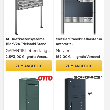
AL Briefkastensysteme
Metzler Standbriefkasten in
15er V2A Edelstahl Stand
Anthrazit -
Briefkasten rostfrei als 15
Pulverbeschichtet & mit
GARANTIE Lebenslang gegen Durchrostung Liefergarantie für Ersatzteile und Zubehör + entspricht Europäischer Postnorm DIN 13724
Metzler
Fach Briefkastenanlage
Zeitungsfach - Inkl.
2.593,00 €
gratis Versand
159,00 €
gratis Versand
Freistehend DIN A4 in
Edelstahl Standfuß &
Postkasten Design modern
Namensschild -
ZUM ANGEBOT
ZUM ANGEBOT
Personalisierbar -
Hochwertiger Postkasten
mit Zeitungsrolle
Freistehend