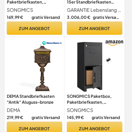
Paketbriefkasten,
15er Standbriefkasten
Briefkasten mit Paketfach,
Standbriefkasten in
SONGMICS
GARANTIE Lebenslang gegen Durchrostung Liefergarantie für Ersatzteile und Zubehör + entspricht Europäischer Postnorm DIN 13724
personalisiert, Paketkasten
Edelstahl 15 Fach DIN A4
169,99 €
gratis Versand
3.006,00 €
gratis Versand
XXL, für Briefe, Pakete,
wetterfest Premium
Schloss mit Abdeckung, 2
Briefkastenanlage
ZUM ANGEBOT
ZUM ANGEBOT
Schlüssel, Stahl, anthrazit
GMB091GZ01-01
DEMA Standbriefkasten
SONGMICS Paketbox,
"Antik" Aluguss-bronze
Paketbriefkasten,
Briefkasten mit Paketfach,
DEMA
SONGMICS
Paketkasten XXL, für
219,99 €
gratis Versand
145,99 €
gratis Versand
Briefe, Pakete, Schloss mit
Abdeckung, 2 Schlüssel,
ZUM ANGEBOT
ZUM ANGEBOT
Stahl, schwarz GMB091B01