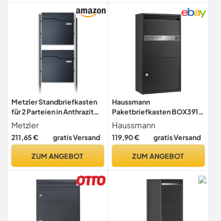
Postkasten Paketkasten,
freihstehend RAL 7016
für Pakete,
Warensendungen, Briefe
Metzler Standbriefkasten
Haussmann
für 2 Parteien in Anthrazit
Paketbriefkasten BOX391,
RAL 7016 –
Namensschild,
Metzler
Haussmann
Doppelbriefkasten
Paketstation
211,65 €
gratis Versand
119,90 €
gratis Versand
freistehend 2er für
Mehrfamilienhaus mit
ZUM ANGEBOT
ZUM ANGEBOT
Zeitungsfach, Edelstahl
Standfüße und
austauschbarem
Namensschild