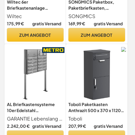
Wiltec 6er
SONGMICS Paketbox,
Briefkastenanlage
Paketbriefkasten,
Edelstahl 556 x 270 x 1500
Briefkasten mit Paketfach,
Wiltec
SONGMICS
mm, Standbriefkasten mit 6
personalisiert,
175,99 €
gratis Versand
169,99 €
gratis Versand
Fächern, Schlüssel und
lasergraviertes
Namensschild, Briefkasten
Namensschild und
ZUM ANGEBOT
ZUM ANGEBOT
Postkasten mit Ständer
Hausnummernschild,
Paketkasten XXL, Schloss,
2 Schlüssel, Stahl, schwarz
GMB091B02
AL Briefkastensysteme
Toboli Paketkasten
10er Edelstahl
Anthrazit 500 x 370 x 1120
Standbriefkasten mit
mm, Paketbox Zuhause,
GARANTIE Lebenslang gegen Durchrostung Liefergarantie für Ersatzteile und Zubehör + entspricht Europäischer Postnorm DIN 13724
Toboli
Klingel rostfrei als 10 Fach
Private Paketannahme
2.242,00 €
gratis Versand
207,99 €
gratis Versand
Briefkastenanlage in
passend für Pakete und
Postkasten Briefkasten
Päckchen,