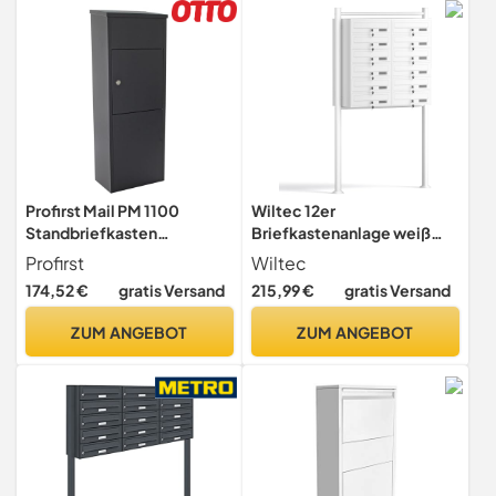
RAL 7016
Profirst Mail PM 1100
Wiltec 12er
Standbriefkasten
Briefkastenanlage weiß
Paketbriefkasten
945 x 270 x 1500 mm,
Profirst
Wiltec
Zylinderschloß mit 2
Standbriefkasten mit 2x6
174,52 €
gratis Versand
215,99 €
gratis Versand
Schlüssel verzinktes
Fächern, Schlüssel und
Stahlblech Rückholsperre
Namensschild, Briefkasten
ZUM ANGEBOT
ZUM ANGEBOT
inkl. Verankerungsmaterial
Postkasten mit Ständer