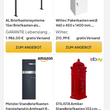
AL Briefkastensysteme
Wiltec Paketkasten weiß
15er Briefkasten als
460 x 450 x 1400 mm,
Standbriefkasten, 15 Fach
Paketbox Zuhause, Private
GARANTIE Lebenslang gegen Durchrostung Liefergarantie für Ersatzteile und Zubehör + entspricht Europäischer Postnorm DIN 13724
Wiltec
Briefkastenanlage in
Paketannahme passend für
1.986,00 €
gratis Versand
210,99 €
gratis Versand
Anthrazitgrau RAL 7016
Pakete der Größe S und L,
Postkasten modern
Standbriefkasten
ZUM ANGEBOT
ZUM ANGEBOT
Metzler Standbriefkasten
STILISTA Antiker
freistehend in Anthrazit RAL
Standbriefkasten 102 cm,