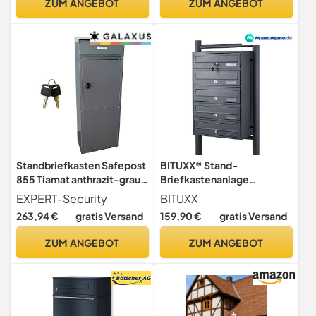
ZUM ANGEBOT
ZUM ANGEBOT
Postkasten
Code-Schloss,
wandmontiert wasserdicht
für Veranda/Garten
Standbriefkasten Safepost
BITUXX® Stand-
855 Tiamat anthrazit-grau
Briefkastenanlage
(RAL 7016) großer
Postkasten Letterbox
EXPERT-Security
BITUXX
Briefkasten mit
Mailbox mit 5 Fächer
263,94 €
gratis Versand
159,90 €
gratis Versand
Edelstahldach
Dunkelgrau Anthrazit
ZUM ANGEBOT
ZUM ANGEBOT