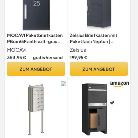
MOCAVI Paketbriefkasten
Zelsius Briefkasten mit
PBox 65F anthrazit-grau
Paketfach Neptun |
matt mit Personalisierung
pulverbeschichteter Stahl
MOCAVI
Zelsius
Name und Hausnummer
mit Edelstahl Elementen |
353,95 €
gratis Versand
199,95 €
Design-Paketkasten
RAL7016 Anthrazit |
modern großer
integrierte Rückholsperre |
ZUM ANGEBOT
ZUM ANGEBOT
Standbriefkasten Paketbox
Bodenmontage |
Paketkasten NF80A RAL
Paketbriefkasten,
7016 freihstehend
Paketbox, Parcel Box