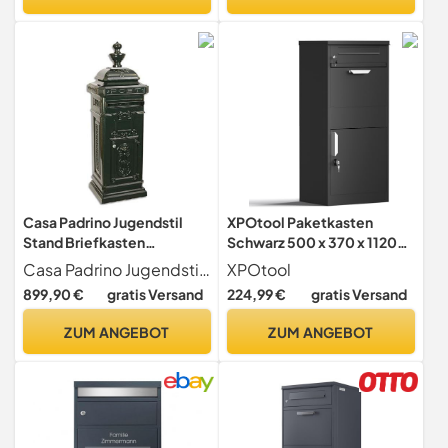
Briefkasten
Casa Padrino Jugendstil
XPOtool Paketkasten
Stand Briefkasten
Schwarz 500 x 370 x 1120
Dunkelgrün - Englischer
mm, Paketbox Zuhause,
Casa Padrino Jugendstil Stand Briefkasten Dunkelgrün
XPOtool
Antik Stil Briefkasten
Private Paketannahme
899,90 €
gratis Versand
224,99 €
gratis Versand
Postkasten - Nostalgie
passend für Pakete und
Päckchen,
ZUM ANGEBOT
ZUM ANGEBOT
Standbriefkasten Stahl