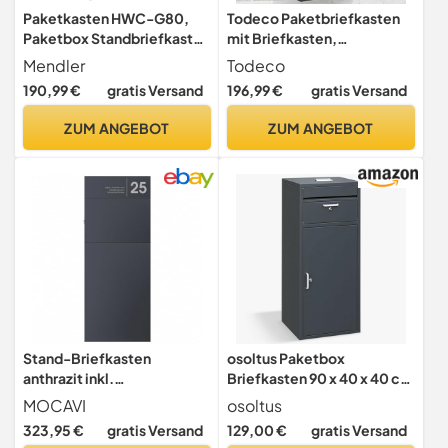
Paketkasten HWC-G80,
Todeco Paketbriefkasten
Paketbox Standbriefkasten
mit Briefkasten,
Briefkasten Größe L -
Abschließbare Paket
Mendler
Todeco
verzinkt anthrazit
Postkasten mit
190,99 €
gratis Versand
196,99 €
gratis Versand
Rückholsperre,
Standbriefkasten oder
ZUM ANGEBOT
ZUM ANGEBOT
Wandbriefkasten, Box
Paket geeignet für Hause
Apartment Schule Büro,
58x44.5x35cm
Stand-Briefkasten
osoltus Paketbox
anthrazit inkl.
Briefkasten 90 x 40 x 40 cm
Personalisierung MOCAVI
stahlverzinkt und lackiert
MOCAVI
osoltus
SBox 315 Postkasten
anthrazit |
323,95 €
gratis Versand
129,00 €
gratis Versand
freistehend groß XXL
Standbriefkasten