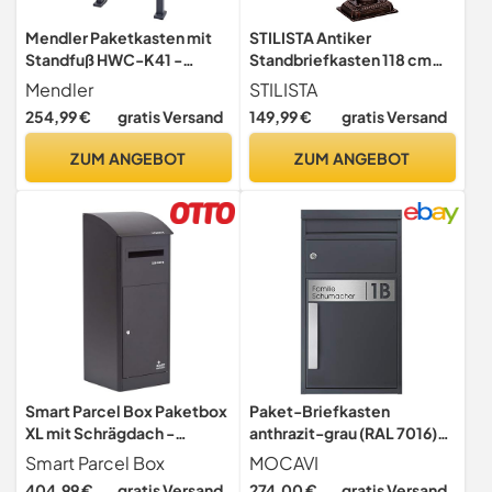
Mendler Paketkasten mit
STILISTA Antiker
Standfuß HWC-K41 -
Standbriefkasten 118 cm
verzinkt anthrazit-
aus rostfreiem Aluminium,
Mendler
STILISTA
Holzoptik
Farbwahl, Bronze
254,99 €
gratis Versand
149,99 €
gratis Versand
ZUM ANGEBOT
ZUM ANGEBOT
Smart Parcel Box Paketbox
Paket-Briefkasten
XL mit Schrägdach -
anthrazit-grau (RAL 7016)
Paketbriefkasten, schwarz
SafePost 45MS Design-
Smart Parcel Box
MOCAVI
Paketkasten modern für
404,99 €
gratis Versand
274,00 €
gratis Versand