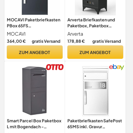
MOCAVI Paketbriefkasten
Arverta Briefkasten und
PBox 65FS
Paketbox, Paketbox
anthrazit/Edelstahl matt
Draussen Groß XXL,
MOCAVI
Arverta
mit Name und Hausnummer
Standbriefkasten Modern,
364,00 €
gratis Versand
178,88 €
gratis Versand
inkl. Gravur Namensschild
Paketbriefkasten, Postbox
Edelstahl Design-
Anthrazitgrau Mit
ZUM ANGEBOT
ZUM ANGEBOT
Paketkasten für alle
Namensgravur, Briefkästen
Paketdienste Paketbox
Postkasten Edelstahl
modern Standbriefkasten
Smart Parcel Box Paketbox
Paketbriefkasten SafePost
L mit Bogendach -
65MS inkl. Gravur
Paketbriefkasten, grau
Namensschild Edelstahl