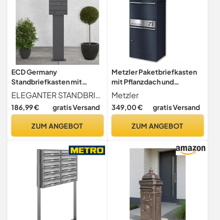
ECD Germany
Metzler Paketbriefkasten
Standbriefkasten mit
mit Pflanzdach und
Zeitungsfach,
Paketfach in Anthrazit RAL
ELEGANTER STANDBRIEFKASTEN - Durch ihr zeitloses, elegantes Design fügt sich dieser Standbriefkasten optisch in jedes Wohnumfeld hervorragend ein. Durch die kompakte Ausführung beansprucht der Standbriefkasten wenig Platz. Der Standbriefkasten überzeugt als funktionaler Designer-Briefkasten.
Metzler
Freistehender Briefkasten
7016, abschließbar und
186,99 €
gratis Versand
349,00 €
gratis Versand
Standfuß,
wetterfest,
Briefkastenanlage,
personalisierbares
ZUM ANGEBOT
ZUM ANGEBOT
Briefkastenständer
Edelstahlnamensschild,
Anthrazit 170cm,
freistehend, robust, für
Postkasten Anthrazit
große Pakete
37x11x37cm, Edelstahl,
Pulverbeschichtung