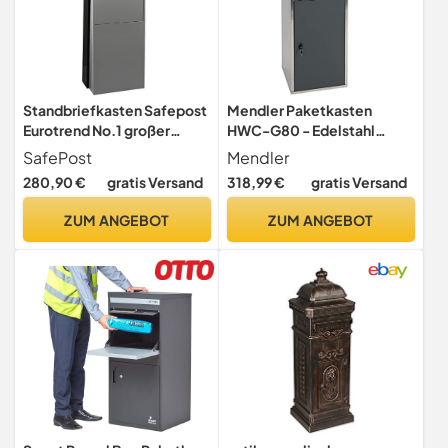
Standbriefkasten Safepost
Mendler Paketkasten
Eurotrend No.1 großer
HWC-G80 - Edelstahl
Postkasten anthrazit-
anthrazit
SafePost
Mendler
silbergrau Postbox modern
280,90 €
gratis Versand
318,99 €
gratis Versand
ZUM ANGEBOT
ZUM ANGEBOT