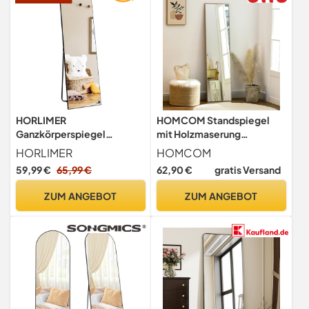
HORLIMER
HOMCOM Standspiegel
Ganzkörperspiegel
mit Holzmaserung
Schwarz 150x41cm –
Silber+Hellbraun 40 x 150
HORLIMER
HOMCOM
Flexibler Standspiegel &
cm
59,99 €
65,99 €
62,90 €
gratis Versand
Wandspiegel, Klare Sicht,
Sicherheitsglas – Perfekt
ZUM ANGEBOT
ZUM ANGEBOT
für Schlafzimmer &
Ankleidezimmer