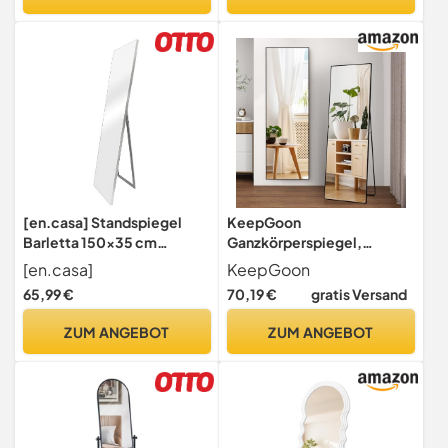
Aluminium und Feste
Wandmontage &
Rückwand, Deko Spiegel
Bodenstehend für
für Wohn Schlaf
Schlafzimmer
Ankleidezimmer Bad, Gold
Ankleidezimmer
[en.casa] Standspiegel
KeepGoon
Barletta 150x35 cm
Ganzkörperspiegel,
Ganzkörperspiegel
Standspiegel zum
[en.casa]
KeepGoon
rechteckig
Aufhängen, Stehen oder
65,99 €
70,19 €
gratis Versand
Ankleidespiegel kippbar
Anlehnen,
neigbar Silber
Schlafzimmerspiegel,
ZUM ANGEBOT
ZUM ANGEBOT
Wandspiegel (Schwarz -
Quadrat, 164×54cm)