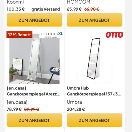
Koonmi
HOMCOM
Standspiegel Schwarz
100,33 €
gratis Versand
65,99 €
66,90 €
ZUM ANGEBOT
ZUM ANGEBOT
12% Rabatt
[en.casa]
Umbra Hub
Ganzkörperspiegel Arezzo
Ganzkörperspiegel 157x37
Standspiegel mit Rahmen
cm Schwarz –
[en.casa]
Umbra
aus Eukalyptusholz 140 x 29
Standspiegel, Wandspiegel
78,99 €
89,99 €
204,28 €
cm neigbar Bodenspiegel
oder Anlehnspiegel für
zum Aufstellen
Schlafzimmer,
ZUM ANGEBOT
ZUM ANGEBOT
Schlafzimmer Barock-Stil
Wohnzimmer & Diele
Flurspiegel Weiß