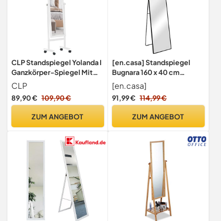
CLP Standspiegel Yolanda I
[en.casa] Standspiegel
Ganzkörper-Spiegel Mit
Bugnara 160 x 40 cm
Holz-Rahmen I Mit Lauf-
Ganzkörperspiegel
CLP
[en.casa]
Rollen, Farbe:weiß
Ankleidespiegel neigbar
89,90 €
109,90 €
91,99 €
114,99 €
Spiegel Aluminiumrahmen
Schwarz
ZUM ANGEBOT
ZUM ANGEBOT