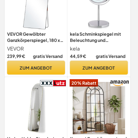
VEVOR Gewölbter
kela Schminkspiegel mit
Ganzkörperspiegel, 180 x
Beleuchtung und
81 cm, Standspiegel mit
Vergrößerung TIO 13 cm,
VEVOR
kela
Ständer, Freistehend oder
1-/5-fach, Standspiegel,
239,99 €
gratis Versand
44,59 €
gratis Versand
Wandmontage, Rahmen aus
Metall verchromt,
Aluminiumlegierung,
Rasierspiegel rund
ZUM ANGEBOT
ZUM ANGEBOT
Ganzkörper-
Ankleidespiegel für
20% Rabatt
Wohnzimmer und
Schlafzimmer