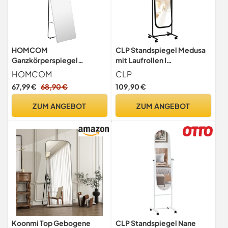
HOMCOM
CLP Standspiegel Medusa
Ganzkörperspiegel
mit Laufrollen I
Standspiegel mit
Ganzkörperspiegel mit
HOMCOM
CLP
Metallrahmen 160x45 cm
Metallrahmen I Stehspiegel
67,99 €
68,90 €
109,90 €
Silber
neigbar und 360 Grad
drehbar, Farbe:schwarz
ZUM ANGEBOT
ZUM ANGEBOT
Koonmi Top Gebogene
CLP Standspiegel Nane