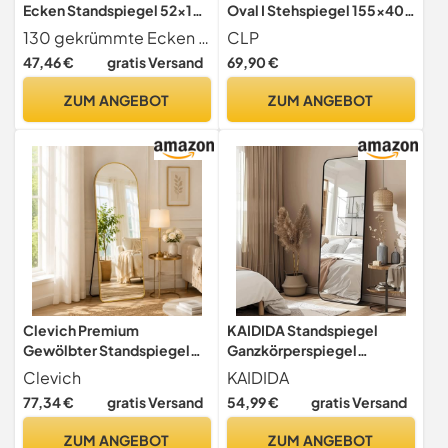
Ecken Standspiegel 52x142
Oval I Stehspiegel 155x40
cm, Ganzkörperspiegel
cm I Für Wohnzimmer Oder
130 gekrümmte Ecken Design Die einzigartige obere abgerundete Ecken mit glatten Kurven, mit eleganten und weichen Atmosphäre. Dieser freistehende Spiegel verkörpert voll und ganz die Einfachheit der modernen Ästhetik, und zur gleichen Zeit hat elegante und stilvolle Eigenschaften, platzieren ihn in jeder Position kann die Schönheit des Raumes zu verbessern
CLP
bruchsicher Boden Körper
Schlafzimmer I Neigbar,
47,46 €
gratis Versand
69,90 €
Spiegel in voller Länge
360° Drehbar I
Modern Wundervoll für
Ganzkörperspiegel Mit
ZUM ANGEBOT
ZUM ANGEBOT
Wohnzimmer Schlafzimmer
Rollen, Farbe:weiß
Flur, Schwarz
Clevich Premium
KAIDIDA Standspiegel
Gewölbter Standspiegel
Ganzkörperspiegel
162x50 cm, Groß
Abgerundete 162 x 53 cm:
Clevich
KAIDIDA
Wandspiegel
Schwarz Metallrahmen,
77,34 €
gratis Versand
54,99 €
gratis Versand
Ganzkörperspiegel mit 3
Sicherheitsglas mit
cm Dicker Rahmen aus
Splitterschutz,
ZUM ANGEBOT
ZUM ANGEBOT