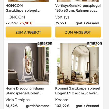
HOMCOM
Vortisys Ganzkörperspiegel
Ganzkörperspiegel
165 x 60 cm, Rahmen aus
Standspiegel mit LED-
Aluminiumlegierung,
HOMCOM
Vortisys
Lichte 40 x 160 cm Grau
Hartglas, gewölbter
72,99 €
73,90 €
79,99 €
gratis Versand
Standspiegel Großer
Spiegel für Schlafzimmer,
ZUM ANGEBOT
ZUM ANGEBOT
Garderobe, Schwarz
Home Discount nishano
Koonmi Ganzkörperspiegel
Standspiegel Boden
Bogen 171 x 76 cm Schwarz,
freistehend, volle Länge
Stabiler Rahmen
Vida Designs
Koonmi
verstellbar Möbel groß,
81,32 €
gratis Versand
103,99 €
gratis Versand
weiß