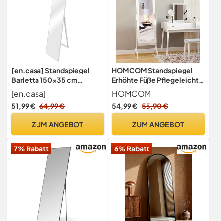
[en.casa] Standspiegel
HOMCOM Standspiegel
Barletta 150x35 cm
Erhöhte Füße Pflegeleicht
Ganzkörperspiegel
Weiß 47 x 46 x 148 cm
[en.casa]
HOMCOM
rechteckig
51,99 €
64,99 €
54,99 €
55,90 €
Ankleidespiegel kippbar
neigbar Weiß
ZUM ANGEBOT
ZUM ANGEBOT
7% Rabatt
6% Rabatt