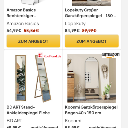
Amazon Basics
Lopekuty Großer
Rechteckiger
Ganzkörperspiegel – 180 x
Ganzkörperspiegel,
66 cm Gewölbter
Amazon Basics
Lopekuty
Wand-/Bodenhalterung,
Standspiegel mit
54,99 €
58,86 €
84,99 €
89,99 €
162,6cm x 53,3cm x 1,4cm,
Mattschwarzem
Schwarz
Aluminiumrahmen, Für Tür
ZUM ANGEBOT
ZUM ANGEBOT
oder Wandmontage,
Modernes Design & Sichere
Verpackung
BD ART Stand-
Koonmi Ganzkörperspiegel
Ankleidespiegel Eiche
Bogen 40 x 150 cm
155,8 x 35,8 cm großer
Schwarz, Stabiler Rahmen
BD ART
Koonmi
Fußboden Standspiegel
69,95 €
gratis Versand
55,99 €
gratis Versand