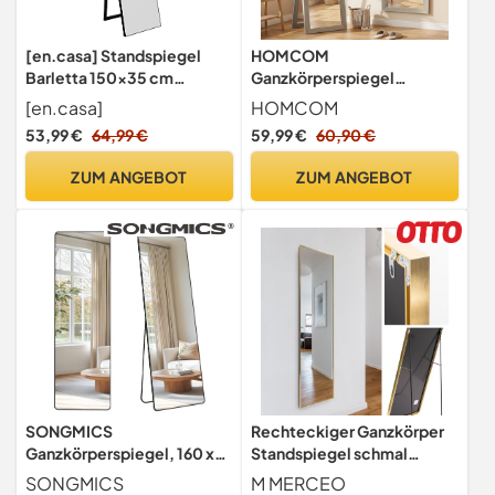
[en.casa] Standspiegel
HOMCOM
Barletta 150x35 cm
Ganzkörperspiegel
Ganzkörperspiegel
Standspiegel Rahmen
[en.casa]
HOMCOM
rechteckig
Holzoptik, 157 x 37 cm Grau
53,99 €
64,99 €
59,99 €
60,90 €
Ankleidespiegel kippbar
neigbar Schwarz
ZUM ANGEBOT
ZUM ANGEBOT
SONGMICS
Rechteckiger Ganzkörper
Ganzkörperspiegel, 160 x
Standspiegel schmal
50 cm, rechteckiger
40x140cm, eingefasst im
SONGMICS
M MERCEO