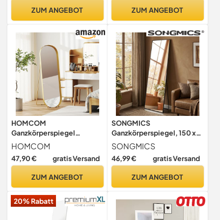
Aluminiumlegierung,
ZUM ANGEBOT
ZUM ANGEBOT
Ganzkörper-
Ankleidespiegel für
Wohnzimmer und
Schlafzimmer
HOMCOM
SONGMICS
Ganzkörperspiegel
Ganzkörperspiegel, 150 x
Gewölbter Standspiegel
40 cm, rechteckiger
HOMCOM
SONGMICS
160 x 50 cm Gold
Standspiegel, Rahmen aus
47,90 €
gratis Versand
46,99 €
gratis Versand
Aluminiumlegierung,
Hartglas, quadratische
ZUM ANGEBOT
ZUM ANGEBOT
Ecke, für Schlafzimmer,
Wohnzimmer, Garderobe,
20% Rabatt
tintenschwarz
LFM054BD01