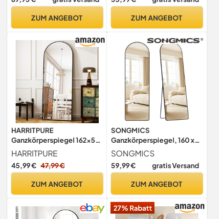
Garderobe Zeitloser
eleganter MDF Rahmen
ZUM ANGEBOT
ZUM ANGEBOT
Eiche Ganzkörperspiegel
HARRITPURE
SONGMICS
Ganzkörperspiegel 162x53
Ganzkörperspiegel, 160 x
cm, Gewölbter
50 cm, gewölbter
HARRITPURE
SONGMICS
Standspiegel mit
Standspiegel, Rahmen aus
45,99 €
47,99 €
59,99 €
gratis Versand
Aluminiumrahmen,
Aluminiumlegierung,
Sicherheits-Hartglas,
Hartglas, abgerundete
ZUM ANGEBOT
ZUM ANGEBOT
Vollständige Ansicht, Für
Ecke, für Schlafzimmer,
Schlafzimmer,
Wohnzimmer, Garderobe,
27% Rabatt
Wohnzimmer, Flur, Schwarz
tintenschwarz
LFM051BD01