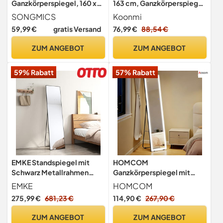
Ganzkörperspiegel, 160 x
163 cm, Ganzkörperspiegel
50 cm, mit abgerundeten
Gold
SONGMICS
Koonmi
Ecken, Standspiegel aus
59,99 €
gratis Versand
76,99 €
88,54 €
Qualitätsglas, Aluminium-
Rahmen, für Schlafzimmer,
ZUM ANGEBOT
ZUM ANGEBOT
Ankleidezimmer,
tintenschwarz LFM029B01
59% Rabatt
57% Rabatt
EMKE Standspiegel mit
HOMCOM
Schwarz Metallrahmen
Ganzkörperspiegel mit
160x40cm Standspiegel
LED-Beleuchtung, 160 x 40
EMKE
HOMCOM
Ganzkörperspiegel
cm Standspiegel, Rahmen
275,99 €
681,23 €
114,90 €
267,90 €
Wandspiegel,
aus Aluminiumlegierung,
Ganzkörperspiegel
Groß Wandspiegel, Spiegel
ZUM ANGEBOT
ZUM ANGEBOT
Stehend Großer Spiegel
für Wohnzimmer,