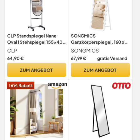
CLP Standspiegel Nane
SONGMICS
Oval I Stehspiegel 155x40
Ganzkörperspiegel, 160 x
cm I Für Wohnzimmer Oder
50 cm, Standspiegel,
CLP
SONGMICS
Schlafzimmer I Neigbar,
wellenförmiges Design, mit
64,90 €
67,99 €
gratis Versand
360° Drehbar I
Ständer, freistehend, MDF-
Ganzkörperspiegel Mit
Rahmen, für Schlafzimmer,
ZUM ANGEBOT
ZUM ANGEBOT
Rollen, Farbe:schwarz
Wohnzimmer,
Eingangsbereich,
16% Rabatt
wolkenweiß LFM027W01