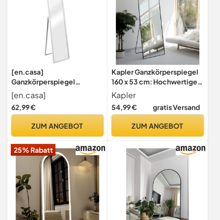
Holzmaserung JBC62W
[en.casa]
Kapler Ganzkörperspiegel
Ganzkörperspiegel
160 x 53 cm: Hochwertiger
Giovinazzo Standspiegel
Standspiegel mit
[en.casa]
Kapler
mit Rahmen 150 x 35 cm
Aluminiumrahmen,
62,99 €
54,99 €
gratis Versand
neigbar Bodenspiegel zum
Rechteckig, Stehend oder
Aufstellen Schlafzimmer
Hängend für Wohnzimmer
ZUM ANGEBOT
ZUM ANGEBOT
rechteckig Flurspiegel
und Schlafzimmer, Schwarz
Weiß
25% Rabatt