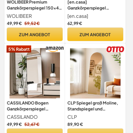
WOLIBEER Premium
[en.casa]
Ganzkörperspiegel 150x40
Ganzkörperspiegel
cm: Elegant als Stand- oder
Giovinazzo Standspiegel
WOLIBEER
[en.casa]
Wandspiegel mit
mit Rahmen 150 x 35 cm
49,99 €
59,52 €
62,99 €
Goldrahmen. Sicher und
neigbar Bodenspiegel zum
stabil für Wohnzimmer,
Aufstellen Schlafzimmer
ZUM ANGEBOT
ZUM ANGEBOT
Schlafzimmer, Flur oder
rechteckig Flurspiegel
ideal als Schminkspiegel.
Schwarz
5% Rabatt
CASSILANDO Bogen
CLP Spiegel groß Moline,
Ganzkörperspiegel
Standspiegel und
162×53cm Bodenspiegel,
Wandspiegel in einem,
CASSILANDO
CLP
Rahmen aus
Ganzkörperspiegel
49,99 €
52,67 €
89,90 €
Aluminiumlegierung
Metallrahmen in Mehreren
Standspiegel,
Größen und Farben,