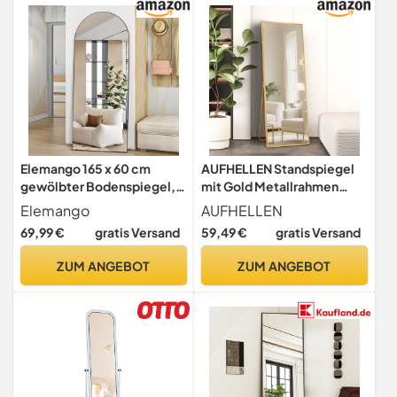
Elemango 165 x 60 cm
AUFHELLEN Standspiegel
gewölbter Bodenspiegel,
mit Gold Metallrahmen
Ganzkörper-Wandspiegel
140x50cm
Elemango
AUFHELLEN
mit Aluminiumrahmen,
Ganzkörperspiegel
69,99 €
gratis Versand
59,49 €
gratis Versand
gewölbter Oberseite, zum
Aufhängen oder Anlehnen,
ZUM ANGEBOT
ZUM ANGEBOT
Ankleidespiegel für
Schlafzimmer,
Wohnzimmer, Schwarz