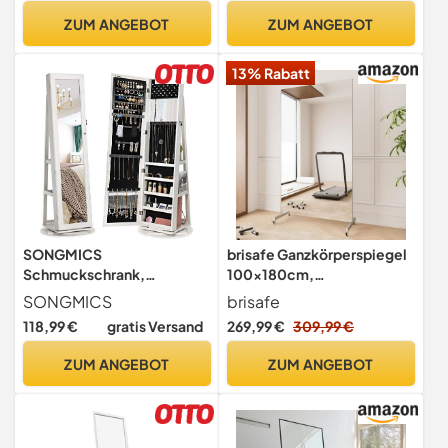
ZUM ANGEBOT
ZUM ANGEBOT
13% Rabatt
SONGMICS
brisafe Ganzkörperspiegel
Schmuckschrank,
100x180cm,
Standspiegel,
Unzerbrechlich, Weiß
SONGMICS
brisafe
Spiegelschrank, mit
118,99 €
gratis Versand
269,99 €
309,99 €
Ganzkörperspiegel, um
360° drehbar,
ZUM ANGEBOT
ZUM ANGEBOT
Schmuckaufbewahrung,
abschließbar, mit
Schlüsseln, Geschenkidee,
weiß mit Grauer