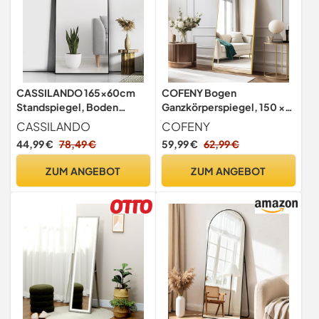
CASSILANDO 165x60cm
COFENY Bogen
Standspiegel, Boden
Ganzkörperspiegel, 150 ×
großer Spiegel, stehender
40 cm Standspiegel mit
CASSILANDO
COFENY
Spiegel, gegen Wand für
Goldrahmen, Groß
44,99 €
78,49 €
59,99 €
62,99 €
Schlafzimmer, Verkleidung
Wandspiegel zum Stehen,
und an der Wand
Anlehnen oder Hängen,
ZUM ANGEBOT
ZUM ANGEBOT
befestigter dünner Rahmen
Bodenspiegel für
Spiegel, Schwarz
Schlafzimmer,
Wohnzimmer