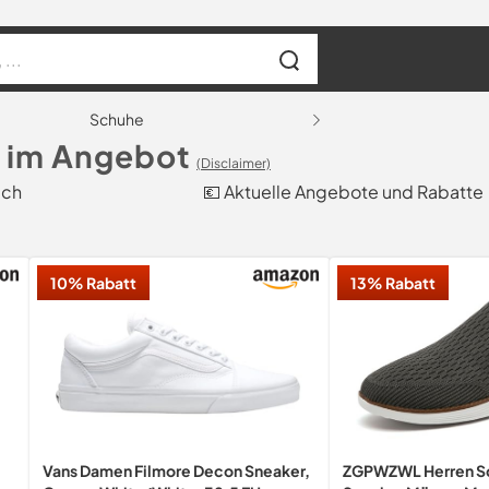
Schuhe
s im Angebot
(Disclaimer)
ich
💶 Aktuelle Angebote und Rabatte
10% Rabatt
13% Rabatt
Vans Damen Filmore Decon Sneaker,
ZGPWZWL Herren Sch