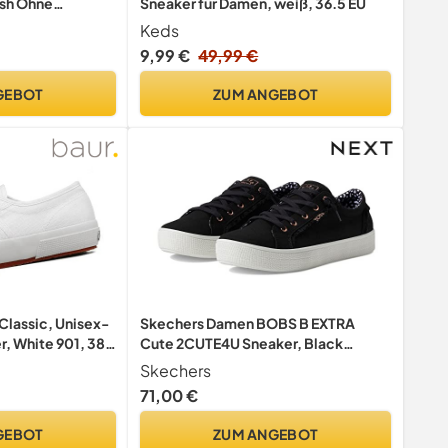
sh Ohne
Sneaker für Damen, weiß, 36.5 EU
ffschuhe Mode
Keds
 Walkingschuhe
9,99 €
49,99 €
kelgrau,EU43
GEBOT
ZUM ANGEBOT
Classic, Unisex-
Skechers Damen BOBS B EXTRA
, White 901, 38
Cute 2CUTE4U Sneaker, Black
Canvas, 39 EU
Skechers
71,00 €
GEBOT
ZUM ANGEBOT