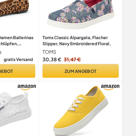
Damen Ballerinas
Toms Classic Alpargata, Flacher
chlüpfen,
Slipper, Navy Embroidered Floral,
nmuster, 39 EU
s
TOMS
30,38 €
31,47 €
gratis Versand
GEBOT
ZUM ANGEBOT