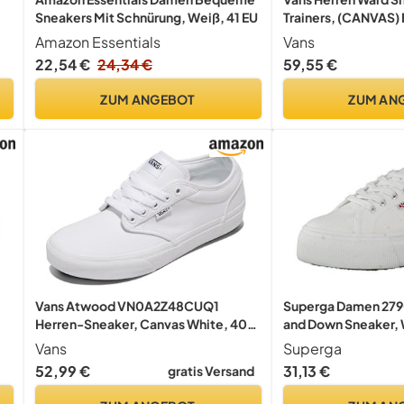
Sneakers Mit Schnürung, Weiß, 41 EU
Trainers, (CANVAS
46 EU
Amazon Essentials
Vans
22,54 €
24,34 €
59,55 €
ZUM ANGEBOT
ZUM AN
Vans Atwood VN0A2Z48CUQ1
Superga Damen 279
Herren-Sneaker, Canvas White, 40
and Down Sneaker, 
EU
Vans
Superga
52,99 €
31,13 €
gratis Versand