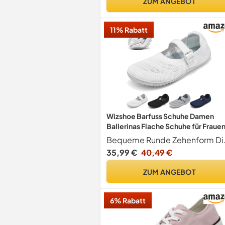
ZUM ANGEBOT
11% Rabatt
Wizshoe Barfuss Schuhe Damen
Ballerinas Flache Schuhe für Fraue
Barfußschuhe Hausschuhe Elegant
Bequeme Runde Zehenform Die runde Schuhspitze gibt Ihren Ze
Ballerina mit Riemchen Sommer
35,99 €
40,49 €
Barefoot Shoes Slip On
Walkingschuhe Leicht Weich
ZUM ANGEBOT
Bequem Weiß 39 EU
6% Rabatt