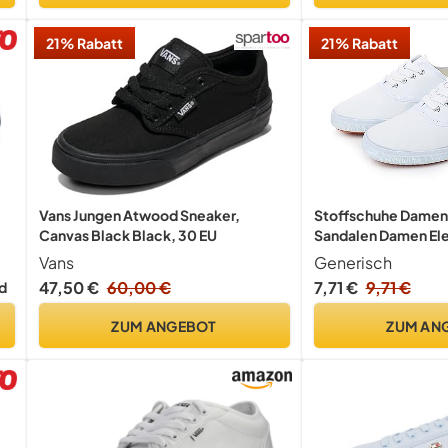
21% Rabatt
21% Rabatt
Vans Jungen Atwood Sneaker,
Stoffschuhe Damen
Canvas Black Black, 30 EU
Sandalen Damen Ele
Schuhe Minimalisti
Vans
Generisch
Schuhe Verschleißf
47,50 €
60,00 €
7,71 €
9,71 €
d
Bequemschuhe Soli
Walkingschuhe Fas
ZUM ANGEBOT
ZUM AN
Arbeitsschuhe Flac