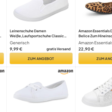
Leinenschuhe Damen
Amazon Essentials 
e
Weiße,Laufsportschuhe Classic
Belice Zum Hineins
Stoffschuhe Bequeme
Hellbraun Leoparde
Generisch
Amazon Essential
Fitnessschuhe Flache Tennisschuhe
9,99 €
22,90 €
gratis Versand
Running Joggingschuhe Slip-On
Freizeitschuhe Leichtgewichts
ZUM ANGEBOT
ZUM AN
Trekkingschuhe Wanderschuhe