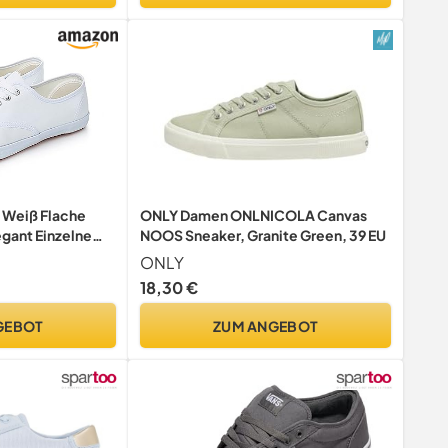
 Weiß Flache
ONLY Damen ONLNICOLA Canvas
gant Einzelne
NOOS Sneaker, Granite Green, 39 EU
sche Lässige-
ONLY
est
18,30 €
d Color
hion
GEBOT
ZUM ANGEBOT
her Mund