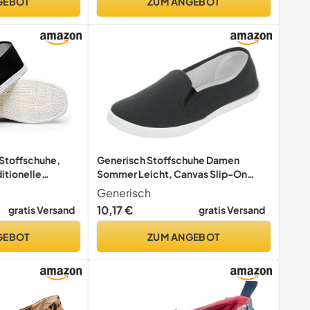
GEBOT
ZUM ANGEBOT
-Stoffschuhe,
Generisch Stoffschuhe Damen
itionelle
Sommer Leicht, Canvas Slip-On
n atmungsaktive
Freizeitschuhe
Generisch
warze
10,17 €
gratis Versand
gratis Versand
ür
pfkunst Kung Fu
GEBOT
ZUM ANGEBOT
r : Bla