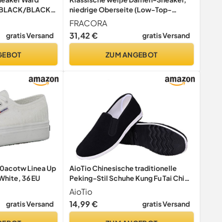
) BLACK/BLACK,
niedrige Oberseite (Low-Top-
Sneakers), weiße Leinenschuhe,
FRACORA
leichte, lässige Canvas-Sneaker,
31,42 €
gratis Versand
gratis Versand
weiße Blumen, 43 EU
GEBOT
ZUM ANGEBOT
0acotw Linea Up
AioTio Chinesische traditionelle
White, 36 EU
Peking-Stil Schuhe Kung Fu Tai Chi
Schuhe Gummisohle Unisex Schwarz
AioTio
(260mm 42EU)
14,99 €
gratis Versand
gratis Versand