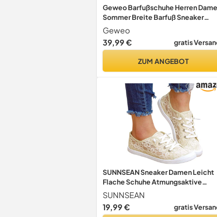
Geweo Barfußschuhe Herren Dam
Sommer Breite Barfuß Sneaker
Schwarz 45EU
Geweo
39,99 €
gratis Versan
ZUM ANGEBOT
SUNNSEAN Sneaker Damen Leicht
Flache Schuhe Atmungsaktive
Stoffschuhe Elegante Frauen
SUNNSEAN
Schnürhalbschuhe Laufschuhe
19,99 €
gratis Versan
Sommer Herbst Outdoor