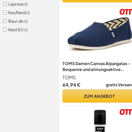
Lapreza
(1)
Kaufland
(1)
Baur.de
(1)
Next EU
(1)
TOMS Damen Canvas Alpargatas -
Bequeme und atmungsaktive
Freizeitschuhe aus robuster
TOMS
Baumwolle
64,94 €
gratis Versan
ZUM ANGEBOT