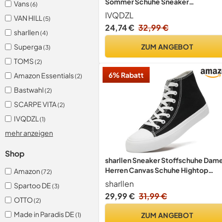
Sommer Schuhe Sneaker
Vans
(6)
Hausschuhe Turnschuhe Sportschu
IVQDZL
VAN HILL
(5)
Laufschuhe Stoffschuhe Sport
24,74 €
32,99 €
Barefoot Shoes Hallenschuhe Weis
sharllen
(4)
Größe 40 EU
ZUM ANGEBOT
Superga
(3)
TOMS
(2)
6% Rabatt
Amazon Essentials
(2)
Bastwahl
(2)
SCARPE VITA
(2)
IVQDZL
(1)
mehr anzeigen
Shop
sharllen Sneaker Stoffschuhe Dam
Herren Canvas Schuhe Hightop
Amazon
(72)
Turnschuhe(Black 255)
sharllen
Spartoo DE
(3)
29,99 €
31,99 €
OTTO
(2)
Made in Paradis DE
ZUM ANGEBOT
(1)