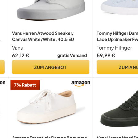
Vans Herren Atwood Sneaker,
Tommy Hilfiger Dam
Canvas White/White, 40.5 EU
Lace Up Sneaker 
Top, Blue (Breezy Bl
Vans
Tommy Hilfiger
62,12 €
59,99 €
gratis Versand
ZUM ANGEBOT
ZUM AN
7% Rabatt
Amazon Essentials Damen Bequeme
Vans Herren Ward S