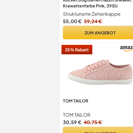
Krawattenfarbe Pink, 39 EU
Strukturierte Zehenkappe
55,00 €
59,24 €
ZUM ANGEBOT
25% Rabatt
TOM TAILOR
TOM TAILOR
30,59 €
40,75 €