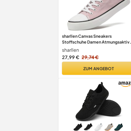
sharllen Canvas Sneakers
Stoffschuhe Damen Atmungsaktiv
Low Top Turnschuhe Freizeit Leicht
sharllen
Stoff Schuhe Leinenschuhe
27,99 €
29,74 €
Segeltuchschuhe(Pink 250)
ZUM ANGEBOT