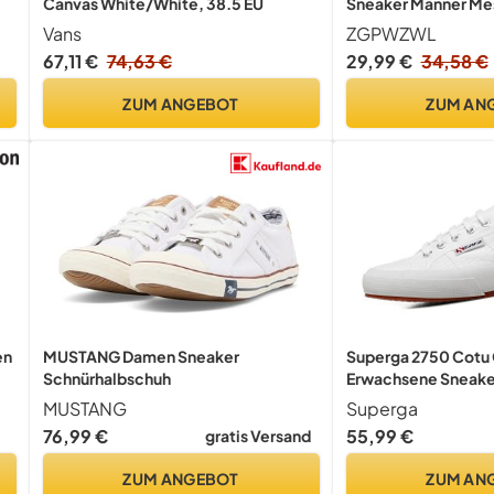
Canvas White/White, 38.5 EU
Sneaker Männer Me
he
Schnuersenkel Sto
Vans
ZGPWZWL
Bootsschuhe Weich
67,11 €
74,63 €
29,99 €
34,58 €
s
Klassische Driving
Schlupfschuhe,Dun
ZUM ANGEBOT
ZUM AN
en
MUSTANG Damen Sneaker
Superga 2750 Cotu 
Schnürhalbschuh
Erwachsene Sneaker
EU
MUSTANG
Superga
76,99 €
55,99 €
gratis Versand
ZUM ANGEBOT
ZUM AN