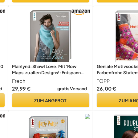
00
Mairlynd: Shawl Love. Mit 'Row
Geniale Motivsocke
Maps' zu allen Designs!: Entspann
Farbenfrohe Statem
dich. Strick ein Tuch. Zweisprachige
Jacquardtechnik
Frech
TOPP
Ausgabe, Deutsch - Englisch
29,99 €
26,00 €
d
gratis Versand
ZUM ANGEBOT
ZUM AN