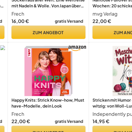
s
mit Nadeln & Wolle. Von Japan über
Wochen: 20 schicke
Skandinavien bis Südamerika - eine
Pullover, Tops und me
Frech
mvg Verlag
vielfältige und farbenfrohe
dein Lieblingsteil –
16,00 €
22,00 €
d
gratis Versand
Modellsammlung. Lieblingssocken
passend
stricken
ZUM ANGEBOT
ZUM AN
Happy Knits: Strick Know-how, Must
Stricken mit Humor
have-Modelle, dein Look
witzig: von Woll-Lu
Maschenfrust | Stri
Frech
Independently pu
lustiges Geschenk f
22,00 €
14,95 €
d
gratis Versand
(Handarbeiten mit 