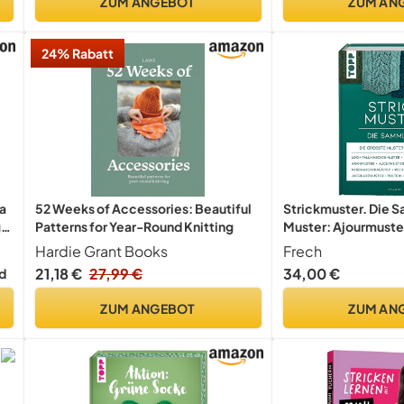
ZUM ANGEBOT
ZUM AN
24% Rabatt
va
52 Weeks of Accessories: Beautiful
Strickmuster. Die 
.
Patterns for Year-Round Knitting
Muster: Ajourmuste
Keltische Motive, 
Hardie Grant Books
Frech
u.v.m. (Standardwe
21,18 €
27,99 €
34,00 €
d
en
ZUM ANGEBOT
ZUM AN