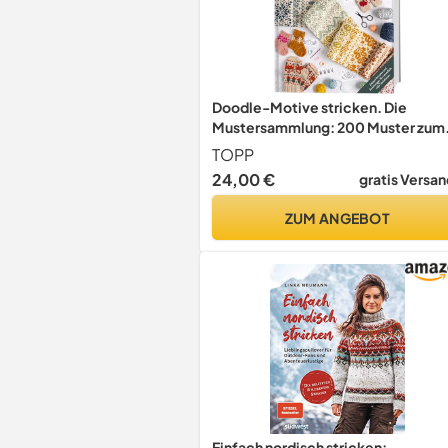
Doodle-Motive stricken. Die
Mustersammlung: 200 Muster zum
Mixen und Matchen. Jacquardmust
TOPP
und Anleitungen für unendlich viele
24,00 €
gratis Versan
Variationen
ZUM ANGEBOT
Einfach nordisch stricken: