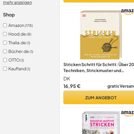
mehr anzeigen
Shop
Amazon
(178)
Hood.de
(8)
Thalia.de
(1)
Bücher.de
(1)
OTTO
(1)
Stricken Schritt für Schritt: Über 2
Kaufland
(1)
Techniken, Strickmuster und
Projekte für Einsteiger
DK
16,95 €
gratis Versan
ZUM ANGEBOT