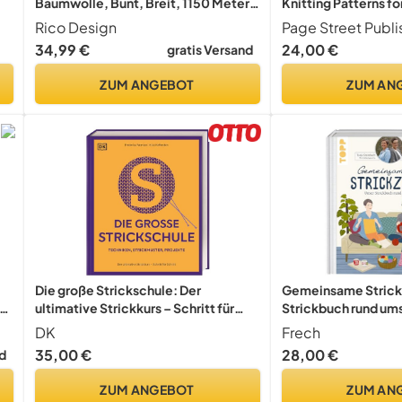
Baumwolle, Bunt, Breit, 1150 Meter,
Knitting Patterns f
20 Farben: Achtung: die Artikel
Footwear Featuring
Rico Design
Page Street Publi
werden jeweils in unterschiedlicher,
Food, Hobbies & M
34,99 €
24,00 €
gratis Versand
farblicher Sortierung ausgeliefert
ZUM ANGEBOT
ZUM AN
Die große Strickschule: Der
Gemeinsame Strickz
r-
ultimative Strickkurs – Schritt für
Strickbuch rund ums
Schritt. Techniken, Strickmuster,
DK
Frech
Projekte. Mit über 250 Techniken in
35,00 €
28,00 €
d
ausführlichen Anleitungen
ZUM ANGEBOT
ZUM AN