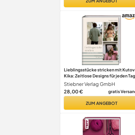
ZUM ANGEBOT
Lieblingsstücke stricken mit Kuto
Kika: Zeitlose Designs für jeden Tag
Einfache Strickmuster für jeden
Stiebner Verlag GmbH
Anlass. Strickanleitungen von
28,00 €
gratis Versan
Mützen stricken bis Pullover strick
in einem Stück.
ZUM ANGEBOT