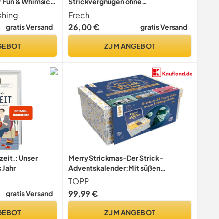
or Fun & Whimsical
Strickvergnügen ohne
 Pets, Games,
Zusammennähen
shing
Frech
ore
26,00 €
gratis Versand
gratis Versand
GEBOT
ZUM ANGEBOT
eit.: Unser
Merry Strickmas-Der Strick-
 Jahr
Adventskalender:Mit süßen
Accessoires und Zubehör fürs
TOPP
Stricken sowie einer ausführlichen
99,99 €
gratis Versand
Schritt-für-Schritt-Anleitung und
passendem Material für dein neues
GEBOT
ZUM ANGEBOT
Lieblingsstück.