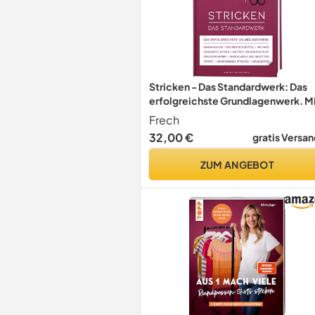
Stricken - Das Standardwerk: Das
erfolgreichste Grundlagenwerk. M
vielen aktuellen Trend- und
Frech
Spezialtechniken, über 1.200
32,00 €
gratis Versan
Abbildungen, 100 FAQs und 180
Minuten Online-Videos
ZUM ANGEBOT