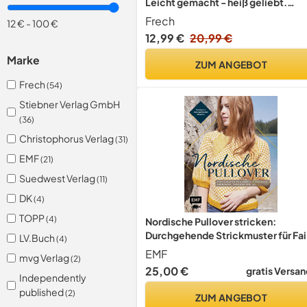
Leicht gemacht - heiß geliebt.
Genial für Einsteiger. Mit Online-
Frech
12 €
-
100 €
Videos
12,99 €
20,99 €
Marke
ZUM ANGEBOT
Frech
(54)
Stiebner Verlag GmbH
(36)
Christophorus Verlag
(31)
EMF
(21)
Suedwest Verlag
(11)
DK
(4)
TOPP
(4)
Nordische Pullover stricken:
Durchgehende Strickmuster für Fai
LV.Buch
(4)
Isle-Pullover, Cardigans, Ponchos
EMF
mvg Verlag
(2)
und Co.
25,00 €
gratis Versan
Independently
published
(2)
ZUM ANGEBOT