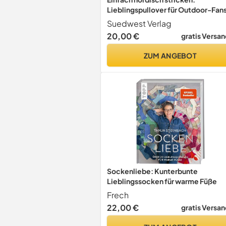
Lieblingspullover für Outdoor-Fan
und Abenteuerlustige - Die
Suedwest Verlag
beliebten Wilderness Sweater -
20,00 €
gratis Versan
ZUM ANGEBOT
Sockenliebe: Kunterbunte
Lieblingssocken für warme Füße
Frech
22,00 €
gratis Versan