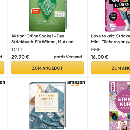
Aktion: Grüne Socke! - Das
Love to knit: Strick
it
Strickbuch: Für Wärme, Mut und
Mini-Tüchern von 
Hoffnung stricken
Dein neues Lieblin
TOPP
EMF
Strickprojekten, die
29,90 €
16,00 €
d
gratis Versand
tragen willst | Mod
für Einsteiger*inne
ZUM ANGEBOT
ZUM AN