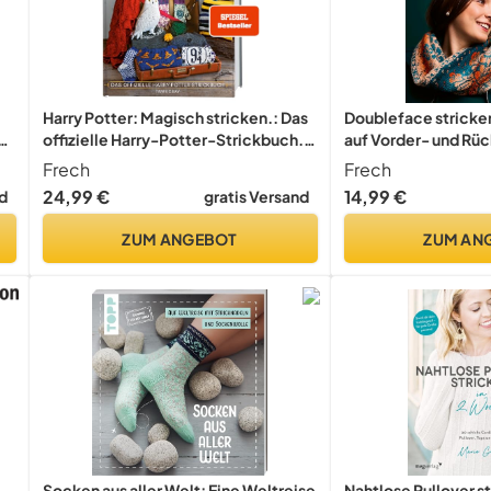
Harry Potter: Magisch stricken.: Das
Doubleface stricke
offizielle Harry-Potter-Strickbuch.
auf Vorder- und Rüc
er
Aus den Filmen mit Harry Potter
Frech
Frech
24,99 €
14,99 €
d
gratis Versand
ZUM ANGEBOT
ZUM AN
Socken aus aller Welt: Eine Weltreise
Nahtlose Pullover st