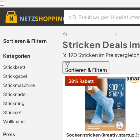
Sortieren & Filtern
Stricken Deals i
🏅 190 Stricken im Preisvergleich
Kategorien
Strickbrett
Sortieren & Filtern
Strickgabel
38% Rabatt
Strickmaschine
Stricknadel
Strickrring
Strickset
Wollknäuel
Preis
Socken stricken (kreativ.startup.):