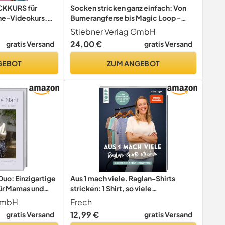
ICKKURS für
Socken stricken ganz einfach: Von
ine-Videokurs.
Bumerangferse bis Magic Loop -
e. Die schönsten
Stricktechniken, Nadelarten und
Stiebner Verlag GmbH
gen Grundlagen
Anleitungen. Socken stricken für
24,00 €
gratis Versand
gratis Versand
Anfänger & Strickanleitung Socken.
Handgestrickte Socken selber
GEBOT
ZUM ANGEBOT
machen
Duo: Einzigartige
Aus 1 mach viele. Raglan-Shirts
für Mamas und
stricken: 1 Shirt, so viele
ür Top Down
Möglichkeiten! In den Größen 36/38,
 GmbH
Frech
anleitungen für
40/42, 44/46, 48/50
12,99 €
gratis Versand
gratis Versand
d Pullover