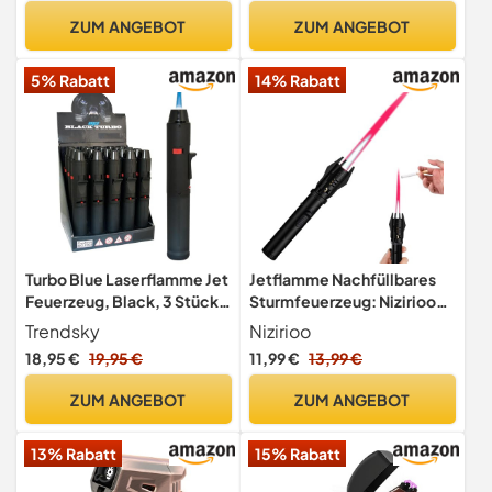
Jetflamme - Transparentes
nicht im Lieferumfang
ZUM ANGEBOT
ZUM ANGEBOT
Tankfenster - Mit Gas
enthalten)
Nachfüllbar (Nicht Im
5% Rabatt
14% Rabatt
Lieferumfang Enthalten)
Turbo Blue Laserflamme Jet
Jetflamme Nachfüllbares
Feuerzeug, Black, 3 Stück,
Sturmfeuerzeug: Nizirioo
Nachfüllbar, Windfest
Winddichtes
Trendsky
Nizirioo
Gasfeuerzeug, Jet Lang
18,95 €
19,95 €
11,99 €
13,99 €
Stab für Kamin, Grill,
Feuerwerk (Verkauft Ohne
ZUM ANGEBOT
ZUM ANGEBOT
Gas)
13% Rabatt
15% Rabatt