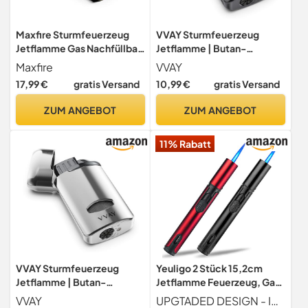
Maxfire Sturmfeuerzeug
VVAY Sturmfeuerzeug
Jetflamme Gas Nachfüllbar,
Jetflamme | Butan-
3 Flammen Jet Feuerzeug
Nachfüllbar & Windfest
Maxfire
VVAY
(Verkauft ohne Gas)
(ohne Gas Geliefert)
17,99 €
gratis Versand
10,99 €
gratis Versand
ZUM ANGEBOT
ZUM ANGEBOT
11% Rabatt
VVAY Sturmfeuerzeug
Yeuligo 2 Stück 15,2cm
Jetflamme | Butan-
Jetflamme Feuerzeug, Gas
Nachfüllbar & Windfest
Nachfüllbar
VVAY
UPGTADED DESIGN - Im Gegensatz zu anderen billigen Kunststofffeuerzeugen besteht dieses Butanfeuerzeug aus einer Aluminiumlegierung und einer Oberflächenbeschichtungstechnik, schön und langlebig. Um den Push-Up-Schalter zu erleichtern, übernimmt unser rutschfester Schalter die kreative Idee von 3 Stufenstufen und 18 erhabenen Punkten. Das segmentierte Design verhindert die Wärmeübertragung und macht die Verwendung sicherer.