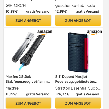
Jetflamme, Stabfeuerzeug
Wunschname & Initialen,
GIFTORCH
geschenke-fabrik.de
Gas Nachfüllbar, Ohne Gas
UV-Druck
10,99 €
gratis Versand
12,99 €
gratis Versand
ZUM ANGEBOT
ZUM ANGEBOT
Maxfire 2 Stück
S.T. Dupont Maxijet-
Stabfeuerzeug, Jetflamme
Feuerzeug, gebürstetes
Feuerzeug, Gas
Chrom-P Mattschwarz-rot
Maxfire
Stratton Essential Supply
Sturmfeuerzeug
11,99 €
gratis Versand
194,33 €
gratis Versand
Nachfüllbar, Winddicht
Langes Sturmfeuerzeug,
ZUM ANGEBOT
ZUM ANGEBOT
Jet Feuerzeug für Kerzen,