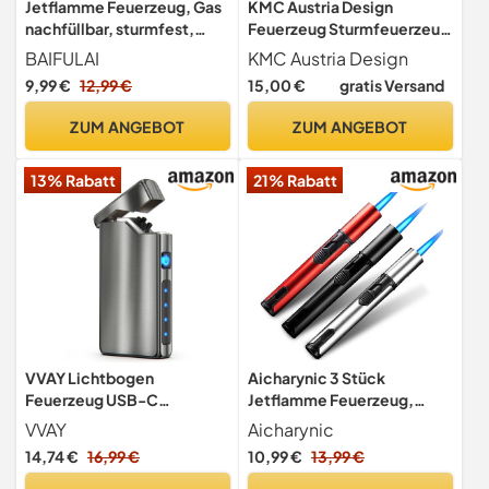
Jetflamme Feuerzeug, Gas
KMC Austria Design
nachfüllbar, sturmfest,
Feuerzeug Sturmfeuerzeug
einstellbare Flamme,
- Original Easy TORCH8®
BAIFULAI
KMC Austria Design
winddicht, abschließbar für
Jet Outdoor Gas-
9,99 €
12,99 €
15,00 €
gratis Versand
Grill, Kamin, Camping
Sturmfeuerzeug schwarz
(Ohne Butangas) (Silber)
mit gummierter
ZUM ANGEBOT
ZUM ANGEBOT
Oberfläche. 3er Pack.
13% Rabatt
21% Rabatt
VVAY Lichtbogen
Aicharynic 3 Stück
Feuerzeug USB-C
Jetflamme Feuerzeug,
Aufladbar, Elektrisches
Stabfeuerzeug Gas
VVAY
Aicharynic
Plasma-Sturmfeuerzeug
Nachfüllbar,
14,74 €
16,99 €
10,99 €
13,99 €
Sturmfeuerzeug Winddicht
Für Küche, Kerzen, Grill,