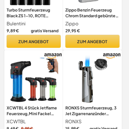
Turbo Sturmfeuerzeug
Zippo Benzin Feuerzeug
Black ZS 1-10, ROTE
Chrom Standard gebürstet
Flamme Gas Jet Flame
Regular Sturmfeuerzeug
Bulentini
Zippo
Lighter (10x Schwarz (10
9,89 €
gratis Versand
29,95 €
Feuerzeuge))
ZUM ANGEBOT
ZUM ANGEBOT
XCWTBL 4 Stück Jetflame
RONXS Sturmfeuerzeug, 3
Feuerzeug,Mini Fackel
Jet Zigarrenanzünder
Feuerzeuge Einstellbaren &
Nachfüllbar Schwarz (Ohne
XCWTBL
RONXS
Wind Widerstand Flamme
Gas)
9,69 €
9,99 €
15,99 €
gratis Versand