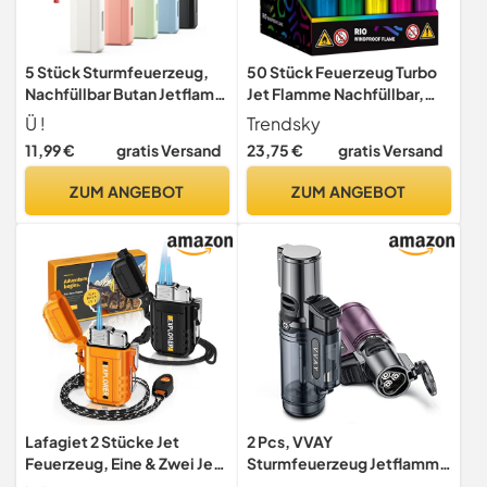
5 Stück Sturmfeuerzeug,
50 Stück Feuerzeug Turbo
Nachfüllbar Butan Jetflame
Jet Flamme Nachfüllbar,
feuerzeug für Kerzen,
Windfest Sturmfeuerzeug
Ü !
Trendsky
Kamin, Grill, Feuerwerk,
11,99 €
gratis Versand
23,75 €
gratis Versand
Camping (𝗢𝗵𝗻𝗲 𝗚𝗮𝘀)
ZUM ANGEBOT
ZUM ANGEBOT
Lafagiet 2 Stücke Jet
2 Pcs, VVAY
Feuerzeug, Eine & Zwei Jet
Sturmfeuerzeug Jetflamme
Flamme, Winddicht,
3 Flammen - Gas