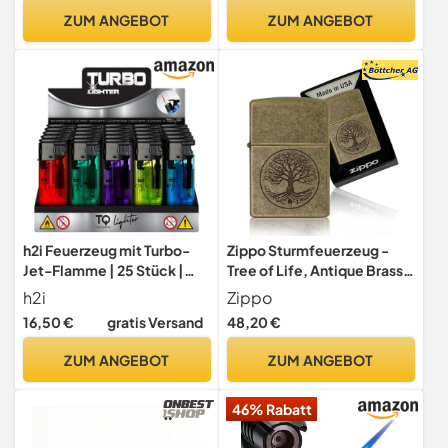
ZUM ANGEBOT
ZUM ANGEBOT
h2i Feuerzeug mit Turbo-
Zippo Sturmfeuerzeug -
Jet-Flamme | 25 Stück |
Tree of Life, Antique Brass,
transparentes
Lustre - Nachfüllbar -
h2i
Zippo
Mehrwegfeuerzeug in 5
Wiederverwendbar -
16,50 €
gratis Versand
48,20 €
Farben | robust &
Windfestes Design -
windresistent | für Alltag &
Geschenkbox - Made in
ZUM ANGEBOT
ZUM ANGEBOT
Outdoor | Sturmfeuerzeug
USA
mit Kindersicherung &
46% Rabatt
Nachfüllbar