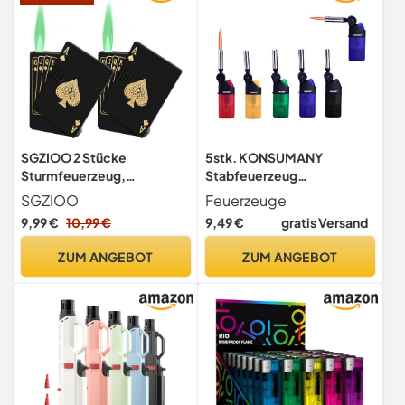
SGZIOO 2 Stücke
5stk. KONSUMANY
Sturmfeuerzeug,
Stabfeuerzeug
Sturmfeuerzeug
Sturmfeuerzeug Angle mit
SGZIOO
Feuerzeuge
Jetflamme, Jet Torch
roter Sturmflamme 12,5cm
9,99 €
10,99 €
9,49 €
gratis Versand
Feuerzeug, Nachfüllbar
lang
Butan Kraftstoff(Nicht
ZUM ANGEBOT
ZUM ANGEBOT
Enthalten), feuerzeug
Jetflame, Jet feuerzeug für
Camping, Gril, Küchel,