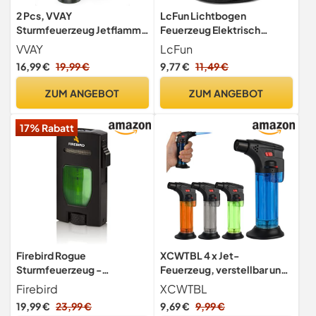
2 Pcs, VVAY
LcFun Lichtbogen
Sturmfeuerzeug Jetflamme
Feuerzeug Elektrisch
1 Flammen - Gas
Elektrisches Feuerzeug
VVAY
LcFun
Nachfüllbar - ohne Gas
(Schwarz)
16,99 €
19,99 €
9,77 €
11,49 €
Geliefert
ZUM ANGEBOT
ZUM ANGEBOT
17% Rabatt
Firebird Rogue
XCWTBL 4 x Jet-
Sturmfeuerzeug -
Feuerzeug, verstellbar und
Windbeständig -
winddicht, nachfüllbarer
Firebird
XCWTBL
Extragroße Einstellrad - Jet
Gasbrenner, Butangas,
19,99 €
23,99 €
9,69 €
9,99 €
Feuerzeug Mit Einzel
Mini-Fackel (Butangas