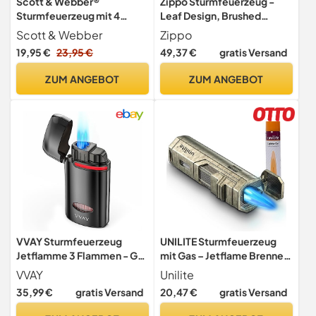
Scott & Webber®
Zippo Sturmfeuerzeug -
Sturmfeuerzeug mit 4
Leaf Design, Brushed
Jetflammen - Nachfüllbar,
Chrome, Auto Engrave -
Scott & Webber
Zippo
Windfest, Metall,
Nachfüllbar -
19,95 €
23,95 €
49,37 €
gratis Versand
einstellbar bis 1300°C Inkl.
Wiederverwendbar -
edler
Windfestes Design -
ZUM ANGEBOT
ZUM ANGEBOT
Geschenkverpackung,
Geschenkbox - Made in
Feuerzeug ohne Gasinhalt
USA
VVAY Sturmfeuerzeug
UNILITE Sturmfeuerzeug
Jetflamme 3 Flammen - Gas
mit Gas – Jetflame Brenner
Nachfüllbar - ohne Gas
Set, Bronze
VVAY
Unilite
Geliefert
35,99 €
gratis Versand
20,47 €
gratis Versand