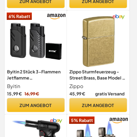
ZUM ANGEBOT
ZUM ANGEBOT
6% Rabatt
Byitin 2 Stück 3-Flammen
Zippo Sturmfeuerzeug -
Jetflamme
Street Brass, Base Model -
Sturmfeuerzeug, Butan
Nachfüllbar -
Byitin
Zippo
Nachfüllbar - Windfestes
Wiederverwendbar -
15,99 €
16,99 €
45,99 €
gratis Versand
Feuerzeug Geschenk für
Windfestes Design -
Männer (Verkauft ohne Gas)
Geschenkbox - Made in
ZUM ANGEBOT
ZUM ANGEBOT
USA
5% Rabatt