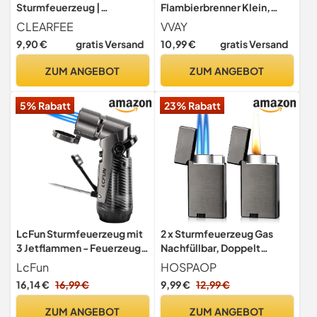
Sturmfeuerzeug |
Flambierbrenner Klein,
Windfest, Witterungsfest |
Sturmfeuerzeug Jetflamme
CLEARFEE
VVAY
Nachfüllbar | Elegant Gold
- Gas Nachfüllbar - ohne
9,90 €
gratis Versand
10,99 €
gratis Versand
Metallic Farben | Elektronik
Gas Geliefert
Jet Turbo Flamme
ZUM ANGEBOT
ZUM ANGEBOT
Feuerzeug (Regenbogen, 5)
5% Rabatt
23% Rabatt
LcFun Sturmfeuerzeug mit
2 x Sturmfeuerzeug Gas
3 Jetflammen - Feuerzeug
Nachfüllbar, Doppelt
Gas Nachfüller - Fackel
Jetflamme Feuerzeug,
LcFun
HOSPAOP
Feuerzeug für Kerze,
Elektrisches Winddicht für
16,14 €
16,99 €
9,99 €
12,99 €
Kamin, Küche (Butane
Kerzen Kochen Camping
Nicht Enthalten)
Grill Kamin, Geschenke für
ZUM ANGEBOT
ZUM ANGEBOT