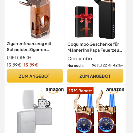
Zigarrenfeuerzeug mit
Coquimbo Geschenke für
Schneider, Zigarren
Männer Ihn Papa Feuerzeug
Feuerzeug Jetflame Jet
Elektrisch (Schwarz)
GIFTORCH
Coquimbo
Gasfeuerzeug,
13,99 €
15,99 €
96
22
41
Nur noch:
Std
Min
Sek
Sturmfeuerzeug Gas
Nachfüllbar, Ohne Gas
ZUM ANGEBOT
ZUM ANGEBOT
13% Rabatt