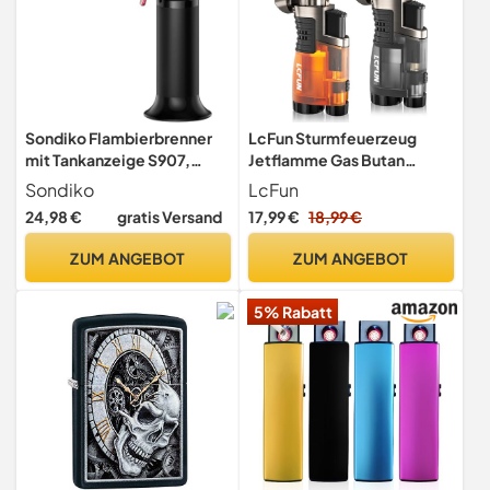
Sondiko Flambierbrenner
LcFun Sturmfeuerzeug
mit Tankanzeige S907,
Jetflamme Gas Butan
Feuerzeuge,
Nachfüllbar, 2 Stück
Sondiko
LcFun
Bunsenbrenner,
Feuerzeug Jetflame,
24,98 €
gratis Versand
17,99 €
18,99 €
Nachfüllbarer Lötbrenner
Winddichtes 3 Flammen Jet
mit Sicherheitsschloss für
Feuerzeug für Küche, Grill,
ZUM ANGEBOT
ZUM ANGEBOT
die Küche, Camping (Butan
Camping (Verkauft ohne
nicht Inbegriffen)
Gas)
5% Rabatt