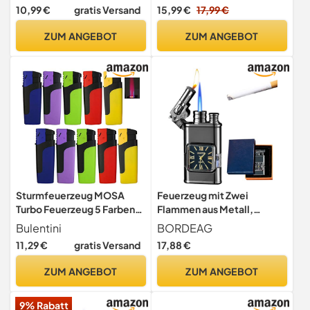
(ohne Gas geliefert)
Sturmfeuerzeug,
10,99 €
gratis Versand
15,99 €
17,99 €
Winddicht Langes
Stabfeuerzeug für Kerzen,
ZUM ANGEBOT
ZUM ANGEBOT
Küche, Camping, Grill,
Kamin. Rot und
Schwarz(Verkauft ohne
Butangas)
Sturmfeuerzeug MOSA
Feuerzeug mit Zwei
Turbo Feuerzeug 5 Farben
Flammen aus Metall,
Jet Flame Torch Gas Lighter
Doppelflammenfeuerzeug
Bulentini
BORDEAG
(2X (10 Feuerzeuge))
mit Sichtbarer Luftkammer
11,29 €
gratis Versand
17,88 €
und Uhr, Winddicht
Feuerzeug Sturmfeuerzeug
ZUM ANGEBOT
ZUM ANGEBOT
für Männer
Geschenks(Ohne Gas)
9% Rabatt