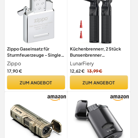
Zippo Gaseinsatz für
Küchenbrennerr, 2 Stück
Sturmfeuerzeuge - Single
Bunsenbrenner
Flame Insert - Blaue
Flambierbrenner Butan
Zippo
LunarFiery
Flamme - Nachfüllbar mit
Jetflame Sturmfeuerzeug
17,90 €
12,62 €
13,99 €
Butangas - Passt in alle
für Schweißen, Backen,
klassischen Zippo-Gehäuse
Grill, Camping, Creme
ZUM ANGEBOT
ZUM ANGEBOT
Brulee ohne Gas