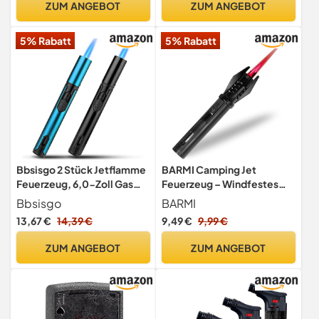
ZUM ANGEBOT
ZUM ANGEBOT
Camping (Verkauft Ohne
Butangas)
5% Rabatt
5% Rabatt
Bbsisgo 2 Stück Jetflamme
BARMI Camping Jet
Feuerzeug, 6,0-Zoll Gas
Feuerzeug – Windfestes
Nachfüllbar
Feuerzeug für Grills, Kerzen
Bbsisgo
BARMI
Sturmfeuerzeug,
und Küche, Kamine (ohne
13,67 €
14,39 €
9,49 €
9,99 €
Winddicht Langes
Brennstoff)
Stabfeuerzeug für Kerzen,
ZUM ANGEBOT
ZUM ANGEBOT
Grill, Küche, Kamin,
Camping, (Verkauft ohne
Butangas). Schwarz und
Blau