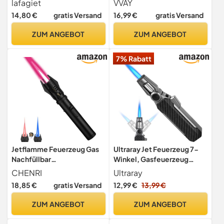
lafagiet
VVAY
wasserdicht, Butan Gas
Nachfüllbar - ohne Gas
14,80 €
gratis Versand
16,99 €
gratis Versand
Refill Feuerzeuge
Geliefert
Multipack für Kerzen,
ZUM ANGEBOT
ZUM ANGEBOT
Kocher (NO Gas)
7% Rabatt
Jetflamme Feuerzeug Gas
Ultraray Jet Feuerzeug 7-
Nachfüllbar
Winkel, Gasfeuerzeug
Sturmfeuerzeug,
Nachfüllbar,
CHENRI
Ultraray
Einstellbare Flamme
Sturmfeuerzeug Jetflame,
18,85 €
gratis Versand
12,99 €
13,99 €
Winddicht Langes
Sturm Feuerzeug, Jet Flame
Stabfeuerzeug Geschenk
Lighter, Feuerzeuge
ZUM ANGEBOT
ZUM ANGEBOT
für Männer, Jet Feuerzeug
Jetflamme für Kamin,
für Kerzen, Grill, Küche,
Küche, Kerzen, Grills,