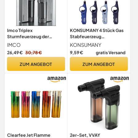
Imco Triplex
KONSUMANY 4 Stück Gas
Sturmfeuerzeug der
Stabfeuerzeug
Klassiker
Sturmfeuerzeug Feuerzeug
IMCO
KONSUMANY
Turbo Power 27,5 cm lang
26,49 €
30,78 €
9,59 €
gratis Versand
rote Sturmflamme,
Nachfüllbar
ZUM ANGEBOT
ZUM ANGEBOT
Clearfee Jet Flamme
2er-Set, VVAY