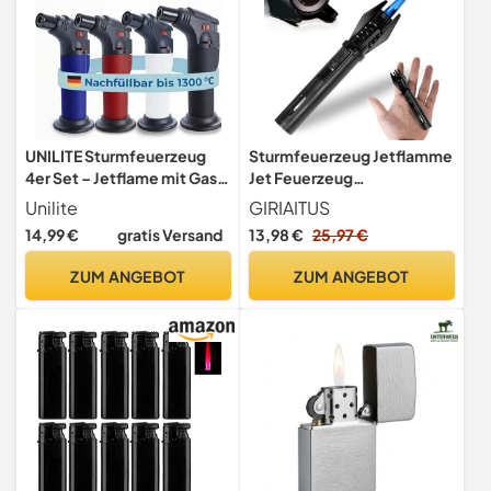
UNILITE Sturmfeuerzeug
Sturmfeuerzeug Jetflamme
4er Set – Jetflame mit Gas
Jet Feuerzeug
befüllt
Stabfeuerzeug Camping
Unilite
GIRIAITUS
Gadgets 13,5cm
14,99 €
gratis Versand
13,98 €
25,97 €
ZUM ANGEBOT
ZUM ANGEBOT