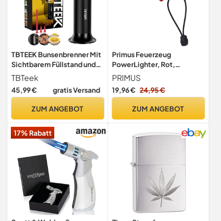
TBTEEK Bunsenbrenner Mit
Primus Feuerzeug
Sichtbarem Füllstand und
PowerLighter, Rot,
Einstellbarer Flamme
1443490
TBTeek
PRIMUS
45,99 €
gratis Versand
19,96 €
24,95 €
ZUM ANGEBOT
ZUM ANGEBOT
17% Rabatt