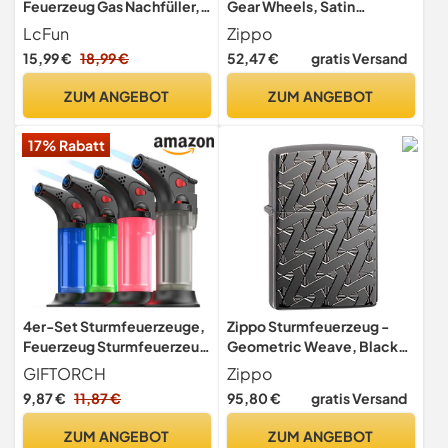
Feuerzeug Gas Nachfüller,
Gear Wheels, Satin
Feuerzeug Jetflame,
Chrome, Emblem -
LcFun
Zippo
Geschenke für Männer -
Nachfüllbar -
15,99 €
18,99 €
52,47 €
gratis Versand
Butane Nicht INBEGRIFFEN
Wiederverwendbar -
Windfestes Design -
ZUM ANGEBOT
ZUM ANGEBOT
Geschenkbox - Made in
USA
17% Rabatt
4er-Set Sturmfeuerzeuge,
Zippo Sturmfeuerzeug -
Feuerzeug Sturmfeuerzeug
Geometric Weave, Black
Jetflame, Jet
Ice, Deep Carve -
GIFTORCH
Zippo
Sturmfeuerzeug Gas
Nachfüllbar -
9,87 €
11,87 €
95,80 €
gratis Versand
Nachfüllbar, ohne Gas
Wiederverwendbar -
Windfestes Design -
ZUM ANGEBOT
ZUM ANGEBOT
Geschenkbox - Made in