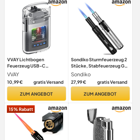
Camping (ohne Gas)
Lagerfeuer (Ohne Gas)
(Schwarz)
VVAY Lichtbogen
Sondiko Sturmfeuerzeug 2
Feuerzeug USB-C
Stücke, Stabfeuerzeug Gas
Aufladbar, Elektrisches
Nachfüllbar, Camping
VVAY
Sondiko
Plasma-Sturmfeuerzeug
10,99 €
gratis Versand
27,99 €
gratis Versand
ZUM ANGEBOT
ZUM ANGEBOT
15% Rabatt