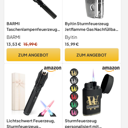
BARMI
Byitin Sturmfeuerzeug
Taschenlampenfeuerzeug,
Jetflamme Gas Nachfüllbar,
Lichtschwertfeuerzeug,
Jet Feuerzeug 2 Flamme mit
BARMI
Byitin
tragbares
Lochschneider,
13,53 €
15,99 €
15,99 €
Taschenlampenfeuerzeug,
Feuerzeuge für Kerzen,
hochtemperaturbeständig
Geschenk für Männer,
ZUM ANGEBOT
ZUM ANGEBOT
es Feuerzeug, recycelbares
Väter, Camping
aufblasbares Feuerzeug
Enthusiasten (Verkauft
(ohne Kraftstoff)
ohne Gas)
Lichtschwert Feuerzeug,
Sturmfeuerzeug
Sturmfeuerzeug
personalisiert mit