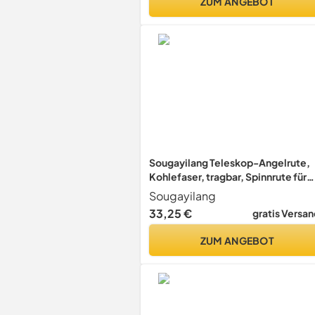
ZUM ANGEBOT
Sougayilang Teleskop-Angelrute,
Kohlefaser, tragbar, Spinnrute für
Boot, Salzwasser und Süßwasser, 2
Sougayilang
m
33,25 €
gratis Versan
ZUM ANGEBOT