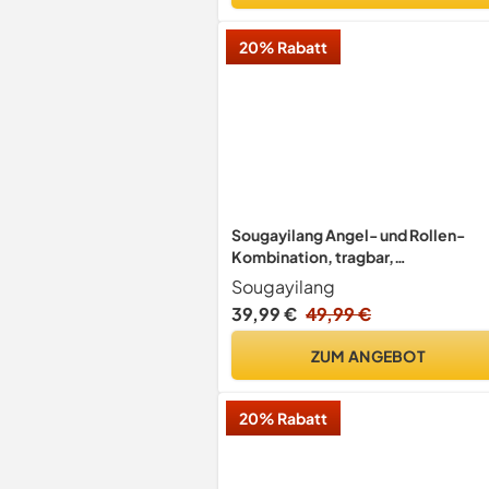
20% Rabatt
Sougayilang Angel- und Rollen-
Kombination, tragbar,
Teleskopangel, Stationärrolle, für
Sougayilang
Reisen/Salzwasser/Süßwasser-
39,99 €
49,99 €
Angeln, 2.1M/6.89FT Rod+XY3000
Reel
ZUM ANGEBOT
20% Rabatt