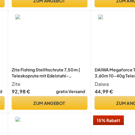
ZUM ANGEBOT
ZUM AN
Zite Fishing Stellfischrute 7,50 m |
DAIWA Megaforce T
Teleskoprute mit Edelstahl-
3,60m 10-40g Tele
,4
Rollensitz | 50–160 g Wurfgewicht |
Allroundrute 11496
Zite
Daiwa
Kohlefaser-Rute für Zander & Hecht |
92,98 €
44,99 €
d
gratis Versand
8-teilig | Transportlänge 137 cm mit
Stoff-Futteral
ZUM ANGEBOT
ZUM AN
15% Rabatt