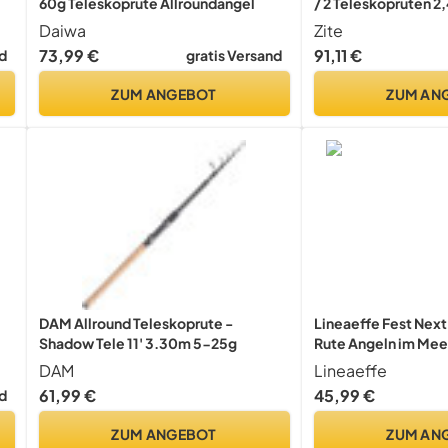
60g Teleskoprute Allroundangel
/ 2 Teleskopruten 2
Angelrollen mit Sch
Daiwa
Zite
Alu-Ersatzspulen / 
73,99 €
91,11 €
d
gratis Versand
Rutentasche 100c
ZUM ANGEBOT
ZUM AN
DAM Allround Teleskoprute -
Lineaeffe Fest Next
Shadow Tele 11' 3.30m 5-25g
Rute Angeln im Meer
ea
Teleskopische Car
DAM
Lineaeffe
61,99 €
45,99 €
d
ZUM ANGEBOT
ZUM AN