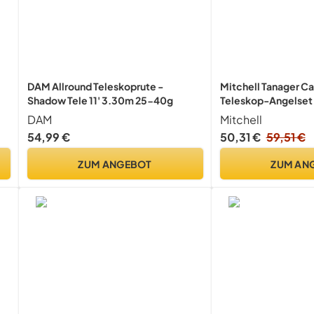
DAM Allround Teleskoprute -
Mitchell Tanager C
Shadow Tele 11' 3.30m 25-40g
Teleskop-Angelset
Einer Ruten- und R
DAM
Mitchell
ür
Schnur und Ködern 
54,99 €
50,31 €
59,51 €
Forelle und Barsch
Teleskop - 2.70m H
ZUM ANGEBOT
ZUM AN