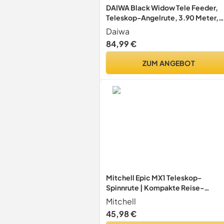
DAIWA Black Widow Tele Feeder,
Teleskop-Angelrute, 3.90 Meter,
120 Gramm, 11574-395
Daiwa
84,99 €
ZUM ANGEBOT
Mitchell Epic MX1 Teleskop-
Spinnrute | Kompakte Reise-
Angelrute für Süß- und Salzwasser 
Mitchell
Leichter Carbon-Rohling | Ideal für
45,98 €
Bass, Forelle & Barsch | Eva-Griff |