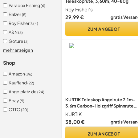
Teleskoprute, 3,60m, 40-80g
Paradox Fishing
(6)
Roy Fisher's
Balzer
(5)
29,99 €
gratis Versan
Roy Fisher's
(4)
ZUM ANGEBOT
A&N
(3)
Goture
(3)
mehr anzeigen
Shop
Amazon
(96)
Kaufland
(22)
Angelplatz.de
(24)
KURTIK Teleskop Angelrute 2.1m-
Ebay
(9)
3.6m Carbon-Holzgriff Spinnrute
OTTO
(20)
Extra Heavy Karpfenangeln Pole S
KURTIK
Tackle (3.6M)
38,00 €
gratis Versan
ZUM ANGEBOT