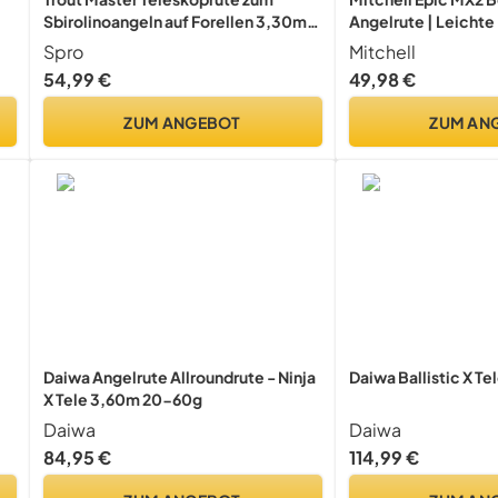
Sbirolinoangeln auf Forellen 3,30m
Angelrute | Leicht
5-20g Tactical Trout Tele Sbiro Rute
Wurfrute für Meer &
Spro
Mitchell
ür
Carbon Konstruktion 
54,99 €
49,98 €
Makrele, Bass, Hec
Brandungsangeln | 
ZUM ANGEBOT
ZUM AN
3.9m | 20-60g
Daiwa Angelrute Allroundrute - Ninja
Daiwa Ballistic X T
X Tele 3,60m 20-60g
Daiwa
Daiwa
84,95 €
114,99 €