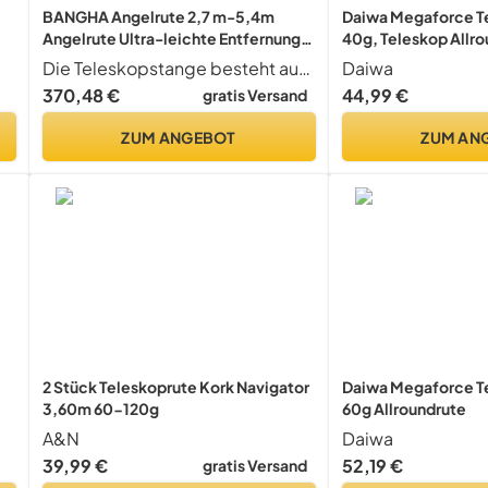
BANGHA Angelrute 2,7 m-5,4m
Daiwa Megaforce T
Angelrute Ultra-leichte Entfernung
40g, Teleskop Allro
Wurfpol Lange Abschnitte
11496-335
Die Teleskopstange besteht aus Kohlefaser und ist daher hart, langlebig und sehr leicht. Einfach zu tragen und in den Rucksack zu stecken, sodass Sie reisen und angeln können, wann und wo immer Sie möchten. Mit den Merkmalen guter Elastizität und starker Tragfähigkeit.
Daiwa
Teleskopfischen Angelgerät
370,48 €
44,99 €
gratis Versand
Teleskoprute (Length : 3.0M)
ZUM ANGEBOT
ZUM AN
2 Stück Teleskoprute Kork Navigator
Daiwa Megaforce T
3,60m 60-120g
60g Allroundrute
|
A&N
Daiwa
39,99 €
52,19 €
gratis Versand