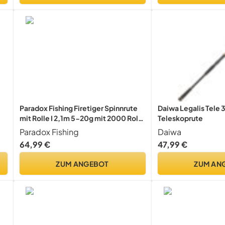
Paradox Fishing Firetiger Spinnrute
Daiwa Legalis Tele
mit Rolle I 2,1m 5-20g mit 2000 Rolle
Teleskoprute
I Spinnruten perfekt für Barsch Rute
Paradox Fishing
Daiwa
64,99 €
47,99 €
ZUM ANGEBOT
ZUM AN