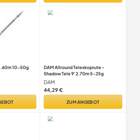
 3.60m 10-50g
DAM Allround Teleskoprute -
Shadow Tele 9' 2.70m 5-25g
DAM
44,29 €
GEBOT
ZUM ANGEBOT