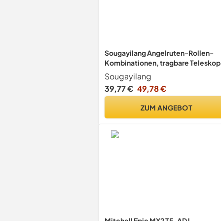
Sougayilang Angelruten-Rollen-
Kombinationen, tragbare Teleskop
Angelruten-Spinnrollen für die
Sougayilang
Reise-Salzwasser-
39,77 €
49,78 €
Süßwasserfischerei (1.8M/5.9FT
Rute-2000 Rolle)
ZUM ANGEBOT
Mitchell Epic MX2 TE-ADJ