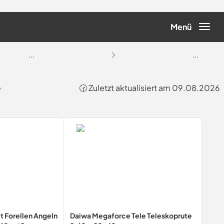
Menü
...
...
e
🕝 Zuletzt aktualisiert am 09.08.2026
et Forellen Angeln
Daiwa Megaforce Tele Teleskoprute