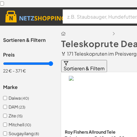
Sortieren & Filtern
Teleskoprute De
🏅 171 Teleskopruten im Preisverg
Preis
Sortieren & Filtern
22 €
-
371 €
Marke
Daiwa
(40)
DAM
(23)
Zite
(15)
Mitchell
(10)
Roy Fishers Allround Tele
Sougayilang
(8)