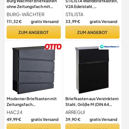
Burg Wächter Briefkasten
STILISTA Wandbriefkasten,
ohne Zeitungsfach mit
V2A Edelstahl,
Namensschild, Rostfreier
Zeitungsfach, Modellwahl,
BURG-WÄCHTER
STILISTA
Edelstahl, Einwurf-Format
Halbrund
111,32 €
gratis Versand
33,99 €
gratis Versand
DIN C4, Inkl. 2 Schlüssel,
OSLO 3767 NI, Edelstahl
ZUM ANGEBOT
ZUM ANGEBOT
Moderner Briefkasten mit
Briefkasten aus Verzinktem
Zeitungsfach
Stahl, Größe M (DIN A4
Pulverbeschichtet matt
Post), Moderner
HAC24
ARREGUI
schwarz Wandbriefkasten
Wandbriefkasten für den
49,99 €
gratis Versand
39,90 €
gratis Versand
Postkasten
Außenbereich mit
Schutzklappe für Einwurf