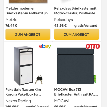
Metzler moderner
Relaxdays Briefkasten mit
Briefkasten in Anthrazit und
Motiv-Glastür, Postkasten
Holzoptik,
Edelstahl, abschließbar,
Metzler
Relaxdays
Wandbriefkasten mit
HBT: ca. 30,5 x 35,5 x 14
76,49 €
43,98 €
gratis Versand
Zeitungsfach, Postkasten
cm, silber / grau
mit Zeitungsfach Anton
ZUM ANGEBOT
ZUM ANGEBOT
Paketbriefkasten Kim
MOCAVI Box 713
Korona Paketbox für
Briefkasten Anthrazit RAL
Pakete Päckchen
7016 matt – wetterfest,
Nexos Trading
MOCAVI
Warensendungen und
rostfrei, mit Zeitungsbox
149,99 €
gratis Versand
99,99 €
gratis Versand