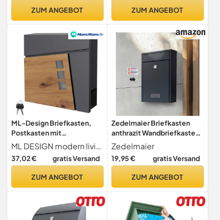
ZUM ANGEBOT
ZUM ANGEBOT
ML-Design Briefkasten,
Zedelmaier Briefkasten
Postkasten mit
anthrazit Wandbriefkasten
Zeitungsfach, 37x37x11 cm
mit Schloss Briefkasten
ML DESIGN modern living
Zedelmaier
Anthrazit/Holzoptik aus
inkl. 2 Schlüssel passend für
37,02 €
gratis Versand
19,95 €
gratis Versand
Stahl, Abschließbar mit 2
DIN B5 Umschlag (anthrazit
Schlüssel, Moderner Design
7,5 X 21,5 X 30,2 cm)
ZUM ANGEBOT
ZUM ANGEBOT
Wandbriefkasten mit
Zeitungsrolle, Mailbox für
Wandmontage