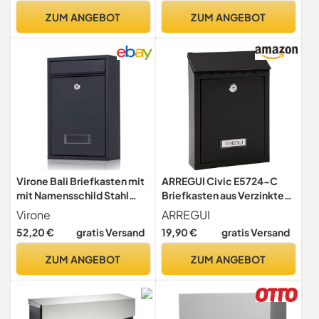
Schlüssel | Moderner
DIN C4, 2 Schlüssel, AMZ
ZUM ANGEBOT
ZUM ANGEBOT
Briefkasten zum
2500 NI
abschließen |
Virone Bali Briefkasten mit
ARREGUI Civic E5724-C
mit Namensschild Stahl
Briefkasten aus Verzinktem
verzinkt mit Einem
Stahl, Größe S (DIN A5
Virone
ARREGUI
Schlüssel (Anthrazit)
Post), Wandbriefkasten für
52,20 €
gratis Versand
19,90 €
gratis Versand
den Außenbereich mit
Schutzklappe und
ZUM ANGEBOT
ZUM ANGEBOT
Namensschild, Postkasten
für Draußen, Einfache
Montage, Schwarz