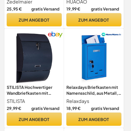
Zedelmaier
HUAOAO
Wandpostkasten für Briefe
25,95 €
gratis Versand
19,99 €
gratis Versand
Stilvolle sichere Postbox
für Zuhause und Büro
ZUM ANGEBOT
ZUM ANGEBOT
STILISTA Hochwertiger
Relaxdays Briefkasten mit
Wandbriefkasten mit
Namensschild, aus Metall,
Zeitungsfach,
mit 2 Schlüsseln,
STILISTA
Relaxdays
Pulverbeschichtung,
Postkasten schmal, HxBxT:
29,99 €
gratis Versand
18,99 €
gratis Versand
Designwahl - Halbrund,
30,5 x 21 x 7 cm, blau
Anthrazit
ZUM ANGEBOT
ZUM ANGEBOT