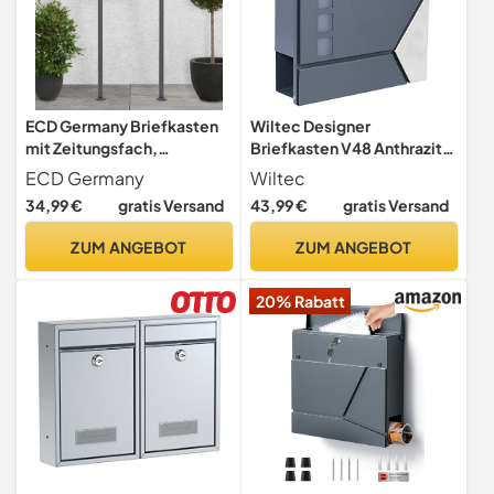
ECD Germany Briefkasten
Wiltec Designer
mit Zeitungsfach,
Briefkasten V48 Anthrazit
Anthrazit/Silber,
und Edelstahl 370 x 105 x
ECD Germany
Wiltec
37x10,5x36,5 cm, aus
370 mm, Wandbriefkasten
34,99 €
gratis Versand
43,99 €
gratis Versand
Edelstahl, Sichtfenster,
mit Schloss, Sichtfenstern,
inkl. 2 Schlüssel,
Zeitungsrolle, Postkasten
ZUM ANGEBOT
ZUM ANGEBOT
Montagematerial,
aus galvanisiertem Stahl
Moderner
20% Rabatt
Wandbriefkasten,
Postkasten Mailbox
Zeitungsrolle