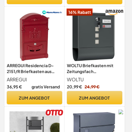
2 Schlüssel, modern,
einfache Montage,
16% Rabatt
anthrazit GMB052G01
ARREGUI Residencia D-
WOLTU Briefkasten mit
2151/R Briefkasten aus
Zeitungsfach
Aluminium im klassischen
Sichtfenstern, Postkasten
ARREGUI
WOLTU
Stil, Größe M (DIN A4),
mit Namensschild
36,95 €
gratis Versand
20,99 €
24,99 €
Eleganter und Dekorativer
personalisiert,
Wandbriefkasten für
Wandbriefkasten
ZUM ANGEBOT
ZUM ANGEBOT
Draußen mit Namensschild,
abschließbar, inkl. 2
Einfache Montage, rot
Schlüssel, modern, 10 x
30,8 x 33,8 cm, Anthrazit
BK006an4