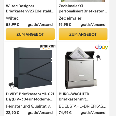
Wiltec Designer
Zedelmaier XL
Briefkasten V23 Edelstahl
personalisiert Briefkasten
370 x 102 x 370 mm,
mit Edelstahl Namensschild
Wiltec
Zedelmaier
Wandbriefkasten mit
Anthrazit Wandbriefkasten
58,99 €
gratis Versand
19,95 €
gratis Versand
Schloss und Zeitungsrolle,
Postkasten Briefkasten mit
Postkasten aus Stahl
Schloss Mailbox inkl. 4
ZUM ANGEBOT
ZUM ANGEBOT
Schlüsseln Letter Box 9.5 x
35 x 28 cm
DIVID® Briefkasten (MD 021
BURG-WÄCHTER
B)/(DIV-304) in Modernem
Briefkasten mit
Design | Wandmontage inkl
Zeitungsfach und
Feinster und Qualitativer Edelstahl Durch das pulverbeschichtete Edelstahl haben Sie mit dem Briefkasten von DIVID einen nicht nur optisch ansprechenden Postempfänger sondern auch noch einen Langlebigen und robusten gleich dazu.
EDELSTAHL-BRIEFKASTEN Der Briefkasten aus Edelstahl verfügt über ein Kippdach, sodass der Inhalt optimal vor Wettereinflüssen geschützt ist. Er eignet sich sowohl zur Wandmontage als auch zum Aufstellen an einem passenden Ständer (BURG-WÄCHTER Uni 150).
Schrauben und Dübel |
Namensschild, Rostfreier
22,90 €
gratis Versand
74,99 €
gratis Versand
Wandbriefkasten inkl. 2
Edelstahl, Einwurf-Format