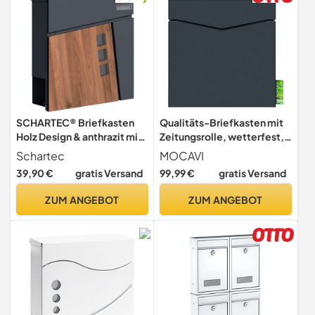
SCHARTEC® Briefkasten
Qualitäts-Briefkasten mit
Holz Design & anthrazit mit
Zeitungsrolle, wetterfest,
Zeitungsfach modern &
rostfrei, Premium aus
Schartec
MOCAVI
groß Wandbriefkasten
Europa, MOCAVI Box 710
39,90 €
gratis Versand
99,99 €
gratis Versand
Postkasten
ZUM ANGEBOT
ZUM ANGEBOT