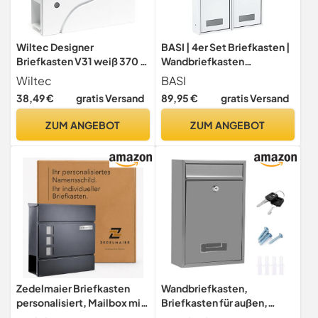
Wiltec Designer
BASI | 4er Set Briefkasten |
Briefkasten V31 weiß 370 x
Wandbriefkasten
105 x 370 mm,
Kompaktbriefkasten | DIN
Wiltec
BASI
Wandbriefkasten mit
B5 | Namensschild jeweils 2
38,49 €
gratis Versand
89,95 €
gratis Versand
Schloss, Sichtfenstern und
Schlüssel |
Zeitungsrolle, Postkasten
Befestigungsmaterial |
ZUM ANGEBOT
ZUM ANGEBOT
aus pulverbeschichtetem
Briefkastenanlage |
Stahl
Stahlbriefkasten | Weiß
Matt | 4 Stück
Zedelmaier Briefkasten
Wandbriefkasten,
personalisiert, Mailbox mit
Briefkasten für außen,
Zeitungsfach, Anthrazit
wasserdichter