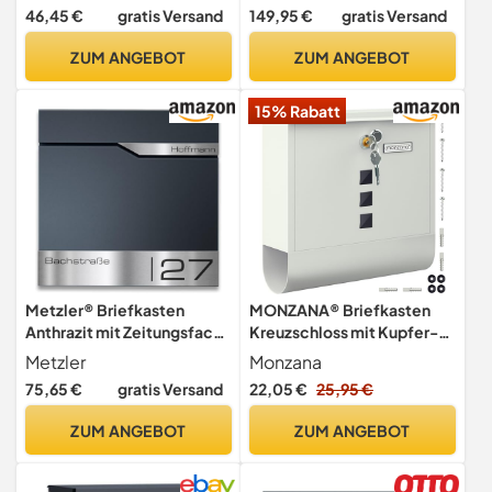
Schlüsseln, Verzinkter
Namensschild |
46,45 €
gratis Versand
149,95 €
gratis Versand
Stahl, Journal 5867 E, Eisen,
Zylinderschloss mit 2
Stahl Eisenfärbig
Schlüssel | inkl.
ZUM ANGEBOT
ZUM ANGEBOT
Befestigungsmaterial |
Briefkastenanlage | 4 Stück
15% Rabatt
Metzler® Briefkasten
MONZANA® Briefkasten
Anthrazit mit Zeitungsfach,
Kreuzschloss mit Kupfer-
personalisiert mit
Schließzylinder drehbare
Metzler
Monzana
Lasergravur,
Abdeckung 31x10x34 cm
75,65 €
gratis Versand
22,05 €
25,95 €
Wandbriefkasten mit
Sichtfenster Namensschild
austauschbarem Edelstahl-
Zeitungsfach einfache
ZUM ANGEBOT
ZUM ANGEBOT
Namensschild, rostfreier
Montage legierter Stahl 2
moderner Postkasten,10
Schlüssel Postkasten Weiß
Jahre Ersatzteile, Siebert