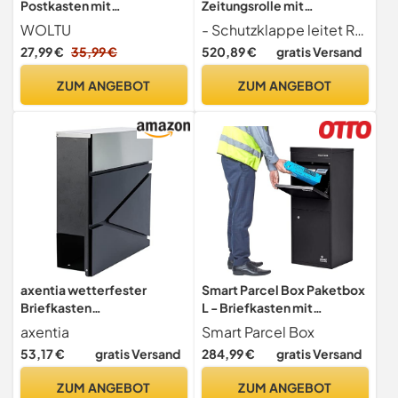
Postkasten mit
Zeitungsrolle mit
Zeitungsfach Sichtfenstern
Namensschild und großem
WOLTU
- Schutzklappe leitet Regen ab - Dieses Produkt wurde speziell für den Einsatz im Freien entwickelt und bietet optimalen Schutz vor Witterungseinflüssen. Dank der robusten und wetterfesten Konstruktion hält es selbst extremen Bedingungen stand.
Klappdeckel, 37x37x10,5
Briefschlitz
27,99 €
35,99 €
520,89 €
gratis Versand
cm, Wandbriefkasten
Wandbriefkasten
abschließbar, mit 2
Postkasten Schwarz 2X
ZUM ANGEBOT
ZUM ANGEBOT
Schlüsseln, Modern,
Schlüssel [ca. 330 x 300 x
Schwarz BK005sz
90 mm] Moderner
Briefkasten SN3670-2
axentia wetterfester
Smart Parcel Box Paketbox
Briefkasten
L - Briefkasten mit
anthrazit/Silber mit
Paketfach wetterfest,
axentia
Smart Parcel Box
Zeitungsfach, ca. 37x37x11
schwarz
53,17 €
gratis Versand
284,99 €
gratis Versand
cm
ZUM ANGEBOT
ZUM ANGEBOT