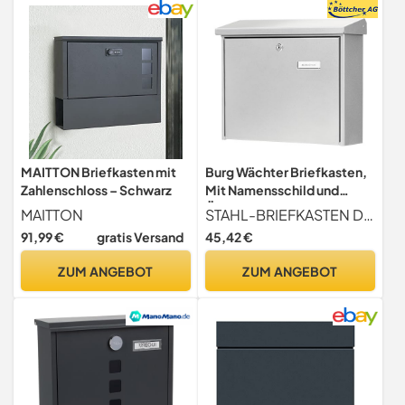
MAITTON Briefkasten mit
Burg Wächter Briefkasten,
Zahlenschloss – Schwarz
Mit Namensschild und
Öffnungsstopp, A4
MAITTON
STAHL-BRIEFKASTEN Der Briefkasten aus verzinktem Stahl ist hochwertig beschichtet und verfügt über ein Kippdach, sodass der Inhalt optimal vor Wettereinflüssen geschützt ist. Er eignet sich sowohl zur Wandmontage als auch zum Aufstellen an einem passenden Ständer (BURG-WÄCHTER Universal 150).
Einwurf-Format, Inkl. 2
91,99 €
gratis Versand
45,42 €
Schlüsseln, Verzinkter
Stahl, Journal 5867 Si, Silber
ZUM ANGEBOT
ZUM ANGEBOT