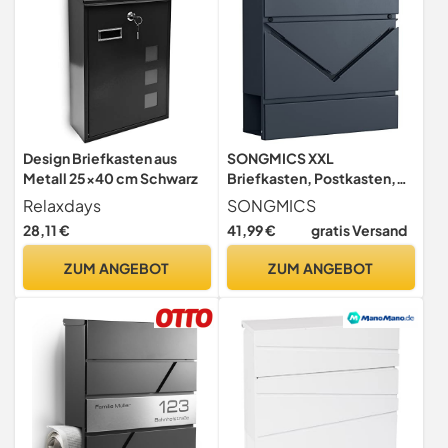
Design Briefkasten aus
SONGMICS XXL
Metall 25x40 cm Schwarz
Briefkasten, Postkasten,
Zeitungsfach, V-förmiges
Relaxdays
SONGMICS
Sichtfenster, Schloss,
28,11 €
41,99 €
gratis Versand
modern, einfache
Montage, anthrazit
ZUM ANGEBOT
ZUM ANGEBOT
GMB054G01