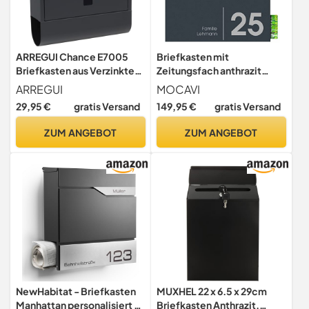
ARREGUI Chance E7005
Briefkasten mit
Briefkasten aus Verzinktem
Zeitungsfach anthrazit
Stahl mit Zeitungsrolle,
MOCAVI Box 713 NF72a,
ARREGUI
MOCAVI
Postkasten + Zeitungsbox,
Postkasten mit
29,95 €
gratis Versand
149,95 €
gratis Versand
Größe M (DIN A4)
Hausnummer und Name,
Wandbriefkasten mit
Wand-Briefkasten mit
ZUM ANGEBOT
ZUM ANGEBOT
Zeitungsfach,
Zeitungsrolle, rostfrei,
Sichtfenstern,
wetterfest
Namensschild, anthrazit
grau
NewHabitat - Briefkasten
MUXHEL 22 x 6.5 x 29cm
Manhattan personalisiert -
Briefkasten Anthrazit,