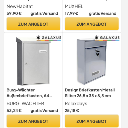
Anthrazit RAL 7016
Briefkasten mit
NewHabitat
MUXHEL
Zeitungsfach, Briefkaste
59,90 €
gratis Versand
17,99 €
gratis Versand
mit Namensschild,
Postkasten,
ZUM ANGEBOT
ZUM ANGEBOT
Sichtfenster,Wandbriefkas
ten mit Namensschild, mit 2
Schlüssel, Schwarz
Burg-Wächter
Design Briefkasten Metall
Außenbriefkasten, A4
Silber 26,5 x 35 x 8,5 cm
Einwurf-Format, Vollflächig
BURG-WÄCHTER
Relaxdays
verzinkt, Strukturlackiert,
53,24 €
gratis Versand
25,18 €
Letter 5832 Si, Silber
ZUM ANGEBOT
ZUM ANGEBOT