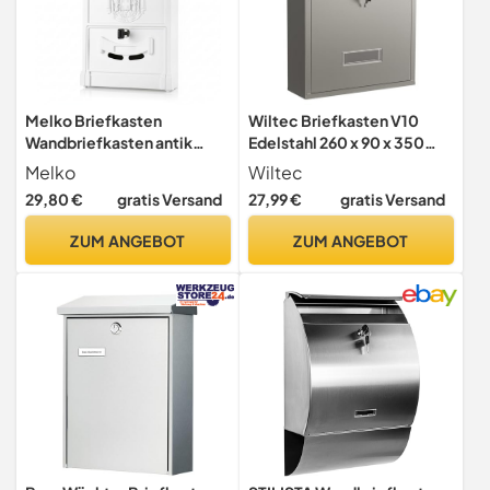
Melko Briefkasten
Wiltec Briefkasten V10
Wandbriefkasten antik
Edelstahl 260 x 90 x 350
abschließbar 25,5x8,6x41
mm, Wandbriefkasten mit
Melko
Wiltec
cm Weiß
Schloss und Namensschild,
29,80 €
gratis Versand
27,99 €
gratis Versand
Postkasten aus Stahl
ZUM ANGEBOT
ZUM ANGEBOT