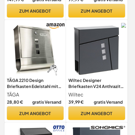
Briefe mit Paketsafe
10L
ZUM ANGEBOT
ZUM ANGEBOT
TÄGA 2210 Design
Wiltec Designer
Briefkasten Edelstahl mit
Briefkasten V24 Anthrazit
Zeitungsfach I 3
370 x 105 x 370 mm,
TÄGA
Wiltec
Sichtfenster I Platz für
Wandbriefkasten mit
28,80 €
gratis Versand
39,99 €
gratis Versand
Namensschild I
Schloss, Sichtfenstern und
abschließbar, 2 Schlüssel
Zeitungsrolle, Postkasten
ZUM ANGEBOT
ZUM ANGEBOT
inkl. I einfacher Anbau inkl.
aus pulverbeschichtetem
Befestigungsmaterial
Stahl