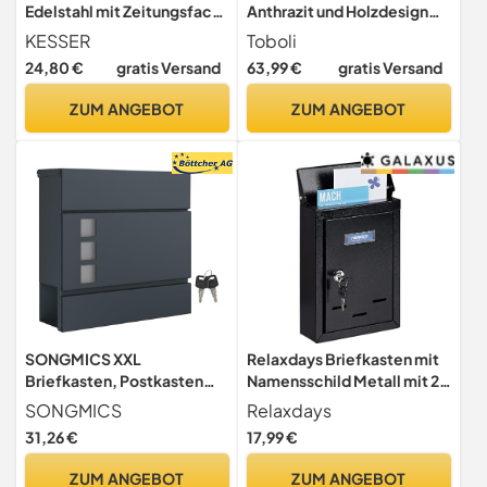
Edelstahl mit Zeitungsfach
Anthrazit und Holzdesign
Namensschild,
410 x 130 x 370 mm,
KESSER
Toboli
Sichtfenster, gebürstet, 3X
Wandbriefkasten mit
24,80 €
gratis Versand
63,99 €
gratis Versand
Schlüssel abschließbar,
Schloss, Soft Close Klappe
Pulverbeschichtet,
und Zeitungsfach,
ZUM ANGEBOT
ZUM ANGEBOT
Wandmontage, groß, inkl.
Postkasten aus Stahl
Montagematerial Schwarz
pulverbeschichtet
SONGMICS XXL
Relaxdays Briefkasten mit
Briefkasten, Postkasten
Namensschild Metall mit 2
mit Zeitungsfach, 10,5 x 37
Schlüsseln Postkasten
SONGMICS
Relaxdays
x 37 cm, Aufkleber gegen
schmal HxBxT: 26 5 x 19 x 6 5
31,26 €
17,99 €
unerwünschte Werbung,
cm schwarz 10030688_46
Sichtfenster, abschließbar,
ZUM ANGEBOT
ZUM ANGEBOT