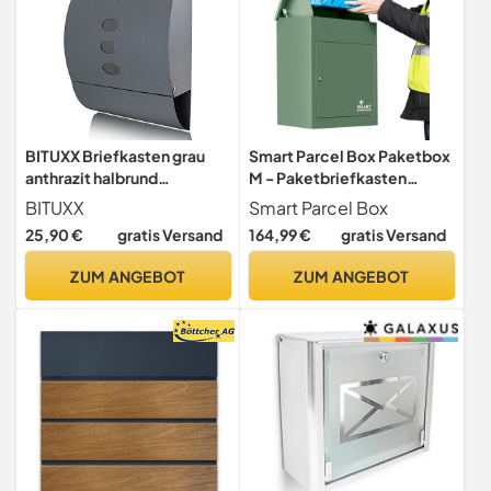
BITUXX Briefkasten grau
Smart Parcel Box Paketbox
anthrazit halbrund
M - Paketbriefkasten
Postbriefkasten
wetterfest, grün
BITUXX
Smart Parcel Box
Wandbriefkasten
25,90 €
gratis Versand
164,99 €
gratis Versand
Zeitungsfach
ZUM ANGEBOT
ZUM ANGEBOT