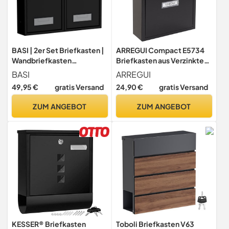
BASI | 2er Set Briefkasten |
ARREGUI Compact E5734
Wandbriefkasten
Briefkasten aus Verzinktem
Kompaktbriefkasten | DIN
Stahl, Größe S (DIN A5
BASI
ARREGUI
B5 | Namensschild jeweils 2
Post), Wandbriefkasten für
49,95 €
gratis Versand
24,90 €
gratis Versand
Schlüssel |
den Außenbereich,
Befestigungsmaterial |
Wasserfest, Postkasten mit
ZUM ANGEBOT
ZUM ANGEBOT
Briefkastenanlage |
Namensschild, 2 Schlüssel,
Stahlbriefkasten | Schwarz
Einfache Montage,
Matt | 2 Stück
Schwarz
KESSER® Briefkasten
Toboli Briefkasten V63