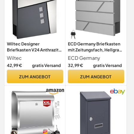
Wiltec Designer
ECD Germany Briefkasten
Briefkasten V24 Anthrazit
mit Zeitungsfach, Hellgrau,
und Edelstahl 370 x 105 x
37x11x37 cm, aus Edelstahl
Wiltec
ECD Germany
370 mm, Wandbriefkasten
pulverbeschichtet, inkl. 2
42,99 €
gratis Versand
32,99 €
gratis Versand
mit Schloss, Sichtfenstern
Schlüssel,
und Zeitungsrolle,
Montagematerial,
ZUM ANGEBOT
ZUM ANGEBOT
Postkasten aus
Moderner Design
pulverbeschichtetem Stahl
Wandbriefkasten,
Postkasten Mailbox
Zeitungsrolle