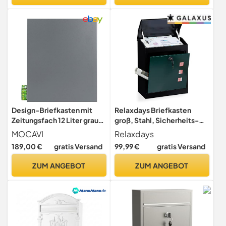
Design-Briefkasten mit
Relaxdays Briefkasten
Zeitungsfach 12 Liter grau-
groß, Stahl, Sicherheits-
aluminium (RAL 9007)
Klappe, Schloss, HxBxT: 53
MOCAVI
Relaxdays
MOCAVI Box 111
x 43,5 x 26 cm,
189,00 €
gratis Versand
99,99 €
gratis Versand
Wandbriefkasten
Wandbriefkasten,
Postkasten Zeitungsrolle
Schwarz-Grün
ZUM ANGEBOT
ZUM ANGEBOT