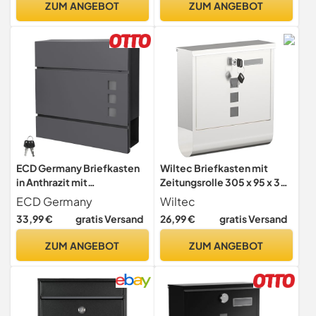
ZUM ANGEBOT
ZUM ANGEBOT
3877 Ni
9,5 cm nostalgischer
Postkasten mit rundem
Dach, schwarz
ECD Germany Briefkasten
Wiltec Briefkasten mit
in Anthrazit mit
Zeitungsrolle 305 x 95 x 335
Zeitungsfach, Schloss und 2
mm, Wandbriefkasten mit
ECD Germany
Wiltec
Schlüsseln, inkl.
Namensschild,
33,99 €
gratis Versand
26,99 €
gratis Versand
Montagematerial,
Sichtfenstern, Schloss und
37x10,5x36,5 cm, Stahl,
Zeitungsrolle, Postkasten
ZUM ANGEBOT
ZUM ANGEBOT
Moderner Design
aus Edelstahl
Wandbriefkasten,
Postkasten, Mailbox mit
Zeitungsrolle