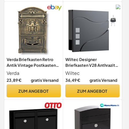
Verda Briefkasten Retro
Wiltec Designer
Antik Vintage Postkasten
Briefkasten V28 Anthrazit
Wandbriefkasten Alu 3D-
370 x 105 x 370 mm,
Verda
Wiltec
Relief Schwarz [40 x 25,5 x
Wandbriefkasten mit
23,89 €
gratis Versand
36,49 €
gratis Versand
9cm] Klassischer Antiker
Schloss, Sichtfenstern und
Metallbriefkasten SN3663-
Zeitungsrolle, Postkasten
ZUM ANGEBOT
ZUM ANGEBOT
3
aus pulverbeschichtetem
Stahl