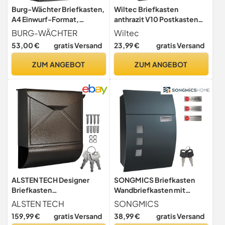
Burg-Wächter Briefkasten,
Wiltec Briefkasten
A4 Einwurf-Format,
anthrazit V10 Postkasten
Vollflächig verzinkt,
mit Namensschild, großem
BURG-WÄCHTER
Wiltec
Strukturlackiert, Letter
Briefschlitz und 2
53,00 €
gratis Versand
23,99 €
gratis Versand
5832 E, Eisen
Schlüsseln
Wandbriefkasten aus
ZUM ANGEBOT
ZUM ANGEBOT
pulverbeschichtetem Stahl
ALSTEN TECH Designer
SONGMICS Briefkasten
Briefkasten
Wandbriefkasten mit
Wandbriefkasten
Sichtfenster, Platz für
ALSTEN TECH
SONGMICS
Postkasten Braun Antik
Namen, 2 Schlüssel, Grau
159,99 €
gratis Versand
38,99 €
gratis Versand
Anthrazit GMB030G02