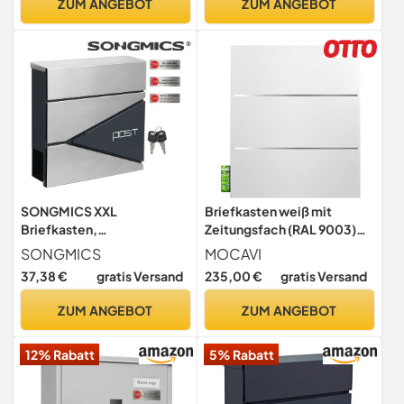
ZUM ANGEBOT
ZUM ANGEBOT
und Schloss, Postkasten für
Draußen, Schwarz
SONGMICS XXL
Briefkasten weiß mit
Briefkasten,
Zeitungsfach (RAL 9003)
abschließbarer
MOCAVI Box 141
SONGMICS
MOCAVI
Wandbriefkasten, mit
Postkasten Edelstahl-
37,38 €
gratis Versand
235,00 €
gratis Versand
Zeitungsfach, einfache
Detail V2A Wand-
Montage, modern,
Briefkasten mit
ZUM ANGEBOT
ZUM ANGEBOT
anthrazit-silbern GMB51AS
Zeitungsrolle groß modern
deutsche Marken-Qualität
12% Rabatt
5% Rabatt
DIN A4