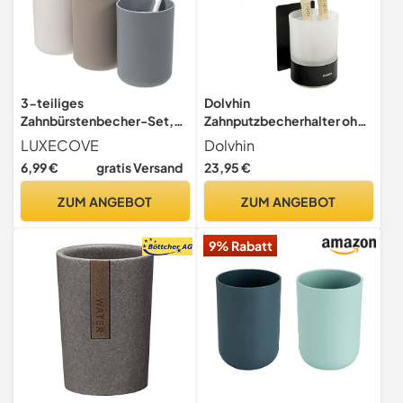
3-teiliges
Dolvhin
Zahnbürstenbecher-Set,
Zahnputzbecherhalter ohne
lebensmittelecht, Anti-
Bohren | Milchglas
LUXECOVE
Dolvhin
Fall-Kunststoff,
Zahnputzbecher zum
6,99 €
gratis Versand
23,95 €
Zahnbürstenbecher-Set,
Kleben | Zahnbecher &
Kinder, Erwachsene,
Wandhalterung
ZUM ANGEBOT
ZUM ANGEBOT
Zahnbürstenbecher, 300
Zahnbürstenhalter
ml, Zahnbürstenhalter
Edelstahl |
9% Rabatt
Zahnbürstenbecher &
Zahnbürsten Organizer |
Schwarz Matt