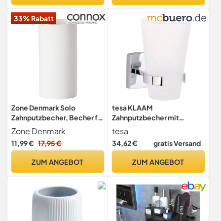
Design, Badaccessoires
33% Rabatt
matt, Seifenspender Bad
Zone Denmark Solo
tesa KLAAM
Zahnputzbecher, Becher für
Zahnputzbecher mit
Zahnbürsten, Porzellan,
Halterung - Becher aus
Zone Denmark
tesa
Weiß, 12,2cm
satiniertem Glas,
11,99 €
17,95 €
34,62 €
gratis Versand
verchromte Wandhalterung
- zur Wandbefestigung
ZUM ANGEBOT
ZUM ANGEBOT
ohne Bohren, inkl.
Klebelösung - 80 mm x 124
mm x 110 mm