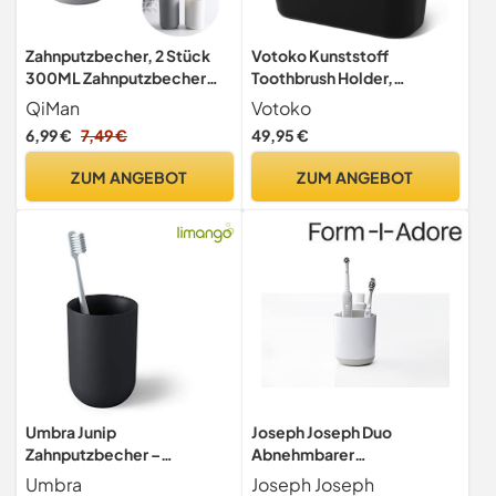
Zahnputzbecher, 2 Stück
Votoko Kunststoff
300ML Zahnputzbecher
Toothbrush Holder,
Kunststoff für Kinder &
Zahnbürstenhalter mit
QiMan
Votoko
Erwachsene, Einfache
Bambus Trennwänd,
6,99 €
7,49 €
49,95 €
Farbe Zahnbecher,
Zahnbürstenständer mit 4
Qualitäts - Lebensmittel -
Zahnbürstenfächer +1
ZUM ANGEBOT
ZUM ANGEBOT
Grad - Kunststoff, Robust,
Zahnpastafach, Elektrische
Zerbrechungsschutz (Grau,
Zahnbürste Organizer für
Weiß)
Bad Büro Familie, Schwarz
Umbra Junip
Joseph Joseph Duo
Zahnputzbecher –
Abnehmbarer
moderner weißer
Zahnbürstenhalter,
Umbra
Joseph Joseph