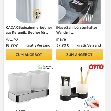
KADAX Badezimmerbecher
iHave Zahnbürstenhalter
aus Keramik, Becher für
Wand mit
Zahnbürsten,
Zahnpastaspender &
KADAX
ihave
Zahnputzbecher,
Schublade, Multi
18,99 €
gratis Versand
39,90 €
gratis Versand
Badbecher, Badezimmer
Toothbrush Holder für
Cup, Zahnbürstenhalter,
Elektrische Zahnbürsten,
ZUM ANGEBOT
ZUM ANGEBOT
Zahnbürstenbecher (Weiß)
Große Halterung ohne
Bohren, Badezimmer
Organizer Set, inkl. 2
Becher, Schwarz