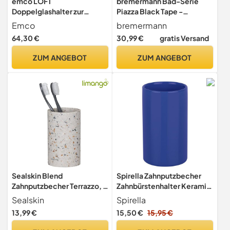
emco LOFT
bremermann Bad-Serie
Doppelglashalter zur
Piazza Black Tape -
Wandmontage, eleganter
Doppel-Glasbecherhalter
Emco
bremermann
und kompakter
ohne Bohren, mit Klebepad
64,30 €
30,99 €
gratis Versand
Zahnbürstenhalter aus
- selbstklebend -
Aluminium und Kristallglas,
Becherhalter,
ZUM ANGEBOT
ZUM ANGEBOT
hochwertiger
Zahnbürstenhalter, aus Glas
Zahnputzbecher,
und Edelstahl, matt schwarz
chromfarben und satiniert,
Chrom
Sealskin Blend
Spirella Zahnputzbecher
Zahnputzbecher Terrazzo, B
Zahnbürstenhalter Keramik
x H x T: 70 x 120 x 70 mm
Tube 7x11,5 cm Blau, Blue
Sealskin
Spirella
13,99 €
15,50 €
15,95 €