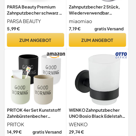
PARSA Beauty Premium
Zahnputzbecher 2 Stück,
Zahnputzbecher schwarz -
Wiederverwendbar
rutschfestes Design für
Zahnputzbecher
PARSA BEAUTY
miaomiao
Zahnbürsten und Zahnpasta
Kunststoff,
5,99 €
7,19 €
gratis Versand
- langlebig & hygienisch,
Zahnbürstenbecher Set,
perfekt für Badezimmer
Mundbecher Trinkbecher
ZUM ANGEBOT
ZUM ANGEBOT
(Grau, Blau)
PRITOK 4er Set Kunststoff
WENKO Zahnputzbecher
Zahnbürstenbecher
UNO Bosio Black Edelstahl
Mehrfarbig
matt - Zahnbürstenhalter
PRITOK
WENKO
Wiederverwendbar für
für Zahnbürste und
14,99 €
gratis Versand
29,74 €
Badezimmer Tragbare
Zahnpasta, Edelstahl