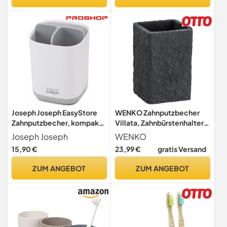
Joseph Joseph EasyStore
WENKO Zahnputzbecher
Zahnputzbecher, kompakt,
Villata, Zahnbürstenhalter
Behälter,
für Zahnbürste und
Joseph Joseph
WENKO
Badezimmeraufbewahrung
Zahnpasta in Naturstein-
15,90 €
23,99 €
gratis Versand
, Weiß/Grau Grau/Weiß
Optik aus hochwertigem
Polyresin, 7,5 x 11 x 7,5 cm in
ZUM ANGEBOT
ZUM ANGEBOT
Grau