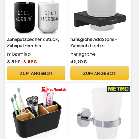
Zahnputzbecher 2 Stück,
hansgrohe AddStoris -
Zahnputzbecher
Zahnputzbecher,
Kunststoff,
Zahnbürstenhalter für
miaomiao
hansgrohe
Zahnbürstenbecher Set,
Wandmontage,
8,39 €
8,89 €
49,90 €
Badezimmer Mundbecher
Zahnbürstenbecher,
Trinkbecher (Schwarz)
verdeckte Befestigung,
ZUM ANGEBOT
ZUM ANGEBOT
Badezimmer Zubehör,
Mattschwarz, 41749670