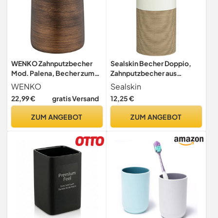
WENKO Zahnputzbecher
Sealskin Becher Doppio,
Mod. Palena, Becher zum
Zahnputzbecher aus
Aufbewahren von
natürlichem Porzellan,
WENKO
Sealskin
Zahnputzutensilien oder
Farbe Sand, handbemalt
22,99 €
gratis Versand
12,25 €
Kosmetikzubehör aus dem
hochwertigem Kunststoff
ZUM ANGEBOT
ZUM ANGEBOT
Polyresin in elegantem
Design, (B/T x H): Ø 8,5 x
10,8 cm, Bronze