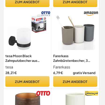
ZUM ANGEBOT
ZUM ANGEBOT
griffiger Rillenstruktur, Ø
8,6 x 11,1 cm,
Schwarz/Natur
tesa Moon Black
Farerkass
Zahnputzbecher aus
Zahnbürstenbecher, 3
satiniertem Glas mit Halter,
Stück 300ML
tesa
Farerkass
matt schwarz - für Bäder im
Zahnputzbecher,
28,21 €
6,79 €
gratis Versand
Industrial Style und
Toothbrush Holder,
Moderne Badezimmer -
Zahnbürsten Becher für
ZUM ANGEBOT
ZUM ANGEBOT
bohrfrei, inkl. Klebelösung
Zahnbürste und Zahnpasta
- 70 mm x 96 mm x 109 mm
aus Kunststoff in
Lebensmittelqualität
Einfacher Stil,
Zahnbürstenhalter