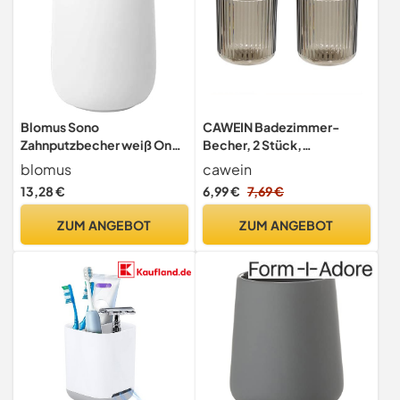
Blomus Sono
CAWEIN Badezimmer-
Zahnputzbecher weiß One
Becher, 2 Stück,
Size
unzerbrechlicher
blomus
cawein
Zahnbürstenbecher,
13,28 €
6,99 €
7,69 €
spülmaschinenfest, Grau
und Grau
ZUM ANGEBOT
ZUM ANGEBOT