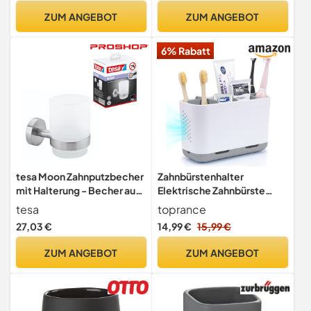
Becher für Paare
rostfrei, 7 x 9.5 x 10.5 cm,
ZUM ANGEBOT
ZUM ANGEBOT
Erwachsene (Weiß Schwarz
Matt
Grün Khaki)
6% Rabatt
tesa Moon Zahnputzbecher
Zahnbürstenhalter
mit Halterung - Becher aus
Elektrische Zahnbürste
satiniertem Glas,
Organizer Grau Stehend für
tesa
toprance
verchromte Wandhalterung
Badezimmer
27,03 €
14,99 €
15,99 €
- zur Wandbefestigung
Waschbecken, Große
ohne Bohren, inkl.
Zahnbürstenständer
ZUM ANGEBOT
ZUM ANGEBOT
Klebelösung - 67mm x
Abflussig mit Verstellbaren
95mm x 107mm
Trennwänden Anti-Rutsch
für Familie, Kinder