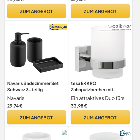
Geburtstagsgeschenk,
Personalisierte Geschenke
ZUM ANGEBOT
ZUM ANGEBOT
| Geschenke für Frauen,
Männer| Initialen Tasse |
Teetasse 250Ml
Navaris Badezimmer Set
tesa EKKRO
Schwarz 3-teilig -
Zahnputzbecher mit
Seifenspender und
Halterung - Becher aus
Navaris
Ein attraktives Duo fürs Bad Edler Zahnputzbecher aus satiniertem Glas, gehalten von einem edlen, verchromten Zahnbecherhalter - ein praktisches Bad-Accessoire, das einen eleganten Akzent setzt
Zahnputzbecher Set mit
satiniertem Glas,
29,74 €
33,98 €
Seifenschale - Dekoratives
verchromte Wandhalterung
Badzubehör - Bad
- zur Wandbefestigung
ZUM ANGEBOT
ZUM ANGEBOT
Accessoires aus Kunstharz
ohne Bohren, inkl.
- Design matt
Klebelösung - 67mm x
95mm x 110mm