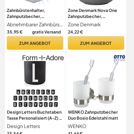
Zahnbürstenhalter,
Zone Denmark Nova One
Zahnputzbecher,
Zahnputzbecher,
Abnehmbarer
Zahnbürstenbecher aus
Abnehmbarer Zahnbürstenhalter Dieser Zahnbürstenhalter ist abnehmbar und kann leicht in drei Teile zerlegt werden den Becherkörper, den Becherboden und den Klappe. Im Boden befindet sich ein Abflussloch, durch das das Wasser bei Bedarf abfließen kann, damit er schnell trocknet.
Zone Denmark
Zahnbürstenhalter
Keramik mit Soft Touch-
35,95 €
gratis Versand
24,22 €
Kunststoff, Toothbrush
Beschichtung, Durchm. 8
Holder, Badezimmer
cm, Höhe 10 cm, Grau
ZUM ANGEBOT
ZUM ANGEBOT
Elektrischer
Zahnbürstenhalter mit
Abflussloch, 2
Zahnbürstenfächer+1
Aufbewahrungsschlitz
Design Letters Buchstaben
WENKO Zahnputzbecher
Tasse Personalisiert (A-Z) |
Duo Bosio Edelstahl matt
Kaffeebecher Porzellan
Design Letters
WENKO
Schwarz |
23,54 €
41,64 €