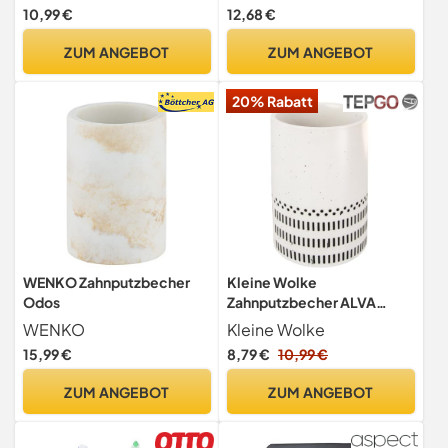
Harzhalter und Organizer,
kompatibel mit manuellen
10,99 €
12,68 €
perfekt für Zahnbürsten,
und elektrischen
Make-up-Pinsel und
Zahnbürsten, Badezimmer-
ZUM ANGEBOT
ZUM ANGEBOT
Verschiedene Badeartikel,
Organisator, weiß, klein
Schwarz
20% Rabatt
WENKO Zahnputzbecher
Kleine Wolke
Odos
Zahnputzbecher ALVA
Schwarz-Weiß
WENKO
Kleine Wolke
15,99 €
8,79 €
10,99 €
ZUM ANGEBOT
ZUM ANGEBOT