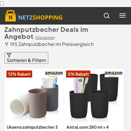
Zahnputzbecher Deals im
Angebot
(Disclaimer)
🏅 195 Zahnputzbecher im Preisvergleich
Sortieren & Filtern
12% Rabatt
5% Rabatt
Ukaeno zahnputzbecher 3
AstraLoom 280 ml × 4