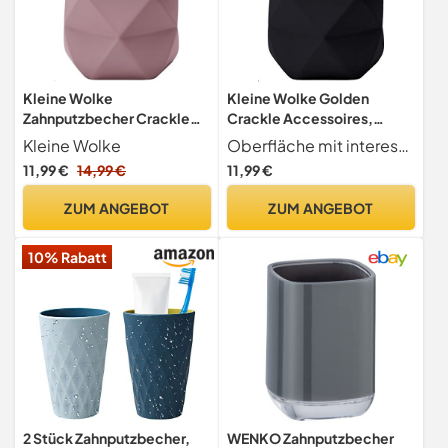
Kleine Wolke
Kleine Wolke Golden
Zahnputzbecher Crackle
Crackle Accessoires,
Rouge
Polyresin, Schwarz Maße
Kleine Wolke
Oberfläche mit interessanter 3D Struktur mit goldfarbenen Details
ca. 80 x 100 mm
11,99 €
14,99 €
11,99 €
ZUM ANGEBOT
ZUM ANGEBOT
10% Rabatt
2 Stück Zahnputzbecher,
WENKO Zahnputzbecher