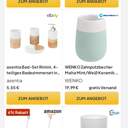
ZUM ANGEBOT
ZUM ANGEBOT
axentia Bad-Set Rimini, 4-
WENKO Zahnputzbecher
teiliges Badezimmerset in
Malta Mint/Weiß Keramik -
Beige, Keramik-Set
Zahnbürstenhalter für
axentia
WENKO
bestehend aus 2 x
Zahnbürste und Zahnpasta,
5,55 €
19,99 €
gratis Versand
Zahnputzbecher, 1 x
Keramik, 8 x 11 x 8 cm,
Seifenschale und 1 x
Minzgrün, 11 x 8 x 8 cm
ZUM ANGEBOT
ZUM ANGEBOT
Seifenspender
6% Rabatt