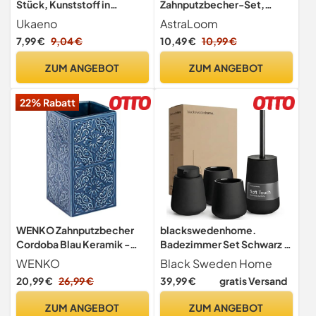
Stück, Kunststoff in
Zahnputzbecher-Set,
Lebensmittelqualität,
stapelbarer tragbarer
Ukaeno
AstraLoom
absolut bruchsicher (Weiß,
Kunststoff-Trinkbecher,
7,99 €
9,04 €
10,49 €
10,99 €
Grau, Braun)
Mundspülbecher, geeignet
für
ZUM ANGEBOT
ZUM ANGEBOT
Badezimmer/Küche/Pickni
ck/Reisen (schwarz)
22% Rabatt
WENKO Zahnputzbecher
blackswedenhome.
Cordoba Blau Keramik -
Badezimmer Set Schwarz -
Zahnbürstenhalter für
Hochwertiges Keramik Set
WENKO
Black Sweden Home
Zahnbürste und Zahnpasta,
- Seifenspender schwarzs,
20,99 €
26,99 €
39,99 €
gratis Versand
Keramik, 6.5 x 12 x 6.5 cm,
Zahnputzbecher,
Blau, 12 x 6.5 x 6.5 cm
Toilettenbürste mit
ZUM ANGEBOT
ZUM ANGEBOT
Silikonborsten - Nordic