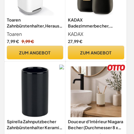
Toaren
KADAX
Zahnbürstenhalter,Herausn
Badezimmerbecher,
ehmbarer Zahnputzbecher
Zahnputzbecher aus
Toaren
KADAX
Kunststoff,Zahnbürste
Keramik, Badezimmer Cup,
7,99 €
9,99 €
27,99 €
Organizer
Zahnbürstenhalter, Wasser
Bad,Stehend,Toothbrush
Cup, mattiert (Schwarz 2
ZUM ANGEBOT
ZUM ANGEBOT
Holder mit Abflussloch,1
Stück)
Ablagebecken 2
Zahnbürstenfächer
Rutschfester
Spirella Zahnputzbecher
Douceur d'Intérieur Niagara
Zahnbürstenhalter Keramik
Becher (Durchmesser 8 x
Tube 7x11,5 cm Schwarz,
10,8 cm), Natur, Polyresin