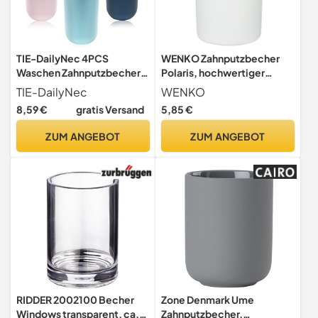
TIE-DailyNec 4PCS
WENKO Zahnputzbecher
Waschen Zahnputzbecher,
Polaris, hochwertiger
Mundwasser Tasse,
Zahnbürstenhalter für
TIE-DailyNec
WENKO
Tragbarer Plastikbecher für
Zahnbürste und Zahnpasta
8,59 €
gratis Versand
5,85 €
das Badezimmer Tragbarer
aus edler Keramik, Ø 7,5 x
Reise Mundbecher
11,2 cm, Weiß matt, 11 x 7 x 7
ZUM ANGEBOT
ZUM ANGEBOT
cm
RIDDER 2002100 Becher
Zone Denmark Ume
Windows transparent, ca.
Zahnputzbecher,