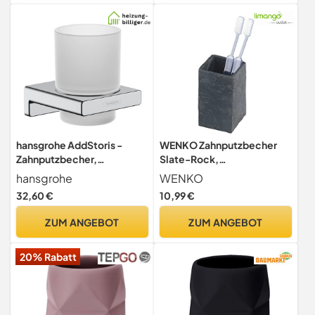
elektrische Zahnbürsten,
Zahnseide, Zahnpasta -
Schwarz
hansgrohe AddStoris -
WENKO Zahnputzbecher
Zahnputzbecher,
Slate-Rock,
Zahnbürstenhalter für
Zahnbürstenhalter für das
hansgrohe
WENKO
Wandmontage,
Badezimmer, Becher aus
32,60 €
10,99 €
Zahnbürstenbecher,
Kunststoff in Schiefer-
verdeckte Befestigung,
Optik, 6 x 10,5 x 6 cm,
ZUM ANGEBOT
ZUM ANGEBOT
Badezimmer Zubehör,
Anthrazit
Chrom, 41749000
20% Rabatt