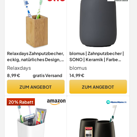
Relaxdays Zahnputzbecher,
blomus | Zahnputzbecher |
eckig, natürliches Design,
SONO | Keramik | Farbe
Bad Zahnbecher, Bambus
Magnet | 11 x 8,5 x 8,5 cm,
Relaxdays
blomus
PU-beschichtet, HBT 11 x
Grau/Crew Fleece
8,99 €
gratis Versand
14,99 €
6,5 x 6,5 cm, natur
ZUM ANGEBOT
ZUM ANGEBOT
20% Rabatt