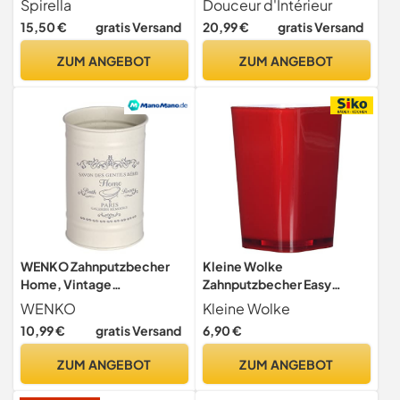
Spirella
Douceur d'Intérieur
Black, 1 Stück (1er Pack)
und Akazie
15,50 €
gratis Versand
20,99 €
gratis Versand
ZUM ANGEBOT
ZUM ANGEBOT
WENKO Zahnputzbecher
Kleine Wolke
Home, Vintage
Zahnputzbecher Easy
Zahnbürstenhalter, aus
Mohnrot
WENKO
Kleine Wolke
lackiertem Stahl in Creme,
10,99 €
gratis Versand
6,90 €
Becher für
Zahnputzutensilien oder
ZUM ANGEBOT
ZUM ANGEBOT
Kosmetik, Ø 7,5 x 11,5 cm