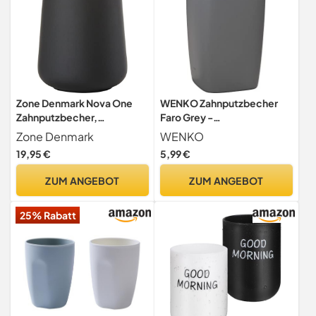
Zone Denmark Nova One
WENKO Zahnputzbecher
Zahnputzbecher,
Faro Grey -
Zahnbürstenbecher aus
Zahnbürstenhalter für
Zone Denmark
WENKO
Keramik mit Soft Touch-
Zahnbürste und Zahnpasta,
19,95 €
5,99 €
Beschichtung, Durchm. 8
Keramik, 7.5 x 10.7 x 7.5 cm,
cm, Höhe 10 cm, Schwarz
Grau
ZUM ANGEBOT
ZUM ANGEBOT
25% Rabatt