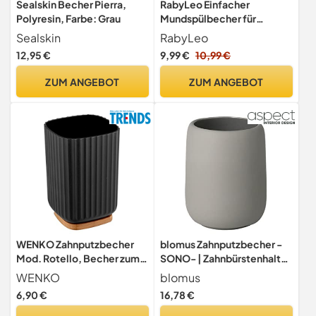
Sealskin Becher Pierra,
RabyLeo Einfacher
Polyresin, Farbe: Grau
Mundspülbecher für
Studenten, Kunststoff-
Sealskin
RabyLeo
Zahnputzbecher, einfarbig,
12,95 €
9,99 €
10,99 €
Paar-Waschbecher
(Dunkelblau & Hellblau)
ZUM ANGEBOT
ZUM ANGEBOT
WENKO Zahnputzbecher
blomus Zahnputzbecher -
Mod. Rotello, Becher zum
SONO- | Zahnbürstenhalter
Zähneputzen aus Kunststoff
aus Keramik | 11 x 8,5 x 8,5
WENKO
blomus
und Boden aus Bambus,
cm | Farbe Satellite |
6,90 €
16,78 €
Abstellmöglichkeit für
Badaccessoire
Zahnputz-Utensilien mit