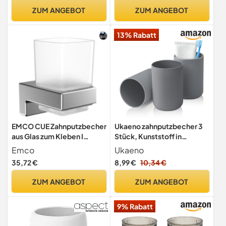
ZUM ANGEBOT
ZUM ANGEBOT
13% Rabatt
EMCO CUE Zahnputzbecher
Ukaeno zahnputzbecher 3
aus Glas zum Kleben I
Stück, Kunststoff in
Zahnbürstenhalter ohne
Lebensmittelqualität,
Emco
Ukaeno
Schrauben I Zahnputzglas
absolut bruchsicher (Grau)
35,72 €
8,99 €
10,34 €
aus Metall und Kristallglas
Chrom
ZUM ANGEBOT
ZUM ANGEBOT
9% Rabatt