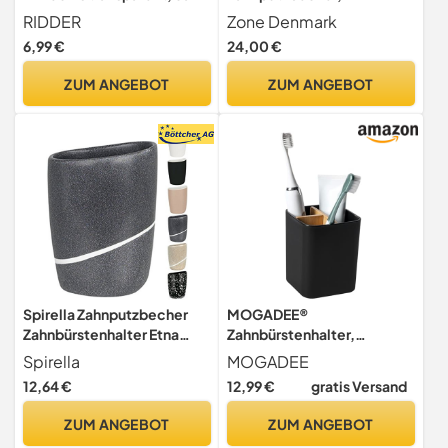
7,5 x 7,5 x 10 cm
Zahnbürstenhalter,
RIDDER
Zone Denmark
Zahnbürstenbecher, aus
6,99 €
24,00 €
Steinzeug/Keramik,
Schönes & Praktisches
ZUM ANGEBOT
ZUM ANGEBOT
Badezimmer Zubehör,
Durchm. 8,3 cm, Höhe 10,3
cm, Grau
Spirella Zahnputzbecher
MOGADEE®
Zahnbürstenhalter Etna
Zahnbürstenhalter,
9x7x12,5 cm Steinoptik -
Toothbrush Holder,
Spirella
MOGADEE
Grau
zahnputzbecher
12,64 €
12,99 €
gratis Versand
Kunststoff, 2
Zahnbürstenfächer + 1
ZUM ANGEBOT
ZUM ANGEBOT
Ablagebecken, für