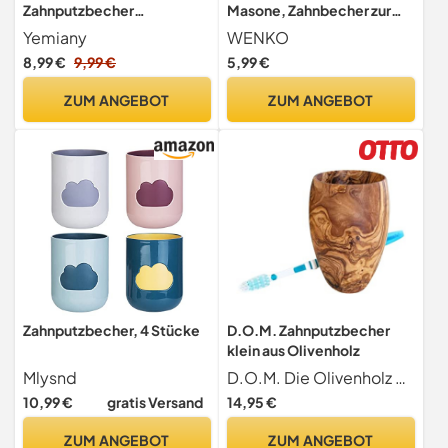
Zahnputzbecher
Masone, Zahnbecher zur
Kunststoff, Robuste
Aufbewahrung von
Yemiany
WENKO
Sturzsichere
Zahnbürsten & Zahnpasta,
8,99 €
9,99 €
5,99 €
aus hochwertigem,
schwerem Kunststoff,
ZUM ANGEBOT
ZUM ANGEBOT
BPA-frei, 7,5 x 10,5 x 7,5
cm, 2-Komponenten-
Optik in Grau/Transparent
Zahnputzbecher, 4 Stücke
D.O.M. Zahnputzbecher
klein aus Olivenholz
Mlysnd
D.O.M. Die Olivenholz Manufaktur
10,99 €
gratis Versand
14,95 €
ZUM ANGEBOT
ZUM ANGEBOT