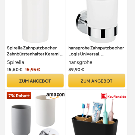
Spirella Zahnputzbecher
hansgrohe Zahnputzbecher
Zahnbürstenhalter Keramik
Logis Universal,
Tube 7x11,5 cm Weiß,
Zahnbürstenhalter, Chrom
Spirella
hansgrohe
White, 1 Stück (1er Pack)
15,50 €
15,95 €
39,90 €
ZUM ANGEBOT
ZUM ANGEBOT
7% Rabatt