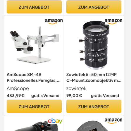
ZUM ANGEBOT
ZUM ANGEBOT
AmScope SM-4B
Zowietek 5-50 mm 12 MP
Professionelles Fernglas,
C-Mount Zoomobjektiv mit
Stereo-Zoom-Mikroskop,
geringer Verzerrung, mit C-
AmScope
zowietek
WH10x Okulare, 7-45x
CS-Adapter, für Zowietek
483,99 €
gratis Versand
99,00 €
gratis Versand
Vergrößerung, 0,7-4,5 x
POV-Kamera/ZowieCAM
Zoomobjektiv, Doppelarm-
CS-Mount-Modell, IMX477
ZUM ANGEBOT
ZUM ANGEBOT
Galgenstativ
Raspberry Pi HQ-Kamera