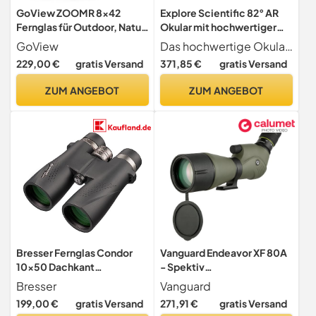
GoView ZOOMR 8x42
Explore Scientific 82° AR
Fernglas für Outdoor, Natur,
Okular mit hochwertiger
Tierbeobachtung, Reise (8-
Mehrschichtvergütung,
GoView
Das hochwertige Okular ist besitzt ein großes und enorm scharfes Eigengesichtsfeld von 82 , ist wasserdicht und mit Schutzgas gefüllt. Die Gasfüllung verhindert das Beschlagen und Eindringen von Staub und Feuchtigkeit.
Fach Zoom, großes
wasserdicht mit Schutzgas
229,00 €
gratis Versand
371,85 €
gratis Versand
Sehfeld, inkl. Zubehör-Set)
gefüllt
Phantom Schwarz
ZUM ANGEBOT
ZUM ANGEBOT
Bresser Fernglas Condor
Vanguard Endeavor XF 80A
10x50 Dachkant
- Spektiv
wasserdicht mit
(Natur/Beobachtung)
Bresser
Vanguard
Stickstofffüllung und UR-
199,00 €
gratis Versand
271,91 €
gratis Versand
Mehrschichtvergütung für