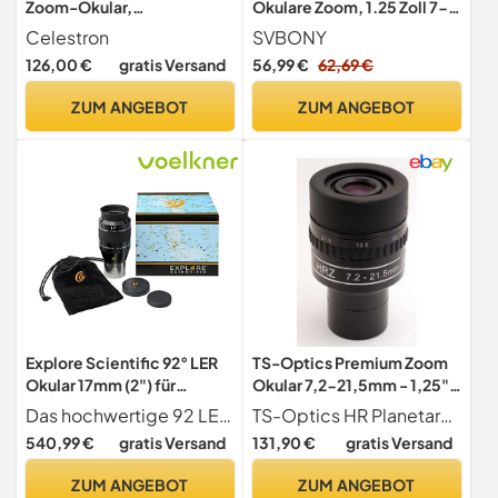
Zoom-Okular,
Okulare Zoom, 1.25 Zoll 7-
Schwarz/Silber
21mm Zoomokular
Celestron
SVBONY
126,00 €
gratis Versand
56,99 €
62,69 €
ZUM ANGEBOT
ZUM ANGEBOT
Explore Scientific 92° LER
TS-Optics Premium Zoom
Okular 17mm (2") für
Okular 7,2-21,5mm - 1,25"
Teleskope mit
(31,7mm), HRZ
Das hochwertige 92 LER Okular hat eine Brennweite von 17 mm und ermöglicht sehr gute Abbildungen auch bei schnellen Optiken. Die hochwertige Optik ermöglicht einen hohen Kontrast und vermindert Randunschärfen.
TS-Optics HR Planetary Zoomokular für Teleskope
hochwertiger EMD
540,99 €
gratis Versand
131,90 €
gratis Versand
Mehrschichtvergütung,
wasserdicht mit Argon-
ZUM ANGEBOT
ZUM ANGEBOT
Schutzgasfüllung