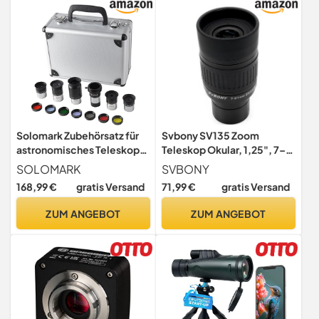
Stargazing (GREENA)
Solomark Zubehörsatz für
Svbony SV135 Zoom
astronomisches Teleskop,
Teleskop Okular, 1,25", 7–21
Kasten mit Teleskop-
mm, 60° Weites Sichtfeld
SOLOMARK
SVBONY
Zubehör: Plössl-Okulare,
168,99 €
gratis Versand
71,99 €
gratis Versand
Filter-Satz, 2 Barlowlinsen
ZUM ANGEBOT
ZUM ANGEBOT