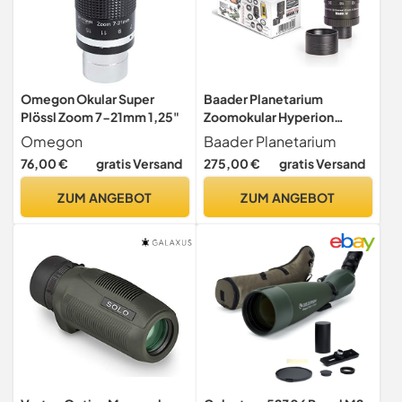
Omegon Okular Super
Baader Planetarium
Plössl Zoom 7-21mm 1,25"
Zoomokular Hyperion
Universal Mark IV 8-24mm
Omegon
Baader Planetarium
2"
76,00 €
gratis Versand
275,00 €
gratis Versand
ZUM ANGEBOT
ZUM ANGEBOT