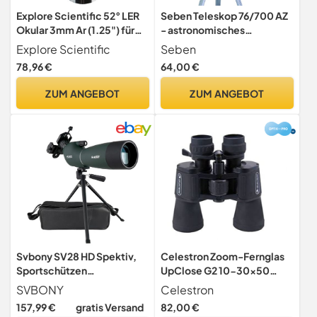
Explore Scientific 52° LER
Seben Teleskop 76/700 AZ
Okular 3mm Ar (1.25") für
- astronomisches
Teleskope mit
Spiegelteleskop inklusive
Explore Scientific
Seben
hochwertiger EMD
Aluminium Stativ, großem
78,96 €
64,00 €
Vergütung, wasserdicht mit
Okular-Filter-Set
Argon-Schutzgasfüllung
ZUM ANGEBOT
ZUM ANGEBOT
Svbony SV28 HD Spektiv,
Celestron Zoom-Fernglas
Sportschützen
UpClose G2 10-30x50
Vogelbeobachtung 25-
Zoom-Porro
SVBONY
Celestron
75x70 mit Stativ
157,99 €
gratis Versand
82,00 €