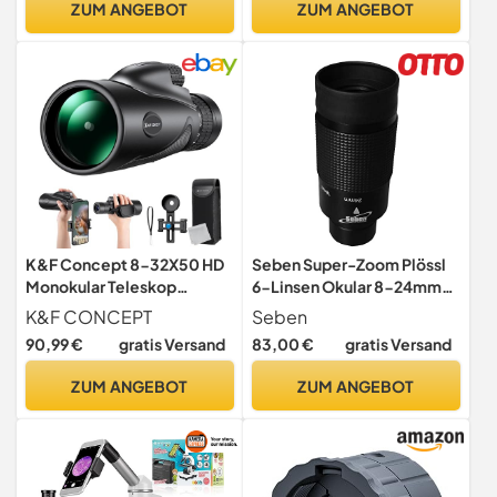
ZUM ANGEBOT
ZUM ANGEBOT
Fußballspiele, Bullseye-
Ziele/Birdwatching
K&F Concept 8-32X50 HD
Seben Super-Zoom Plössl
Monokular Teleskop
6-Linsen Okular 8-24mm
Kontinuierlicher Zoom mit
31,7mm
K&F CONCEPT
Seben
Mobiltelefonclip für
90,99 €
gratis Versand
83,00 €
gratis Versand
Vogelbeobachtung, Jagen,
Wandern, Konzert
ZUM ANGEBOT
ZUM ANGEBOT