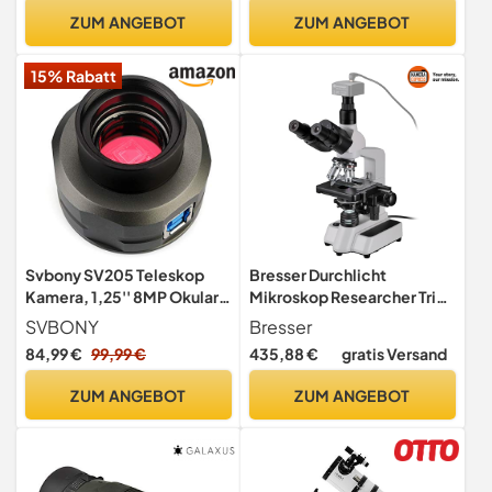
höchste
ZUM ANGEBOT
ZUM ANGEBOT
Abbildungsleistung
15% Rabatt
Svbony SV205 Teleskop
Bresser Durchlicht
Kamera, 1,25'' 8MP Okular
Mikroskop Researcher Trino
Kamera, IMX415 Farbsensor
Vergrößerung für gehobene
SVBONY
Bresser
Ansprüche, LED
84,99 €
99,99 €
435,88 €
gratis Versand
Beleuchtung und drehbarer
trinokularer Auszug, Blanc,
ZUM ANGEBOT
ZUM ANGEBOT
40x-1000x