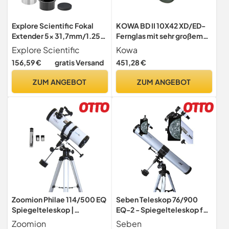
Explore Scientific Fokal
KOWA BD II 10X42 XD/ED-
Extender 5x 31,7mm/1.25"
Fernglas mit sehr großem
Barlowlinse zur Erhöhung
Sehfeld. Robust und
Explore Scientific
Kowa
der Brennweite für
dennoch leicht.
156,59 €
gratis Versand
451,28 €
Teleskope
Wasserdicht,
stickstoffgefüllt. Ideal für
ZUM ANGEBOT
ZUM ANGEBOT
Kinder und Erwachsene
Zoomion Philae 114/500 EQ
Seben Teleskop 76/900
Spiegelteleskop |
EQ-2 - Spiegelteleskop für
astronomisches Teleskop
die Astronomie inkl.
Zoomion
Seben