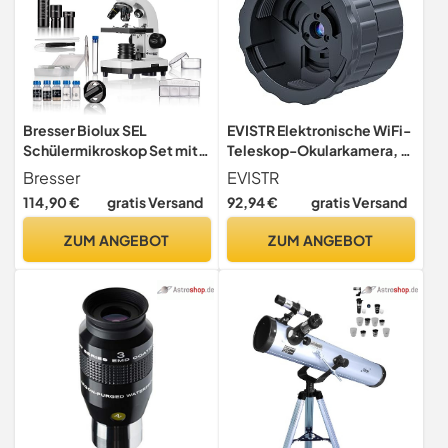
Bresser Biolux SEL
EVISTR Elektronische WiFi-
Schülermikroskop Set mit
Teleskop-Okularkamera, 4
Beleuchtung,
Millionen Pixel HD
Bresser
EVISTR
Smartphoneadapter,
kabelloses digitales
114,90 €
gratis Versand
92,94 €
gratis Versand
Hartschalenkoffer, einem
Teleskop-Okular, tragbare
Experimentierset und viel
Vogelbeobachtungs-
ZUM ANGEBOT
ZUM ANGEBOT
Zubehör
Spektivkamera,
Mikroskop-Okular für 25-
mm-50-mm-Ziel