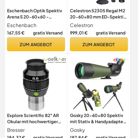
Eschenbach Optik Spektiv
Celestron 52305 Regal M2
Arena S 20-60x60 -
20-60x80 mm ED-Spektiv
handliches Spektiv für
mit abgewinkeltem Zoom,
Eschenbach
Celestron
Einsteiger in die Vogel- und
mehrfach vergüteter Optik,
167,55 €
gratis Versand
999,01 €
gratis Versand
Naturbeobachtung mit
BaK-4-Prismen, leichtem
umfangreichem
Gehäuse aus
ZUM ANGEBOT
ZUM ANGEBOT
Lieferzubehör
Magnesiumlegierung und
gepolstertem
Transportkoffer, grün
Explore Scientific 82° AR
Gosky 20-60x80 Spektiv
Okular mit hochwertiger
mit Stativ & Handyadapter
Mehrschichtvergütung,
für Vogelbeobachtung
Bresser
Gosky
wasserdicht mit Schutzgas
184,37 €
gratis Versand
187,84 €
gratis Versand