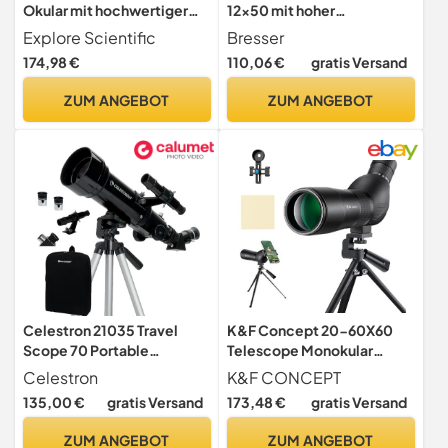
Okular mit hochwertiger
12x50 mit hoher
Mehrschichtvergütung,
Vergrößerung,
Explore Scientific
Bresser
wasserdicht mit Schutzgas
hochwertigen Vergütungen
174,98 €
110,06 €
gratis Versand
gefüllt, 11mm (1.25")
und exzellentem BaK-4-
Glas, wasserdicht und für
ZUM ANGEBOT
ZUM ANGEBOT
Brillenträger geeignet
Celestron 21035 Travel
K&F Concept 20-60X60
Scope 70 Portable
Telescope Monokular
Refractor Telescope Kit
Fernglas 45° Einstellbares
Celestron
K&F CONCEPT
with Backpack, Black
Hi-Level-Zylinder-
135,00 €
gratis Versand
173,48 €
gratis Versand
Fernglas zur
Vogelbeobachtung mit
ZUM ANGEBOT
ZUM ANGEBOT