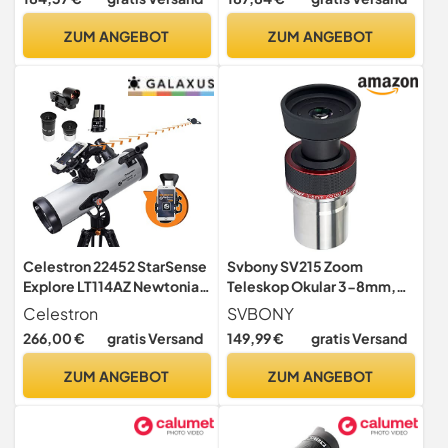
gefüllt
ZUM ANGEBOT
ZUM ANGEBOT
Celestron 22452 StarSense
Svbony SV215 Zoom
Explore LT114AZ Newtonian
Teleskop Okular 3-8mm,
Reflector Telescope,
1.25" Parfocal 56° Constant
Celestron
SVBONY
Smartphone-App-fähiges
AFOV
266,00 €
gratis Versand
149,99 €
gratis Versand
Dobson-Tischteleskop mit
StarSense-App – mit
ZUM ANGEBOT
ZUM ANGEBOT
iOS/Android kompatibel