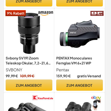
ZUM ANGEBOT
ZUM ANGEBOT
handlich mit Smartphone-
Adapter, geeignet für
9% Rabatt
Vogelbeobachtung
Svbony SV191 Zoom
PENTAX Monoculares
Teleskop Okular, 7,2–21,6
Fernglas VM 6x21 WP
mm Zoom Okular
SVBONY
Pentax
99,99 €
109,99 €
159,90 €
gratis Versand
ZUM ANGEBOT
ZUM ANGEBOT