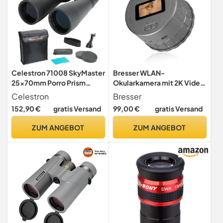
Celestron 71008 SkyMaster
Bresser WLAN-
25x70mm Porro Prism
Okularkamera mit 2K Video
Binoculars with Multi-
& Display für Teleskop
Celestron
Bresser
Coated Lens, BaK-4 Prism
Fernglas Mikroskop Spektiv
152,90 €
gratis Versand
99,00 €
gratis Versand
Glass and Carry Case, Black
Ø30–65 mm
ZUM ANGEBOT
ZUM ANGEBOT