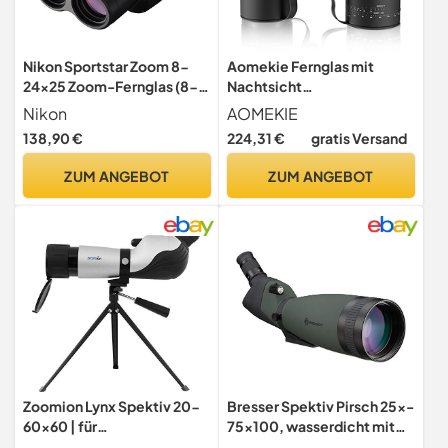
Nikon Sportstar Zoom 8-
Aomekie Fernglas mit
24x25 Zoom-Fernglas (8-
Nachtsicht
bis 24-fach, 25mm
Entfernungsmesser und
Nikon
AOMEKIE
Frontlinsendurchmesser),
Kompass 7X50 Militär
138,90 €
224,31 €
gratis Versand
Schwarz
Fernglas Marine BAK4 FMC
Wasserdicht für
ZUM ANGEBOT
ZUM ANGEBOT
Erwachsene mit Tasche und
Gurt
Zoomion Lynx Spektiv 20-
Bresser Spektiv Pirsch 25x-
60x60 | für
75x100, wasserdicht mit
Vogelbeobachtung und
stufenloser Zoomfunktion