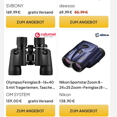
Teleskop, 12-Teiliges Set
BAK4 & FMC-Vergütung,
SVBONY
deesoo
inklusive Tragetasche,
169,99 €
gratis Versand
69,99 €
85,99 €
Tragegurt und Okularschutz
– Ideal für
ZUM ANGEBOT
ZUM ANGEBOT
Vogelbeobachtung, Jagd,
Reisen, Konzerte,
Outdoor-Sport
Olympus Fernglas 8-16x40
Nikon Sportstar Zoom 8-
S mit Trageriemen, Tasche
24x25 Zoom-Fernglas (8-
und 15 Jahre
bis 24-Fach, 25mm
OM SYSTEM
Nikon
Herstellergarantie. Klare
Frontlinsendurchmesser),
159,00 €
gratis Versand
138,90 €
Bilder, natürliche Farben,
Größe S
breites Sichtfeld,
ZUM ANGEBOT
ZUM ANGEBOT
leichtgewichtig - ideal für