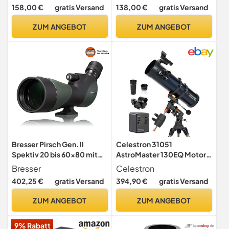
Set | mit Stativ, Montierung
Smartphone Adapter,
158,00 €
gratis Versand
138,00 €
gratis Versand
und Okularen | ideal für
Montierung, Okular Filter
Einsteiger
Set
ZUM ANGEBOT
ZUM ANGEBOT
Bresser Pirsch Gen. II
Celestron 31051
Spektiv 20 bis 60x80 mit
AstroMaster 130EQ Motor
10:1 Fokus wasserdicht
Drive Newtonian Reflector
Bresser
Celestron
Telescope, Dark Blue
402,25 €
gratis Versand
394,90 €
gratis Versand
ZUM ANGEBOT
ZUM ANGEBOT
9% Rabatt