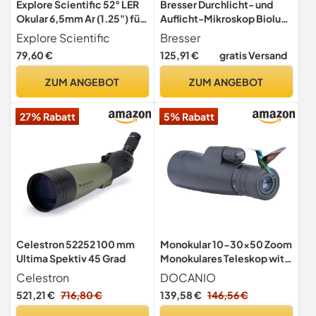
Explore Scientific 52° LER
Bresser Durchlicht- und
Okular 6,5mm Ar (1.25") für
Auflicht-Mikroskop Biolux
Teleskope mit
NV 20x-1280x für Kinder
Explore Scientific
Bresser
hochwertiger EMD
und Erwachsene geeignet,
79,60 €
125,91 €
gratis Versand
Vergütung, wasserdicht mit
inkl. HD USB-Kamera und
Argon-Schutzgasfüllung
Kreuztisch zur
ZUM ANGEBOT
ZUM ANGEBOT
Objektbewegung, mit
umfangreichem Zubehör
27% Rabatt
5% Rabatt
und Transportkoffer
Celestron 52252 100 mm
Monokular 10-30x50 Zoom
Ultima Spektiv 45 Grad
Monokulares Teleskop with
Clear Low Light Vision
Celestron
DOCANIO
BAK4 Prisma, FMC Linse,
521,21 €
716,80 €
139,58 €
146,56 €
inkl. Stativ & Smartphone
Adapter mit Nachtsicht für