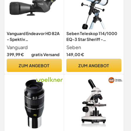
Vanguard Endeavor HD 82A
Seben Teleskop 114/1000
- Spektiv
EQ-3 Star Sheriff -
(Natur/Beobachtung)
Spiegelteleskop für die
Vanguard
Seben
Astronomie inkl.
399,99 €
gratis Versand
149,00 €
parallaktische Montierung
und Big Pack Zubehör
ZUM ANGEBOT
ZUM ANGEBOT