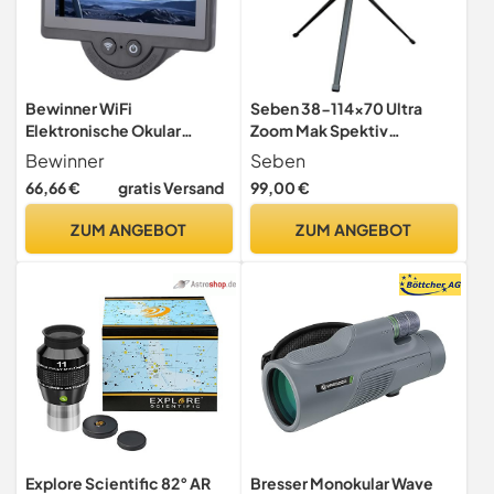
Bewinner WiFi
Seben 38-114x70 Ultra
Elektronische Okular
Zoom Mak Spektiv
Kamera mit 4,3-Zoll-
Teleskop SC3 1,25" 870mm
Bewinner
Seben
Bildschirm für Digitale
+ Stativ
66,66 €
gratis Versand
99,00 €
Teleskop Beobachtung
Und-, Passt 26mm-47mm
ZUM ANGEBOT
ZUM ANGEBOT
Teleskope Fernglas
Mikroskope
Explore Scientific 82° AR
Bresser Monokular Wave