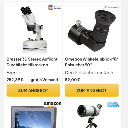
Naturbeobachtung, Sport
und Konzerte
Bresser 3D Stereo Auflicht
Omegon Winkeleinblick für
Durchlicht Mikroskop
Polsucher 90°
Researcher ICD LED 20x-
Bresser
Den Polsucher einfacher einstellen Blicken Sie im 90 -Winkel durch Ihren Polsucher
80x mit 360° drehbarem
252,89 €
gratis Versand
89,00 €
Tubus, LED Beleuchtung mit
Akku- oder Netzbetrieb, für
ZUM ANGEBOT
ZUM ANGEBOT
dreidimensionale
Beobachtungen