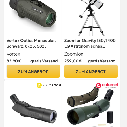
Vortex Optics Monocular,
Zoomion Gravity 150/1400
Schwarz, 8x25, S825
EQ Astronomisches
Spiegelteleskop Set | mit
Vortex
Zoomion
Stativ, Montierung und
82,90 €
gratis Versand
239,00 €
gratis Versand
Okularen | für Einsteiger &
Erwachsene | ideal für den
ZUM ANGEBOT
ZUM ANGEBOT
Einstieg in die Astronomie