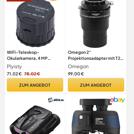
WiFi-Teleskop-
Omegon 2''
Okularkamera, 4 MP
Projektionsadapter mit T2-
Elektronische
Anschluss
Plyisty
Omegon
Okularkamera, 2K-
71,02 €
78,02 €
99,00 €
Videoaufzeichnung,
Teleskop-Zubehör für
ZUM ANGEBOT
ZUM ANGEBOT
Optische 30-mm-50-
mm-Teleskope und
Mikroskope (Black)