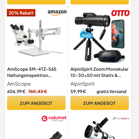
Handy-Clip,
Stativhalterung und
20% Rabatt
Aufbewahrungstasche
AmScope SM-4TZ-56S
AlpinSpirit Zoom Monokular
Haltungsinspektion
10-30x50 mit Stativ &
Trinokulares Zoom-
Handschlaufe [IPX4,FMC &
AmScope
AlpinSpirit
Stereomikroskop mit 56-
BAK4],geeignet für
606,99 €
760,43 €
59,99 €
gratis Versand
LED-Licht, 3.5X-90X, Weiß
Erwachsene,HD Weitsicht
Fernrohr,Monocular,
ZUM ANGEBOT
ZUM ANGEBOT
wasserabweisend,für
Jagd,Wandern,mit Tasche
schwarz