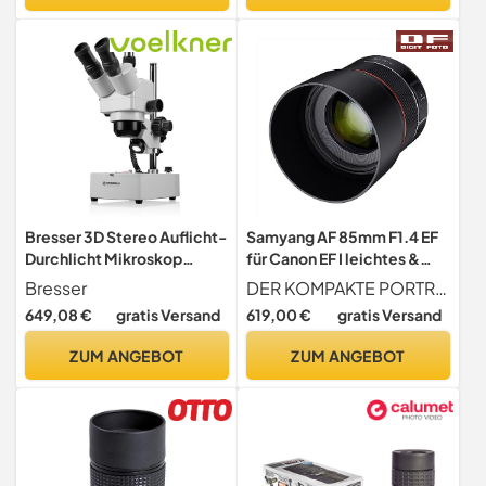
Bresser 3D Stereo Auflicht-
Samyang AF 85mm F1.4 EF
Durchlicht Mikroskop
für Canon EF I leichtes &
Advance ICD 10x-160x mit
kompaktes Tele-Objektiv
Bresser
DER KOMPAKTE PORTRAIT-PROFI Die besonders große Offenblende F1.4 macht das hochwertige 85mm EF Mount Objektiv außergewöhnlich lichtstark. 9 abgerundete Blendenlamellen sorgen für ein besonders harmonisches Bokeh & 18-strahlige Sonnensterne. Bildwinkel 28
trinokularem Kamera
für Portrait-Aufnahmen,mit
649,08 €
gratis Versand
619,00 €
gratis Versand
Aufsatz, Stereo
schnellem DSLM Autofokus
Zoomobjektiv und LED
I Für Spiegelreflex
ZUM ANGEBOT
ZUM ANGEBOT
Beleuchtung, inklusive
Vollformat & APS-C Canon
360° schwenkbarem
Kameras
Mikroskopkopf