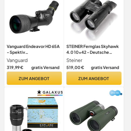
Vanguard Endeavor HD 65A
STEINER Fernglas Skyhawk
- Spektiv
4.0 10x42 - Deutsche
(Natur/Beobachtung)
Marken-Qualität, 10 Jahre
Vanguard
Steiner
Garantie, für Erwachsene,
319,99 €
gratis Versand
519,00 €
gratis Versand
10-Fach Zoom, hochwertig
und detailreich, Profi-
ZUM ANGEBOT
ZUM ANGEBOT
Fernglas für Natur,- Tier-
und Vogelbeobachtungen