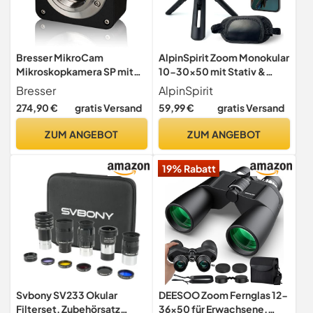
Bresser MikroCam
AlpinSpirit Zoom Monokular
Mikroskopkamera SP mit
10-30x50 mit Stativ &
modernem CMOS-Sensor,
Handschlaufe [IPX4,FMC &
Bresser
AlpinSpirit
3.1MP, USB 2.0 und
BAK4],geeignet für
274,90 €
gratis Versand
59,99 €
gratis Versand
umfangreicher,
Erwachsene,HD Weitsicht
professioneller Software
Fernrohr,Monocular,
ZUM ANGEBOT
ZUM ANGEBOT
wasserabweisend,für
Jagd,Wandern,mit Tasche
19% Rabatt
Svbony SV233 Okular
DEESOO Zoom Fernglas 12-
Filterset, Zubehörsatz
36x50 für Erwachsene,