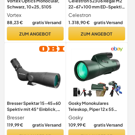
Vortex Optics Monocular,
Celestron 52306 Regal M2
Schwarz, 10x25, S105
22-67x100 mm ED-Spektiv
mit abgewinkeltem Zoom,
Vortex
Celestron
mehrfach vergüteter Optik,
88,23 €
gratis Versand
1.318,90 €
gratis Versand
BaK-4-Prismen, leichtem
Gehäuse aus
ZUM ANGEBOT
ZUM ANGEBOT
Magnesiumlegierung und
gepolsterter Tragetasche,
grün
Bresser Spektar 15-45x60
Gosky Monokulares
Spektiv mit 45° Einblick,
Teleskop, Piper 12 x 55
Schnellfokussierung, inkl.
Hochauflösendes
Bresser
Gosky
Smartphone-Adapter
Monokular für Erwachsene
119,99 €
gratis Versand
109,99 €
gratis Versand
mit BAK4-Prisma und FMC-
Objektiv, leichtes ,