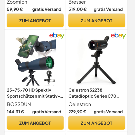
Zoomion
Bresser
Sportschützen | Kompakt
und voller
59,90 €
gratis Versand
519,00 €
gratis Versand
und Spritzwasserfest | mit
Mehrschichtvergütung,
Dreibein Tischstativ |
inklusive Sonnenblende und
ZUM ANGEBOT
ZUM ANGEBOT
Zoom-Okular mit
Bereitschaftstasche
Multivergütung
25-75x70 HD Spektiv
Celestron 52238
Sportschützen mit Stativ-
Catadioptic Series C70
und Smartphone-Adapter,
Mini Mak Maksutov-
BOSSDUN
Celestron
Zoom Bak4 Prism FMC Lens
Cassegrain Spotting Scope
144,31 €
gratis Versand
229,90 €
gratis Versand
45-Grad-abgewinkelte
Telescope, Black
Teleskop für
ZUM ANGEBOT
ZUM ANGEBOT
Vogelbeobachtung Wildlife
Scenery Jagd Wildtiere