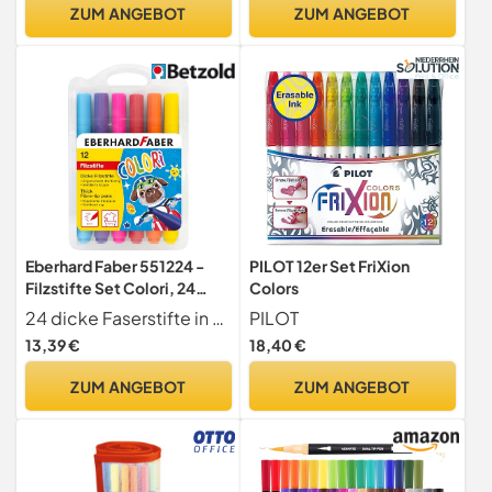
ZUM ANGEBOT
ZUM ANGEBOT
Eberhard Faber 551224 -
PILOT 12er Set FriXion
Filzstifte Set Colori, 24
Colors
dicke Malstifte in
24 dicke Faserstifte in ergonomischer Dreikantform für ein angenehmes und müheloses Malen und mit ventilierten Kappen zum Schutz gegen Austrocknung
PILOT
Kunststoffbox
13,39 €
18,40 €
ZUM ANGEBOT
ZUM ANGEBOT