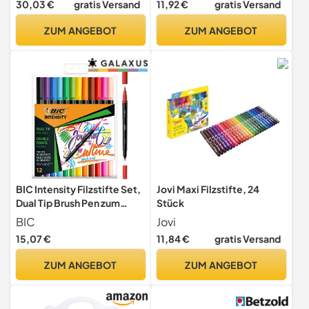
30,03 €
gratis Versand
11,92 €
gratis Versand
ZUM ANGEBOT
ZUM ANGEBOT
BIC Intensity Filzstifte Set,
Jovi Maxi Filzstifte, 24
Dual Tip Brush Pen zum
Stück
Malen in 12 verschiedenen
BIC
Jovi
Farben, mit Pinsel & feiner
15,07 €
11,84 €
gratis Versand
Spitze
ZUM ANGEBOT
ZUM ANGEBOT