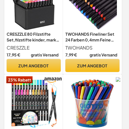
CRESZZLE 80 Filzstifte
TWOHANDS Fineliner Set
Set,filzstifte kinder, marker
24 Farben 0,4mm Feine
stifte - für Design,
Spitze Filzstifte
CRESZZLE
TWOHANDS
Rendering, Comics, DIY
17,95 €
gratis Versand
7,99 €
gratis Versand
Projekten - Geeignet für
Kinder und
ZUM ANGEBOT
ZUM ANGEBOT
Erwachsene,Inklusive
schwarzer Tasche
23% Rabatt