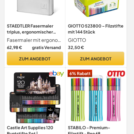
STAEDTLER Fasermaler
GIOTTO 523800 – Filzstifte
triplus, ergonomischer
mit 144 Stück
Dreikantschaft,
Fasermaler mit ergonomischem Dreikantschaft für entspanntes Schreiben und Malen
GIOTTO
Linienbreite 1,0 mm, lange
62,98 €
gratis Versand
32,50 €
Lebensdauer, Metallköcher
mit 50 fibre-tip pens in
ZUM ANGEBOT
ZUM ANGEBOT
sortierten Farben, 323
MC50
6% Rabatt
Castle Art Supplies 120
STABILO - Premium-
Buntstifte Set |
Filzstift - Pen 68