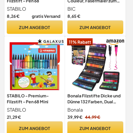
Filzstift - Pen 68
Couleur, Fasermaler zum
Malen in 24 auswaschbaren
STABILO
BIC
Farben, inkl. Neonfarben,
8,26 €
gratis Versand
8,65 €
im Karton Etui, ab 5 Jahre
ZUM ANGEBOT
ZUM ANGEBOT
11% Rabatt
STABILO - Premium-
Bonala Filzstifte Dicke und
Filzstift - Pen 68 Mini
Dünne 132 Farben, Dual
Brush Pen Set mit Fineliner,
STABILO
Bonala
Pinselstifte für Erwachsene
21,29 €
39,99 €
44,99 €
im Etui, für Handlettering,
Kalligraphie & Manga
ZUM ANGEBOT
ZUM ANGEBOT