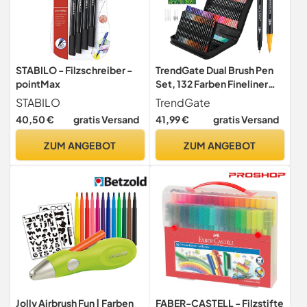
STABILO - Filzschreiber -
TrendGate Dual Brush Pen
pointMax
Set, 132 Farben Fineliner
und Pinselstifte Set
STABILO
TrendGate
40,50 €
gratis Versand
41,99 €
gratis Versand
ZUM ANGEBOT
ZUM ANGEBOT
Jolly Airbrush Fun | Farben
FABER-CASTELL - Filzstifte