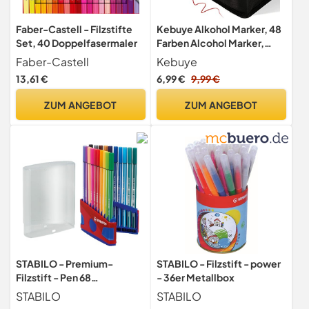
Faber-Castell - Filzstifte
Kebuye Alkohol Marker, 48
Set, 40 Doppelfasermaler
Farben Alcohol Marker,
Alkohol Permanenter
Faber-Castell
Kebuye
Marker Set Twin Tip Marker
13,61 €
6,99 €
9,99 €
Stifte FüR Lesezeichen,
Manga, Design, Malerei,
ZUM ANGEBOT
ZUM ANGEBOT
Zeichnung
STABILO - Premium-
STABILO - Filzstift - power
Filzstift - Pen 68
- 36er Metallbox
ColorParade
STABILO
STABILO