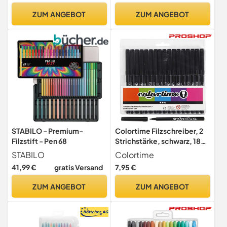
Zeichnen, farbiges Mandala
ZUM ANGEBOT
ZUM ANGEBOT
STABILO - Premium-
Colortime Filzschreiber, 2
Filzstift - Pen 68
Strichstärke, schwarz, 18
Stck.
STABILO
Colortime
41,99 €
gratis Versand
7,95 €
ZUM ANGEBOT
ZUM ANGEBOT