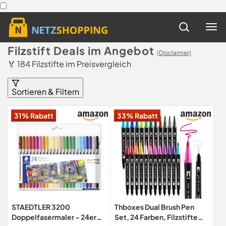
Filzstift Deals im Angebot
(Disclaimer)
🏅 184 Filzstifte im Preisvergleich
Sortieren & Filtern
31% Rabatt
33% Rabatt
STAEDTLER 3200
Thboxes Dual Brush Pen
Doppelfasermaler – 24er
Set, 24 Farben, Filzstifte