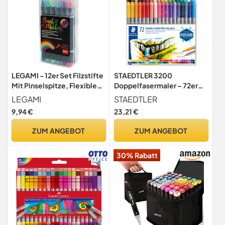
LEGAMI - 12er Set Filzstifte
STAEDTLER 3200
Mit Pinselspitze, Flexible
Doppelfasermaler – 72er
Nylonfaserspitze, Für
Etui, sortiert
LEGAMI
STAEDTLER
Flüssige Züge und Variable
9,94 €
23,21 €
Breiten,
Markerdurchmesser 1 cm
ZUM ANGEBOT
ZUM ANGEBOT
30% Rabatt