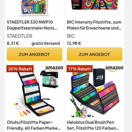
STAEDTLER 320 NWP10
BIC Intensity Filzstifte, zum
Doppelfasermaler Noris
Malen für Erwachsene und
Club (stabile,
Kinder, in 24
STAEDTLER
BIC
eindrucksichere Spitze,
auswaschbaren Farben, mit
8,31 €
gratis Versand
12,98 €
auswaschbar, Strichbreite
stabiler Spitze, im Karton
1-3 mm, Etui mit 10 farblich
Etui
ZUM ANGEBOT
ZUM ANGEBOT
sortierten
Doppelfasermalern)
20% Rabatt
17% Rabatt
Mehrfarbig, 10Stück 1er
Pack
Ohuhu Filzstifte Paper-
Halobios Dual Brush Pen
Friendly, 60 Farben Marker
Set, Filzstifte 120 Farben