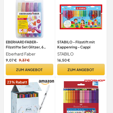
EBERHARD FABER-
STABILO - Filzstift mit
Filzstifte Set Glitzer, 6
Kappenring - Cappi
Stück
Eberhard Faber
STABILO
9,07 €
9,37 €
16,50 €
ZUM ANGEBOT
ZUM ANGEBOT
23% Rabatt