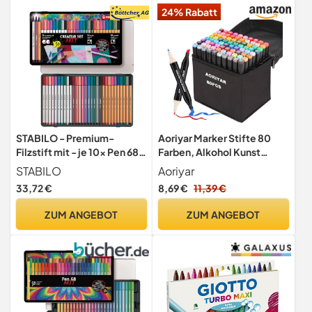
24% Rabatt
STABILO - Premium-
Aoriyar Marker Stifte 80
Filzstift mit - je 10x Pen 68
Farben, Alkohol Kunst
brush, Pen 68 & point 88
Marker
STABILO
Aoriyar
33,72 €
8,69 €
11,39 €
ZUM ANGEBOT
ZUM ANGEBOT