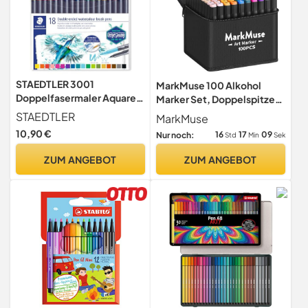
STAEDTLER 3001
MarkMuse 100 Alkohol
Doppelfasermaler Aquarell
Marker Set, Doppelspitze
– 18er Etui
(Meißel & Feinspitze)
STAEDTLER
MarkMuse
Blitzschnell Trocknende
10,90 €
16
17
07
Nur noch:
Std
Min
Sek
Alkohol Marker Stifte für
Künstler, Designer &
ZUM ANGEBOT
ZUM ANGEBOT
Anfänger – Ideal für Manga,
Design, Illustration,
Architektur