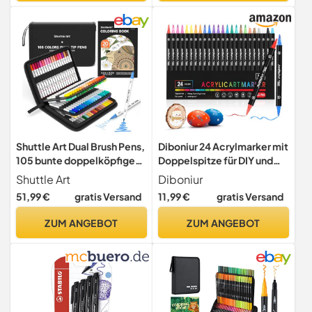
Shuttle Art Dual Brush Pens,
Diboniur 24 Acrylmarker mit
105 bunte doppelköpfige
Doppelspitze für DIY und
Pinselstifte mit weicher
Basteln
Shuttle Art
Diboniur
Spitze, zwei
51,99 €
gratis Versand
11,99 €
gratis Versand
Schreibfedern: Fasermaler
(1mm) und Fineliner(1-
ZUM ANGEBOT
ZUM ANGEBOT
4mm), für Kinder und
Erwachsene mit 1 Malbuch
zum Schreiben