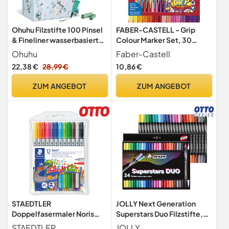
Ohuhu Filzstifte 100 Pinsel
FABER-CASTELL - Grip
& Fineliner wasserbasiert
Colour Marker Set, 30
zum Ausmalen
Fasermaler
Ohuhu
Faber-Castell
22,38 €
28,99 €
10,86 €
ZUM ANGEBOT
ZUM ANGEBOT
STAEDTLER
JOLLY Next Generation
Doppelfasermaler Noris
Superstars Duo Filzstifte,
Club, stabile,
Hochwertige
STAEDTLER
JOLLY