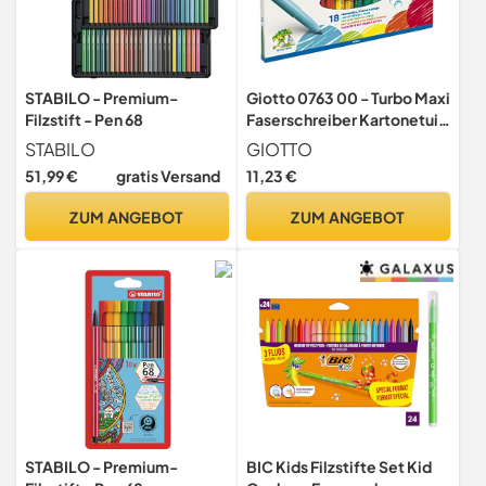
STABILO - Premium-
Giotto 0763 00 - Turbo Maxi
Filzstift - Pen 68
Faserschreiber Kartonetui
mit Hängelasche 18
STABILO
GIOTTO
sortierte Farben
51,99 €
gratis Versand
11,23 €
ZUM ANGEBOT
ZUM ANGEBOT
STABILO - Premium-
BIC Kids Filzstifte Set Kid