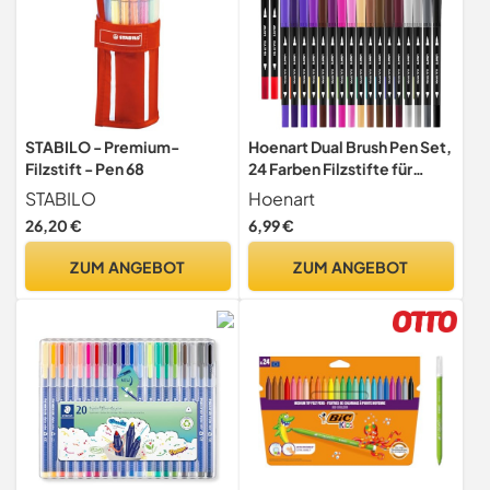
STABILO - Premium-
Hoenart Dual Brush Pen Set,
Filzstift - Pen 68
24 Farben Filzstifte für
Erwachsene, Filzstifte
STABILO
Hoenart
Dicke und Dünne, Für Bullet
26,20 €
6,99 €
Journal, Malbücher,
Handlettering, Mandala
ZUM ANGEBOT
ZUM ANGEBOT
stifte Malstifte