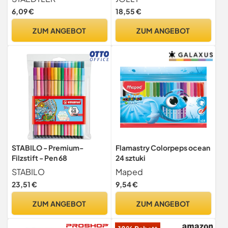
eindrucksichere Spitze,
auswaschbare Fasermaler
6,09 €
18,55 €
auswaschbar, Strichbreite
mit zwei Spitzen,
1-3 mm, Etui mit 12 farblich
Schreibspitze und dicke
ZUM ANGEBOT
ZUM ANGEBOT
sortierten
Spitze, Schwarzes Design,
Doppelfasermalern, 320
24 Farben
NWP12, 12 Stück (1er Pack)
STABILO - Premium-
Flamastry Colorpeps ocean
Filzstift - Pen 68
24 sztuki
STABILO
Maped
23,51 €
9,54 €
ZUM ANGEBOT
ZUM ANGEBOT