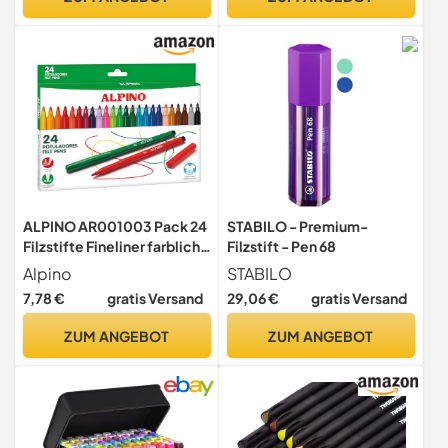
Abstandshaltern für
Malerei, Zeichnung,
Design, Manga
ALPINO AR001003 Pack 24
STABILO - Premium-
Filzstifte Fineliner farblich
Filzstift - Pen 68
sortiert
Alpino
STABILO
7,78 €
gratis Versand
29,06 €
gratis Versand
ZUM ANGEBOT
ZUM ANGEBOT