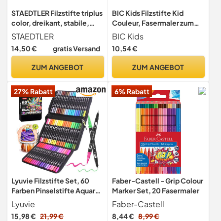
STAEDTLER Filzstifte triplus
BIC Kids Filzstifte Kid
color, dreikant, stabile,
Couleur, Fasermaler zum
eindrucksichere Spitze,
Malen in 24 auswaschbaren
STAEDTLER
BIC Kids
Linienbreite ca. 1 mm,
Farben, mit stabiler Spitze,
14,50 €
gratis Versand
10,54 €
kindgerecht, hohe Qualität
im Karton Etui, ab 5 Jahre
Made in Germany, Set mit
ZUM ANGEBOT
ZUM ANGEBOT
20 brillanten Farben, 323
SB20, Sortiert
27% Rabatt
6% Rabatt
Lyuvie Filzstifte Set, 60
Faber-Castell - Grip Colour
Farben Pinselstifte Aquarell
Marker Set, 20 Fasermaler
Brush Pen Set, 1-5 mm und
Lyuvie
Faber-Castell
0,4 mm Pinselstifte und
15,98 €
21,99 €
8,44 €
8,99 €
Fineliner Marker zum