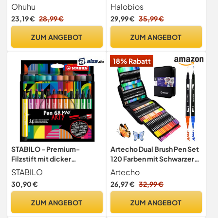
auf Wasserbasis,
Pinselstifte Marker Aquarell
Ohuhu
Halobios
Doppelspitzige Filzstifte
Stifte Für Kinder und
23,19 €
28,99 €
29,99 €
35,99 €
Set für Erwachsene,
Erwachsene, Ausgestattet
Anfänger, Kalligraphie
mit Schwarzer Tragetasche
ZUM ANGEBOT
ZUM ANGEBOT
Skizze Journal, Geruchlos &
Lagerbasis
Nicht Blutend, Pupe-Serie
18% Rabatt
STABILO - Premium-
Artecho Dual Brush Pen Set
Filzstift mit dicker
120 Farben mit Schwarzer
Keilspitze - Pen 68 MAX
Tragetasche, Filzstifte
STABILO
Artecho
Dicke und Dünne,
30,90 €
26,97 €
32,99 €
Pinselstifte set, Stifte für
Bullet journal, Kalligraphie,
ZUM ANGEBOT
ZUM ANGEBOT
Manga, Malbücher und
Handlettering