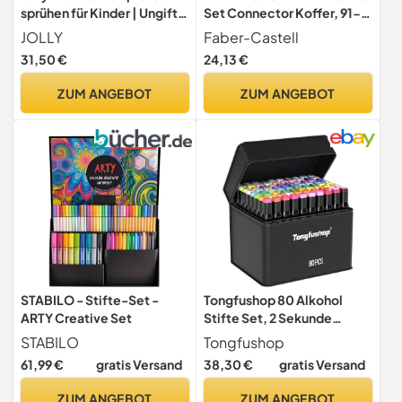
sprühen für Kinder | Ungiftig
Set Connector Koffer, 91-
(Airbrush)
teilig
JOLLY
Faber-Castell
31,50 €
24,13 €
ZUM ANGEBOT
ZUM ANGEBOT
STABILO - Stifte-Set -
Tongfushop 80 Alkohol
ARTY Creative Set
Stifte Set, 2 Sekunde
Schnell Trocknende Alkohol
STABILO
Tongfushop
Marker Set, Doppelseitige
61,99 €
gratis Versand
38,30 €
gratis Versand
Marker Stifte Filzstifte mit
Anti-Seepage
ZUM ANGEBOT
ZUM ANGEBOT