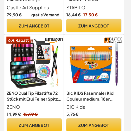
Hochwertige Farbminen
Castle Art Supplies
STABILO
mit weichem Kern für
79,90 €
gratis Versand
16,44 €
17,50 €
Profi-, erfahrene und
Farbkünstler | Geschützt
ZUM ANGEBOT
ZUM ANGEBOT
und sortiert in einer
Präsentationsbox aus Blech
6% Rabatt
ZENO Dual Tip Filzstifte 72
Bic KIDS Fasermaler Kid
Stück mit Etui Feiner Spitze
Couleur medium, 18er
und Pinselspitze
Kartonetui
ZENO
BIC Kids
14,99 €
15,99 €
5,76 €
ZUM ANGEBOT
ZUM ANGEBOT