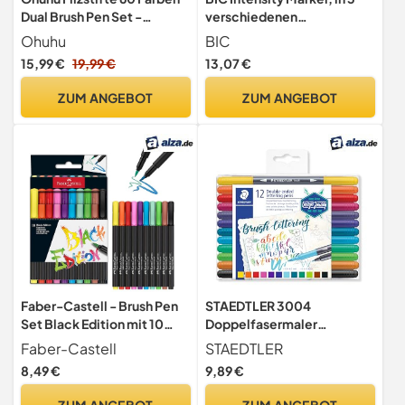
Dual Brush Pen Set -
verschiedenen
Pinselmarker & Fineliner,
Metallicfarben,
Ohuhu
BIC
Filzstifte für Erwachsene,
Strichstärke: 0.8 mm, mit
15,99 €
19,99 €
13,07 €
Wasserbasierte Stifte für
komfortablem Gummigriff
Bullet Journal, Kalligraphie,
und Austrocknungsschutz,
ZUM ANGEBOT
ZUM ANGEBOT
Handlettering & Mandala,
gold/silber/bronze
Maui Serie
Faber-Castell - Brush Pen
STAEDTLER 3004
Set Black Edition mit 10
Doppelfasermaler
leuchtenden Farben
Handlettering – 12er Set
Faber-Castell
STAEDTLER
8,49 €
9,89 €
ZUM ANGEBOT
ZUM ANGEBOT