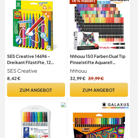
18% Rabatt
SES Creative 14696 -
hhhouu 150 Farben Dual Tip
Dreikant Filzstifte, 12
Pinselstifte Aquarell
praktische dicke Stifte mit
Marker, Handlettering
SES Creative
hhhouu
ergonomischem Griff, Für
Stifte Filzstifte für
8,42 €
32,99 €
39,99 €
Kinder ab 3 Jahren
Erwachsene Kalligraphie
Zeichnung Manga Malbuch
ZUM ANGEBOT
ZUM ANGEBOT
Stifte HO-150B