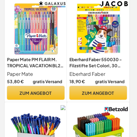
Paper Mate PM FLAIR M.
Eberhard Faber 550030 -
TROPICAL VACATION BL24
Filzstifte Set Colori, 30
PE
Malstifte im Kartonetui,
Paper Mate
Eberhard Faber
Filzstifte dicke und dünne
53,80 €
gratis Versand
18,90 €
gratis Versand
Spitze
ZUM ANGEBOT
ZUM ANGEBOT