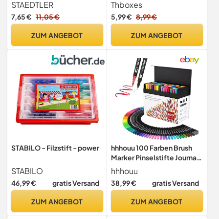
Set (20+4), 0,5–3,0 mm
mit Doppelspitze
STAEDTLER
Thboxes
7,65 €
11,05 €
5,99 €
8,99 €
ZUM ANGEBOT
ZUM ANGEBOT
STABILO - Filzstift - power
hhhouu 100 Farben Brush
Marker Pinselstifte Journal
Zubehör Stifte,
STABILO
hhhouu
Doppelspitze Filzstifte für
46,99 €
gratis Versand
38,99 €
gratis Versand
Erwachsene, Handlettering
HO-100B
ZUM ANGEBOT
ZUM ANGEBOT