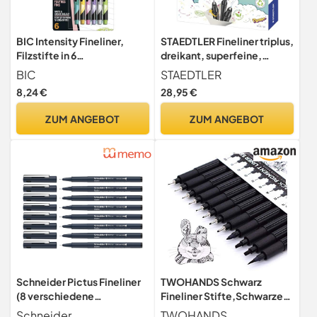
BIC Intensity Fineliner,
STAEDTLER Fineliner triplus,
Filzstifte in 6
dreikant, superfeine,
verschiedenen
metallgefasste Spitze,
BIC
STAEDTLER
Pastellfarben, mit feiner
Linienbreite ca. 0.3 mm,
8,24 €
28,95 €
Spitze, für Bullet Journal &
hohe Qualität Made in
Mandala
Germany, Set mit 60
ZUM ANGEBOT
ZUM ANGEBOT
brillanten Farben, 334 C60
Schneider Pictus Fineliner
TWOHANDS Schwarz
(8 verschiedene
Fineliner Stifte,Schwarze
Strichstärken: 0,05 - 0,9
Filzstiften,Pigment Liner
Schneider
TWOHANDS