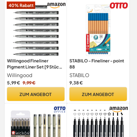
40% Rabatt
Willingood Fineliner
STABILO - Fineliner - point
Pigment Liner Set [9 Stück]
88
mit 8 Linienbreiten und 1
Willingood
STABILO
Brush（schwarz Fineliner
5,99 €
9,99 €
9,38 €
Stifte Artist Set Pigment
Liner
ZUM ANGEBOT
ZUM ANGEBOT