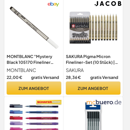
MONTBLANC "Mystery
SAKURA Pigma Micron
Black 105170 Fineliner
Fineliner-Set (10 Stück) |
Ersatzminen B – Refill – 2 x
wasserfeste, permanente
MONTBLANC
SAKURA
Fineliner-Minen schwarz
schwarze Tinte,
22,00 €
gratis Versand
28,36 €
gratis Versand
verschiedene Größen
Stifte zum Schreiben,
ZUM ANGEBOT
ZUM ANGEBOT
Zeichnen und Tagebuch
führen