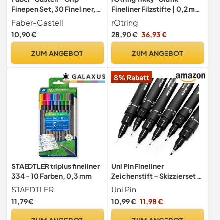
Finepen Set, 30 Fineliner,
Fineliner Filzstifte | 0,2 mm
Linienbreite 0,4 mm
| schwarze Tinte | 12 Stück
Faber-Castell
rOtring
10,90 €
28,90 €
36,93 €
ZUM ANGEBOT
ZUM ANGEBOT
8% Rabatt
STAEDTLER triplus fineliner
Uni Pin Fineliner
334 – 10 Farben, 0,3 mm
Zeichenstift – Skizzierset -
schwarze Tinte – 0,03 bis
STAEDTLER
Uni Pin
0,8 mm – 6 Stück
11,79 €
10,99 €
11,98 €
ZUM ANGEBOT
ZUM ANGEBOT