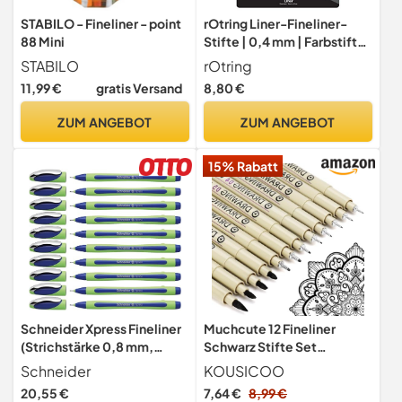
STABILO - Fineliner - point
rOtring Liner-Fineliner-
88 Mini
Stifte | 0,4 mm | Farbstifte
zum Schreiben und
STABILO
rOtring
Zeichnen | plastikfreie
11,99 €
gratis Versand
8,80 €
Verpackung | diverse
Farben | 10 Stück
ZUM ANGEBOT
ZUM ANGEBOT
15% Rabatt
Schneider Xpress Fineliner
Muchcute 12 Fineliner
(Strichstärke 0,8 mm,
Schwarz Stifte Set
dokumentenecht) 10er
Tuschestifte Zentangle
Schneider
KOUSICOO
Packung blau
Manga Art
20,55 €
7,64 €
8,99 €