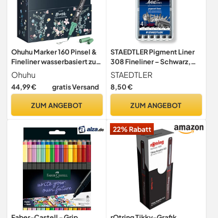
Ohuhu Marker 160 Pinsel &
STAEDTLER Pigment Liner
Fineliner wasserbasiert zum
308 Fineliner – Schwarz,
Zeichnen & Ausmalen
6er Box
Ohuhu
STAEDTLER
44,99 €
gratis Versand
8,50 €
ZUM ANGEBOT
ZUM ANGEBOT
22% Rabatt
Faber-Castell - Grip
rOtring Tikky-Grafik