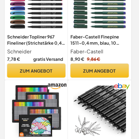
Schneider Topliner 967
Faber-Castell Finepine
Fineliner (Strichstärke 0,4
1511-0,4 mm, blau, 10
mm) 10er Etui sortiert
Stifte
Schneider
Faber-Castell
7,78 €
gratis Versand
8,90 €
9,86 €
ZUM ANGEBOT
ZUM ANGEBOT