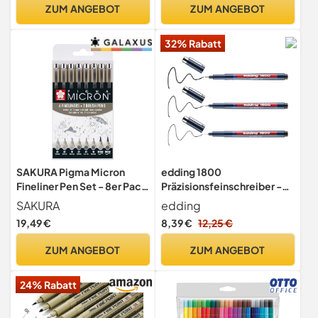
die Schule und Uni, Serie
ZUM ANGEBOT
ZUM ANGEBOT
Rapido (Blau)
32% Rabatt
SAKURA Pigma Micron
edding 1800
Fineliner Pen Set - 8er Pack
Präzisionsfeinschreiber -
Light Cool Gray & Cool Gray
schwarz - 3 Stifte -
SAKURA
edding
- Inklusive 01 05 10
verschiedene Strichbreiten
19,49 €
8,39 €
12,25 €
Pigmentstifte -
- Fineliner zum präzisen
Pigmenttinte in
Schreiben und Skizzieren -
ZUM ANGEBOT
ZUM ANGEBOT
professioneller Qualität -
feine, metallgefasste
Wasserfest & Auslaufsicher
Spitze - Lineal- und
24% Rabatt
schablonengeeignet