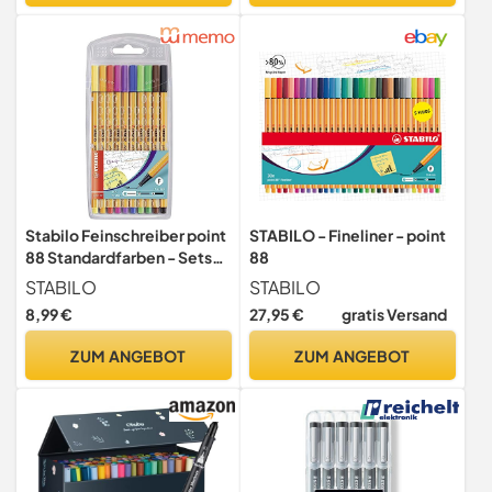
Linienbreite 0,3 mm)
Stabilo Feinschreiber point
STABILO - Fineliner - point
88 Standardfarben - Sets
88
6er/10er/20er
STABILO
STABILO
8,99 €
27,95 €
gratis Versand
ZUM ANGEBOT
ZUM ANGEBOT