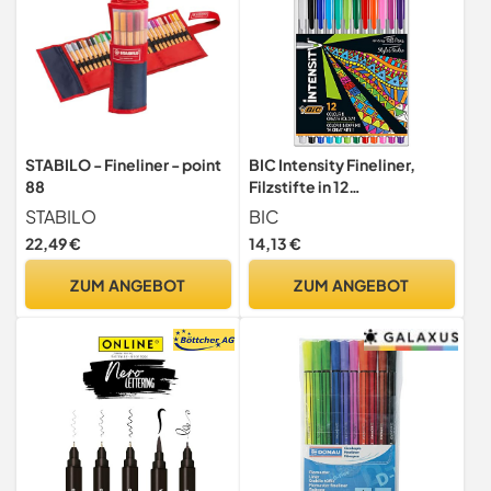
STABILO - Fineliner - point
BIC Intensity Fineliner,
88
Filzstifte in 12
verschiedenen Farben, mit
STABILO
BIC
mittlerer Spitze, für Bullet
22,49 €
14,13 €
Journal & Mandala, sortiert
ZUM ANGEBOT
ZUM ANGEBOT