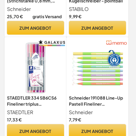
(Strichstärke 0,8 mm,
Kugelschreiber - pointball
dokumentenecht) 10er
Schneider
STABILO
Packung schwarz
25,70 €
gratis Versand
9,99 €
ZUM ANGEBOT
ZUM ANGEBOT
STAEDTLER 334 SB6CS6
Schneider 191088 Line-Up
Fineliner triplus
Pastell Fineliner
(ergonomische
(Strichstärke 0,4 mm, aus
STAEDTLER
Schneider
Dreikantform, hohe
biobasiertem Kunststoff,
17,33 €
7,79 €
Qualität, superfeine Spitze,
ausgezeichnet mit Der
My Colours Set Flamingo
blaue Engel) 8 Stück,
ZUM ANGEBOT
ZUM ANGEBOT
mit 6 brillanten Farben,
sortiert