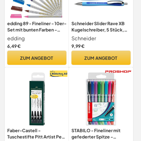
edding 89 - Fineliner - 10er-
Schneider Slider Rave XB
Set mit bunten Farben -
Kugelschreiber, 5 Stück,
extrafeine Rundspitze 0,3
Hellblau-Blau
edding
Schneider
mm - dünner
6,49 €
9,99 €
Faserschreiber für feines
und präzises Schreiben,
ZUM ANGEBOT
ZUM ANGEBOT
Unterstreichen, Zeichnen -
für Büro, Schule und
Zuhause
Faber-Castell -
STABILO - Fineliner mit
Tuschestifte Pitt Artist Pen,
gefederter Spitze -