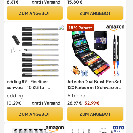
8,61 €
gratis Versand
15,80 €
sortiert
ange/Babypink/Hellgrün/-
blau
ZUM ANGEBOT
ZUM ANGEBOT
18% Rabatt
edding 89 - Fineliner -
Artecho Dual Brush Pen Set
schwarz - 10 Stifte -
120 Farben mit Schwarzer
extrafeine Rundspitze 0,3
Tragetasche, Filzstifte
edding
Artecho
mm - dünner
Dicke und Dünne,
10,29 €
gratis Versand
26,97 €
32,99 €
Faserschreiber für feines
Pinselstifte set, Stifte für
und präzises Schreiben,
Bullet journal, Kalligraphie,
ZUM ANGEBOT
ZUM ANGEBOT
Unterstreichen, Zeichnen -
Manga, Malbücher und
für Büro, Schule und
Handlettering
Zuhause