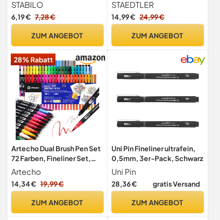
Farben, 0,3 mm
STABILO
STAEDTLER
6,19 €
7,28 €
14,99 €
24,99 €
ZUM ANGEBOT
ZUM ANGEBOT
28% Rabatt
Artecho Dual Brush Pen Set
Uni Pin Fineliner ultrafein,
72 Farben, Fineliner Set,
0,5mm, 3er-Pack, Schwarz
Filzstifte Dicke und Dünne,
Artecho
Uni Pin
Pinselstifte set, Stifte für
14,34 €
19,99 €
28,36 €
gratis Versand
Bullet journal, Kalligraphie,
Manga, Malbücher und
ZUM ANGEBOT
ZUM ANGEBOT
Handlettering