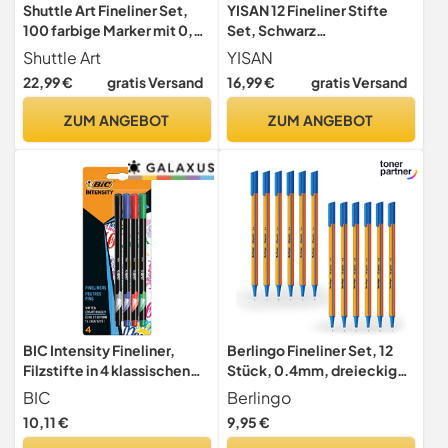
Shuttle Art Fineliner Set,
YISAN 12 Fineliner Stifte
100 farbige Marker mit 0,4
Set, Schwarz
mm feiner Spitze
Filzstiften,Tuschestift
Shuttle Art
YISAN
Pigment Liner Set,
22,99 €
gratis Versand
16,99 €
gratis Versand
Wasserfest, Stifte für
Künstler, Illustration,
ZUM ANGEBOT
ZUM ANGEBOT
Skizzen, Technisches
Zeichnen, 902195
BIC Intensity Fineliner,
Berlingo Fineliner Set, 12
Filzstifte in 4 klassischen
Stück, 0.4mm, dreieckige
Farben, mit feiner Spitze,
Form, Farbige Stifte, metal
BIC
Berlingo
für Bullet Journal & Mandala
Spitze, Schreiben, für das
10,11 €
9,95 €
Büro, das Home Office oder