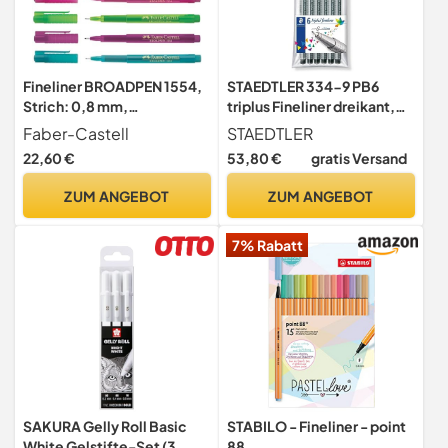
Fineliner BROADPEN 1554,
STAEDTLER 334-9 PB6
Strich: 0,8 mm,
triplus Fineliner dreikant,
Schreibfarbe: (8er Set)
0,3 mm, 6 Stück schwarz in
Faber-Castell
STAEDTLER
Polybeutel
22,60 €
53,80 €
gratis Versand
ZUM ANGEBOT
ZUM ANGEBOT
7% Rabatt
SAKURA Gelly Roll Basic
STABILO - Fineliner - point
White Gelstifte-Set (3
88