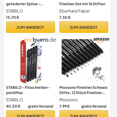
gefederter Spitze -
Fineliner Set mit 16 Stiften
SENSOR F
STABILO
Eberhard Faber
13,70 €
7,30 €
ZUM ANGEBOT
ZUM ANGEBOT
STABILO - Filzschreiber -
Moosono Fineliner Schwarz
pointMax
Stifte, 12 Stück Fineliner
Stifte Set
STABILO
Moosono
40,50 €
gratis Versand
7,99 €
gratis Versand
ZUM ANGEBOT
ZUM ANGEBOT