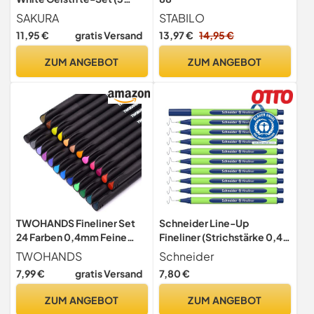
Stück), verschiedene
SAKURA
STABILO
Größen | undurchsichtige
11,95 €
gratis Versand
13,97 €
14,95 €
Gelstifte für
Hervorhebungen,
ZUM ANGEBOT
ZUM ANGEBOT
Zeichnungen und
Bastelarbeiten
TWOHANDS Fineliner Set
Schneider Line-Up
24 Farben 0,4mm Feine
Fineliner (Strichstärke 0,4
Spitze Filzstifte
mm, aus biobasiertem
TWOHANDS
Schneider
Kunststoff, ausgezeichnet
7,99 €
gratis Versand
7,80 €
mit Der blaue Engel) 10
Stück, mystic-blue
ZUM ANGEBOT
ZUM ANGEBOT