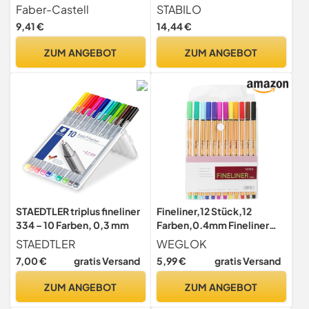
4 Strichstärken Schwarz
SENSOR F
Faber-Castell
STABILO
9,41 €
14,44 €
ZUM ANGEBOT
ZUM ANGEBOT
STAEDTLER triplus fineliner
Fineliner,12 Stück,12
334 – 10 Farben, 0,3 mm
Farben,0.4mm Fineliner
Stifte mit ergonomischem
STAEDTLER
WEGLOK
Griff, Zeichnungs- und
7,00 €
gratis Versand
5,99 €
gratis Versand
Faserstifte mit feiner
Spitze für Erwachsene,
ZUM ANGEBOT
ZUM ANGEBOT
Lebendige farbige
Kunststifte