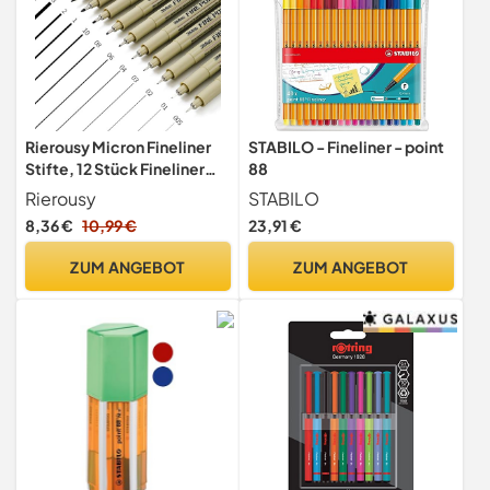
Rierousy Micron Fineliner
STABILO - Fineliner - point
Stifte, 12 Stück Fineliner
88
Schwarz Set mit 12
Rierousy
STABILO
Verschiedene
8,36 €
10,99 €
23,91 €
Linienbreiten, Wasserfest
für Illustration, Skizzen
ZUM ANGEBOT
ZUM ANGEBOT