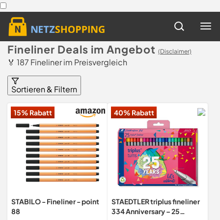
Fineliner Deals im Angebot
(Disclaimer)
🏅 187 Fineliner im Preisvergleich
Sortieren & Filtern
15% Rabatt
40% Rabatt
STABILO - Fineliner - point
STAEDTLER triplus fineliner
88
334 Anniversary – 25