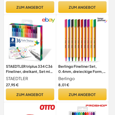
ZUM ANGEBOT
ZUM ANGEBOT
STAEDTLER triplus 334 C36
Berlingo Fineliner Set,
Fineliner, dreikant, Set mit
0.4mm, dreieckige Form,
36 brillanten Farben, hohe
Farbige Stifte, metal
STAEDTLER
Berlingo
Qualität, superfeine,
Spitze, Schreiben, für das
27,95 €
8,01 €
metallgefasste Spitze,
Büro, das Home Office oder
Linienbreite ca. 0.3 mm
die Schule und Uni, Serie
ZUM ANGEBOT
ZUM ANGEBOT
Rapido, mix Farben (10)