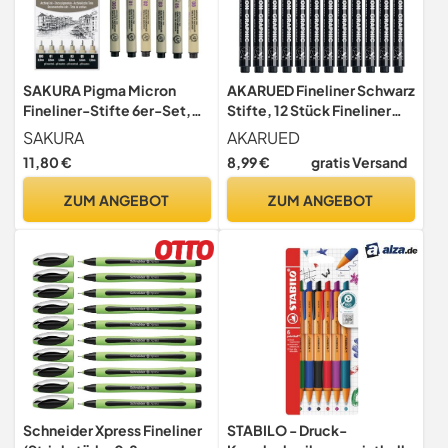
SAKURA Pigma Micron
AKARUED Fineliner Schwarz
Fineliner-Stifte 6er-Set,
Stifte, 12 Stück Fineliner
wasserfeste, permanente
Set Schwarz, Wasserfest
SAKURA
AKARUED
schwarze Tinte,
Tuschestifte zum
11,80 €
8,99 €
gratis Versand
verschiedene Größen |
Skizzieren, Permanent
Stifte zum Schreiben,
Pigment Liner zum Bullet
ZUM ANGEBOT
ZUM ANGEBOT
Zeichnen und Tagebuch
Journal Künstler Illustration,
führen
Tchnische Zeichnung
Schneider Xpress Fineliner
STABILO - Druck-