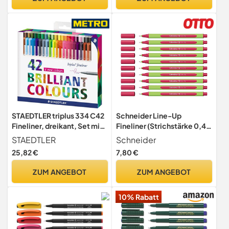
STAEDTLER triplus 334 C42
Schneider Line-Up
Fineliner, dreikant, Set mit
Fineliner (Strichstärke 0,4
42 brillanten Farben,
mm, aus biobasiertem
STAEDTLER
Schneider
Promotion 32 + 10 gratis,
Kunststoff, ausgezeichnet
25,82 €
7,80 €
hohe Qualität Made in
mit Der blaue Engel) 10
Germany, superfeine,
Stück, royal-red
ZUM ANGEBOT
ZUM ANGEBOT
metallgefasste Spitze,
Linienbreite ca. 0.3 mm
10% Rabatt