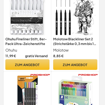
Ohuhu Fineliner Stift, 8er-
Molotow Blackliner Set 2
Pack Ultra-Zeichenstifte
(Strichstärke 0,3 mm bis 1,0
mm, Fineliner mit
Ohuhu
Molotow
permanenter,
11,99 €
gratis Versand
8,85 €
dokumentenechter Tinte) 4
Stück schwarz
ZUM ANGEBOT
ZUM ANGEBOT