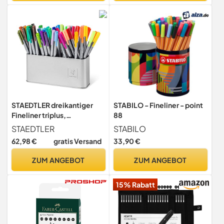
STAEDTLER dreikantiger
STABILO - Fineliner - point
Fineliner triplus,
88
superfeine, metallgefasste
STAEDTLER
STABILO
0,3 mm Spitze,
62,98 €
gratis Versand
33,90 €
ergonomischer
Dreikantschaft, lange
ZUM ANGEBOT
ZUM ANGEBOT
Lebensdauer, Metallköcher
mit 50 Finelinern in
15% Rabatt
sortierten Farben, 334
MC50