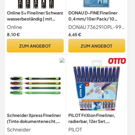
Online 5x Fineliner Schwarz
DONAU D-FINE Fineliner
wasserbeständig | mit
0,4 mm/ 10er Pack/ 10
Brush Pen, Fineliner-
Farben/Filzstifte/Metallge
Online
DONAU 7362910PL-99 D-FINE Fineliner 0,4 mm - 10er Pack 10 Stück. Farbe verschiedene Farben.
Spitzen und Kalligrafie-
fasste Spitze/für
8,10 €
6,65 €
Spitze | Black
Erwachsene und Kinder
Handlettering-Set |
Schule Büro
ZUM ANGEBOT
ZUM ANGEBOT
Tuschestifte für Bullet
Homeoffice/Geruchlos
Journal, Sketchnotes & DIY
Ungiftig
Geschenke
Schneider Xpress Fineliner
PILOT FriXion Fineliner,
(Tinte dokumentenecht,
radierbar, 12er Set,
Strichstärke 0,8 mm, Made
Schwarz/Blau/Rot/Grün/Pi
Schneider
PILOT
in Germany) 4er Set,
nk/Violett/Braun/Gelb/Or