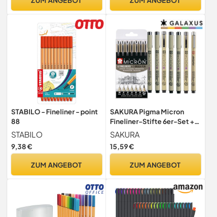
STABILO - Fineliner - point
SAKURA Pigma Micron
88
Fineliner-Stifte 6er-Set +
Pinselstift | wasserfeste,
STABILO
SAKURA
permanente schwarze Tinte
9,38 €
15,59 €
Stifte zum Schreiben,
Zeichnen und Tagebuch
ZUM ANGEBOT
ZUM ANGEBOT
führen