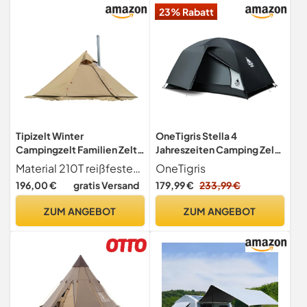
23% Rabatt
Tipizelt Winter
OneTigris Stella 4
Campingzelt Familien Zelt
Jahreszeiten Camping Zelt
Wasserdicht mit
3000 mm wasserdicht
Material 210T reißfestes Polyester; Mit Stangen, Ohne Innenzelt Ohne Zeltboden ), Ohne Schornstein) (Mit Ofenrohrdurchführung feuerhemmendem Jackett. . Mit Halterung und Bodennagel aluminiumstab
OneTigris
Ofenrohrdurchführung
Rucksack
196,00 €
gratis Versand
179,99 €
233,99 €
Firstzelt Kuppelzelt
400X220cm 3kg Camping
ZUM ANGEBOT
ZUM ANGEBOT
Wandern Trekking Klettern
Festival Khaki