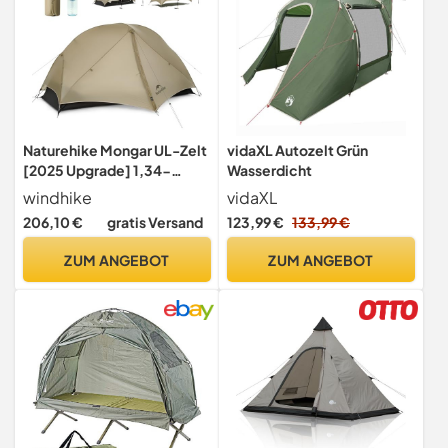
Naturehike Mongar UL-Zelt
vidaXL Autozelt Grün
[2025 Upgrade] 1,34-
Wasserdicht
1,66kg
windhike
vidaXL
206,10 €
gratis Versand
123,99 €
133,99 €
ZUM ANGEBOT
ZUM ANGEBOT