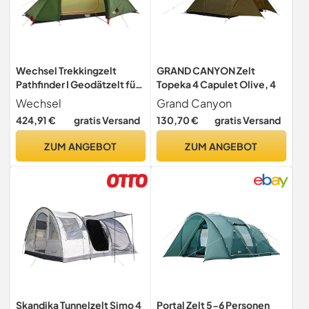
Wechsel Trekkingzelt
GRAND CANYON Zelt
Pathfinder I Geodätzelt für 1
Topeka 4 Capulet Olive, 4
Person I sturmstabiles
Wechsel
Grand Canyon
Expeditionszelt I kompakt
424,91 €
gratis Versand
130,70 €
gratis Versand
& transportabel I ideales
Outdoor-Zelt für Camping,
ZUM ANGEBOT
ZUM ANGEBOT
Wandern, Trekking &
Radreisen
Skandika Tunnelzelt Simo 4
Portal Zelt 5-6 Personen