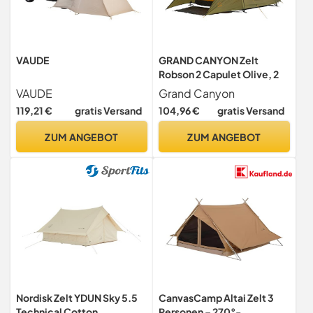
VAUDE
GRAND CANYON Zelt
Robson 2 Capulet Olive, 2
VAUDE
Grand Canyon
119,21 €
gratis Versand
104,96 €
gratis Versand
ZUM ANGEBOT
ZUM ANGEBOT
Nordisk Zelt YDUN Sky 5.5
CanvasCamp Altai Zelt 3
Technical Cotton
Personen – 270°-