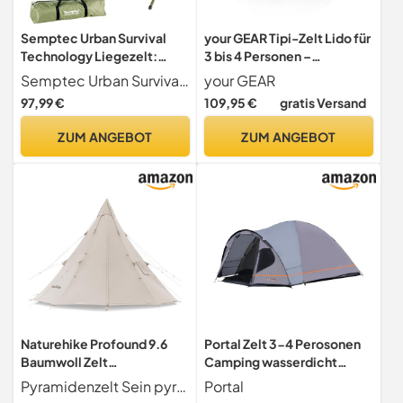
Semptec Urban Survival
your GEAR Tipi-Zelt Lido für
Technology Liegezelt:
3 bis 4 Personen –
2in1-Zelt mit Alu-Feldbett,
Pyramidenzelt mit
Semptec Urban Survival Technology
your GEAR
1200 mm Wassersäule, 193
eingenähtem Boden –
97,99 €
109,95 €
gratis Versand
x 78 x 160 cm (Bettzelt,
Campingzelt mit UV 50+
Schlafzelt, Angel)
Schutz & 5000 mm
ZUM ANGEBOT
ZUM ANGEBOT
Wassersäule – 220 cm
Stehhöhe & Insektenschutz
– Festivalzelt Beige/Grau
Naturehike Profound 9.6
Portal Zelt 3-4 Perosonen
Baumwoll Zelt
Camping wasserdicht
Pyramidenzelt Tipi Zelt
4000mm Kuppelzelt mit
Pyramidenzelt Sein pyramidenförmiges Design ist nicht nur schön, sondern auch strukturell stabil, wodurch der Platz im Zelt maximiert werden kann. Das basislose Design macht den Auf- und Abbau des Zeltes einfacher und schneller, das Gewicht ist geringer und es kann sich an eine Vielzahl von Geländeformen anpassen.
Portal
Firstzelte 4-6 Personen
Vorzelt Familienzelt