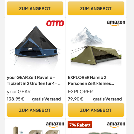
Matratze, Sonnenschutz
ZUM ANGEBOT
ZUM ANGEBOT
(Feldbett mit Zelt,
Campingbett mit Matratze,
Zwei)
your GEAR Zelt Ravello -
EXPLORER Namib 2
Tipizelt in 2 Größen für 4-8
Personen Zelt kleines
Personen, Familienzelt mit
Packmaß Ultraleicht für
your GEAR
EXPLORER
400 cm oder 500 cm
Fahrrad oder Motorrad
138,95 €
gratis Versand
79,90 €
gratis Versand
Durchmesser, Campingzelt
Reise 1-2 Personen
mit 5000 mm Wassersäule,
3000mm Wassersäule mit
ZUM ANGEBOT
ZUM ANGEBOT
UV 50+ Schutz,
separatem Innenzelt
eingenähtem Boden,
Wandern Trekking Camping
7% Rabatt
Insektenschutz