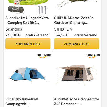
Skandika Trekkingzelt Vatn
SJHDHDA Retro-Zelt für
| Camping Zelt für 2
Outdoor-Camping,
Personen, Ultraleicht,
Firstzelt, Selbstfahrer-
Skandika
SJHDHDA
kleines Packmaß,
Tour, Camping, regenfest,
239,00 €
gratis Versand
154,56 €
gratis Versand
wasserdicht, 3000 mm
für 2 Personen, einfach
Wassersäule, Zelte 3-4
aufzubauen, Outdoor-
ZUM ANGEBOT
ZUM ANGEBOT
Saison, Tunnelzelt |
Rucksackreisen Learned
Trekking, Wandern, Angeln,
extensively
Outdoor
Outsunny Tunnelzelt,
Automatisches Großzelt for
Campingzelt,
3-8 Personen –