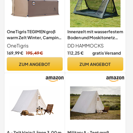
OneTigris TEGIMEN groß
Innenzelt mit wasserfestem
warm Zelt Winter, Camping
Boden und Moskitonetz
Survival Hängematte Zelt
passend zu A-Zelt von DD
OneTigris
DD HAMMOCKS
wasserdicht 3000 mm
hammocks
169,99 €
195,49 €
112,25 €
gratis Versand
Plane für Wandern(Coyote
Braun)
ZUM ANGEBOT
ZUM ANGEBOT
A - Zelt klein (Länge 3,00 m
Military A - Tent groß,