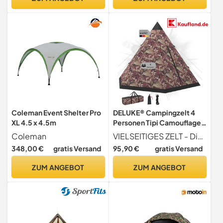
Coleman Event Shelter Pro
DELUKE® Campingzelt 4
XL 4.5 x 4.5m
Personen Tipi Camouflage |
atmungsaktiv | Tipi
Coleman
VIELSEITIGES ZELT - Dieses Zelt ist perfekt für all Ihre Campingabenteuer! Es hat ein gemütliches Interieur, geeignet zum Campen im Freien, bei Festivals und im Urlaub auf dem Campingplatz.
Pyramidenzelt Familienzelt
348,00 €
gratis Versand
95,90 €
gratis Versand
für 4 Personen Gruppenzelt
Zelt Camping Zelt Outdoor
ZUM ANGEBOT
ZUM ANGEBOT
Zelten