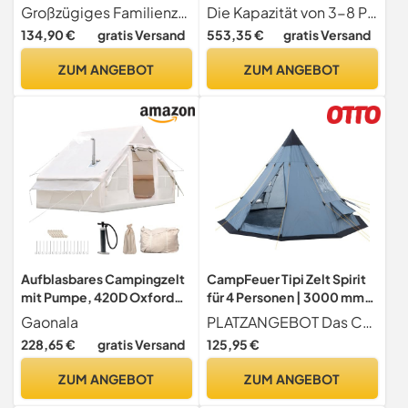
Wasserabweisend
Schnellaufbaubares
Großzügiges Familienzelt Unser wasserdichtes Zelt bietet Platz für 5 bis 6 Personen und verfügt über einen separaten Vorraum, um Schuhe und Ausrüstung zu verstauen. So bleibt Ihr Schlafplatz sauber und trocken
Die Kapazität von 3-8 Personen ermöglicht flexible Gruppengrößen und ist ideal for Familienabenteuer und Outdoor-Aufenthalte in kleinen Gruppen.
Familienzelt für 6 Personen,
Doppelhallen-Firstzelt mit
134,90 €
gratis Versand
553,35 €
gratis Versand
Festivalzelt mit Fenster,
Vordach for
Tragetasche, für Garten,
Familienabenteuer(Alumin
ZUM ANGEBOT
ZUM ANGEBOT
Terrasse, Blau
um Pole)
Aufblasbares Campingzelt
CampFeuer Tipi Zelt Spirit
mit Pumpe, 420D Oxford
für 4 Personen | 3000 mm
Glamping Aufblasbares Zelt
Wassersäule | Grau |
Gaonala
PLATZANGEBOT Das CampFeuer Tipi Zelt ist perfekt für Familien und Gruppen bis 4 Personen geeignet. Mit seinen großzügigen Außenmaßen von ca. 365 x 365 x 250 cm und der komfortablen Stehhöhe bietet es ausreichend Bewegungsfreiheit. Die große Schlafkabine sorgt für erholsame Nächte, während der breite Eingang einen bequemen Zugang garantiert ideal für Campingausflüge, Festivals oder längere Touren in der Natur.
für Camping, Wasserdicht
Indianerzelt für Camping,
228,65 €
gratis Versand
125,95 €
bis 3100MM, 4 Saison
Wandern, Firstzelt,
Winddicht Kabinenzelt mit
Pyramidenzelt, Rundzelt,
ZUM ANGEBOT
ZUM ANGEBOT
Mesh,4 Personen/mit
Festivalzelt, Gruppenzelt,
Kaminöffnung
Campingzelt, Familienzelt