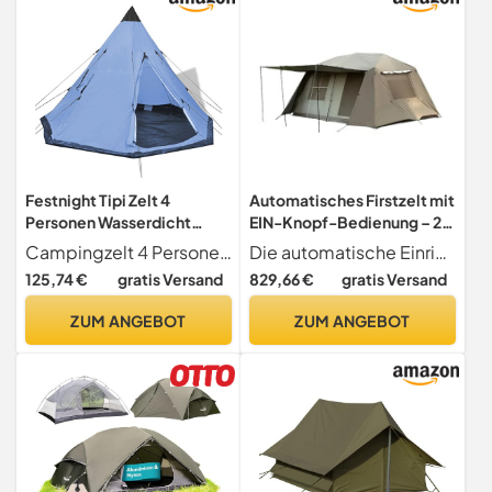
Festnight Tipi Zelt 4
Automatisches Firstzelt mit
Personen Wasserdicht
EIN-Knopf-Bedienung – 2
Firstzelt Campingzelt
Schlafzimmer, 1
Campingzelt 4 Personen Dieses einzigartige Campingzelt ist gut für all Ihre Outdoor-Abenteuer! Es hat ein gemütliches Interieur, geeignet zum Campen im Freien, bei Festivals und im Urlaub auf dem Campingplatz.
Die automatische Einrichtung per Knopfdruck ermöglicht eine schnelle Montage; for die sofortige Nutzung ist keine komplizierte Bedienung erforderlich.
Pyramidenzelt Firstzelt
Wohnzimmer, großes Zelt
125,74 €
gratis Versand
829,66 €
gratis Versand
Familienzelt Trekkingzelt
for Strand und Outdoor-
mit Tragetasche Outdoor
Aktivitäten
ZUM ANGEBOT
ZUM ANGEBOT
Tent für Camping Trekking
Wandern 365x365x250 cm