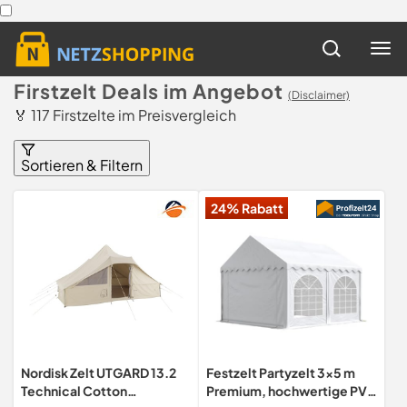
Firstzelt Deals im Angebot
(Disclaimer)
🏅 117 Firstzelte im Preisvergleich
Sortieren & Filtern
24% Rabatt
Nordisk Zelt UTGARD 13.2
Festzelt Partyzelt 3x5 m
Technical Cotton
Premium, hochwertige PVC