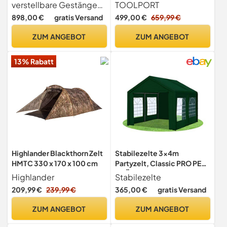
Sandshell, 6
Plane 750 N in weiß 100%
verstellbare Gestängehöhe
TOOLPORT
wasserdicht mit
898,00 €
gratis Versand
499,00 €
659,99 €
Bodenrahmen
ZUM ANGEBOT
ZUM ANGEBOT
13% Rabatt
Highlander Blackthorn Zelt
Stabilezelte 3x4m
HMTC 330 x 170 x 100 cm
Partyzelt, Classic PRO PE
GRÜN
Highlander
Stabilezelte
209,99 €
239,99 €
365,00 €
gratis Versand
ZUM ANGEBOT
ZUM ANGEBOT