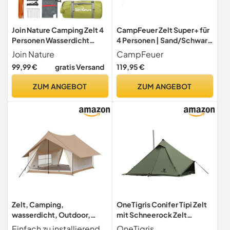
Join Nature Camping Zelt 4
CampFeuer Zelt Super+ für
Personen Wasserdicht
4 Personen | Sand/Schwarz
Winddicht Familienzelt
| XXL Tunnelzelt mit 2
Join Nature
CampFeuer
Eingängen und Vordach,
99,99 €
gratis Versand
119,95 €
3000 mm Wassersäule |
Zelt mit Vorzelt und
ZUM ANGEBOT
ZUM ANGEBOT
Bodenplane, Gruppenzelt,
Campingzelt Familienzelt
Zelt, Camping,
OneTigris Conifer Tipi Zelt
wasserdicht, Outdoor,
mit Schneerock Zelt
Camping, großes Firstzelt,
wasserdicht 1 Person für
Einfach zu installierendes Zelt Camping in der Wildnis, ohne sich Gedanken über schnelle Einrichtung einfache Lagerung machen zu müssen, das leichte Design des Zeltes wird bequemer zu tragen, dieses Zelt ist ideal für Camping, Wandern oder Festivalfeiern.
OneTigris