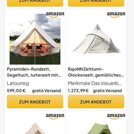
1) (Farbe 1)
Pyramiden-Rundzelt,
RajoNN Zeltturm-
Segeltuch, Jurtenzelt mit
Glockenzelt, gemütliches
Reißverschluss,
Haus im Freien,
Latourreg
Merkmale Das steuerbare obere Fenster zum Öffnen und Schließen fördert die Luftzirkulation, und das steuerbare obere Fenster zum Öffnen und Schließen ist oben so gestaltet, dass es atmungsaktiv und belüftet ist und sich von der Verstopfung verabschiedet.Im Innenbereich kann ein Holzofen verwendet werden und das Öffnen und Schließen des oberen Fensters kann im Zelt eingestellt werden.
Bodenplane für Familie,
wasserdicht, Tipi-Zelt für
599,00 €
gratis Versand
1.273,99 €
gratis Versand
Outdoor, Camping, Beige
Erwachsene, 4–6 Personen,
Segeltuch, Durchmesser 6
Familie, doppellagiger
ZUM ANGEBOT
ZUM ANGEBOT
m Glockenzelt)
Party-Familienurlaub