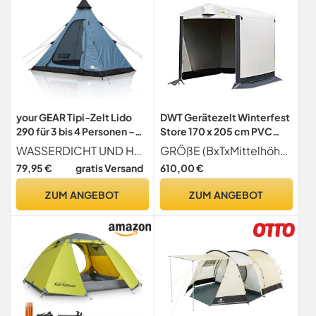
your GEAR Tipi-Zelt Lido
DWT Gerätezelt Winterfest
290 für 3 bis 4 Personen –
Store 170 x 205 cm PVC
Pyramidenzelt mit
Beistellzelt freistehend
WASSERDICHT UND HOHER UV-SCHUTZ Das hochwertige Polyestergewebe bietet eine überdurchschnittliche Wassersäule von 5000 mm und komplett versiegelte Nähte. Dank der UV 50+ Beschichtung wird das Zeltmaterial vor Ermüdung geschützt und die UV-Belastung im Innenraum deutlich reduziert.
GRÖßE (BxTxMittelhöhe Seitenhöhe) 170 x 205 x 205 180 cm, FARBE grau
eingenähtem Boden –
Outdoor Lagerzelt
79,95 €
gratis Versand
610,00 €
Campingzelt mit UV 50+
Fahrradgarage wasserdicht
Schutz & 5000 mm
vorratszelt küchenzelt
ZUM ANGEBOT
ZUM ANGEBOT
Wassersäule – 200 cm
Stehhöhe & Insektenschutz
– Festivalzelt 4kg