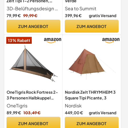
Zelt Tipi 1-2 Personen,
Verde
Wandern Stangenzelt mit
3D-Belüftungsdesign Das 3D-Belüftungssystem reduziert Kondensation, verbessert den Luftstrom und sorgt für eine ununterbrochene Belüftung. Garantiert einen angenehmen Schlaf
Sea to Summit
Mesh Innenzelt, Camping
79,99 €
99,99 €
399,96 €
gratis Versand
Zelt wasserdicht 3
Jahreszeiten, Ideal für
ZUM ANGEBOT
ZUM ANGEBOT
Camping Outdoor,
Rucksacktourismus
13% Rabatt
OneTigris Rock Fortress 2-
Nordisk Zelt THRYMHEIM 3
3 Personen Halbkuppel
Square Tipi Picante, 3
Mesh Innenzelt mit
OneTigris
Nordisk
4000mm Zelt
89,99 €
103,49 €
449,00 €
gratis Versand
Wannenboden für Camping
Wandern für 4-6 Personen
ZUM ANGEBOT
ZUM ANGEBOT
Pyramidenzelt