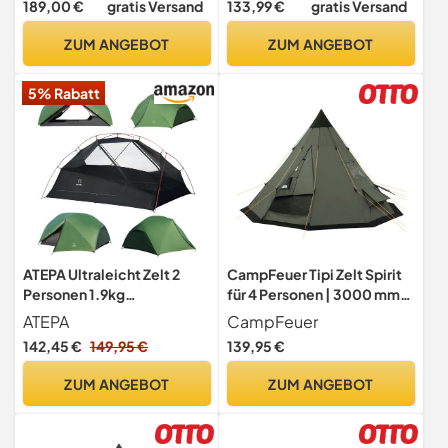
189,00 €
gratis Versand
133,99 €
gratis Versand
Indianerzelt Wasserdicht
Festivalzelt für Camping
Winddicht Einfacher
Reise Trekking Garten
ZUM ANGEBOT
ZUM ANGEBOT
Aufbau Pyramidenzelt für
Outdoor Camping Familien
5% Rabatt
ATEPA Ultraleicht Zelt 2
CampFeuer Tipi Zelt Spirit
Personen 1.9kg
für 4 Personen | 3000 mm
Wasserdicht & Windschutz,
Wassersäule | Olivgrün |
ATEPA
CampFeuer
Camping Zelt Abtrennbares
Indianerzelt für Camping,
142,45 €
149,95 €
139,95 €
Mesh-Innenkonto mit
Wandern, Firstzelt,
Vorbau für Trekking
Pyramidenzelt,
ZUM ANGEBOT
ZUM ANGEBOT
Camping Bikepacking
Festivalzelt, Gruppenzelt,
Outdoor Wandern
Campingzelt, Familienzelt