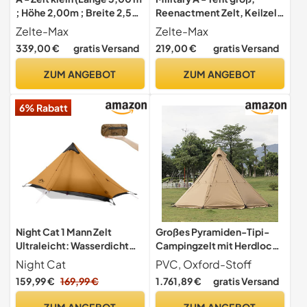
; Höhe 2,00m ; Breite 2,50
Reenactment Zelt, Keilzelt
m)
Frame Dog Tent Mittelalter
Zelte-Max
Zelte-Max
339,00 €
gratis Versand
219,00 €
gratis Versand
ZUM ANGEBOT
ZUM ANGEBOT
6% Rabatt
Night Cat 1 Mann Zelt
Großes Pyramiden-Tipi-
Ultraleicht: Wasserdicht
Campingzelt mit Herdloch,
Zelt für Fahrradtour Kleines
Indianerzelt mit
Night Cat
PVC, Oxford-Stoff
Packmaß Trekking Camping
Tragetasche für 5–8
159,99 €
169,99 €
1.761,89 €
gratis Versand
Personen, Familien-
Camping-Hot-Zelte (Farbe
ZUM ANGEBOT
ZUM ANGEBOT