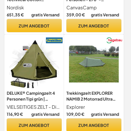
Sandshell, 4
Panoramablick Glamping
Nordisk
CanvasCamp
Zelt – Ideales Outdoor
651,35 €
gratis Versand
359,00 €
gratis Versand
Camping Zelt für Festivals,
Glamping & Firstzelt, 3
ZUM ANGEBOT
ZUM ANGEBOT
Mann Zelt Wasserdicht |
Luxus Zelt | Campingzelt
DELUKE® Campingzelt 4
Trekkingzelt EXPLORER
Personen Tipi grün |
NAMIB 2 Motorrad Ultra
atmungsaktiv | Tipi
Leicht Aktive 1-2 Personen
VIELSEITIGES ZELT - Dieses Zelt ist perfekt für all Ihre Campingabenteuer! Es hat ein gemütliches Interieur, geeignet zum Campen im Freien, bei Festivals und im Urlaub auf dem Campingplatz.
Explorer
Pyramidenzelt Familienzelt
Camping
116,90 €
gratis Versand
109,00 €
gratis Versand
für 4 Personen Gruppenzelt
Zelt Camping Zelt Outdoor
ZUM ANGEBOT
ZUM ANGEBOT
Zelten