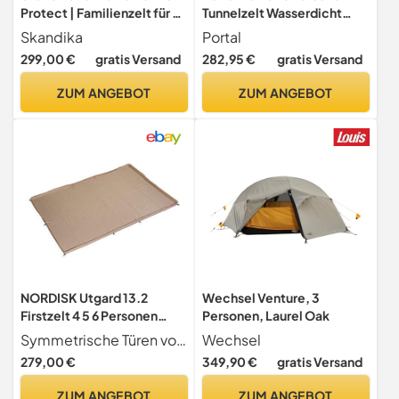
Protect | Familienzelt für 4
Tunnelzelt Wasserdicht
Personen mit eingenähtem
3000 mm 6 Mann Luxus
Skandika
Portal
Zeltboden, wasserdicht,
Campingzelt 2
299,00 €
gratis Versand
282,95 €
gratis Versand
3000 mm Wassersäule,
Schlafkabinen mit
verdunkelte Schlafkabine,
Stehhöhe Vorzelt
ZUM ANGEBOT
ZUM ANGEBOT
Moskitonetz, 3 Eingänge |
Bodenwanne XXL Groß
Campingzelt
Familienzelt Gruppenzelt
für Camping Reise Trekking
Garten
NORDISK Utgard 13.2
Wechsel Venture, 3
Firstzelt 4 5 6 Personen
Personen, Laurel Oak
Gruppen Zelt Campingzelt
Symmetrische Türen vorne hinten. Faltbare Vorhänge. Mesh tauglich gegen Moskitos. D-Fenster mit RV und Mesh an jeder Seite.
Wechsel
Pfadfinderzelt Baumwolle
279,00 €
349,90 €
gratis Versand
Zeltboden
ZUM ANGEBOT
ZUM ANGEBOT