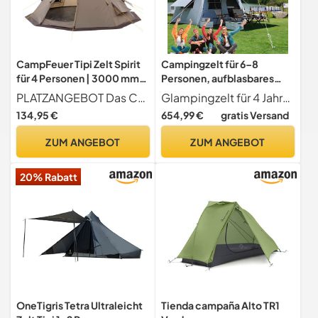
CampFeuer Tipi Zelt Spirit
Campingzelt für 6–8
für 4 Personen | 3000 mm
Personen, aufblasbares
Wassersäule | Braun |
Firstzelt, große
PLATZANGEBOT Das CampFeuer Tipi Zelt ist perfekt für Familien und Gruppen bis 4 Personen geeignet. Mit seinen großzügigen Außenmaßen von ca. 365 x 365 x 250 cm und der komfortablen Stehhöhe bietet es ausreichend Bewegungsfreiheit. Die große Schlafkabine sorgt für erholsame Nächte, während der breite Eingang einen bequemen Zugang garantiert ideal für Campingausflüge, Festivals oder längere Touren in der Natur.
Glampingzelt für 4 Jahreszeiten Dieses Glampingzelt für 6 8 Personen bietet mit ca. 15,4 m Platz, einem 6 m großen Zelt und einem 9 m großen Sonnenschutzdach bequem Platz für 6 8 Personen. So können Sie Outdoor-Aktivitäten mit Familie und Freunden genießen.
Indianerzelt für Camping,
Familienkabinenzelte,
134,95 €
654,99 €
gratis Versand
Wandern, Firstzelt,
doppellagiges,
Pyramidenzelt, Rundzelt,
wasserdichtes, tragbares
ZUM ANGEBOT
ZUM ANGEBOT
Festivalzelt, Gruppenzelt,
Glamping-Zelt, für
Campingzelt, Familienzelt
Picknicks im Freien,
20% Rabatt
Camping, Wandern und
Familientreffen
OneTigris Tetra Ultraleicht
Tienda campaña Alto TR1