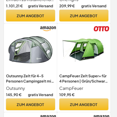
tragbares Campinghaus,
Zeltofen 4 Jahreszeiten
1.101,21 €
gratis Versand
209,99 €
gratis Versand
Luxusvilla, regendicht,
Camping-Ranger
Campingzelt
Grün(Tetoron Baumwolle)
ZUM ANGEBOT
ZUM ANGEBOT
Outsunny Zelt für 4-5
CampFeuer Zelt Super+ für
Personen Campingzelt mit
4 Personen | Grün/Schwarz
Heringen Kuppelzelt
| XXL Tunnelzelt mit 2
Outsunny
CampFeuer
Polyester B3 Gitter
Eingängen und Vordach,
145,90 €
gratis Versand
109,95 €
Glasfaser Dunkelgrün+Grau
3000 mm Wassersäule |
263,5 x 220 x 123 cm
Zelt mit Vorzelt und
ZUM ANGEBOT
ZUM ANGEBOT
Bodenplane, Gruppenzelt,
Campingzelt, Familienzelt