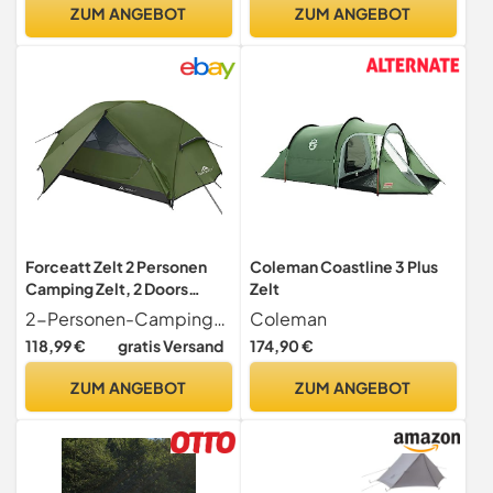
Jahrzeit Campingzelt für
Durchmesser, Stahl-
ZUM ANGEBOT
ZUM ANGEBOT
Outdoor, Camping,
Gestänge | Indianerzelt,
Wandern, Trekking - Grün
Partyzelt, Festivalzelt,
Glamping
Forceatt Zelt 2 Personen
Coleman Coastline 3 Plus
Camping Zelt, 2 Doors
Zelt
Wasserdicht & Winddicht
2-Personen-Campingzelte Das zelt verfügt über zwei D-förmige türen und zwei vorräume für bis zu zwei personen. Gewicht 2,5 kg. Abmessungen des Innenbodens 225 x
Coleman
3-4 Saison Ultraleichte
118,99 €
gratis Versand
174,90 €
Rucksack Zelt für Trekking,
Camping, Outdoor. (2-
ZUM ANGEBOT
ZUM ANGEBOT
Personen-Dunkelgrün)