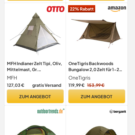
22% Rabatt
MFH Indianer Zelt Tipi, Oliv,
OneTigris Backwoods
Mittelmast, Gr.
Bungalow 2,0 Zelt für 1-2
290x270x225 cm
Personen Camping Zelt
MFH
OneTigris
leichtes Wurfzelt
127,03 €
gratis Versand
119,99 €
153,99 €
wasserdicht 3 Jahreszeit
Unterstand Zelt für Wandern
ZUM ANGEBOT
ZUM ANGEBOT
Outdoor (Kojote Braun)