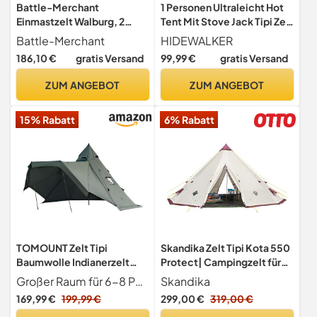
Battle-Merchant
1 Personen Ultraleicht Hot
Einmastzelt Walburg, 2
Tent Mit Stove Jack Tipi Zelt
Personen, Durchmesser 3,5
Outdoor Camping
Battle-Merchant
HIDEWALKER
m, Natur
Firstzelte für Zeltofen
186,10 €
gratis Versand
99,99 €
gratis Versand
Holzofen 4 Jahreszeiten Die
Jagd Trekking
ZUM ANGEBOT
ZUM ANGEBOT
Pyramidenzelt (Grün)
15% Rabatt
6% Rabatt
TOMOUNT Zelt Tipi
Skandika Zelt Tipi Kota 550
Baumwolle Indianerzelt
Protect| Campingzelt für
2,8m Hoch Firstzelt für 6-8
bis zu 12 Personen,
Großer Raum für 6-8 Personen Mit einem Durchmesser von 4
Skandika
Personen Pyramidenzelt
wasserdicht, Moskitonetz,
169,99 €
199,99 €
299,00 €
319,00 €
mit Ofenloch für Zeltofen 4
3 m Stehhöhe, 5,5 m