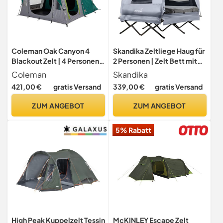
Coleman Oak Canyon 4
Skandika Zeltliege Haug für
Blackout Zelt | 4 Personen
2 Personen | Zelt Bett mit
Familien-Tunnelzelt mit 2
Sleeper Technology,
Coleman
Skandika
speziell abgedunkelten
erhöhtes Campingbett,
421,00 €
gratis Versand
339,00 €
gratis Versand
Schlafzimmern und
aufblasbare Luftmatratze,
Wohnbereich | 4 Mann
Outdoor Feldbett | 4in1
ZUM ANGEBOT
ZUM ANGEBOT
Campingzelt | 4500 mm
Angelzelt, Bettzelt,
wasserdicht | Eingenähte
Feldbettzelt
5% Rabatt
Bodenplane
High Peak Kuppelzelt Tessin
McKINLEY Escape Zelt