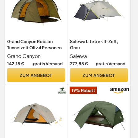
Grand Canyon Robson
Salewa Litetrek II-Zelt,
Tunnelzelt Oliv 4 Personen
Grau
Grand Canyon
Salewa
142,15 €
gratis Versand
277,85 €
gratis Versand
ZUM ANGEBOT
ZUM ANGEBOT
19% Rabatt