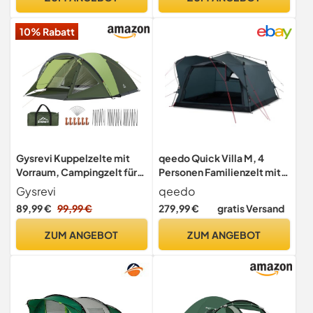
Wasserdicht & Robust |
Aufbau simpel, schnell
10% Rabatt
[Blau]
Gysrevi Kuppelzelte mit
qeedo Quick Villa M, 4
Vorraum, Campingzelt für
Personen Familienzelt mit
3-4 Person, Camping Zelt
Quick-Up Schnellaufbau-
Gysrevi
qeedo
für 4 Personen mit
System - Wasserdichtes
89,99 €
99,99 €
279,99 €
gratis Versand
Schlafzimmer, leichtes
Campingzelt, extra groß,
Outdoor Zelt für Camping,
hoch & geräumig, mit
ZUM ANGEBOT
ZUM ANGEBOT
Wandern, Rucksackreisen -
Vordach, Eingang & Fenster
Grün
mit Moskitonetz & Mesh-
Belüftung