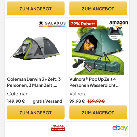
cm
(Waldgrün 20D Upgrade)
ZUM ANGEBOT
ZUM ANGEBOT
29% Rabatt
Coleman Darwin 3+ Zelt, 3
Vulnora® Pop Up Zelt 4
Personen, 3 Mann Zelt,
Personen Wasserdicht
Igluzelt, Festivalzelt,
5000mm Wassersäule
Coleman
Vulnora
Leichtes Kuppelzelt mit
Wurfzelt Auf- und Abbau in
149,90 €
gratis Versand
99,98 €
139,99 €
Vorzelt, Wasserdicht WS
Sekunden - Strandzelt mit
3.000 mm
UV-Schutz - Blickdicht -
ZUM ANGEBOT
ZUM ANGEBOT
Campingzelt