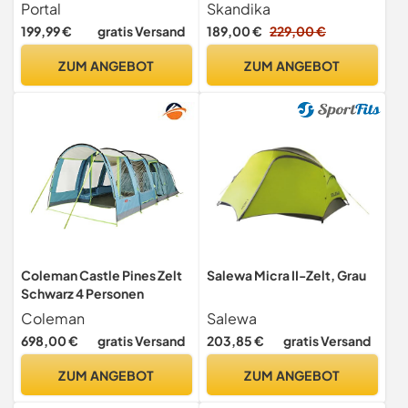
Wasserdicht 3000mm mit
Familienzelt für Camping, 2
Portal
Skandika
2m Stehhöhe Vorzelt
m Stehhöhe, Dunkle
199,99 €
gratis Versand
189,00 €
229,00 €
Bodenwanne Fenster 4-5
Schlafkabine, wasserdicht,
Mann 4Plus Tunnelzelt
3000 mm Wassersäule,
ZUM ANGEBOT
ZUM ANGEBOT
Familienzelt Festivalzelt für
Sonnendach | großes
Camping Reise Trekking
Campingzelt, Festival Zelt
Garten
für 6 Mann
Coleman Castle Pines Zelt
Salewa Micra II-Zelt, Grau
Schwarz 4 Personen
Coleman
Salewa
698,00 €
gratis Versand
203,85 €
gratis Versand
ZUM ANGEBOT
ZUM ANGEBOT