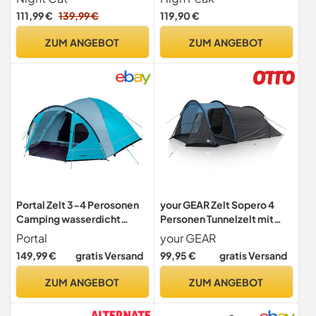
Einstellung für Camping
doppelwandig, 4.000 mm
111,99 €
139,99 €
119,90 €
Wandern
wasserdicht, mit
Zeltboden,
ZUM ANGEBOT
ZUM ANGEBOT
Ventilationssystem,
Moskitoschutz,
Klarsichtfolien-Fenster
Portal Zelt 3-4 Perosonen
your GEAR Zelt Sopero 4
Camping wasserdicht
Personen Tunnelzelt mit
4000mm Kuppelzelt mit
Seiteneingang Wohnraum
Portal
your GEAR
Vorzelt Familienzelt
Fenster Wasserdicht 5000
149,99 €
gratis Versand
99,95 €
gratis Versand
Festivalzelt für Camping
mm UV 50+ Schutz Blau
Reise Garten
Grau
ZUM ANGEBOT
ZUM ANGEBOT