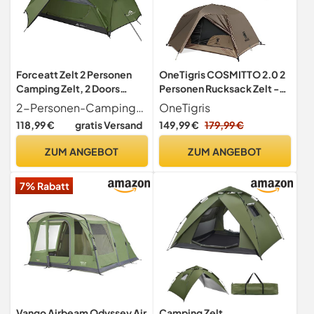
Forceatt Zelt 2 Personen
OneTigris COSMITTO 2.0 2
Camping Zelt, 2 Doors
Personen Rucksack Zelt -
Wasserdicht & Winddicht
Freistehend leicht
2-Personen-Campingzelte Das zelt verfügt über zwei D-förmige türen und zwei vorräume für bis zu zwei personen. Gewicht 2,5 kg. Abmessungen des Innenbodens 225 x
OneTigris
3-4 Saison Ultraleichte
wasserdicht 3 Jahreszeiten
118,99 €
gratis Versand
149,99 €
179,99 €
Rucksack Zelt für Trekking,
Camping Zelt für Outdoor
Camping, Outdoor. (2-
Wandern
ZUM ANGEBOT
ZUM ANGEBOT
Personen-Dunkelgrün)
Bergsteigen(Kojote Braun)
7% Rabatt
Vango Airbeam Odyssey Air
Camping Zelt