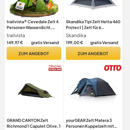
trailvista® Cevedale Zelt 4
Skandika Tipi Zelt Hetta 460
Personen Wasserdicht,
Protect | Zelt für 6
leicht, kompakt & schnell
Personen, 3 m Stehhöhe,
trailvista
Skandika
aufbaubare Zelte, Camping
eingenähter Zeltboden,
149,97 €
gratis Versand
199,00 €
gratis Versand
Zelt mit Vorzelt - Tent,
3000 mm Wassersäule, UV
Familienzelt, Tunnelzelt 4
50+, Festivalzelt,
ZUM ANGEBOT
ZUM ANGEBOT
Personen Zelt
Indianerzelt, Familienzelt |
Outdoor, Camping,
Glamping
GRAND CANYON Zelt
yourGEAR Zelt Matera 3
Richmond 1 Capulet Olive, 1
Personen Kuppelzelt mit