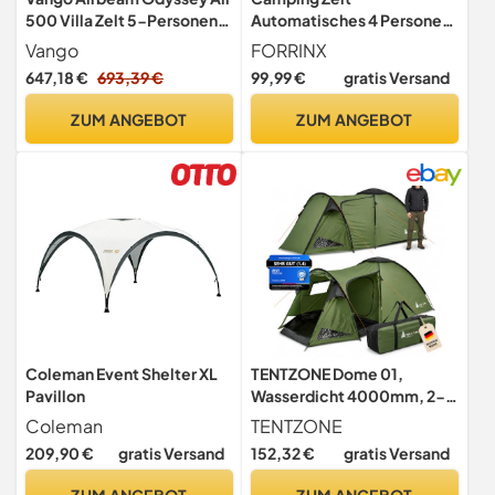
500 Villa Zelt 5-Personen-
Automatisches 4 Personen
Aufblaszelt mit Pumpe,
Wasserdicht Kuppelzelt
Vango
FORRINX
Sonnendach, einfaches
230x230x150CM
647,18 €
693,39 €
99,99 €
gratis Versand
Familiencamping,
Epsomgrün
ZUM ANGEBOT
ZUM ANGEBOT
Coleman Event Shelter XL
TENTZONE Dome 01,
Pavillon
Wasserdicht 4000mm, 2-3
Personen Campingzelt,
Coleman
TENTZONE
Vorraum mit abnehmbare
209,90 €
gratis Versand
152,32 €
gratis Versand
Bodenplane,
Belüftungsöffnungen, Grün
ZUM ANGEBOT
ZUM ANGEBOT