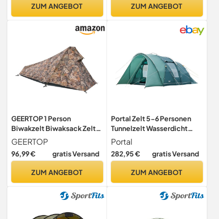
für Trekking, Camping,
ZUM ANGEBOT
ZUM ANGEBOT
Outdoor, Wandern • 1-
Personen-Zelt • Farbe:
Flecktarn
GEERTOP 1 Person
Portal Zelt 5-6 Personen
Biwakzelt Biwaksack Zelt
Tunnelzelt Wasserdicht
Trekkingzelt Campingzelt
3000 mm 6 Mann Luxus
GEERTOP
Portal
Minipack Leicht, 3 bis 4
Campingzelt 2
96,99 €
gratis Versand
282,95 €
gratis Versand
Jahreszeiten für Outdoor
Schlafkabinen mit
Camping Wandern Reisen
Stehhöhe Vorzelt
ZUM ANGEBOT
ZUM ANGEBOT
und Klettern (Blatt,
Bodenwanne XXL Groß
213x101x91 cm)
Familienzelt Gruppenzelt
für Camping Reise Trekking
Garten