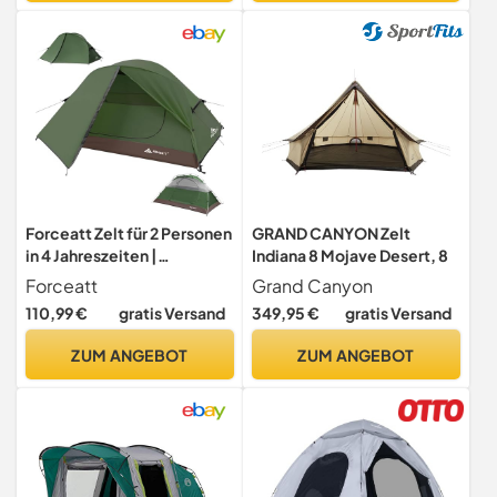
Festivalzelt
Forceatt Zelt für 2 Personen
GRAND CANYON Zelt
in 4 Jahreszeiten |
Indiana 8 Mojave Desert, 8
Ultraleicht für Camping,
Forceatt
Grand Canyon
Rucksackreisen, Wandern
110,99 €
gratis Versand
349,95 €
gratis Versand
und andere Outdoor-
Aktivitäten |
ZUM ANGEBOT
ZUM ANGEBOT
Doppeltüren,Wasserdicht,
einfach aufzubauen und zu
tragen.