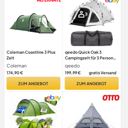
Coleman Coastline 3 Plus
qeedo Quick Oak 3
Zelt
Campingzelt für 3 Personen
- wasserdichtes
Coleman
qeedo
Festivalzelt mit Quick-Up-
174,90 €
199,99 €
gratis Versand
System in 60 Sek.
aufgebaut - Outdoor Zelt
ZUM ANGEBOT
ZUM ANGEBOT
mit abgedunkelter
Schlafkabine, 2 Eingängen
& stabilen Fiberglas