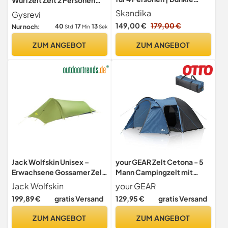
Schlafkabine mit
Kuppelzelt
Skandika
Gysrevi
Silberbeschichtung, 3000
149,00 €
179,00 €
40
17
12
Nur noch:
Std
Min
Sek
mm Wassersäule, 3
Eingänge, Sonnendach,
ZUM ANGEBOT
ZUM ANGEBOT
Vorzelt, mit Einlegeboden |
Campingzelt in dunkelblau
Jack Wolfskin Unisex –
your GEAR Zelt Cetona - 5
Erwachsene Gossamer Zelt,
Mann Campingzelt mit
Ginkgo Green, ONE Size
dunkler Schlafkabine,
Jack Wolfskin
your GEAR
Kuppelzelt mit 3000 mm
199,89 €
gratis Versand
129,95 €
gratis Versand
Wassersäule, Wohn-/
Vorraum, 2 Eingänge und
ZUM ANGEBOT
ZUM ANGEBOT
Stehhöhe, wasserdichtes