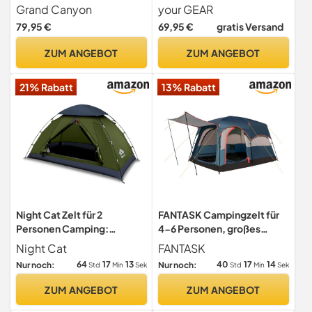
Fenster Vorbau Belüftung
Grand Canyon
your GEAR
wasserdicht mit 3000 mm
79,95 €
69,95 €
gratis Versand
Blau Grau
ZUM ANGEBOT
ZUM ANGEBOT
21% Rabatt
13% Rabatt
Night Cat Zelt für 2
FANTASK Campingzelt für
Personen Camping:
4-6 Personen, großes
Wasserdicht Rucksackzelte
Tunnelzelt mit Tragetasche
Night Cat
FANTASK
für 2 Mann Einfache
für Camping, Zelt mit
64
17
12
40
17
13
Nur noch:
Nur noch:
Std
Min
Sek
Std
Min
Sek
Einrichtung
Vorzelt & 2-Raum-
Leichtgewichtig
Trennwand, wasserdicht,
ZUM ANGEBOT
ZUM ANGEBOT
Wanderungen im Hinterhof
Blau