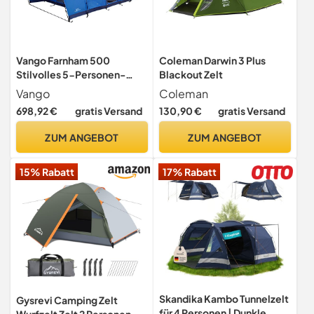
Vango Farnham 500
Coleman Darwin 3 Plus
Stilvolles 5-Personen-
Blackout Zelt
Tunnelzelt mit TBS II für
Vango
Coleman
Familiencamping bei jedem
698,92 €
gratis Versand
130,90 €
gratis Versand
Wetter, angebauter
Vorraum, eingenähte
ZUM ANGEBOT
ZUM ANGEBOT
Bodenplane, River-Blau
15% Rabatt
17% Rabatt
Skandika Kambo Tunnelzelt
Gysrevi Camping Zelt
für 4 Personen | Dunkle
Wurfzelt Zelt 2 Personen