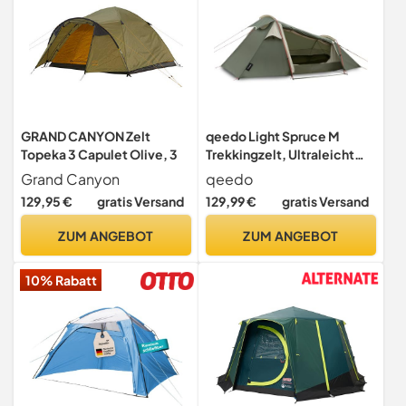
GRAND CANYON Zelt
qeedo Light Spruce M
Topeka 3 Capulet Olive, 3
Trekkingzelt, Ultraleicht
(2,3 kg) - Tunnelzelt (2
Grand Canyon
qeedo
Personen), windstabil
129,95 €
gratis Versand
129,99 €
gratis Versand
ZUM ANGEBOT
ZUM ANGEBOT
10% Rabatt