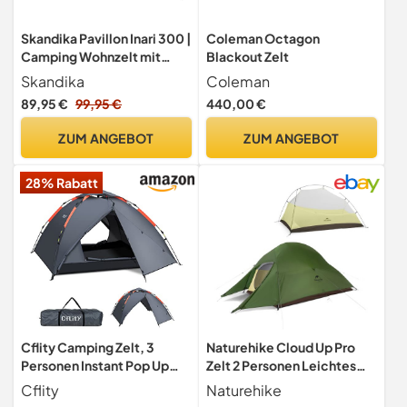
Skandika Pavillon Inari 300 |
Coleman Octagon
Camping Wohnzelt mit
Blackout Zelt
integrierten Seitenwänden,
Skandika
Coleman
3 x 3 m, Stehhöhe 2,1 m |
89,95 €
99,95 €
440,00 €
Vorzelt, Duschzelt,
Gartenzelt, Windschutz
ZUM ANGEBOT
ZUM ANGEBOT
(blau)
28% Rabatt
Cflity Camping Zelt, 3
Naturehike Cloud Up Pro
Personen Instant Pop Up
Zelt 2 Personen Leichtes
Wurfzelt Wasserdicht DREI
Campingzelt, Einfacher
Cflity
Naturehike
Schicht Automatische
Aufbau Winddicht &