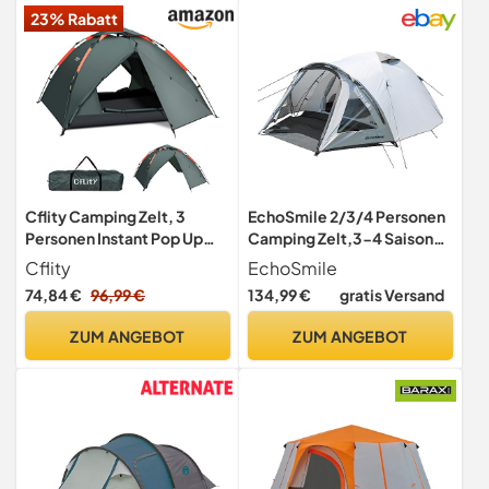
23% Rabatt
Cflity Camping Zelt, 3
EchoSmile 2/3/4 Personen
Personen Instant Pop Up
Camping Zelt,3-4 Saison
Wurfzelt Wasserdicht DREI
Wasserdichtes 5000mm
Cflity
EchoSmile
Schicht Automatische
Zelt,Kuppelzelt mit
74,84 €
96,99 €
134,99 €
gratis Versand
Kuppelzelt, Große 4
Vorzelt,leichtes
Jahreszeiten Zelte mit Rain-
Wanderzelt Outdoor iglu
ZUM ANGEBOT
ZUM ANGEBOT
Fly 2 Erweiterbare Veranda
Zelt Festivalzelt, Weiß Grau