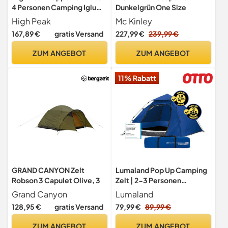
4 Personen Camping Iglu
Dunkelgrün One Size
Zelt Familienzelt Vorraum
High Peak
Mc Kinley
167,89 €
gratis Versand
227,99 €
239,99 €
ZUM ANGEBOT
ZUM ANGEBOT
11% Rabatt
GRAND CANYON Zelt
Lumaland Pop Up Camping
Robson 3 Capulet Olive, 3
Zelt | 2-3 Personen
Kuppelzelt 215 x 195 x 120
Grand Canyon
Lumaland
cm| 4 Jahreszeiten Igluzelt |
128,95 €
gratis Versand
79,99 €
89,99 €
Outdoor Trekking & Festival
Wurfzelt | Leicht,
ZUM ANGEBOT
ZUM ANGEBOT