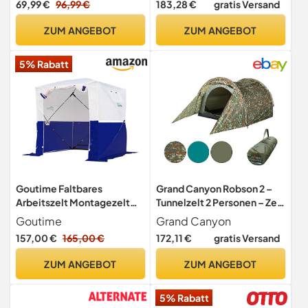
69,99 €
96,99 €
183,28 €
gratis Versand
Kuppelzelt, Große 4
Wasserdichtes Kuppelzelt
Jahreszeiten Zelte mit Rain-
für Outdoor Reisen
ZUM ANGEBOT
ZUM ANGEBOT
Fly 2 Erweiterbare Veranda
Trekking(Pro/Olivgrün)
5% Rabatt
Goutime Faltbares
Grand Canyon Robson 2 –
Arbeitszelt Montagezelt
Tunnelzelt 2 Personen – Zelt
Bauzelte 2 x 2 m (Weiß und
2 Personen Ultraleicht –
Goutime
Grand Canyon
Blau)
3300 g – 3000 mm
157,00 €
165,00 €
172,11 €
gratis Versand
Wassersäule
ZUM ANGEBOT
ZUM ANGEBOT
5% Rabatt