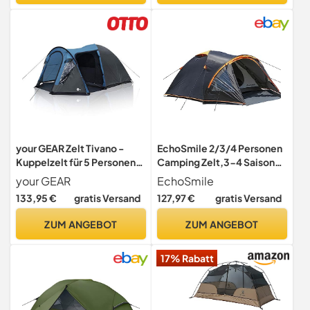
Bergsteigen
your GEAR Zelt Tivano -
EchoSmile 2/3/4 Personen
Kuppelzelt für 5 Personen
Camping Zelt,3-4 Saison
mit Stehhöhe, Vorzelt &
Wasserdichtes 5000mm
your GEAR
EchoSmile
dunkler Schlafkabine,
Zelt,Kuppelzelt mit
133,95 €
gratis Versand
127,97 €
gratis Versand
Campingzelt wasserdicht
Vorzelt,leichtes
5000 mm, UV 50+
Wanderzelt Outdoor iglu
ZUM ANGEBOT
ZUM ANGEBOT
Zelt Festivalzelt, Schwarz
17% Rabatt