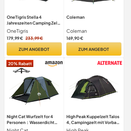
OneTigris Stella 4
Coleman
Jahreszeiten Camping Zelt
3000 mm wasserdicht
OneTigris
Coleman
Rucksack
179,99 €
233,99 €
169,90 €
ZUM ANGEBOT
ZUM ANGEBOT
20% Rabatt
Night Cat Wurfzelt for 4
High Peak Kuppelzelt Talos
Personen：Wasserdicht
4, Campingzelt mit Vorbau,
Pop Up Zelt Einfache
Iglu-Zelt für 4 Personen,
Night Cat
High Peak