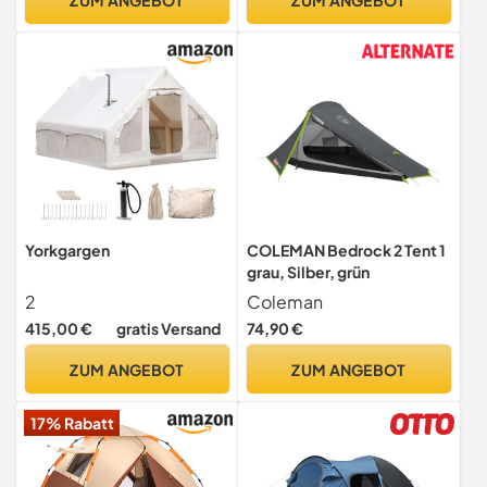
Yorkgargen
COLEMAN Bedrock 2 Tent 1
grau, Silber, grün
2
Coleman
415,00 €
gratis Versand
74,90 €
ZUM ANGEBOT
ZUM ANGEBOT
17% Rabatt