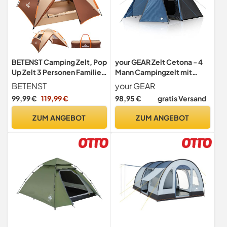
BETENST Camping Zelt, Pop
your GEAR Zelt Cetona - 4
Up Zelt 3 Personen Familie
Mann Campingzelt mit
Kuppelzelt Wasserdicht
dunkler Schlafkabine,
BETENST
your GEAR
Winddicht mit 2 Mesh-Tür, 2
Kuppelzelt mit 3000 mm
99,99 €
119,99 €
98,95 €
gratis Versand
Mesh-Fenster, 2 in 1
Wassersäule, Wohn-/
Doppelschichten,
Vorraum, 2 Eingänge und
ZUM ANGEBOT
ZUM ANGEBOT
Tragetasche für Camping
Stehhöhe, wasserdichtes
Wandern Backpacking
Festivalzelt