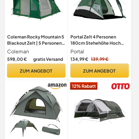
Coleman Rocky Mountain 5
Portal Zelt 4 Personen
Blackout Zelt | 5 Personen
180cm Stehehöhe Hoch
Familien-Tunnelzelt mit 2
Camping Kuppelzelt XXL
Coleman
Portal
speziell abgedunkelten
mit Vorraum
598,00 €
gratis Versand
134,99 €
139,99 €
Schlafkabinen und
Seitentür&Fenster 3-4
Wohnbereich | 5 Mann
Saison 3000mm
ZUM ANGEBOT
ZUM ANGEBOT
Campingzelt | 4500 mm
Wasserdicht für Outdoor
wasserdicht | Eingenähte
Festival Familie
12% Rabatt
Bodenplane