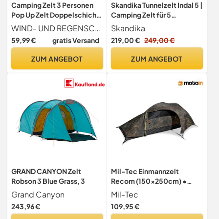
Camping Zelt 3 Personen
Skandika Tunnelzelt Indal 5 |
Pop Up Zelt Doppelschicht
Camping Zelt für 5
Wasserdicht & Winddicht
Personen, Panoramadach,
WIND- UND REGENSCHUTZ - Das Campingzelt ist aus 210T-Polyesterfaser (mit einem Wasserdichtigkeitsindex von bis zu 3.000 mm) gefertigt, die Nähte sind doppelt genäht und mit einer wasserabweisenden Nahtprägung versehen, um das Zelt vor Regen zu schützen. Das robuste Fiberglasgestänge und die winddichte Konstruktion sorgen dafür, dass das Zelt bei jedem Wetter stabil bleibt.
Skandika
Ultraleichte Kuppelzelt
mit Vordach, mit
59,99 €
gratis Versand
219,00 €
249,00 €
Automatisches Sofortzelt,
eingenähtem Zeltboden,
mit Abnehmbarer äußerer
3000 mm Wassersäule,
ZUM ANGEBOT
ZUM ANGEBOT
Zeltplane für Trekking,
Moskitonetz | Familienzelt,
Familien, Rucksackreisen
Campingzelt, Outdoor
GRAND CANYON Zelt
Mil-Tec Einmannzelt
Robson 3 Blue Grass, 3
Recom (150x250cm) •
Tunnelzelt für 1 Person •
Grand Canyon
Mil-Tec
Ultraleicht, kompakt,
243,96 €
109,95 €
Wind- & sturmsicher • Zelt