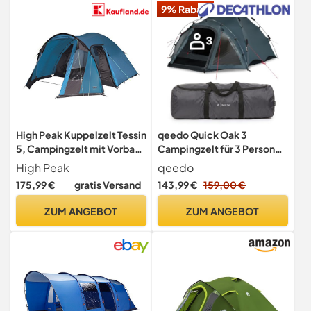
9% Rabatt
High Peak Kuppelzelt Tessin
qeedo Quick Oak 3
5, Campingzelt mit Vorbau,
Campingzelt für 3 Personen
2 Eingänge, Familien-Zelt
- Sekundenzelt mit
High Peak
qeedo
für 5 Personen, extra hoher
innovativem Quick-Up-
175,99 €
gratis Versand
143,99 €
159,00 €
Eingang, doppelwandig,
System - stabil &
2.000 mm wasserdicht,
wasserdicht ideal, für
ZUM ANGEBOT
ZUM ANGEBOT
Ventilationssystem,
Camping & Festival -
Moskitoschutz
Komfort-Zelt mit Vorraum
& Moskitonetz