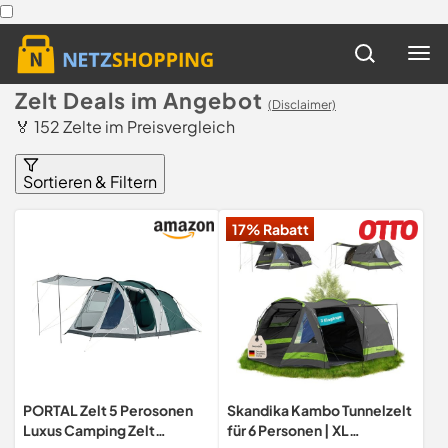
Zelt Deals im Angebot
(Disclaimer)
🏅 152 Zelte im Preisvergleich
Sortieren & Filtern
17% Rabatt
PORTAL Zelt 5 Perosonen
Skandika Kambo Tunnelzelt
Luxus Camping Zelt
für 6 Personen | XL