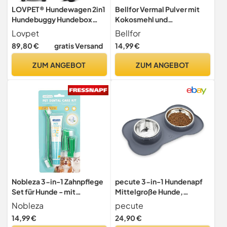
LOVPET® Hundewagen 2in1
Bellfor Vermal Pulver mit
Hundebuggy Hundebox
Kokosmehl und
Tragetasche Faltbar
Kürbiskernen -
Lovpet
Bellfor
klappbar bis 20kg, mit
Ergänzungsfuttermittel für
89,80 €
gratis Versand
14,99 €
360°Drehrädern Inkl.
Hunde - 80 g
Netzfenstern
ZUM ANGEBOT
ZUM ANGEBOT
Getränkehalter,
Regenschutzabdeckung &
Kuscheldecke, Jogger
Buggy für Haustiere
Nobleza 3-in-1 Zahnpflege
pecute 3-in-1 Hundenapf
Set für Hunde - mit
Mittelgroße Hunde,
Zahnbürste & 70g
Futternapf Hund
Nobleza
pecute
Zahnpasta, Farbe:Grün,
Katzennapf
14,99 €
24,90 €
Größe:OneSize