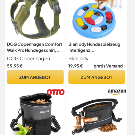
DOG Copenhagen Comfort
Blanlody Hundespielzeug
Walk Pro Hundegeschirr,
Intelligenz,
Hunting Green, M
Intelligenzspielzeug für
DOG Copenhagen
Blanlody
Hunde
55,95 €
19,95 €
gratis Versand
ZUM ANGEBOT
ZUM ANGEBOT