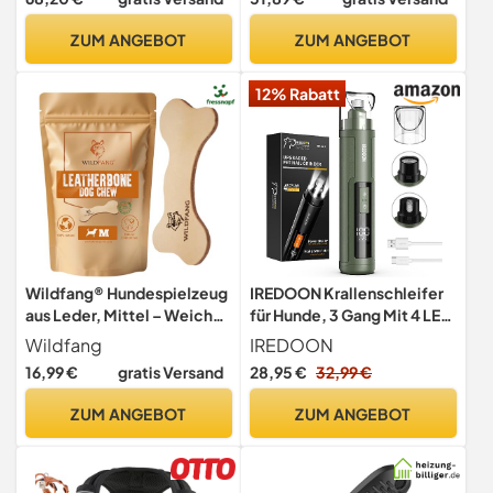
Immunsystem - 60 leckere
für große mittelgroße &
Snacks (270g) mit
kleine Hunde (100x75,
ZUM ANGEBOT
ZUM ANGEBOT
Erdnussbutter
Schwarz)
12% Rabatt
Wildfang® Hundespielzeug
IREDOON Krallenschleifer
aus Leder, Mittel – Weiches
für Hunde, 3 Gang Mit 4 LED
Kauspielzeug &
Leuchten für Haustiere
Wildfang
IREDOON
Kauknochen Hund für
16,99 €
gratis Versand
28,95 €
32,99 €
sanfte Kauer, Welpen und
ältere Hunde mit
ZUM ANGEBOT
ZUM ANGEBOT
empfindlichen Zähnen –
Ungiftiger, füllstofffreier 5
mm Lederknochen