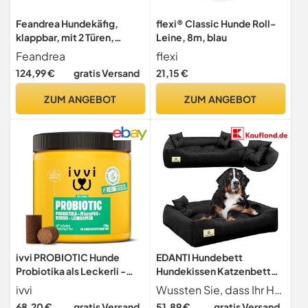
Feandrea Hundekäfig,
flexi® Classic Hunde Roll-
klappbar, mit 2 Türen,
Leine, 8m, blau
ausziehbare
Feandrea
flexi
Kunststoffschale, 136 x 79 x
124,99 €
gratis Versand
21,15 €
87 cm, XXXL, schwarz
PPD054B01
ZUM ANGEBOT
ZUM ANGEBOT
ivvi PROBIOTIC Hunde
EDANTI Hundebett
Probiotika als Leckerli -
Hundekissen Katzenbett
Hund Darmflora aufbauen,
Tierbett Hundesofa
ivvi
Wussten Sie, dass Ihr Hund oder Ihre Katze einen Platz braucht, an dem sie sich ausruhen, Schutz suchen oder einfach nur schlafen kann? Ein bequemes Bett ermöglicht es Ihnen, einen solchen Platz für Ihren vierbeinigen Freund zu schaffen.Es ist aus einem leicht zu reinigenden und schmutzabweisenden Stoff hergestellt - Codura. Dieses Material ist sicher für Tiere und enthält keine gesundheitsschädlichen Elemente oder Schwermetalle.
verbesserte Verdauung &
Wasserdicht Grau/Schwarz
68,20 €
gratis Versand
51,89 €
gratis Versand