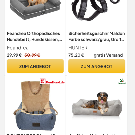
Feandrea Orthopädisches
Sicherheitsgeschirr Maldon
Hundebett, Hundekissen,
Farbe schwarz/grau, Größe
Hundekorb, weiche
M-L
Feandrea
HUNTER
Polsterung, Hundesofa,
29,99 €
30,99 €
75,20 €
gratis Versand
erhöhte Ränder, Bezug
abnehmbar und waschbar,
ZUM ANGEBOT
ZUM ANGEBOT
76 x 51 x 18 cm, rutschfeste
Unterseite, hellgrau
PGW074G02V1