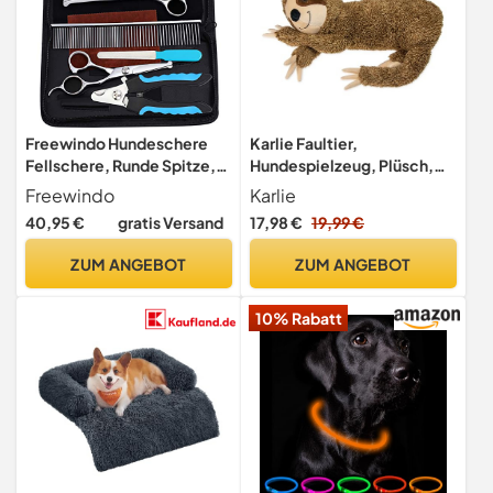
Freewindo Hundeschere
Karlie Faultier,
Fellschere, Runde Spitze,
Hundespielzeug, Plüsch,
Strapazierfähiger
Braun, 55x26x10 cm
Freewindo
Karlie
Edelstahl, Hunde Schere
40,95 €
gratis Versand
17,98 €
19,99 €
Hund Nagelknipser für die
Ganze Körperpflege
ZUM ANGEBOT
ZUM ANGEBOT
10% Rabatt