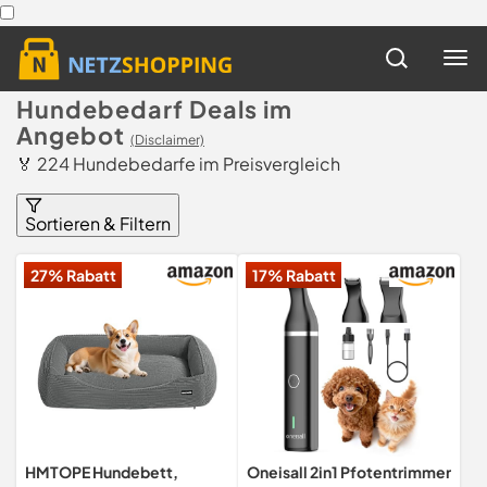
Hundebedarf Deals im
Angebot
(Disclaimer)
🏅 224 Hundebedarfe im Preisvergleich
Sortieren & Filtern
27% Rabatt
17% Rabatt
HMTOPE Hundebett,
Oneisall 2in1 Pfotentrimmer