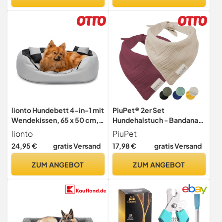
Interaktives Spielset
Fellkragen Reflektierend
Unzerstoerbar
Winterjacke für Kleine
BaumwollknotenTau Tier
Mittlere Große Hunde
Regenmantel
lionto Hundebett 4-in-1 mit
PiuPet® 2er Set
Wendekissen, 65 x 50 cm,
Hundehalstuch - Bandana
Schwarz
für Hunde - Beige/Rot (L)
lionto
PiuPet
24,95 €
gratis Versand
17,98 €
gratis Versand
ZUM ANGEBOT
ZUM ANGEBOT