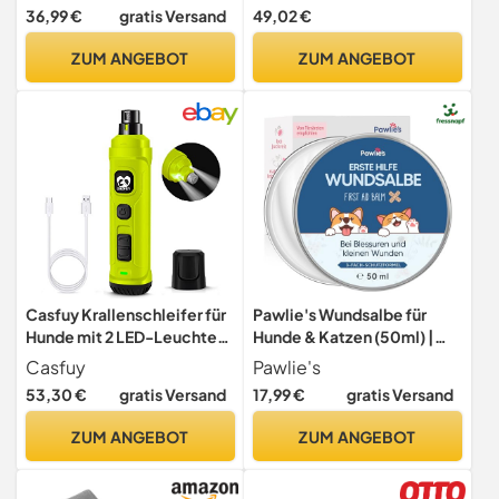
Gewebe, Netzstoff,
wachsende Hunde ab der 6.
36,99 €
gratis Versand
49,02 €
atmungsaktiv tragbar
Woche | Ente & Lachs |
transportabel,
Welpenfutter zur optimalen
ZUM ANGEBOT
ZUM ANGEBOT
Metallrahmen, mit Griffen,
Entwicklung | weizenfrei |
Taschen, 60 x 42 x 42 cm,
Hundefutter | 1er Pack
Kamelbraun PDC060K01
Casfuy Krallenschleifer für
Pawlie's Wundsalbe für
Hunde mit 2 LED-Leuchten
Hunde & Katzen (50ml) |
– 2 Geschwindigkeiten,
Schnelle Regeneration &
Casfuy
Pawlie's
leiser, leistungsstarker
sanfte Reinigung | Anti-
53,30 €
gratis Versand
17,99 €
gratis Versand
elektrischer
Juckreiz-Formel für
Krallenschneider für kleine,
gereizte Haut | Einfach &
ZUM ANGEBOT
ZUM ANGEBOT
mittelgroße Hunde und
sicher (auch bei Ablecken) |
Katzen
Made in Germany