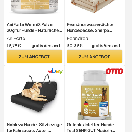
AniForte WermiX Pulver
Feandrea wasserdichte
20g für Hunde - Natürlicher
Hundedecke, Sherpa
Wurmfeind, Naturprodukt
Fleece Haustier Decke für
AniForte
Feandrea
Bei und Nach Wurmbefall
große und extra große
19,79 €
gratis Versand
30,39 €
gratis Versand
Hunde, Katzen, 203 x 152
cm, XXL,
ZUM ANGEBOT
ZUM ANGEBOT
maschinenwaschbar,
beidseitiger Sofabezug-
Schutz, beige PPB080K01
Nobleza Hunde-Sitzbezüge
Gelenktabletten Hunde –
für Fahrzeuge, Auto-
Test SEHR GUT Made in