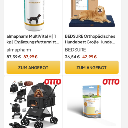
almapharm MultiVital H | 1
BEDSURE Orthopädisches
kg | Ergänzungsfuttermittel
Hundebett Große Hunde
für Hunde |
waschbar, 112x81cm
almapharm
BEDSURE
Bedarfsgerechte
Navyblau
87,39 €
87,99 €
36,54 €
42,99 €
hypoallergene Mischung
von Vitaminen,
ZUM ANGEBOT
ZUM ANGEBOT
Spurenelementen und
Mineralstoffen