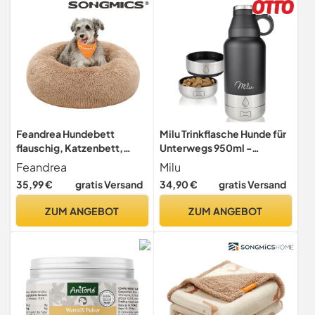
spülmaschinenfest
Feandrea Hundebett
Milu Trinkflasche Hunde für
flauschig, Katzenbett,
Unterwegs 950ml -
Donut Kissen, waschbar,
Wasserflasche mit
Feandrea
Milu
Polsterung in der Mitte
Futternapf, Isolierte
35,99 €
gratis Versand
34,90 €
gratis Versand
herausnehmbar, Langer
Edelstahl
Plüsch, 70 cm
Hundetrinkflasche,
ZUM ANGEBOT
ZUM ANGEBOT
Durchmesser, Kamelbraun
Hundeflasche mit
PGW039K01
Futterbehälter, Napf, Hund,
Wandern, Reisen,
Spaziergang