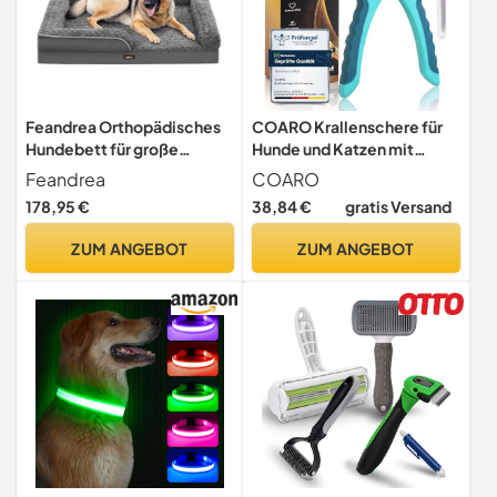
Feandrea Orthopädisches
COARO Krallenschere für
Hundebett für große
Hunde und Katzen mit
Hunde, wasserdichtes
hochwertigem Stopper als
Feandrea
COARO
Hundesofa mit
Verletzungsschutz -
178,95 €
38,84 €
gratis Versand
abnehmbarem Plüsch-
inklusive stabiler Fixierung
Bezug, 122 x 85 x 16 cm,
- Krallenschneider mit
ZUM ANGEBOT
ZUM ANGEBOT
schiefergrau PGW254G02
professioneller Feile - aus
robustem Edelstahl (S)