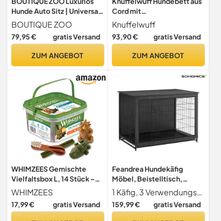
BOUTIQUE ZOO Luxuriös
Knuffelwuff Hundebett aus
Hunde Auto Sitz | Universal
Cord mit
Waschbar Hundeautositz
Handwebcharakter Olivia
BOUTIQUE ZOO
Knuffelwuff
für Hunde und Katzen |
M-L 85 x 63cm Hellgrau -
79,95 €
gratis Versand
93,90 €
gratis Versand
Farbe: Blau | Polyester |
Abnehmbarer Bezug -
Große: 55 x 55 cm
waschbar - für große,
ZUM ANGEBOT
ZUM ANGEBOT
mittelgroße und kleine
Hunde
WHIMZEES Gemischte
Feandrea Hundekäfig
Vielfaltsbox L, 14 Stück –
Möbel, Beistelltisch,
Zahnpflege, Größe L
Hundebox, Moderne
WHIMZEES
1 Käfig, 3 Verwendungsmöglichkeiten Bietet Ihrem Hund einen sicheren Unterschlupf, dient als Beistelltisch oder Nachttisch, passt perfekt zu Ihrem Einrichtungsstil und wertet Ihr Zuhause auf der Hundekäfig erfüllt unterschiedliche Bedürfnisse
Hundehütte Indoor für
17,99 €
gratis Versand
159,99 €
gratis Versand
Hunde bis zu 36 kg,
hochbelastbar, Hundehaus