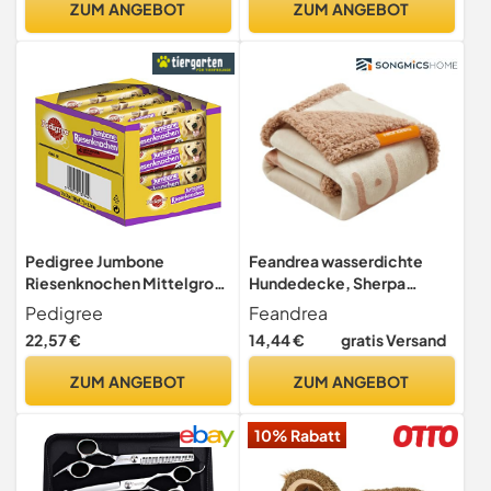
ZUM ANGEBOT
ZUM ANGEBOT
Hundekauspielzeug für
Naturgummi, groß, grün
Large Breeds Welpen,
kleine, mittlere, große
Hunde
Pedigree Jumbone
Feandrea wasserdichte
Riesenknochen Mittelgroß
Hundedecke, Sherpa
Rind & Geflügel Geschmack
Fleece Haustier Decke für
Pedigree
Feandrea
Hundesnack 12 x 2 Stück
Miniaturhunde und kleine
22,57 €
14,44 €
gratis Versand
Hunde, Katzen, 101 x 73 cm,
M, maschinenwaschbar,
ZUM ANGEBOT
ZUM ANGEBOT
beidseitiger Sofabezug-
Schutz, beige PPB040K01
10% Rabatt