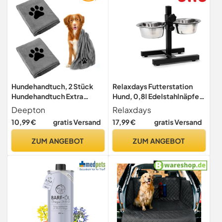
Hundehandtuch, 2 Stück
Relaxdays Futterstation
Hundehandtuch Extra
Hund, 0,8l Edelstahlnäpfe,
Saugfähig für Hunde Und
Napfständer
Deepton
Relaxdays
Katzen
höhenverstellbar HBT 27 x
10,99 €
gratis Versand
17,99 €
gratis Versand
36 x 21,5cm, rutschfest,
silber
ZUM ANGEBOT
ZUM ANGEBOT