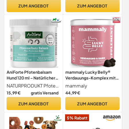
ZUM ANGEBOT
ZUM ANGEBOT
AniForte Pfotenbalsam
mammaly Lucky Belly®
Hund 120 ml – Natürlicher
Verdauungs-Komplex mit
Pfotenschutz für
Probiotika (bis 60 Tage)
NATURPRODUKT Pfotenschutz Balsam Hund & Katze aus Bienenwachs, Propolis & Arnikaöl natürliche Pflege & Schutz für strapazierte, trockene & rissige Pfoten
mammaly
Hundepfoten mit
15,99 €
gratis Versand
44,99 €
Bienenwachs, Katzen
Pfotencreme für trockene
ZUM ANGEBOT
ZUM ANGEBOT
& rissige Pfoten im Sommer
durch heißen Asphalt &
5% Rabatt
Sand