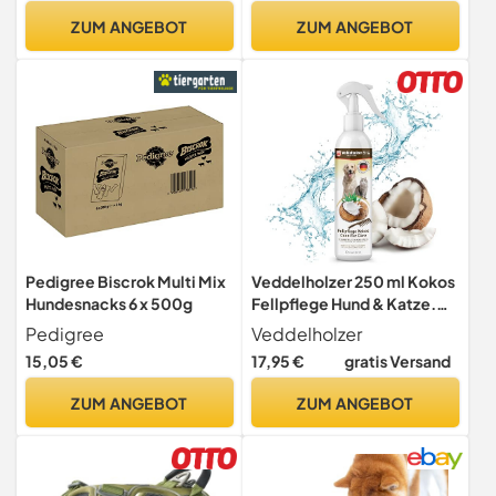
für Hunde, Schnell
ZUM ANGEBOT
ZUM ANGEBOT
Absorbierend Puppy Pads
für Hunde, Katzen,
Meerschweinchen
Pedigree Biscrok Multi Mix
Veddelholzer 250 ml Kokos
Hundesnacks 6 x 500g
Fellpflege Hund & Katze.
Entfilzungsspray, Welpen,
Pedigree
Veddelholzer
Fell. Zubehör,
15,05 €
17,95 €
gratis Versand
Hundeparfüm,
Accessoires,
ZUM ANGEBOT
ZUM ANGEBOT
Katzenpflege,
Hundebedarf