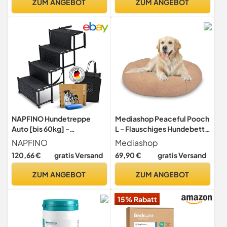
ZUM ANGEBOT
ZUM ANGEBOT
für Zuhause,
herausnehmbares Tablett, 2
Türen, tintenschwarz
PFC004B01
NAPFINO Hundetreppe
Mediashop Peaceful Pooch
Auto [bis 60kg] -
L - Flauschiges Hundebett -
Gelenkschonende
gelenkschondendes
NAPFINO
Mediashop
Hunderampe Auto klappbar
Hundekissen - waschbarer
120,66 €
gratis Versand
69,90 €
gratis Versand
- Auto Rampe für kleine &
Bezug - Hundekörbchen -
große Hunde -
Donut Kissen für große
ZUM ANGEBOT
ZUM ANGEBOT
Einstiegshilfe Hunde Auto -
Hunde
Rampe Hund für alle Autos
15% Rabatt
geeignet - Mit Tragetasche