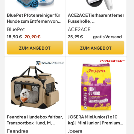
BluePet Pfotenreiniger für
ACE2ACE Tierhaarentferner
Hunde zum Entfernen von
Fusselrolle,
Sand, Dreck & Schmutz von
Katzenhaarentferner
BluePet
ACE2ACE
Hundepfoten I Inkl.
18,90 €
20,90 €
25,99 €
gratis Versand
Mikrofaser-Handtuch I
Hundezubehör für Sommer
ZUM ANGEBOT
ZUM ANGEBOT
und Urlaub - PfotenBlitz
Größe S
Feandrea Hundebox faltbar,
JOSERA MiniJunior (1 x 10
Transportbox Hund, M,
kg) | Mini Junior | Premium
Hundetasche, Oxford-
Trockenfutter für
Feandrea
Josera