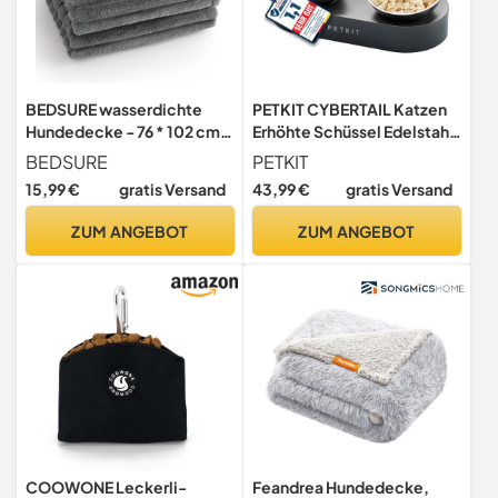
BEDSURE wasserdichte
PETKIT CYBERTAIL Katzen
Hundedecke - 76 * 102 cm
Erhöhte Schüssel Edelstahl,
Hundedecke waschbar für
Gekippter Hund Katzen
BEDSURE
PETKIT
mittelgroße Hunde,
Erhöhte Futternäpfe
15,99 €
gratis Versand
43,99 €
gratis Versand
Haustier Decke flauschig
Lebensmittelqualität,
und weich, Schutzdecke
rutschfeste No Spill
ZUM ANGEBOT
ZUM ANGEBOT
Hundesofa, Decke für
Haustier Fütterungsschalen
Hunde, Grau
für Katzen und Kleine Hunde
COOWONE Leckerli-
Feandrea Hundedecke,