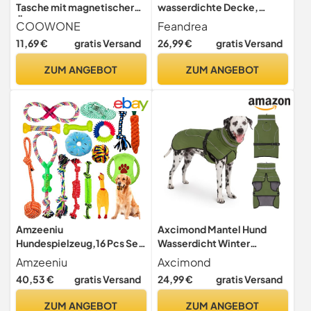
Tasche mit magnetischer
wasserdichte Decke,
Öffnung für Hündchen-
Langer Plüsch, für kleine,
COOWONE
Feandrea
Leckerli-Snack-Taschen
mittelgroße Hunde,
11,69 €
gratis Versand
26,99 €
gratis Versand
Hundeleckerli-Trägerhalter
Katzen, 127 x 102 cm, L,
mit Clip (Schwarz)
Sherpa-Stoff, beidseitig
ZUM ANGEBOT
ZUM ANGEBOT
verwendbar, Hundesofa
Schutzdecke, Ombré-Grau
PPB005G01
Amzeeniu
Axcimond Mantel Hund
Hundespielzeug,16 Pcs Seil
Wasserdicht Winter
Ball Hunde robuste Zähne
Hundemantel Warm
Amzeeniu
Axcimond
Kauen langlebig Spielzeug
Wasserdicht Hundejacke
40,53 €
gratis Versand
24,99 €
gratis Versand
Zahntraining Set Für Kleine
Fleece Hundepullover
mittelgroßen Hund
Hundemantel mit
ZUM ANGEBOT
ZUM ANGEBOT