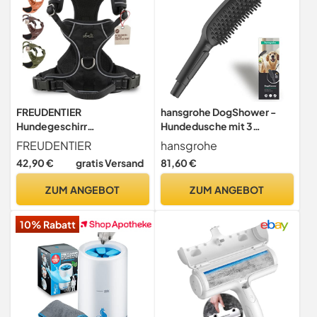
FREUDENTIER
hansgrohe DogShower -
Hundegeschirr
Hundedusche mit 3
atmungsaktiv gepolstert,
Strahlarten, Duschkopf für
FREUDENTIER
hansgrohe
Anti-Zug-Geschirr
Hunde zur Fellpflege mit
42,90 €
gratis Versand
81,60 €
Streichelnoppen,
26640670, Mattschwarz
ZUM ANGEBOT
ZUM ANGEBOT
10% Rabatt