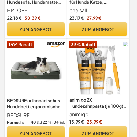
Hundesofa, Hundematte
für Hunde Katze,
aus Cord, S/M/L,
Ganzkörper, Micro-USB-
HMTOPE
oneisall
rutschfest, Abnehmbar und
Ladung
22,18 €
30,39 €
23,17 €
27,99 €
Waschbar, Weich und
Atmungsaktiv, Mittelgrau,
ZUM ANGEBOT
ZUM ANGEBOT
90 x 75 x 25 cm
15% Rabatt
33% Rabatt
animigo 2X
BEDSURE orthopädisches
Hundezahnpasta (je 100g),
Hundebett ergonomisches
1x dreiköpfige
Hundesofa, 89x63cm
animigo
BEDSURE
Hundezahnbürste & 1x
15,99 €
23,99 €
40
22
03
Nur noch:
Std
Min
Sek
Fingerzahnbürste - Gegen
Plaque & Zahnstein - Ohne
ZUM ANGEBOT
ZUM ANGEBOT
Zuckerzusatz, künstliche