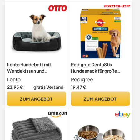
Premium Hunde
Hundebedarf, Lagerpl, Für
Trockentuch, schnell
Zuhause Und Büro, Lagerpl,
trocknend
Schwarz
lionto Hundebett mit
Pedigree DentaStix
Wendekissen und
Hundesnack für große
Rutschfester Unterseite,
Hunde (25kg+),
lionto
Pedigree
Robustes Heimtierkissen
Zahnpflege-Snack mit Huhn
22,95 €
gratis Versand
19,47 €
mit tiefem Einstieg für
und Rind, 1 Packung je 56
Hunde und Katzen jeden
Stück (1 x 2.16 kg)
ZUM ANGEBOT
ZUM ANGEBOT
Alters, 60x48 cm,
kuscheliges Hundekissen,
schwarz/grau