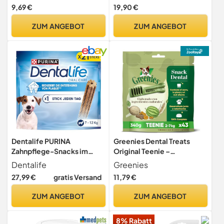
schützt die Haut, stärkt die
9,69 €
19,90 €
Widerstandskraft der
Pfotenballen,
ZUM ANGEBOT
ZUM ANGEBOT
PFÖTCHENPFLEGE von LILA
LOVES IT, 60 ml
Dentalife PURINA
Greenies Dental Treats
Zahnpflege-Snacks im
Original Teenie –
Maxipack für Kleine bis
Zahnpflegesnacks für sehr
Dentalife
Greenies
Große Hunde, Reduziert
kleine Hunde von 2-7 kg –
27,99 €
gratis Versand
11,79 €
Zahnsteinbildung, 5 x 345 g
Hundeleckerli zur täglichen
Zahnreinigung – 1 x 340 g
ZUM ANGEBOT
ZUM ANGEBOT
8% Rabatt