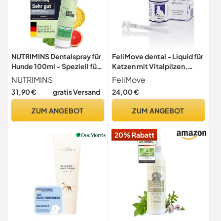
NUTRIMINS Dentalspray für
FeliMove dental - Liquid für
Hunde 100ml – Speziell für
Katzen mit Vitalpilzen,
Hunde entwickelte
Propolis, EPA und Zink (auch
NUTRIMINS
FeliMove
Zahnpflege, hergestellt von
bei FORL, Entzündung oder
31,90 €
gratis Versand
24,00 €
Experten in Deutschland –
Rötung des Zahnfleisch
Sanftes Zahnspray zur
verträglich)
ZUM ANGEBOT
ZUM ANGEBOT
Unterstützung bei
Zahnbelag, Mundgeruch &
20% Rabatt
Zahnstein