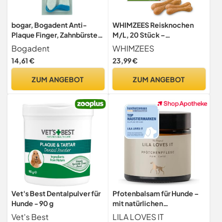
bogar, Bogadent Anti-
WHIMZEES Reisknochen
Plaque Finger, Zahnbürste
M/L, 20 Stück –
Hund, Patentierte
Zahnpflege, Größe M/L
Bogadent
WHIMZEES
Silberionen-Technologie,
14,61 €
23,99 €
Fingerförmige
Hundezahnbürste,
ZUM ANGEBOT
ZUM ANGEBOT
Zahnsteinentferner Hund,
Hundezubehör, 2 Stück
Vet's Best Dentalpulver für
Pfotenbalsam für Hunde –
Hunde - 90 g
mit natürlichen
Inhaltsstoffen, beruhigt und
Vet's Best
LILA LOVES IT