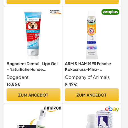
intensiv, SILVERCREAM, 30
ml
Bogadent Dental-Lipo Gel
ARM & HAMMER Frische
- Natürliche Hunde
Kokosnuss-Minz-
Zahnpflege für eine bessere
Zahnpasta für Hunde -
Bogadent
Company of Animals
Mundhygiene -
Kokosnussöl und
16,86 €
9,49 €
Hundezahnpasta gegen
Enzymrezeptur helfen bei
Zahnstein & Mundgeruch -
der Reduzierung von
ZUM ANGEBOT
ZUM ANGEBOT
Zahngel Hund - 100 ml -
Zahnbelag und Zahnstein,
UBO0707
Erfrischt den Atem,
Zahnfleisch- und
Zahnreinigung.