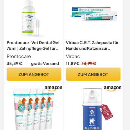
Prontocare-Vet Dental Gel
Virbac C.E.T. Zahnpasta für
75ml | Zahnpflege Gel für
Hunde und Katzen zur
Hunde & Katzen I Effektive
verbesserten Zahnpflege -
Prontocare
Virbac
Hundezahnpasta für
70 g
35,39 €
gratis Versand
11,89 €
13,99 €
Maulhygiene I Bekämpft
Zahnstein & Mundgeruch,
ZUM ANGEBOT
ZUM ANGEBOT
sorgt für optimale Balance