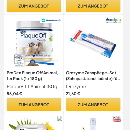
Natürlich, ohne
Zahnsteinvorbeugung –
ZUM ANGEBOT
ZUM ANGEBOT
Zuckerzusatz
frischer Atem
ProDen Plaque Off Animal,
Orozyme Zahnpflege-Set
1er Pack (1 x 180 g)
(Zahnpasta und -bürste) für
Katze & Hund
PlaqueOff Animal 180g
Orozyme
56,04 €
21,60 €
ZUM ANGEBOT
ZUM ANGEBOT