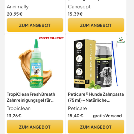
gegen Zahnstein Hund -
Hundezahnbürste –
Annimally
Canosept
Natürliche besonders
Hundezahnpasta –
20,95 €
15,39 €
effektive Zahnreinigung bei
Fingerlinge Hunde -
Gelben Zähnen,
Zahnbürste Hundepflege -
ZUM ANGEBOT
ZUM ANGEBOT
Mundgeruch und Plaque
Zahnstein Hunde
(100 g)
Zahnpflege - Zur
Zahnreinigung Hund bei
Mundgeruch
TropiClean Fresh Breath
Peticare® Hunde Zahnpasta
Zahnreinigungsgel für
(75 ml) – Natürliche
Hunde - Zahnpflege ohne
Hundezahnpasta gegen
Tropiclean
Peticare
Bürsten - Mundhygiene für
Zahnstein & Mundgeruch –
13,26 €
15,40 €
gratis Versand
Frischen Atem - Entfern
Sanfte Zahnpflege für
Plaque & Zahnstein,
Hunde & Welpen aller
ZUM ANGEBOT
ZUM ANGEBOT
Erdnussbutter, 59ml
Rassen – langanhaltende