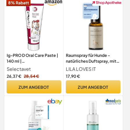
8% Rabatt
Ig-PRO D Oral Care Paste |
Raumspray für Hunde -
140 ml |
natürliches Duftspray, mit
Ergänzungsfuttermittel für
ätherischem Lavendelöl,
Selectavet
LILA LOVES IT
Hunde | Maulhygiene &
entspannt und neutralisiert
26,37 €
28,54 €
17,90 €
Frischer Atem
schlechte Gerüche,
KÖRBCHENSPRAY von LILA
ZUM ANGEBOT
ZUM ANGEBOT
LOVES IT, 50 ml