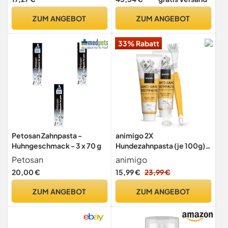
und zur Vorbeugung von
Zahnstein- Zahnreinigung &
ZUM ANGEBOT
ZUM ANGEBOT
Zahnsteinentfernung
Golden Pets
33% Rabatt
Petosan Zahnpasta -
animigo 2X
Huhngeschmack - 3 x 70 g
Hundezahnpasta (je 100g),
1x dreiköpfige
Petosan
animigo
Hundezahnbürste & 1x
20,00 €
15,99 €
23,99 €
Fingerzahnbürste - Gegen
Plaque & Zahnstein - Ohne
ZUM ANGEBOT
ZUM ANGEBOT
Zuckerzusatz, künstliche
Farbstoffe & Aromen -
Ohne Fluorid oder Xylitol