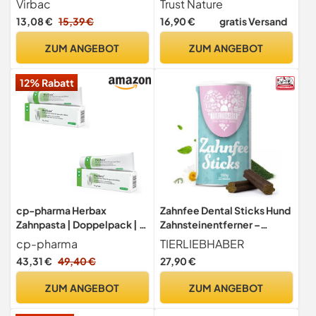
Virbac
Trust Nature
13,08 €
15,39 €
16,90 €
gratis Versand
ZUM ANGEBOT
ZUM ANGEBOT
12% Rabatt
cp-pharma Herbax
Zahnfee Dental Sticks Hund
Zahnpasta | Doppelpack | 2
Zahnsteinentferner –
x 70 g | Zahnpflege für
Zahnpflege Hund Leckerli
cp-pharma
TIERLIEBHABER
Hunde und Katzen | Mit
43,31 €
49,40 €
27,90 €
natürlichen Ölen
ZUM ANGEBOT
ZUM ANGEBOT