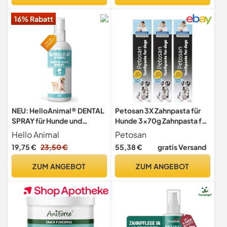
16% Rabatt
NEU: HelloAnimal® DENTAL
Petosan 3X Zahnpasta für
SPRAY für Hunde und
Hunde 3x70g Zahnpasta für
Katzen –
die Zahnpflege bei
Hello Animal
Petosan
Zahnsteinentferner auch für
Haustieren
19,75 €
23,50 €
55,38 €
gratis Versand
Zwischenräume -
Zahnreinigung und
ZUM ANGEBOT
ZUM ANGEBOT
Zahnpflege – Dentalspray
für Mundgeruch