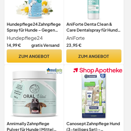
Hundepflege24 Zahnpflege
AniForte Denta Clean &
Spray für Hunde – Gegen
Care Dentalspray für Hunde
Zahnstein, Zahnbelag &
– 100% natürliche Extrakte
Hundepflege24
AniForte
Mundgeruch –
& Calcium, entfernt
14,99 €
gratis Versand
23,95 €
Zahnreinigung ohne Bürsten
Zahnbelag, Mundgeruch
– Maulpflege Hund
Spray für frischen Atem,
ZUM ANGEBOT
ZUM ANGEBOT
beugt Plaque, Zahnstein
vor, Zahnpflege Spray
Annimally Zahnpflege
Canosept Zahnpflege Hund
Pulver für Hunde I Mittel
(3-teiliges Set) -