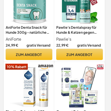
AniForte Denta Snack für
Pawlie's Dentalspray für
Hunde 300g - natürliche
Hunde & Katzen gegen
Zahnpflege, gegen Hund
Mundgeruch & Zahnstein
AniForte
Pawlie's
Mundgeruch,
24,99 €
gratis Versand
22,99 €
gratis Versand
Hundeleckerli für gesunde
Zähne & Vorbeugung,
ZUM ANGEBOT
ZUM ANGEBOT
Mundhygiene
Zahnpflegesnacks
10% Rabatt
getreidefrei