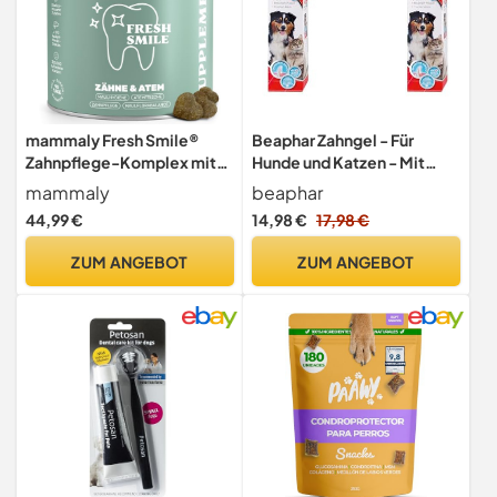
mammaly Fresh Smile®
Beaphar Zahngel - Für
Zahnpflege-Komplex mit
Hunde und Katzen - Mit
Seealge & Algenöl (bis 60
Leber-Geschmack -
mammaly
beaphar
Tage)
Zahnpflege ohne
44,99 €
14,98 €
17,98 €
Zahnbürste - 100 g
(Packung mit 2)
ZUM ANGEBOT
ZUM ANGEBOT