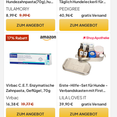
Hundezahnpasta(70g),hund
Täglich Hundeleckerli für
ezahnbürste,zahnpflege
Hunde
TULAMORIY
PEDIGREE
hund Set,zahnpasta
8,99 €
9,99 €
40,96 €
gratis Versand
hund,Hundezahnbürste und
Fingerzahnbürste,beugt
ZUM ANGEBOT
ZUM ANGEBOT
Mundgeruch vor,erfrischt
den Atem,Reduzierung der
17% Rabatt
Pigmentierung
Virbac C.E.T. Enzymatische
Erste-Hilfe-Set für Hunde -
Zahnpasta, Geflügel, 70g
Verbandskasten mit First
Aid Balsam und Silberspray,
Virbac
LILA LOVES IT
Verbandsmaterial,
16,38 €
19,77 €
39,90 €
gratis Versand
Wundkompresse und
Heftpflaster-Rolle, FIRST
ZUM ANGEBOT
ZUM ANGEBOT
AID BOX von LILA LOVES IT