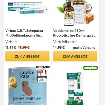
Virbac C.E.T. Zahnpasta |
Veddelholzer 150 ml
Mit Geflügelaroma für
Probiotisches Dentalspray
Hunde und Katzen |
Set für Hunde & Katzen mit
Virbac
Veddelholzer
Patentiertes C.E.T. System
Fingerzahnbürste &
11,89 €
13,99 €
14,95 €
gratis Versand
Enzymkomplex Zahnpflege
Zahnsteinentferner effektiv
ZUM ANGEBOT
ZUM ANGEBOT
gegen Mundgeruch
natürliche Zahnpflege als
Spray