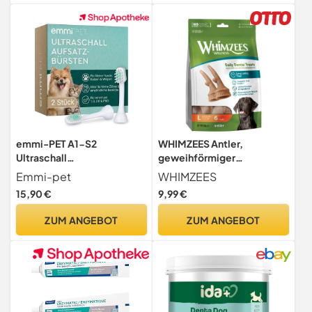
Wirkung – inkl. Zahnbürste
emmi-PET A1-S2
WHIMZEES Antler,
Ultraschall
geweihförmiger
Aufsteckbürsten I 2er
Hundesnack für große
Emmi-pet
WHIMZEES
Ersatzaufsätze für emmi-
Hunde, Größe L, 6 Stück,
15,90 €
9,99 €
PET Zahnbürste 1.0, 2.0 &
wirkt beruhigend, ohne
PRO I Für kleine Hunde,
Zuckerzusatz, getreidefrei,
ZUM ANGEBOT
ZUM ANGEBOT
Katzen & Welpen I Sanfte
natürlich, fettarm
Reinigung bei kleinen
Zähnen I
Ultraschallzahnpflege