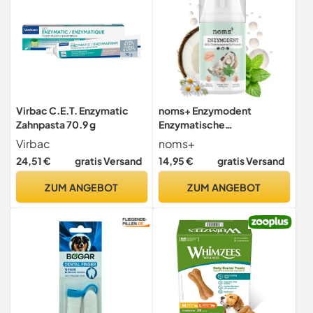
Virbac C.E.T. Enzymatic
noms+ Enzymodent
Zahnpasta 70.9 g
Enzymatische
Hundezahnpasta mit
Virbac
noms+
natürlicher Pflege- und
24,51 €
gratis Versand
14,95 €
gratis Versand
Präventionsformel gegen
Mundgeruch und Zahnstein
ZUM ANGEBOT
ZUM ANGEBOT
beim Hund