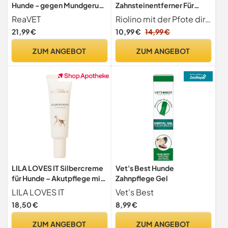
Hunde - gegen Mundgeruch
Zahnsteinentferner Für
Spray Hund,
Hunde - saubere Zähne Mit
ReaVET
Riolino mit der Pfote direkt ins Herz
Zahnsteinentfernerspray,
Natürlichen Inhaltsstoffen -
21,99 €
10,99 €
14,99 €
Mundspray beugt Zahnstein
Made in Germany -
vor I Zahnpﬂegespray,
Effektive Mundhygiene
ZUM ANGEBOT
ZUM ANGEBOT
Zahnreinigung ohne Bürste
Gegen Mundgeruch und
für einen frischen Atem
Entfernung von Plaque
120ml
200 g
LILA LOVES IT Silbercreme
Vet's Best Hunde
für Hunde – Akutpflege mit
Zahnpflege Gel
Aloe Vera, Shea Butter und
LILA LOVES IT
Vet's Best
Mikrosilber, nanofrei,
18,50 €
8,99 €
beruhigt und pflegt
gereizte Hundehaut
ZUM ANGEBOT
ZUM ANGEBOT