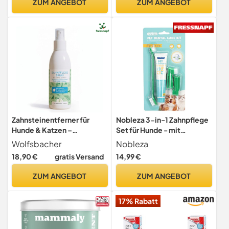
ZUM ANGEBOT
ZUM ANGEBOT
Kapseln Hunde Leckerlis
bei Hunden, Zahnpflege
Katzen
Zahnsteinentferner für
Nobleza 3-in-1 Zahnpflege
Hunde & Katzen –
Set für Hunde - mit
Natürliches Dentalspray zur
Zahnbürste & 70g
Wolfsbacher
Nobleza
Zahnreinigung ohne Bürsten
Zahnpasta, Farbe:Grün,
18,90 €
gratis Versand
14,99 €
– Löst Zahnstein & reduziert
Größe:OneSize
Mundgeruch – Frischer
ZUM ANGEBOT
ZUM ANGEBOT
Atem mit Minze 150ml
17% Rabatt