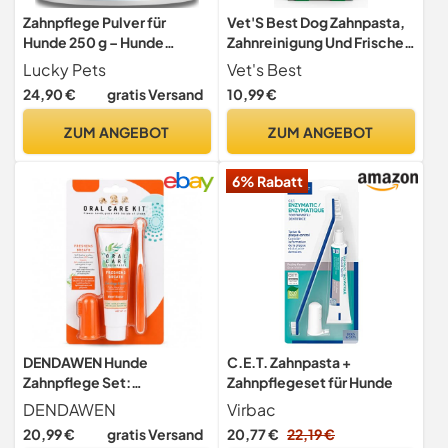
Zahnpflege Pulver für
Vet'S Best Dog Zahnpasta,
Hunde 250 g – Hunde
Zahnreinigung Und Frische
Zahnsteinentferner und
Atmung Zahnpflege Gel Kit
Lucky Pets
Vet's Best
Mundgeruch-Stopper –
24,90 €
gratis Versand
10,99 €
100% natürliche
Zahnreinigung ohne
ZUM ANGEBOT
ZUM ANGEBOT
Zahnbürste – Made in
Germany – Zahnpflege
6% Rabatt
Hund
DENDAWEN Hunde
C.E.T. Zahnpasta +
Zahnpflege Set:
Zahnpflegeset für Hunde
Hundezahnpasta gegen
DENDAWEN
Virbac
Zahnstein und Mundgeruch,
20,99 €
gratis Versand
20,77 €
22,19 €
Zahncreme, Zahnpflege-