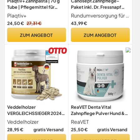
Plaqtiv+ Zahnpasta | 70 g
Canosept Zahnpflege-
Tube | Pflegemittel für
Paket inkl. Dr. Fressnapf
Hunde und Katzen | kann zu
Online-Tierarzt Beratung
Plaqtiv+
Rundumversorgung für eine optimale Zahn- und Maulhygiene Ihres Hundes - über 16 gespart!
einer guten Maulhygiene
für Hunde -
24,50 €
27,31 €
43,99 €
beitragen | kann dabei
Hundezahnbürste –
unterstützen die Bildung
Hundezahnpasta –
ZUM ANGEBOT
ZUM ANGEBOT
von Zahnstein zu hemmen
Fingerlinge Hunde -
Zahnbürste Hund - Hunde
Zahnpflege
Veddelholzer
ReaVET Denta Vital
VERGLEICHSSIEGER 2024
Zahnpflege Pulver Hund &
Hunde Gelenktabletten mit
Katzen 300g -
Veddelholzer
ReaVET
Grünlippmuschel Hund
Zahnsteinentferner, Mittel
28,95 €
gratis Versand
25,50 €
gratis Versand
MSM & Teufelskralle
gegen Zahnstein Hund
Glucosamin & Kollagen 125
Katze I Gegen Mundgeruch