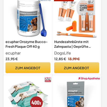
ecuphar Orozyme Bucco-
Hundezahnbürste mit
Fresh Plaque Off 40 g
Zahnpasta | Geprüfte
Zahnreinigung für Hunde |
ecuphar
DogsLife
Dreiköpfige Zahnbürste für
23,95 €
12,85 €
13,99 €
Tiefenreinigung + 100%
natürliche Zahncreme |
ZUM ANGEBOT
ZUM ANGEBOT
Gegen Zahnstein,
Zahnbelag, für frischen
Atem